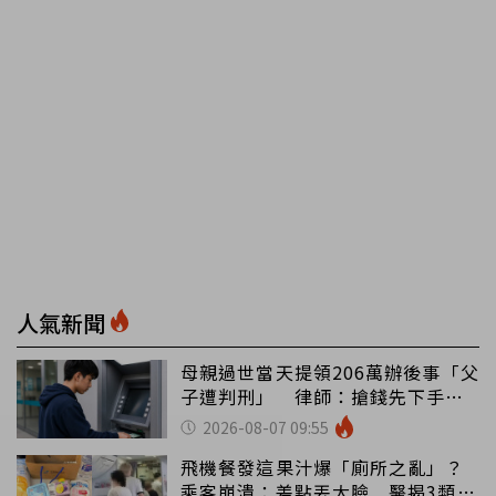
人氣新聞
母親過世當天提領206萬辦後事「父
子遭判刑」 律師：搶錢先下手是
罪
2026-08-07 09:55
飛機餐發這果汁爆「廁所之亂」？
乘客崩潰：差點丟大臉 醫揭3類人