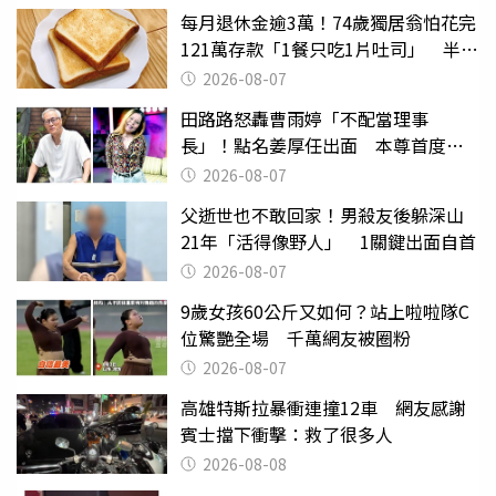
每月退休金逾3萬！74歲獨居翁怕花完
121萬存款「1餐只吃1片吐司」 半年
後暴瘦嚇壞女兒
2026-08-07
田路路怒轟曹雨婷「不配當理事
長」！點名姜厚任出面 本尊首度回
應了
2026-08-07
父逝世也不敢回家！男殺友後躲深山
21年「活得像野人」 1關鍵出面自首
2026-08-07
9歲女孩60公斤又如何？站上啦啦隊C
位驚艷全場 千萬網友被圈粉
2026-08-07
高雄特斯拉暴衝連撞12車 網友感謝
賓士擋下衝擊：救了很多人
2026-08-08