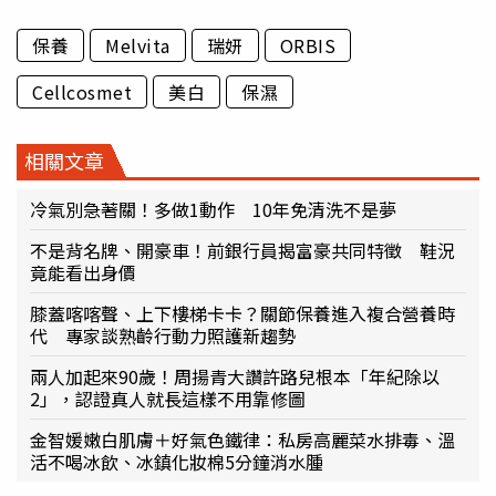
保養
Melvita
瑞妍
ORBIS
Cellcosmet
美白
保濕
相關文章
冷氣別急著關！多做1動作 10年免清洗不是夢
不是背名牌、開豪車！前銀行員揭富豪共同特徵 鞋況
竟能看出身價
膝蓋喀喀聲、上下樓梯卡卡？關節保養進入複合營養時
代 專家談熟齡行動力照護新趨勢
兩人加起來90歲！周揚青大讚許路兒根本「年紀除以
2」，認證真人就長這樣不用靠修圖
金智媛嫩白肌膚＋好氣色鐵律：私房高麗菜水排毒、溫
活不喝冰飲、冰鎮化妝棉5分鐘消水腫