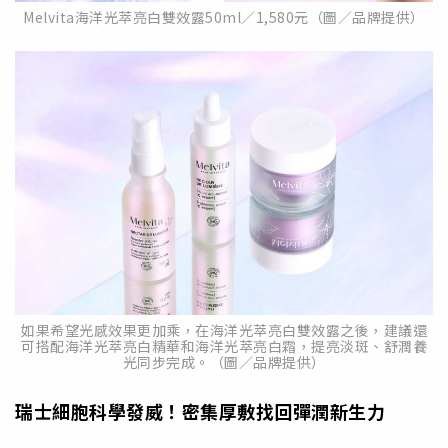
Melvita海洋光萃亮白雙效露50ml／1,580元（圖／品牌提供）
如果希望光感效果更加乘，在海洋光萃亮白雙效露之後，建議還
可搭配海洋光萃亮白精華和海洋光萃亮白霜，提亮淡斑、舒潤養
光同步完成。（圖／品牌提供）
瑞士細胞科學發威！密集厚敷找回彈潤新生力