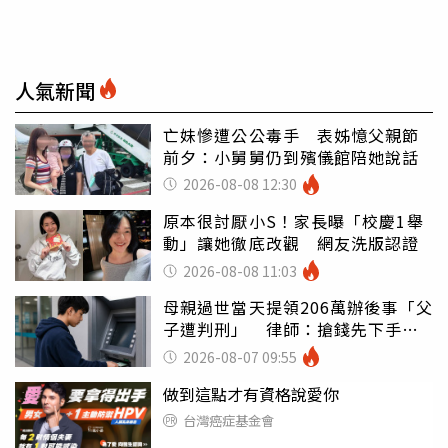
人氣新聞
亡妹慘遭公公毒手 表姊憶父親節
前夕：小舅舅仍到殯儀館陪她說話
2026-08-08 12:30
原本很討厭小S！家長曝「校慶1舉
動」讓她徹底改觀 網友洗版認證
2026-08-08 11:03
母親過世當天提領206萬辦後事「父
子遭判刑」 律師：搶錢先下手是
罪
2026-08-07 09:55
做到這點才有資格說愛你
台灣癌症基金會