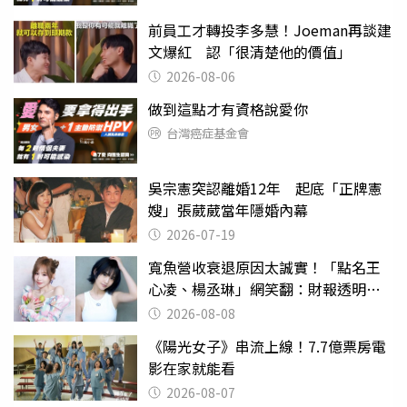
前員工才轉投李多慧！Joeman再談建
文爆紅 認「很清楚他的價值」
2026-08-06
做到這點才有資格說愛你
台灣癌症基金會
吳宗憲突認離婚12年 起底「正牌憲
嫂」張葳葳當年隱婚內幕
2026-07-19
寬魚營收衰退原因太誠實！「點名王
心凌、楊丞琳」網笑翻：財報透明度
滿分
2026-08-08
《陽光女子》串流上線！7.7億票房電
影在家就能看
2026-08-07