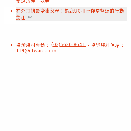
預測路徑一次看
在外打拼最牽掛父母！龜鹿UC-II替你當爸媽的行動
靠山
PR
(02)6630-8641
投訴爆料專線：
、投訴爆料信箱：
119@ctwant.com