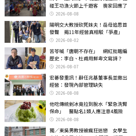
碰王功漁火節上千遊客 喪家回應了
2026-08-08
陽明交大教授砍死妹夫！岳母追思首
發聲 揭11年經營真相駁「爭產」
2026-08-02
苦苓喊「唐朝不存在」 網紅批瞎編
歷史：李白、杜甫用鮮卑文寫詩？
2026-08-07
宏碁發重訊！辭任兆基董事長並撤出
經營：發現內部管理缺失
2026-08-08
他吃傳統剉冰竟拉到脫水「緊急洗腎
保命」 醫點名1類人應注意4風險
2026-08-08
獨／東吳男教授被瘋狂迷戀 女學生