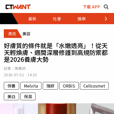
跳至主要內容區塊
下載 APP
最新
社會
娛樂
財經
漂亮
美容
好膚質的條件就是「水嫩透亮」！從天
天輕煥膚、週間深層修護到高規防禦都
是2026養膚大勢
記者：
吳雅鈴
2026-07-02 14:20
保養
Melvita
瑞妍
ORBIS
Cellcosmet
美白
保濕