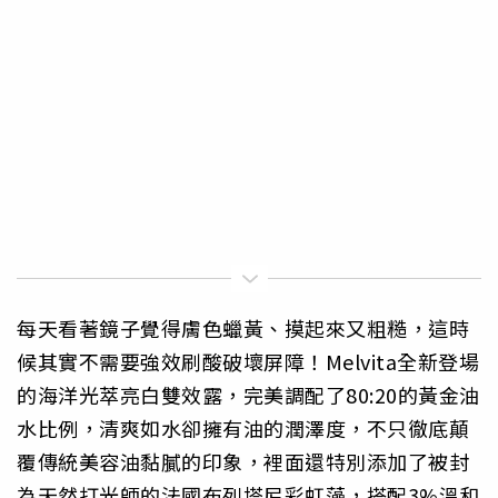
每天看著鏡子覺得膚色蠟黃、摸起來又粗糙，這時
候其實不需要強效刷酸破壞屏障！Melvita全新登場
的海洋光萃亮白雙效露，完美調配了80:20的黃金油
水比例，清爽如水卻擁有油的潤澤度，不只徹底顛
覆傳統美容油黏膩的印象，裡面還特別添加了被封
為天然打光師的法國布列塔尼彩虹藻，搭配3%溫和