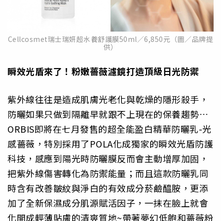
Cellcosmet瑞士瑞妍超水養舒護膜50ml／6,850元（圖／品牌提
供）
瞬效光盾來了！粉嫩薔薇濾鏡打造頂級日光防禦
紫外線往往是造成肌膚光老化與乾燥的隱形殺手，
防曬如果只做到隔離早就跟不上現在的保養趨勢…
ORBIS即將在七月發售的超全能盈白精華防曬乳-光
感薔薇，特別採用了POLA化成獨家的瞬效光盾防護
科技，感應到陽光時防曬膜反而會主動增厚加固，
把紫外線傷害轉化為防禦能量；而且這款防曬乳同
時含有改善皺紋與淨白的有效成分菸鹼醯胺，更添
加了全新保濕成分肌源賦活因子，一抹在臉上就會
化開成輕薄貼膚的清爽質地~帶著夢幻低飽和薔薇粉