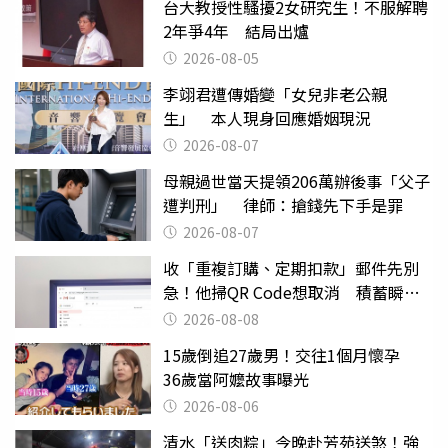
台大教授性騷擾2女研究生！不服解聘
2年爭4年 結局出爐
2026-08-05
李翊君遭傳婚變「女兒非老公親
生」 本人現身回應婚姻現況
2026-08-07
母親過世當天提領206萬辦後事「父子
遭判刑」 律師：搶錢先下手是罪
2026-08-07
收「重複訂購、定期扣款」郵件先別
急！他掃QR Code想取消 積蓄瞬間
蒸發
2026-08-08
15歲倒追27歲男！交往1個月懷孕
36歲當阿嬤故事曝光
2026-08-06
清水「送肉粽」今晚赴芳苑送煞！強