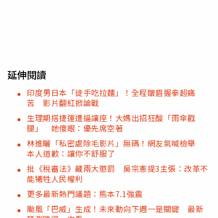
延伸閱讀
印度男日本「徒手吃拉麵」！全程皺眉握拳超痛
苦 影片翻紅掀論戰
生理期搭捷運遭逼讓座！大媽出招狂酸「雨傘戳
腿」 她傻眼：優先席空著
林進曬「私密處除毛影片」無碼！網友氣喊檢舉
本人道歉：讓你不舒服了
批《稅審法》藏兩大懲罰 吳宗憲提3主張：改革不
能犧牲人民權利
更多最新熱門議題：熊本7.1強震
颱風「巴威」生成！未來動向下週一是關鍵 最新