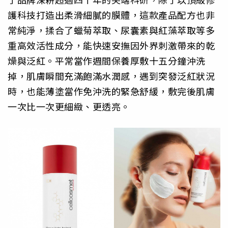
護科技打造出柔滑細膩的膜體，這款產品配方也非
常純淨，揉合了蠟菊萃取、尿囊素與紅藻萃取等多
重高效活性成分，能快速安撫因外界刺激帶來的乾
燥與泛紅。平常當作週間保養厚敷十五分鐘沖洗
掉，肌膚瞬間充滿飽滿水潤感，遇到突發泛紅狀況
時，也能薄塗當作免沖洗的緊急舒緩，敷完後肌膚
一次比一次更細緻、更透亮。