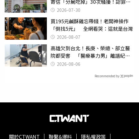
寄信「分屍吃掉」30次騷擾！認罪免
關
2026-07-30
買195元鹹酥雞忘帶錢！老闆神操作
「倒找5元」 全網看哭：這就是台灣
2026-08-07
高雄欠到台北！長庚、榮總、部立醫
院都受害 「醫療暴力男」離譜紀錄
曝光
2026-08-06
Recommended by
關於CTWANT
聯繫&爆料
隱私權政策