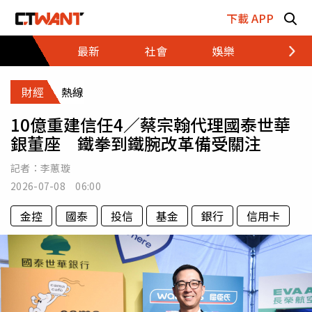
跳至主要內容區塊
下載 APP
最新
社會
娛樂
財經
財經
熱線
10億重建信任4／蔡宗翰代理國泰世華
銀董座 鐵拳到鐵腕改革備受關注
記者：
李蕙璇
2026-07-08 06:00
金控
國泰
投信
基金
銀行
信用卡