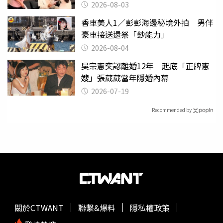
潰
2026-08-03
香車美人1／彭彭海邊秘境外拍 男伴
豪車接送還祭「鈔能力」
2026-08-04
吳宗憲突認離婚12年 起底「正牌憲
嫂」張葳葳當年隱婚內幕
2026-07-19
Recommended by
關於CTWANT
聯繫&爆料
隱私權政策