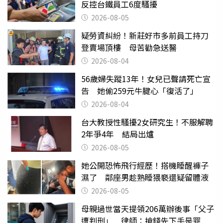
反控台鐵員工6度騷擾
2026-08-05
疑勞資糾紛！新莊好市多前員工持刀
登賣場頂樓 母苦勸急送醫
2026-08-04
56歲婦失蹤13年！女兒已聲請死亡宣
告 她偷259元牛腱心「復活了」
2026-08-04
台大教授性騷擾2女研究生！不服解聘
2年爭4年 結局出爐
2026-08-05
她公開恐怖飛行經歷！搭機睡醒褲子
濕了 鄰座男趁熟睡猥褻還疑留體液
2026-08-05
母親過世當天提領206萬辦後事「父子
遭判刑」 律師：搶錢先下手是罪