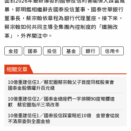
面對2026年最新爆發的國泰投信利害關係人踩雷風
暴，郭明鑑相繼辭去國泰投信董事、國泰世華銀行
董事長，蔡宗翰依章程為銀行代理董座。接下來，
蔡宗翰如何共同主導全集團內控制度的「鐵腕改
革」，外界關注中。
金控
國泰
投信
基金
銀行
信用卡
相關文章
10億重建信任3／蔡宏圖蔡宗翰父子首度同框股東會
國泰金股價躍升百元級
10億重建信任2／國泰金總座們一字排開90度彎腰道
歉 蔡宏圖指示三項改革
10億重建信任1／國泰投信踩雷賠近10億 金管會從說
不清原委到全面金檢