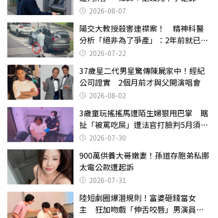
2026-08-07
陽交大教授殺害連襟案！ 精神科醫
分析「絕非為了爭產」：2年前就已言
行詭異
2026-07-22
37歲星二代男星驚傳陳屍家中！經紀
公司證實 2個月前才與父開演唱會
2026-08-02
3歲童玩搖搖馬遭陌生婦狠甩巴掌 瞎
扯「被罵吃屎」遭法官打臉判5月須入
監
2026-07-30
900萬供養大哥嫩妻！孫道存胞弟私挪
太電公款遭起訴
2026-07-31
陸短劇圈爆潛規則！富婆砸錢當女
主 狂加吻戲「伸舌咬唇」男演員崩