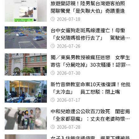
旅遊變認親！陸男幫台灣遊客拍照
閒聊驚覺「是失聯大伯」奇蹟重逢
2026-07-18
台中女遛狗走斑馬線遭撞亡！母慟
「女兒隨媽祖修行去了」 駕駛過失
致死判9月
2026-07-26
獨／東吳男教授被瘋狂迷戀 女學生
寄信「分屍吃掉」30次騷擾！認罪免
關
2026-07-30
新竹音樂教室命案10天後復課！他批
「太冷血」 員工怒駁：閉上嘴
2026-07-17
中和兒媳遭公公砍百刀致死 閨密揭
「全家都惡魔」：丈夫在老婆時懷孕
摔東西
2026-07-28
女子入住飯店遇停電 摸黑下樓被員