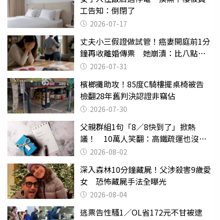
工告知：倒閉了
2026-07-17
丈夫小三假證做試管！癌妻開庭前1分
鐘再收離婚傳票 她崩潰：比八點檔
還扯
2026-07-31
檳榔攤助攻！85度C騎樓擺桌椅被告
檢翻28年舊判決認證非竊佔
2026-07-30
父親群組1句「8／8快到了」掀熱
議！ 10萬人笑翻：高鐵疏運也沒列
父親節
2026-08-02
深入森林10分鐘藏屍！父涉殺害9歲愛
女 恐怖藏屍手法全曝光
2026-08-04
逃票告性騷1／OL省172元不甘被逮