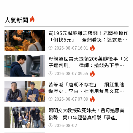
人氣新聞
買195元鹹酥雞忘帶錢！老闆神操作
「倒找5元」 全網看哭：這就是台
灣
2026-08-07 16:01
母親過世當天提領206萬辦後事「父
子遭判刑」 律師：搶錢先下手是
罪
2026-08-07 09:55
苦苓喊「唐朝不存在」 網紅批瞎
編歷史：李白、杜甫用鮮卑文寫
詩？
2026-08-07 07:09
陽明交大教授砍死妹夫！岳母追思首
發聲 揭11年經營真相駁「爭產」
2026-08-02