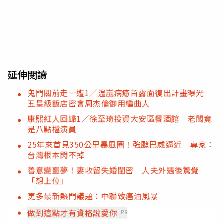
延伸閱讀
鬼門關前走一遭1／温嵐病癒首露面復出計畫曝光
五星級飯店密會周杰倫御用編曲人
康熙紅人回歸1／徐至琦投資大安區餐酒館 老闆竟
是八點檔演員
25年來首見350公里暴風圈！強颱巴威逼近 專家：
台灣根本閃不掉
善意變噩夢！妻收留失婚閨密 人夫外遇後驚覺
「想上位」
更多最新熱門議題：中聯致癌油風暴
做到這點才有資格說愛你
PR