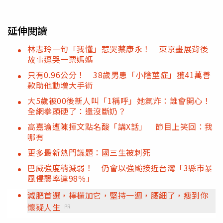
延伸閱讀
林志玲一句「我懂」惹哭蔡康永！ 東京畫展背後
故事逼哭一票媽媽
只有0.96公分！ 38歲男患「小陰莖症」獲41萬善
款助他動增大手術
大5歲被00後新人叫「1稱呼」她氣炸：誰會開心！
全網拳頭硬了：還沒斷奶？
高嘉瑜遭陳揮文點名酸「講X話」 節目上笑回：我
哪有
更多最新熱門議題：國三生被刺死
巴威強度稍減弱！ 仍會以強颱接近台灣「3縣市暴
風侵襲率達98％」
減肥首選，檸檬加它，堅持一週，腰細了，瘦到你
懷疑人生
PR