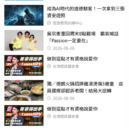
成為AI時代的道德駭客！一次拿到三張
資安證照
恆逸教育訓練中心
吳宗憲重回周末8點戰場 霸氣喊話
「Passion一定要在」
2026-08-06
做到這點才有資格說愛你
台灣癌症基金會
獨／德朗火鍋招牌雞湯燙傷3歲童 店
員違規卻起訴老闆！結局大逆轉
2026-08-06
做到這點才有資格說愛你
台灣癌症基金會