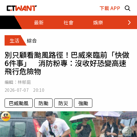
跳至主要內容區塊
下載 APP
最新
社會
娛樂
財經
生活
綜合
別只顧看颱風路徑！巴威來臨前「快做
6件事」 消防粉專：沒收好恐變高速
飛行危險物
編輯：
林郁庭
2026-07-07 20:10
巴威颱風
防颱
防災
強颱