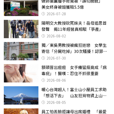
做卵巢囊腫手術竟被「誤切膀胱」
美女終身被毀獲賠5.5億
2026-07-28
陽明交大教授砍死妹夫！岳母追思首
發聲 揭11年經營真相駁「爭產」
2026-08-02
獨／東吳男教授被瘋狂迷戀 女學生
寄信「分屍吃掉」30次騷擾！認罪免
關
2026-07-30
額頭冒出痘痘 女手癢猛摳竟成「病
毒疣」！醫嘆：忍住不抓很重要
2026-08-06
暖心台灣超人！富士山小屋員工求助
「想活下去」 山友狂背物資上山：
台灣真的是寶島
2026-08-05
員工怕丟臉拒讓母出席婚禮 「最愛