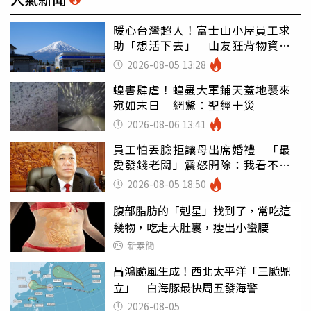
暖心台灣超人！富士山小屋員工求
助「想活下去」 山友狂背物資上
山：台灣真的是寶島
2026-08-05 13:28
蝗害肆虐！蝗蟲大軍鋪天蓋地襲來
宛如末日 網驚：聖經十災
2026-08-06 13:41
員工怕丟臉拒讓母出席婚禮 「最
愛發錢老闆」震怒開除：我看不起
你
2026-08-05 18:50
腹部脂肪的「剋星」找到了，常吃這
幾物，吃走大肚囊，瘦出小蠻腰
新素簡
昌鴻颱風生成！西北太平洋「三颱鼎
立」 白海豚最快周五發海警
2026-08-05