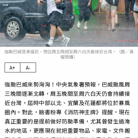
強颱巴威逐漸逼近，預估周五晚間至周六白天最接近台灣。（圖／黃
耀徵攝）
A+
A-
強颱巴威來勢洶洶！中央氣象署預報，巴威颱風周
三晚間逐漸北轉，周五晚間至周六白天仍會持續接
近台灣，屆時中部以北、宜蘭及花蓮都將位於暴風
圈內。對此，臉書粉專《消防神主牌》提醒，現在
真正重要的是提前做好防颱準備，尤其曾發生過淹
水的地區，更應現在就把重要物品、家電、文件搬