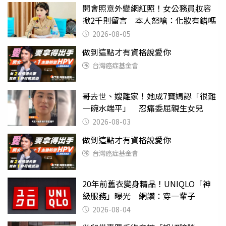
開會照意外變網紅照！女公務員妝容
掀2千則留言 本人怒嗆：化妝有錯嗎
2026-08-05
做到這點才有資格說愛你
台灣癌症基金會
哥去世、嫂離家！她成7寶媽認「很難
一碗水端平」 忍痛委屈親生女兒
2026-08-03
做到這點才有資格說愛你
台灣癌症基金會
20年前舊衣變身精品！UNIQLO「神
級服務」曝光 網讚：穿一輩子
2026-08-04