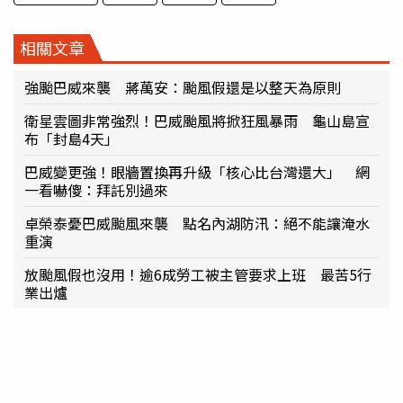
相關文章
強颱巴威來襲 蔣萬安：颱風假還是以整天為原則
衛星雲圖非常強烈！巴威颱風將掀狂風暴雨 龜山島宣
布「封島4天」
巴威變更強！眼牆置換再升級「核心比台灣還大」 網
一看嚇傻：拜託別過來
卓榮泰憂巴威颱風來襲 點名內湖防汛：絕不能讓淹水
重演
放颱風假也沒用！逾6成勞工被主管要求上班 最苦5行
業出爐