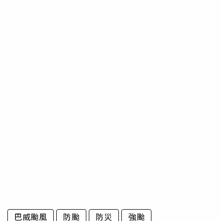
巴威颱風
防颱
防災
強颱