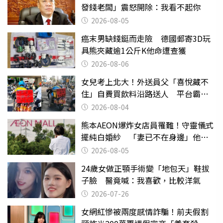
發錢老闆」震怒開除：我看不起你
2026-08-05
癌末男缺錢鋌而走險 德國郵寄3D玩
具熊夾藏逾1公斤K他命遭查獲
2026-08-06
女兒考上北大！外送員父「喜悅藏不
住」自費買飲料沿路送人 平台霸氣
幫付學費
2026-08-04
熊本AEON爆炸女店員罹難！守靈儀式
擺純白婚紗 「妻已不在身邊」他淚
喊：無法想像
2026-08-05
24歲女做正顎手術變「地包天」鞋拔
子臉 醫竟喊：我喜歡，比較洋氣
2026-07-26
女網紅慘被兩度感情詐騙！前夫假割