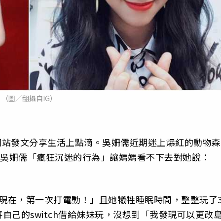
（圖／翻攝自IG）
群網站發文分享生活上點滴。吳姍儒近期迷上爆紅的動物森
。吳姍儒「瘋狂沉迷的行為」讓媽媽看不下去對她說：
到現在，第一次打電動！」且她犧牲睡眠時間，整整玩了
自己的switch借給妹妹玩，沒想到「我發現可以更改