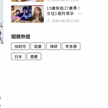
司」 半年後暴瘦
15歲倒追27歲男！
嚇壞女兒
交往1個月懷孕 36
歲當阿嬤故事曝光
2026-08-06 17:04
關鍵熱搜
徐莉玲
殺妻
律師
李多慧
日本
香菱
3
島