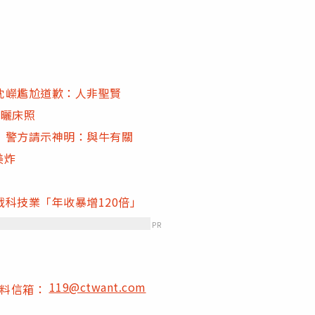
沈嶸尷尬道歉：人非聖賢
調曬床照
 警方請示神明：與牛有關
美炸
科技業「年收暴增120倍」
PR
119@ctwant.com
爆料信箱：