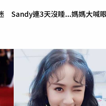
寵物
 Sandy連3天沒睡...媽媽大喊
運勢
運動
梅酒