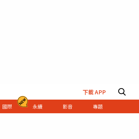
下載 APP
國際
永續
影音
專題