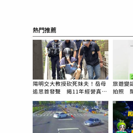
熱門推薦
陽明交大教授砍死妹夫！岳母
旅遊變
追思首發聲 揭11年經營真相
拍照 
駁「爭產」
伯」奇
PR