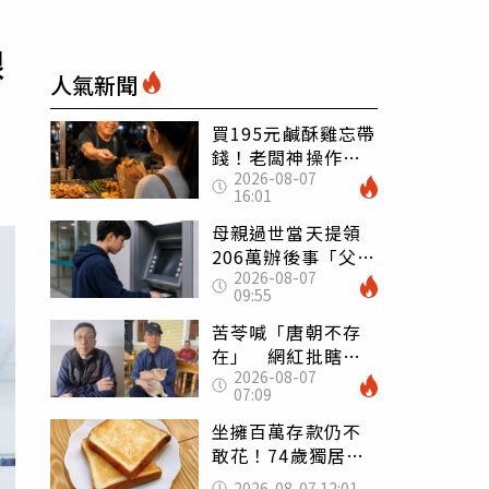
眼
人氣新聞
買195元鹹酥雞忘帶
錢！老闆神操作
2026-08-07
「倒找5元」 全網
16:01
看哭：這就是台灣
母親過世當天提領
206萬辦後事「父子
2026-08-07
遭判刑」 律師：
09:55
搶錢先下手是罪
苦苓喊「唐朝不存
在」 網紅批瞎編
2026-08-07
歷史：李白、杜甫
07:09
用鮮卑文寫詩？
坐擁百萬存款仍不
敢花！74歲獨居翁
「1餐只吃1片吐
2026-08-07 12:01