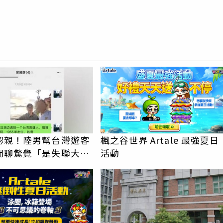
PR
認親！陸男幫台灣遊客
楓之谷世界 Artale 最強夏日
閒聊驚覺「是失聯大
活動
蹟重逢