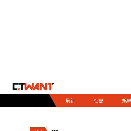
社會首頁
娛樂首頁
財經首頁
政
:::
最新
社會
娛
時事
即時
熱線
:::
直擊
大條
人物
調查
專題
３Ｃ