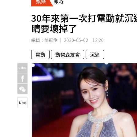
娛樂
即時
人物
汽車
30年來第一次打電動就沉迷
專欄
睛要壞掉了
房產新勢力
編輯：
陳冠伶
2020-05-02 12:20
電動
動物森友會
沉迷
Next