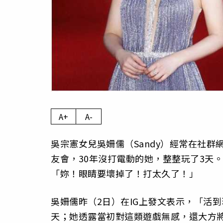
A+
A-
吳宗憲女兒吳姍儒（Sandy）經常在社
友會，30年沒打電動的她，整整玩了3天
「妳！眼睛要壞掉了！打太久了！」
吳姍儒昨（2日）在IG上發文表示，「活
天；她透露當初對這類遊戲無感，還大方將