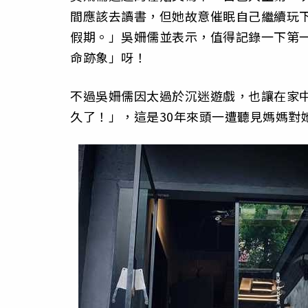
間應該去讀書，但她故意催眠自己繼續玩
假期。」吳姍儒並表示，值得記錄一下第
命跡象」呀！
不過吳姍儒因太過於沉迷遊戲，也讓在家
久了！」，這是30年來頭一遭聽見媽媽對