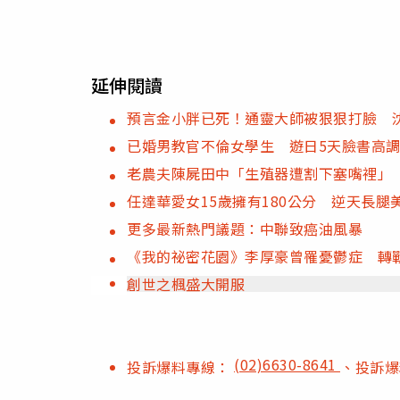
延伸閱讀
預言金小胖已死！通靈大師被狠狠打臉 
已婚男教官不倫女學生 遊日5天臉書高
老農夫陳屍田中「生殖器遭割下塞嘴裡」
任達華愛女15歲擁有180公分 逆天長腿
更多最新熱門議題：中聯致癌油風暴
《我的祕密花園》李厚豪曾罹憂鬱症 轉戰
創世之楓盛大開服
(02)6630-8641
投訴爆料專線：
、投訴