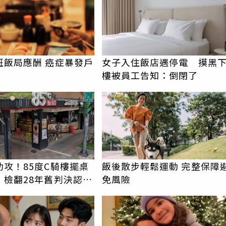
班飯局應酬 癌症暴發戶
女子入住飯店遇停電 摸黑
樓被員工告知：倒閉了
PR
助攻！85度C騎樓擺桌
飯後散步輕鬆運動 完整保障
 檢翻28年舊判決認證
免風險