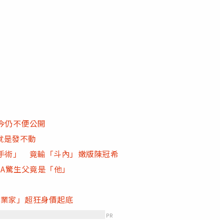
今仍不便公開
就是發不動
手術」 竟輸「斗內」嫩版陳冠希
NA驚生父竟是「他」
創業家」超狂身價起底
PR