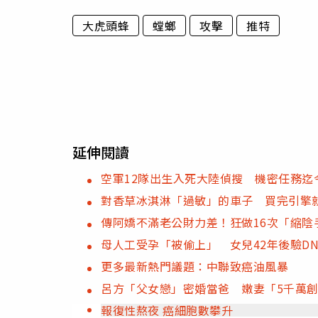
大虎頭蜂
螳螂
攻擊
推特
延伸閱讀
空軍12隊出生入死大陸偵搜 機密任務迄
對香草冰淇淋「過敏」的車子 買完引擎
傳阿嬌不滿老公財力差！狂做16次「縮陰
母人工受孕「被偷上」 女兒42年後驗D
更多最新熱門議題：中聯致癌油風暴
呂方「父女戀」密婚當爸 嫩妻「5千萬
報復性熬夜 癌細胞數攀升