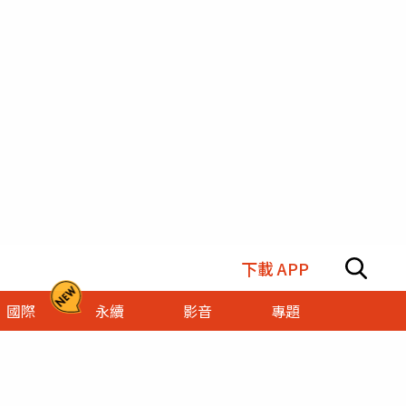
下載 APP
國際
永續
影音
專題