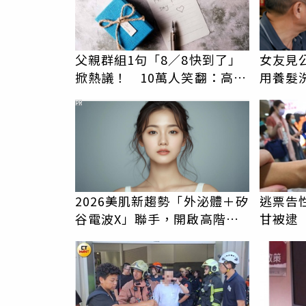
父親群組1句「8／8快到了」
女友見
掀熱議！ 10萬人笑翻：高鐵
用養髮
疏運也沒列父親節
PR
2026美肌新趨勢「外泌體＋矽
逃票告性
谷電波X」聯手，開啟高階養
甘被逮
膚新世代
擾