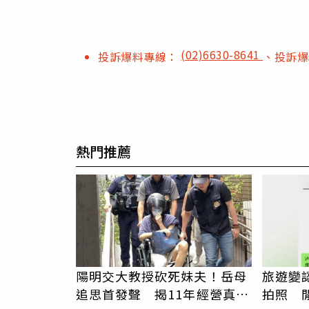
(02)6630-8641
投訴爆料專線：
、投訴
熱門推薦
陽明交大教授砍死妹夫！岳母
旅遊變
追思首發聲 揭11年經營真相
拍照 