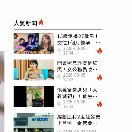
人氣新聞
15歲倒追27歲男！
交往1個月懷孕 36
2026-08-06
歲當阿嬤故事曝光
17:04
開會照意外變網紅
照！女公務員妝容
2026-08-05
掀2千則留言 本人
22:43
怒嗆：化妝有錯嗎
億萬富豪遭兒「大
義滅親」！偷生子
2026-08-06
怕曝光 竟盜鄰居
17:53
身份辦假證落戶
緯創股利2度延發史
上首例 金管會說
重話：考慮收回股
2026-08-07 05:26