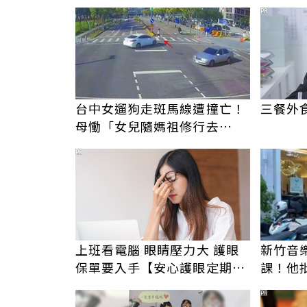
駁「爭產」
伯」奇
PR
台中女遛狗走斑馬線遭撞亡！
三餐外
母慟「女兒隨媽祖修行去
了」 駕駛過失致死判9月
PR
上班看電腦 眼睛壓力大 護眼
新竹音
保單要入手【安心護眼定期眼
課！他
睛險】
駁：閉
PR