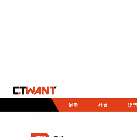
社會首頁
娛樂首頁
財經首頁
政
:::
最新
社會
娛
時事
即時
熱線
:::
直擊
大條
人物
調查
專題
３Ｃ