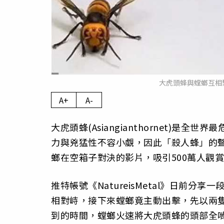
大虎頭蜂與螳螂互相
A+
A-
大虎頭蜂(Asiangianthornet)
力與兇猛性不容小覷，因此「殺人蜂」的
螂在空箱子對決的影片，吸引500萬人觀
推特帳號《NatureisMetal》日前
相對峙，接下來螳螂竟主動出擊，先以兩
到的時間，螳螂火速將大虎頭蜂的頭部全啃