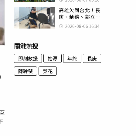
務自辦
高雄欠到台北！長
庚、榮總、部立醫
院都受害 「醫療
2026-08-06 16:34
暴力男」離譜紀錄
曝光
關鍵熱搜
即刻救援
始源
年終
長庚
陳聆薇
菜花
擊
螳
互
不