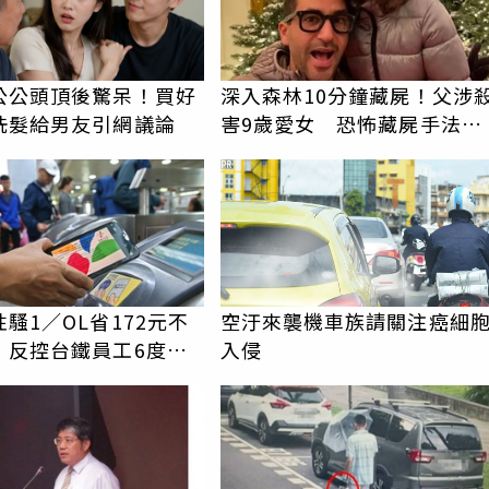
公公頭頂後驚呆！買好
深入森林10分鐘藏屍！父涉
洗髮給男友引網議論
害9歲愛女 恐怖藏屍手法全
曝光
PR
騷1／OL省172元不
空汙來襲機車族請關注癌細
 反控台鐵員工6度騷
入侵