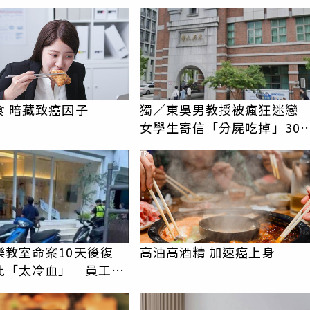
蹟重逢
食 暗藏致癌因子
獨／東吳男教授被瘋狂迷
女學生寄信「分屍吃掉」30
騷擾！認罪免關
PR
樂教室命案10天後復
高油高酒精 加速癌上身
批「太冷血」 員工怒
上嘴