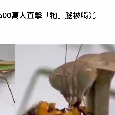
寵物
500萬人直擊「牠」腦被啃光
運勢
運動
梅酒