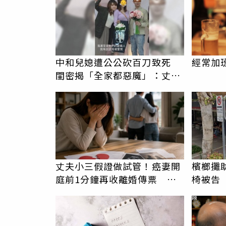
中和兒媳遭公公砍百刀致死
經常加
閨密揭「全家都惡魔」：丈夫
在老婆時懷孕摔東西
丈夫小三假證做試管！癌妻開
檳榔攤
庭前1分鐘再收離婚傳票 她
椅被告
崩潰：比八點檔還扯
非竊佔
PR