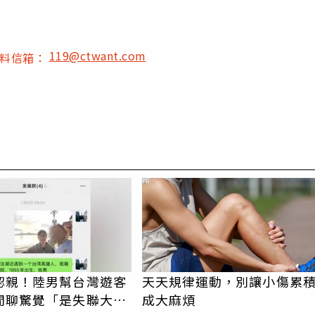
119@ctwant.com
爆料信箱：
PR
認親！陸男幫台灣遊客
天天規律運動，別讓小傷累
閒聊驚覺「是失聯大
成大麻煩