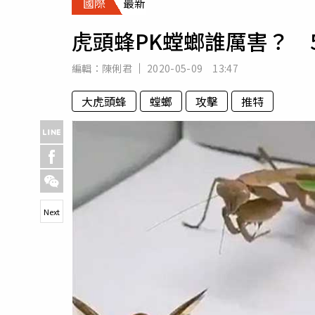
國際
最新
人物
汽車
虎頭蜂PK螳螂誰厲害？ 
專欄
房產新勢力
編輯：
陳俐君
2020-05-09 13:47
大虎頭蜂
螳螂
攻擊
推特
Next