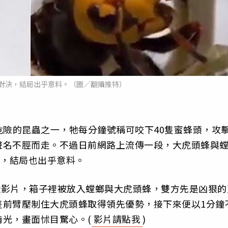
對決，結局出乎意料。（圖／翻攝推特）
是全世界最危險的昆蟲之一，牠每分鐘號稱可咬下40隻蜜蜂頭，攻
聲名不脛而走。不過日前網路上流傳一段，大虎頭蜂與
賞，結局也出乎意料。
分享一段影片，箱子裡被放入螳螂與大虎頭蜂，雙方先是凶狠的
隻前臂壓制住大虎頭蜂取得領先優勢，接下來便以1分鐘
光，畫面怵目驚心。(
影片請點我
)