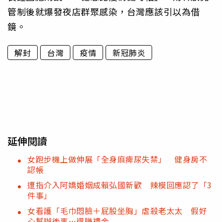
管制後就爆發夜店群聚感染，台灣應該引以為借
鏡。
解封
台灣
疫情
新冠肺炎
延伸閱讀
女跑步機上做伸展「全身麻痺尿失禁」 健身房不
認帳
遭指介入阿嬌婚姻成賴弘國新歡 辣模回應認了「3
件事」
女看護「毛巾悶臉＋屁股坐胸」虐殺老太太 假好
心幫辦後事…還賺禮金