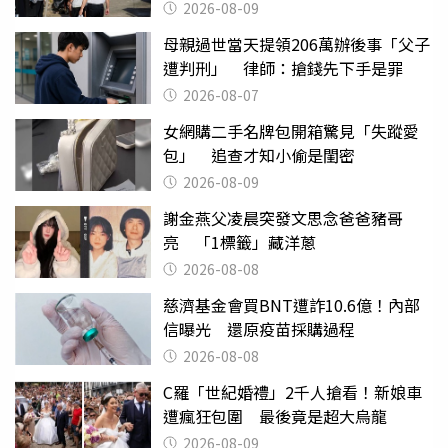
2026-08-09
母親過世當天提領206萬辦後事「父子
遭判刑」 律師：搶錢先下手是罪
2026-08-07
女網購二手名牌包開箱驚見「失蹤愛
包」 追查才知小偷是閨密
2026-08-09
謝金燕父凌晨突發文思念爸爸豬哥
亮 「1標籤」藏洋蔥
2026-08-08
慈濟基金會買BNT遭詐10.6億！內部
信曝光 還原疫苗採購過程
2026-08-08
C羅「世紀婚禮」2千人搶看！新娘車
遭瘋狂包圍 最後竟是超大烏龍
2026-08-09