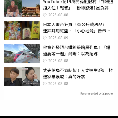
YouTuber花19萬開箱度假村「到場遭
拒入住＋報警」 粉絲怒灌1星負評
2026-08-08
日本人來台狂買「35公斤戰利品」
連拜拜用紅盤、「小心地滑」告示牌
也帶回家
2026-08-09
他意外發現台鐵神級暗黑列車！「錯
過要等一週」網驚：以為絕跡
2026-08-08
丈夫怕痛不肯結紮！人妻連生3孩 控
遭家暴淚喊：真的好累
2026-08-08
Recommended by