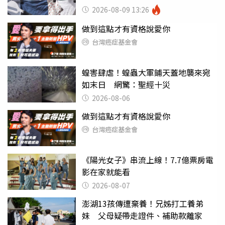
友
2026-08-09 13:26
做到這點才有資格說愛你
台灣癌症基金會
蝗害肆虐！蝗蟲大軍鋪天蓋地襲來宛
如末日 網驚：聖經十災
2026-08-06
做到這點才有資格說愛你
台灣癌症基金會
《陽光女子》串流上線！7.7億票房電
影在家就能看
2026-08-07
澎湖13孩傳遭棄養！兄姊打工養弟
妹 父母疑帶走證件、補助款離家