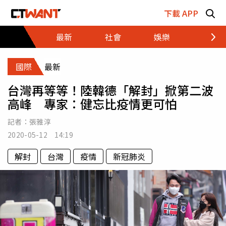
跳至主要內容區塊
下載 APP
最新
社會
娛樂
財經
國際
最新
台灣再等等！陸韓德「解封」掀第二波
高峰 專家：健忘比疫情更可怕
記者：
張雅淳
2020-05-12 14:19
解封
台灣
疫情
新冠肺炎