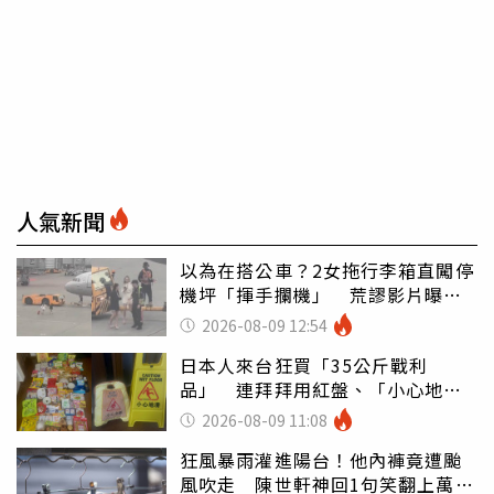
人氣新聞
以為在搭公車？2女拖行李箱直闖停
機坪「揮手攔機」 荒謬影片曝網
傻眼
2026-08-09 12:54
日本人來台狂買「35公斤戰利
品」 連拜拜用紅盤、「小心地
滑」告示牌也帶回家
2026-08-09 11:08
狂風暴雨灌進陽台！他內褲竟遭颱
風吹走 陳世軒神回1句笑翻上萬網