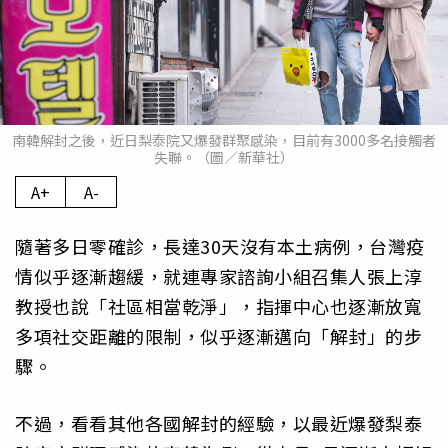
南韓解封之後，近日梨泰院又爆發群聚感染，目前有3000多名接觸者
失聯。（圖／新華社）
A+
A-
隨著多日零確診，長達30天沒有本土病例，台灣疫
情似乎逐漸趨緩，就連專家諮詢小組召集人張上淳
教授也說「社區相當乾淨」，指揮中心也逐漸放寬
多項社交距離的限制，似乎逐漸邁向「解封」的步
驟。
不過，看看其他各國解封的經驗，以最近爆發梨泰