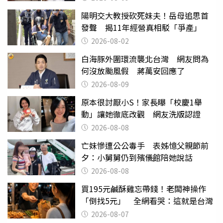
陽明交大教授砍死妹夫！岳母追思首
發聲 揭11年經營真相駁「爭產」
2026-08-02
白海豚外圍環流襲北台灣 網友問為
何沒放颱風假 蔣萬安回應了
2026-08-09
原本很討厭小S！家長曝「校慶1舉
動」讓她徹底改觀 網友洗版認證
2026-08-08
亡妹慘遭公公毒手 表姊憶父親節前
夕：小舅舅仍到殯儀館陪她說話
2026-08-08
買195元鹹酥雞忘帶錢！老闆神操作
「倒找5元」 全網看哭：這就是台灣
2026-08-07