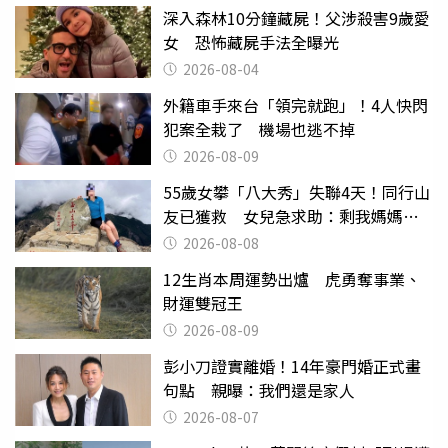
深入森林10分鐘藏屍！父涉殺害9歲愛
女 恐怖藏屍手法全曝光
2026-08-04
外籍車手來台「領完就跑」！4人快閃
犯案全栽了 機場也逃不掉
2026-08-09
55歲女攀「八大秀」失聯4天！同行山
友已獲救 女兒急求助：剩我媽媽還
沒找到
2026-08-08
12生肖本周運勢出爐 虎勇奪事業、
財運雙冠王
2026-08-09
彭小刀證實離婚！14年豪門婚正式畫
句點 親曝：我們還是家人
2026-08-07