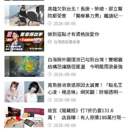
高雄欠到台北！長庚、榮總、部立醫
院都受害 「醫療暴力男」離譜紀錄
曝光
2026-08-06
做到這點才有資格說愛你
台灣癌症基金會
白海豚外圍環流已勾到台灣！雙眼牆
結構恐讓路徑擺盪 今明風雨浪最強
2026-08-08
寬魚營收衰退原因太誠實！「點名王
心凌、楊丞琳」網笑翻：財報透明度
滿分
2026-08-08
故宮《龍藏經》打7折仍要131.6
萬！ 店員曝：有人原價188萬付現購
買
2026-08-08