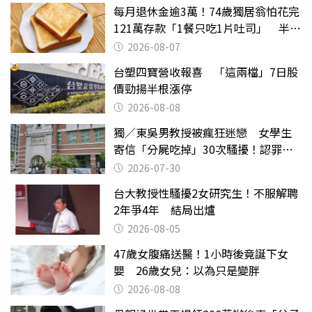
每月退休金逾3萬！74歲獨居翁怕花完
121萬存款「1餐只吃1片吐司」 半年
後暴瘦嚇壞女兒
2026-08-07
台塑四寶營收報喜 「這兩檔」7日股
價勁揚半根漲停
2026-08-08
獨／東吳男教授被瘋狂迷戀 女學生
寄信「分屍吃掉」30次騷擾！認罪免
關
2026-07-30
台大教授性騷擾2女研究生！不服解聘
2年爭4年 結局出爐
2026-08-05
47歲女腹痛送醫！1小時後竟誕下女
嬰 26歲女兒：以為只是變胖
2026-08-08