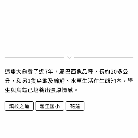
這隻大龜養了近7年，屬巴西龜品種，長約20多公
分，和另1隻烏龜及錦鯉、水草生活在生態池內，學
生與烏龜已培養出濃厚情感。
鎮校之龜
嘉里國小
花蓮