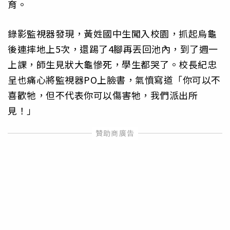
育。
錄影監視器發現，黃姓國中生闖入校園，抓起烏龜
後連摔地上5次，還踢了4腳再丟回池內，到了週一
上課，師生見狀大龜慘死，學生都哭了。校長紀忠
呈也痛心將監視器PO上臉書，氣憤寫道「你可以不
喜歡牠，但不代表你可以傷害牠，我們派出所
見！」