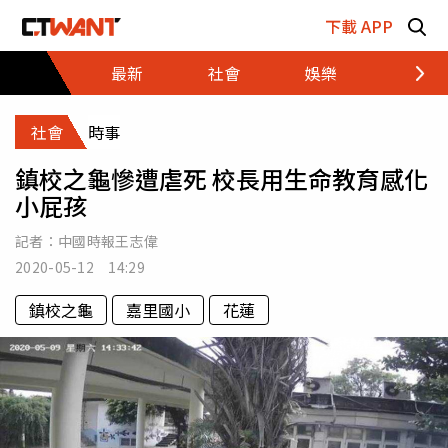
跳至主要內容區塊
下載 APP
最新
社會
娛樂
財經
社會
時事
鎮校之龜慘遭虐死 校長用生命教育感化
小屁孩
記者：
中國時報王志偉
2020-05-12 14:29
鎮校之龜
嘉里國小
花蓮