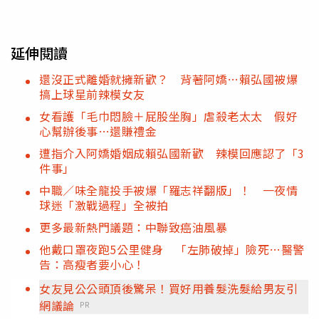
延伸閱讀
還沒正式離婚就擁新歡？ 背著阿嬌…賴弘國被爆
搞上球星前辣模女友
女看護「毛巾悶臉＋屁股坐胸」虐殺老太太 假好
心幫辦後事…還賺禮金
遭指介入阿嬌婚姻成賴弘國新歡 辣模回應認了「3
件事」
中職／味全龍投手被爆「羅志祥翻版」！ 一夜情
球迷「激戰過程」全被拍
更多最新熱門議題：中聯致癌油風暴
他戴口罩夜跑5公里健身 「左肺破掉」險死…醫警
告：高瘦者要小心！
女友見公公頭頂後驚呆！買好用養髮洗髮給男友引
網議論
PR