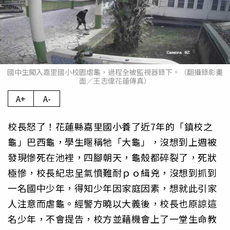
國中生闖入嘉里國小校園虐龜，過程全被監視器錄下。（翻攝錄影畫
面／王志偉花蓮傳真）
A+
A-
校長怒了！花蓮縣嘉里國小養了近7年的「鎮校之
龜」巴西龜，學生暱稱牠「大龜」，沒想到上週被
發現慘死在池裡，四腳朝天，龜殼都碎裂了，死狀
極慘，校長紀忠呈氣憤難耐ｐｏ緝兇，沒想到抓到
一名國中少年，得知少年因家庭因素，想就此引家
人注意而虐龜。經警方曉以大義後，校長也原諒這
名少年，不會提告，校方並藉機會上了一堂生命教