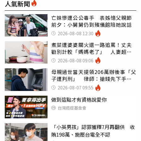
人氣新聞
亡妹慘遭公公毒手 表姊憶父親節
前夕：小舅舅仍到殯儀館陪她說話
2026-08-08 12:30
煮菜遭婆婆關火還一路追罵！丈夫
勸別計較「媽媽老了」 人妻超崩
潰：我像台傭
2026-08-08 09:06
母親過世當天提領206萬辦後事「父
子遭判刑」 律師：搶錢先下手是
罪
2026-08-07 09:55
做到這點才有資格說愛你
台灣癌症基金會
「小英男孩」認罪獲釋7月再翻供 收
賄198萬、施壓台電全不認