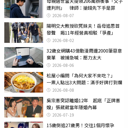
母親過世當天提領206萬辦後事「父子
遭判刑」 律師：搶錢先下手是罪
2026-08-07
陽明交大教授砍死妹夫！岳母追思首
發聲 揭11年經營真相駁「爭產」
2026-08-02
32歲女網購43億動漫周邊2000筆惡意
棄單 被捕急喊：壓力太大
2026-08-06
松屋小編問「為何大家不來吃？」
一票人點出3大問題：滿手好牌打到爛
2026-08-08
吳宗憲突認離婚12年 起底「正牌憲
嫂」張葳葳當年隱婚內幕
2026-07-19
15歲倒追27歲男！交往1個月懷孕