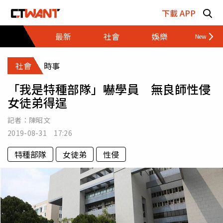
跳至主要內容區塊
下載 APP
最新
社會
娛樂
財經
社會
時事
「我是特種部隊」嚇學員 無良師性侵
女徒弟得逞
記者：
陳昭文
2019-08-31 17:26
特種部隊
女徒弟
性侵