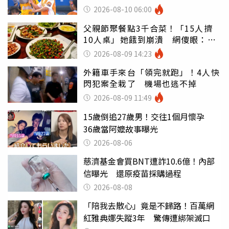
訟
2026-08-10 06:00
父親節聚餐點3千合菜！「15人擠
10人桌」她餓到崩潰 網傻眼：讓
店家看笑話
2026-08-09 14:23
外籍車手來台「領完就跑」！4人快
閃犯案全栽了 機場也逃不掉
2026-08-09 11:49
15歲倒追27歲男！交往1個月懷孕
36歲當阿嬤故事曝光
2026-08-06
慈濟基金會買BNT遭詐10.6億！內部
信曝光 還原疫苗採購過程
2026-08-08
「陪我去散心」竟是不歸路！百萬網
紅雅典娜失蹤3年 驚傳遭綁架滅口