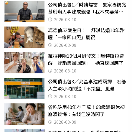
公司債出包1／財務爆雷 獨家專訪兆
基創辦人李建成親曝「我本來要落
跑」
2026-08-10
馮德倫52歲生日！ 舒淇結婚10年甜
曬「一家四口照」慶祝
2026-08-09
蘿拉神隱19個月悄發文！曬特斯拉遭
酸「詐騙集團回歸」 她直球回應了
2026-08-10
公司債出包3／兆基李建成羈押 宏碁
入主48小時閃退「不接盤」風暴
2026-08-10
省吃儉用40年存千萬！68歲嬤退休卻
崩潰後悔：有錢但沒時間了
2026-08-09