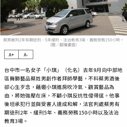
蔡男被判2年有期徒刑、5年緩刑、法治教育3場、義務勞務150小時。
（圖／翻攝畫面）
A+
A-
台中市一名女子「小琪」（化名）去年9月向中部地
區舞獅藝品蔡姓男創作者拜師學藝，不料蔡男酒後
卻心生歹念，藉邀小琪進房吹冷氣、觀賞藝品為
由，將她強壓在床，不顧小琪反抗性侵得逞。他事
後坦承犯行並與受害人達成和解，法官判處蔡男有
期徒刑2年、緩刑5年、義務勞務150小時以及法治
教育3場。