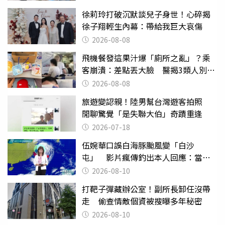
徐莉玲打破沉默談兒子身世！心碎揭
徐子翔輕生內幕：帶給我巨大哀傷
2026-08-08
飛機餐發這果汁爆「廁所之亂」？乘
客崩潰：差點丟大臉 醫揭3類人別亂
喝
2026-08-08
旅遊變認親！陸男幫台灣遊客拍照
閒聊驚覺「是失聯大伯」奇蹟重逢
2026-07-18
伍婉華口誤白海豚颱風變「白沙
屯」 影片瘋傳釣出本人回應：當下
懊惱到現在
2026-08-10
打靶子彈藏辦公室！副所長卸任沒帶
走 偷查情敵個資被搜曝多年秘密
2026-08-10