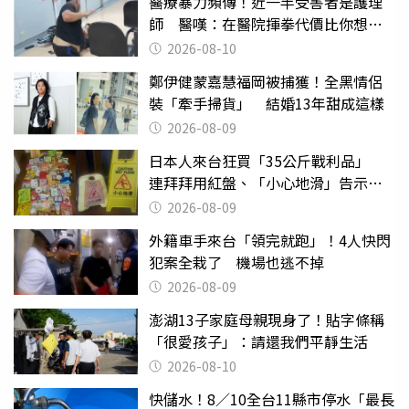
醫療暴力頻傳！近一半受害者是護理
師 醫嘆：在醫院揮拳代價比你想像
的還要大
2026-08-10
鄭伊健蒙嘉慧福岡被捕獲！全黑情侶
裝「牽手掃貨」 結婚13年甜成這樣
2026-08-09
日本人來台狂買「35公斤戰利品」
連拜拜用紅盤、「小心地滑」告示牌
也帶回家
2026-08-09
外籍車手來台「領完就跑」！4人快閃
犯案全栽了 機場也逃不掉
2026-08-09
澎湖13子家庭母親現身了！貼字條稱
「很愛孩子」：請還我們平靜生活
2026-08-10
快儲水！8／10全台11縣市停水「最長