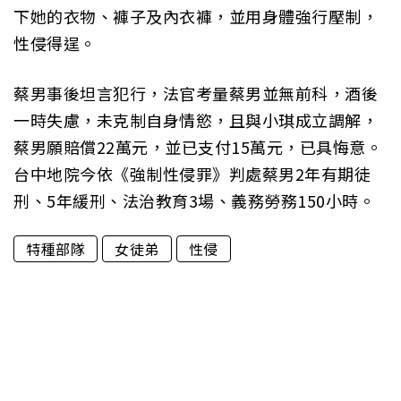
下她的衣物、褲子及內衣褲，並用身體強行壓制，
性侵得逞。
蔡男事後坦言犯行，法官考量蔡男並無前科，酒後
一時失慮，未克制自身情慾，且與小琪成立調解，
蔡男願賠償22萬元，並已支付15萬元，已具悔意。
台中地院今依《強制性侵罪》判處蔡男2年有期徒
刑、5年緩刑、法治教育3場、義務勞務150小時。
特種部隊
女徒弟
性侵