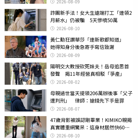
2026-08-09
詐團新手法！女大生遠端打工「連領2
月薪水」仍被騙 5天慘噴50萬
2026-08-10
黃仁勳狂讚華莎「連新歌都知道」
她得知身分後急寄手寫信致謝
2026-08-09
陽明交大教授砍死妹夫！岳母追思首
發聲 揭11年經營真相駁「爭產」
2026-08-02
母親過世當天提領206萬辦後事「父子
遭判刑」 律師：搶錢先下手是罪
2026-08-07
47歲背影被誤認剛畢業！KIMIKO親揭
真實體重網驚呆：這身材居然快60公
斤？
2026-08-10