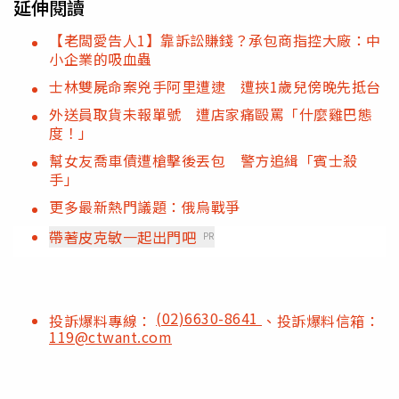
延伸閱讀
【老闆愛告人1】靠訴訟賺錢？承包商指控大廠：中
小企業的吸血蟲
士林雙屍命案兇手阿里遭逮 遭挾1歲兒傍晚先抵台
外送員取貨未報單號 遭店家痛毆罵「什麼雞巴態
度！」
幫女友喬車債遭槍擊後丟包 警方追緝「賓士殺
手」
更多最新熱門議題：俄烏戰爭
帶著皮克敏一起出門吧
PR
(02)6630-8641
投訴爆料專線：
、投訴爆料信箱：
119@ctwant.com