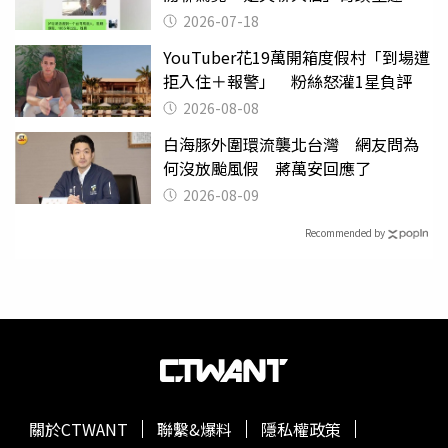
2026-07-18
YouTuber花19萬開箱度假村「到場遭
拒入住＋報警」 粉絲怒灌1星負評
2026-08-08
白海豚外圍環流襲北台灣 網友問為
何沒放颱風假 蔣萬安回應了
2026-08-09
Recommended by
關於CTWANT
聯繫&爆料
隱私權政策