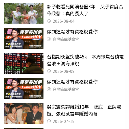
郭子乾看兒闖演藝圈3年 父子首度合
作欣慰：真的長大了
2026-08-04
做到這點才有資格說愛你
台灣癌症基金會
台指期夜盤突破45k 本周聚焦台積電
營收＋鴻海法說
2026-08-09
做到這點才有資格說愛你
台灣癌症基金會
吳宗憲突認離婚12年 起底「正牌憲
嫂」張葳葳當年隱婚內幕
2026-07-19