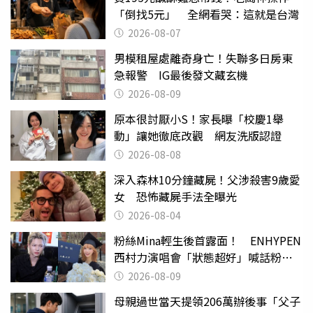
「倒找5元」 全網看哭：這就是台灣
2026-08-07
男模租屋處離奇身亡！失聯多日房東
急報警 IG最後發文藏玄機
2026-08-09
原本很討厭小S！家長曝「校慶1舉
動」讓她徹底改觀 網友洗版認證
2026-08-08
深入森林10分鐘藏屍！父涉殺害9歲愛
女 恐怖藏屍手法全曝光
2026-08-04
粉絲Mina輕生後首露面！ ENHYPEN
西村力演唱會「狀態超好」喊話粉
絲：我們心意相通
2026-08-09
母親過世當天提領206萬辦後事「父子