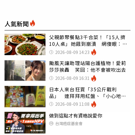
人氣新聞
父親節聚餐點3千合菜！「15人擠
10人桌」她餓到崩潰 網傻眼：讓
店家看笑話
2026-08-09 14:23
颱風天讓助理站陽台護植物！愛莉
莎莎挨轟 笑回：他不會被吹出去
2026-08-09 16:31
日本人來台狂買「35公斤戰利
品」 連拜拜用紅盤、「小心地
滑」告示牌也帶回家
2026-08-09 11:08
做到這點才有資格說愛你
台灣癌症基金會