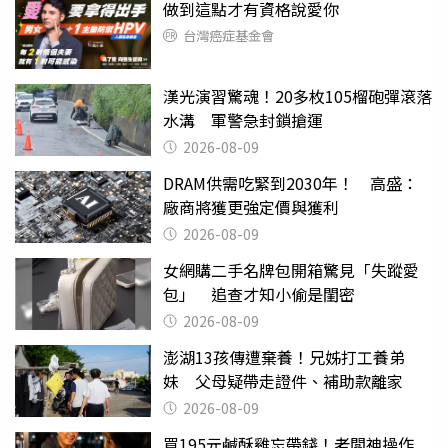
做到這點才有資格說愛你
台灣癌症基金會
漢光演習驚魂！20多枚105榴砲彈滾落
水溝 軍警急封鎖搶運
2026-08-09
DRAM供需吃緊到2030年！ 高盛：
廠商將獲更強定價與獲利
2026-08-09
女網購二手名牌包開箱驚見「失蹤愛
包」 追查才知小偷是閨密
2026-08-09
澎湖13孩傳遭棄養！兄姊打工養弟
妹 父母疑帶走證件、補助款離家
2026-08-09
買195元鹹酥雞忘帶錢！老闆神操作