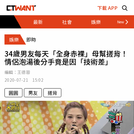
跳至主要內容區塊
下載 APP
最新
社會
娛樂
財經
娛樂
即時
34歲男友每天「全身赤裸」母幫搓背！
情侶泡湯後分手竟是因「技術差」
編輯：
王德蓉
2020-07-21 15:02
圓圓
男友
搓背