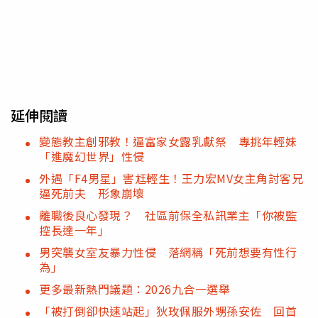
延伸閱讀
變態教主創邪教！逼富家女露乳獻祭 專挑年輕妹
「進魔幻世界」性侵
外遇「F4男星」害尪輕生！王力宏MV女主角討客兄
逼死前夫 形象崩壞
離職後良心發現？ 社區前保全私訊業主「你被監
控長達一年」
男突襲女室友暴力性侵 落網稱「死前想要有性行
為」
更多最新熱門議題：2026九合一選舉
「被打倒卻快速站起」狄玫佩服外甥孫安佐 回首