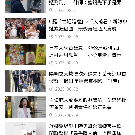
遭判刑」 律師：搶錢先下手是罪
2026-08-07
C羅「世紀婚禮」2千人搶看！新娘車
遭瘋狂包圍 最後竟是超大烏龍
2026-08-09
日本人來台狂買「35公斤戰利品」
連拜拜用紅盤、「小心地滑」告示牌
也帶回家
2026-08-09
陽明交大教授砍死妹夫！岳母追思首
發聲 揭11年經營真相駁「爭產」
2026-08-02
白海豚未放颱風假掀議論 吳思瑤批
蔣萬安：別把責任推給氣象署
2026-08-09
旅遊變認親！陸男幫台灣遊客拍照
閒聊驚覺「是失聯大伯」奇蹟重逢