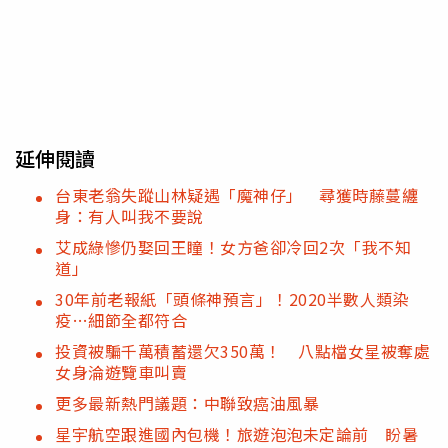
延伸閱讀
台東老翁失蹤山林疑遇「魔神仔」 尋獲時藤蔓纏
身：有人叫我不要說
艾成綠慘仍娶回王瞳！女方爸卻冷回2次「我不知
道」
30年前老報紙「頭條神預言」！2020半數人類染
疫…細節全都符合
投資被騙千萬積蓄還欠350萬！ 八點檔女星被奪處
女身淪遊覽車叫賣
更多最新熱門議題：中聯致癌油風暴
星宇航空跟進國內包機！旅遊泡泡未定論前 盼暑