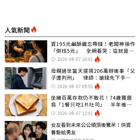
人氣新聞
買195元鹹酥雞忘帶錢！老闆神操作
「倒找5元」 全網看哭：這就是台
灣
2026-08-07 16:01
母親過世當天提領206萬辦後事「父
子遭判刑」 律師：搶錢先下手是
罪
2026-08-07 09:55
坐擁百萬存款仍不敢花！74歲獨居
翁「1餐只吃1片吐司」 半年後暴
瘦嚇壞女兒
2026-08-07 12:01
女友看到未來公公頭頂後驚呆！快買
養髮給男友