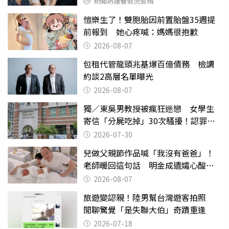
新聞熱議養髮洗髮精
愷樂生了！雙胞胎因前置胎盤35週提
前報到 她心疼喊：媽媽很抱歉
2026-08-07
包租代管龍頭兆基爆百億債務 檢調
約談2高層名單曝光
2026-08-07
獨／東吳男教授被瘋狂迷戀 女學生
寄信「分屍吃掉」30次騷擾！認罪免
關
2026-07-30
兒做父親節作品喊「我沒有爸爸」！
老師暖回這句話 明金成遺孀心酸惹
淚
2026-08-07
旅遊變認親！陸男幫台灣遊客拍照
閒聊驚覺「是失聯大伯」奇蹟重逢
2026-07-18