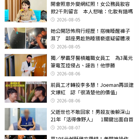
開會照意外變網紅照！女公務員妝容
掀2千則留言 本人怒嗆：化妝有錯嗎
2026-08-05
她公開恐怖飛行經歷！搭機睡醒褲子
濕了 鄰座男趁熟睡猥褻還疑留體液
2026-08-05
獨／學霸牙醫槓離職女員工 為3萬元
筆電互控侵占、誣告！他慘勝
2026-08-06
前員工才轉投李多慧！Joeman再談建
文爆紅 認「很清楚他的價值」
2026-08-06
父逝世也不敢回家！男殺友後躲深山
21年「活得像野人」 1關鍵出面自首
2026-08-07
買195元鹹酥雞忘帶錢！老闆神操作