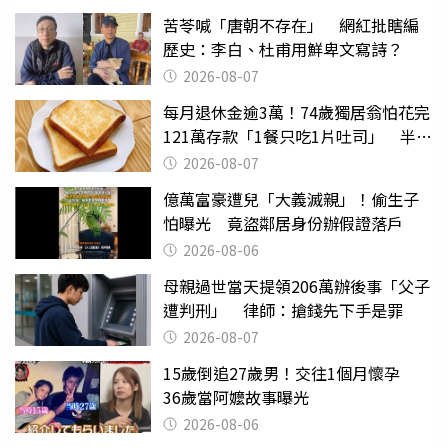
苦苓喊「唐朝不存在」 網紅批瞎編
歷史：李白、杜甫用鮮卑文寫詩？
2026-08-07
每月退休金逾3萬！74歲獨居翁怕花完
121萬存款「1餐只吃1片吐司」 半年
後暴瘦嚇壞女兒
2026-08-07
億萬富豪遭兒「大義滅親」！偷生子
怕曝光 竟盜鄰居身份辦假證落戶
2026-08-06
母親過世當天提領206萬辦後事「父子
遭判刑」 律師：搶錢先下手是罪
2026-08-07
15歲倒追27歲男！交往1個月懷孕
36歲當阿嬤故事曝光
2026-08-06