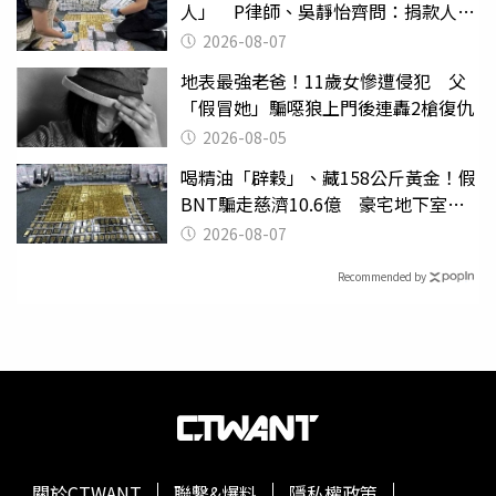
人」 P律師、吳靜怡齊問：捐款人有
權知道真相
2026-08-07
地表最強老爸！11歲女慘遭侵犯 父
「假冒她」騙噁狼上門後連轟2槍復仇
2026-08-05
喝精油「辟穀」、藏158公斤黃金！假
BNT騙走慈濟10.6億 豪宅地下室竟
挖出乾鮑金庫
2026-08-07
Recommended by
關於CTWANT
聯繫&爆料
隱私權政策