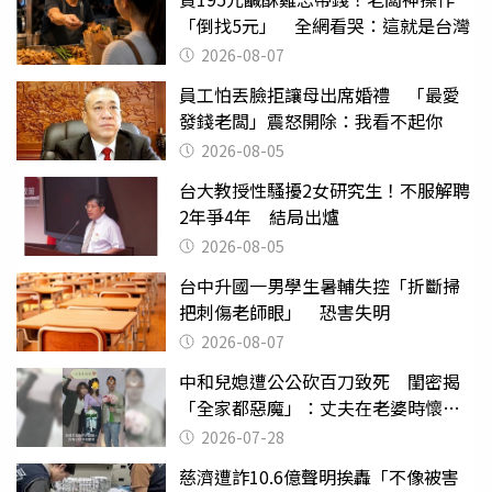
「倒找5元」 全網看哭：這就是台灣
2026-08-07
員工怕丟臉拒讓母出席婚禮 「最愛
發錢老闆」震怒開除：我看不起你
2026-08-05
台大教授性騷擾2女研究生！不服解聘
2年爭4年 結局出爐
2026-08-05
台中升國一男學生暑輔失控「折斷掃
把刺傷老師眼」 恐害失明
2026-08-07
中和兒媳遭公公砍百刀致死 閨密揭
「全家都惡魔」：丈夫在老婆時懷孕
摔東西
2026-07-28
慈濟遭詐10.6億聲明挨轟「不像被害