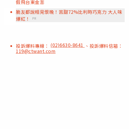
假飛台東金澎
脆友都說相見恨晚！苦甜72%比利時巧克力 大人味
爆紅！
PR
(02)6630-8641
投訴爆料專線：
、投訴爆料信箱：
119@ctwant.com