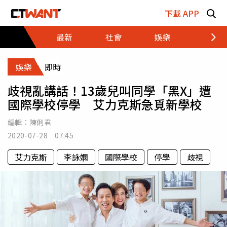
跳至主要內容區塊
下載 APP
最新
社會
娛樂
財經
娛樂
即時
歧視亂講話！13歲兒叫同學「黑X」遭
國際學校停學 艾力克斯急覓新學校
編輯：
陳俐君
2020-07-28 07:45
艾力克斯
李詠嫻
國際學校
停學
歧視