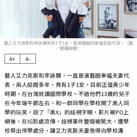
藝人艾力克斯和李詠嫻育有1子1女，是演藝圈的幸福家庭代表。（圖
／翻攝臉書）
A+
A-
藝人艾力克斯和李詠嫻，一直是演藝圈幸福夫妻代
表，兩人結婚多年，育有1子1女，目前正值青少年
時期，在台灣就讀國際學校。不過他們13歲的兒子
在今年端午節左右，和一群同學在學校開了黑人同
學的玩笑，說了「黑X」的歧視字眼，影片被PO上
網後，在IG到處流傳，歧視事件整個被鬧大，遭學
校祭出停學處分，讓艾力克斯夫妻急得向學校溝