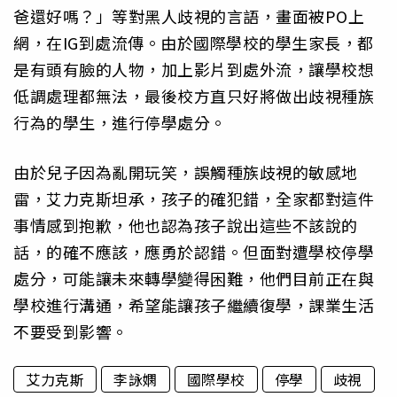
爸還好嗎？」等對黑人歧視的言語，畫面被PO上
網，在IG到處流傳。由於國際學校的學生家長，都
是有頭有臉的人物，加上影片到處外流，讓學校想
低調處理都無法，最後校方直只好將做出歧視種族
行為的學生，進行停學處分。
由於兒子因為亂開玩笑，誤觸種族歧視的敏感地
雷，艾力克斯坦承，孩子的確犯錯，全家都對這件
事情感到抱歉，他也認為孩子說出這些不該說的
話，的確不應該，應勇於認錯。但面對遭學校停學
處分，可能讓未來轉學變得困難，他們目前正在與
學校進行溝通，希望能讓孩子繼續復學，課業生活
不要受到影響。
艾力克斯
李詠嫻
國際學校
停學
歧視