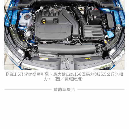
搭載1.5升渦輪增壓引擎，最大輸出為150匹馬力與25.5公斤米扭
力。（圖／黃耀徵攝）