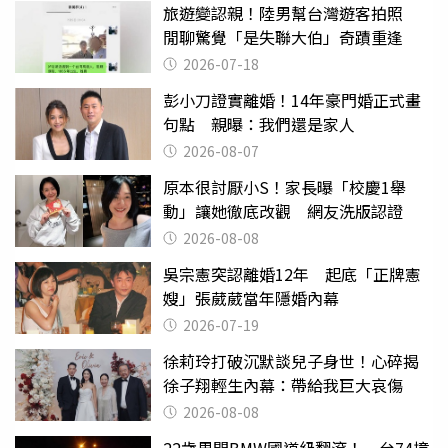
旅遊變認親！陸男幫台灣遊客拍照
閒聊驚覺「是失聯大伯」奇蹟重逢
2026-07-18
彭小刀證實離婚！14年豪門婚正式畫
句點 親曝：我們還是家人
2026-08-07
原本很討厭小S！家長曝「校慶1舉
動」讓她徹底改觀 網友洗版認證
2026-08-08
吳宗憲突認離婚12年 起底「正牌憲
嫂」張葳葳當年隱婚內幕
2026-07-19
徐莉玲打破沉默談兒子身世！心碎揭
徐子翔輕生內幕：帶給我巨大哀傷
2026-08-08
22歲男開BMW國道級翻滾！ 台74撞