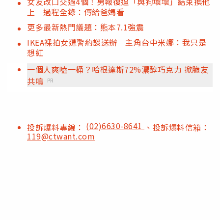
女友改口交過4個！男報復逼「與狗壞壞」結束換他
上 過程全錄：傳給爸媽看
更多最新熱門議題：熊本7.1強震
IKEA裸拍女遭警約談送辦 主角台中米娜：我只是
想紅
一個人爽嗑一桶？哈根達斯72%濃醇巧克力 掀脆友
共鳴
PR
(02)6630-8641
投訴爆料專線：
、投訴爆料信箱：
119@ctwant.com