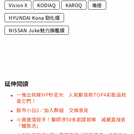
Vision X
KODIAQ
KAROQ
後座
HYUNDAI Kona 勁化版
NISSAN Juke魅力旗艦版
延伸閱讀
一推出就被VIP秒定光 人氣斷貨款TOP4彩妝品就
是它們！
股市小白2／加入群組 交換意見
小黃連環殺手！醫師涉50多起謀殺案 滅屍直接丟
「鱷魚池」