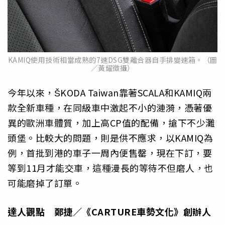
KAMIQ使用技術相當成熟的7速DSG雙離合器自手排變速箱。（圖
／黃耀徵攝）
今年以來，ŠKODA Taiwan靠著SCALA和KAMIQ兩
款全新車種，在同級車中激起不小的漣漪，憑著優
異的歐洲車體質，加上高CP值的配備，搶下不少灘
頭堡。比較大的問題，則是供不應求，以KAMIQ為
例，首批到港的車子一周內便售罄，現在下訂，要
等到11月才能交車，這種漫長的等待不但磨人，也
可能磨掉了訂單。
達人觀點 鄭捷／《CARTURE車勢文化》創辦人