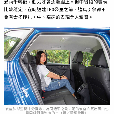
過兩千轉後，動力才會逐漸跟上。但中後段的表現
比較穩定，在時速達160公里之前，這具引擎都不
會有太多掙扎，中、高速的表現令人激賞。
後座膝部空間十分寬敞，為同級車之最，配備後座冷氣出風口也
是同級對手沒有的。（圖／黃耀徵攝）