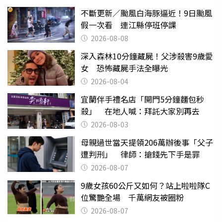
不斷更新／颱風白海豚逼近！9日颱風
假一次看 連江縣停班停課
2026-08-08
深入森林10分鐘藏屍！父涉殺害9歲愛
女 恐怖藏屍手法全曝光
2026-08-04
宜蘭伴手禮名店「開門5分鐘麵包秒
殺」 在地人喊：拜託大家別再去
2026-08-03
母親過世當天提領206萬辦後事「父子
遭判刑」 律師：搶錢先下手是罪
2026-08-07
9歲女孩60公斤又如何？站上啦啦隊C
位驚艷全場 千萬網友被圈粉
2026-08-07