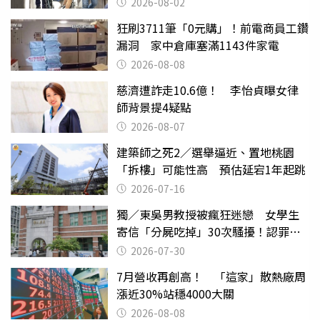
2026-08-02
狂刷3711筆「0元購」！前電商員工鑽
漏洞 家中倉庫塞滿1143件家電
2026-08-08
慈濟遭詐走10.6億！ 李怡貞曝女律
師背景提4疑點
2026-08-07
建築師之死2／選舉逼近、置地桃園
「拆樓」可能性高 預估延宕1年起跳
2026-07-16
獨／東吳男教授被瘋狂迷戀 女學生
寄信「分屍吃掉」30次騷擾！認罪免
關
2026-07-30
7月營收再創高！ 「這家」散熱廠周
漲近30%站穩4000大關
2026-08-08