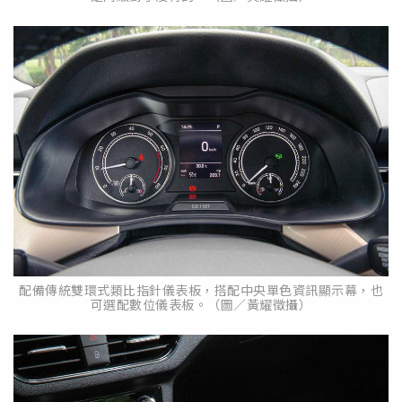
配備傳統雙環式類比指針儀表板，搭配中央單色資訊顯示幕，也
可選配數位儀表板。（圖／黃耀徵攝）