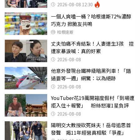
2026-08-08 12:30
一個人爽嗑一桶？哈根達斯72%濃醇
巧克力 掀脆友共鳴
哈根達斯
丈夫怕痛不肯結紮！人妻連生3孩 控
遭家暴淚喊：真的好累
2026-08-08
他意外發現台鐵神級暗黑列車！「錯
過要等一週」網驚：以為絕跡
2026-08-08
YouTuber花19萬開箱度假村「到場遭
拒入住＋報警」 粉絲怒灌1星負評
2026-08-08
陽明交大教授砍死妹夫！岳母追思首
發聲 揭11年經營真相駁「爭產」