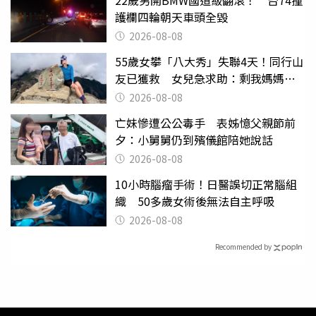
護欄四輪朝天車頭全毀
2026-08-08
55歲女攀「八大秀」失聯4天！同行山
友已獲救 女兒急求助：剩我媽媽還
沒找到
2026-08-08
亡妹慘遭公公毒手 表姊憶父親節前
夕：小舅舅仍到殯儀館陪她說話
2026-08-08
10小時腦瘤手術！日醫誤切正常腦組
織 50多歲女術後無法自主呼吸
2026-08-08
Recommended by