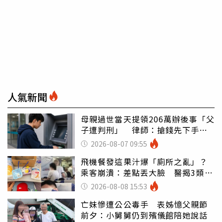
人氣新聞
母親過世當天提領206萬辦後事「父
子遭判刑」 律師：搶錢先下手是
罪
2026-08-07 09:55
飛機餐發這果汁爆「廁所之亂」？
乘客崩潰：差點丟大臉 醫揭3類人
別亂喝
2026-08-08 15:53
亡妹慘遭公公毒手 表姊憶父親節
前夕：小舅舅仍到殯儀館陪她說話