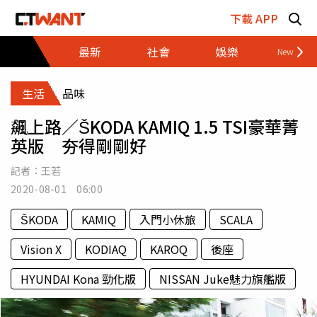
跳至主要內容區塊
下載 APP
最新
社會
娛樂
財經
生活
品味
飆上路／ŠKODA KAMIQ 1.5 TSI豪華菁
英版 夯得剛剛好
記者：
王若
2020-08-01 06:00
ŠKODA
KAMIQ
入門小休旅
SCALA
Vision X
KODIAQ
KAROQ
後座
HYUNDAI Kona 勁化版
NISSAN Juke魅力旗艦版