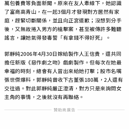
萬包養費等負面新聞。原來在友人牽線下，她認識
了富商高青山，在一起3個月才發現對方居然有家
庭，趕緊切斷關係，並且向正宮道歉；沒想到分手
後，又無故捲入男方的槍擊案，甚至被傳許多難聽
謠言，讓她氣得發毒誓「有拿錢不得好死」。
郭靜純2006年4月30日嫁給製作人王信貴，還共同
擔任新版《惡作劇之吻》戲劇製作。但每次在她最
幸福的時刻，總會有人冒出來給她打擊；股市名嘴
張世傑爆料，郭靜純曾收下古董張180萬，2人還有
交往過。對此郭靜純嚴正澄清，對方只是來詢問女
主角的事情，之後就沒有再聯絡。