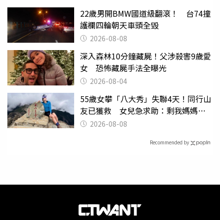
22歲男開BMW國道級翻滾！ 台74撞
護欄四輪朝天車頭全毀
2026-08-08
深入森林10分鐘藏屍！父涉殺害9歲愛
女 恐怖藏屍手法全曝光
2026-08-04
55歲女攀「八大秀」失聯4天！同行山
友已獲救 女兒急求助：剩我媽媽還
沒找到
2026-08-08
Recommended by