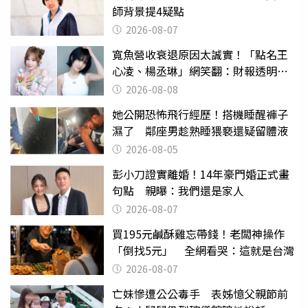
師背景提4疑點
2026-08-07
寬魚營收衰退原因太誠實！「點名王
心凌、楊丞琳」網笑翻：財報透明度
滿分
2026-08-08
她公開恐怖飛行經歷！搭機睡醒褲子
濕了 鄰座男趁熟睡猥褻還疑留體液
2026-08-05
彭小刀證實離婚！14年豪門婚正式畫
句點 親曝：我們還是家人
2026-08-07
買195元鹹酥雞忘帶錢！老闆神操作
「倒找5元」 全網看哭：這就是台灣
2026-08-07
亡妹慘遭公公毒手 表姊憶父親節前