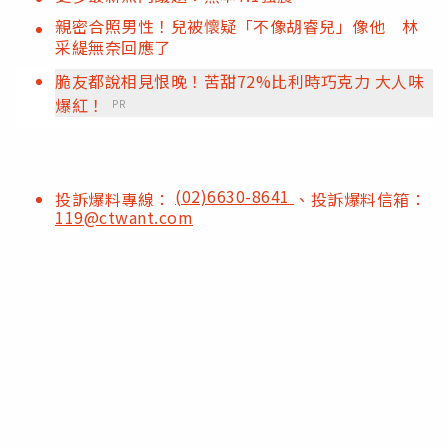
親密合照男性！兒被懷疑「不像胡睿兒」像他 林
采緹無奈回應了
脆友都說相見恨晚！苦甜72%比利時巧克力 大人味
爆紅！
PR
(02)6630-8641
投訴爆料專線：
、投訴爆料信箱：
119@ctwant.com