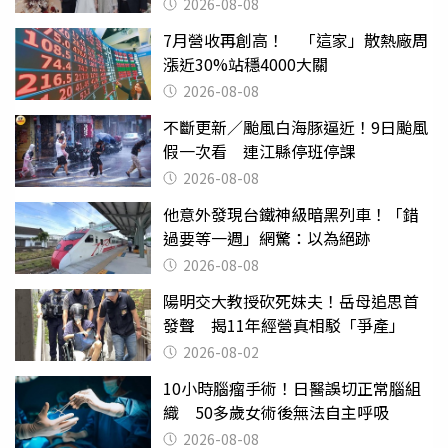
2026-08-08
7月營收再創高！ 「這家」散熱廠周
漲近30%站穩4000大關
2026-08-08
不斷更新／颱風白海豚逼近！9日颱風
假一次看 連江縣停班停課
2026-08-08
他意外發現台鐵神級暗黑列車！「錯
過要等一週」網驚：以為絕跡
2026-08-08
陽明交大教授砍死妹夫！岳母追思首
發聲 揭11年經營真相駁「爭產」
2026-08-02
10小時腦瘤手術！日醫誤切正常腦組
織 50多歲女術後無法自主呼吸
2026-08-08