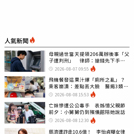
人氣新聞
母親過世當天提領206萬辦後事「父
子遭判刑」 律師：搶錢先下手是
罪
2026-08-07 09:55
飛機餐發這果汁爆「廁所之亂」？
乘客崩潰：差點丟大臉 醫揭3類人
別亂喝
2026-08-08 15:53
亡妹慘遭公公毒手 表姊憶父親節
前夕：小舅舅仍到殯儀館陪她說話
2026-08-08 12:30
慈濟遭詐走10.6億！ 李怡貞曝女律