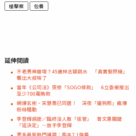
槍擊案
包養
延伸閱讀
不老男神崩壞？45歲林志穎跳水 「真實髮際線」
飄出大叔味了
當年《公司法》突修「SOGO條款」 6立委被搜出
至少700萬賄款
網爆玄彬、宋慧喬已同居！ 深夜「遛狗照」瘋傳
粉絲騷動
李登輝病逝／臨終沒人敢「拔管」 曾文惠關鍵
「這決定」…放手李登輝
更多最新熱門議題：熊本7.1強震