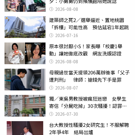
夕：小舅舅仍到殯儀館陪她說話
2026-08-08
建築師之死2／選舉逼近、置地桃園
「拆樓」可能性高 預估延宕1年起跳
2026-07-16
原本很討厭小S！家長曝「校慶1舉
動」讓她徹底改觀 網友洗版認證
2026-08-08
母親過世當天提領206萬辦後事「父子
遭判刑」 律師：搶錢先下手是罪
2026-08-07
獨／東吳男教授被瘋狂迷戀 女學生
寄信「分屍吃掉」30次騷擾！認罪免
關
2026-07-30
台大教授性騷擾2女研究生！不服解聘
2年爭4年 結局出爐