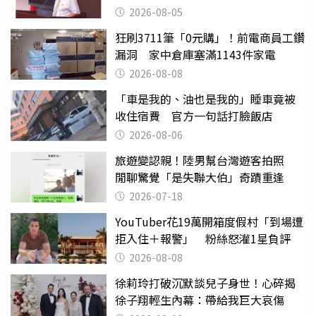
2026-08-05
狂刷3711筆「0元購」！前電商員工鑽
漏洞 家中倉庫塞滿1143件家電
2026-08-08
「車是我的、油也是我的」睡車竟被
收住宿費 官方一句話打臉飯店
2026-08-06
旅遊變認親！陸男幫台灣遊客拍照
閒聊驚覺「是失聯大伯」奇蹟重逢
2026-07-18
YouTuber花19萬開箱度假村「到場遭
拒入住＋報警」 粉絲怒灌1星負評
2026-08-08
徐莉玲打破沉默談兒子身世！心碎揭
徐子翔輕生內幕：帶給我巨大哀傷