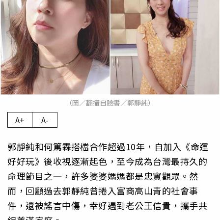
（圖／翻攝自臉書／郭靜純）
A+
A-
郭靜純和何篤霖搭檔合作超過10年，自加入《命運
好好玩》後收視逐漸起色，至今成為台灣最持久的
命理節目之一，許多婆婆媽媽都是忠實觀眾。然
而，回顧過去郭靜純曾捲入富商高山青的社會事
件，還被謠言中傷，幸好遇到老公王信貴，攜手共