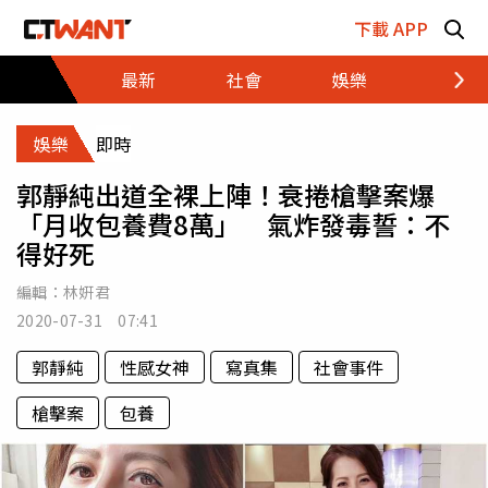
跳至主要內容區塊
下載 APP
最新
社會
娛樂
財經
娛樂
即時
郭靜純出道全裸上陣！衰捲槍擊案爆
「月收包養費8萬」 氣炸發毒誓：不
得好死
編輯：
林姸君
2020-07-31 07:41
郭靜純
性感女神
寫真集
社會事件
槍擊案
包養