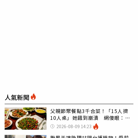
人氣新聞
父親節聚餐點3千合菜！「15人擠
10人桌」她餓到崩潰 網傻眼：讓
店家看笑話
2026-08-09 14:23
颱風天讓助理站陽台護植物！愛莉