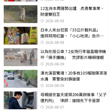
12生肖本周運勢出爐 虎勇奪事業、
財運雙冠王
2026-08-09
日本人來台狂買「35公斤戰利品」
連拜拜用紅盤、「小心地滑」告示牌
也帶回家
2026-08-09
以為在搭公車？2女拖行李箱直闖停機
坪「揮手攔機」 荒謬影片曝網傻眼
2026-08-09
漢光演習驚魂！20多枚105榴砲彈滾落
水溝 軍警急封鎖搶運
2026-08-09
母親過世當天提領206萬辦後事「父子
遭判刑」 律師：搶錢先下手是罪
2026-08-07