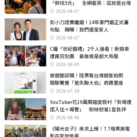
「倒找5元」 全網看哭：這就是台灣
2026-08-07
彭小刀證實離婚！14年豪門婚正式畫
句點 親曝：我們還是家人
2026-08-07
C羅「世紀婚禮」2千人搶看！新娘車
遭瘋狂包圍 最後竟是超大烏龍
2026-08-09
旅遊變認親！陸男幫台灣遊客拍照
閒聊驚覺「是失聯大伯」奇蹟重逢
2026-07-18
YouTuber花19萬開箱度假村「到場遭
拒入住＋報警」 粉絲怒灌1星負評
2026-08-08
《陽光女子》串流上線！7.7億票房電
影在家就能看