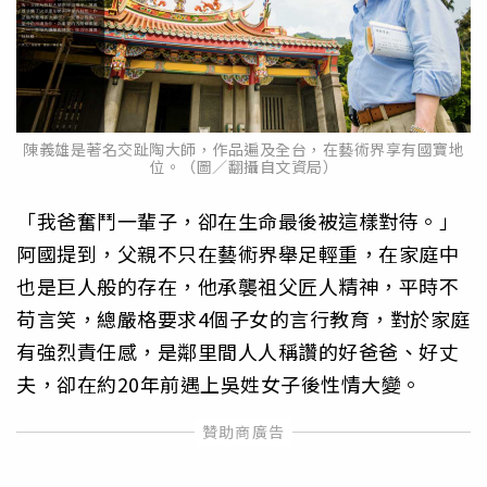
陳義雄是著名交趾陶大師，作品遍及全台，在藝術界享有國寶地
位。（圖／翻攝自文資局）
「我爸奮鬥一輩子，卻在生命最後被這樣對待。」
阿國提到，父親不只在藝術界舉足輕重，在家庭中
也是巨人般的存在，他承襲祖父匠人精神，平時不
苟言笑，總嚴格要求4個子女的言行教育，對於家庭
有強烈責任感，是鄰里間人人稱讚的好爸爸、好丈
夫，卻在約20年前遇上吳姓女子後性情大變。