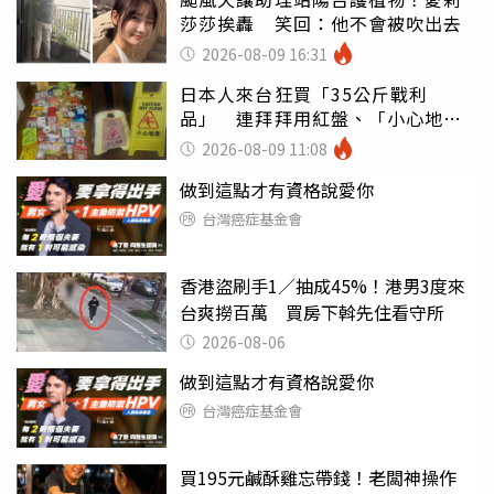
莎莎挨轟 笑回：他不會被吹出去
2026-08-09 16:31
日本人來台狂買「35公斤戰利
品」 連拜拜用紅盤、「小心地
滑」告示牌也帶回家
2026-08-09 11:08
做到這點才有資格說愛你
台灣癌症基金會
香港盜刷手1／抽成45%！港男3度來
台爽撈百萬 買房下斡先住看守所
2026-08-06
做到這點才有資格說愛你
台灣癌症基金會
買195元鹹酥雞忘帶錢！老闆神操作