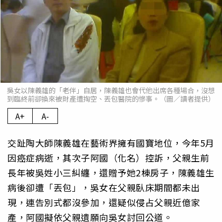
吳女以陳義雄的「老伴」自居，陳義雄也會代他出席各種場合，沒想
到臨終前卻換來被財產遭掏空、丟包醫院的慘事。（圖／讀者提供）
A+
A-
交趾陶大師陳義雄在藝術界擁有國寶地位，今年5月
因癌症病逝，其次子阿國（化名）控訴，父親生前
長年被吳姓小三糾纏，還贈予她2棟房子，陳義雄生
病後卻遭「丟包」，吳女在父親臥床期間都未出
現，連告別式都沒參加，還疑似侵占父親近億家
產，阿國擬依父親遺願向吳女討回公道。