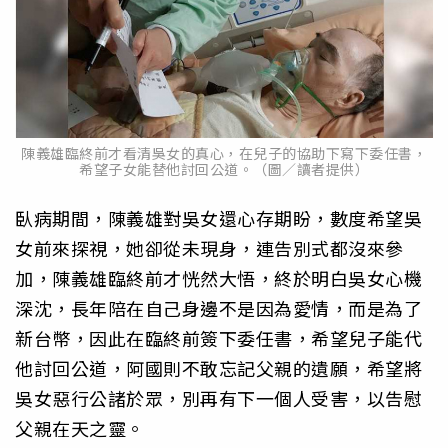
陳義雄臨終前才看清吳女的真心，在兒子的協助下寫下委任書，
希望子女能替他討回公道。（圖／讀者提供）
臥病期間，陳義雄對吳女還心存期盼，數度希望吳
女前來探視，她卻從未現身，連告別式都沒來參
加，陳義雄臨終前才恍然大悟，終於明白吳女心機
深沈，長年陪在自己身邊不是因為愛情，而是為了
新台幣，因此在臨終前簽下委任書，希望兒子能代
他討回公道，阿國則不敢忘記父親的遺願，希望將
吳女惡行公諸於眾，別再有下一個人受害，以告慰
父親在天之靈。