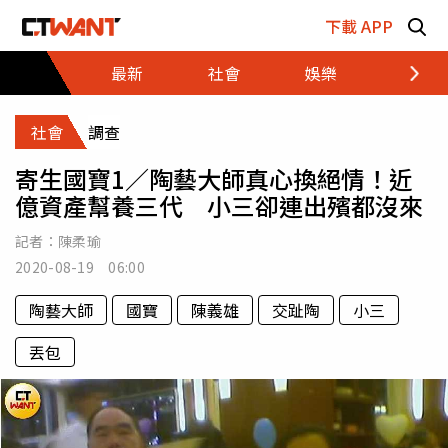
跳至主要內容區塊
下載 APP
最新
社會
娛樂
財經
社會
調查
寄生國寶1／陶藝大師真心換絕情！近
億資產幫養三代 小三卻連出殯都沒來
記者：
陳柔瑜
2020-08-19 06:00
陶藝大師
國寶
陳義雄
交趾陶
小三
丟包