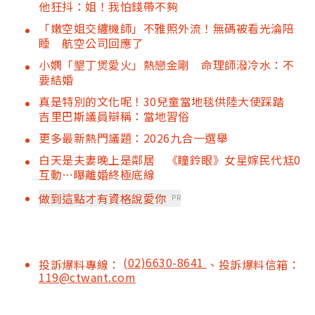
他狂抖：姐！我怕錢帶不夠
「嫩空姐交纏機師」不雅照外流！無碼被看光淪陪
睡 航空公司回應了
小嫻「墾丁煲愛火」熱戀金剛 命理師潑冷水：不
要結婚
真是特別的文化呢！30兒童當地毯供陸大使踩踏
吉里巴斯議員辯稱：當地習俗
更多最新熱門議題：2026九合一選舉
白天是夫妻晚上是鄰居 《瞳鈴眼》女星嫁民代尪0
互動…曝離婚終極底線
做到這點才有資格說愛你
PR
(02)6630-8641
投訴爆料專線：
、投訴爆料信箱：
119@ctwant.com