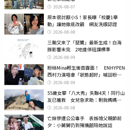
2026-08-07
原本很討厭小S！家長曝「校慶1舉
動」讓她徹底改觀 網友洗版認證
2026-08-08
三颱又來了「琵鷺」最新生成！白海
豚影響未完 2地達停班課標準
2026-08-09
粉絲Mina輕生後首露面！ ENHYPEN
西村力演唱會「狀態超好」喊話粉
絲：我們心意相通
2026-08-09
55歲女攀「八大秀」失聯4天！同行山
友已獲救 女兒急求助：剩我媽媽還
沒找到
2026-08-08
亡妹慘遭公公毒手 表姊憶父親節前
夕：小舅舅仍到殯儀館陪她說話