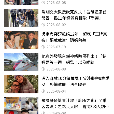
2026-08-08
陽明交大教授砍死妹夫！岳母追思首
發聲 揭11年經營真相駁「爭產」
2026-08-02
吳宗憲突認離婚12年 起底「正牌憲
嫂」張葳葳當年隱婚內幕
2026-07-19
他意外發現台鐵神級暗黑列車！「錯
過要等一週」網驚：以為絕跡
2026-08-08
深入森林10分鐘藏屍！父涉殺害9歲愛
女 恐怖藏屍手法全曝光
2026-08-04
飛機餐發這果汁爆「廁所之亂」？乘
客崩潰：差點丟大臉 醫揭3類人別亂
喝
2026-08-08