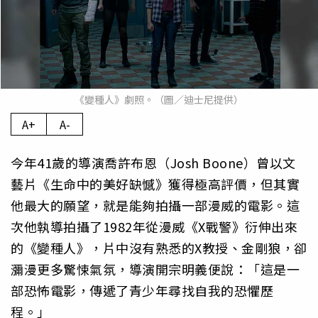
《變種人》劇照。（圖／迪士尼提供）
A+
A-
今年41歲的導演喬許布恩（Josh Boone）曾以文
藝片《生命中的美好缺憾》獲得極高評價，但其實
他最大的願望，就是能夠拍攝一部漫威的電影。這
次他執導拍攝了1982年從漫威《X戰警》衍伸出來
的《變種人》，片中沒有熟悉的X教授、金剛狼，卻
瀰漫更多驚悚氣氛，導演開宗明義便說：「這是一
部恐怖電影，傳遞了青少年尋找自我的恐懼歷
程。」