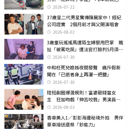
行詭異
2026-07-22
37歲星二代男星驚傳陳屍家中！經紀
公司證實 2個月前才與父開演唱會
2026-08-02
3歲童玩搖搖馬遭陌生婦狠甩巴掌 瞎
扯「被罵吃屎」遭法官打臉判5月須入
監
2026-07-30
中和枉死兒媳姊夜間發聲 痛斥假新
聞在「已逝者身上再灑一把鹽」
2026-07-30
陸短劇圈爆潛規則！富婆砸錢當女
主 狂加吻戲「伸舌咬唇」男演員崩
潰
2026-08-03
香車美人1／彭彭海邊秘境外拍 男伴
豪車接送還祭「鈔能力」