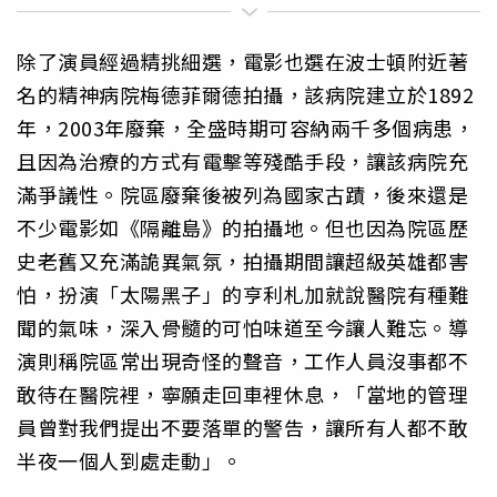
除了演員經過精挑細選，電影也選在波士頓附近著
名的精神病院梅德菲爾德拍攝，該病院建立於1892
年，2003年廢棄，全盛時期可容納兩千多個病患，
且因為治療的方式有電擊等殘酷手段，讓該病院充
滿爭議性。院區廢棄後被列為國家古蹟，後來還是
不少電影如《隔離島》的拍攝地。但也因為院區歷
史老舊又充滿詭異氣氛，拍攝期間讓超級英雄都害
怕，扮演「太陽黑子」的亨利札加就說醫院有種難
聞的氣味，深入骨髓的可怕味道至今讓人難忘。導
演則稱院區常出現奇怪的聲音，工作人員沒事都不
敢待在醫院裡，寧願走回車裡休息，「當地的管理
員曾對我們提出不要落單的警告，讓所有人都不敢
半夜一個人到處走動」。