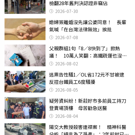
檢翻28年舊判決認證非竊佔
2026-07-30
媳婦簽離婚沒先讓公婆同意！ 長輩
氣喊「在台灣法律無效」挨批
2026-07-08
父親群組1句「8／8快到了」掀熱
議！ 10萬人笑翻：高鐵疏運也沒列
父親節
2026-08-02
逃票告性騷1／OL省172元不甘被逮
反控台鐵員工6度騷擾
2026-08-05
疑勞資糾紛！新莊好市多前員工持刀
登賣場頂樓 母苦勸急送醫
2026-08-04
陽交大教授殺害連襟案！ 精神科醫
分析「絕非為了爭產」：2年前就已言