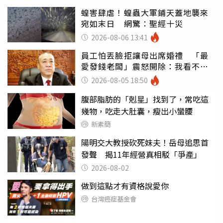
蝗害肆虐！蝗蟲大軍鋪天蓋地襲來
宛如末日 網驚：聖經十災
2026-08-06 13:41
員工怕丟臉拒讓母出席婚禮 「最
愛發錢老闆」震怒開除：我看不起
你
2026-08-05 18:50
腹部脂肪的「剋星」找到了，常吃這
幾物，吃走大肚囊，瘦出小蠻腰
新素簡
陽明交大教授砍死妹夫！岳母追思首
發聲 揭11年經營真相駁「爭產」
2026-08-02
做到這點才有資格說愛你
台灣癌症基金會