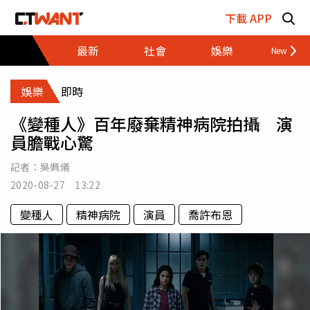
跳至主要內容區塊
下載 APP
最新
社會
娛樂
財經
娛樂
即時
《變種人》百年廢棄精神病院拍攝 演
員膽戰心驚
記者：
吳姵儀
2020-08-27 13:22
變種人
精神病院
演員
喬許布恩