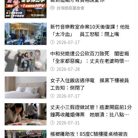
台灣癌症基金會
新竹音樂教室命案10天後復課！他批
「太冷血」 員工怒駁：閉上嘴
2026-07-17
中和兒媳遭公公砍百刀致死 閨密揭
「全家都惡魔」：丈夫在老婆時懷孕
摔東西
2026-07-28
女子入住飯店遇停電 摸黑下樓被員
工告知：倒閉了
2026-07-17
丈夫小三假證做試管！癌妻開庭前1分
鐘再收離婚傳票 她崩潰：比八點檔
還扯
2026-07-31
檳榔攤助攻！85度C騎樓擺桌椅被告