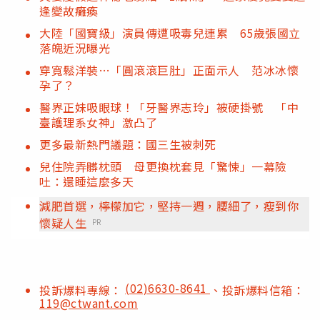
逢變故癱瘓
大陸「國寶級」演員傳遭吸毒兒連累 65歲張國立
落魄近況曝光
穿寬鬆洋裝…「圓滾滾巨肚」正面示人 范冰冰懷
孕了？
醫界正妹吸眼球！「牙醫界志玲」被硬掛號 「中
臺護理系女神」激凸了
更多最新熱門議題：國三生被刺死
兒住院弄髒枕頭 母更換枕套見「驚悚」一幕險
吐：還睡這麼多天
減肥首選，檸檬加它，堅持一週，腰細了，瘦到你
懷疑人生
PR
(02)6630-8641
投訴爆料專線：
、投訴爆料信箱：
119@ctwant.com