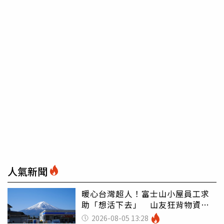
人氣新聞
暖心台灣超人！富士山小屋員工求
助「想活下去」 山友狂背物資上
山：台灣真的是寶島
2026-08-05 13:28