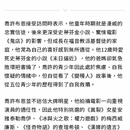
喬許布恩接受訪問時表示，他童年時期就是漫威的
忠實信徒，後來更深受史蒂芬金小說、驚悚電影
《鬼店》的影響，但成長在福音教派基督徒的家
庭，他常為自己的喜好感到無所適從。他12歲時愛
死史蒂芬金的小說《末日逼近》，他的爸媽卻氣急
敗壞把書燒了，喬許的青少年因此處於焦慮、自我
懷疑的情緒中，但自從看了《變種人》故事後，他
從五位青少年的歷程得到了自我救贖。
喬許布恩並不迷信大牌明星，他拍攝電影一向重視
演員的適任性，因此他特別挑選的《異裂》女星安
雅泰勒喬伊、《冰與火之歌：權力遊戲》的梅西威
廉斯、《怪奇物語》的查理希頓、《漢娜的遺言》