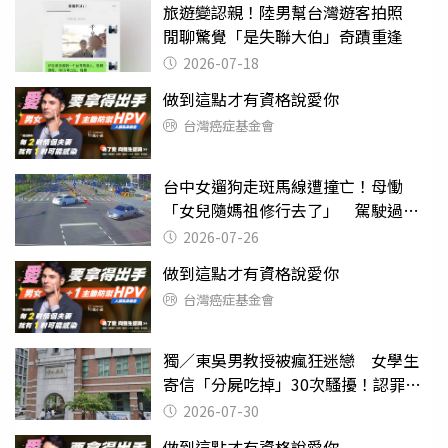
旅遊變認親！陸男幫台灣遊客拍照
閒聊驚覺「是失聯大伯」奇蹟重逢
2026-07-18
做到這點才有資格說愛你
台灣癌症基金會
台中女遛狗走斑馬線遭撞亡！母慟
「女兒隨媽祖修行去了」 駕駛過失
致死判9月
2026-07-26
做到這點才有資格說愛你
台灣癌症基金會
獨／東吳男教授被瘋狂迷戀 女學生
寄信「分屍吃掉」30次騷擾！認罪免
關
2026-07-30
做到這點才有資格說愛你