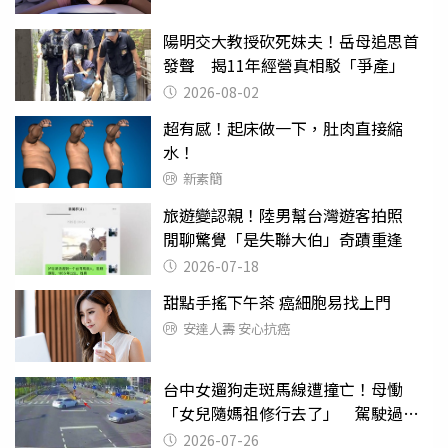
陽明交大教授砍死妹夫！岳母追思首
發聲 揭11年經營真相駁「爭產」
2026-08-02
超有感！起床做一下，肚肉直接縮
水！
新素簡
旅遊變認親！陸男幫台灣遊客拍照
閒聊驚覺「是失聯大伯」奇蹟重逢
2026-07-18
甜點手搖下午茶 癌細胞易找上門
安達人壽 安心抗癌
台中女遛狗走斑馬線遭撞亡！母慟
「女兒隨媽祖修行去了」 駕駛過失
致死判9月
2026-07-26