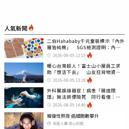
人氣新聞
二伯Hahababy千元童裝標示「內外
層皆純棉」 SGS檢測證明：內裡
100%聚酯纖維
2026-08-05 12:15
暖心台灣超人！富士山小屋員工求
助「想活下去」 山友狂背物資上
山：台灣真的是寶島
2026-08-05 13:28
外科醫誤接器官！病患「腸道閉
環」無法排便險死 同行看傻：糟
糕至極
2026-08-05 14:46
報復性熬夜 癌細胞數攀升
安達人壽 安心抗癌