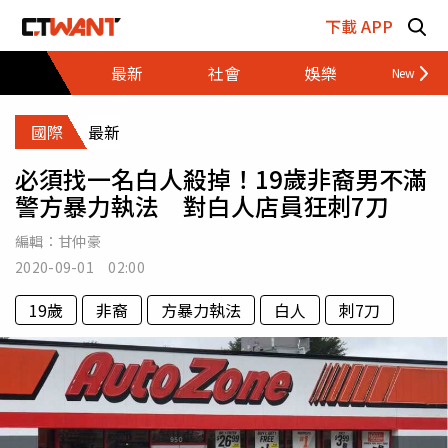
跳至主要內容區塊
下載 APP
最新
社會
娛樂
財經
國際
最新
必須找一名白人殺掉！19歲非裔男不滿
警方暴力執法 對白人店員狂刺7刀
編輯：
甘仲豪
2020-09-01 02:00
19歲
非裔
方暴力執法
白人
刺7刀