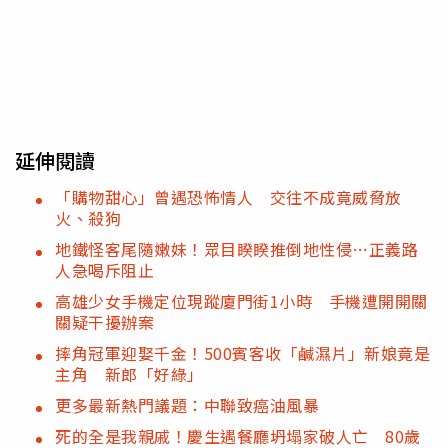
延伸閱讀
「購物甜心」曾遇恐怖情人 交往不成竟威脅放
火、殺狗
地鐵怪客尾隨嫩妹！眾目睽睽推倒地性侵…正義路
人急喝斥阻止
高雄少女手機定位現蹤廈門街1小時 手機遭開開關
關疑干擾辦案
摔角冠軍迎娶千金！500賓客收「鹹濕片」新娘竟是
主角 新郎「好綠」
更多最新熱門議題：中聯致癌油風暴
死的全是我親戚！慶生遇餐廳坍塌家破人亡 80歲