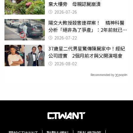
棄大樓旁 母親認屍崩潰
2026-07-26
陽交大教授殺害連襟案！ 精神科醫
分析「絕非為了爭產」：2年前就已言
行詭異
2026-07-22
37歲星二代男星驚傳陳屍家中！經紀
公司證實 2個月前才與父開演唱會
2026-08-02
Recommended by
關於CTWANT
聯繫&爆料
隱私權政策