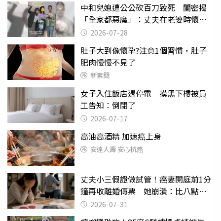
中和兒媳遭公公砍百刀致死 閨密揭
「全家都惡魔」：丈夫在老婆時懷孕
摔東西
2026-07-28
肚子大到像懷孕?注意1個習慣，肚子
肥肉慢慢不見了
新素簡
女子入住飯店遇停電 摸黑下樓被員
工告知：倒閉了
2026-07-17
高油高酒精 加速癌上身
安達人壽 安心抗癌
丈夫小三假證做試管！癌妻開庭前1分
鐘再收離婚傳票 她崩潰：比八點檔
還扯
2026-07-31