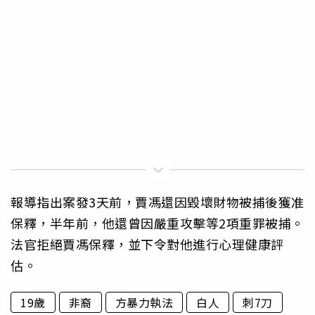
報導指出案發3天前，賈馮還因毀壞財物被捕後獲准
保釋，半年前，他還曾因嚴重攻擊等2項重罪被捕。
法官拒絕賈馮保釋，並下令對他進行心理健康評
估。
19歲
非裔
方暴力執法
白人
刺7刀