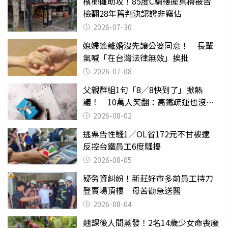
檳榔攤助攻！85度C騎樓擺桌椅被告
檢翻28年舊判決認證非竊佔
2026-07-30
媳婦簽離婚沒先讓公婆同意！ 長輩
氣喊「在台灣法律無效」挨批
2026-07-08
父親群組1句「8／8快到了」掀熱
議！ 10萬人笑翻：高鐵疏運也沒列
父親節
2026-08-02
逃票告性騷1／OL省172元不甘被逮
反控台鐵員工6度騷擾
2026-08-05
疑勞資糾紛！新莊好市多前員工持刀
登賣場頂樓 母苦勸急送醫
2026-08-04
翹課後人間蒸發！2名14歲少女命喪廢