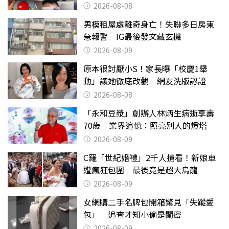
喝
2026-08-08
男模租屋處離奇身亡！失聯多日房東
急報警 IG最後發文藏玄機
2026-08-09
原本很討厭小S！家長曝「校慶1舉
動」讓她徹底改觀 網友洗版認證
2026-08-08
「永和豆漿」創辦人林炳生病逝享壽
70歲 業界追憶：照亮別人的燈塔
2026-08-09
C羅「世紀婚禮」2千人搶看！新娘車
遭瘋狂包圍 最後竟是超大烏龍
2026-08-09
女網購二手名牌包開箱驚見「失蹤愛
包」 追查才知小偷是閨密
2026-08-09