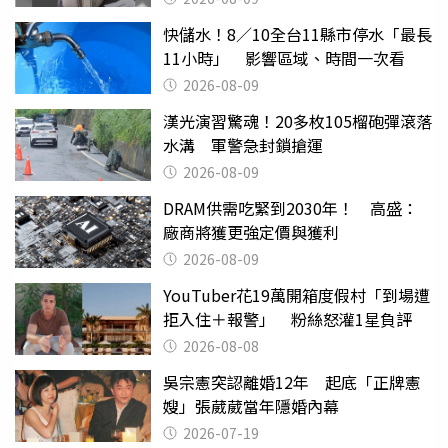
快儲水！8／10全台11縣市停水「最長
11小時」 影響區域、時間一次看
2026-08-09
漢光演習驚魂！20多枚105榴砲彈滾落
水溝 軍警急封鎖搶運
2026-08-09
DRAM供需吃緊到2030年！ 高盛：
廠商將獲更強定價與獲利
2026-08-09
YouTuber花19萬開箱度假村「到場遭
拒入住＋報警」 粉絲怒灌1星負評
2026-08-08
吳宗憲突認離婚12年 起底「正牌憲
嫂」張葳葳當年隱婚內幕
2026-07-19