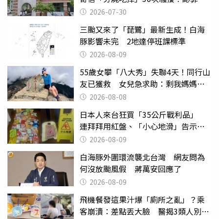
關
2026-07-30
三颱又來了「琵鷺」最新生成！白海
豚影響未完 2地達停班課標準
2026-08-09
55歲女攀「八大秀」失聯4天！同行山
友已獲救 女兒急求助：剩我媽媽還
沒找到
2026-08-08
日本人來台狂買「35公斤戰利品」
連拜拜用紅盤、「小心地滑」告示牌
也帶回家
2026-08-09
白海豚外圍環流襲北台灣 網友問為
何沒放颱風假 蔣萬安回應了
2026-08-09
飛機餐發這果汁爆「廁所之亂」？乘
客崩潰：差點丟大臉 醫揭3類人別亂