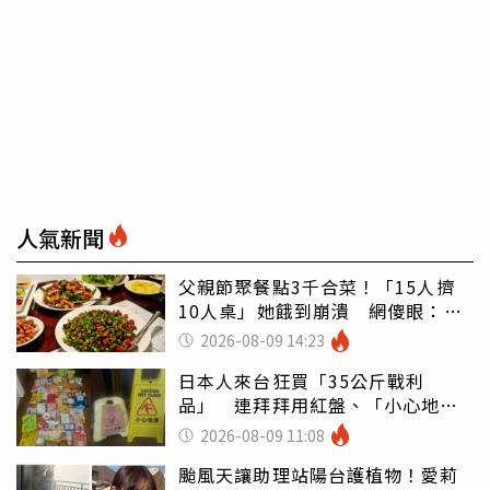
人氣新聞
父親節聚餐點3千合菜！「15人擠
10人桌」她餓到崩潰 網傻眼：讓
店家看笑話
2026-08-09 14:23
日本人來台狂買「35公斤戰利
品」 連拜拜用紅盤、「小心地
滑」告示牌也帶回家
2026-08-09 11:08
颱風天讓助理站陽台護植物！愛莉