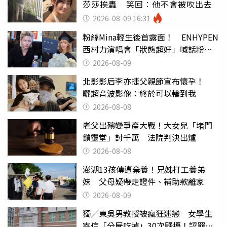
莎莎挨轟 笑回：他不會被吹出去
2026-08-09 16:31
粉絲Mina輕生後首露面！ ENHYPEN
西村力演唱會「狀態超好」喊話粉
絲：我們心意相通
2026-08-09
北影影后李亦捷父親節宣布懷孕！
曬超音波影像：終於可以輪到我
2026-08-08
老父出殯變爭產大戰！大女兒「堵門
鎖靈堂」討千萬 法院判決出爐
2026-08-08
澎湖13孩傳遭棄養！兄姊打工養弟
妹 父母疑帶走證件、補助款離家
2026-08-09
獨／東吳男教授被瘋狂迷戀 女學生
寄信「分屍吃掉」30次騷擾！認罪免