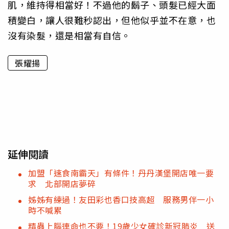
肌，維持得相當好！不過他的鬍子、頭髮已經大面
積變白，讓人很難秒認出，但他似乎並不在意，也
沒有染髮，還是相當有自信。
張耀揚
延伸閱讀
加盟「速食南霸天」有條件！丹丹漢堡開店唯一要
求 北部開店夢碎
姊姊有練過！友田彩也香口技高超 服務男伴一小
時不喊累
精蟲上腦連命也不要！19歲少女確診新冠肺炎 送