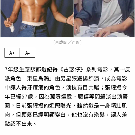
（合成圖／百度）
A+
A-
7年級生應該都還記得《古惑仔》系列電影，其中反
派角色「東星烏鴉」由男星張耀揚飾演，成為電影
中讓人得牙癢癢的角色，演技有目共睹；張耀揚今
年已經57歲，因為藏毒遭逮、腰傷等問題淡出演藝
圈。日前張耀揚的近照曝光，雖然還是一身精壯肌
肉，但頭髮已經明顯變白，他也沒有染髮，讓人差
點認不出來。