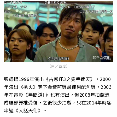
（圖／百度）
張耀揚1996年演出《古惑仔3之隻手遮天》，2000
年演出《槍火》奪下金紫荊獎最佳男配角獎，2003
年在電影《無間道II》也有演出，但2008年拍戲造
成腰部脊椎受傷，之後很少拍戲，只在2014年時客
串過《大話天仙》。