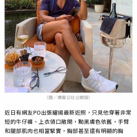
（圖／爆廢公社公開版）
近日有網友PO出張耀揚最新近照，只見他穿著非常
短的牛仔褲、上衣領口敞開，黝黑膚色依舊，手臂
和腿部肌肉也相當緊實，胸部甚至還有明顯的胸