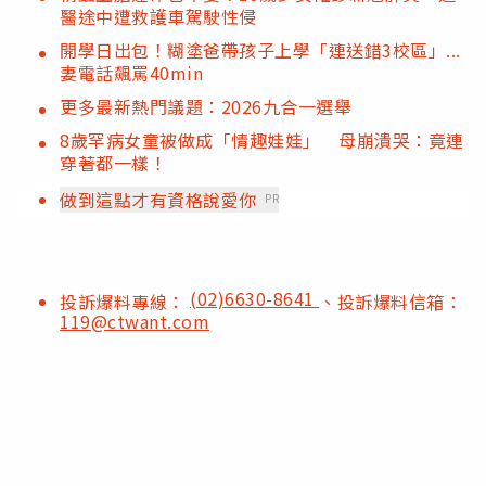
醫途中遭救護車駕駛性侵
開學日出包！糊塗爸帶孩子上學「連送錯3校區」...
妻電話飆罵40min
更多最新熱門議題：2026九合一選舉
8歲罕病女童被做成「情趣娃娃」 母崩潰哭：竟連
穿著都一樣！
做到這點才有資格說愛你
PR
(02)6630-8641
投訴爆料專線：
、投訴爆料信箱：
119@ctwant.com