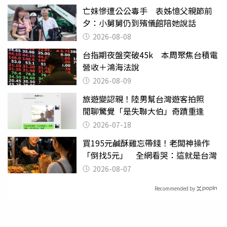
亡妹慘遭公公毒手 表姊憶父親節前
夕：小舅舅仍到殯儀館陪她說話
2026-08-08
台指期夜盤突破45k 本周聚焦台積電
營收＋鴻海法說
2026-08-09
旅遊變認親！陸男幫台灣遊客拍照
閒聊驚覺「是失聯大伯」奇蹟重逢
2026-07-18
買195元鹹酥雞忘帶錢！老闆神操作
「倒找5元」 全網看哭：這就是台灣
2026-08-07
Recommended by