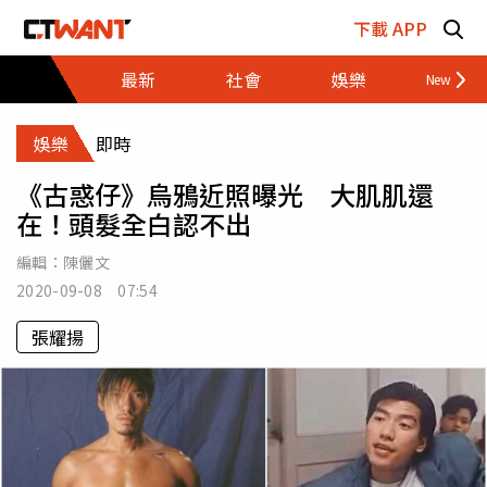
跳至主要內容區塊
下載 APP
最新
社會
娛樂
財經
娛樂
即時
《古惑仔》烏鴉近照曝光 大肌肌還
在！頭髮全白認不出
編輯：
陳儷文
2020-09-08 07:54
張耀揚