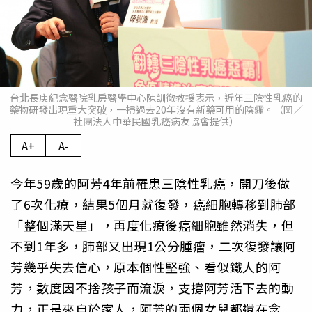
台北長庚紀念醫院乳房醫學中心陳訓徹教授表示，近年三陰性乳癌的
藥物研發出現重大突破，一掃過去20年沒有新藥可用的陰霾。（圖／
社團法人中華民國乳癌病友協會提供）
A+
A-
今年59歲的阿芳4年前罹患三陰性乳癌，開刀後做
了6次化療，結果5個月就復發，癌細胞轉移到肺部
「整個滿天星」，再度化療後癌細胞雖然消失，但
不到1年多，肺部又出現1公分腫瘤，二次復發讓阿
芳幾乎失去信心，原本個性堅強、看似鐵人的阿
芳，數度因不捨孩子而流淚，支撐阿芳活下去的動
力，正是來自於家人，阿芳的兩個女兒都還在念