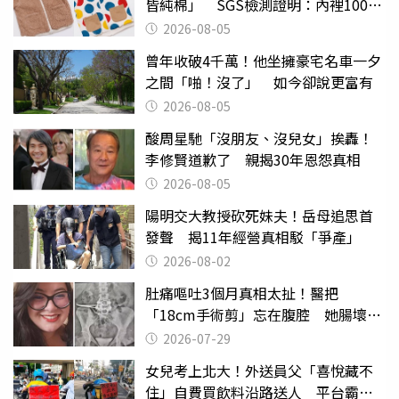
皆純棉」 SGS檢測證明：內裡100%
聚酯纖維
2026-08-05
曾年收破4千萬！他坐擁豪宅名車一夕
之間「啪！沒了」 如今卻說更富有
2026-08-05
酸周星馳「沒朋友、沒兒女」挨轟！
李修賢道歉了 親揭30年恩怨真相
2026-08-05
陽明交大教授砍死妹夫！岳母追思首
發聲 揭11年經營真相駁「爭產」
2026-08-02
肚痛嘔吐3個月真相太扯！醫把
「18cm手術剪」忘在腹腔 她腸壞死
險喪命
2026-07-29
女兒考上北大！外送員父「喜悅藏不
住」自費買飲料沿路送人 平台霸氣