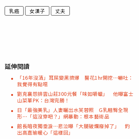
乳癌
女漢子
丈夫
延伸閱讀
「16年沒清」耳屎變黑擠爆 醫花1hr開挖…嚇吐：
我覺得有點噁
劉克襄怨排雲山莊300元餐「味如嚼蠟」 他曝富士
山菜單PK：台灣完勝！
日「最強美乳」人妻曬出水芙蓉照 G乳翹臀全現
形…「這沒穿吧？」網暴動：根本藝術品
館長暗夜獨垂淚…悲泣曝「大腿破爛廢掉了」 釣
出高嘉瑜暖心「這樣回」