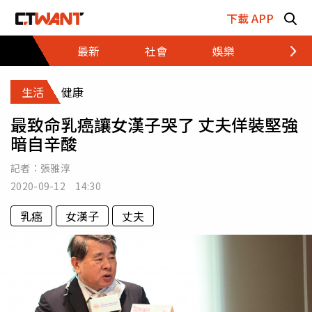
跳至主要內容區塊
下載 APP
最新
社會
娛樂
財經
生活
健康
最致命乳癌讓女漢子哭了 丈夫佯裝堅強
暗自辛酸
記者：
張雅淳
2020-09-12 14:30
乳癌
女漢子
丈夫