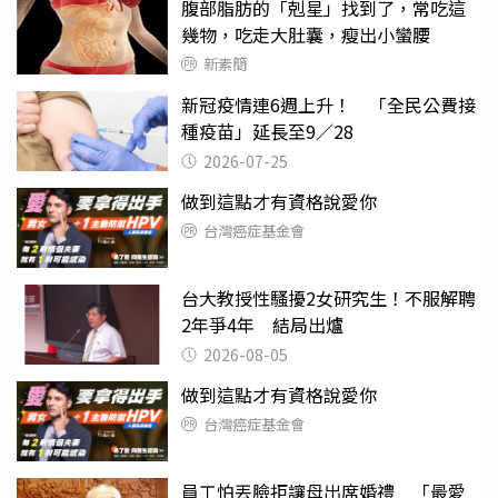
腹部脂肪的「剋星」找到了，常吃這
幾物，吃走大肚囊，瘦出小蠻腰
新素簡
新冠疫情連6週上升！ 「全民公費接
種疫苗」延長至9／28
2026-07-25
做到這點才有資格說愛你
台灣癌症基金會
台大教授性騷擾2女研究生！不服解聘
2年爭4年 結局出爐
2026-08-05
做到這點才有資格說愛你
台灣癌症基金會
員工怕丟臉拒讓母出席婚禮 「最愛