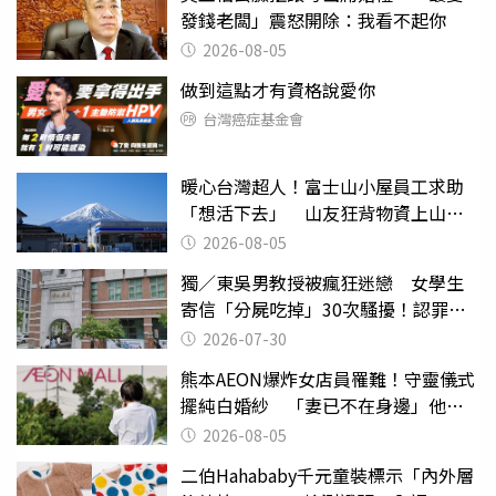
發錢老闆」震怒開除：我看不起你
2026-08-05
做到這點才有資格說愛你
台灣癌症基金會
暖心台灣超人！富士山小屋員工求助
「想活下去」 山友狂背物資上山：
台灣真的是寶島
2026-08-05
獨／東吳男教授被瘋狂迷戀 女學生
寄信「分屍吃掉」30次騷擾！認罪免
關
2026-07-30
熊本AEON爆炸女店員罹難！守靈儀式
擺純白婚紗 「妻已不在身邊」他淚
喊：無法想像
2026-08-05
二伯Hahababy千元童裝標示「內外層