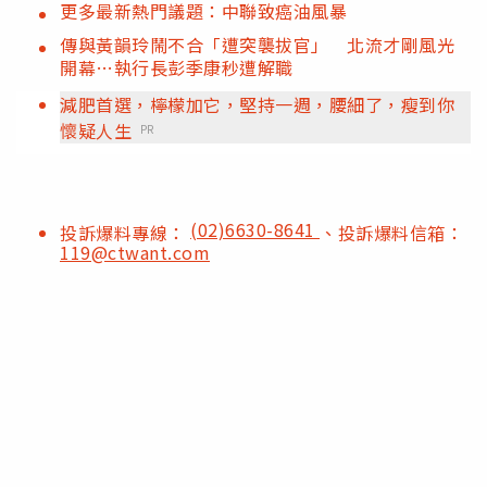
更多最新熱門議題：中聯致癌油風暴
傳與黃韻玲鬧不合「遭突襲拔官」 北流才剛風光
開幕…執行長彭季康秒遭解職
減肥首選，檸檬加它，堅持一週，腰細了，瘦到你
懷疑人生
PR
(02)6630-8641
投訴爆料專線：
、投訴爆料信箱：
119@ctwant.com