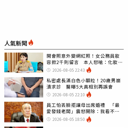
人氣新聞
開會照意外變網紅照！女公務員妝
容掀2千則留言 本人怒嗆：化妝有
錯嗎
2026-08-05 22:43
私密處長滿白色小顆粒！20歲男崩
潰求診 醫曝5大真相別再誤會
2026-08-05 22:10
員工怕丟臉拒讓母出席婚禮 「最
愛發錢老闆」震怒開除：我看不起
你
2026-08-05 18:50