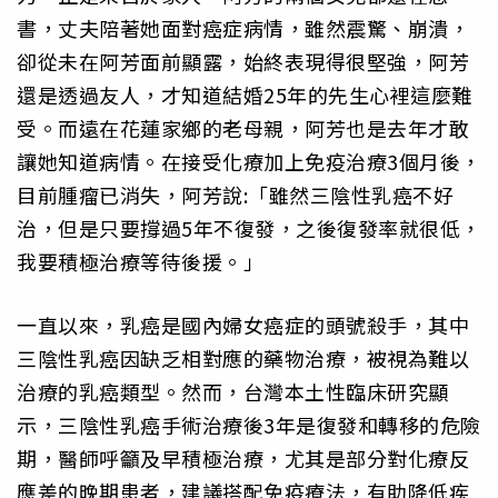
書，丈夫陪著她面對癌症病情，雖然震驚、崩潰，
卻從未在阿芳面前顯露，始終表現得很堅強，阿芳
還是透過友人，才知道結婚25年的先生心裡這麼難
受。而遠在花蓮家鄉的老母親，阿芳也是去年才敢
讓她知道病情。在接受化療加上免疫治療3個月後，
目前腫瘤已消失，阿芳說:「雖然三陰性乳癌不好
治，但是只要撐過5年不復發，之後復發率就很低，
我要積極治療等待後援。」
一直以來，乳癌是國內婦女癌症的頭號殺手，其中
三陰性乳癌因缺乏相對應的藥物治療，被視為難以
治療的乳癌類型。然而，台灣本土性臨床研究顯
示，三陰性乳癌手術治療後3年是復發和轉移的危險
期，醫師呼籲及早積極治療，尤其是部分對化療反
應差的晚期患者，建議搭配免疫療法，有助降低疾