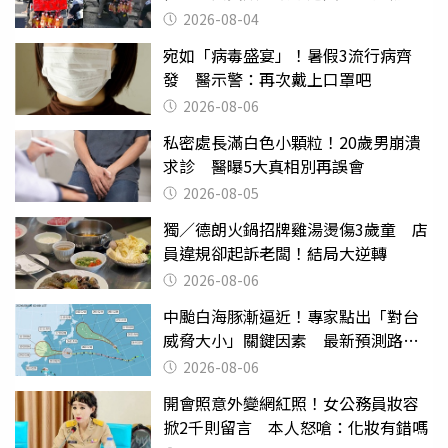
幫付學費
2026-08-04
宛如「病毒盛宴」！暑假3流行病齊
發 醫示警：再次戴上口罩吧
2026-08-06
私密處長滿白色小顆粒！20歲男崩潰
求診 醫曝5大真相別再誤會
2026-08-05
獨／德朗火鍋招牌雞湯燙傷3歲童 店
員違規卻起訴老闆！結局大逆轉
2026-08-06
中颱白海豚漸逼近！專家點出「對台
威脅大小」關鍵因素 最新預測路徑
曝
2026-08-06
開會照意外變網紅照！女公務員妝容
掀2千則留言 本人怒嗆：化妝有錯嗎