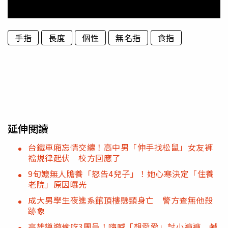
手指
長度
個性
無名指
食指
延伸閱讀
台鐵車廂忘情交纏！高中男「伸手找松鼠」女友褲
襠規律起伏 校方回應了
9旬嬤無人贍養「怒告4兒子」！她心寒決定「住養
老院」原因曝光
成大男學生夜進系館頂樓懸頸身亡 警方查無他殺
跡象
高雄導遊偷吃3團員！嗨喊「想愛愛」討小褲褲 鹹