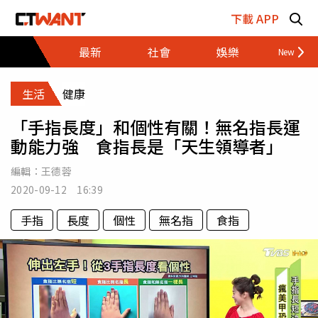
跳至主要內容區塊
下載 APP
最新
社會
娛樂
財經
生活
健康
「手指長度」和個性有關！無名指長運
動能力強 食指長是「天生領導者」
編輯：
王德蓉
2020-09-12 16:39
手指
長度
個性
無名指
食指