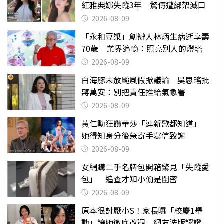
紅雅典娜失蹤3年 驚傳遭綁架滅口
2026-08-09
「永和豆漿」創辦人林炳生病逝享壽
70歲 業界追憶：照亮別人的燈塔
2026-08-09
白海豚未放颱風假掀議論 吳思瑤批
蔣萬安：別把責任推給氣象署
2026-08-09
黃仁勳狂讚華莎「連新歌都知道」
她得知身分後急寄手寫信致謝
2026-08-09
女網購二手名牌包開箱驚見「失蹤愛
包」 追查才知小偷是閨密
2026-08-09
原本很討厭小S！家長曝「校慶1舉
動」讓她徹底改觀 網友洗版認證