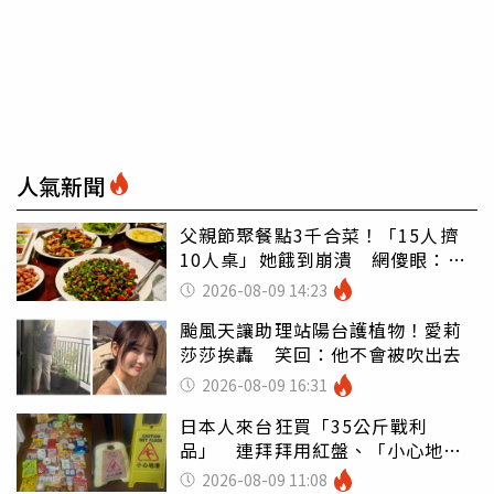
人氣新聞
父親節聚餐點3千合菜！「15人擠
10人桌」她餓到崩潰 網傻眼：讓
店家看笑話
2026-08-09 14:23
颱風天讓助理站陽台護植物！愛莉
莎莎挨轟 笑回：他不會被吹出去
2026-08-09 16:31
日本人來台狂買「35公斤戰利
品」 連拜拜用紅盤、「小心地
滑」告示牌也帶回家
2026-08-09 11:08