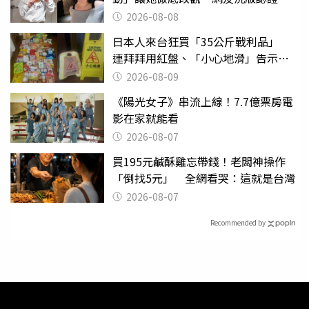
2026-08-08
日本人來台狂買「35公斤戰利品」
連拜拜用紅盤、「小心地滑」告示牌
也帶回家
2026-08-09
《陽光女子》串流上線！7.7億票房電
影在家就能看
2026-08-07
買195元鹹酥雞忘帶錢！老闆神操作
「倒找5元」 全網看哭：這就是台灣
2026-08-07
Recommended by