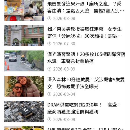
飛機餐發這果汁爆「廁所之亂」？乘
客崩潰：差點丟大臉 醫揭3類人別亂
喝
2026-08-08
獨／東吳男教授被瘋狂迷戀 女學生
寄信「分屍吃掉」30次騷擾！認罪免
關
2026-07-30
漢光演習驚魂！20多枚105榴砲彈滾落
水溝 軍警急封鎖搶運
2026-08-09
深入森林10分鐘藏屍！父涉殺害9歲愛
女 恐怖藏屍手法全曝光
2026-08-04
DRAM供需吃緊到2030年！ 高盛：
廠商將獲更強定價與獲利
2026-08-09
父親節聚餐點3千合菜！「15人擠10人