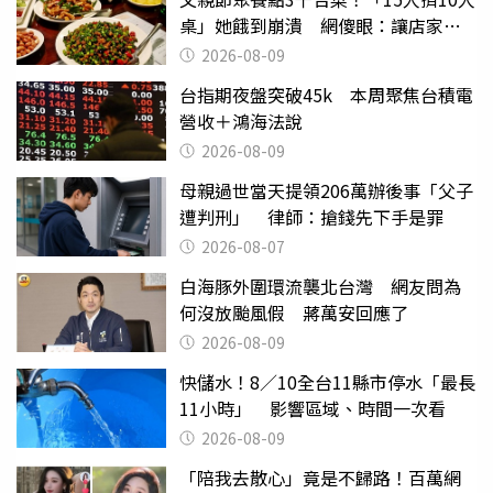
桌」她餓到崩潰 網傻眼：讓店家看
笑話
2026-08-09
台指期夜盤突破45k 本周聚焦台積電
營收＋鴻海法說
2026-08-09
母親過世當天提領206萬辦後事「父子
遭判刑」 律師：搶錢先下手是罪
2026-08-07
白海豚外圍環流襲北台灣 網友問為
何沒放颱風假 蔣萬安回應了
2026-08-09
快儲水！8／10全台11縣市停水「最長
11小時」 影響區域、時間一次看
2026-08-09
「陪我去散心」竟是不歸路！百萬網