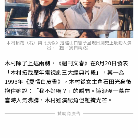
木村拓哉（右）與《長假》搭檔山口智子呈現日劇史上最動人演
出。（圖／摘自網路）
木村除了上述兩劇，《週刊文春》在8月20日發表
「木村拓哉歷年電視劇三大經典片段」，其一為
1993年《愛情白皮書》，木村從女主角石田光身後
抱住她說：「我不好嗎？」的瞬間。這浪漫一幕在
當時人氣沸騰，木村雖演配角但難掩光芒。