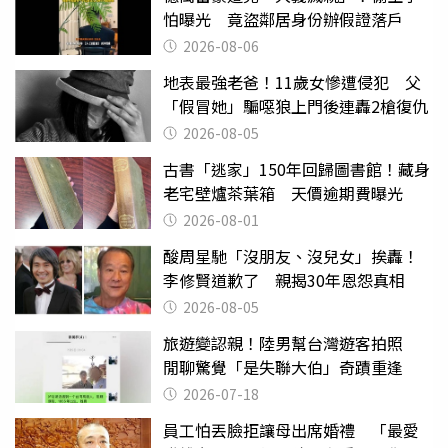
怕曝光 竟盜鄰居身份辦假證落戶
2026-08-06
地表最強老爸！11歲女慘遭侵犯 父
「假冒她」騙噁狼上門後連轟2槍復仇
2026-08-05
古書「逃家」150年回歸圖書館！藏身
老宅壁爐茶葉箱 天價逾期費曝光
2026-08-01
酸周星馳「沒朋友、沒兒女」挨轟！
李修賢道歉了 親揭30年恩怨真相
2026-08-05
旅遊變認親！陸男幫台灣遊客拍照
閒聊驚覺「是失聯大伯」奇蹟重逢
2026-07-18
員工怕丟臉拒讓母出席婚禮 「最愛