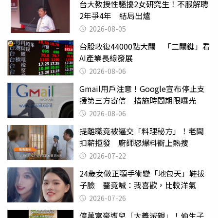
台大教授性騷擾2女研究生！不服解聘
2年爭4年 結局出爐
2026-08-05
台股收復44000點大關 「二關鍵」看
AI產業長線發展
2026-08-06
Gmail用戶注意！Google宣布停止支
援第三方寄信 措施時間期限曝光
2026-08-06
提離職竟被逼交「料理秘方」！老闆
扣薪拒發 廚師怒爆料衝上熱搜
2026-07-22
24歲女做正顎手術變「地包天」鞋拔
子臉 醫竟喊：我喜歡，比較洋氣
2026-07-26
億萬富豪遭兒「大義滅親」！偷生子