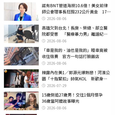
誆有BNT管道海撈10.6億！美女前律
師公會理事長狂囤232公斤黃金 17人
遭起訴
2026-08-06
高雄欠到台北！長庚、榮總、部立醫
院都受害 「醫療暴力男」離譜紀錄
曝光
2026-08-06
「車是我的、油也是我的」睡車竟被
收住宿費 官方一句話打臉飯店
2026-08-06
辣露內在美1／郭源元爆熱戀！河濱公
園「十指緊扣」帥氣KOL 新歡身份
曝光
2026-07-29
15歲倒追27歲男！交往1個月懷孕
36歲當阿嬤故事曝光
2026-08-06