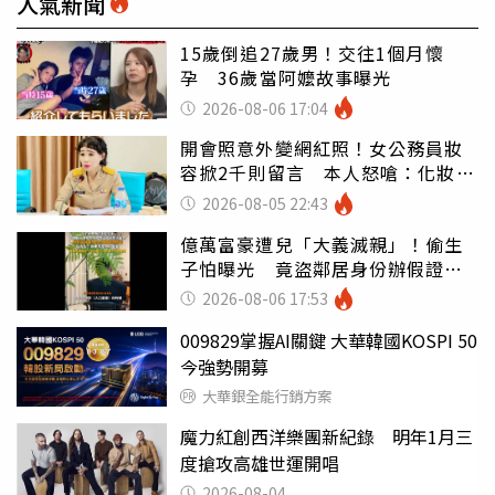
人氣新聞
15歲倒追27歲男！交往1個月懷
孕 36歲當阿嬤故事曝光
2026-08-06 17:04
開會照意外變網紅照！女公務員妝
容掀2千則留言 本人怒嗆：化妝有
錯嗎
2026-08-05 22:43
億萬富豪遭兒「大義滅親」！偷生
子怕曝光 竟盜鄰居身份辦假證落
戶
2026-08-06 17:53
009829掌握AI關鍵 大華韓國KOSPI 50
今強勢開募
大華銀全能行銷方案
魔力紅創西洋樂團新紀錄 明年1月三
度搶攻高雄世運開唱
2026-08-04