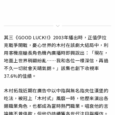
其三《GOOD LUCK!!》2003年播出時，正值伊拉
克戰爭開戰，憂心世界的木村在該劇大結局中，利
用客機座艙長角色機內廣播時即興說出：「現在，
地面上世界稍顯紛亂……我和各位一樣深信，再過
不久一切就會天晴氣朗。」該集也創下收視率
37.6%的佳績。
木村拓哉近期在廣告中以中指與無名指夾住漢堡的
吃法，被冠上「木村式」風靡一時，他歷來演出各
類職業角色，也都成為當時熱門職業。唱衰他的言
論雖不曾停歇，但他仍持續獲各世代注目與模仿。