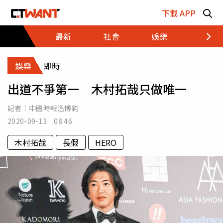
跳至主要內容區塊
下載 APP
最新
社會
娛樂
財經
娛樂
即時
出道不爭第一 木村拓哉只做唯一
記者：
中國時報溫博鈞
2020-09-13 08:46
木村拓哉
長假
HERO