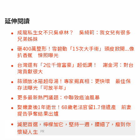
延伸閱讀
成龍私生女不只吳卓林？ 吳綺莉：我女兒有很多
兄弟姊妹
砸400萬整形！雪碧動「15次大手術」頭皮掀開...像
扒香蕉 悚照曝光
台灣還有「2位千億富豪」超低調！ 謝金河：對台
灣貢獻很大
蒜頭放冰箱超母湯！專家揭真相：更快壞 最佳保
存法曝光「可放半年」
更多最新熱門議題：中聯致癌油風暴
娶嫩妻後1年逝世！68歲老法官留1.7億遺產 前妻
提告爭奪結果出爐
減肥首選，檸檬加它，堅持一週，腰細了，瘦到你
懷疑人生
PR