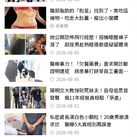
腹部脂肪的「剋星」找到了，常吃這
幾物，吃走大肚囊，瘦出小蠻腰
新素簡
她公開恐怖飛行經歷！搭機睡醒褲子
濕了 鄰座男趁熟睡猥褻還疑留體液
2026-08-05
醫療暴力！「欠醫藥費」要求開診斷
證明遭拒 病患暴打耕莘員工畫面曝
光
2026-08-06
陽明交大教授砍死妹夫！岳母追思首
發聲 揭11年經營真相駁「爭產」
2026-08-02
私密處長滿白色小顆粒！20歲男崩潰
求診 醫曝5大真相別再誤會
2026-08-05