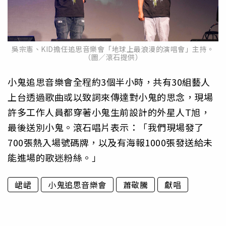
吳宗憲、KID擔任追思音樂會「地球上最浪漫的演唱會」主持。
（圖／滾石提供）
小鬼追思音樂會全程約3個半小時，共有30組藝人
上台透過歌曲或以致詞來傳達對小鬼的思念，現場
許多工作人員都穿著小鬼生前設計的外星人T旭，
最後送別小鬼。滾石唱片表示：「我們現場發了
700張熱入場號碼牌，以及有海報1000張發送給未
能進場的歌迷粉絲。」
峮峮
小鬼追思音樂會
蕭敬騰
獻唱