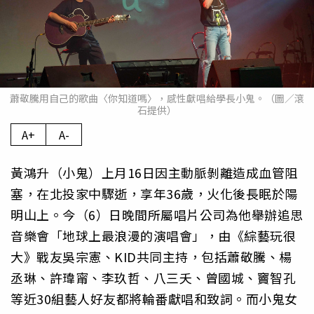
蕭敬騰用自己的歌曲〈你知道嗎〉，感性獻唱給學長小鬼。（圖／滾
石提供）
A+
A-
黃鴻升（小鬼）上月16日因主動脈剝離造成血管阻
塞，在北投家中驟逝，享年36歲，火化後長眠於陽
明山上。今（6）日晚間所屬唱片公司為他舉辦追思
音樂會「地球上最浪漫的演唱會」，由《綜藝玩很
大》戰友吳宗憲、KID共同主持，包括蕭敬騰、楊
丞琳、許瑋甯、李玖哲、八三夭、曾國城、竇智孔
等近30組藝人好友都將輪番獻唱和致詞。而小鬼女