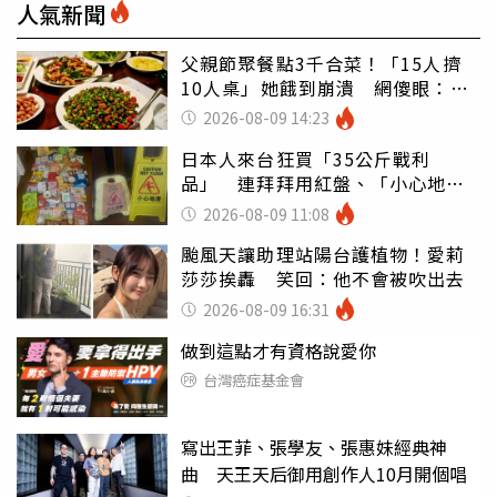
人氣新聞
父親節聚餐點3千合菜！「15人擠
10人桌」她餓到崩潰 網傻眼：讓
店家看笑話
2026-08-09 14:23
日本人來台狂買「35公斤戰利
品」 連拜拜用紅盤、「小心地
滑」告示牌也帶回家
2026-08-09 11:08
颱風天讓助理站陽台護植物！愛莉
莎莎挨轟 笑回：他不會被吹出去
2026-08-09 16:31
做到這點才有資格說愛你
台灣癌症基金會
寫出王菲、張學友、張惠妹經典神
曲 天王天后御用創作人10月開個唱