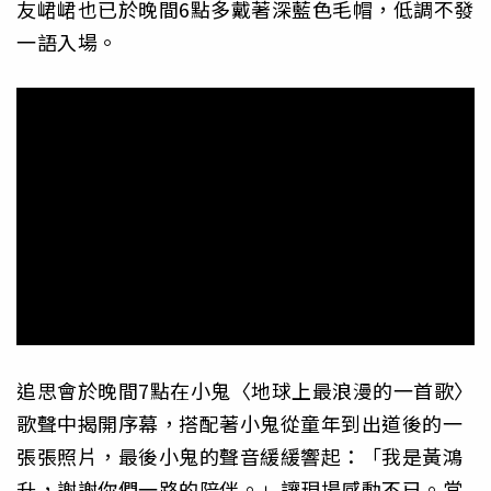
友峮峮也已於晚間6點多戴著深藍色毛帽，低調不發
一語入場。
追思會於晚間7點在小鬼〈地球上最浪漫的一首歌〉
歌聲中揭開序幕，搭配著小鬼從童年到出道後的一
張張照片，最後小鬼的聲音緩緩響起：「我是黃鴻
升，謝謝你們一路的陪伴。」讓現場感動不已。當