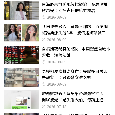
白海豚未放颱風假掀議論 吳思瑤批
蔣萬安：別把責任推給氣象署
2026-08-09
「陪我去散心」竟是不歸路！百萬網
紅雅典娜失蹤3年 驚傳遭綁架滅口
2026-08-09
台指期夜盤突破45k 本周聚焦台積電
營收＋鴻海法說
2026-08-09
男模租屋處離奇身亡！失聯多日房東
急報警 IG最後發文藏玄機
2026-08-09
旅遊變認親！陸男幫台灣遊客拍照
閒聊驚覺「是失聯大伯」奇蹟重逢
2026-07-18