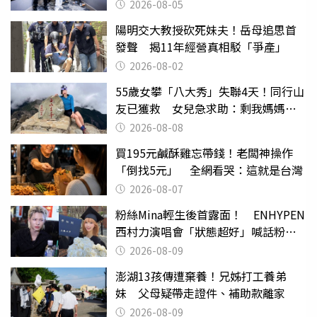
2026-08-05
陽明交大教授砍死妹夫！岳母追思首
發聲 揭11年經營真相駁「爭產」
2026-08-02
55歲女攀「八大秀」失聯4天！同行山
友已獲救 女兒急求助：剩我媽媽還
沒找到
2026-08-08
買195元鹹酥雞忘帶錢！老闆神操作
「倒找5元」 全網看哭：這就是台灣
2026-08-07
粉絲Mina輕生後首露面！ ENHYPEN
西村力演唱會「狀態超好」喊話粉
絲：我們心意相通
2026-08-09
澎湖13孩傳遭棄養！兄姊打工養弟
妹 父母疑帶走證件、補助款離家
2026-08-09