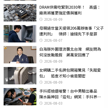
DRAM供需吃緊到2030年！ 高盛：
廠商將獲更強定價與獲利
2026-08-09
母親過世當天提領206萬辦後事「父子
遭判刑」 律師：搶錢先下手是罪
2026-08-07
白海豚外圍環流襲北台灣 網友問為
何沒放颱風假 蔣萬安回應了
2026-08-09
女網購二手名牌包開箱驚見「失蹤愛
包」 追查才知小偷是閨密
2026-08-09
手抖拒檢還嗆警！台中男驗出毒品
陳水扁神回「這句」網笑：手抖界權
威
2026-08-03