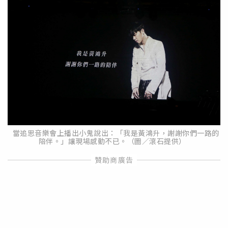
當追思音樂會上播出小鬼說出：「我是黃鴻升，謝謝你們一路的
陪伴。」讓現場感動不已。（圖／滾石提供）