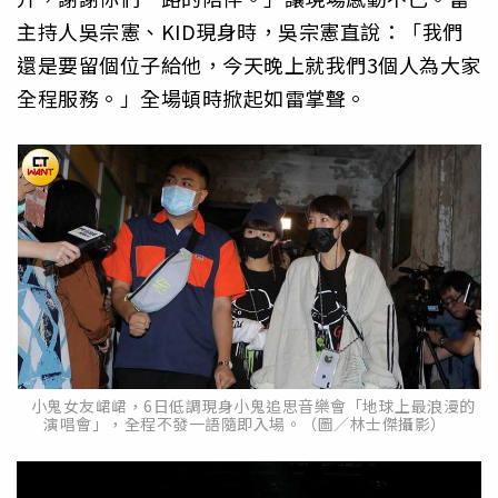
主持人吳宗憲、KID現身時，吳宗憲直說：「我們
還是要留個位子給他，今天晚上就我們3個人為大家
全程服務。」全場頓時掀起如雷掌聲。
小鬼女友峮峮，6日低調現身小鬼追思音樂會「地球上最浪漫的
演唱會」，全程不發一語隨即入場。（圖／林士傑攝影）