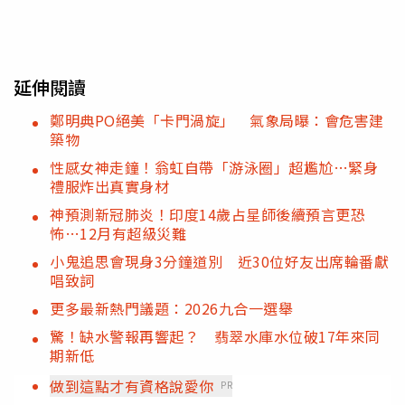
延伸閱讀
鄭明典PO絕美「卡門渦旋」 氣象局曝：會危害建
築物
性感女神走鐘！翁虹自帶「游泳圈」超尷尬…緊身
禮服炸出真實身材
神預測新冠肺炎！印度14歲占星師後續預言更恐
怖…12月有超級災難
小鬼追思會現身3分鐘道別 近30位好友出席輪番獻
唱致詞
更多最新熱門議題：2026九合一選舉
驚！缺水警報再響起？ 翡翠水庫水位破17年來同
期新低
做到這點才有資格說愛你
PR