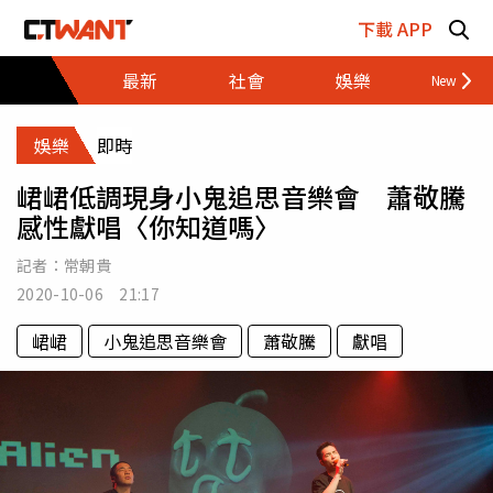
跳至主要內容區塊
下載 APP
最新
社會
娛樂
財經
娛樂
即時
峮峮低調現身小鬼追思音樂會 蕭敬騰
感性獻唱〈你知道嗎〉
記者：
常朝貴
2020-10-06 21:17
峮峮
小鬼追思音樂會
蕭敬騰
獻唱