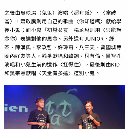
之後由吳映潔（鬼鬼）演唱〈超有感〉、〈拿破
崙〉，蕭敬騰則用自己的歌曲〈你知道嗎〉獻給學
長小鬼；而小鬼「初戀女友」楊丞琳則用〈只能想
念你〉表達對他的思念。另外還有JUNIOR、綠
茶、陳漢典、李玖哲、許瑋甯、八三夭、曾國城等
圈內好友等人，輪番獻唱和致詞。柯有倫、竇智孔
演唱和小鬼生前的遺作〈扛得住〉，最後則由KID
和吳宗憲獻唱〈天堂有多遠〉道別小鬼。