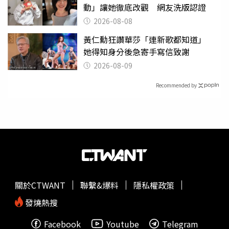
動」讓她徹底改觀 網友洗版認證
2026-08-08
黃仁勳狂讚華莎「連新歌都知道」
她得知身分後急寄手寫信致謝
2026-08-09
Recommended by
關於CTWANT
聯繫&爆料
隱私權政策
發燒熱搜
Facebook
Youtube
Telegram