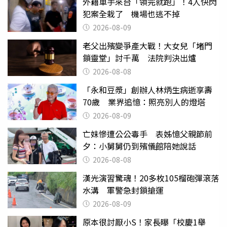
外籍車手來台「領完就跑」！4人快閃
犯案全栽了 機場也逃不掉
2026-08-09
老父出殯變爭產大戰！大女兒「堵門
鎖靈堂」討千萬 法院判決出爐
2026-08-08
「永和豆漿」創辦人林炳生病逝享壽
70歲 業界追憶：照亮別人的燈塔
2026-08-09
亡妹慘遭公公毒手 表姊憶父親節前
夕：小舅舅仍到殯儀館陪她說話
2026-08-08
漢光演習驚魂！20多枚105榴砲彈滾落
水溝 軍警急封鎖搶運
2026-08-09
原本很討厭小S！家長曝「校慶1舉