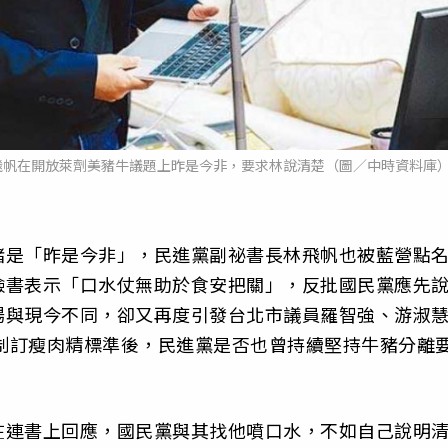
飛帆在開放萊劑美豬牛議題上昨是今非，要求林說清楚（圖／中時資料庫
豬是「昨是今非」，
民進黨副祕書長林飛帆也被藍營點
臉書表示「口水仗無助於食安把關」，
反批國民黨應先
場與現今不同，
卻又再度引發台北市議員羅智強、游淑
X制訂瘦肉精標準後，
民進黨是否也曾持續堅持牛豬分離
在連書上回應，
國民黨與其找他噴口水，不如自己說明