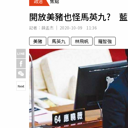
政治
焦點
人物
汽車
開放美豬也怪馬英九? 
專欄
房產新勢力
記者：
薛孟杰
2020-10-09 11:36
美豬
馬英九
林飛帆
羅智強
Next