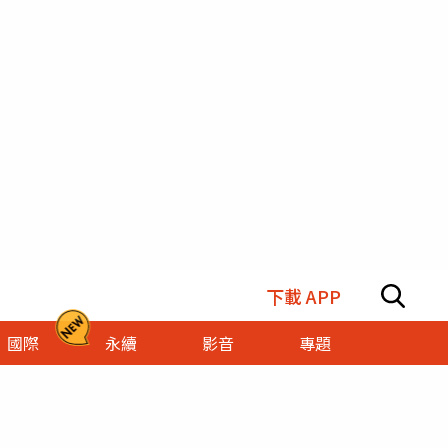
下載 APP
國際
永續
影音
專題