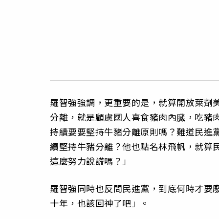
羅智強強調，更重要的是，就算開放萊劑
分離，
就是顧慮國人喜食豬肉內臓，吃豬肉
持續要要堅持牛豬分離原則嗎？
難道民進黨
續堅持牛豬分離？他也點名林飛帆，
就算
這麼努力說謊嗎？」
羅智強同時也反問民進黨，到底何時才要廢
十年，也該回神了吧」。