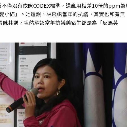
不僅沒有依照CODEX標準，
還亂用相差10倍的ppm為
老虎變小貓」。她還說，
林飛帆當年的抗議，其實也和有無
長陳其邁，坦然承認當年抗議美豬牛都是為「
反馬英