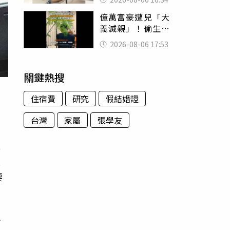
暴力男」離譜紀錄
億萬富豪遭兒「大
曝光
義滅親」！偷生子
怕曝光 竟盜鄰居
2026-08-06 17:53
身份辦假證落戶
關鍵熱搜
）
住宿費
研究
假結婚證
台灣
家屬
張學友
名
說
慧
要
清