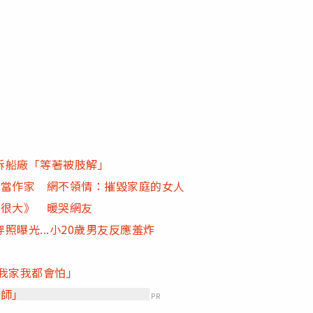
拆船廠「等著被肢解」
行當作家 網不領情：摧毀家庭的女人
玩很大》 暖哭網友
曝光...小20歲男友反應羞炸
我家我都會怕」
理師」
PR