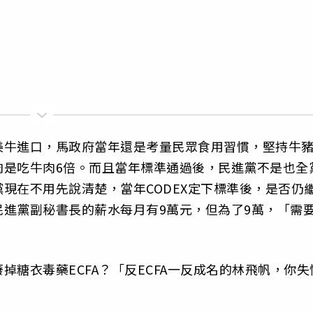
美牛進口，
馬政府當年還是考量民眾食用習慣，堅持牛
是吃牛肉6倍。
而且當年標準通過後，
民進黨不是也全
現在不用先說清楚，當年CODEX定下標準後，
是否仍
民進黨副秘書長的薪水每月有9萬元，但為了9萬，「
需
掉糖衣毒藥ECFA？「
反ECFA一反成名的林飛帆，你失