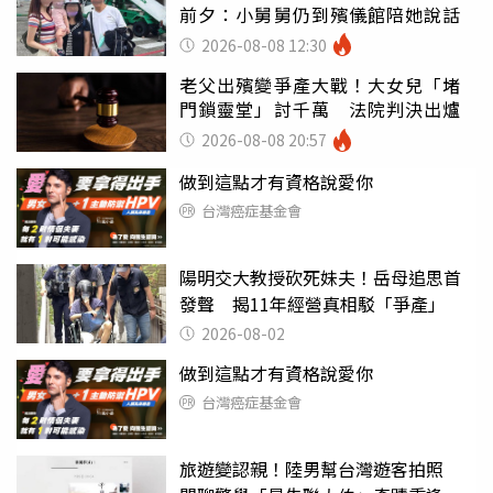
前夕：小舅舅仍到殯儀館陪她說話
2026-08-08 12:30
老父出殯變爭產大戰！大女兒「堵
門鎖靈堂」討千萬 法院判決出爐
2026-08-08 20:57
做到這點才有資格說愛你
台灣癌症基金會
陽明交大教授砍死妹夫！岳母追思首
發聲 揭11年經營真相駁「爭產」
2026-08-02
做到這點才有資格說愛你
台灣癌症基金會
旅遊變認親！陸男幫台灣遊客拍照