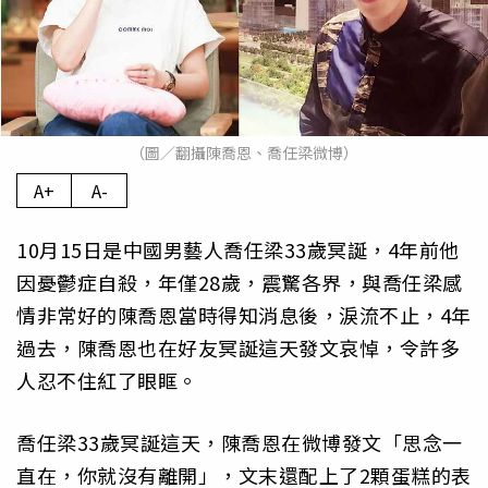
（圖／翻攝陳喬恩、喬任梁微博）
A+
A-
10月15日是中國男藝人喬任梁33歲冥誕，4年前他
因憂鬱症自殺，年僅28歲，震驚各界，與喬任梁感
情非常好的陳喬恩當時得知消息後，淚流不止，4年
過去，陳喬恩也在好友冥誕這天發文哀悼，令許多
人忍不住紅了眼眶。
喬任梁33歲冥誕這天，陳喬恩在微博發文「思念一
直在，你就沒有離開」，文末還配上了2顆蛋糕的表