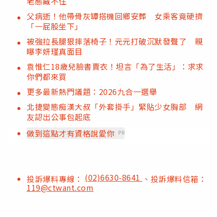
老態藏不住
父病逝！他帶骨灰罈搭機回鄉安葬 女乘客竟硬擠
「一屁股坐下」
被強拉長腿狠摔落椅子！元元打破沉默發聲了 親
曝李妍瑾真面目
袁惟仁18歲兒臉書賣衣！坦言「為了生活」：求求
你們都來買
更多最新熱門議題：2026九合一選舉
北捷變態痴漢大叔「外套掛手」緊貼少女胸部 網
友認出公事包起底
做到這點才有資格說愛你
PR
(02)6630-8641
投訴爆料專線：
、投訴爆料信箱：
119@ctwant.com