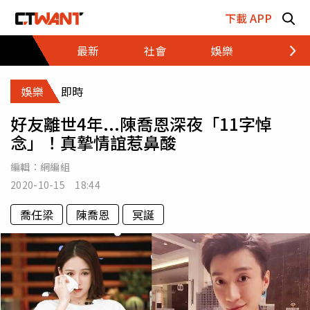
跳至主要內容區塊
下載 APP
最新
社會
娛樂
財經
娛樂
即時
好友離世4年...陳喬恩深夜「11字悼
念」！真摯情誼惹鼻酸
編輯：
網編組
2020-10-15 18:44
喬任梁
陳喬恩
冥誕