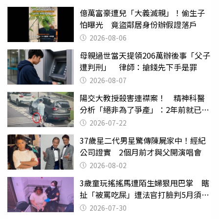
億萬富豪遭兒「大義滅親」！偷生子
怕曝光 竟盜鄰居身份辦假證落戶
2026-08-06
母親過世當天提領206萬辦後事「父子
遭判刑」 律師：搶錢先下手是罪
2026-08-07
陽交大教授殺害連襟案！ 精神科醫
分析「絕非為了爭產」：2年前就已言
行詭異
2026-07-22
37歲星二代男星驚傳陳屍家中！經紀
公司證實 2個月前才與父開演唱會
2026-08-02
3歲童玩搖搖馬遭陌生婦狠甩巴掌 瞎
扯「被罵吃屎」遭法官打臉判5月須入
監
2026-07-30