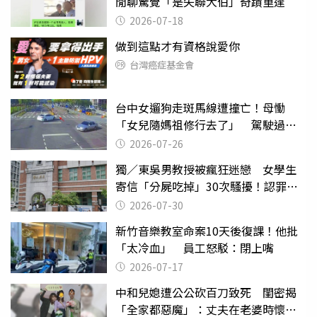
閒聊驚覺「是失聯大伯」奇蹟重逢
2026-07-18
做到這點才有資格說愛你
台灣癌症基金會
台中女遛狗走斑馬線遭撞亡！母慟
「女兒隨媽祖修行去了」 駕駛過失
致死判9月
2026-07-26
獨／東吳男教授被瘋狂迷戀 女學生
寄信「分屍吃掉」30次騷擾！認罪免
關
2026-07-30
新竹音樂教室命案10天後復課！他批
「太冷血」 員工怒駁：閉上嘴
2026-07-17
中和兒媳遭公公砍百刀致死 閨密揭
「全家都惡魔」：丈夫在老婆時懷孕