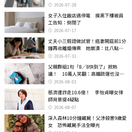
摔東西
2026-07-28
女子入住飯店遇停電 摸黑下樓被員
工告知：倒閉了
2026-07-17
丈夫小三假證做試管！癌妻開庭前1分
鐘再收離婚傳票 她崩潰：比八點檔
還扯
2026-07-31
父親群組1句「8／8快到了」掀熱
議！ 10萬人笑翻：高鐵疏運也沒列
父親節
2026-08-02
慈濟遭詐走10.6億！ 李怡貞曝女律
師背景提4疑點
2026-08-07
深入森林10分鐘藏屍！父涉殺害9歲愛
女 恐怖藏屍手法全曝光