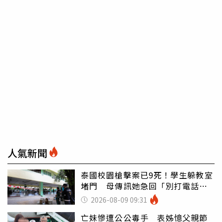
人氣新聞
泰國校園槍擊案已9死！學生躲教室
堵門 母傳訊她急回「別打電話怕
鈴響」
2026-08-09 09:31
亡妹慘遭公公毒手 表姊憶父親節