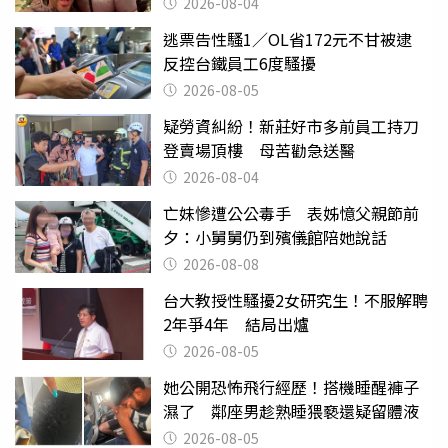
2026-08-04
逃票告性騷1／OL省172元不甘被逮
反控台鐵員工6度騷擾
2026-08-05
疑勞資糾紛！新莊好市多前員工持刀
登賣場頂樓 母苦勸急送醫
2026-08-04
亡妹慘遭公公毒手 表姊憶父親節前
夕：小舅舅仍到殯儀館陪她說話
2026-08-08
台大教授性騷擾2女研究生！不服解聘
2年爭4年 結局出爐
2026-08-05
她公開恐怖飛行經歷！搭機睡醒褲子
濕了 鄰座男趁熟睡猥褻還疑留體液
2026-08-05