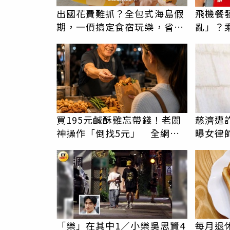
出國花費難抓？全包式海島假
飛機餐
期，一價搞定食宿玩樂，省錢
亂」？
更省心！
臉 醫
買195元鹹酥雞忘帶錢！老闆
慈濟遭詐
神操作「倒找5元」 全網看
曝女律
哭：這就是台灣
「樂」在其中1／小樂吳思賢4
每月退