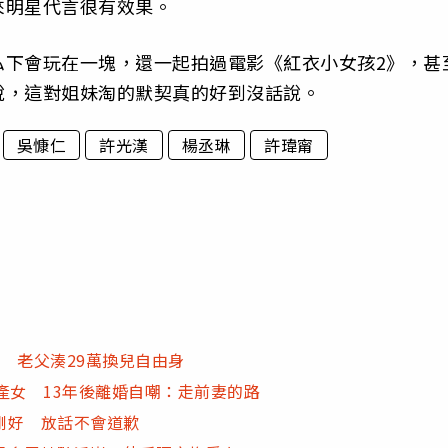
來明星代言很有效果。
私下會玩在一塊，還一起拍過電影《紅衣小女孩2》，甚
說，這對姐妹淘的默契真的好到沒話說。
吳慷仁
許光漢
楊丞琳
許瑋甯
 老父湊29萬換兒自由身
產女 13年後離婚自嘲：走前妻的路
剛好 放話不會道歉