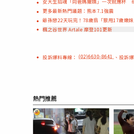
女大生招魂「向爸媽撒嬌」一次就應杯 
更多最新熱門議題：熊本7.1強震
爺孫戀22天玩完！78歲翁「狠甩17歲嫩
楓之谷世界 Artale 摩登101更新
(02)6630-8641
投訴爆料專線：
、投訴
熱門推薦