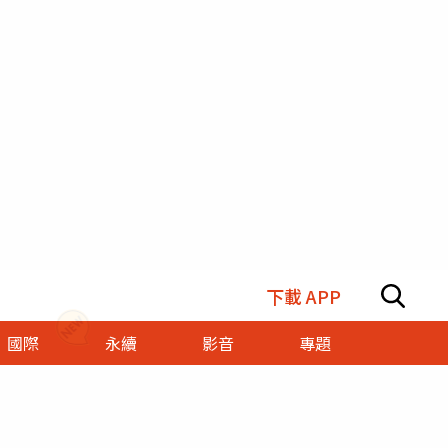
下載 APP
國際
永續
影音
專題