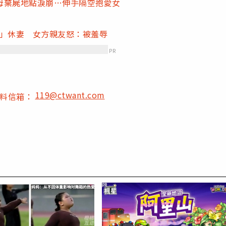
母棄屍地點淚崩…伸手隔空抱愛女
妹」休妻 女方親友怒：被羞辱
PR
119@ctwant.com
爆料信箱：
PR