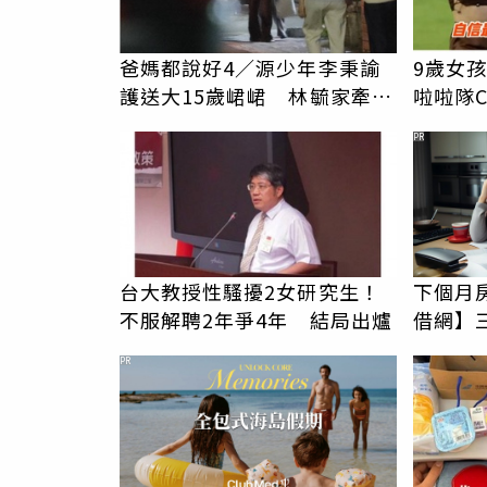
爸媽都說好4／源少年李秉諭
9歲女
護送大15歲峮峮 林毓家牽手
啦啦隊
許莉廷回家
友被圈
PR
台大教授性騷擾2女研究生！
下個月
不服解聘2年爭4年 結局出爐
借網】
PR