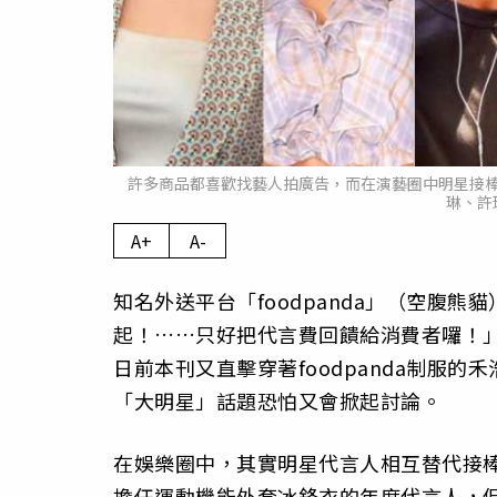
許多商品都喜歡找藝人拍廣告，而在演藝圈中明星接
琳、許
A+
A-
知名外送平台「foodpanda」（空腹
起！……只好把代言費回饋給消費者囉！
日前本刊又直擊穿著foodpanda制服
「大明星」話題恐怕又會掀起討論。
在娛樂圈中，其實明星代言人相互替代接
擔任運動機能外套冰鋒衣的年度代言人，