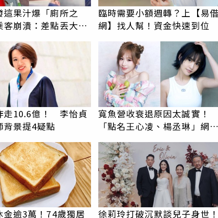
發這果汁爆「廁所之
臨時需要小額週轉？上【易
乘客崩潰：差點丟大
網】找人幫！資金快速到位
揭3類人別亂喝
走10.6億！ 李怡貞
寬魚營收衰退原因太誠實！
師背景提4疑點
「點名王心凌、楊丞琳」網
翻：財報透明度滿分
休金逾3萬！74歲獨居
徐莉玲打破沉默談兒子身世