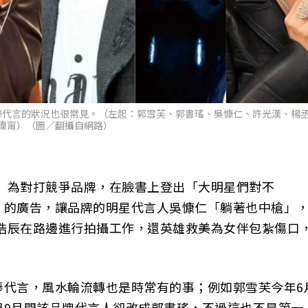
棒代言的狀況也很常見。（左起：郭雪芙、郭書瑤、吳慷仁、許光漢、楊
瑋甯）（圖／翻攝自網路）
熊貓）為對打競爭品牌，在臉書上登出「大明星們對不
」的廣告，讓品牌的明星代言人吳慷仁「躺著也中槍」
的禾浩辰在路邊進行拍攝工作，還英雄救美為女伴包紮傷口
棒代言，風水輪流轉也是時常有的事；例如郭雪芙今年6
但9月間該品牌代言人卻改成郭書瑤，不過這也不是第一