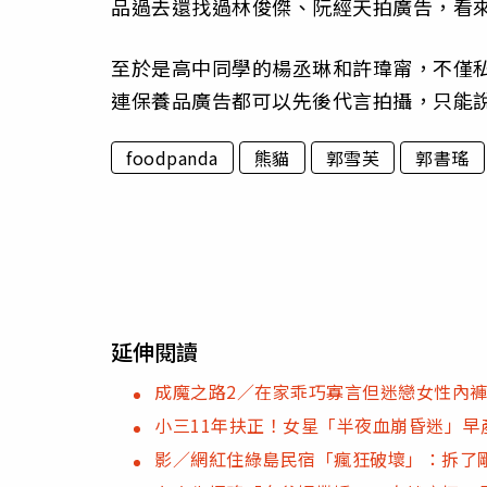
品過去還找過林俊傑、阮經天拍廣告，看
至於是高中同學的楊丞琳和許瑋甯，不僅
連保養品廣告都可以先後代言拍攝，只能
foodpanda
熊貓
郭雪芙
郭書瑤
延伸閱讀
成魔之路2／在家乖巧寡言但迷戀女性內褲
小三11年扶正！女星「半夜血崩昏迷」早
影／網紅住綠島民宿「瘋狂破壞」：拆了