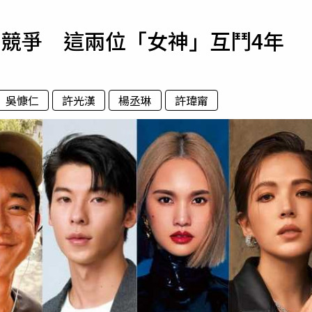
寵物
好競爭 這兩位「女神」互鬥4年
運勢
運動
梅酒
吳慷仁
許光漢
楊丞琳
許瑋甯