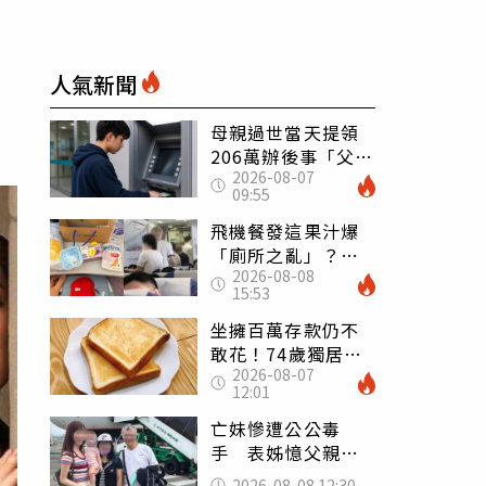
人氣新聞
母親過世當天提領
206萬辦後事「父子
2026-08-07
遭判刑」 律師：
09:55
搶錢先下手是罪
飛機餐發這果汁爆
「廁所之亂」？乘
2026-08-08
客崩潰：差點丟大
15:53
臉 醫揭3類人別亂
喝
坐擁百萬存款仍不
敢花！74歲獨居翁
2026-08-07
「1餐只吃1片吐
12:01
司」 半年後暴瘦
嚇壞女兒
亡妹慘遭公公毒
手 表姊憶父親節
前夕：小舅舅仍到
2026-08-08 12:30