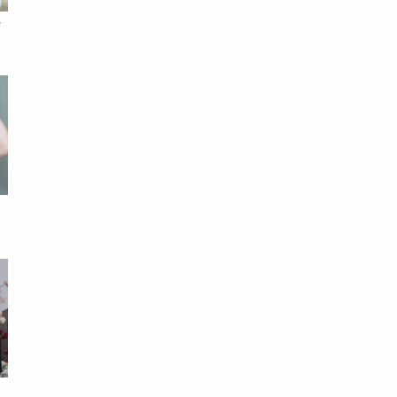
借
笑
！