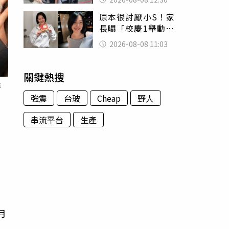
殯儀館陪她說話
原本很討厭小S！家
長曝「校慶1舉動」
讓她徹底改觀 網
2026-08-08 11:03
友洗版認證
關鍵熱搜
丞
強震
台玻
Cheap
野人
串流平台
生產
，
，
月