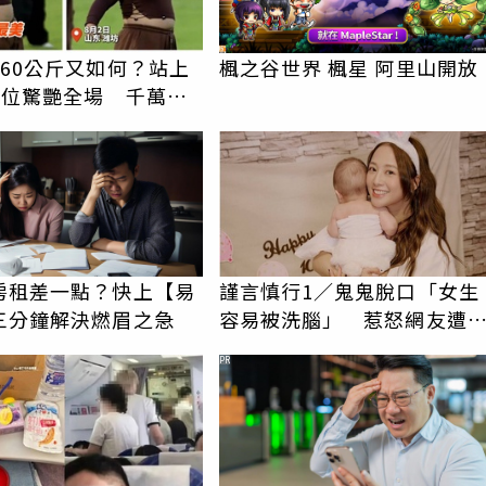
孩60公斤又如何？站上
楓之谷世界 楓星 阿里山開放
C位驚艷全場 千萬網
粉
房租差一點？快上【易
謹言慎行1／鬼鬼脫口「女生
三分鐘解決燃眉之急
容易被洗腦」 惹怒網友遭
轟：把粉絲當提款機
PR