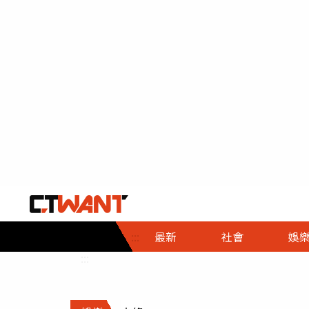
社會首頁
娛樂首頁
財經首頁
政
:::
最新
社會
娛
時事
即時
熱線
:::
直擊
大條
人物
調查
專題
３Ｃ