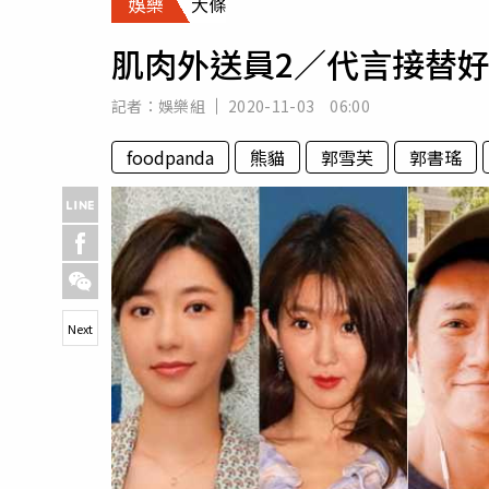
娛樂
大條
人物
汽車
肌肉外送員2／代言接替
專欄
房產新勢力
記者：
娛樂組
2020-11-03 06:00
foodpanda
熊貓
郭雪芙
郭書瑤
Next