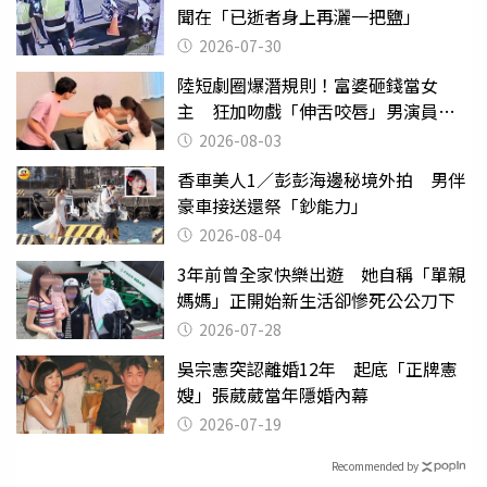
聞在「已逝者身上再灑一把鹽」
2026-07-30
陸短劇圈爆潛規則！富婆砸錢當女
主 狂加吻戲「伸舌咬唇」男演員崩
潰
2026-08-03
香車美人1／彭彭海邊秘境外拍 男伴
豪車接送還祭「鈔能力」
2026-08-04
3年前曾全家快樂出遊 她自稱「單親
媽媽」正開始新生活卻慘死公公刀下
2026-07-28
吳宗憲突認離婚12年 起底「正牌憲
嫂」張葳葳當年隱婚內幕
2026-07-19
Recommended by