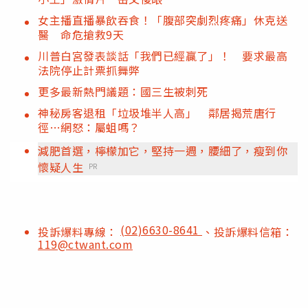
女主播直播暴飲吞食！「腹部突劇烈疼痛」休克送
醫 命危搶救9天
川普白宮發表談話「我們已經贏了」！ 要求最高
法院停止計票抓舞弊
更多最新熱門議題：國三生被刺死
神秘房客退租「垃圾堆半人高」 鄰居揭荒唐行
徑…網怒：屬蛆嗎？
減肥首選，檸檬加它，堅持一週，腰細了，瘦到你
懷疑人生
PR
(02)6630-8641
投訴爆料專線：
、投訴爆料信箱：
119@ctwant.com