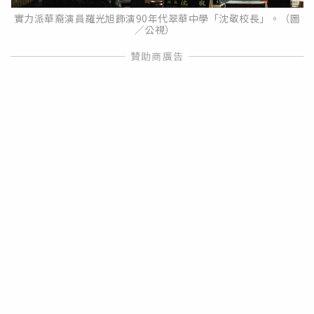
實力派華裔演員羅光旭飾演90年代翠華中學「沈敬校長」。（圖
／公視）