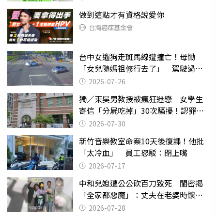
做到這點才有資格說愛你
台灣癌症基金會
台中女遛狗走斑馬線遭撞亡！母慟
「女兒隨媽祖修行去了」 駕駛過失
致死判9月
2026-07-26
獨／東吳男教授被瘋狂迷戀 女學生
寄信「分屍吃掉」30次騷擾！認罪免
關
2026-07-30
新竹音樂教室命案10天後復課！他批
「太冷血」 員工怒駁：閉上嘴
2026-07-17
中和兒媳遭公公砍百刀致死 閨密揭
「全家都惡魔」：丈夫在老婆時懷孕
摔東西
2026-07-28