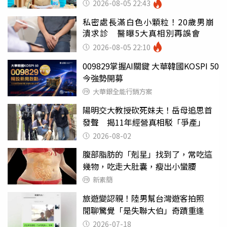
錯嗎
2026-08-05 22:43
私密處長滿白色小顆粒！20歲男崩
潰求診 醫曝5大真相別再誤會
2026-08-05 22:10
009829掌握AI關鍵 大華韓國KOSPI 50
今強勢開募
大華銀全能行銷方案
陽明交大教授砍死妹夫！岳母追思首
發聲 揭11年經營真相駁「爭產」
2026-08-02
腹部脂肪的「剋星」找到了，常吃這
幾物，吃走大肚囊，瘦出小蠻腰
新素簡
旅遊變認親！陸男幫台灣遊客拍照
閒聊驚覺「是失聯大伯」奇蹟重逢
2026-07-18