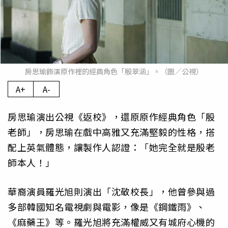
房思瑜飾演原作裡的經典角色「殷翠涵」。（圖／公視）
A+
A-
房思瑜演出公視《返校》，還原原作經典角色「殷
老師」，房思瑜在戲中高雅又充滿堅毅的性格，搭
配上英氣體態，讓製作人認證：「她完全就是殷老
師本人！」
華裔演員羅光旭則演出「沈敬校長」，他曾參與過
多部韓國知名電視劇與電影，像是《鋼鐵雨》、
《麻藥王》等。羅光旭將充滿權威又有城府心機的