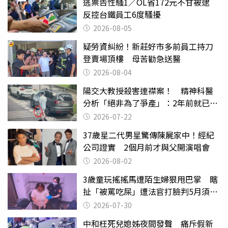
逃票告性騷1／OL省172元不甘被逮
反控台鐵員工6度騷擾
2026-08-05
疑勞資糾紛！新莊好市多前員工持刀
登賣場頂樓 母苦勸急送醫
2026-08-04
陽交大教授殺害連襟案！ 精神科醫
分析「絕非為了爭產」：2年前就已言
行詭異
2026-07-22
37歲星二代男星驚傳陳屍家中！經紀
公司證實 2個月前才與父開演唱會
2026-08-02
3歲童玩搖搖馬遭陌生婦狠甩巴掌 瞎
扯「被罵吃屎」遭法官打臉判5月須入
監
2026-07-30
中和枉死兒媳姊夜間發聲 痛斥假新