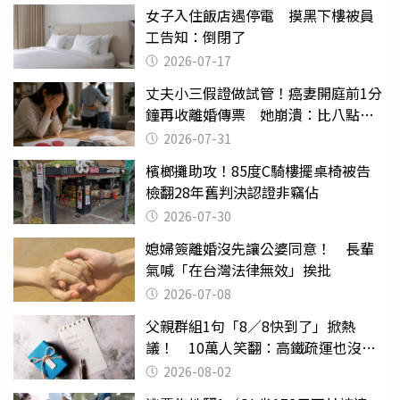
女子入住飯店遇停電 摸黑下樓被員
工告知：倒閉了
2026-07-17
丈夫小三假證做試管！癌妻開庭前1分
鐘再收離婚傳票 她崩潰：比八點檔
還扯
2026-07-31
檳榔攤助攻！85度C騎樓擺桌椅被告
檢翻28年舊判決認證非竊佔
2026-07-30
媳婦簽離婚沒先讓公婆同意！ 長輩
氣喊「在台灣法律無效」挨批
2026-07-08
父親群組1句「8／8快到了」掀熱
議！ 10萬人笑翻：高鐵疏運也沒列
父親節
2026-08-02