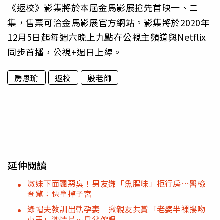
《返校》影集將於本屆金馬影展搶先首映一、二
集，售票可洽金馬影展官方網站。影集將於2020年
12月5日起每週六晚上九點在公視主頻道與Netflix
同步首播，公視+週日上線。
房思瑜
返校
殷老師
延伸閱讀
嫩妹下面飄惡臭！男友嫌「魚腥味」拒行房…醫檢
查驚：快拿掉子宮
綠帽夫教訓出軌孕妻 揪親友共賞「老婆半裸摟吻
小王」激情片…岳父傻眼