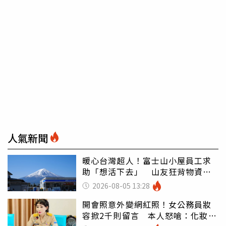
人氣新聞
暖心台灣超人！富士山小屋員工求
助「想活下去」 山友狂背物資上
山：台灣真的是寶島
2026-08-05 13:28
開會照意外變網紅照！女公務員妝
容掀2千則留言 本人怒嗆：化妝有