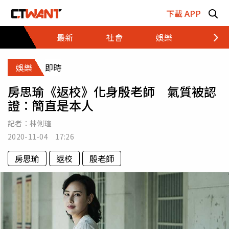
跳至主要內容區塊
下載 APP
最新
社會
娛樂
財經
娛樂
即時
房思瑜《返校》化身殷老師 氣質被認
證：簡直是本人
記者：
林俐瑄
2020-11-04 17:26
房思瑜
返校
殷老師