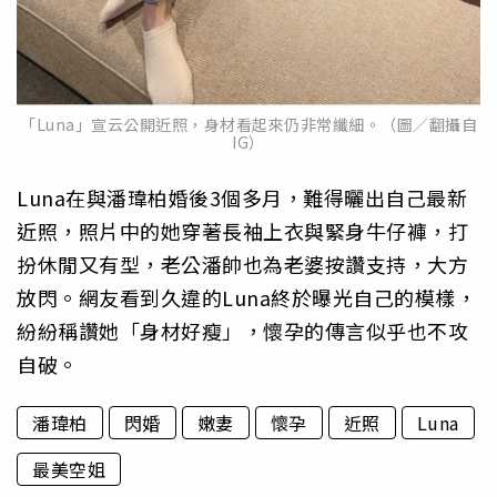
「Luna」宣云公開近照，身材看起來仍非常纖細。（圖／翻攝自
IG）
Luna在與潘瑋柏婚後3個多月，難得曬出自己最新
近照，照片中的她穿著長袖上衣與緊身牛仔褲，打
扮休閒又有型，老公潘帥也為老婆按讚支持，大方
放閃。網友看到久違的Luna終於曝光自己的模樣，
紛紛稱讚她「身材好瘦」，懷孕的傳言似乎也不攻
自破。
潘瑋柏
閃婚
嫩妻
懷孕
近照
Luna
最美空姐