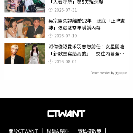
「入看守所」第5天現況曝
2026-07-31
吳宗憲突認離婚12年 起底「正牌憲
嫂」張葳葳當年隱婚內幕
2026-07-19
派偉俊認愛禾羽惹怒前任！女星開嗆
「新歌是寫給我的」 交往內幕全說
了
2026-08-01
Recommended by
關於CTWANT
聯繫&爆料
隱私權政策