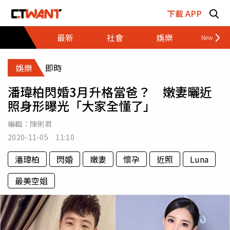
跳至主要內容區塊
下載 APP
最新
社會
娛樂
財經
娛樂
即時
潘瑋柏閃婚3月升格當爸？ 嫩妻曬近
照身形曝光「大家全懂了」
編輯：
陳俐君
2020-11-05 11:10
潘瑋柏
閃婚
嫩妻
懷孕
近照
Luna
最美空姐