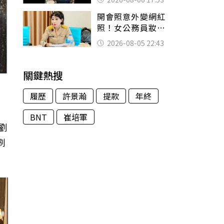
身份辦假證落戶
開會照意外變網紅
照！女公務員妝容
掀2千則留言 本人
2026-08-05 22:43
怒嗆：化妝有錯嗎
關鍵熱搜
履歷
許景瀚
提款
年終
BNT
崔培軍
劉
刷