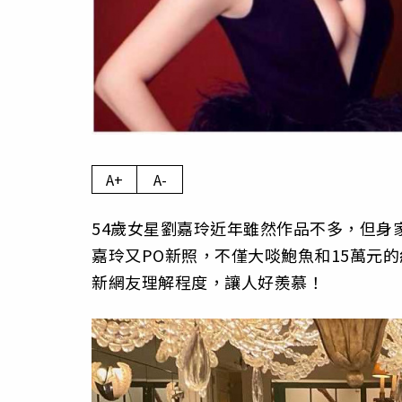
A+
A-
54歲女星劉嘉玲近年雖然作品不多，但身
嘉玲又PO新照，不僅大啖鮑魚和15萬元
新網友理解程度，讓人好羨慕！