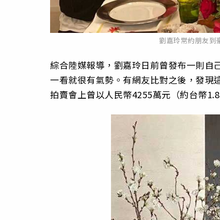
劉嘉玲常約朋友到豪宅開
綜合陸媒報導，劉嘉玲日前曾發布一則自
一看就很有氣勢。有網友比對之後，發現
拍賣會上曾以人民幣4255萬元（約台幣1.