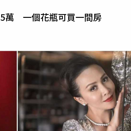
寵物
15萬 一個花瓶可買一間房
運勢
運動
梅酒