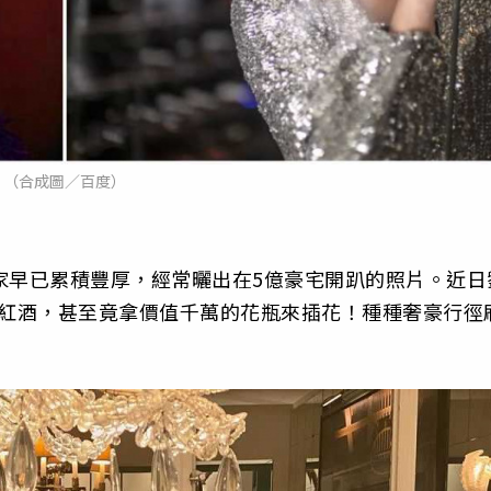
（合成圖／百度）
家早已累積豐厚，經常曬出在5億豪宅開趴的照片。近日
的紅酒，甚至竟拿價值千萬的花瓶來插花！種種奢豪行徑