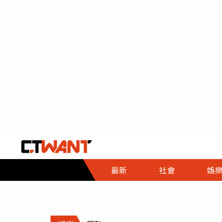
社會首頁
娛樂首頁
財經首頁
政
:::
最新
社會
娛
時事
即時
熱線
:::
直擊
大條
人物
調查
專題
３Ｃ