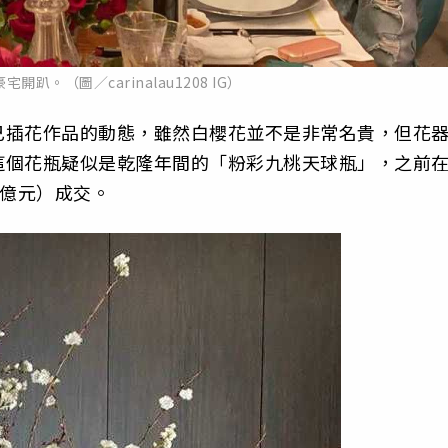
趴。（圖／carinalau1208 IG）
己插花作品的動態，雖然白櫻花並不是非常名貴，但花
這個花瓶疑似是乾隆年間的「粉彩九桃天球瓶」，之前
8億元）成交。