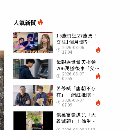
人氣新聞
15歲倒追27歲男！
交往1個月懷孕 36
2026-08-06
歲當阿嬤故事曝光
17:04
母親過世當天提領
206萬辦後事「父子
2026-08-07
遭判刑」 律師：
09:55
搶錢先下手是罪
苦苓喊「唐朝不存
在」 網紅批瞎編
2026-08-07
歷史：李白、杜甫
07:09
用鮮卑文寫詩？
億萬富豪遭兒「大
義滅親」！偷生子
怕曝光 竟盜鄰居
2026-08-06 17:53