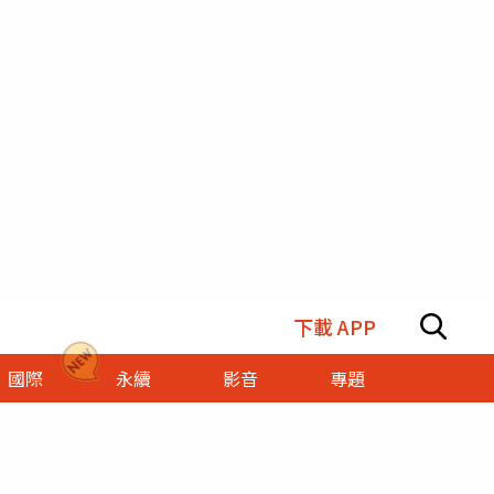
下載 APP
國際
永續
影音
專題