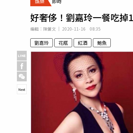
娛樂
即時
人物
汽車
好奢侈！劉嘉玲一餐吃掉
專欄
房產新勢力
編輯：
陳儷文
2020-11-16 08:35
劉嘉玲
花瓶
紅酒
鮑魚
Next