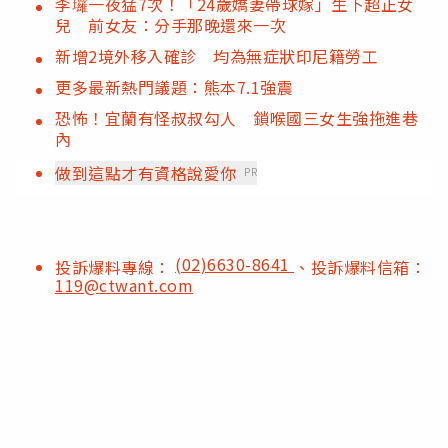
李㼈一夜猛7次！「24歲嬌妻帶球嫁」生下超正女
兒 前女友：分手那晚還來一次
新增2境外移入確診 均為無症狀印尼籍勞工
更多最新熱門議題：熊本7.1強震
恐怖！宜蘭有怪叔叔勾人 鎖喉國三女生強拖進巷
內
做到這點才有資格說愛你
PR
(02)6630-8641
投訴爆料專線：
、投訴爆料信箱：
119@ctwant.com