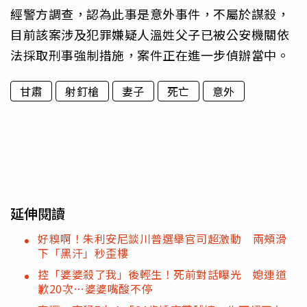
經警方調查，認為此事是意外事件，不屬於謀殺，
目前該案涉及犯罪嫌疑人溫姓父子已被公安機關依
法採取刑事強制措施，案件正在進一步偵辦當中。
甘肅
射釘槍
妻子
死亡
意外
延伸閱讀
好糗啊！朱利安尼談川普選舉官司超激動 兩頰滑
下「黑汗」秒歪樓
控「婆婆殺了我」後輕生！死前對話曝光 媳連道
歉20次…婆婆嘴酸不停