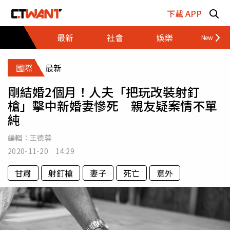
跳至主要內容區塊
下載 APP
最新
社會
娛樂
財經
國際
最新
剛結婚2個月！人夫「把玩改裝射釘
槍」擊中新婚妻慘死 親友疑案情不單
純
編輯：
王德蓉
2020-11-20 14:29
甘肅
射釘槍
妻子
死亡
意外