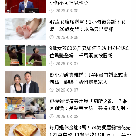
小仍不可掉以輕心
2026-08-08
47歲女腹痛送醫！1小時後竟誕下女
嬰 26歲女兒：以為只是變胖
2026-08-08
9歲女孩60公斤又如何？站上啦啦隊C
位驚艷全場 千萬網友被圈粉
2026-08-07
彭小刀證實離婚！14年豪門婚正式畫
句點 親曝：我們還是家人
2026-08-07
飛機餐發這果汁爆「廁所之亂」？乘
客崩潰：差點丟大臉 醫揭3類人別亂
喝
2026-08-08
每月退休金逾3萬！74歲獨居翁怕花完
121萬存款「1餐只吃1片吐司」 半年