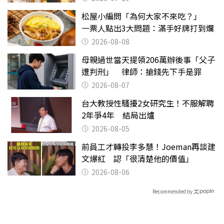
松屋小編問「為何大家不來吃？」
一票人點出3大問題：滿手好牌打到爛
2026-08-08
母親過世當天提領206萬辦後事「父子
遭判刑」 律師：搶錢先下手是罪
2026-08-07
台大教授性騷擾2女研究生！不服解聘
2年爭4年 結局出爐
2026-08-05
前員工才轉投李多慧！Joeman再談建
文爆紅 認「很清楚他的價值」
2026-08-06
Recommended by