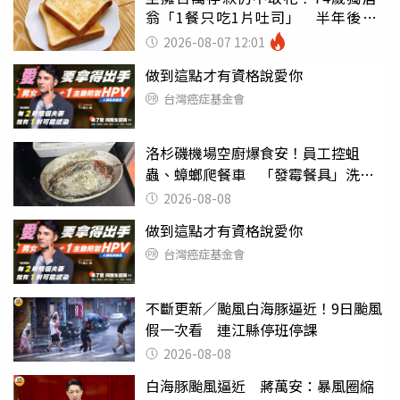
翁「1餐只吃1片吐司」 半年後暴
瘦嚇壞女兒
2026-08-07 12:01
做到這點才有資格說愛你
台灣癌症基金會
洛杉磯機場空廚爆食安！員工控蛆
蟲、蟑螂爬餐車 「發霉餐具」洗完
再用
2026-08-08
做到這點才有資格說愛你
台灣癌症基金會
不斷更新／颱風白海豚逼近！9日颱風
假一次看 連江縣停班停課
2026-08-08
白海豚颱風逼近 蔣萬安：暴風圈縮