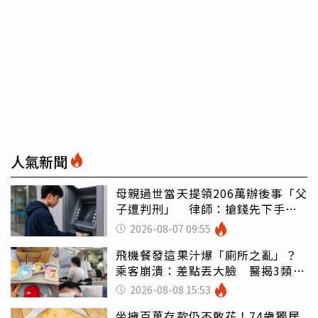
人氣新聞
母親過世當天提領206萬辦後事「父
子遭判刑」 律師：搶錢先下手是
罪
2026-08-07 09:55
飛機餐發這果汁爆「廁所之亂」？
乘客崩潰：差點丟大臉 醫揭3類人
別亂喝
2026-08-08 15:53
坐擁百萬存款仍不敢花！74歲獨居