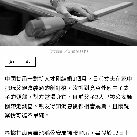
（示意圖／unsplash）
A+
A-
中國甘肅一對新人才剛結婚2個月，日前丈夫在家中
把玩父親改裝過的射釘槍，沒想到竟意外射中了妻
子的頭部，對方當場身亡，目前父子2人已被公安機
關帶走調查。親友得知消息後都相當震驚，且懷疑
案情可能不單純。
根據甘肅省華池縣公安局通報顯示，事發於12日上