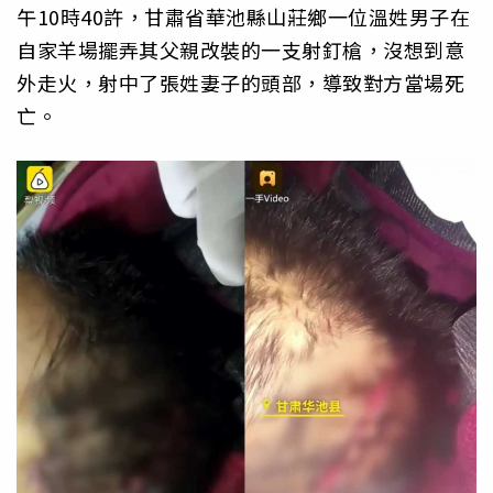
午10時40許，甘肅省華池縣山莊鄉一位溫姓男子在
自家羊場擺弄其父親改裝的一支射釘槍，沒想到意
外走火，射中了張姓妻子的頭部，導致對方當場死
亡。