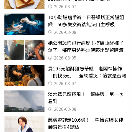
後暴瘦嚇壞女兒
2026-08-07
10小時腦瘤手術！日醫誤切正常腦組
織 50多歲女術後無法自主呼吸
2026-08-08
她公開恐怖飛行經歷！搭機睡醒褲子
濕了 鄰座男趁熟睡猥褻還疑留體液
2026-08-05
買195元鹹酥雞忘帶錢！老闆神操作
「倒找5元」 全網看哭：這就是台灣
2026-08-07
淡水驚見龍捲風！ 網嚇壞：第一次
看到
2026-08-08
慈濟遭詐走10.6億！ 李怡貞曝女律
師背景提4疑點