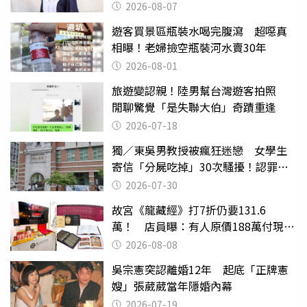
2026-08-07
遊客買景區瓶裝水喝完腹瀉 超噁真
相曝！老婦撿空瓶裝河水賣30年
2026-08-01
旅遊變認親！陸男幫台灣遊客拍照
閒聊驚覺「是失聯大伯」奇蹟重逢
2026-07-18
獨／東吳男教授被瘋狂迷戀 女學生
寄信「分屍吃掉」30次騷擾！認罪免
關
2026-07-30
故宮《龍藏經》打7折仍要131.6
萬！ 店員曝：有人原價188萬付現購
買
2026-08-08
吳宗憲突認離婚12年 起底「正牌憲
嫂」張葳葳當年隱婚內幕
2026-07-19