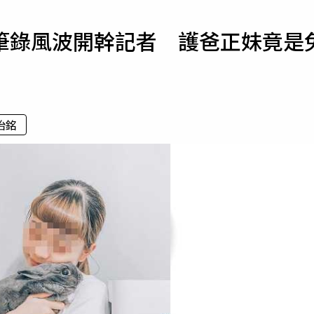
寵物
筆錄風波開幹記者 護爸正妹竟是
運勢
運動
梅酒
怡銘