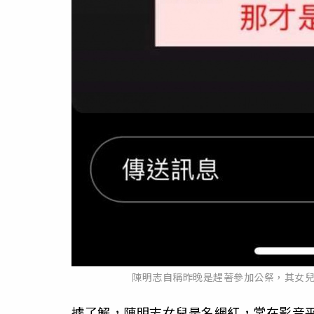
陳明志自稱昨晚是趕著參加公祭，其女
據了解，陳明志女兒是名網紅，常在影音