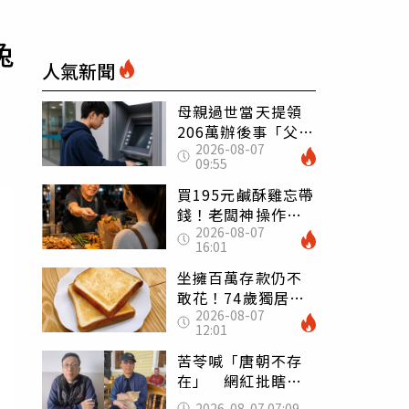
兔
人氣新聞
母親過世當天提領
206萬辦後事「父子
2026-08-07
遭判刑」 律師：
09:55
搶錢先下手是罪
買195元鹹酥雞忘帶
錢！老闆神操作
2026-08-07
「倒找5元」 全網
16:01
看哭：這就是台灣
坐擁百萬存款仍不
敢花！74歲獨居翁
2026-08-07
「1餐只吃1片吐
12:01
司」 半年後暴瘦
嚇壞女兒
苦苓喊「唐朝不存
在」 網紅批瞎編
歷史：李白、杜甫
2026-08-07 07:09