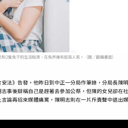
己和2隻兔子的生活點滴，在兔界擁有超高人氣。（圖／翻攝畫面）
食安法》告發，他昨日到中正一分局作筆錄，分局長陳
明志事後辯稱自己是趕著去參加公祭，但陳的女兒卻在
此言論再招來媒體痛罵，陳明志則在一片斥責聲中退出