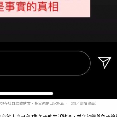
兒卻在社群軟體貼文，指父親是回家吃飯。（圖／翻攝畫面）
平台放上自己和2隻兔子的生活點滴，並介紹飼養兔子的