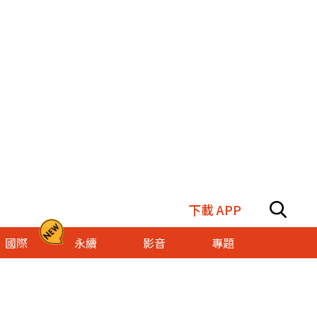
下載 APP
國際
永續
影音
專題