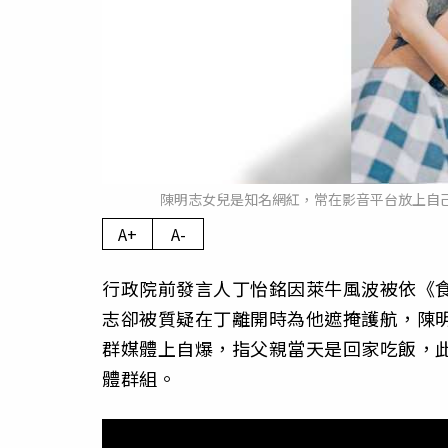
陳明志女兒是知名網紅，常在影音平台放上自
A+
A-
行政院前發言人丁怡銘因萊牛風波被依《
志卻被質疑在丁離開時為他遮掩護航，陳
群媒體上自爆，指父親當天是回家吃飯，
體群組。