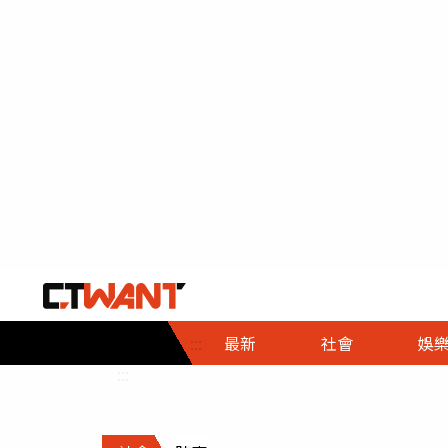
社會首頁
娛樂首頁
財經首頁
政
:::
最新
社會
娛
時事
即時
熱線
:::
直擊
大條
人物
調查
專題
３Ｃ