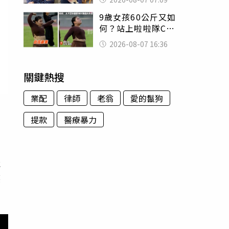
用鮮卑文寫詩？
9歲女孩60公斤又如
何？站上啦啦隊C位
驚艷全場 千萬網
2026-08-07 16:36
友被圈粉
關鍵熱搜
業配
律師
老翁
愛的鬣狗
提款
醫療暴力
明
社
媒