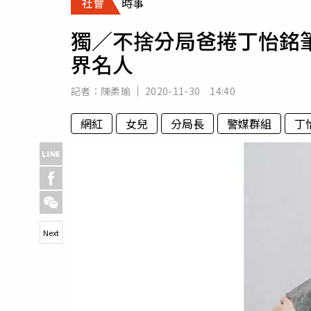
社會
時事
人物
汽車
獨／不捨分局爸捲丁怡銘
專欄
界名人
房產新勢力
記者：
陳柔瑜
2020-11-30 14:40
網紅
女兒
分局長
警媒群組
丁
Next