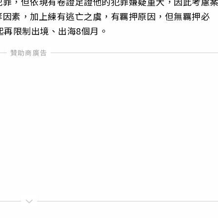
犯罪，但依現有卷證足證他的犯罪嫌疑重大，因此考慮
等因素，加上練有逃亡之虞，有羈押原因，但無羈押必
起再限制出境、出海8個月。