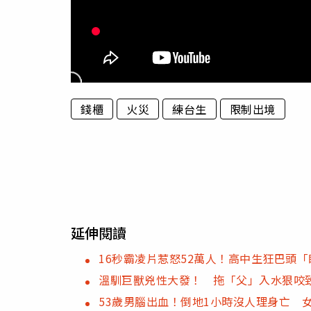
錢櫃
火災
練台生
限制出境
延伸閱讀
16秒霸凌片惹怒52萬人！高中生狂巴頭
溫馴巨獸兇性大發！ 拖「父」入水狠咬
53歲男腦出血！倒地1小時沒人理身亡 