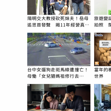
陽明交大教授砍死妹夫！岳母
旅遊變
追思首發聲 揭11年經營真相
拍照 
駁「爭產」
伯」奇
PR
台中女遛狗走斑馬線遭撞亡！
當年的
母慟「女兒隨媽祖修行去
世界
了」 駕駛過失致死判9月
PR