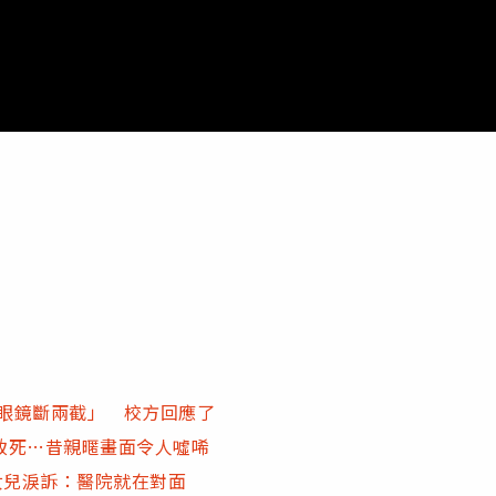
「眼鏡斷兩截」 校方回應了
致死…昔親暱畫面令人噓唏
女兒淚訴：醫院就在對面