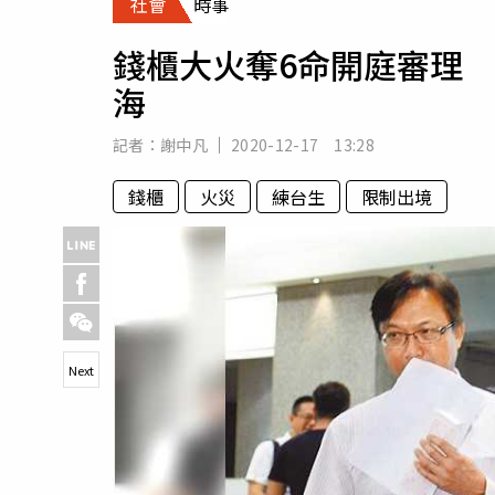
社會
時事
人物
汽車
錢櫃大火奪6命開庭審理
專欄
海
房產新勢力
記者：
謝中凡
2020-12-17 13:28
錢櫃
火災
練台生
限制出境
Next