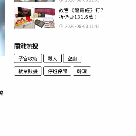
友洗版認證
故宮《龍藏經》打7
折仍要131.6萬！
店員曝：有人原價
2026-08-08 11:42
188萬付現購買
關鍵熱搜
子宮收縮
殺人
空廚
就業數據
停班停課
韓璟
違
喚
今