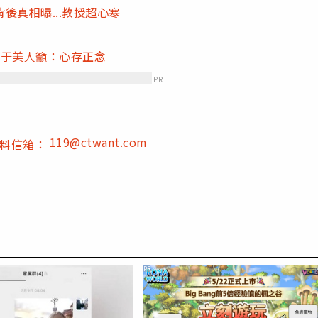
後真相曝...教授超心寒
 于美人籲：心存正念
PR
119@ctwant.com
爆料信箱：
PR