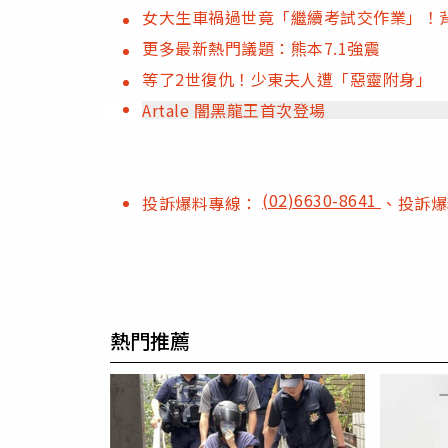
女大生車禍過世竟「繼續考試交作業」！背
更多最新熱門議題：熊本7.1強震
等了2世復仇！少東夫人遭「惡靈附身」
Artale 闇黑龍王首次登場
(02)6630-8641
投訴爆料專線：
、投訴
熱門推薦