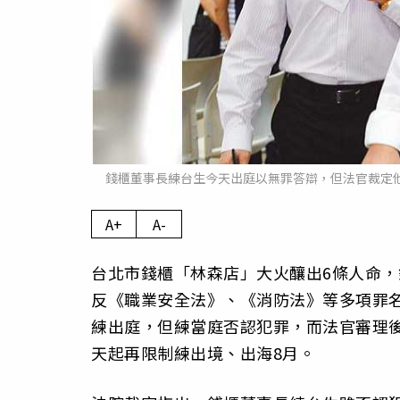
錢櫃董事長練台生今天出庭以無罪答辯，但法官裁定
A+
A-
台北市錢櫃「林森店」大火釀出6條人命
反《職業安全法》、《消防法》等多項罪
練出庭，但練當庭否認犯罪，而法官審理
天起再限制練出境、出海8月。