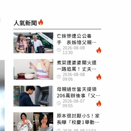
出
人氣新聞
亡妹慘遭公公毒
手 表姊憶父親節
2026-08-08
前夕：小舅舅仍到
12:30
殯儀館陪她說話
煮菜遭婆婆關火還
一路追罵！丈夫勸
2026-08-08
別計較「媽媽老
09:06
了」 人妻超崩
潰：我像台傭
母親過世當天提領
206萬辦後事「父子
2026-08-07
遭判刑」 律師：
09:55
搶錢先下手是罪
原本很討厭小S！家
長曝「校慶1舉動」
讓她徹底改觀 網
2026-08-08 11:03