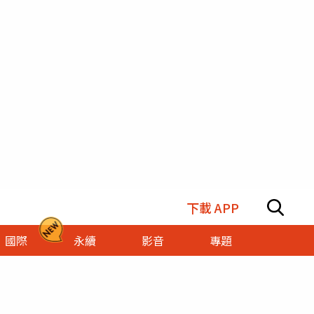
下載 APP
國際
永續
影音
專題