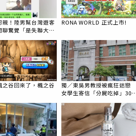
認親！陸男幫台灣遊客
RONA WORLD 正式上市!
閒聊驚覺「是失聯大
蹟重逢
楓之谷回來了，楓之谷
獨／東吳男教授被瘋狂迷
女學生寄信「分屍吃掉」30
騷擾！認罪免關
PR