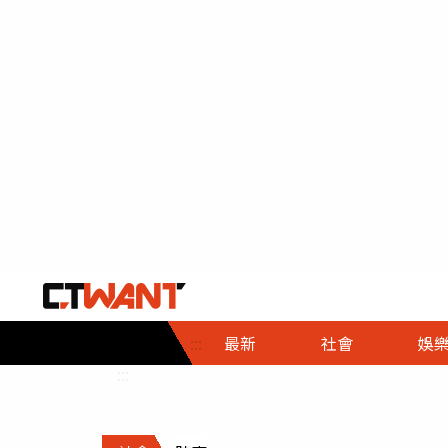
社會首頁
娛樂首頁
財經首頁
政
:::
最新
社會
娛
時事
即時
熱線
:::
直擊
大條
人物
調查
專題
３Ｃ