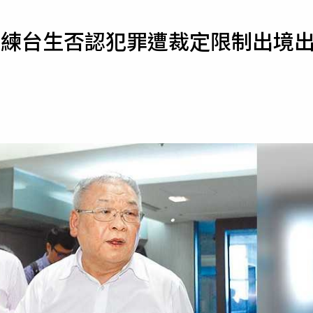
寵物
 練台生否認犯罪遭裁定限制出境
運勢
運動
梅酒