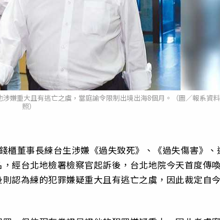
他涉嫌重大且有逃亡之虞，當庭諭令限制出境出海8個月。（圖／報系資料
照）
，錢櫃董事長練台生涉嫌《過失致死》、《過失傷害》、
名，經台北地檢署檢察官起訴後，台北地院今天首度傳
後則認為練的犯罪嫌疑重大且有逃亡之虞，因此裁定自