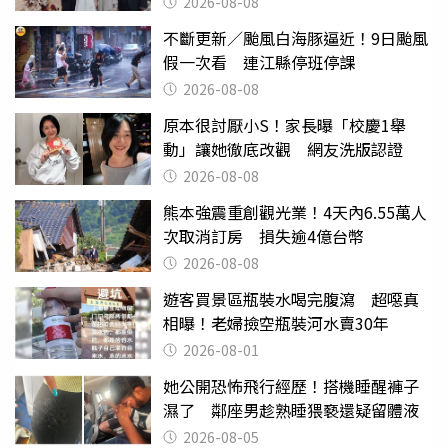
2026-08-08
不斷更新／颱風白海豚逼近！9日颱風
假一次看 連江縣停班停課
2026-08-08
原本很討厭小S！家長曝「校慶1舉
動」讓她徹底改觀 網友洗版認證
2026-08-08
熊本強震重創觀光業！4天內6.55萬人
次取消訂房 損失逾4億台幣
2026-08-08
遊客買景區瓶裝水喝完腹瀉 超噁真
相曝！老婦撿空瓶裝河水賣30年
2026-08-01
她公開恐怖飛行經歷！搭機睡醒褲子
濕了 鄰座男趁熟睡猥褻還疑留體液
2026-08-05