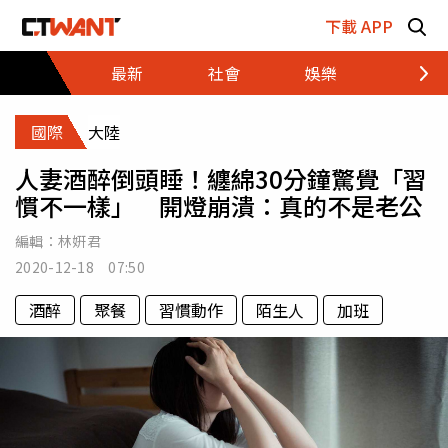
跳至主要內容區塊
下載 APP
最新
社會
娛樂
財經
國際
大陸
人妻酒醉倒頭睡！纏綿30分鐘驚覺「習
慣不一樣」 開燈崩潰：真的不是老公
編輯：
林姸君
2020-12-18 07:50
酒醉
聚餐
習慣動作
陌生人
加班