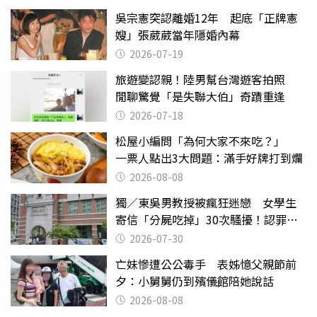
吳宗憲突認離婚12年 起底「正牌憲
嫂」張葳葳當年隱婚內幕
2026-07-19
旅遊變認親！陸男幫台灣遊客拍照
閒聊驚覺「是失聯大伯」奇蹟重逢
2026-07-18
松屋小編問「為何大家不來吃？」
一票人點出3大問題：滿手好牌打到爛
2026-08-08
獨／東吳男教授被瘋狂迷戀 女學生
寄信「分屍吃掉」30次騷擾！認罪免
關
2026-07-30
亡妹慘遭公公毒手 表姊憶父親節前
夕：小舅舅仍到殯儀館陪她說話
2026-08-08