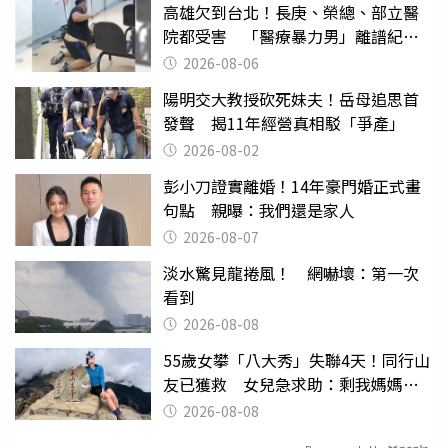
高雄欠到台北！長庚、榮總、部立醫
院都受害 「醫療暴力男」離譜紀錄
曝光
2026-08-06
陽明交大教授砍死妹夫！岳母追思首
發聲 揭11年經營真相駁「爭產」
2026-08-02
彭小刀證實離婚！14年豪門婚正式畫
句點 親曝：我們還是家人
2026-08-07
淡水驚見龍捲風！ 網嚇壞：第一次
看到
2026-08-08
55歲女攀「八大秀」失聯4天！同行山
友已獲救 女兒急求助：剩我媽媽還
沒找到
2026-08-08