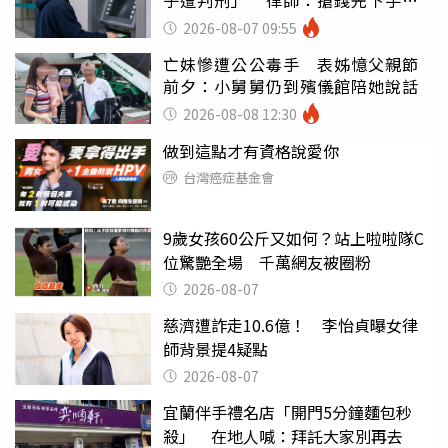
罪
2026-08-07 09:55
亡妹慘遭公公毒手 表姊憶父親節
前夕：小舅舅仍到殯儀館陪她說話
2026-08-08 12:30
做到這點才有資格說愛你
台灣癌症基金會
9歲女孩60公斤又如何？站上啦啦隊C
位驚艷全場 千萬網友被圈粉
2026-08-07
慈濟遭詐走10.6億！ 李怡貞曝女律
師背景提4疑點
2026-08-07
宜蘭伴手禮名店「開門5分鐘麵包秒
殺」 在地人喊：拜託大家別再去