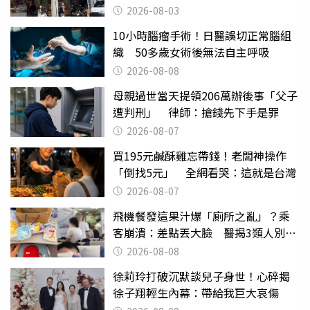
2026-08-03
10小時腦瘤手術！日醫誤切正常腦組
織 50多歲女術後無法自主呼吸
2026-08-08
母親過世當天提領206萬辦後事「父子
遭判刑」 律師：搶錢先下手是罪
2026-08-07
買195元鹹酥雞忘帶錢！老闆神操作
「倒找5元」 全網看哭：這就是台灣
2026-08-07
飛機餐發這果汁爆「廁所之亂」？乘
客崩潰：差點丟大臉 醫揭3類人別亂
喝
2026-08-08
徐莉玲打破沉默談兒子身世！心碎揭
徐子翔輕生內幕：帶給我巨大哀傷