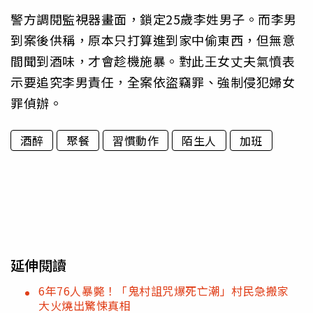
警方調閱監視器畫面，鎖定25歲李姓男子。而李男
到案後供稱，原本只打算進到家中偷東西，但無意
間聞到酒味，才會趁機施暴。對此王女丈夫氣憤表
示要追究李男責任，全案依盜竊罪、強制侵犯婦女
罪偵辦。
酒醉
聚餐
習慣動作
陌生人
加班
延伸閱讀
6年76人暴斃！「鬼村詛咒爆死亡潮」村民急搬家
大火燒出驚悚真相