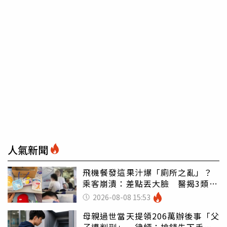
人氣新聞
飛機餐發這果汁爆「廁所之亂」？
乘客崩潰：差點丟大臉 醫揭3類人
別亂喝
2026-08-08 15:53
母親過世當天提領206萬辦後事「父
子遭判刑」 律師：搶錢先下手是