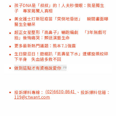
孩子DNA是「叔叔」的！人夫秒傻眼：我是獨生
子 專家揭驚人真相
美女護士打新冠疫苗「突倒地昏迷」 瞬間畫面曝
醫生全嚇呆
超正女星整形「高鼻子」嚇跑編劇 「3年無戲可
拍」後悔痛哭：葬送演藝生命
更多最新熱門議題：熊本7.1強震
生日變忌日！遊艇趴「丟壽星下水」遭螺旋槳絞碎
下半身 失血過多救不回
做到這點才有資格說愛你
PR
(02)6630-8641
投訴爆料專線：
、投訴爆料信箱：
119@ctwant.com