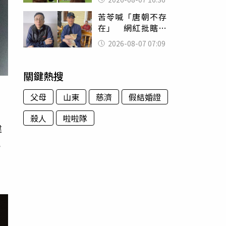
友被圈粉
苦苓喊「唐朝不存
在」 網紅批瞎編
歷史：李白、杜甫
2026-08-07 07:09
用鮮卑文寫詩？
關鍵熱搜
父母
山東
慈濟
假結婚證
殺人
啦啦隊
違
色