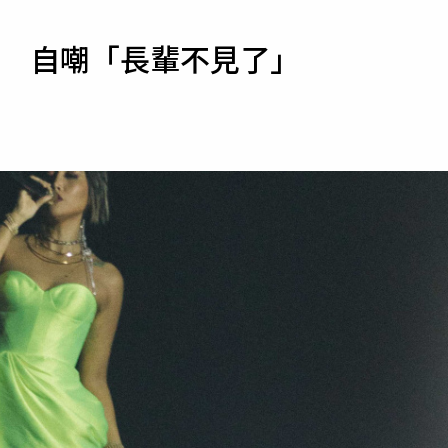
寵物
公斤 自嘲「長輩不見了」
運勢
運動
梅酒