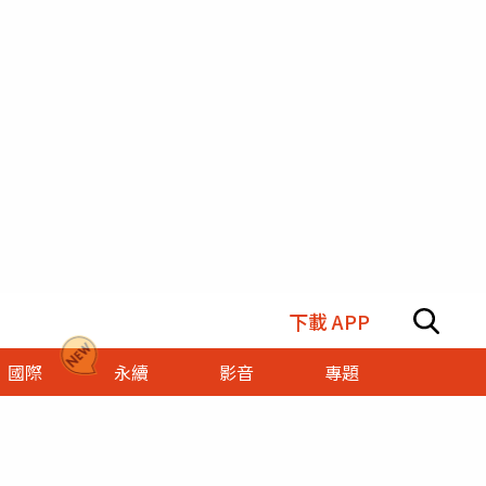
下載 APP
國際
永續
影音
專題