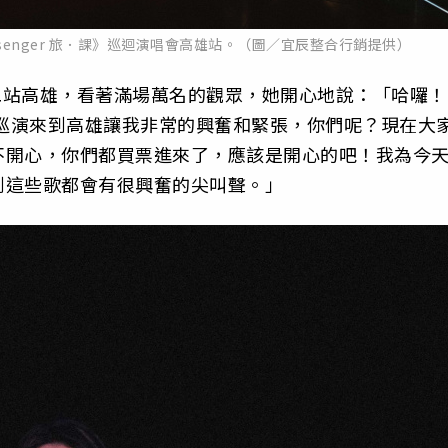
ssenger 旅．課》巡迴演唱會高雄站。（圖／宜辰整合行銷提供）
二站高雄，
看著滿場萬名的觀眾，她開心地說：「哈囉！
，巡演來到高雄讓我非常的興奮和緊張，
你們呢？現在大
不開心，
你們都買票進來了，應該是開心的吧！
我為今
到這些歌都會有很興奮的尖叫聲。」