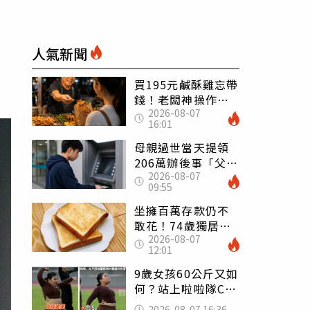
人氣新聞
買195元鹹酥雞忘帶
錢！老闆神操作
2026-08-07
「倒找5元」 全網
16:01
看哭：這就是台灣
母親過世當天提領
206萬辦後事「父子
2026-08-07
遭判刑」 律師：
09:55
搶錢先下手是罪
坐擁百萬存款仍不
敢花！74歲獨居翁
2026-08-07
「1餐只吃1片吐
12:01
司」 半年後暴瘦
嚇壞女兒
9歲女孩60公斤又如
何？站上啦啦隊C位
驚艷全場 千萬網
2026-08-07 16:36