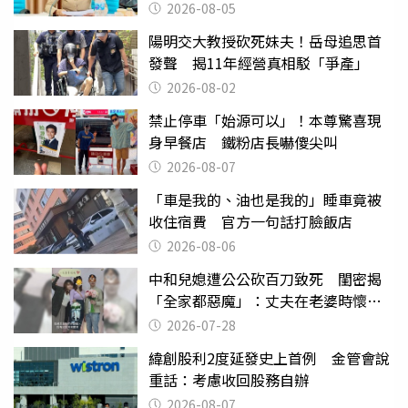
2026-08-05
陽明交大教授砍死妹夫！岳母追思首
發聲 揭11年經營真相駁「爭產」
2026-08-02
禁止停車「始源可以」！本尊驚喜現
身早餐店 鐵粉店長嚇傻尖叫
2026-08-07
「車是我的、油也是我的」睡車竟被
收住宿費 官方一句話打臉飯店
2026-08-06
中和兒媳遭公公砍百刀致死 閨密揭
「全家都惡魔」：丈夫在老婆時懷孕
摔東西
2026-07-28
緯創股利2度延發史上首例 金管會說
重話：考慮收回股務自辦
2026-08-07