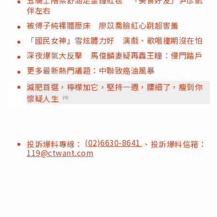
伴左右
被傅子純裸體壓床 廖苡喬臉紅心跳超害羞
「國民女神」雪炫體力好 演戲、歌唱撞期沒在怕
深夜爆氣大反擊 馬俊麟妻疑再轟王瞳：侵門踏戶
更多最新熱門議題：中聯致癌油風暴
減肥首選，檸檬加它，堅持一週，腰細了，瘦到你
懷疑人生
PR
(02)6630-8641
投訴爆料專線：
、投訴爆料信箱：
119@ctwant.com