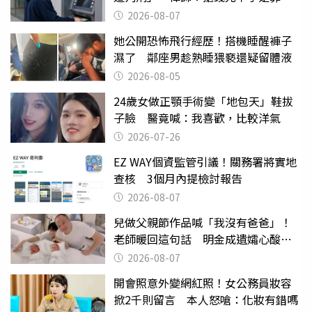
2026-08-07
她公開恐怖飛行經歷！搭機睡醒褲子
濕了 鄰座男趁熟睡猥褻還疑留體液
2026-08-05
24歲女做正顎手術變「地包天」鞋拔
子臉 醫竟喊：我喜歡，比較洋氣
2026-07-26
EZ WAY個資監管引議！關務署將實地
查核 3個月內提檢討報告
2026-08-07
兒做父親節作品喊「我沒有爸爸」！
老師暖回這句話 明金成遺孀心酸惹
淚
2026-08-07
開會照意外變網紅照！女公務員妝容
掀2千則留言 本人怒嗆：化妝有錯嗎