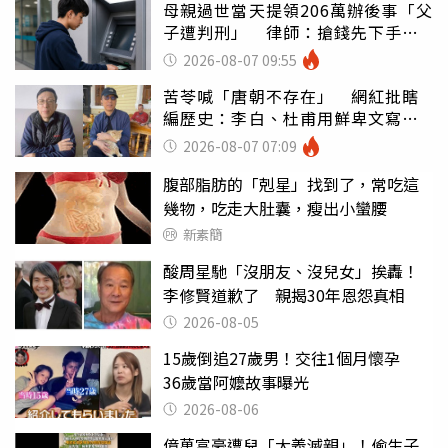
母親過世當天提領206萬辦後事「父
子遭判刑」 律師：搶錢先下手是
罪
2026-08-07 09:55
苦苓喊「唐朝不存在」 網紅批瞎
編歷史：李白、杜甫用鮮卑文寫
詩？
2026-08-07 07:09
腹部脂肪的「剋星」找到了，常吃這
幾物，吃走大肚囊，瘦出小蠻腰
新素簡
酸周星馳「沒朋友、沒兒女」挨轟！
李修賢道歉了 親揭30年恩怨真相
2026-08-05
15歲倒追27歲男！交往1個月懷孕
36歲當阿嬤故事曝光
2026-08-06
億萬富豪遭兒「大義滅親」！偷生子