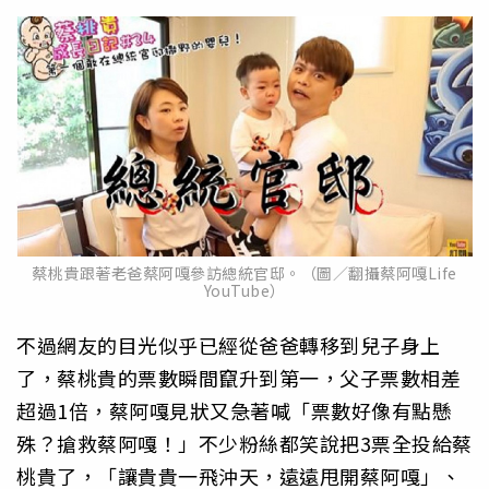
蔡桃貴跟著老爸蔡阿嘎參訪總統官邸。（圖／翻攝蔡阿嘎Life
YouTube）
不過網友的目光似乎已經從爸爸轉移到兒子身上
了，蔡桃貴的票數瞬間竄升到第一，父子票數相差
超過1倍，蔡阿嘎見狀又急著喊「票數好像有點懸
殊？搶救蔡阿嘎！」不少粉絲都笑說把3票全投給蔡
桃貴了，「讓貴貴一飛沖天，遠遠甩開蔡阿嘎」、