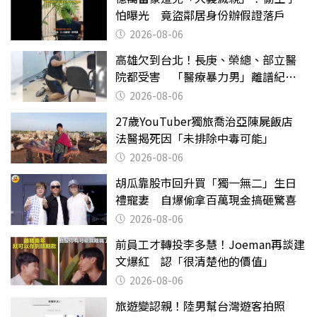
怕曝光 竟盜鄰居身份辦假證落戶
2026-08-06
高雄欠到台北！長庚、榮總、部立醫
院都受害 「醫療暴力男」離譜紀錄
曝光
2026-08-06
27歲YouTuber獨旅喬治亞陳屍飯店
法醫揭死因「未排除中毒可能」
2026-08-06
胡瓜靠股市回升買「獨一無二」生日
禮寵妻 自爆偷拿百萬現金搞砸驚喜
2026-08-06
前員工才轉投李多慧！Joeman再談建
文爆紅 認「很清楚他的價值」
2026-08-06
旅遊變認親！陸男幫台灣遊客拍照