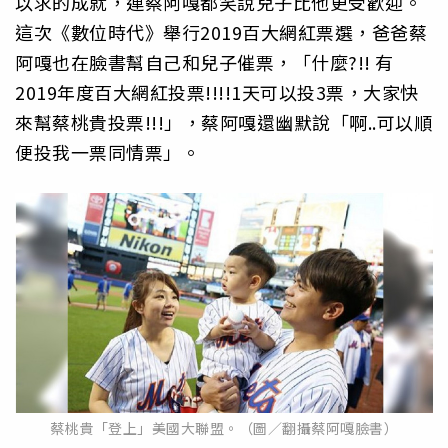
以求的成就，連蔡阿嘎都笑說兒子比他更受歡迎。
這次《數位時代》舉行2019百大網紅票選，爸爸蔡
阿嘎也在臉書幫自己和兒子催票，「什麼?!! 有
2019年度百大網紅投票!!!!1天可以投3票，大家快
來幫蔡桃貴投票!!!」，蔡阿嘎還幽默說「啊..可以順
便投我一票同情票」。
蔡桃貴「登上」美國大聯盟。（圖／翻攝蔡阿嘎臉書）