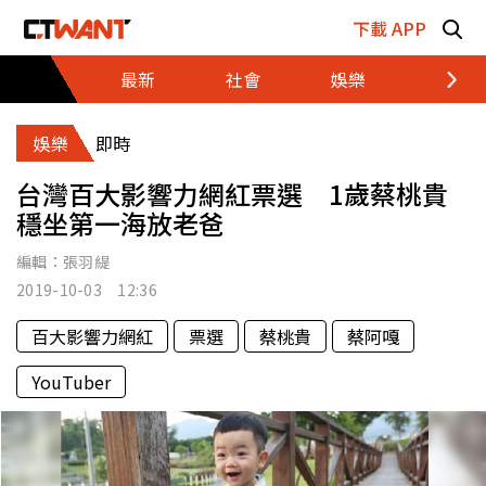
跳至主要內容區塊
下載 APP
最新
社會
娛樂
財經
娛樂
即時
台灣百大影響力網紅票選 1歲蔡桃貴
穩坐第一海放老爸
編輯：
張羽緹
2019-10-03 12:36
百大影響力網紅
票選
蔡桃貴
蔡阿嘎
YouTuber