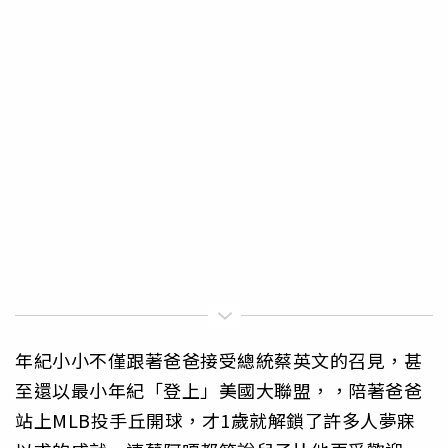
年紀小小不僅跟著爸爸接受總統蔡英文的召見，甚
至還以最小年紀「登上」美國大聯盟，，陪著爸爸
站上MLB投手丘開球，才1歲就解鎖了許多人夢寐