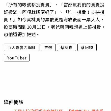
「所有的帳號都投貴貴」、「當然幫我們的貴貴投
好投滿，阿嘎就順便好了」、「唯一桃貴！支持桃
貴！」如今蔡桃貴的票數更是海放後面一票大人，
投票時間到10月13日，老爸蔡阿嘎想追上蔡桃貴，
恐怕還得加把勁。
百大影響力網紅
票選
蔡桃貴
蔡阿嘎
YouTuber
延伸閱讀
五騎士陪梁舒涵走金鐘紅毯 「美食好友」尹彥凱