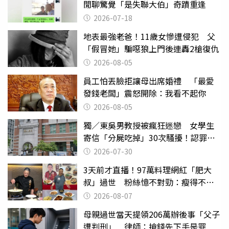
閒聊驚覺「是失聯大伯」奇蹟重逢
2026-07-18
地表最強老爸！11歲女慘遭侵犯 父
「假冒她」騙噁狼上門後連轟2槍復仇
2026-08-05
員工怕丟臉拒讓母出席婚禮 「最愛
發錢老闆」震怒開除：我看不起你
2026-08-05
獨／東吳男教授被瘋狂迷戀 女學生
寄信「分屍吃掉」30次騷擾！認罪免
關
2026-07-30
3天前才直播！97萬料理網紅「肥大
叔」過世 粉絲憶不對勁：瘦得不合
理
2026-08-07
母親過世當天提領206萬辦後事「父子
遭判刑」 律師：搶錢先下手是罪