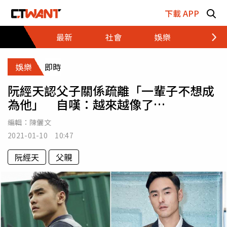
跳至主要內容區塊
下載 APP
最新
社會
娛樂
財經
娛樂
即時
阮經天認父子關係疏離「一輩子不想成
為他」 自嘆：越來越像了…
編輯：
陳儷文
2021-01-10 10:47
阮經天
父親