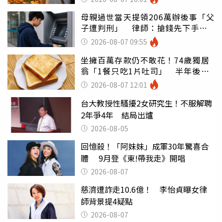
母親過世當天提領206萬辦後事「父
子遭判刑」 律師：搶錢先下手是
罪
2026-08-07 09:55
坐擁百萬存款仍不敢花！74歲獨居
翁「1餐只吃1片吐司」 半年後暴
瘦嚇壞女兒
2026-08-07 12:01
台大教授性騷擾2女研究生！不服解聘
2年爭4年 結局出爐
2026-08-05
回憶殺！「阿妹妹」成軍30年驚喜合
體 9月登《東!帶我走》開唱
2026-08-07
慈濟遭詐走10.6億！ 李怡貞曝女律
師背景提4疑點
2026-08-07