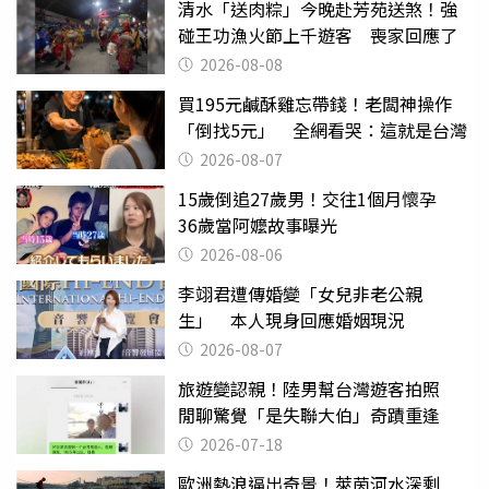
清水「送肉粽」今晚赴芳苑送煞！強
碰王功漁火節上千遊客 喪家回應了
2026-08-08
買195元鹹酥雞忘帶錢！老闆神操作
「倒找5元」 全網看哭：這就是台灣
2026-08-07
15歲倒追27歲男！交往1個月懷孕
36歲當阿嬤故事曝光
2026-08-06
李翊君遭傳婚變「女兒非老公親
生」 本人現身回應婚姻現況
2026-08-07
旅遊變認親！陸男幫台灣遊客拍照
閒聊驚覺「是失聯大伯」奇蹟重逢
2026-07-18
歐洲熱浪逼出奇景！萊茵河水深剩