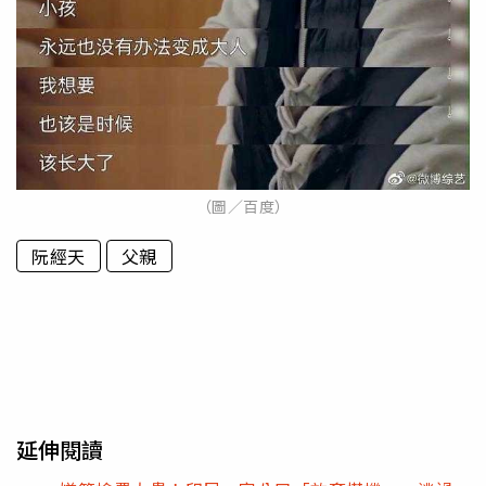
（圖／百度）
阮經天
父親
延伸閱讀