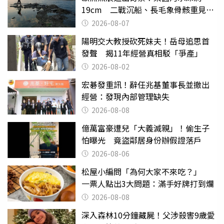
19cm 二戰沉船、長毛象骨骸重見天
日
2026-08-07
陽明交大教授砍死妹夫！岳母追思首
發聲 揭11年經營真相駁「爭產」
2026-08-02
宏碁發重訊！辭任兆基董事長並撤出
經營：發現內部管理缺失
2026-08-08
億萬富豪遭兒「大義滅親」！偷生子
怕曝光 竟盜鄰居身份辦假證落戶
2026-08-06
松屋小編問「為何大家不來吃？」
一票人點出3大問題：滿手好牌打到爛
2026-08-08
深入森林10分鐘藏屍！父涉殺害9歲愛