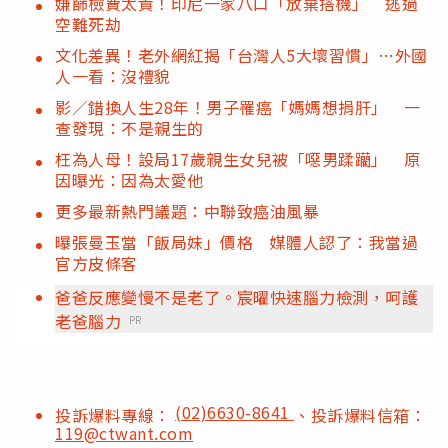
嫌篩檢費太貴！印尼一家八口「放棄搭機」 逃過
空難死劫
文化差異！老外網紅揭「台灣人5大壞習慣」…外國
人一看：沒禮貌
影／錯換人生28年！男子罹癌「媽媽想捐肝」 一
查發現：不是親生的
枉為人母！設局17歲親生女兒被「噁男蹂躪」 原
因曝光：因為太愛他
更多最新熱門議題：中聯致癌油風暴
曝張曼玉當「飯局妹」價格 媒體人認了：我當過
官方皮條客
爸爸反應變慢不是老了。宸曜快速腦力檢測，呵護
老爸腦力
PR
(02)6630-8641
投訴爆料專線：
、投訴爆料信箱：
119@ctwant.com