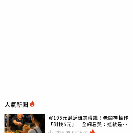
人氣新聞
買195元鹹酥雞忘帶錢！老闆神操作
「倒找5元」 全網看哭：這就是台
灣
2026-08-07 16:01