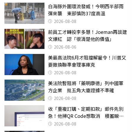
白海豚外圍環流發威！今明西半部雨
彈來襲 東部慎防37度高溫
2026-08-08
前員工才轉投李多慧！Joeman再談建
文爆紅 認「很清楚他的價值」
2026-08-06
美最高法院6月才阻擋解雇令！川普又
要撤換聯準會理事庫克
2026-08-08
美法院暫阻將「藥明康德」列中國軍
方企業 批五角大廈證據不準確
2026-08-08
收「重複訂購、定期扣款」郵件先別
急！他掃QR Code想取消 積蓄瞬間
蒸發
2026-08-08