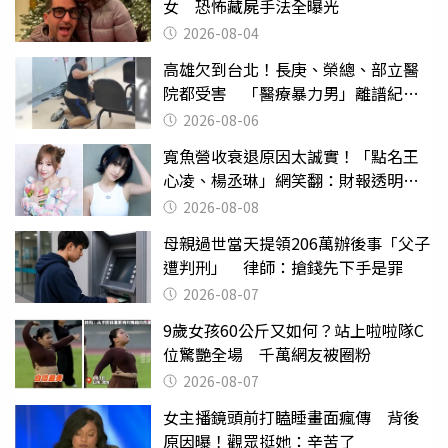
女 恐怖藏屍手法全曝光
2026-08-04
高雄欠到台北！長庚、榮總、部立醫
院都受害 「醫療暴力男」離譜紀錄
曝光
2026-08-06
寬魚營收衰退原因太誠實！「點名王
心凌、楊丞琳」網笑翻：財報透明度
滿分
2026-08-08
母親過世當天提領206萬辦後事「父子
遭判刑」 律師：搶錢先下手是罪
2026-08-07
9歲女孩60公斤又如何？站上啦啦隊C
位驚艷全場 千萬網友被圈粉
2026-08-07
女主播鏡頭前打瞌睡畫面瘋傳 背後
原因曝！觀眾挺她：辛苦了