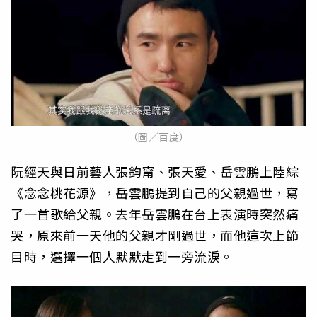
（圖／百度）
阮經天與日前藝人張鈞甯、張天愛、岳雲鵬上陸綜
《念念桃花源》，岳雲鵬提到自己的父親過世，寫
了一首歌給父親。去年岳雲鵬在台上表演時突然痛
哭，原來前一天他的父親才剛過世，而他這次上節
目時，選擇一個人默默走到一旁流淚。