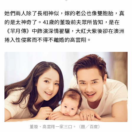
她們兩人除了長相神似，嫁的老公也像雙胞胎，真
的是太神奇了。41歲的董璇前夫眾所皆知，是在
《羋月傳》中飾演深情翟驪，大紅大紫後卻在澳洲
捲入性侵案而不得不離婚的高雲翔。
董璇、高雲翔一家三口。（圖／百度）