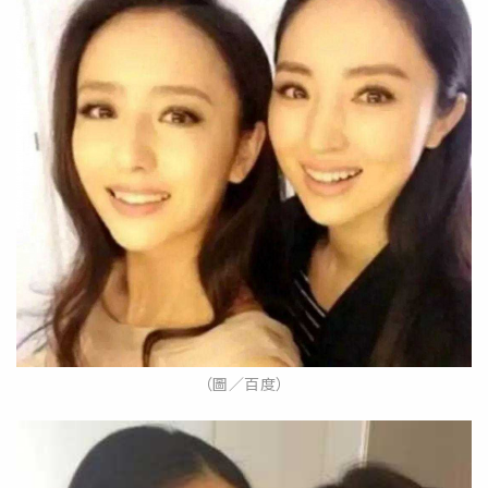
（圖／百度）