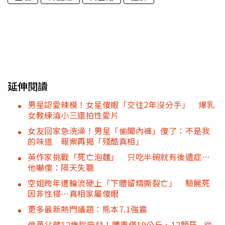
延伸閱讀
男星認愛辣模！女星傻眼「交往2年沒分手」 爆乳
女教練淪小三還拍性愛片
女友回家急洗澡！男星「偷聞內褲」傻了：不是我
的味道 報案再揭「殘酷真相」
英作家挑戰「死亡泡麵」 只吃半碗就有後遺症…
他嚇傻：隔天失聰
空姐跨年遭輪流硬上「下體留精撕裂亡」 驗屍死
因非性侵…真相家屬傻眼
更多最新熱門議題：熊本7.1強震
億萬父藏12歲腦麻兒！體重僅19公斤、12顆牙...從