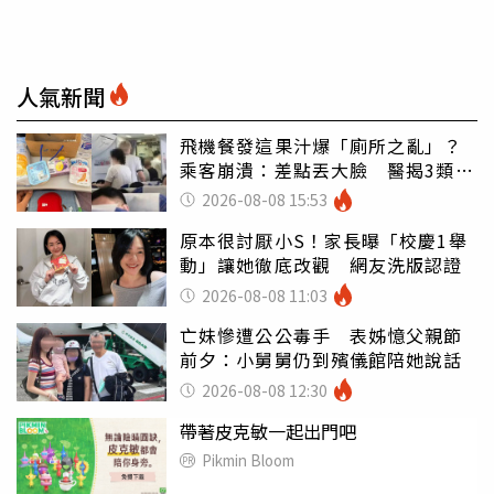
人氣新聞
飛機餐發這果汁爆「廁所之亂」？
乘客崩潰：差點丟大臉 醫揭3類人
別亂喝
2026-08-08 15:53
原本很討厭小S！家長曝「校慶1舉
動」讓她徹底改觀 網友洗版認證
2026-08-08 11:03
亡妹慘遭公公毒手 表姊憶父親節
前夕：小舅舅仍到殯儀館陪她說話
2026-08-08 12:30
帶著皮克敏一起出門吧
Pikmin Bloom