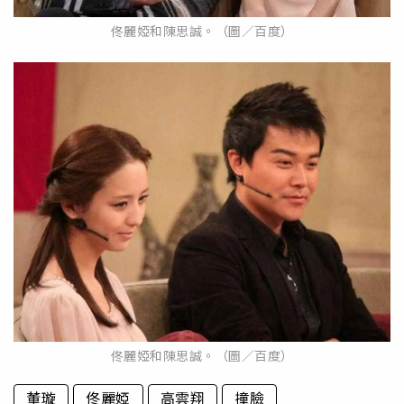
佟麗婭和陳思誠。（圖／百度）
佟麗婭和陳思誠。（圖／百度）
董璇
佟麗婭
高雲翔
撞臉