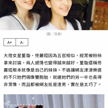
（圖／百度）
A+
A-
大陸女星董璇、佟麗婭因為五官相似，經常被粉絲
拿來討論，兩人感情也變得越來越好，董璇還稱佟
麗婭根本就像是自己的妹妹。不過讓網友津津樂道
的不只她們倆像雙胞胎，就連她們的另一半也長得
非常像，而且都被網友批是渣男，實在是太巧了。