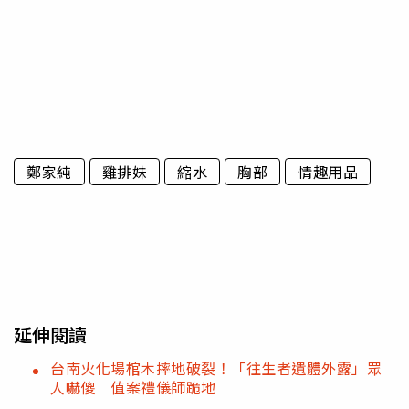
鄭家純
雞排妹
縮水
胸部
情趣用品
延伸閱讀
台南火化場棺木摔地破裂！「往生者遺體外露」眾
人嚇傻 值案禮儀師跪地