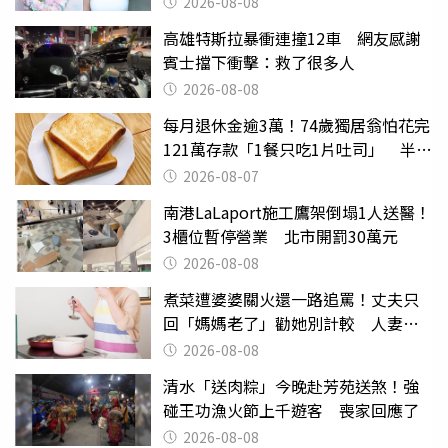
2026-08-08
高雄特斯拉暴衝連撞12車 網友感謝
賓士擋下衝擊：救了很多人
2026-08-08
每月退休金逾3萬！74歲獨居翁怕花完
121萬存款「1餐只吃1片吐司」 半年
後暴瘦嚇壞女兒
2026-08-07
南港LaLaport施工鷹架倒塌1人送醫！
3櫃位暫停營業 北市開罰30萬元
2026-08-08
煮菜遭婆婆關火還一路追罵！丈夫只
回「媽媽老了」勸她別計較 人妻超
崩潰：我像台傭
2026-08-08
清水「送肉粽」今晚赴芳苑送煞！強
碰王功漁火節上千遊客 喪家回應了
2026-08-08