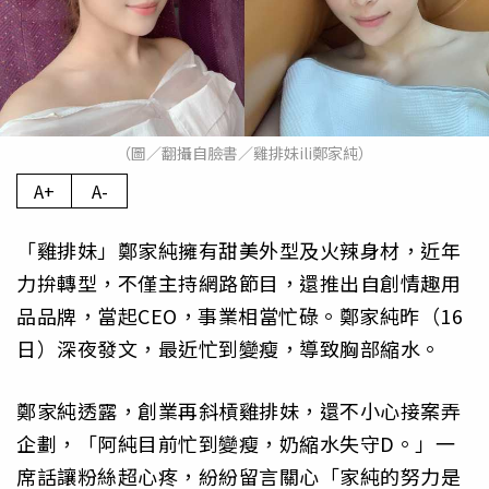
（圖／翻攝自臉書／雞排妹ili鄭家純）
A+
A-
「雞排妹」鄭家純擁有甜美外型及火辣身材，近年
力拚轉型，不僅主持網路節目，還推出自創情趣用
品品牌，當起CEO，事業相當忙碌。鄭家純昨（16
日）深夜發文，最近忙到變瘦，導致胸部縮水。
鄭家純透露，創業再斜槓雞排妹，還不小心接案弄
企劃，「阿純目前忙到變瘦，奶縮水失守D。」一
席話讓粉絲超心疼，紛紛留言關心「家純的努力是