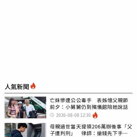
人氣新聞
亡妹慘遭公公毒手 表姊憶父親節
前夕：小舅舅仍到殯儀館陪她說話
2026-08-08 12:30
母親過世當天提領206萬辦後事「父
子遭判刑」 律師：搶錢先下手是