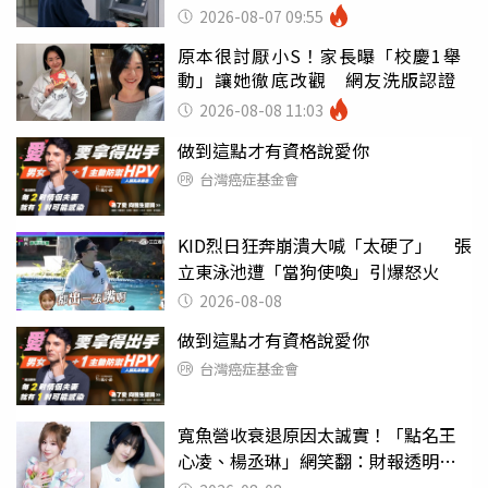
罪
2026-08-07 09:55
原本很討厭小S！家長曝「校慶1舉
動」讓她徹底改觀 網友洗版認證
2026-08-08 11:03
做到這點才有資格說愛你
台灣癌症基金會
KID烈日狂奔崩潰大喊「太硬了」 張
立東泳池遭「當狗使喚」引爆怒火
2026-08-08
做到這點才有資格說愛你
台灣癌症基金會
寬魚營收衰退原因太誠實！「點名王
心凌、楊丞琳」網笑翻：財報透明度
滿分