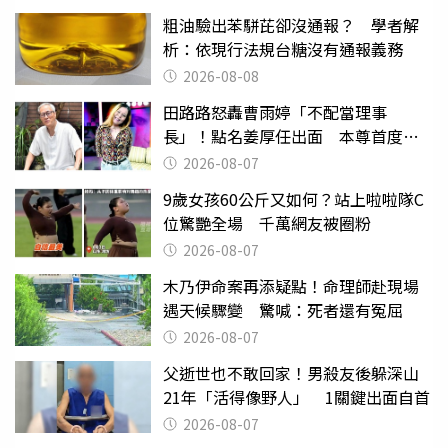
粗油驗出苯駢芘卻沒通報？ 學者解
析：依現行法規台糖沒有通報義務
2026-08-08
田路路怒轟曹雨婷「不配當理事
長」！點名姜厚任出面 本尊首度回
應了
2026-08-07
9歲女孩60公斤又如何？站上啦啦隊C
位驚艷全場 千萬網友被圈粉
2026-08-07
木乃伊命案再添疑點！命理師赴現場
遇天候驟變 驚喊：死者還有冤屈
2026-08-07
父逝世也不敢回家！男殺友後躲深山
21年「活得像野人」 1關鍵出面自首
2026-08-07