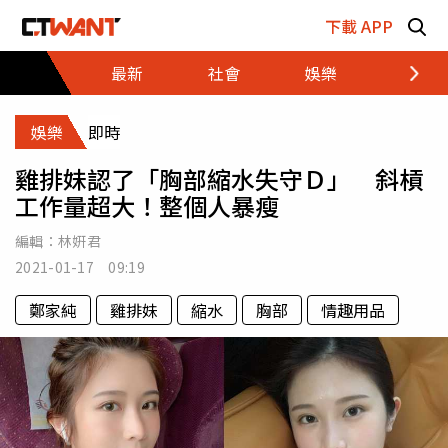
跳至主要內容區塊
下載 APP
最新
社會
娛樂
財經
娛樂
即時
雞排妹認了「胸部縮水失守Ｄ」 斜槓
工作量超大！整個人暴瘦
編輯：
林姸君
2021-01-17 09:19
鄭家純
雞排妹
縮水
胸部
情趣用品