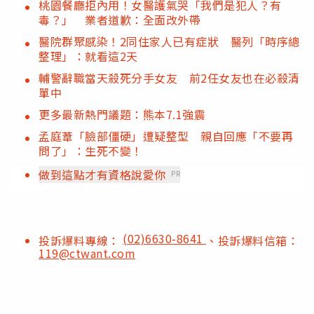
桃園餐廳拒內用！女醫護氣哭「我們是犯人？有
毒？」 業者道歉：全面改外帶
醫院群聚感染！2同住家人已有症狀 醫列「時序總
整理」：就看這2天
輔警辭職當天殺死分手女友 前2任女友也在必殺清
單中
更多最新熱門議題：熊本7.1強震
孟庭葦「臉部僵硬」遭疑整型 親自回應「不要再
問了」：生死不變！
做到這點才有資格說愛你
PR
(02)6630-8641
投訴爆料專線：
、投訴爆料信箱：
119@ctwant.com