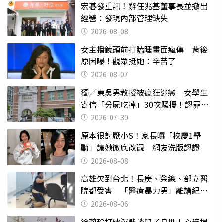
宏碁發重訊！辭任兆基董事長並撤出
經營：發現內部管理缺失
2026-08-08
女主播鏡頭前打瞌睡畫面瘋傳 背後
原因曝！觀眾挺她：辛苦了
2026-08-07
獨／東吳男教授被瘋狂迷戀 女學生
寄信「分屍吃掉」30次騷擾！認罪免
關
2026-07-30
原本很討厭小S！家長曝「校慶1舉
動」讓她徹底改觀 網友洗版認證
2026-08-08
高雄欠到台北！長庚、榮總、部立醫
院都受害 「醫療暴力男」離譜紀錄
曝光
2026-08-06
徐莉玲打破沉默談兒子身世！心碎揭