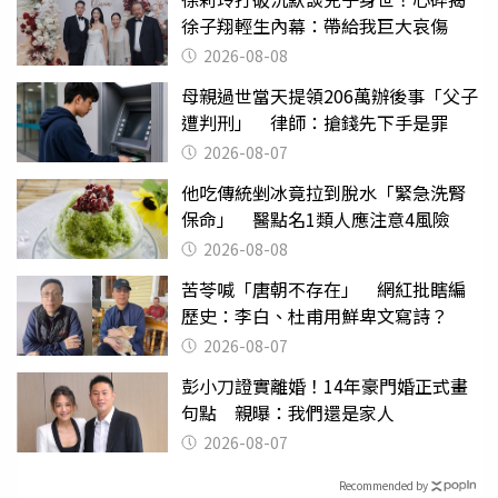
徐子翔輕生內幕：帶給我巨大哀傷
2026-08-08
母親過世當天提領206萬辦後事「父子
遭判刑」 律師：搶錢先下手是罪
2026-08-07
他吃傳統剉冰竟拉到脫水「緊急洗腎
保命」 醫點名1類人應注意4風險
2026-08-08
苦苓喊「唐朝不存在」 網紅批瞎編
歷史：李白、杜甫用鮮卑文寫詩？
2026-08-07
彭小刀證實離婚！14年豪門婚正式畫
句點 親曝：我們還是家人
2026-08-07
Recommended by