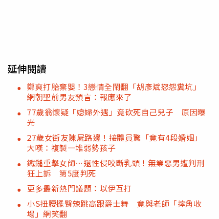
延伸閱讀
鄭爽打胎棄嬰！3戀情全鬧翻「胡彥斌怒怨糞坑」
網朝聖前男友預言：報應來了
77歲翁懷疑「媳婦外遇」竟砍死自己兒子 原因曝
光
27歲女街友陳屍路邊！接體員驚「竟有4段婚姻」
大嘆：複製一堆弱勢孩子
鐵鎚重擊女師…還性侵咬斷乳頭！無業惡男遭判刑
狂上訴 第5度判死
更多最新熱門議題：以伊互打
小S扭腰擺臀辣跳高跟爵士舞 竟與老師「摔角收
場」網笑翻