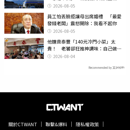
台灣真的是寶島
2026-08-05
員工怕丟臉拒讓母出席婚禮 「最愛
發錢老闆」震怒開除：我看不起你
2026-08-05
他嫌鼎泰豐「140元冷門小菜」太
貴！ 老饕卻狂推神調味：自己做不
出來
2026-08-04
Recommended by
關於CTWANT
聯繫&爆料
隱私權政策