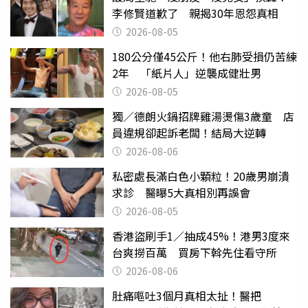
李修賢道歉了 親揭30年恩怨真相
2026-08-05
180公分僅45公斤！他右肺受損仍苦練
2年 「紙片人」逆襲成健壯男
2026-08-05
獨／德朗火鍋招牌雞湯燙傷3歲童 店
員違規卻起訴老闆！結局大逆轉
2026-08-06
私密處長滿白色小顆粒！20歲男崩潰
求診 醫曝5大真相別再誤會
2026-08-05
香港盜刷手1／抽成45%！港男3度來
台爽撈百萬 買房下斡先住看守所
2026-08-06
肚痛嘔吐3個月真相太扯！醫把