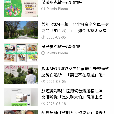
帶著皮克敏一起出門吧
Pikmin Bloom
曾年收破4千萬！他坐擁豪宅名車一夕
之間「啪！沒了」 如今卻說更富有
2026-08-05
帶著皮克敏一起出門吧
Pikmin Bloom
熊本AEON爆炸女店員罹難！守靈儀式
擺純白婚紗 「妻已不在身邊」他淚
喊：無法想像
2026-08-05
旅遊變認親！陸男幫台灣遊客拍照
閒聊驚覺「是失聯大伯」奇蹟重逢
2026-07-18
酸周星馳「沒朋友、沒兒女」挨轟！