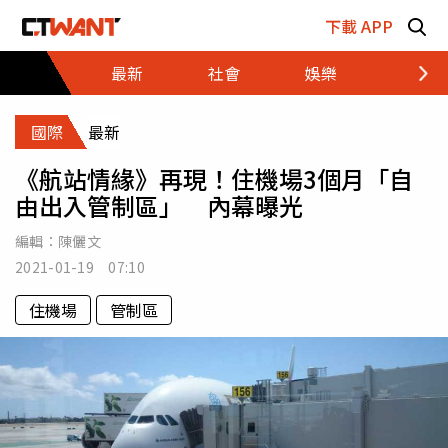
跳至主要內容區塊
下載 APP
最新
社會
娛樂
財經
國際
最新
《航站情緣》再現！住機場3個月「自
由出入管制區」 內幕曝光
編輯：
陳儷文
2021-01-19 07:10
住機場
管制區