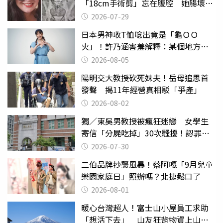
「18cm手術剪」忘在腹腔 她腸壞死
險喪命
2026-07-29
日本男神收T恤唸出竟是「龜ＯＯ
火」！許乃涵害羞解釋：某個地方燃
燒起來了
2026-08-05
陽明交大教授砍死妹夫！岳母追思首
發聲 揭11年經營真相駁「爭產」
2026-08-02
獨／東吳男教授被瘋狂迷戀 女學生
寄信「分屍吃掉」30次騷擾！認罪免
關
2026-07-30
二伯品牌抄襲風暴！蔡阿嘎「9月兒童
樂園家庭日」照辦嗎？北捷鬆口了
2026-08-01
暖心台灣超人！富士山小屋員工求助
「想活下去」 山友狂背物資上山：