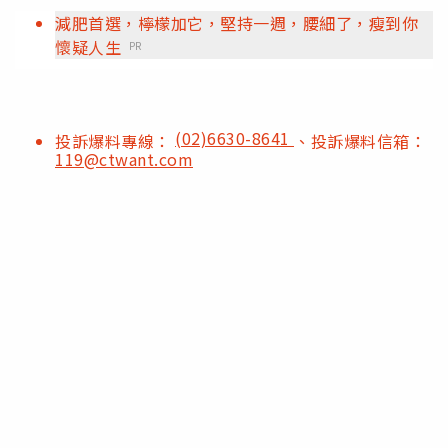
減肥首選，檸檬加它，堅持一週，腰細了，瘦到你
懷疑人生
PR
(02)6630-8641
投訴爆料專線：
、投訴爆料信箱：
119@ctwant.com