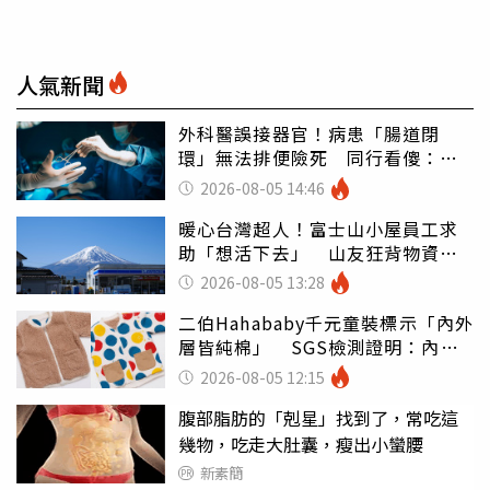
人氣新聞
外科醫誤接器官！病患「腸道閉
環」無法排便險死 同行看傻：糟
糕至極
2026-08-05 14:46
暖心台灣超人！富士山小屋員工求
助「想活下去」 山友狂背物資上
山：台灣真的是寶島
2026-08-05 13:28
二伯Hahababy千元童裝標示「內外
層皆純棉」 SGS檢測證明：內裡
100%聚酯纖維
2026-08-05 12:15
腹部脂肪的「剋星」找到了，常吃這
幾物，吃走大肚囊，瘦出小蠻腰
新素簡