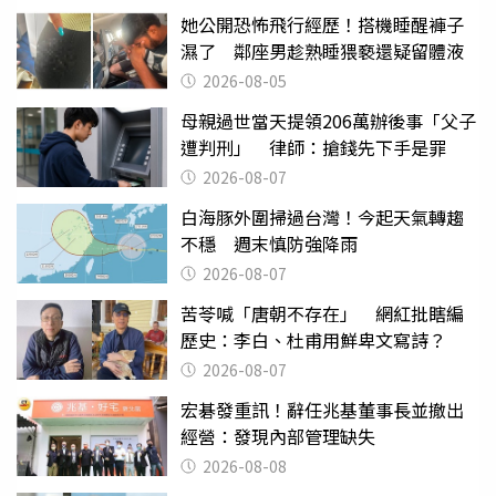
她公開恐怖飛行經歷！搭機睡醒褲子
濕了 鄰座男趁熟睡猥褻還疑留體液
2026-08-05
母親過世當天提領206萬辦後事「父子
遭判刑」 律師：搶錢先下手是罪
2026-08-07
白海豚外圍掃過台灣！今起天氣轉趨
不穩 週末慎防強降雨
2026-08-07
苦苓喊「唐朝不存在」 網紅批瞎編
歷史：李白、杜甫用鮮卑文寫詩？
2026-08-07
宏碁發重訊！辭任兆基董事長並撤出
經營：發現內部管理缺失
2026-08-08