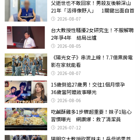
父逝世也不敢回家！男殺友後躲深山
21年「活得像野人」 1關鍵出面自首
2026-08-07
台大教授性騷擾2女研究生！不服解聘
2年爭4年 結局出爐
2026-08-05
《陽光女子》串流上線！7.7億票房電
影在家就能看
2026-08-07
15歲倒追27歲男！交往1個月懷孕
36歲當阿嬤故事曝光
2026-08-06
吃鹹酥雞多1步驟超重要！妹子1貼心
習慣曝光 網讚爆：救了清潔員
2026-07-12
陽明交大教授砍死妹夫！岳母追思首