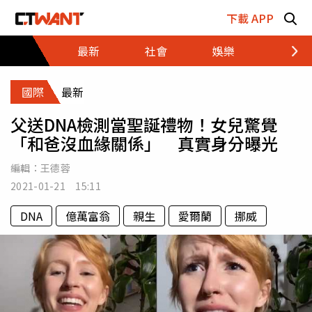
跳至主要內容區塊
下載 APP
最新
社會
娛樂
財經
國際
最新
父送DNA檢測當聖誕禮物！女兒驚覺
「和爸沒血緣關係」 真實身分曝光
編輯：
王德蓉
2021-01-21 15:11
DNA
億萬富翁
親生
愛爾蘭
挪威