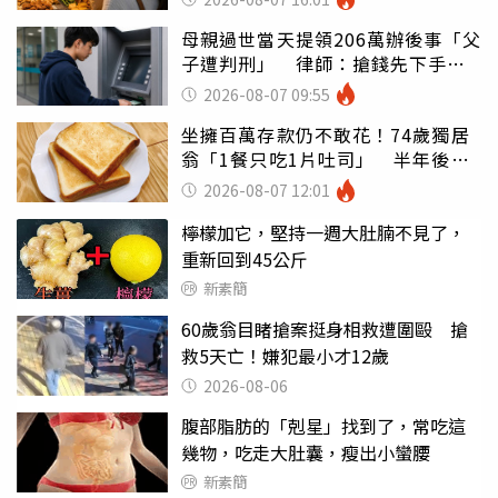
母親過世當天提領206萬辦後事「父
子遭判刑」 律師：搶錢先下手是
罪
2026-08-07 09:55
坐擁百萬存款仍不敢花！74歲獨居
翁「1餐只吃1片吐司」 半年後暴
瘦嚇壞女兒
2026-08-07 12:01
檸檬加它，堅持一週大肚腩不見了，
重新回到45公斤
新素簡
60歲翁目睹搶案挺身相救遭圍毆 搶
救5天亡！嫌犯最小才12歲
2026-08-06
腹部脂肪的「剋星」找到了，常吃這
幾物，吃走大肚囊，瘦出小蠻腰
新素簡