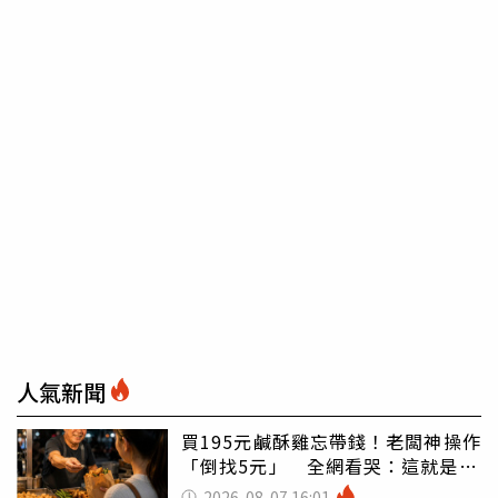
人氣新聞
買195元鹹酥雞忘帶錢！老闆神操作
「倒找5元」 全網看哭：這就是台
灣
2026-08-07 16:01