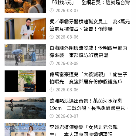
「倒找5元」 全網看哭：這就是台灣
2026-08-07
獨／學霸牙醫槓離職女員工 為3萬元
筆電互控侵占、誣告！他慘勝
2026-08-06
白海豚外圍環流發威！今明西半部雨
彈來襲 東部慎防37度高溫
2026-08-08
億萬富豪遭兒「大義滅親」！偷生子
怕曝光 竟盜鄰居身份辦假證落戶
2026-08-06
歐洲熱浪逼出奇景！萊茵河水深剩
19cm 二戰沉船、長毛象骨骸重見天
日
2026-08-07
李翊君遭傳婚變「女兒非老公親
生」 本人現身回應婚姻現況