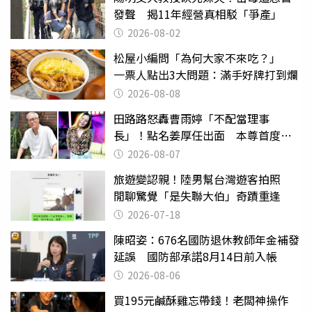
發聲 揭11年經營真相駁「爭產」
2026-08-02
松屋小編問「為何大家不來吃？」
一票人點出3大問題：滿手好牌打到爛
2026-08-08
田路路怒轟曹雨婷「不配當理事
長」！點名姜厚任出面 本尊首度回
應了
2026-08-07
旅遊變認親！陸男幫台灣遊客拍照
閒聊驚覺「是失聯大伯」奇蹟重逢
2026-07-18
陳昭姿：676名國防退休教師年金補發
延誤 國防部承諾8月14日前入帳
2026-08-06
買195元鹹酥雞忘帶錢！老闆神操作