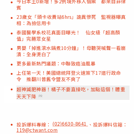
今日本土0新增！多2例境外移入個案 都來自菲律
賓
23歲女「頭卡收費站6hrs」詭異慘死 監視器曝真
相：為撿信用卡
泰國醫學系校花真面目曝光！ 仙女級「超高顏
值」完勝眾女星
男嬰「掉進滾水鍋煮10分鐘」！母聽哭喊聲一看崩
潰：全身燙白了
更多最新熱門議題：中聯致癌油風暴
上任第一天！美國總統拜登火速簽下17道行政命
令 推翻川普舊令盟友不爽了
超神減肥神器！橘子不要直接吃，加點這個！體重
天天下降
PR
(02)6630-8641
投訴爆料專線：
、投訴爆料信箱：
119@ctwant.com