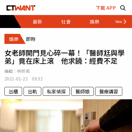
跳至主要內容區塊
下載 APP
最新
社會
娛樂
財經
娛樂
即時
女老師開門見心碎一幕！「醫師尪與學
弟」竟在床上滾 他求饒：經費不足
編輯：
林姸君
2021-01-22 09:32
出櫃
出軌
私家偵探
醫師娘
醫療講習