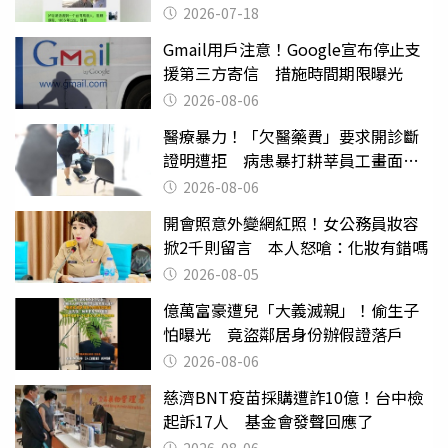
2026-07-18
Gmail用戶注意！Google宣布停止支
援第三方寄信 措施時間期限曝光
2026-08-06
醫療暴力！「欠醫藥費」要求開診斷
證明遭拒 病患暴打耕莘員工畫面曝
光
2026-08-06
開會照意外變網紅照！女公務員妝容
掀2千則留言 本人怒嗆：化妝有錯嗎
2026-08-05
億萬富豪遭兒「大義滅親」！偷生子
怕曝光 竟盜鄰居身份辦假證落戶
2026-08-06
慈濟BNT疫苗採購遭詐10億！台中檢
起訴17人 基金會發聲回應了