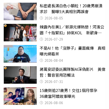
私密處長滿白色小顆粒！20歲男崩潰
求診 醫曝5大真相別再誤會
2026-08-05
辣露內在美1／郭源元爆熱戀！河濱公
園「十指緊扣」帥氣KOL 新歡身份
曝光
2026-07-29
不是AI！他「沒脖子」畫面瘋傳 真相
曝光網看呆
2026-08-04
蔣萬安認委託團隊製AI深偽影片 黃偉
哲：聲音冒用恐觸法
2026-07-31
15歲倒追27歲男！交往1個月懷孕
36歲當阿嬤故事曝光
2026-08-06