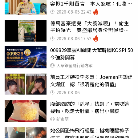
容掀2千則留言 本人怒嗆：化妝有
錯嗎
2026-08-05 22:43
億萬富豪遭兒「大義滅親」！偷生
子怕曝光 竟盜鄰居身份辦假證落
戶
2026-08-06 17:53
009829掌握AI關鍵 大華韓國KOSPI 50
今強勢開募
大華銀全能行銷方案
前員工才轉投李多慧！Joeman再談建
文爆紅 認「很清楚他的價值」
2026-08-06
腹部脂肪的「剋星」找到了，常吃這
幾物，吃走大肚囊，瘦出小蠻腰
新素簡
她公開恐怖飛行經歷！搭機睡醒褲子
濕了 鄰座男趁熟睡猥褻還疑留體液