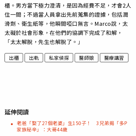
櫃。男方當下極力澄清，是因為經費不足，才會2人
住一間；不過當人員拿出先前蒐集的證據，包括潤
滑劑、衛生紙等，他瞬間啞口無言。Marco說，太
太礙於社會形象，在他們的協調下完成了和解，
「太太解脫，先生也解脫了。」
出櫃
出軌
私家偵探
醫師娘
醫療講習
延伸閱讀
老爸「娶了27個老婆」生150子！ 3兄弟揭「多P
家族秘辛」：大哥44歲