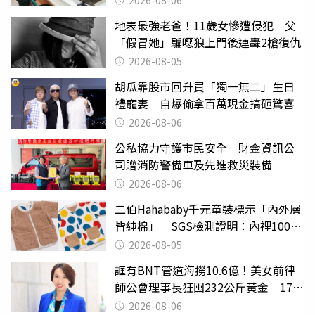
2026-08-06
地表最強老爸！11歲女慘遭侵犯 父
「假冒她」騙噁狼上門後連轟2槍復仇
2026-08-05
胡瓜靠股市回升買「獨一無二」生日
禮寵妻 自爆偷拿百萬現金搞砸驚喜
2026-08-06
公私協力守護市民安全 財金資訊公
司贈消防警備車及先進救災裝備
2026-08-06
二伯Hahababy千元童裝標示「內外層
皆純棉」 SGS檢測證明：內裡100%
聚酯纖維
2026-08-05
誆有BNT管道海撈10.6億！美女前律
師公會理事長狂囤232公斤黃金 17人
遭起訴
2026-08-06