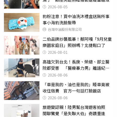
2026-08-05
豹粉注意！買中油洗沐禮盒送無所事
事小海豹洗臉髮帶
台灣中油股份有限公司
二伯品牌抄襲風暴！蔡阿嘎「9月兒童
樂園家庭日」照辦嗎？北捷鬆口了
2026-08-01
高雄欠到台北！長庚、榮總、部立醫
院都受害 「醫療暴力男」離譜紀錄
曝光
2026-08-06
「車是我的、油也是我的」睡車竟被
收住宿費 官方一句話打臉飯店
2026-08-06
旅遊變認親！陸男幫台灣遊客拍照
閒聊驚覺「是失聯大伯」奇蹟重逢