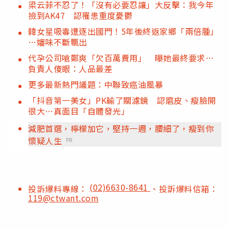
梁云菲不忍了！「沒有必要忍讓」大反擊：我今年
撿到AK47 認罹患重度憂鬱
韓女星吸毒遭逐出國門！5年後終返家鄉「兩倍腫」
…嬸味不斷飄出
代孕公司嗆鄭爽「欠百萬費用」 曝她最終要求…
負責人傻眼：人品最差
更多最新熱門議題：中聯致癌油風暴
「抖音第一美女」PK輸了關濾鏡 認磨皮、瘦臉開
很大…真面目「自體發光」
減肥首選，檸檬加它，堅持一週，腰細了，瘦到你
懷疑人生
PR
(02)6630-8641
投訴爆料專線：
、投訴爆料信箱：
119@ctwant.com