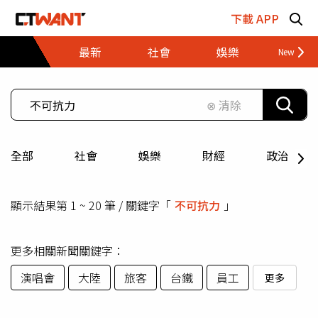
跳至主要內容區塊
下載 APP
最新
社會
娛樂
財經
⊗ 清除
全部
社會
娛樂
財經
政治
顯示結果第 1 ~ 20 筆 / 關鍵字「
不可抗力
」
更多相關新聞關鍵字：
演唱會
大陸
旅客
台鐵
員工
更多