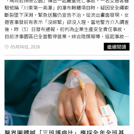
「瑪琉岩探險公園」傳出一起嚴重死亡事故，一名女遊客體
驗號稱「川東第一高瀑」的瀑布鞦韆項目時，疑因安全繩索
斷裂墜下深淵，緊急送醫仍宣告不治。從流出畫面發現，女
遊客事發前有表示「沒綁緊」卻沒人理，當地警方介入調查
後，昨（5）日發布通報，初判為企業生產安全責任事故，
目前涉事園區已全面暫停營業。綜合陸媒報導，這起事故發
生於5月3日，適逢大陸五一假期，一名16歲劉姓少女與親
繼續閱讀
05月06日, 2026
友去四川廣安華鎣市瑪琉岩瀑布風景區玩，她體驗當地著名
的瀑布鞦韆，在懸崖邊準備出發前，劉女與旁人都向工作人
員表示安全裝備沒綁緊，但對方沒有重新檢查，直接把她送
出平台。沒想到劉女才離開平台，繫在她身上的纜繩疑似立
即斷裂，導致她直接撞擊陡峭岩壁並跌落峽谷；即便劉女被
緊急送醫，仍宣告不治。瑪琉岩景區以地形險峻著稱，峽谷
落差高達200多公尺，相當於66層樓高，且事故發生的瀑布
點落差亦有168公尺。事故發生後，瑪琉岩瀑布風景區隨即
發布臨時閉園公告，對外聲稱因「
不可抗力
因素」需對設施
進行專項檢修，預計暫停營業至5月10日。廣安華鎣市文旅
部門隨後成立「5·3」事故調查組，深入釐清事故原因，並
協助家屬處理善後事宜。5日調查小組通報，初步判定為
醫界團體喊「三班護病比」應採全年全班基