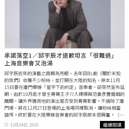
園國際機場直飛長灘島卡堤克蘭機場的包機行程，突如其來
的停航，讓旅行社相當措手不及。品保協會表示，因航空公
司停飛，導致旅客行程變動，各家承辦的旅行業者都會全力
協助，若旅客願意轉機，將改由馬尼拉轉機的方式前往長灘
島；若旅客不願意轉機，只能以退費方式處理，而自由行旅
客品保協會也會盡量協助旅客辦理機票退費，但當地旅館費
用恐怕很難退款。品保協會指出，由於航空公司停飛是
不可
抗力
因素，呼籲旅客體諒旅行社，雙方應協商解決方案，若
承諾落空1／邱宇辰才道歉坦言「很難過」
有投保旅遊不便險的旅客，也可以確認保單內容是否能理
上海音樂會又泡湯
賠。對此，交通部觀光署發聲表示，此案針對團體旅遊的部
分，經瞭解將由旅行社與旅客協商改往其他目的地，或以轉
邱宇辰近年的演藝之路頗為亮眼，去年因BL劇《關於未知
機等替代方案辦理，目前旅行社均積極與其旅客協調中。觀
的我們》收穫不少粉絲，並打開在大陸的知名，原本11月
光署指出，因各旅行社仍在積極處理中，尚未有旅客向觀光
15日要在廈門舉辦「星宇下的約定」音樂會，卻突然宣布延
署或是品保協會提出申訴，觀光署會持續請各販售旅行社妥
期，由於10月底才發生哥哥王子介入粿粿與范姜彥豐婚姻的
善處理。
醜聞，讓外界猜測他的演出是否受到哥哥影響。不過除了廈
門場，將在12月27日登場的上海場同樣取消，讓粉絲相當
錯愕。終於要在大陸舉辦音樂會的邱宇辰原本很興奮。（圖
／翻攝自邱宇辰微博）原本10月時邱宇辰興奮宣布11月15
繼續閱讀
12月24日, 2025
日將在廈門集美嘉庚體育館開唱，直呼：「我的體育館演唱