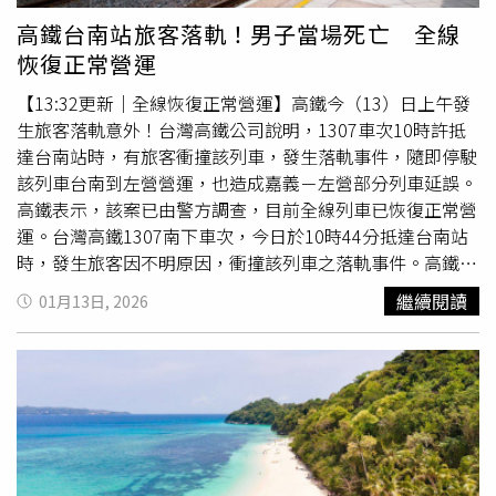
配合勞動節連續假期管制航線售票日程，定於今年3月9日生
高鐵台南站旅客落軌！男子當場死亡 全線
效，並自勞動節連假起正式實施。民航局將督導航空公司加
恢復正常營運
強宣導及資訊揭露，亦提醒民眾購票前詳閱機票使用規定，
以維護自身權益。此外，此次修正亦將航空公司原本內部已
【13:32更新｜全線恢復正常營運】高鐵今（13）日上午發
普遍採行的
不可抗力
退票處理機制明確納入契約內容，旅客
生旅客落軌意外！台灣高鐵公司說明，1307車次10時許抵
因天災、奔喪或個人疾病等不可歸責事由導致無法搭機時，
達台南站時，有旅客衝撞該列車，發生落軌事件，隨即停駛
於航班起飛前通知航空公司，並於退票時提供相關證明文件
該列車台南到左營營運，也造成嘉義－左營部分列車延誤。
者，得免收退票費用。民航局強調，將此機制明文化，可讓
高鐵表示，該案已由警方調查，目前全線列車已恢復正常營
旅客更清楚自身權益，也鼓勵若確定無法搭機，應提早告知
運。台灣高鐵1307南下車次，今日於10時44分抵達台南站
航空公司，以利機位釋出予其他有需求的旅客。同時，為確
時，發生旅客因不明原因，衝撞該列車之落軌事件。高鐵公
保國內線票價優待制度公平適用，本次修正亦明確規範具有
司指出，台南車站立即啟動相關安全防護措施，並通報消
繼續閱讀
01月13日, 2026
國內線優待票價資格之旅客須出示相關身分證明文件正本，
防、醫護人員到場協助，目前全案已交由鐵路警察調查中。
使相關優待規定落實並避免爭議。民航局表示，未來將持續
據悉，落軌的男性旅客位於車下方已死亡。消防局表示，因
檢視國內航線運能狀況及民眾使用情形，視需求研議後續配
軌道無斷電無法靠近，於11時34分許將現場交由鐵路警局
套，並與各航空公司密切合作，落實退改票機制與定型化契
高雄分局接手處理，將待檢察官到場勘查並進行相驗，進一
約規定，讓民眾於連假疏運期間享有更順暢且公平的搭機環
步釐清落軌原因及相關案情。受此事件影響，高鐵公司取消
境。
1307車次後續台南－左營營運，以配合進行事件調查，並
安排旅客搭乘後續列車繼續行程。根據中午12時54分最新