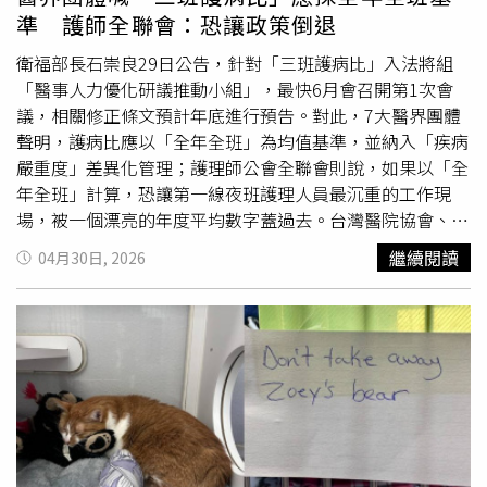
「企業生產安全責任事故」，將針對相關責任單位與人員依
準 護師全聯會：恐讓政策倒退
法依規嚴肅處理，絕不姑息生產安全漏洞。報導中指出，負
責該鞦韆項目的營運單位為「重慶探險營」，是一家戶外拓
衛福部長石崇良29日公告，針對「三班護病比」入法將組
展企業；該公司於今年3月才高調宣傳新項目開張，其中
「醫事人力優化研議推動小組」，最快6月會召開第1次會
「瀑布鞦韆」標榜擺動弧度達300公尺，強調在懸崖峭壁間
議，相關修正條文預計年底進行預告。對此，7大醫界團體
縱身一躍的失重刺激感。諷刺的是，華鎣市文旅局在五一連
聲明，護病比應以「全年全班」為均值基準，並納入「疾病
假前夕及事故當日早上，均曾發布安全提示，要求遊客確認
嚴重度」差異化管理；護理師公會全聯會則說，如果以「全
防護裝置鎖緊到位，不得心存僥倖，未料還是傳出這起憾
年全班」計算，恐讓第一線夜班護理人員最沉重的工作現
事。
場，被一個漂亮的年度平均數字蓋過去。台灣醫院協會、台
灣私立醫療院所協會、台灣醫務管理學會、台灣醫學中心協
繼續閱讀
04月30日, 2026
會、中華民國區域醫院協會、台灣社區醫院協會、台灣醫療
社團法人協會發布共同聲明，支持「三班護病比」入法方
向，但也建請落實「護理人力政策整備12項計畫」，並確保
醫院有足夠資源改善待遇，也應維持「鼓勵優於處罰」原
則，將「嚇阻」思維轉化成對達成指標者的實質獎勵與津貼
補助，而護病比應以「全年全班」為均值基準，並納入「疾
病嚴重度」差異化管理。對此，護理師公會全聯會表示，
「三班護病比」入法是制度底線，不是數字遊戲，絕不容許
稀釋標準、模糊責任、延後落實的計算方式。理事長陳麗琴