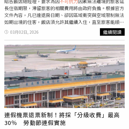
給各飯店總經理，要求為因
不可抗力
因素無法離境的旅客延
長住宿期限，滯留旅客的相關費用將由政府負擔。根據官方
文件內容，凡已達退房日期、卻因區域衝突與空域限制無法
如期出境的住客，飯店須允許其繼續入住，直至旅客能順利
離開。文化與觀光部並指示，各飯店可將延長住宿所產生的
繼續閱讀
03月02日, 2026
費用直接向部門申請核銷。此舉背景為伊朗與以色列衝突升
高，導致部分空域關閉與航班取消。依機場與航空業消息來
源估計，約有2萬名觀光客及轉機旅客因此滯留在阿聯酋境
內。阿布達比當局表示，政府承擔住宿費用，旨在減輕旅客
因突發情勢產生的額外經濟負擔，同時維持當地觀光產業的
穩定運作。在地緣政治局勢不明朗之際，此措施也被視為穩
定旅遊市場信心的重要作法。台灣臉書粉專「飛翔鼎申-航
空新訊」轉發此消息，表示杜拜多家業者也主動提供免費住
宿，目前機場仍採調整後營運模式，當局表示會持續關注區
域情勢，「把旅客權益與安全擺在第一位。危機時刻這波處
理真的很有誠意。」
連假機票退票新制！將採「分級收費」最高
30％ 勞動節連假實施