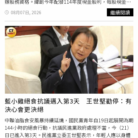
辦股務資格。緯創今年配發114年度現金股利，每股現金股
利調整為5.50062263元，總發放金額約174.92億元。公司
繼續閱讀
08月07日, 2026
原訂於7月31日發放現金股利，但因股務作業系統發生異
常，於前一日晚間發布重大訊息指出，負責股務系統的三商
電腦作業出現疏失，導致部分資料錯誤，因此將股利發放日
期延至8月3日。然而，公司隨後再度公告，由於部分銀行撥
款及止付流程仍需配合作業，因此股利發放日期再次順延至
8月6日，連續兩次延期也引起投資人高度關注，部分股東認
為此舉已影響資金安排。金管會證期局於例行記者會中表
示，經查緯創已於今天完成所有現金股利發放作業，同時將
依延遲天數計算利息補償金，另行匯撥給受到影響的股東，
實際補償金額將另行通知。證期局指出，過去上市櫃公司股
利延後發放，多半是因假日或颱風等
不可抗力
因素所致，因
企業內部系統問題造成股利延期，且連續兩度延後的案例相
藍小雞絕食抗議邁入第3天 王世堅勸停：有
當罕見。近年來未曾發生類似情形，因此此案也成為上市櫃
決心會更決絕
公司首宗因內部作業因素導致股利延遲發放的案例。證期局
說明，依相關規定，上市櫃公司須於除息基準日後3個月內
中聯油脂食安風暴持續延燒，國民黨青年自19日起展開為期
完成現金股利發放。由於緯創已在法定期限內完成發放，因
144小時的絕食行動，抗議民進黨政府處理不當，今（21）
此並未違反相關規範。不過，仍有股東反映，公司兩度發布
日已進入第3天。民進黨立委王世堅表示，年輕人應以身體