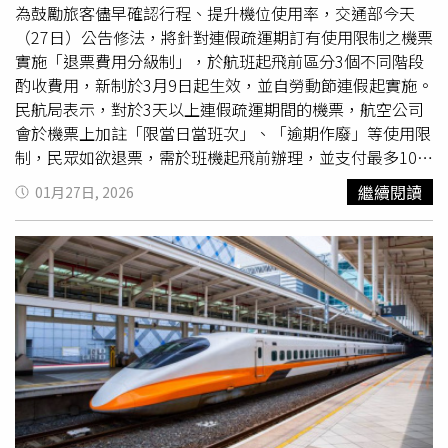
為鼓勵旅客儘早確認行程、提升機位使用率，交通部今天
（27日）公告修法，將針對連假疏運期訂有使用限制之機票
實施「退票費用分級制」，於航班起飛前區分3個不同階段
酌收費用，新制於3月9日起生效，並自勞動節連假起實施。
民航局表示，對於3天以上連假疏運期間的機票，航空公司
會於機票上加註「限當日當班次」、「逾期作廢」等使用限
制，民眾如欲退票，需於班機起飛前辦理，並支付最多10％
退票手續費。針對訂有「逾期作廢」使用限制之機票，民航
繼續閱讀
01月27日, 2026
局著手修正「國內線航空乘客運送定型化契約應記載及不得
記載事項」，建立退票費用級距制度，退票費用將依航班起
飛日分為前7日以上、前1日至6日及當日航班起飛前等3階
段，分別得酌收最高上限不得超過票面價百分之10、20及
30。民航局說明，連假離島機位需求集中，部分旅客為確保
行程順利，可能預先訂購不同航班機票，致部分機位遭提前
占用，影響疏運效率及其他有需求旅客購票權益。此次修
法，是要鼓勵旅客儘早確認行程，讓未使用之機位能及早釋
出給真正有需求的旅客，減少候補人數，使有限的空運資源
得以在起飛前充分利用，確保消費者享有公平取得搭乘機
會。考量政策宣導期及相關作業準備，本次修正公告生效日