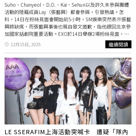
月初於日本東京辦演唱會，卻在開唱前夕喊卡，主辦單位表
Suho、Chanyeol、D.O.、Kai、Sehun以及許久未參與團體
示因「
不可抗力
因素」，整場活動將全面取消，不少忠實歌
活動的陸籍成員Lay（張藝興）都會參與，引發熱議。怎
迷在消息公布初期即搶購門票，並安排前往東京的行程，對
料，14日在粉絲見面會開始前5小時，SM娛樂突然表示張藝
於臨時取消相當不滿。由於近期中日關係緊張，許多人猜測
興將缺席，而張藝興事後也親自發文道歉，指他趕回北京參
鄭伊健取消演出與此有關，不過主辦單位未對此傳聞做進一
加國家話劇院重要活動。EXO於14日舉辦2場粉絲見面，並
步說明，僅說希望觀眾們能體諒。
預計於2026年第一季發行第8張正規專輯《REVERXE》正式
繼續閱讀
12月15日, 2025
回歸。不過SM娛樂14日一早突透過粉絲社群發文表示，
「由於不可避免的原因，成員Lay不得不『不參加』粉絲見
面會」，其餘5位成員仍如期出席。對於突然變更參與成員
一事向粉絲致歉，並請大家見諒。事實上，張藝興為演出排
練數月，也提前1個月到韓國做最後準備，甚至直到13日都
還在韓國彩排，沒想到當天上午公司突然證實他已於14日凌
晨返回中國大陸。消息曝光後，隨即引起粉絲討論，並紛紛
猜測背後原因：「什麼意思？活動當天了才宣布」、「不可
避免的原因是什麼」、「粉絲都已經飛到韓國了，居然突然
見不到人」、「要不要解釋什麼是
不可抗力
因素」，同時不
少人懷疑與近期國際爭議相關。張藝興14日晚間在微博發聲
致歉，表示他因參加國家話劇院重要活動，於上午趕回北
LE SSERAFIM上海活動突喊卡 遭疑「隊內
京，他已安全抵達北京，請大家放心，同時為他的缺席向粉