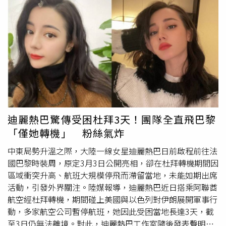
之家，僅需提供一個安靜的房間或小空間，就能讓像佐伊這
國，其中42團、1,144人原計劃經杜拜轉機，已有35團、
樣心碎的動物在尋找新家期間，擁有一個安全的避風港，不
947人改搭其他航線或內陸交通工具返台，剩餘7團、197人
必在收容所的壓力環境中等待。
正積極處理。另有4團、96人滯留杜拜，待機場開放即安排
返國。品保協會公關主委李奇嶽表示，戰爭為
不可抗力
因
素，如果有旅行團滯留當地，旅行社要安排住宿三餐和回來
航班。若行程取消，則在扣除必要費用後退費給旅客。觀光
署也表示，旅遊途中因航班取消致旅客滯留當地，依國外旅
遊定型化契約應記載及不得記載事項第20點規定，所增加之
費用，應由旅行社負擔，不得向旅客收取；所減少之費用，
應退還旅客。旅客與旅行社間如因取消國外旅遊行程，衍生
迪麗熱巴驚傳受困杜拜3天！團隊全直飛巴黎
退費爭議，得於旅遊行程結束後1年內檢具相關資料向中華
「僅她轉機」 粉絲氣炸
民國旅行業品質保障協會申訴調處。中東局勢變化快速，觀
光署提醒出國前完成外交部領事事務局「旅外國人動態登
中東局勢升溫之際，大陸一線女星迪麗熱巴日前啟程前往法
錄」（網址：https://www.boca.gov.tw/sp-abre-main-
國巴黎時裝周，原定3月3日公開亮相，卻在杜拜轉機期間因
1.html 或LINE ID：@boca.tw）。自由行旅客遇緊急狀
區域衝突升高、航班大規模停飛而滯留當地，未能如期出席
況，可撥駐外館處電話（國際碼）+886-800-085-095，或
活動，引發外界關注。陸媒報導，迪麗熱巴近日搭乘阿聯酋
由國內親友聯絡外交部緊急中心0800-085-095。
航空經杜拜轉機，期間碰上美國與以色列對伊朗展開軍事行
動，多家航空公司暫停航班，她因此受困當地長達3天，截
至3日仍無法離境。對此，迪麗熱巴工作室隨後發表聲明，