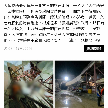
大陸陝西最近傳出一起罕見的旅宿糾紛，一名女子入住西安
一家連鎖飯店，但深夜房間突然停電，一問之下才得知飯店
已在當晚無預警宣告倒閉，讓她超傻眼。不過女子透露，業
者有將剩餘房費退還。根據陸媒《瀟湘晨報》報導，15日有
一名大陸女子上網分享離奇的住宿經驗，她去陝西西安旅
遊，入住當地一家連鎖飯店。女子入住當晚卻遇到房間停
電，不只客房連走廊和大廳全陷入一片漆黑；她摸黑下樓查
看，發現現場僅剩下一名櫃檯人員，她上前詢問才知道飯店
繼續閱讀
07月17日, 2026
倒閉了。不過女子也表示，所幸在該名櫃檯人員的協助下，
她當晚有順利拿到剩餘的房費，隨後只好緊急尋找附近其他
旅館入住，才免於流落街頭的窘境。雖然女子遭遇飯店臨時
倒閉，但她仍對基層員工的職業道德給予高度肯定，她感性
地說，入住後無論是房務清潔還是櫃檯接待，服務都相當到
位；特別是深夜留守的那位櫃檯人員，慌亂中依然展現負責
的態度，積極協助旅客處理退款。貼文迅速引發網友們熱烈
討論，除了不少人留言安慰原PO之外，還引來數名自稱是
該飯店員工的網友留言還原真相；員工們表示，當天高層主
管與經理突然帶隊集體外出辦事，隨後就傳來公司解散倒閉