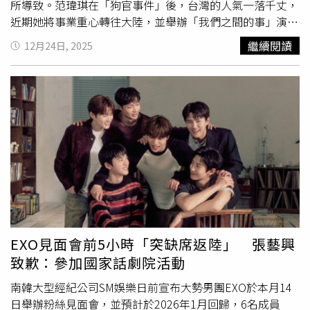
的一份見面，一次補給你們。」邱宇辰原本承諾要與粉絲在
所導致。范瑋琪在「狗官事件」後，台灣的人氣一落千丈，
上海見面。（圖／翻攝自邱宇辰微博）如此信誓旦旦的約
近期她將事業重心轉往大陸，並舉辦「我們之間的事」演唱
定，粉絲們以為一定可以跟邱宇辰在上海見面，但就在演出
會，不過也不太順利，像是她原定今年9月在遼寧鞍山開
繼續閱讀
12月24日, 2025
倒數2周時，主辦單位再度宣布上海站因故取消，讓粉絲們
唱，卻突然宣布「延期」。主辦單位表示主要原因為演唱會
相當崩潰。而他的經紀公司也發文表示：「基於對方考量以
涉及多個舞台道具及舞美裝置的安裝工作，預計無法達到演
及對於藝人整體工作安排的調整，邱宇辰12/27上海行程暫
出要求，不能完全保證最佳表演效果，為了保障觀眾的觀演
緩，感謝大家一直以來的支持，我們會以正式公開的方式在
體驗，討論之後決定延期。但有網友表示她開唱的場館能容
未來與大家見面。」其實邱宇辰在明年1月初也安排了武漢
納4.5萬人，卻只有最低票價完售，看來真正的原因應該是
的演出，但到現在還沒有公開售票資訊，是否能順利演出還
票房問題。朱孝天個人演出喊卡，原因令人傻眼。（圖／翻
是未知數。經紀公司表示因藝人整體工作安排的調整，上海
攝在朱孝天微博）曾經紅遍全亞洲的偶像男團F4相隔多年，
音樂會取消。（圖／翻攝自IG）
今年在五月天大巨蛋演唱會合體，後續卻傳出朱孝天因「大
嘴巴」被踢出，出新歌及辦演唱會都不見朱孝天的身影，而
朱孝天也拍攝影片嗆相信音樂，掀起熱議。其實朱孝天也嘗
試過自己辦演唱會，但成效不太好，今年他原本要在廣州開
唱，卻在倒數階段宣布取消，主辦單位發出聲明表示：「因
EXO見面會前5小時「突缺席返陸」 張藝興
藝人近期檔期問題暫時取消演出，對此次取消演出實屬無奈
致歉：參加國家話劇院活動
之舉。」這個取消理由讓已買票的觀眾非常傻眼，直呼：
「自己的演唱會為何沒空去！」鄭伊健日本演出取消，讓歌
南韓大型經紀公司SM娛樂日前宣布大勢男團EXO於本月14
迷相當不滿。（圖／翻攝自鄭伊健臉書）鄭伊健原本要在12
日舉辦粉絲見面會，並預計於2026年1月回歸，6名成員