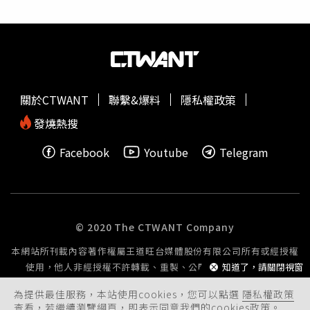
Kazuha（中村一葉），可能因此引發敏感問題。有網友質
疑：「什麼
不可抗力
？是不是因為團內有日本成員？」、
「現在是限日嗎？有日本人的韓團也不行？」、「明知局勢
敏感，為何還硬辦？」更有聲音直指，「
不可抗力
」恐是掩
飾，實際上就是因「團裡有日本人」才被迫取消。對此，主
辦單位並未回應，僅重申取消乃基於綜合考量。此外，取消
關於CTWANT
聯繫&爆料
隱私權政策
時機也遭批評。12月14日恰逢南京大屠殺死難者國家公祭
日，該日期本就敏感。有粉絲認為主辦單位應更早因應，避
發燒熱搜
免臨時喊卡造成交通與住宿成本損失。事實上，MAKESTAR
Facebook
Youtube
Telegram
早前也曾因撞期公祭日，宣布延後原訂在台北舉行的LE
SSERAFIM活動，卻對上海場延宕處理，引來「反應遲
鈍」、「風險預估不足」等批評。
© 2020 The CTWANT Company
本網站所刊載內容著作權屬王道旺台媒體股份有限公司所有或經授權
使用，他人非經授權不許轉載、重製、公開播送或公開傳輸。
知道了，請關閉視窗
為提供最佳服務，本站使用cookies，您可以點選
隱私權政策
查看，若繼續瀏覽網頁，即表示同意我們的cookies政策。