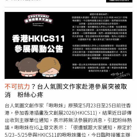
故，造成2死7重傷。（圖／翻攝自臉書，FM91
中，共有7家旅行社入列，包括慶祥旅行社、草屯旅行社、
或啟動緊急應變計畫，將另案通知金融機構，並透過財金公
Trafficpro）
跳跳島在地日常旅行社、彩虹國際旅行社、休遊旅行社、駿
司官網周知大眾。民眾如有疑問，可洽往來金融機構或撥打
宇旅行社及聖運國際旅行社，主要原因包括未依規定投保履
財金公司客服專線（02）2630－5151。
約保證保險，經限期3個月內仍未改善；未在期限內繳足旅
行業保證金；以及暫停營業超過1個月，未依規定向主管機
關報備逾6個月等。旅行業經票據交換所公告為拒絕往來戶
名單中，「威順旅行社」在1年內有6張支票因存款不足遭退
票且未辦理清償註記情形，經票據交換所公告自115年6月5
日起為拒絕往來戶。保證金經扣押或執行之旅行社名單中，
「和諧旅行社」遭法務部行政執行署桃園分署扣押執行，命
令來文日期為115年3月27日，目前已進入旅行業保證金扣
押執行階段。經核准及主管機關副知解散（註銷稅籍）旅行
不可抗力
？台人氣圖文作家赴港參展突被取
業名單中，共有8家旅行社入列，包括樂皮旅行社、永豐旅
消 粉絲心疼
旅行社、耀陽旅行社、非凡之旅旅行社、移動國際旅行社、
翔禾旅行社、東福旅行社、康泰旅運社。至於自行申報及主
台人氣圖文創作家「啾啾妹」原預定5月23日至25日前往香
管機關副知停業、展延停業名單（仍停業中之旅行社），共
港，參加香港插畫及文創展2026(HKICS11)，結果近日卻傳
有41家旅行社，包括大宏旅行社、遇見國際運通旅行社、昇
出收到主辦單位通知，表示將無法參展的消息，引起粉絲熱
漢旅行社、台灣便利旅行社、嗨澎湖旅行社、中證旅行社、
議。啾啾妹在IG上發文表示：「很遺憾跟大家通知，原定於
天王遊旅行社、啟程旅行社、米飯旅行社、安美旅行社、享
5/23–5/25參與HKICS11的啾啾妹攤位，今日臨時接獲主辦