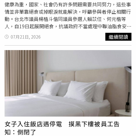
重大訊息時，公告時間可能不夠即時，且公告內容恐有錯
健康為重，國家、社會仍有許多問題需要共同努力，這些事
誤，進而影響投資人資金規劃與市場資訊判斷。對此，金管
情並非單靠絕食或掉眼淚就能解決，呼籲參與者停止相關行
會已要求證交所及集保所調查緯創重大訊息的發布時點是否
動。台北市議員楊植斗偕同議員參選人賴苡任、何元楷等
符合規定，以及公告內容是否存在不實或錯誤情形。若查證
人，自19日起展開絕食，抗議政府不當處理中聯油脂食安事
屬實，將依規定處以新台幣3萬元至50萬元違約金。由於此
件。不過，賴苡任因須出庭，活動前期將以聲援方式參與，
繼續閱讀
07月21日, 2026
次受影響股東約40萬人，主管機關也要求相關單位儘速完成
後半段再採取「接力絕食」的說法遭酸是「輪班絕食」、
調查。此外，證期局表示，目前國內採自辦股務的上市櫃公
「接力絕食」。儘管參與成員事後澄清，僅賴苡任因
不可抗
司數量不多，單一企業約4家，若連同企業集團計算約有10
力
因素短暫離場，其餘參與者仍持續絕食；然而，有民眾回
家。緯創即屬少數自辦股務企業之一。若此次調查結果顯示
看直播畫面後發現，不只一名參與者曾走出帳篷，加上現場
公司在股務作業管理上確有重大疏失，主管機關將考慮收回
擺放礦泉水及運動飲料，也遭質疑是在作秀。王世堅表示，
其自辦股務資格，並要求改由專業機構辦理相關股務作業。
希望大家一切以身體健康為重，國家、社會有太多事情要大
家共同努力，年輕人要以保護自己的身體健康為重。王世堅
指出，一般有決心的這種行為，大概都會比較決絕的方式，
但還是希望年輕人愛惜生命，這種方式不好，也不是社會大
多數民眾想看到的。他認為，國家、社會已經有太多需要積
極去解決的問題，不是絕食或掉眼淚可以解決的，因此希望
他們能夠停止這類的活動。
女子入住飯店遇停電 摸黑下樓被員工告
知：倒閉了