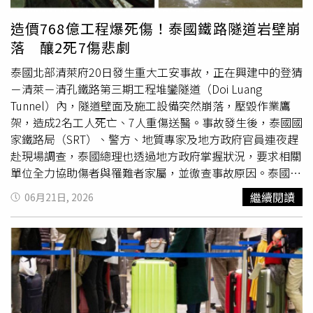
的噩耗。他們趕回飯店現場，與留守同仁漏夜清查住客名
單，並逐一聯繫客人辦理退費手續直至凌晨；對此，員工們
造價768億工程爆死傷！泰國鐵路隧道岩壁崩
坦言，他們也是臨時接到通知，目前不僅工作丟了，連自身
落 釀2死7傷悲劇
的薪資也尚未拿到，同樣是受害者。最後，由於該飯店屬於
連鎖體系，該名女子的文章中也公開呼籲集團總部應負起責
泰國北部清萊府20日發生重大工安事故，正在興建中的登猜
任，盡快為這些堅守崗位到最後一刻的基層員工結清薪資，
－清萊－清孔鐵路第三期工程堆鑾隧道（Doi Luang
保障勞工權益。同時，她也藉由這次的驚魂記提醒廣大民
Tunnel）內，隧道壁面及施工設備突然崩落，壓毀作業鷹
眾，出門在外務必提高警覺，離開飯店房間時應養成隨身攜
架，造成2名工人死亡、7人重傷送醫。事故發生後，泰國國
帶貴重物品的習慣，以免遭遇
不可抗力
的突發狀況時蒙受重
家鐵路局（SRT）、警方、地質專家及地方政府官員連夜趕
大財產損失。
赴現場調查，泰國總理也透過地方政府掌握狀況，要求相關
單位全力協助傷者與罹難者家屬，並徹查事故原因。泰國清
萊府堆鑾隧道施工期間發生岩壁崩落事故，造成2死7重傷。
繼續閱讀
06月21日, 2026
綜合多家泰媒報導，事故發生於20日下午4時30分至晚間6
時45分之間，地點位於清萊府堆鑾縣昭猜鎮第10村境內的
堆鑾隧道工程區。當時施工團隊正在隧道內進行照明設備安
裝、鋼構支撐固定及永久混凝土保護層施工，部分工人站在
鋼構鷹架上，準備將支撐鋼材固定於隧道壁面。未料隧道內
裸露岩壁突然出現鬆動，大量岩石及設備瞬間掉落，壓中鷹
架與施工人員，造成多人死傷。泰國清萊府堆鑾隧道施工期