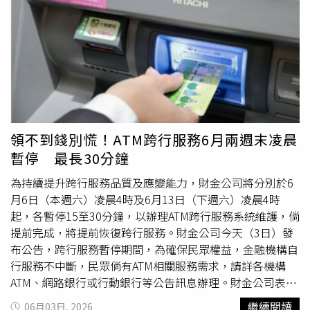
生後，清萊府府尹朱奇蓬率領地方官員前往現場勘查，並前
向觀光署檢舉。觀光署提醒，參與團體旅遊前，應選擇領有
往醫院探視傷者。他表示，省級防災中心長期監測當地降雨
旅行業執照之合法旅行社，並至觀光署行政資訊網查詢合格
與山區水文變化，未來相關數據將納入鐵路工程地質安全評
從業人員、領隊及導遊名單；簽約前亦應詳閱旅遊定型化契
估機制。地質專家與工程顧問也已進入事故區域進行詳細調
約條款及確認團費包含及不包含項目，匯款繳費應確認帳戶
查，重新評估岩層穩定性及支撐系統安全狀況。21日上午，
為旅行社所有，及索取代收轉付收據，並視需求加保旅遊平
泰國國家鐵路局與承包商已展開清理作業，移除受損鷹架、
安保險及旅遊不便險。觀光署表示，針對郵輪旅遊，因涉及
設備及掉落岩石，同時加強臨時支撐設施與排水系統。工程
國際郵輪規範，消費者務必請旅行社提供完整的航程變更、
團隊表示，未來將提高地質監測頻率、強化支撐結構與保護
取消及解約退費等資訊，並妥善保存廣告文宣。此外，近年
領不到錢別慌！ATM跨行服務6月兩週末凌晨
工程後再恢復施工，以避免類似事件重演。堆鑾隧道是登猜
常有當日固定地點臨時報名的「簡易型一日遊」行程，業者
暫停 最長30分鐘
－清萊－清孔鐵路工程的重要路段之一。登猜－清萊－清孔
依法仍須簽訂定型化契約，不得未經旅客同意臨時更換景
鐵路是泰國北部最重要的交通建設之一，全線長約323.1公
點、兜售商品或變相拉車。如遇
不可抗力
因素取消，業者扣
為持續提升跨行服務品質及應變能力，財金公司將分別於6
里，總預算達853.45億泰銖（約新台幣768億元），預計
除代繳之行政規費後應退還餘款，以防範消費糾紛。根據觀
月6日（本週六）凌晨4時及6月13日（下週六）凌晨4時
2028年1月正式通車。工程規劃興建4座大型鐵路隧道，其
光署「115年旅行業廢止或撤銷、勒令停業、票據所拒絕往
起，各暫停15至30分鐘，以辦理ATM跨行服務系統維護，倘
中堆鑾隧道長3.4公里，而位於南邦府的昂隧道全長6.24公
來、保證金經扣押或執行、依法申請停業、依法核准解散名
提前完成，將提前恢復跨行服務。財金公司今天（3日）發
里，完工後將成為泰國最長鐵路隧道。目前全線工程進度約
單」顯示，截至115年6月，共有1家旅行社被勒令停業，
布公告，跨行服務暫停期間，為確保民眾權益，金融機構自
64.4%，僅較原定計畫落後0.64個百分點。官方強調，此次
「威順旅行社」因財務業務狀況異常，財務顯有困難，已無
行服務不中斷，民眾倘有ATM相關服務需求，請詳各機構
事故雖造成重大傷亡，但初步評估不會影響未來通車時程及
法履行契約責任，依法勒令該公司自115年5月14日起停止
ATM、網路銀行或行動銀行等公告訊息辦理。財金公司表
營運安全。泰國清萊府堆鑾隧道施工期間發生岩壁崩落事
經營旅行業業務3個月。觀光署廢止或撤銷旅行業執照名單
示，作業期間倘遇
不可抗力
或非預期情況，致須取消本作業
繼續閱讀
06月03日, 2026