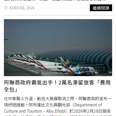
稱因「
不可抗力
」因素，迪麗熱巴無法出席本屆巴黎時裝
繼續閱讀
03月03日, 2026
周，並強調藝人目前「一切平安」，與團隊成員彼此照應，
請外界勿過度擔心。然而，部分粉絲對行程安排提出質疑，
指化妝師與造型師均直飛巴黎，唯獨迪麗熱巴採取中轉行
程；加上相關部門早在2月27日就發布旅遊警示，認為團隊
在情勢緊張下仍安排轉機路線，風險評估不足，掀起討論。
阿聯酋政府霸氣出手！2萬名滯留旅客「費用
全包」
在中東戰火升溫、航班大規模取消之際，阿聯酋政府宣布一
項紓困措施。阿布達比文化與觀光部（Department of
Culture and Tourism – Abu Dhabi）於2026年2月28日發函