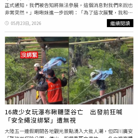
玩旅行社、大來國際旅行社、和成旅行社、百世旅行社、跨
正式通知，我們被告知將無法參展，這個消息對我們來說也
海旅行社、星辰旅行社、日暉國際綜合旅行社、迦勒興旅行
非常突然。」啾啾妹進一步說明：「為了這次展覽，我和團
社、天齊旅行社、金元玉旅行社。還有亞洲旅行社、米淇國
隊投入許多心力準備，包括展場設計、粉絲見面活動安排，
繼續閱讀
05月23日, 2026
際旅行社、菲美運通旅行社、鉅承旅行社、華夏國際旅行
我們一直很期待能再次和香港的大家見面，發生這樣突如其
社、本質生活旅行社、歐樂旅行社、滙豐旅行社、經典旅行
來的變動，我內心也感到十分遺憾與不捨，讓大家失望了真
社、華夏大地旅行社、福安旅行社、亞新國際旅行社、小馬
的非常抱歉。」啾啾妹還感謝主辦團隊投入許多心力協助展
國際旅行社、臺灣國際旅行社、新力旅行社、享台灣旅行
覽安排，發生此事大家都感到相當無奈與惋惜，目前也正與
社、禾群旅行社、金航國際旅行社、世方旅行社、優質旅行
主辦方進一步確認相關原因與後續處理方式，「謝謝一直以
社及再興國際旅行社。
來支持啾啾妹的香港粉絲，香港曾經帶給我很多溫暖的回
憶，就像我的第二個家一樣！希望未來還有機會再好好和大
家見面。」啾啾妹說。消息一出讓不少網友都大嘆可惜，紛
紛表示「
不可抗力
嗎」、「加油」、「心疼啾啾妹」、「沒
事～幸好你沒有來到香港」。據了解，啾啾妹為感謝粉絲，
23日發文提到原本為HKICS11準備的商品、明信片和見面心
意，決定照常上架。
16歲少女玩瀑布鞦韆墜谷亡 出發前狂喊
「安全繩沒綁緊」遭無視
大陸五一連假期間各地觀光景點湧入大批人潮，但四川廣安