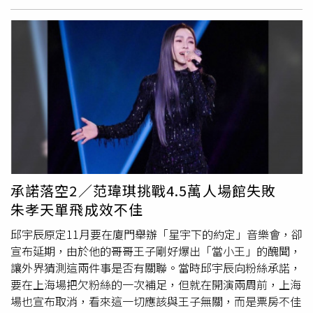
會真的來了！這輩子第一次的體育館巡演！一定要嗨翻！」
沒想到事隔一周范姜彥豐便發影片，指控邱宇辰的哥哥王子
介入自己與粿粿婚姻，雖然邱宇辰並非當事者，但他與哥哥
的關係緊密，難免會受波及，後續出席活動時也未接受媒體
採訪。邱宇辰的哥哥王子爆出醜聞。（圖／翻攝自邱宇辰臉
書）就在「粿王戀」爆發幾天後，邱宇辰的廈門音樂會突然
喊卡，主辦單位稱因「
不可抗力
因素」，導致演出延期舉
辦，會為所有已購票觀眾進行退票處理，巧的是宣布延期的
那天，王子也二度發布道歉聲明，這樣的時機點讓外界猜測
邱宇辰是否被哥哥牽連。其實邱宇辰開唱的場地是能容納
6000人的體育館，比較可能的取消原因為票房不佳，而非
承諾落空2／范瑋琪挑戰4.5萬人場館失敗
哥哥的問題。廈門場宣布延期，邱宇辰向粉絲道歉。（圖／
朱孝天單飛成效不佳
翻攝自邱宇辰微博）廈門站取消後，邱宇辰也發文表示「對
不起……很難過」，不過他的音樂會沒有中斷，而是宣布上
邱宇辰原定11月要在廈門舉辦「星宇下的約定」音樂會，卻
海場將在12月27日登場，並說：「原本約好在廈門見面，
宣布延期，由於他的哥哥王子剛好爆出「當小王」的醜聞，
但計畫趕不上變化，讓大家失望真的很抱歉，但我不會讓這
讓外界猜測這兩件事是否有關聯。當時邱宇辰向粉絲承諾，
次的遺憾停在這裡，我們把約定延續，12/27我會在上海等
要在上海場把欠粉絲的一次補足，但就在開演兩周前，上海
你們，這一次會帶著更完整的準備、更好的狀態，把欠大家
場也宣布取消，看來這一切應該與王子無關，而是票房不佳