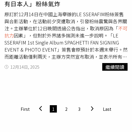
有日本人」粉絲氣炸
絲、團員、公司及每一位受到影響的人致以深深的歉意。另
一方面，根據韓媒《文化日報》報導，熟悉韓國和中國娛樂
原訂於12月14日在中國上海舉辦的LE SSERAFIM粉絲簽售
市場的業內人士表示，張藝興突然缺席的內幕包含中國方面
與合影活動，在活動前夕突遭取消，引發粉絲震驚與各界關
的意向，「他在13日彩排結束後接到了中國方面的聯繫，之
注。主辦單位於12日晚間透過公告指出，取消原因為「
不可
後向SM表示『難以參加粉絲見面會』，因此於14日上午早
抗力
因素」，但對於外界諸多揣測未進一步說明。「LE
早登上飛往中國的飛機。」該位人士還指出，近期繼限韓令
SSERAFIM 1st Single Album SPAGHETTI FAN SIGNING
之後，韓日兩國之間的禁令進一步升級，有傳言稱中共不僅
EVENT & PHOTO EVENT」簽售會原預計於本週末舉行。然
密切監控韓國藝人在中國、日本的活動，也密切監控中國知
而距離活動僅剩兩天，主辦方突然宣布取消，並表示所有購
名藝人在韓國和日本的活動。對於張藝興確切不參加的理
票訂單將由系統自動全額退款，無需粉絲另行申請。主辦單
繼續閱讀
12月14日, 2025
由，SM娛樂則堅持立場表示，「除了個人原因外，我們沒
位也提醒，由於各支付工具處理速度不同，退款時間可能略
有聽到任何其他消息」。張藝興發文致歉。（圖／微博）
有差異，呼籲參與者耐心等待。針對活動取消後續是否會提
供補償，主辦方僅表示仍在與相關單位協調，結果將透過電
子郵件通知。對於早已安排行程的粉絲，主辦單位也在聲明
中致歉，並承諾未來會更加審慎規劃相關活動。然而，這場
突如其來的變動並未就此止息，引爆的討論迅速延燒至政治
First
1
2
3
Last
與國籍層面。近期中日關係緊張，已有多位日本藝人取消赴
中活動，天后濱崎步演唱會也臨時喊停。有觀點認為，LE
SSERAFIM中包含兩位日本籍成員Sakura（宮脇咲良）與