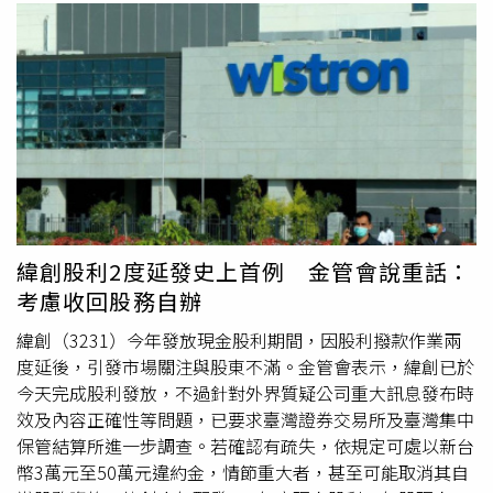
緯創股利2度延發史上首例 金管會說重話：
考慮收回股務自辦
緯創（3231）今年發放現金股利期間，因股利撥款作業兩
度延後，引發市場關注與股東不滿。金管會表示，緯創已於
今天完成股利發放，不過針對外界質疑公司重大訊息發布時
效及內容正確性等問題，已要求臺灣證券交易所及臺灣集中
保管結算所進一步調查。若確認有疏失，依規定可處以新台
幣3萬元至50萬元違約金，情節重大者，甚至可能取消其自