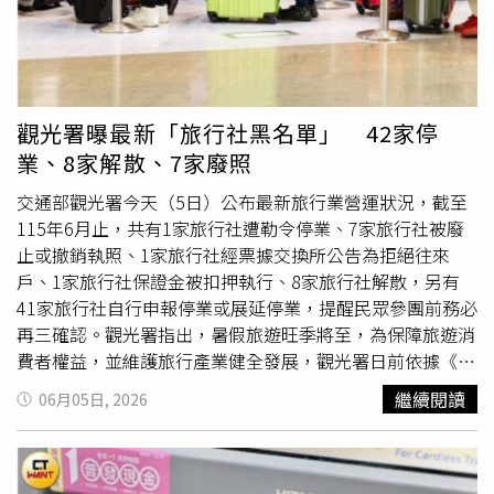
間發生岩壁崩落事故，造成死傷。官方公布資料顯示，兩名
罹難者分別為24歲泰籍工人阿披德與29歲緬甸籍工人圖
圖；重傷者包括28歲泰國籍女子素帕瑪及一名緬甸籍男子
等，目前仍在清萊Prachanukroh醫院接受治療。事故發生
後，警方、鐵路局、承包商及救援團隊迅速進入長達3.4公
觀光署曝最新「旅行社黑名單」 42家停
里的隧道內展開搜救，並將傷亡人員緊急送醫。負責工程的
業、8家解散、7家廢照
項目工程師帕塔蓬表示，堆鑾隧道是登猜－清萊－清孔鐵路
工程4座主要隧道之一，全長3.4公里，已於2025年完成貫
交通部觀光署今天（5日）公布最新旅行業營運狀況，截至
通，目前正進行隧道內壁永久混凝土保護層（Protection）
115年6月止，共有1家旅行社遭勒令停業、7家旅行社被廢
工程，整體施作進度已完成約四分之三。事故發生區域則屬
止或撤銷執照、1家旅行社經票據交換所公告為拒絕往來
於尚未完成保護層施工的裸露區段，因此較容易受到地質及
戶、1家旅行社保證金被扣押執行、8家旅行社解散，另有
氣候因素影響。地質專家進入事故區域進行岩層安全評估。
41家旅行社自行申報停業或展延停業，提醒民眾參團前務必
工程團隊初步研判，清萊近2至3年來降雨量異常偏高，加上
再三確認。觀光署指出，暑假旅遊旺季將至，為保障旅遊消
堆鑾山區長期累積大量雨水，導致水分持續滲入山體及岩層
費者權益，並維護旅行產業健全發展，觀光署日前依據《發
內部，使部分尚未完成保護工程的岩壁逐漸弱化。雖然隧道
展觀光條例》第43條公告115年1月1日至5月31日期間之旅
繼續閱讀
06月05日, 2026
去年已貫通，但長時間受到雨水侵蝕與地質變化影響，最終
行業營運狀況。凡依法被廢止執照、經票據交換所公告為拒
可能造成局部岩壁失穩崩落。工程師強調，事故屬於局部地
絕往來戶，或自行申請停業之旅行業相關名單，均已公開於
質異常及
不可抗力
因素造成，並非整體隧道結構出現問題。
觀光署官網消保事項專區供民眾查詢。依法已停業或解散之
救援人員深入3.4公里長的堆鑾隧道搶救受困工人。事故發
旅行社均不得營業，民眾若發現違法營業情形，可檢附事證