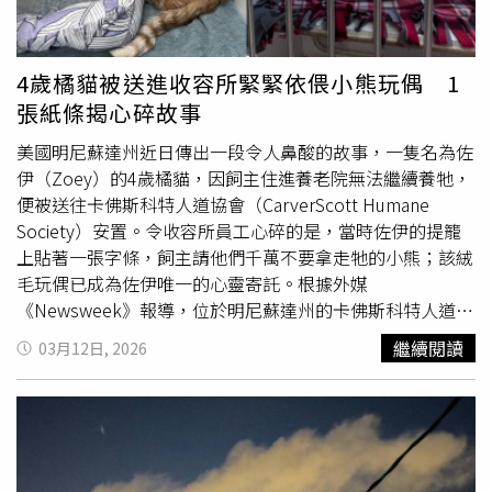
提到，護理界支持「三班護病比」入法，但這不是為了處罰
醫院，也不是護理界的執念，而是建立病人安全、護理勞動
的最低底線，然而只有重罰，才能避免醫院違規。陳麗琴指
4歲橘貓被送進收容所緊緊依偎小熊玩偶 1
出，針對7大醫界團體所提出，護病比應採「全年全班」為
張紙條揭心碎故事
均值基準，如將白班、小夜班、大夜班混在一起平均，把平
日、假日、尖峰、離峰全部攤平，恐導致第一線夜班護理人
美國明尼蘇達州近日傳出一段令人鼻酸的故事，一隻名為佐
員最沉重、最危險、最孤立的工作現場，被一個漂亮的年度
伊（Zoey）的4歲橘貓，因飼主住進養老院無法繼續養牠，
平均數字蓋過去，「如果『三班護病比』最後變成『全年全
便被送往卡佛斯科特人道協會（CarverScott Humane
班平均』，那就不是『三班護病比』入法，那只是把過去的
Society）安置。令收容所員工心碎的是，當時佐伊的提籠
『全日平均護病比』，重新包裝一次。」陳麗琴直言，護理
上貼著一張字條，飼主請他們千萬不要拿走牠的小熊；該絨
界要的是每一班都有安全底線，不是年底算起來平均好看，
毛玩偶已成為佐伊唯一的心靈寄託。根據外媒
病人不是平均數字，護理人員也不是全年平均後才會過勞，
《Newsweek》報導，位於明尼蘇達州的卡佛斯科特人道協
夜班的人力不足，不會因為白班比較多人就變得安全，急性
會在今年2月22日收治一隻叫做佐伊的4歲橘貓，牠被送到
繼續閱讀
03月12日, 2026
病房的高壓負荷，也不會因為全年平均達標就被看見。陳麗
機構時，旁邊還有一隻熊娃娃，員工注意到牠總是依偎著娃
琴強調，「
不可抗力
」不能成為萬用理由，真正的
不可抗
娃，表現出無助又不安的樣子，也令眾人感到不捨。卡佛斯
力
，例如重大疫情、天然災害、重大突發事件，當然可以討
科特人道協會執行長阿拉斯（Alyse Arras）表示，佐伊最初
論例外處理與合理彈性，但如果把常態性缺工、待遇不足、
是被送往潘寧頓人道協會，隨後轉派至目前的機構。在佐伊
留任不力、排班管理問題，都包裝成
不可抗力
，「那對不
抵達時，籠子上還有一張紙條，寫著「拜託讓牠留著小