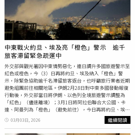
起，護理界不能接受，因為這些不是
不可抗力
，這些正是
熊」。一開始收容所員工曾短暫拿走熊娃娃清洗，沒想到佐
『三班護病比』必須入法的原因」陳麗琴說，護理全聯會可
伊隨即表現出明顯的焦慮與壓力，直到與小熊重逢，牠才平
以接受政策需要合理緩衝期，也支持政府在緩衝期間同步完
靜地緊抱玩偶入睡。收容所把橘貓佐伊和熊娃娃的故事分享
成健保支付、人力回補、夜班獎勵、住院整合照護、智慧科
到社群，引發熱烈迴響，廣大網友好奇為何佐伊會被送到收
技減負、資訊公開與稽核監測機制，但緩衝期必須是改革
容所，員工透露，佐伊前任飼主因住進養老院才無法繼續養
期，不是空窗期，也不接受用配套之名讓標準倒退，「這不
牠，眾人紛紛不捨佐伊遇到的狀況。而員工參考網友的意
是護理界與醫界對立，這是台灣醫療要不要真正面對病人安
見，將佐伊的小熊命名為「喬伊」（Joey），目前「佐伊
中東戰火約旦、埃及亮「橙色」警示 逾千
全與護理人力崩壞的關鍵時刻。」
與喬伊」這對搭檔在收容所幾乎形影不離。有獸醫指出，貓
旅客滯留緊急疏運中
咪對柔軟物體產生強烈依附感是為了自我安撫，這類行為通
常源於幼貓時期吸吮與踩踏帶來的安全感，類似人類嬰兒吸
外交部與觀光署因中東情勢惡化，連日調升多國旅遊警示至
吮大拇指。對於像佐伊這樣經歷環境劇變、與長期飼主分離
紅色或橙色，今（3）日再將約旦、埃及納入「橙色」警
的成年貓而言，熟悉的氣味與觸感能有效緩解其焦慮情緒，
示，除緊急協助逾千名滯留旅客返台，也呼籲旅行業者近期
提供必要的心理支柱。雖然佐伊在面對陌生人時仍有些害
避免組團前往相關地區。伊朗2月28日對中東多國發動報復
羞，但在收容所員工悉心照料下，牠展現出親人的一面，特
行動後，外交部當日將伊朗、以色列全境旅遊警示調整為
別喜歡被梳毛與寵愛。阿拉斯透露，儘管佐伊尚未正式列入
「紅色」（儘速離境）；3月1日將阿拉伯聯合大公國、卡
領養名單，但預計在即將到來的週末活動中，牠將有機會尋
達、阿曼列為「橙色」（避免前往），今日再將約旦、埃及
得新的歸宿。阿拉斯也藉此機會呼籲大眾關注收容所過載的
納入「橙色」警示。觀光署呼籲旅行業者近期避免組團前往
繼續閱讀
03月03日, 2026
問題，強調像佐伊這類因
不可抗力
而遭遺棄的案例比想像中
相關地區，以降低安全風險並保障旅客權益。根據觀光署調
更常見。她鼓勵民眾若無法長期領養，也可以考慮擔任中途
查，目前歐洲與中東地區仍有46團、1,240名國人尚未返