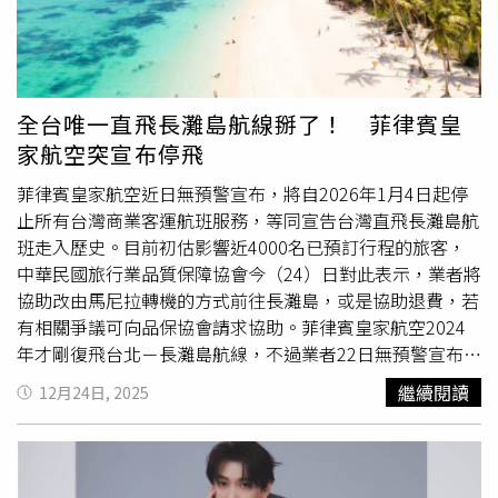
消息，高鐵全線列車已恢復正常營運；若因此造成行程延
誤，依照高鐵旅客運送契約，本事件非可歸責於高鐵公司，
亦非屬
不可抗力
事由，依退費補償規定將退還行程延誤超過
30分鐘以上旅客實收票價之10%。◎勇敢求救並非弱者，
您的痛苦有人願意傾聽，請撥打1995◎如果您覺得痛苦、
全台唯一直飛長灘島航線掰了！ 菲律賓皇
似乎沒有出路，您並不孤單，請撥打1925
家航空突宣布停飛
菲律賓皇家航空近日無預警宣布，將自2026年1月4日起停
止所有台灣商業客運航班服務，等同宣告台灣直飛長灘島航
班走入歷史。目前初估影響近4000名已預訂行程的旅客，
中華民國旅行業品質保障協會今（24）日對此表示，業者將
協助改由馬尼拉轉機的方式前往長灘島，或是協助退費，若
有相關爭議可向品保協會請求協助。菲律賓皇家航空2024
年才剛復飛台北－長灘島航線，不過業者22日無預警宣布，
因營運調整，2026年1月4日起暫停商業客運航班服務，航
繼續閱讀
12月24日, 2025
空公司已啟動退款作業。菲律賓皇家航空的聲明提到，原本
期待新冠疫情結束後能擺脫嚴重虧損，但未料菲律賓面臨的
國際地緣政治問題，對公司造成直接的影響，目前正在為已
預定機票的乘客辦理退款。由於多家旅行社業者皆有安排桃