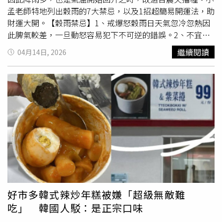
孟老師特地列出穀雨的7大禁忌，以及1招超簡易開運法，助
財運大開。【穀雨禁忌】1、戒爆怒穀雨日天氣忽冷忽熱因
此脾氣較差，一旦動怒容易犯下不可逆的錯誤。2、不宜減
衣物穀雨日天氣早熱晚涼，不宜收太多衣物以免身體著涼感
繼續閱讀
04月14日, 2026
冒。3、避去森林穀雨日是撲滅害蟲的時刻，因此害蟲較多
前往山區森林多的地方容易被害蟲叮咬，因此盡量避開森林
與雨林之地。4、注意除濕穀雨日容易下雨，也容易忽冷忽
熱，濕氣較重，因此要注意多加除溼，以免引發痛風。5、
小心用電穀雨日濕氣重，用電要小心，尤其電器用品容易受
潮，或者使用電器用品容易觸電。6、傳染疫情變多穀雨日
濕氣重，易引發傳染疾病，尤其現在疫情嚴峻，需要注意社
交距離，以避免傳染病發生。7、上山要注意穀雨日易下
雨，前往山上要注意容易天雨路滑，易跌倒摔倒，建議避免
前往山區。【開財運方法】準備一碗生米，米中放88元硬
幣，選當日早上9:00-11:00，向天外祈求財運大發，此碗米
為馬年穀雨米，求完後放在書桌上，男左女右，放1天後
倒
好市多韓式辣炒年糕被嫌「超級無敵難
掉
，硬幣拿去捐款，能讓你財運大開，有施必有得。關於穀
吃」 韓國人駁：是正宗口味
雨的由來，民間相傳黃帝於春末時，向所有天下百姓與丞相