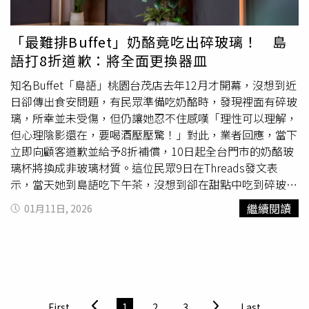
痛」。劉博仁提醒，若平時吃得很養生，卻莫名感到關節酸
痛、肌肉僵硬甚至容易疲勞，可檢視飲食中是否有「4類高
草酸食物」：蔬菜類包括菠菜、甜菜根、莧菜、瑞士甜菜；
「最難排Buffet」奶酪竟吃出碎玻璃！ 島
水果類有楊桃、奇異果（適量即可）、李子；堅果與種子則
語打8折道歉：將全面更換器皿
是杏仁、腰果、花生；其他還包含巧克力（可可含量越高的
黑巧克力越多）、濃茶。不過劉博仁表示，民眾只要掌握幾
知名Buffet「島語」桃園台茂店去年12月才開幕，沒想到近
個原則，仍然可以享受美食，首先是建議每天至少喝2000
日卻傳出食安問題，有民眾準備吃奶酪時，發現裡面有碎玻
至2500cc的水，有助於稀釋尿液中的草酸濃度；吃高草酸
璃，所幸並未受傷，但仍讓她忍不住感嘆「理性可以理解，
蔬菜時，搭配富含鈣質的食物如豆腐、優格、小魚乾，讓它
但心理陰影還在，要喝酒壓壓驚！」對此，業者回應，當下
們在腸道就先結合排掉；最後是改變烹調方式，水煮可讓草
立即向顧客道歉並給予8折補償，10日起全台門市的奶酪玻
酸溶出，例如菠菜或莧菜汆燙後，把湯汁
倒掉
再吃，比直接
璃杯將換成非玻璃材質。這位民眾9日在Threads發文表
生食溫和。事實上，根據衛福部國健署資料，同樣醒民眾菠
示，當天她到島語吃下午茶，沒想到卻在甜點中吃到碎玻
菜與豆腐一起吃並不會造成身體結石的問題，草酸鈣結石的
璃，「現場經理有即時處理、整批甜點收回也給了8折，理
繼續閱讀
01月11日, 2026
主因是高草酸血症所導致，「在攝取含有草酸的食物，反而
性可以理解，但心理陰影還在，要喝酒壓壓驚。」貼文曝光
要同時攝取鈣質，才能提高草酸和鈣離子在腸道結合的機會
後，不少網友紛紛在底下留言，「玻璃欸！這至少要免單起
以減少草酸的吸收」。
跳的補償了吧，會死人欸這個」、「這超嚴重，8折根本是
敷衍，在美國發生這種事原PO可以告到餐廳
倒掉
吧」、
「吃到塑膠或者衛生紙之類都還好，頂多衛生問題，但玻璃
這是尖銳物，跟把刀吞進去肚子裡沒甚麼差別，喉嚨、腸胃
First
1
2
3
Last