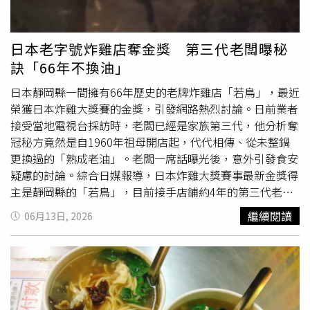
短、容易報廢及人力安排等因素影響，才會經常處於缺貨狀
例病例，主要分布於美洲，以巴西、玻利維亞及哥倫比亞等
態。也難怪許多網友笑稱，SUBWAY濃湯已經從配餐商品，
國病例數為多；亞洲鄰近國家越南、馬來西亞及斯里蘭卡等
變成需要靠運氣才能遇到的「隱藏版傳說美食」。
國近期疫情上升，且越南、斯里蘭卡、寮國、柬埔寨、馬爾
日本老字號炸雞店奪金獎 第三代老闆曝秘
地夫及東帝汶等國今年病例數高於去年同期。疾管署說明，
訣「66年不換油」
由於登革熱病媒蚊吸血後需要找尋水源產卵，幼蟲（孑孓）
和蛹皆在水中活動，請民眾應主動進行室內及戶外環境巡
日本靜岡縣一間擁有66年歷史的老牌炸雞店「若鳥」，最近
檢，落實「巡、倒、清、刷」，清除不必要的器物，仍需使
榮獲日本炸雞大獎賽的金獎，引發網路熱烈討論。日前業者
用之容器應定期刷洗並於使用後倒置；降雨過後請務必再次
接受當地電視台採訪時，老闆已經是家族第三代，他分析奪
巡視住家週遭環境及家戶內是否有積水處，將積水
倒掉
，沒
冠秘方竟然是自1960年祖母開店起，代代相傳、從未整鍋
有孳生源就沒有病媒蚊，以降低登革熱等蚊媒傳播疾病感染
更換過的「熟成老油」。老闆一席話曝光後，意外引發食安
風險。疾管署提醒，鄰近之東南亞／南亞登革熱疫情持續，
疑慮的討論。綜合日媒報導，日本炸雞大獎賽事最新金獎得
民眾返國入境時如有登革熱疑似症狀，請主動告知機場檢疫
主是靜岡縣的「若鳥」，目前接手店鋪約4年的第三代老闆
人員；從事戶外活動時建議穿著淺色長袖衣褲，並使用政府
接受電視台訪問時，他大方表示，66年來店內從未一次性
倒
繼續閱讀
06月13日, 2026
機關核可含敵避（DEET）、派卡瑞丁（Picaridin）或伊默
掉
整鍋油炸用油；老闆強調，正是依靠這鍋持續養護的老
克（IR-3535）等有效成分之防蚊藥劑。如出現發燒、頭
油，才讓炸雞擁有新油完全無法複製的複合香氣與獨特風
痛、後眼窩痛、肌肉關節痛等登革熱疑似症狀，請儘速就醫
味，而這也是該店能夠在激烈競爭中脫穎而出並斬獲金獎的
並告知醫師旅遊活動史。
關鍵。炸雞店「66年不換油」的消息一出，隨即引發大批網
友對食品安全的疑慮。不過根據業者的實際操作，這項工藝
類似於「老滷汁」或「老麻辣鍋底」的傳統概念，每日營業