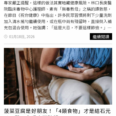
專家嚴正提醒，這樣的做法其實暗藏健康風險。林口長庚醫
院臨床毒物中心護理師、素有「無毒教母」之稱的譚敦慈，
在節目《祝你健康》中指出，許多民眾習慣將剩下少量洗劑
加入清水搖勻繼續使用，或在瓶中尚有殘留時，直接倒入補
充包混合使用。她強調：「這是大忌，不要這樣節儉。」譚
敦慈引用衛福部過去的檢驗結果指出，加水後的清潔用品
繼續閱讀
01月18日, 2026
中，細菌數量明顯偏高，若真的擠不出來，建議直接丟棄會
比較安全。她進一步提醒，若要使用補充包，必須先將原本
的瓶器徹底清洗乾淨並晾乾，甚至可使用少量酒精消毒，
倒
掉
後再加入新液體。因為若殘留舊品或瓶內潮濕，將容易滋
生細菌，造成污染。「勤儉是美德，但更重要的是確保使用
的產品安全無虞。」皮膚科醫師蔡逸姍亦曾在個人粉專發文
分析，自來水並非完全無菌，直接加進清潔劑中，不僅可能
引入細菌，原有的防腐劑也會因此被稀釋，導致防腐效果降
低，增加產品腐敗與洗淨力下降的風險。蔡逸姍建議，當產
品幾乎見底、無法擠出時，可加入少量清水讓殘餘液體充分
流出並一次用完；若想更謹慎，應使用煮沸放涼的水較為安
全。此外，新光醫院家醫科醫師柳朋馳也建議，如需稀釋使
菠菜豆腐是好朋友！「4類食物」才是結石元
用，可將少量洗劑分裝至另一個乾淨空瓶，再加入冷開水稀