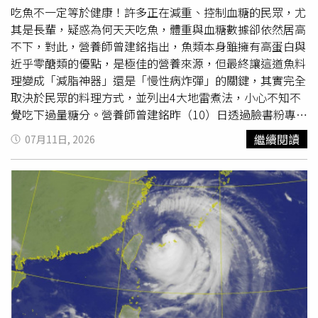
錢，「家事我儘量做，有些不想做，留給婆婆，先生不做就
吃魚不一定等於健康！許多正在減重、控制血糖的民眾，尤
放他去，讓他老媽去補位。我還能做什麼？有人跟我一樣跟
其是長輩，疑惑為何天天吃魚，體重與血糖數據卻依然居高
婆婆同住還要給家用的嗎？」貼文曝光後，不少網友紛紛在
不下，對此，營養師曾建銘指出，魚類本身雖擁有高蛋白與
底下留言，「過得好卑微」、「還能做什麼？離婚啦！自己
近乎零醣類的優點，是極佳的營養來源，但最終讓這道魚料
賺的錢自己花不香嗎？快逃吧」、「姊妹，吃點好的吧」、
理變成「減脂神器」還是「慢性病炸彈」的關鍵，其實完全
「第一次看到女方給家用的，妳給了家用，那他包家務
取決於民眾的料理方式，並列出4大地雷煮法，小心不知不
啊」、「洗碗、丟垃圾、拖地、掃地對一個大男人到底有多
覺吃下過量糖分。營養師曾建銘昨（10）日透過臉書粉專
難」、「給家用還要做家事，還要跟婆婆同住，妳完全被當
「吃對營養所｜建銘營養師」發文表示，市場常見的「黑格
繼續閱讀
07月11日, 2026
盤子、廉價勞工還是沒薪水的欸」、「這老公可以不要了，
魚」（黑鯛）因肉質結實鮮甜而廣受歡迎，但民眾若偏好使
吃人夠夠」。也有人說，「妳明明可以一個人活得精彩，為
用油炸、糖醋勾芡、三杯或重鹹豆瓣紅燒等方式料理，往往
啥要結婚給人糟蹋？」、「帶女兒在外面租房子還比較
會讓健康大打折扣。曾營養師進一步說明，上述烹調手法不
好」、「小孩多大了？如果妳暫時為了小孩離不開、那至少
僅會讓魚肉像海綿一樣吸滿油脂、熱量翻倍，更隱藏了滿滿
停止不合理的付出」、「買錯股票都知道要停損，這種爛咖
的糖分與高鈉危機，極易導致增加高血壓與水腫風險；相反
妳留著當寶？」、「男人一旦開始不用負責任，只會越來越
地，他大力推薦民眾選擇薑蔥清蒸、少油乾煎或鹽烤等低油
軟爛，他媽讓他覺得他什麼都不用做是對的，那請他媽自己
方式，才能完美保留優質蛋白質並鎖住食材鮮甜。為了讓民
收拾這個垃圾」、「45歲最近剛學會倒垃圾，妳39歲了，
眾吃得更健康，曾營養師特別推薦一道零失敗的「薑蔥清蒸
怎麼還沒有把這個垃圾
倒掉
？」、「正常來說，買到爛東西
黑格魚」，只需準備黑格魚一尾、薑絲、蔥段與一至二茶匙
不是換就是退貨，啊你家這個這麼爛的東西，不退貨？」
的薄鹽醬油；料理時的去腥關鍵在於必須將魚肚內的黑膜和