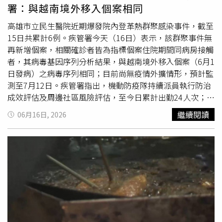
再經過微波解凍、加熱、攪拌及測溫等程序才能販售。由於
署：與越南境外移入個案相同
製作流程繁瑣，加上用餐尖峰時段店員大多忙於製作潛艇堡
與結帳工作，經常沒有多餘時間處理湯品，因此一旦賣完就
高雄市立民生醫院近期爆發院內登革熱群聚感染事件，截至
不一定會立即補煮。更關鍵的問題在於保存期限與報廢成
15日共累計6例。疾管署今天（16日）表示，該群聚事件無
本。前員工指出，一包濃湯加熱後大約只能分裝3至4碗，保
再新增個案，相關確診者皆為指標個案住院期間同病房接觸
存時間約2至4小時，超過期限後就必須依規定全部報廢，而
者，其病毒基因序列分析結果，與越南境外移入個案（6月1
且員工也不能自行帶走或飲用。有員工坦言，若當天客人不
日發病）之病毒序列相同；目前尚無疫情外擴情形，預計監
多，常常煮好後賣不完，最後只能整鍋
倒掉
，因此許多門市
測至7月12日。疾管署指出，機動防疫隊持續派員執行防治
對於補煮相當保守。此外，還有前員工透露，部分濃湯口味
成效評估及周邊社區風險評估，至今日累計出勤24人次；另
本身帶有微酸風味，過去曾有顧客誤以為湯品變質而提出客
衛生單位亦已執行醫院及社區孳生源巡查清除、化學防治及
繼續閱讀
06月16日, 2026
訴，讓第一線人員相當頭痛。再加上製作流程繁瑣、銷量不
環境整頓工作，並針對群聚單位相關區域工作人員、住院中
穩定，對不少門市而言可說是「吃力不討好」的商品。甚至
及回溯已出院病患等風險對象擴大採檢，已採檢1400餘
有SUBWAY店長親自出面說明，一鍋濃湯通常只有約3碗份
人，除前述確診者外均為陰性。疾管署監測資料顯示，今年
量，加熱後最多保存4小時，如果沒有人購買，最後只能直
截至6月15日，累計75例登革熱確定病例，其中7例為本土
接報廢。尤其晚餐離峰或接近打烊時段，許多門市乾脆不再
病例，居住地均為高雄市；另68例境外移入，均自東南亞及
補煮，以免增加損失。不過店長也幽默表示：「如果你一次
南亞國家移入，以印尼（21例）為多，其次為馬爾地夫
包4碗，我們就幫你煮。」一句話讓不少網友瞬間理解背後
（14例）及越南（9例），今年累計病例數與去年同期（79
原因。真相曝光後，不少消費者終於恍然大悟，原來
例）相當 ，低於2024年同期（274例）。國際疫情部分，
SUBWAY濃湯並非停售，而是受到製作流程繁瑣、保存時間
全球登革熱疫情持續，今年截至4月全球累計報告102萬餘