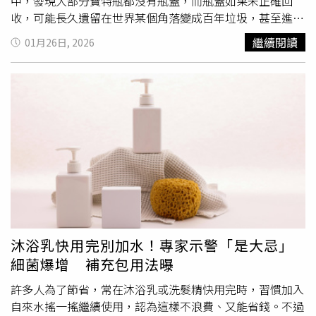
中，發現大部分寶特瓶都沒有瓶蓋，而瓶蓋如果未正確回
收，可能長久遺留在世界某個角落變成百年垃圾，甚至進到
海鳥、海洋生物的肚子。至於寶特瓶該如何正確回收呢？雲
繼續閱讀
01月26日, 2026
林縣環保局解答，首先要把殘留物
倒掉
，接著進行簡單沖洗
再壓縮體積（壓扁），最後將瓶蓋栓回後再回收。 環保團
體「RE-THINK 重新思考」也曾在臉書撰文道，因為寶特瓶
的瓶蓋（PP材質）、瓶身（PET材質）是不同材質，過去有
說法是將瓶蓋、瓶身、包裝紙全部分開回收，而根據統計，
每年約有一半的回收寶特瓶上沒有瓶蓋，但這些瓶蓋可能離
開垃圾處理系統，進一步影響環境。「RE-THINK 重新思
考」表示，普遍寶特瓶回收業者，會在粉碎後使用「水分
離」區分不同材質的瓶蓋和瓶身，進入水中後，密度較大的
瓶身會下沉，密度較小的瓶蓋則會漂浮，如此一來就能各自
分類回收了。「RE-THINK 重新思考」強調，把寶特瓶的瓶
蓋蓋好，回收率才會更高，而寶特瓶的包裝紙，是為了方便
沐浴乳快用完別加水！專家示警「是大忌」
回收業者辨識，因此不需要特別移除，「當然，最好最好的
細菌爆增 補充包用法曝
方法，還是避免使用寶特瓶啦！」根據《廢棄物清理法》，
如未依規定棄置垃圾，將處新台幣1200元以上、6000元以
許多人為了節省，常在沐浴乳或洗髮精快用完時，習慣加入
下罰鍰。
自來水搖一搖繼續使用，認為這樣不浪費、又能省錢。不過