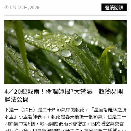
有垃圾吸了湯汁之後黏在碗上，或害垃圾跟廚餘分不乾淨，
到時候
倒掉
，說不定會引發全台的病毒感染」、「你這水裡
繼續閱讀
04月22日, 2026
很難處理」。
面不知道有什麼微生物，也不確定有什麼昆蟲的卵，要是不
小心是對台灣生態有害的那就是個問題，這屬於違法了
吧？」、「為什麼會帶回來？恆河裡的病菌台灣也許沒有，
你可能已經帶了病菌入境台灣了，是不是該問一下專業人士
怎麼處理」。對此，原PO在4月12日回應，強調會主動聯繫
相關單位確認法規，也會讓恆河水有最安全的處理方式。4
月16日，原PO更新最新進度，表示他正親自送2瓶恆河水返
回印度恆河，並沒有倒在台灣，後來經過3次轉機，從台灣
到泰國、新德里，再到瓦拉納西（Varanasi），終於讓恆河
水「回家」。原PO也說，他與印度人分享這段經歷，對方
告訴他「恆河水本來就不能帶走」，由於上下游都有燒屍
體，裝水回去會把人的靈魂裝走，導致靈魂沒辦法好好走，
4／20迎穀雨！命理師揭7大禁忌 超簡易開
而他之所以回到恆河，也是因為靈魂想回家，「印度人對恆
運法公開
河水的故事有好幾個版本，有人說可以把恆河水帶回家，也
有人說不行，反正我這輩子是不會再帶回家了。」
下週一（20日）是二十四節氣中的穀雨，「星座塔羅牌之清
水孟」小孟老師表示，穀雨是春天最後一個節氣，也是二十
四節氣中第6個，穀雨開始後雨水會增加，因為暖空氣交會
因此降雨多，也是氣溫開始回升之時，故適合農夫播種。小