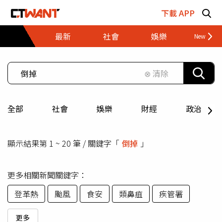
跳至主要內容區塊
下載 APP
最新
社會
娛樂
財經
⊗ 清除
全部
社會
娛樂
財經
政治
顯示結果第 1 ~ 20 筆 / 關鍵字「
倒掉
」
更多相關新聞關鍵字：
登革熱
颱風
食安
類鼻疽
疾管署
更多