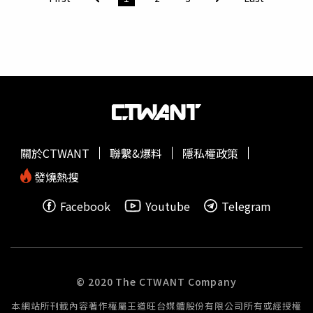
都可能大出血，可能受中重傷，嚴重一點死亡都可能的」、
「不是有沒有吃進去的問題，是根本不該有玻璃在食物裡
面，妳真的要更嚴肅處理這件事」、「說實話是要整桌免單
的，玻璃吃下去不是開玩笑的，今天是你幸運有發現，如果
是小孩子就根本不會去注意到」。對此，原PO則留言補
充，當下只在意有沒有流血、人沒事就好，折扣幾折都不重
要，而且是在用餐最後10分鐘才發生，所以現場也沒有不
滿，是驚嚇的情緒比較多，之前在台北店吃的體驗也是好
的，所以才會再訂桃園店，「可能剛開幕比較混亂，希望桃
關於CTWANT
聯繫&爆料
隱私權政策
園島語能好好重視食安問題，若不慎小孩吃到怎麼辦，想到
就覺得可怕！」針對此次食安事件，業者回應，這組客人用
發燒熱搜
餐時段為下午茶，當時客人吃甜點奶酪的時候，發現裡面有
Facebook
Youtube
Telegram
碎玻璃，當下立即向服務人員反映，餐廳也立刻上前更換，
並確認客人是否有受傷，同時餐檯也全面清查其餘甜點是否
有發生同樣問題。業者強調，事後確認為單獨狀況，客人也
並未吃入口，餐廳人員第一時間立刻致歉，也予以餐費折扣
做為彌補，10日起全門市會把奶酪玻璃杯更換為更安全材
© 2020 The CTWANT Company
質，避免任何問題再次發生。
本網站所刊載內容著作權屬王道旺台媒體股份有限公司所有或經授權