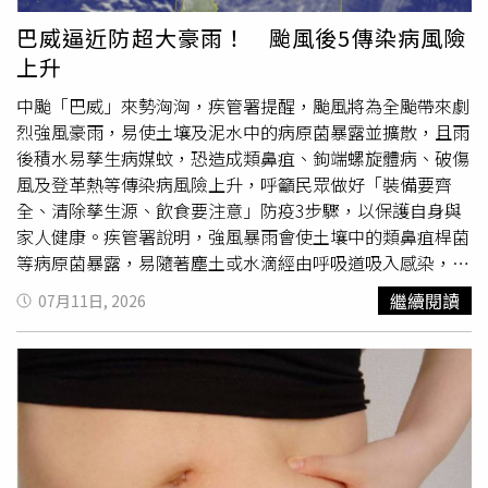
血塊徹底刮除乾淨。處理完畢後在魚身劃刀、抹薄鹽並鋪上
薑蔥，待水滾後送入蒸鍋蒸8至12分鐘，起鍋
倒掉
腥水並淋
巴威逼近防超大豪雨！ 颱風後5傳染病風險
上薄鹽醬油、撒上蔥絲，即可輕鬆完成一道適合全家大小的
上升
健康主菜。除了烹調方式，曾營養師也提醒民眾注意醬汁的
攝取量，並直言「醬汁是拿來提味，不是拿來喝的」；不少
中颱「巴威」來勢洶洶，疾管署提醒，颱風將為全颱帶來劇
人即使選擇清蒸，卻將蒸魚醬油或豆豉加得過多，讓魚肉宛
烈強風豪雨，易使土壤及泥水中的病原菌暴露並擴散，且雨
如在醬汁中「泡溫泉」，如此一來高血壓與腎臟病風險同樣
後積水易孳生病媒蚊，恐造成類鼻疽、鉤端螺旋體病、破傷
會大幅上升。因此，享用清蒸魚時應避免用醬汁大量拌飯，
風及登革熱等傳染病風險上升，呼籲民眾做好「裝備要齊
以免在不知不覺中攝入過量的鈉。最後，曾營養師強調飲食
全、清除孳生源、飲食要注意」防疫3步驟，以保護自身與
均衡的重要性，建議每餐的魚肉攝取量大約以一個手掌大小
家人健康。疾管署說明，強風暴雨會使土壤中的類鼻疽桿菌
為宜，並搭配半碗至一碗的飯與兩拳頭份量的蔬菜，才是營
等病原菌暴露，易隨著塵土或水滴經由呼吸道吸入感染，慢
養的黃金比例。他也特別呼籲減重族群，千萬不要盲目實施
性病患（如糖尿病、肺病、肝病、腎病、癌症或免疫功能受
繼續閱讀
07月11日, 2026
「只吃魚、不吃澱粉」的極端飲食法，否則下午容易因飢餓
損者等重症高風險族群），在颱風期間應儘量待在室內、緊
而心慌，導致晚上引發暴食反彈；適量攝取白飯或地瓜等優
閉門窗，若必須在室內外清理環境時均建議佩戴口罩。疾管
質澱粉，減重之路才能走得既健康又長遠。
署提到，處理積水、污泥或災害廢棄物時，應穿著雨鞋或防
水長靴、配戴防水手套及口罩，切勿赤手赤腳或穿拖鞋，避
免皮膚傷口接觸病菌，或遭生鏽鐵釘、鐵片割刺傷而引發感
染。疾管署表示，風災過後1週為登革熱防治的關鍵期，雨
停後請民眾務必主動巡檢居家環境，動手清理生活周遭的積