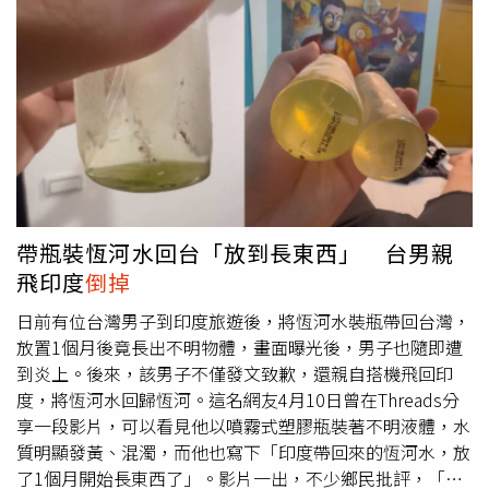
有超過2千則留言，許多鄉民表示，「這個問題我也常常覺
得困擾，到底要放碗裡還是不要放」、「我也覺得這樣超噁
的，但很多人不介意」、「我會看看店內是否能看到垃圾
桶，自己拿去丟，沒有的話才放碗盤上」、「有時候是店家
沒有垃圾桶，電風扇在那邊吹，衛生紙容易掉到地上」、
「有聽過討厭客人把衛生紙丟在碗裡的店家，所以我都會另
外用一張乾淨的衛生紙，把用過的衛生紙包起來」。有一派
人指出，「因為老闆也是這樣收啊」、「本來就是集中處
理，我餐飲做很久，遇到這樣的客人會很感激」、「看起來
你沒做過服務生，是我，我會很感激他，誰知道你拿衛生紙
帶瓶裝恆河水回台「放到長東西」 台男親
擦了什麼？你放在碗裡，我大不了直接
倒掉
，輕輕鬆鬆，反
飛印度
倒掉
正最後碗都要過洗碗精，有差嗎」、「覺得客人挺貼心的，
衛生紙很容易因為風吹掉落，掉到地上要撿更浪費時間」、
日前有位台灣男子到印度旅遊後，將恆河水裝瓶帶回台灣，
「做餐廳服務員路過，這比把骨頭直接放桌上好很多」、
放置1個月後竟長出不明物體，畫面曝光後，男子也隨即遭
「我是服務業，沒吃完的倒同一碗，擦過的衛生紙放另一
到炎上。後來，該男子不僅發文致歉，還親自搭機飛回印
碗，讓服務生能很快的把桌面上的東西收走」。另一派人則
度，將恆河水回歸恆河。這名網友4月10日曾在Threads分
說，「每間店規矩不同，我也覺得放裡面很髒」、「又不是
享一段影片，可以看見他以噴霧式塑膠瓶裝著不明液體，水
每間店都這樣收」、「我做過外場，很討厭客人這樣幫我收
質明顯發黃、混濁，而他也寫下「印度帶回來的恆河水，放
桌，垃圾跟碗通常要放在不同地方，他這樣倒在一起常常會
了1個月開始長東西了」。影片一出，不少鄉民批評，「你