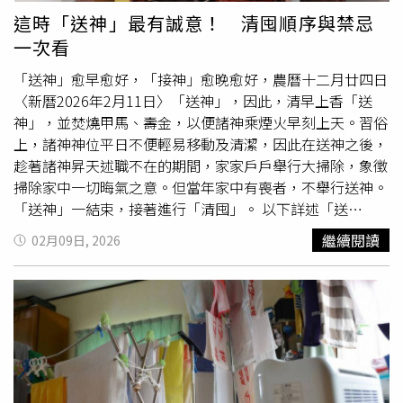
「很好吃」，認為整體口味相當接近韓國常見的辣炒年糕。
這時「送神」最有誠意！ 清囤順序與禁忌
她也提到，雖然味道稍微偏鹹，但並不誇張，與韓國路邊攤
一次看
販售的辣炒年糕相當類似。闆娘歐膩也推測，部分台灣消費
者可能較習慣台式改良的韓式料理口味，因此對較接近韓國
「送神」愈早愈好，「接神」愈晚愈好，農曆十二月廿四日
原味的做法感到不習慣。
〈新曆2026年2月11日〉「送神」，因此，清早上香「送
神」，並焚燒甲馬、壽金，以便諸神乘煙火早刻上天。習俗
上，諸神神位平日不便輕易移動及清潔，因此在送神之後，
趁著諸神昇天述職不在的期間，家家戶戶舉行大掃除，象徵
掃除家中一切晦氣之意。但當年家中有喪者，不舉行送神。
「送神」一結束，接著進行「清囤」。 以下詳述「送
神」、「清囤」禁忌及開運法：一、2026年最佳「送神」
繼續閱讀
02月09日, 2026
時間「子」時是一天的開始，「子」時是晚上23點至01
點，因為「送神」愈早愈好，2026年2月10日晚上23點，就
是民俗「子」時的開始，因此，在這時間「送神」最有誠
意，可以讓神明最早放假，讓祂更開心來保佑我們。二、
「清囤」順序「送神」完緊接著再到神位前燒香秉告神明及
祖先，即將進行「清囤」，也就是依序清理家中神像神明香
爐祖先牌位祖先香爐神明桌三、神像清理方法神像先用乾淨
的毛刷小心清理，神像盡量用乾布擦拭，仍不乾淨才用濕布