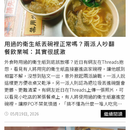
結束後，員工會過濾掉肉渣與雜質，保留鍋底少量的老油作
為風味基底，隔日再不斷注入新油進行循環調和。換言之，
舊油在過程中持續被新油稀釋替換，並非同一批油連續高溫
加熱超過半個世紀。然而，這項傳統技法雖然成就了美味，
卻也伴隨著健康隱患；有日本食品專家提醒，食用油經過反
覆高溫加熱，會逐步產生反式脂肪酸、丙烯酰胺等致癌與有
用過的衛生紙丟碗裡正常嗎？兩派人吵翻
害物質。即便業者每日添加新油稀釋，長期累積下來的劣變
餐飲業喊：其實很感激
產物依舊無法完全消除，消費者在追求老字號美味的同時，
仍需拿捏健康風險。
外食時用過的衛生紙到底該放哪？近日有網友在Threads抱
怨，看見有人將用完的衛生紙直接塞進店家碗裡，讓他感到
相當不解，沒想到貼文一出，意外掀起兩派論戰，一派人說
這樣更方便收桌又乾淨，另一派人則認為把垃圾丟進碗盤會
更髒、更難清潔。有網友近日在Threads上傳一張照片，可
以看見小吃店的某張餐桌上，有人將使用過的衛生紙塞進空
碗裡，讓原PO不禁氣憤道，「搞不懂為什麼一堆人吃完東
西都喜歡把用過的衛生紙放到店家碗盤裡？如果你在家請朋
繼續閱讀
05月19日, 2026
友吃完飯，他把擦完嘴巴甚至擤過鼻涕的衛生紙放你的碗
裡，你會怎樣？」貼文曝光後，吸引超過188萬次瀏覽，並