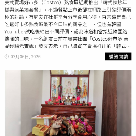
宣布倉頡造字完成，在這一天下了一場不平凡的雨，也降下
美式賣場好市多（Costco）熟食區近期推出「韓式辣炒年
很多穀米，後人將此日定為穀雨，用來紀念古人聖功，倉頡
糕與紫菜捲套餐」，不過餐點上市後卻在網路上引發評價兩
死後有人將此穀雨日用來祭拜倉頡，也叫「穀雨節」。◎民
極的討論。有網友在社群平台分享食用心得，直言這是自己
俗信仰僅供參考，請勿過度迷信！
吃過好市多熟食區最不合口味的商品之一，但也有韓國
YouTuber試吃後給出不同評價，認為味道相當接近韓國路
邊攤的口味。一名網友日前在臉書社團「Costco好市多 商
品經驗老實說」發文表示，自己購買了賣場推出的「韓式辣
炒年糕與紫菜捲套餐」，實際品嚐後感到相當失望，「真的
繼續閱讀
03月06日, 2026
超級！無敵！難吃！」他指出，餐點中的年糕口感過於軟
爛，而紫菜捲吃起來既不酥脆，也帶有類似蒟蒻的口感，整
體風味與預期落差較大，認為只有甜不辣還算可以接受。貼
文曝光後，引發不少會員留言討論，有人表示「不能同意更
多，吃一次不會再買」、「買過一次，超難吃，害我很生
氣」、「昨天好奇也買了，真的超難吃」、「上次去差點
買，忽然想起有人發文說難吃，趕緊守住錢錢」、「我極少
倒掉
食物，但這個餐點我吃了幾口後直接丟廚餘」。不過也
有不同看法。嫁到台灣的韓國YouTuber「闆娘歐膩」近日
在影片中分享試吃心得。她在影片中先聞餐點味道，認為氣
味正常，接著品嚐辣炒年糕後表示味道相當不錯，甚至驚呼