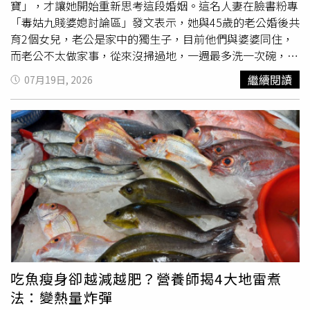
寶」，才讓她開始重新思考這段婚姻。這名人妻在臉書粉專
「毒姑九賤婆媳討論區」發文表示，她與45歲的老公婚後共
育2個女兒，老公是家中的獨生子，目前他們與婆婆同住，
而老公不太做家事，從來沒掃過地，一週最多洗一次碗，最
近才剛學會倒垃圾。某天她與同事聊天時，對方認為她老公
繼續閱讀
07月19日, 2026
是個媽寶，起初她不相信，覺得老公是個對家庭負責的人，
直到同事這麼說，她才開始思考這個問題。人妻提到，房子
是婆婆的，而她曾提議家事應該由婆婆、老公和她3個人分
攤，但婆婆不認同，認為家事應由媳婦一手包辦，讓兒子可
以拚事業，雖然她當下質疑「我難道沒有事業？」婆婆卻回
她「我是看不出來啦」。人妻指出，她與老公的職稱同樣是
副理，但老公是在銀行擔任總行業務職，而她是科技業的人
資，且比老公小6歲。經濟上，她從未跟老公要過家用，對
方甚至要求她每個月拿出1萬元，魚、肉、水果以及孩子的
衣服、零食都是她買，老公卻覺得她在佔他便宜，「年輕時
他也是看我有點姿色才追的，我因為他負責、會照顧人才嫁
的，未料結婚10年後會是這等光景。」人妻無奈道，當初婆
吃魚瘦身卻越減越肥？營養師揭4大地雷煮
家只給她6萬小聘，並沒有大聘、黃金，而老公和她商量要
法：變熱量炸彈
與婆婆同住，她妥協了，對方要求她給家用，她也乖乖給