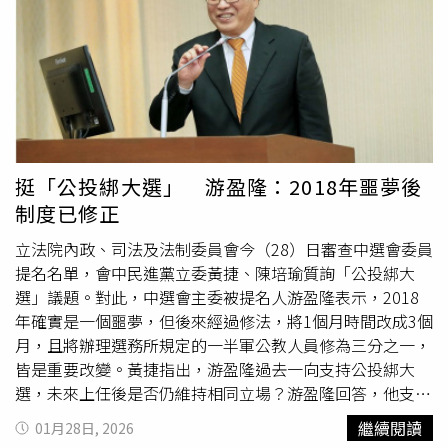
利用酸性環境破壞細菌細胞膜；最後則是「徹底乾燥」，將
水箱倒置晾乾，斷絕細菌賴以生存的潮濕環境，這也是切斷
細菌命脈的最關鍵一步。對於網傳在水箱內放入鋁箔紙或硬
幣可抑菌的偏方，豆豆媽咪實測後解釋，雖然金屬離子理論
上具備抑菌效果，但在實際應用上相當有限，絕不能取代物
理性的刷洗，民眾不應過度依賴而偷懶。豆豆媽咪建議，除
濕機水箱應維持每週清洗一次的頻率，才能有效阻斷生物膜
的生長週期。除了除濕機水箱外，進氣口濾網的清潔同樣不
挺「公投綁大選」 游盈隆：2018年噩夢後
可忽視，她提醒濾網應每2至4週清潔一次，且清潔時應採取
制度已修正
「先吸塵、後沖水」的順序，避免灰塵結塊。沖洗時水溫應
低於40度以防尼龍濾網變形，並嚴禁在陽光下曝曬以防脆
立法院內政、司法及法制委員會今（28）日審查中選會委員
化，僅需放置於陰涼處陰乾即可。另外，若除濕機機型配有
提名名單，會中民進黨立委黃捷、陳培瑜質詢「公投綁大
HEPA濾網，則絕對禁用水洗，否則將導致過濾功能喪失。
選」議題。對此，中選會主委被提名人游盈隆表示，2018
豆豆媽咪呼籲，趁著家中大掃除，民眾應立即檢查除濕機狀
年確實是一個噩夢，但後來經過修法，將1個月時間改成3個
況，別讓追求乾爽的美意，反而成為危害呼吸道健康的隱
月，且將辦理選務所規定的一半軍公教人員修為三分之一，
憂。
皆是重要改變。黃捷指出，游盈隆過去一向支持公投綁大
選，未來上任後是否仍維持相同立場？游盈隆回答，他支持
公投綁大選，且沒有不支持的空間，因為相關法律已經通
繼續閱讀
01月28日, 2026
過。黃捷續指，如何解決過去2018年邊開票、邊投票，開