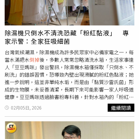
擦拭，不可用水洗，怕臉會花掉或龜裂。四、香爐清理禁忌
香爐盡可能不要拿下來清理，準備全新或神明專用的湯匙與
過濾網，香爐在原位置，將香灰用湯匙舀起到濾網，過濾雜
物與硬塊，再把過濾好的香灰放回香爐內八分滿！千萬不可
除濕機只倒水不清洗恐藏「粉紅黏液」 專
以「倒爐」！「倒爐」就是拿起香爐，將香灰傾倒出來，此
家示警：全家狂吸細菌
舉會把福氣及好運
倒掉
了！最後，將香灰抹平，象徵平安圓
滿。注意香灰不可壓實，宜鬆軟，古人說：插香鬆，賺錢才
台灣氣候潮濕，除濕機成為許多民眾家中必備家電之一，每
會輕鬆！五、擲筊問吉全部清理完畢後，先擲筊問神佛這樣
當水滿把水
倒掉
後，多數人常常忽略清洗水箱，生活家事達
坐是否舒適(有職務代理人值班應筊)？若非「聖筊」，則要
人「豆豆媽咪」發出警訊，除濕機水箱僅採取「只倒水、不
調整神像或神明爐，直到「聖筊」。接著擲筊問祖先這樣坐
刷洗」的錯誤習慣，恐導致內壁出現滑膩的粉紅色黏液；她
是否舒適？若非「聖筊」，則要調整祖先牌位或祖先爐，直
進一步說明，這並非單純水垢，而是由「黏質沙雷氏菌」形
到「聖筊」，這樣整個過程才算圓滿完成。
成的生物膜，未妥善清潔，長期下來可能影響一家人呼吸道
健康。豆豆媽咪透過臉書粉專科普，針對水箱內的「粉紅軍
團」，她強調只用清水沖洗是無法去除生物膜，必須遵循
繼續閱讀
02月05日, 2026
「刷、殺、乾」3大正確清潔步驟。首先，排空水箱後應使
用軟毛刷或海綿，搭配中性洗碗精進行物理刷洗，特別針對
把手凹槽、水箱轉角及浮球連桿等死角重點清潔；其次，若
水垢過厚，可利用1比10的白醋或檸檬酸溫水浸泡20分鐘，