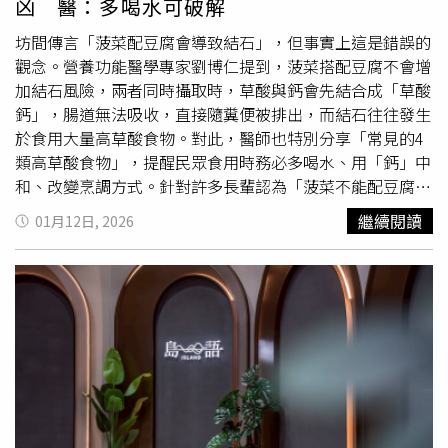
凶 醫：多喝水可破解
釋，並於短期內使用完畢。切記千萬不要直接往原瓶中加
水，否則整瓶產品可能因變質發臭而報廢，反而得不償失。
坊間傳言「菠菜配豆腐會導致結石」，但事實上這是錯誤的
觀念。營養功能醫學專家劉博仁提到，菠菜搭配豆腐不會增
加結石風險，兩者同時攝取時，草酸與鈣會先結合成「草酸
鈣」，腸道無法吸收，直接隨糞便被排出，而結石往往發生
於食用大量高草酸食物。對此，醫師也特別分享「常見的4
類高草酸食物」，提醒民眾食用時務必多喝水、用「鈣」中
和、改變烹調方式。針對許多長輩認為「菠菜不能配豆腐
吃，會長結石」，劉博仁在臉書粉專直言「這是一個流傳已
繼續閱讀
01月12日, 2026
久的迷思！」並表示「豆腐」富含鈣與「菠菜」含草酸一起
吃，反而是保護身體的聰明吃法，當兩者在腸道裡相遇，草
酸與鈣會先結合成「草酸鈣」，結合後的分子太大，腸道無
法吸收，因此會隨著糞便排出體外，並不會進入血液造成影
響。劉博仁說明，產生結石往往發生於「單獨」吃了大量高
草酸食物，或是腸道功能不佳者，例如腸漏症、油脂代謝異
常，此時過多的草酸鹽會穿過腸壁進入血液循環，「一旦進
入血液，草酸鹽若在腎臟沉積，就會結石；但若隨著血液流
動，卡在軟組織、筋膜或關節裡，就可能引發慢性發炎與疼