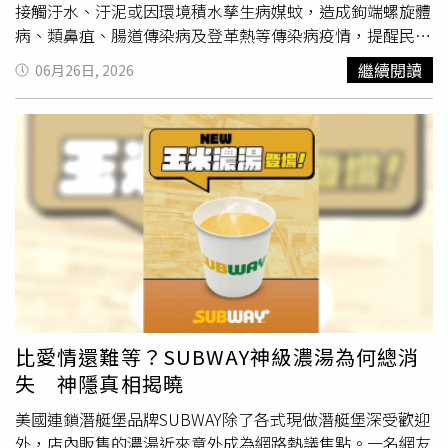
革熱疑似症狀，請儘速就醫並主動告知活動史，以利醫師及
接觸汙水、汙泥或因環境積水孳生病媒蚊，造成鉤端螺旋體
早診斷及通報。【延伸閱讀】雨後清理家園防傳染病 疾管
病、類鼻疽、腸道傳染病及登革熱等傳染病疫情，提醒民眾
署籲：防疫三保「裝備、飲食、清潔」大雨積水恐釀疫
務必落實「裝備要齊全、飲食要注意、清除孳生源」防疫3
繼續閱讀
06月26日, 2026
情！ 「這樣做」防鉤端螺旋體、類鼻疽與登革熱
步驟，遠離傳染病。疾管署說明，由於強風暴雨易使土壤及
https://www.healthnews.com.tw/readnews.php?
泥水中的鉤端螺旋體、類鼻疽等病源菌暴露於地面並更易傳
id=68937
播，除了接觸傳播外尚可能造成吸入性感染，請民眾清理家
園時除佩戴防水手套及長靴外，也要佩戴口罩，避免吸入受
汙染的塵土或水滴。疾管署提到，如果是糖尿病、肺病、肝
病、腎病、癌症患者，或免疫功能受損者等高風險族群，近
期如有發燒、咳嗽等症狀應儘速就醫，並告知醫師是否有汙
水、汙泥接觸史，以利診斷和治療。疾管署表示，水災地區
蓄水池如遭污水侵入，應確實清洗、消毒後再蓄水，並將水
徹底煮沸後再飲用；泡過水或解凍過久的食物請勿食用。居
家環境可用市售含氯漂白水稀釋100倍擦拭；廚具及餐具應
煮沸消毒，或用10公升清水加40毫升漂白水稀釋進行消
比愛情還難等？SUBWAY神級濃湯為何總消
毒，並以清水沖洗乾淨後再使用。注意依照「濕、搓、沖、
失 神隱真相揭曉
捧、擦」的步驟正確洗手。疾管署示警，國內今年（2026
年）已出現登革熱本土病例，加上近日高溫持續，且雨後環
美國連鎖潛艇堡品牌SUBWAY除了各式現做潛艇堡深受歡迎
境有利病媒蚊孳生，呼籲民眾雨後主動巡檢居家環境，落實
外，店內販售的濃湯近來意外成為網路熱議焦點。一名網友