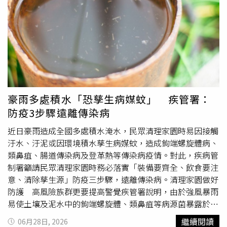
這款點心天然且幾乎沒有熱量「比什麼都健康」，藉此取代
原本捨不得喝的冰水。然而，當阿雪姨站上洗腎室的體重計
時，數字卻比上一次足足多了近2公斤，面對護理師關心是
否水喝太多，她當場委屈落淚，強調自己連白開水都省著
喝，絕對沒有「偷喝水」。直到進了診間，林醫師耐心請她
列出近日的飲食清單，當聽到「一天2碗愛玉」時，這才讓
隱藏在數字背後的真相水落石出。林醫師解釋，據衛福部食
藥署的食品營養成分資料庫顯示，愛玉本身確實是對腎友友
豪雨多處積水「恐孳生病媒蚊」 疾管署：
善的點心，但其成分有高達99%以上都是水。對於需要嚴格
防疫3步驟遠離傳染病
限水的洗腎患者而言，「吃愛玉其實就等於在喝水」，一碗
200多毫升的愛玉，一天吃2碗就等同於喝了快半瓶礦泉
近日豪雨造成全國多處積水淹水，民眾清理家園時易因接觸
水，這股隱形液體悄悄繞過了阿雪姨水壺上的精準刻度。除
汙水、汙泥或因環境積水孳生病媒蚊，造成鉤端螺旋體病、
了水分超標，愛玉中所添加的糖水也是健康隱憂，林醫師引
類鼻疽、腸道傳染病及登革熱等傳染病疫情。對此，疾病管
述2024年英國人體生物資料庫（UK Biobank）的大型追蹤
制署籲請民眾清理家園時務必落實「裝備要齊全、飲食要注
研究指出，含糖飲料攝取過多會使腎臟功能大打折扣；因
意、清除孳生源」防疫三步驟，遠離傳染病。清理家園做好
此，這碗看似完美的消暑點心，就這樣讓阿雪姨體重多了2
防護 高風險族群更要提高警覺疾管署說明，由於強風暴雨
公斤。林醫師感嘆，臨床上最常看到明明很努力卻被數字背
易使土壤及泥水中的鉤端螺旋體、類鼻疽等病源菌暴露於地
叛的病人，對限水者而言，最危險的往往不是黑名單食物，
面並更易傳播，除了接觸傳播外尚可能造成吸入性感染，因
繼續閱讀
06月28日, 2026