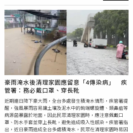
而是掛著「天然健康」卻讓人放下戒備的食品。所幸經過林
此，清理家園時除佩戴防水手套及長靴外，亦請佩戴口罩，
醫師衛教，阿雪姨上週回診時體重已控制得相當漂亮，她發
避免吸入受汙染的塵土或水滴。另外，糖尿病、肺病、肝
揮裁縫師的本領，將糖水
倒掉
大半、改擠檸檬汁並固定用小
病、腎病、癌症患者，或免疫功能受損者等高風險族群，近
碗盛裝，並在飲水筆記本工整寫下「愛玉1碗，算水
期如有發燒、咳嗽等症狀應儘速就醫並告知醫師是否有汙
150cc」，成功將愛玉健康融入她的生活裡。最後林醫師藉
水、汙泥接觸史，以利即早診斷與治療。飲水飲食要注意
此呼籲，限水生活並非要剝奪病友的喜好，而是要學會精準
泡水食物切勿再食用疾管署指出，水災地區蓄水池如遭污水
計算並納入每日額度，若身邊有怎麼限水都找不出原因的親
侵入，應確實清洗、消毒後再蓄水，並將水澈底煮沸後再飲
友，不妨多留意生活中的隱形水分。
用；泡過水或解凍過久的食物請勿食用。居家環境可用市售
含氯漂白水稀釋100倍擦拭；廚具及餐具應煮沸消毒，或用
10公升清水加40毫升漂白水稀釋進行消毒，並以清水沖洗
乾淨後再使用；並請依「濕、搓、沖、捧、擦」的步驟正確
洗手。雨後巡倒清刷 防堵登革熱孳生源疾管署提醒，國內
豪雨淹水後清理家園應留意「4傳染病」 疾
今(2026)年已出現登革熱本土病例，加以近日高溫持續且雨
管署：務必戴口罩、穿長靴
後環境有利病媒蚊孳生，籲請民眾雨後主動巡檢居家環境，
落實「巡、倒、清、刷」，仔細巡視戶內外是否有積水容
近期連日降下豪大雨，全台多處發生積淹水情形，疾管署提
器，將積水
倒掉
並將不必要的容器清除回收，若有大型廢棄
醒，強風暴雨容易讓土壤及泥水中的鉤端螺旋體、類鼻疽等
容器，可連絡清潔隊協助清運，必須留下的容器也要仔細刷
病源菌暴露於地面，因此民眾清理家園時，應注意佩戴口
洗去除蟲卵後，妥善收拾晾乾並予以倒置。如有出現發燒、
罩、防水手套並穿上長靴，避免造成吸入性感染。疾管署指
頭痛、腹瀉、噁心嘔吐、後眼窩痛、肌肉關節痛、出疹等登
出，近日豪雨造成全台多處積淹水，民眾在清理家園時易因