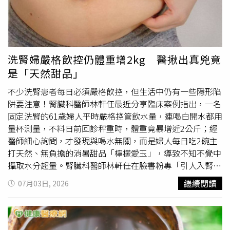
水環境與器物，仔細巡視戶內外盆栽底盤、廢棄輪胎等各式
殘留積水容器，將積水
倒掉
並徹底刷洗去除蟲卵，大型廢棄
容器可聯絡清潔隊協助清運。若民眾出現發燒、頭痛、後眼
窩痛、肌肉關節痛或出疹等登革熱疑似症狀，請儘速就醫並
主動告知活動史，以利醫師及早診斷。疾管署指出，颱風期
洗腎婦嚴格飲控仍體重增2kg 醫揪出真兇竟
間如蓄水池遭污水侵入，應確實清洗、消毒後再蓄水，並將
是「天然甜品」
水徹底煮沸後再飲用；泡過水或解凍過久的食物請勿食用。
居家環境可用市售含氯漂白水稀釋100倍擦拭；廚具及餐具
不少洗腎患者每日必須嚴格飲控，但生活中仍有一些隱形陷
應煮沸消毒，或用10公升清水加40毫升漂白水稀釋進行消
阱要注意！腎臟科醫師林軒任最近分享臨床案例指出，一名
毒，並以清水沖洗乾淨後再使用。同時注意手部清潔，依照
固定洗腎的61歲婦人平時嚴格控管飲水量，連喝白開水都用
「濕、搓、沖、捧、擦」5步驟正確洗手，全面防範腸道傳
量杯測量，不料日前回診秤重時，體重竟暴增近2公斤；經
染病。
醫師細心詢問，才發現與喝水無關，而是婦人每日吃2碗主
打天然、無負擔的消暑甜品「檸檬愛玉」，導致不知不覺中
攝取水分超量。腎臟科醫師林軒任在臉書粉專「引人入腎・
林軒任醫師」發文表示，他有一名患者是61歲的阿雪姨，過
繼續閱讀
07月03日, 2026
去她從事裁縫業30多年，對數字極為精準，洗腎2年多來嚴
格遵循醫囑，戒掉手搖飲和吃湯麵不喝湯，甚至連家裡水壺
都貼上刻度貼紙。不過今年夏天因為天氣炎熱，阿雪姨每日
下午及傍晚都會各吃一碗市場販售的天然檸檬愛玉，她認為