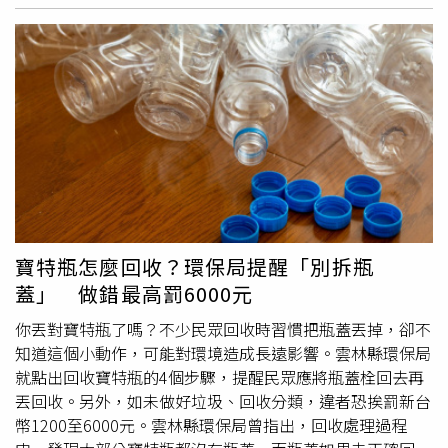
票至凌晨三點，因為人綁事而無法好好討論公投議題？游盈
隆表示，2018年確實是一個噩夢，但與多項條件有關。當
年有10項公投，均在公告1個月後就要投票，所以造成整個
選秩序大亂。後來經過修法，將1個月時間改成3個月，這是
很重要的改變；且過去辦理龐大選務，法律規定一半要是軍
公教人員，現在也修成三分之一。黃捷問，未來能否承諾在
任內絕對不會再發生2018年噩夢？游盈隆說，「我們盡力
而為」。民進黨立委陳培瑜也質詢公投綁大選議題。游盈隆
表示，2004年民進黨提出2個公投綁大選順利舉行；2008年
民進黨提出2個公投綁大選，國民黨也相對提出2個，4案都
順利辦完，公投綁大選碰到的問題是2018的那一場災難，
寶特瓶怎麼回收？環保局提醒「別拆瓶
因為那場災難，大家都在想如何避免災難重現。游盈隆強
蓋」 做錯最高罰6000元
調，西方有一句話是「不要倒洗澡水，連嬰孩一起
倒掉
」，
意思是公投是重要的，跟選舉綁在一起立意甚佳，且過去經
你丟對寶特瓶了嗎？不少民眾回收時習慣把瓶蓋丟掉，卻不
驗也證明這是沒有問題的。
知道這個小動作，可能對環境造成長遠影響。雲林縣環保局
就點出回收寶特瓶的4個步驟，提醒民眾應將瓶蓋栓回去再
丟回收。另外，如未做好垃圾、回收分類，違者恐挨罰新台
幣1200至6000元。雲林縣環保局曾指出，回收處理過程