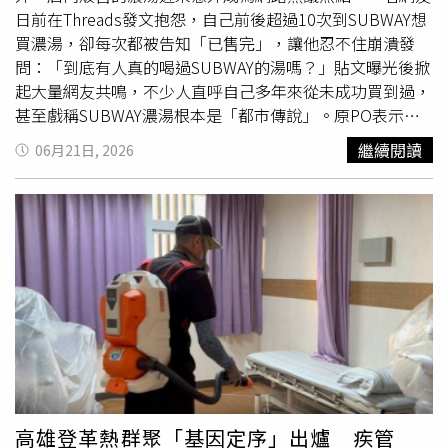
「巡、倒、清、刷」，仔細巡視戶內外是否有積水容器，將
日前在Threads發文抱怨，自己前後超過10次到SUBWAY想
積水
倒掉
並將不必要的容器清除回收；若有大型廢棄容器，
買濃湯，卻每次都被告知「已售完」，讓他忍不住崩潰發
可連絡清潔隊協助清運，必須留下的容器也要仔細刷洗去除
問：「到底有人真的喝過SUBWAY的湯嗎？」貼文曝光後掀
蟲卵後，妥善收拾晾乾並予以倒置。疾管署說，若出現發
起大量網友共鳴，不少人直呼自己多年來從未成功買到過，
燒、頭痛、腹瀉、噁心嘔吐、後眼窩痛、肌肉關節痛、出疹
甚至戲稱SUBWAY濃湯根本是「都市傳說」。原PO表示，
等登革熱疑似症狀，請儘速就醫並主動告知活動史，以利醫
每次前往門市點餐時，菜單上明明都還看得到濃湯品項，現
繼續閱讀
06月21日, 2026
師及早診斷及通報。
場也沒有貼出售完公告，但向店員詢問時卻總得到「沒了」
的答案，至今已連續失敗超過10次。貼文曝光後吸引大批網
友留言，有人笑稱「我這輩子還沒成功點到過」、「已經半
年買不到了」、「後來乾脆不問了，反正一定沒有」，更有
網友自嘲「到底是我的愛情先來，還是SUBWAY濃湯先
來？」引發熱烈討論。除了抱怨買不到外，也有不少喝過的
人大力推薦，直呼蘑菇濃湯與花椰菜濃湯堪稱SUBWAY隱藏
版神級美食，「蘑菇濃湯超好喝」、「花椰菜跟蘑菇口味真
的很讚」，甚至有人表示自從部分門市較少供應後，每次撲
空都讓人相當失望，讓更多沒喝過的消費者更加好奇這款神
秘商品。面對外界疑惑，多名前員工與現職員工也陸續現身
解答。他們透露，SUBWAY濃湯並非現熬，而是冷凍保存後
高雄登革熱群聚「基因定序」出爐 疾管