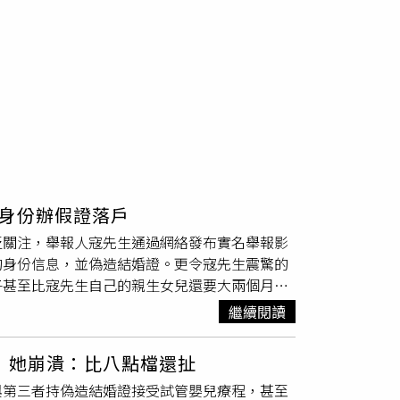
身份辦假證落戶
泛關注，舉報人寇先生通過網絡發布實名舉報影
的身份信息，並偽造結婚證。更令寇先生震驚的
子甚至比寇先生自己的親生女兒還要大兩個月。
元人民幣。長期以來，家人都以為父親只是專注
繼續閱讀
時，意外發現了其父親名下離奇的戶籍關聯與偽
，寇先生驚覺父親在婚外擁有一名私生子。令人
 她崩潰：比八點檔還扯
女兒（即該富豪的親孫女）還要早兩個月。冒用
與第三者持偽造結婚證接受試管嬰兒療程，甚至
子取得合法戶籍，該名億萬富豪動起了歪主意。