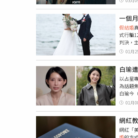
03月0
眾紛紛
換藥。（
一個月
探兩人
假結婚
甚至低
式行騙1
吸聲與
判決，
其實早
女子原
故事，
01月2
名男子
家。」
多次故技
白瑜
中一名
以占星專
「未來
為話題焦
協助者
白瑜今
團隊透
示，身
有合法配
01月0
名譽與
法判刑
擊。針
判處有
網紅
供諮商
害降到
網紅「
稅、申
婚
的方
名助理