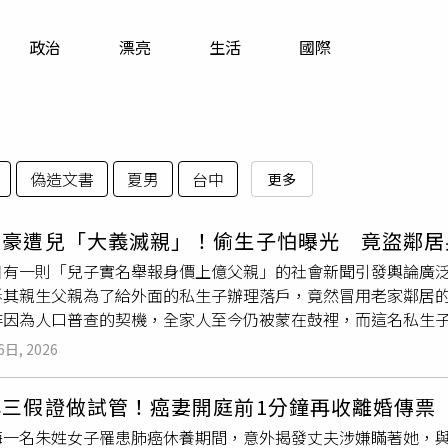
寵物
政治
漂亮
生活
國際
運勢
運動
梅酒
偽造文書
夏男
台中
更多
富豪遭兒「大義滅親」！偷生子怕曝光 竟盜鄰居
日有一則「兒子實名舉報身價上億父親」的社會新聞引發輿論廣
訴其親生父親為了給外面的私生子辦理落戶，竟然冒用老家鄰居
非因為人口普查的契機，全家人至今仍被蒙在鼓裡，而這名私生
媒報導，據舉報人寇先生透露，其父親經商多年，身價已達上億
6日, 2026
，直到近期國家開展人口普查，相關部門在核對戶籍與人員信息
線索，這樁隱瞞多年的「法外生子」案才終於曝光。經深入了解
小三假證做試管！癌妻開庭前1分鐘再收離婚傳票
是，根據出生日期推算，這名私生子出生的時間，竟然比寇先生
海一名朱姓女子罹患肺癌休養期間，意外揭發丈夫涉嫌瞞著她，
居身份 跨區域辦理假證為了隱瞞婚內出軌的事實，並順利讓私生