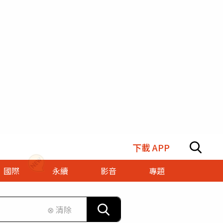
下載 APP
國際
永續
影音
專題
⊗ 清除