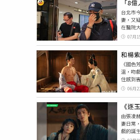
「8
整，如
夫妻雙
台北市今
後竟發
程。至
妻，又
婚時，
證件及
在醫院
在重大
丈夫與
庭，孫
2.7
義務。
07月1
代書而致
願送她
任，律
另外請
年、成
造證件
和楊
拜，王
暴，並
停相關
《國色
位媳婦
深感後
為冷凍
溫，吻
姓人瑞
希望挽
參與胚
住感到害
犯罪，
一次機
程是否
拖鞋，
士是否
次掀起外
06月2
心的正
說很好
110。
展現兩
假結婚
《逐
最大的
由張凌
角色，
妻日常
整呈現
戲的誕
細節，
單純的