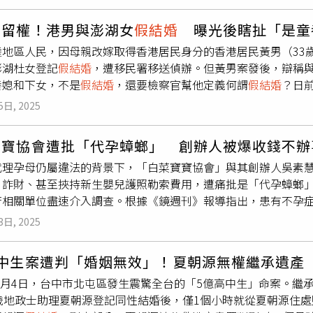
年12月27日與小婷於大陸結婚，並於2003年3月26日在台灣
姻記錄，有人甚至遭誤登數次。部分原因來自民間機構在辦卡、
法合規。市府官員強調，勞動局依「臺北市政府違反就業服務法事
過小婷，且小婷從未入境台灣與安安共同生活。阿春質疑兩人並
卻未經當事人確認。此外，也有更嚴重的情況涉及
假結婚
與冒用
最低罰鍰，並無投訴人所稱太針對的問題。移民署官員則重申，阮
居留權！港男與澎湖女
假結婚
曝光後瞎扯「是童
的婚姻關係將影響財產繼承分配，自己身為安安的繼承人，於是
民眾可報警處理，或透過行政訴訟爭取撤銷登記，但此類程序通
留許可，也管制一定期間無法來臺，這是依法行政並確保制度公
陸地區人民，因母親改嫁取得香港居民身分的香港居民黃男（33
喚後未出庭，也未提出任何書狀答辯，因此法院認定小婷對阿春
據。2025年5月上路的新修訂《婚姻登記條例》，雖已強調「全
同法規，並沒有法律競合的「打臉」問題。移民署官員續指，其
澎湖杜女登記
假結婚
，遭移民署移送偵辦。但黃男案發後，辯稱
陸辦理結婚，但婚後沒有共同生活，且移民署資料顯示小婷從未
師提醒民眾，應定期檢視自身婚姻狀態與征信資料，避免遭遇「
情人已提起行政救濟，將由權責機關依法審認，以維護法令尊嚴
養媳和下女，不是
假結婚
，還要檢察官幫他定義何謂
假結婚
？日
陸婚姻法相關規定，婚姻必須基於雙方自願並具有結婚真意，若
琿應執行有期徒刑 6月，得易科罰金，並應於刑之執行完畢或赦
為，確認婚姻關係是否存在屬重要的法律地位問題，若關係不明
5日, 2025
等3人則坦承犯罪，獲檢察官緩起訴處分。黃男是2019年8月
，且安安與小婷的婚姻應僅為協助被告日後來台灣所設，無共同
仝姓同事。並向仝男稱，「因臺灣同婚合法化了、很自由、想留
小婷婚姻自始無效，並准許阿春訴請確認兩人婚姻關係不存在，
寶寶協會遭批「代孕蟑螂」 創辦人被爆收錢不辦
為能長期居留臺灣，想找一名臺灣人來辦理結婚登記，並委請仝男引
代理孕母仍屬違法的背景下，「白菜寶寶協會」與其創辦人吳素
，順道找曾為同學與同事之杜女時剛好閒談至此，恰巧杜女之妹
、詐財、甚至挾持新生嬰兒護照勒索費用，遭痛批是「代孕蟑螂
配合
假結婚
之可能性，於是將此事告知黃男。待黃男與仝男返臺
府相關單位盡速介入調查。根據《鏡週刊》報導指出，患有不孕症
年7月間杜女妹妹因故要前往臺北市，仝男遂幫其訂3天臺北市某
龍鳳胎，經媒體報導後迅速聲名大噪。兩年後她創立「白菜寶寶
市信義戶政申請辦理結婚之戶籍登記。起訴書指出，黃男辯稱「
3日, 2025
境代孕。但《鏡週刊》近期接獲多起投訴，內容均指出吳以高額
能選她當童養媳」、「杜女合我的眼緣，而且也要聽話，不會跟
委託人血汗錢。投訴人A先生與太太歷經多年不孕，在2022年前
從」，更說「杜女是我家人安排的童養媳，等我有能力買大房子
高中生案遭判「婚姻無效」！夏朝源無權繼承遺產
吳素慧合作前往哈薩克，期間也付出逾40萬元。吳素慧一度協助
做一些下人的工作，洗衣、做飯等等」。
年5月4日，台中市北屯區發生震驚全台的「5億高中生」命案。繼
蒸發。後來他們改為直接匯款給醫院，吳素慧卻又出現，要求加價
6歲地政士助理夏朝源登記同性結婚後，僅1個小時就從夏朝源住
吳素慧是因拖欠外籍仲介款項，才藉扣押嬰兒護照逼迫當事人「幫