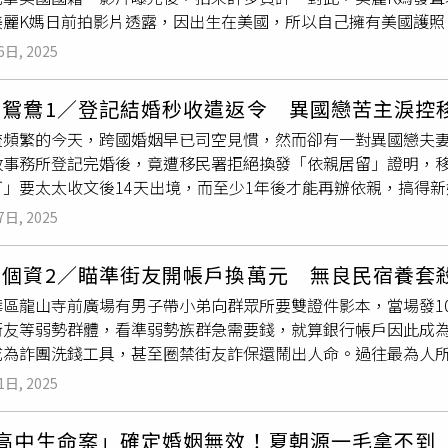
美麗K媽日前拍影片透露，因出生在美國，所以自己擁有美國護照
的助理，也不存在所謂的分潤安排或請假工作安排。白瑜進一步
為美國公民，美麗K媽直言：「
假結婚
，2年跟伴侶同居在一起，
也不屬實。她指出，與所有工作夥伴的合作皆依正常契約流程進
6日, 2025
至於她回來台灣的原因，美麗K媽直言：「台灣健保有多好用！」
並無自掏腰包的狀況。關於有人稱她態度冷漠的說法，她表示，
，怎麼樣嗎」、「我就是雙重國籍，你拿我怎麼樣？」並配上文
指控。對於「所有成員一夕離開」的說法，白瑜也予以否認。她
拆鴛鴦1／登記結婚秒收遣返令 異國戀苦主淚控
台灣健保二選一？美麗K媽表示，萬一兩岸戰爭爆發，美國會派專
上協作，過去與她合作的短期工作人員因合約關係結束合作，並
流頻繁的今天，跨國婚姻早已司空見慣，然而卻有一對異國戀夫
法，像是為了利益才回台灣，美麗K媽笑回：「到頭來就是為了生
爭議的指控，包括網路上流傳她曾與已婚人士在旅館泡湯等內容
政事務所登記完婚後，竟遭移民署拒絕換發「依親居留」證明，
嗎？」影片被網友瘋轉發後，許多人批評美麗K媽，甚至狂標註內
何違反道德或破壞家庭的行為，強調此類指控已構成嚴重誹謗，
可」要太太收文後14天出境，而至少1年後才能再辦依親，搞得
，美麗K媽透過社群回應：「關於那支影片，收到不少回饋後我自
身分成謎，疑似是大陸人、
假結婚
，白瑜也反對涉及身分與籍貫
月11日搖擺不定的鳳凰颱風搞得西半部路上行人狼狽異常，而台
因此已先行刪除」，並強調往後在內容製作上會再更謹慎，避免
引發歧視與仇恨，對個人與社會皆無益。至於報案部分，白瑜表
7日, 2025
新婚的新北三重苦命鴛鴦心裡更是無聲地淌血，他們出面向CTWA
自Instagram@lovekaren0316）
資訊持續散播並傷害個人名譽、工作、甚至安全時，已超越個人
不是回鄉省親或蜜月旅行啊」阮妹直指竟是將被內政部與勞動部
指控，她已正式向警方報案，尊重「偵查不公開」原則，也尊重
換個資2／瞄準街友開帳戶換萬元 無良民宿養套
，自己在台灣工作而認識阮妹，今年3月還在交往時，阮妹便因案
資訊，許多人因擔憂被嘲笑、害怕面對更多攻擊而選擇沉默，但
華區龍山寺前廣場有男子帶小弟向群眾所要雙證件影本，當場發1
程序，趕快幫忙向台北高等行政法院聲請「暫時停止執行」，北
。她呼籲，當謠言踩到個人底線時，應以合法、安全的方式捍衛自身
街友等弱勢群體，看準弱勢族群急需要錢，就算銀行帳戶因此成
勒令出境的公文向內政部提起訴願，接下來漫長的官民角力無奈開
霸凌！檢舉網路霸凌iWIN熱線：02-2577-5118、教育部反霸
成為詐團洗錢工具，甚至圈禁街友詐保還鬧出人命。過往最為人
南，認了岳父母又辦桌，也選了個5月20日「520」在越南當
、
假結婚
」等傳言，痛批已構成網路霸凌。（圖／資料照）
民宿負責人李憲璋與原名連上瑩的女友連鈺湘等人共謀，以安排
頭風聲鶴唳，阮妹在台暫時沒有工作，全靠小鄭基層公務員身分扛
1日, 2025
，有還款能力的假象，以他們的名義向銀行申請貸款，粗估累計向
「駁回」，眼見阮妹很可能又要被遣返，小鄭才趕緊同阮妹在台
出錢來後，李憲璋隨即安排梁男與女友
假結婚
，再騙往中國黃山
下來10月30日一早在三重戶政事務所，正式換發了身分證與戶
高中生命案」確定婚姻無效！夏朝源一毛拿不到 