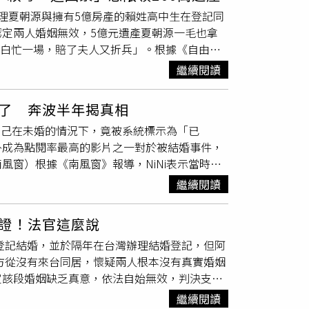
將人帶往辦理公司戶頭，以此做為貸款和洗錢人
移工，準備被遣返，無法核發。」一句句刺得夫
理夏朝源與擁有5億房產的賴姓高中生在登記同
婚又保有高額保險金，察覺有異，向警方報案
指望高等行政法院訴訟能逆轉頹勢。（圖／周志
定兩人婚姻無效，5億元遺產夏朝源一毛也拿
號房內關押著8名街友，幾人吃穿住行全都擠在一
前在越南原鄉從事護理工作，那裏的護理人員同
「白忙一場，賠了夫人又折兵」。根據《自由時
有一人被關押至少2年。民宿老闆李憲璋官司
起，心生嚮往也想來台灣拚事業，從台師大華
有高達30筆不動產，市值超過5億元。當時擔任
被最高法院認定符合2007年《罪犯減刑條例》與
妹終於在台取得學士學位，依法由阿姨為雇主申請
繼續閱讀
過世、情緒低落之際，夏以「討論財產規劃」為
前也曾報導，高雄市雄美慈善會就曾遭人投訴，
園路的河粉總店，她的好手藝不只丙級廚師證難不
小時，賴生便從夏家位於北屯區的住處墜樓身
金與輔導街友工作，自力更生，實際上卻是利用
作的小鄭從熟客結緣，進一步發展為情侶關係。
了 奔波半年揭真相
終因證據不足，殺人罪部分夏氏父子均獲不起
協會仲介、介紹的「外快」工作。實際上這些所
北市勞動局官員們卻上門了，原來他們接獲檢舉
自己在未婚的情況下，竟被系統標示為「已
，法院一、二審皆判處夏朝源1年6月徒刑定
申請帳戶，若有不從者，則會遭到爆打，但辦理
打掃，官員便依照違反《就業服務法》開了張新
外成為點閱率最高的影片之一對於被結婚事件，
母另提起「婚姻無效」之訴，台中地院於6月
時，街友們才驚覺自己的帳戶早已成為詐團的洗
沒想到阮妹因此被勞動部後台「註記」，大半年
窗）根據《南風窗》報導，NiNi表示當時她
、舉止冷淡，無法證明具備「永久結合」之結婚
刑、罰款，又因無力易科罰金，最終入獄服刑。
小鄭無奈認為官員「來暗的」。如今因著訴願
的婚姻狀態為「已婚」。由於戶口本並不在自己
合法定要件，宣告婚姻無效。由於雙方未於20
卡、申請銀行帳戶。（圖／資料照）有知情人士
4日內阮妹必須遣返的命令是板上釘釘沒得商
繼續閱讀
都不知道。」她曾懷疑是否因早年遺失過身分證
遺產應由母親單獨繼承。但依《台灣地區與大陸地
在哪裡都不知道，根本不會在乎帳戶有沒有被凍
能維繫嗎？小鄭坦言，儘管《就業服務法》第
結婚登記非在本區，系統將查無紀錄，建議她前
幣200萬元。由於賴母原為中國籍，且先前自
」與「提款卡」，只要提供這二者，多半可以直
事由申請再度來台，不過屆時婚姻會不會走味？
證！法官這麼說
最終，她向人民銀行征信中心客服詢問，對方回
，因其父母皆為中國籍且本人也在中國出生，極
弱勢群體前往「開戶」，將他們作為「公司負責
對是從嚴審查，官員屆時若拿自己長待台灣、
陸登記結婚，並於隔年在台灣辦理結婚登記，但阿
的情況下，將婚姻狀態設為已婚，以利審批流
分析，若賴母試圖以註銷戶籍來規避條例限制，
時，也無從查起，較少針對弱勢群體的身分證件
知如何辯白，「官大學問大啊」他無奈攤手了。
女方從沒有來台同居，懷疑兩人根本沒有真實婚姻
風窗》指出，類似「被結婚」案例並非個案。今
泛使用，等於讓條文形同虛設，違背立法原意。
徬徨，只能過一天算一天。（圖／周志龍攝）台
定該段婚姻缺乏真意，依法自始無效，判決支持
八年」，婚姻登記地點甚至在她從未踏足過的安
姑姑」、實際為「兄弟姊妹」的賴父子女依民法
同臺北市勞動力重建運用處查獲屬實，因此依違
自己為他辦理除戶與繼承程序時，才發現安安早在
買房、辦貸款、甚至準備結婚時，才發現自己早
繼續閱讀
法》第73條第1款規定，將阮妹移請勞動部續