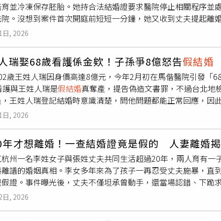
培育並冷凍保存胚胎。她持合法結婚證要求醫院停止相關程序並
盜用並冒用了自己老家鄰居的身份信息，透過非法管道偽造了一
法院。沒想到案件首次開庭前短短一分鐘，她又收到丈夫提起離
成的
假結婚
證，矇騙了戶籍管理部門，成功為該名私生子辦理了
報導，朱女2019年確診肺癌，接受手術切除惡性腫瘤後便返家休
的合法權益，更直接挑戰了大陸當地戶籍管理法律的底線。寇先
1日, 2026
醫院寄給丈夫的就診通知，意外發現丈夫竟與另一名女子接受試
份證件進行實名舉報。寇先生表示，父親的行為不僅背叛了母親
是尚未植入。她推算，若胚胎日後順利植入並出生，時間恐落在
法律的制裁。截至目前，該事件已引起當地公安機關及相關權責
歲人瑞娶68歲看護係金欸！子孫爭8億怒告
假結婚
現丈夫與第三者疑似利用偽造的結婚證完成輔助生殖建檔及相關
嫌偽造、變造、買賣國家機關公文、證件、印章罪，以及盜用他
02歲王姓人瑞因身價高達8億元，今年2月初在馬偕醫院引發「
公安機關依法行政拘留5天。得知真相後，朱女帶著合法結婚證前
將被依法撤銷外，該名富豪恐將面臨嚴厲的刑事處罰。目前，案
看護與王姓人瑞是
假結婚
真奪產，提告偽造文書罪，不過台北地
並處理冷凍胚胎，但遭院方拒絕。她表示，更令自己無法接受的
員，王姓人瑞登記結婚時意識清楚，問他問題都能正常回應，因
第三者依法辦理結婚登記，仍可能憑新的合法結婚證，申請使用
。檢警調查，王姓人瑞年輕時從事土地代書致富，坐擁多筆不動產，
配偶權遭到嚴重侵害，朱女因此向法院提起民事訴訟，將丈夫、
1日, 2026
照顧，今年1月兩人結婚另找越南看護，但王家其他成員懷疑賴姓
任歸屬。案件7月30日首次開庭，不過就在走進法庭前一分鐘，
前一個多禮拜，王姓人瑞與賴姓妻子前往台北馬偕就醫，遇到王
，案件排定8月11日開庭。她感嘆，事情巧合得令人難以置信，
20年才想離婚！一查結婚證竟是假的 人妻離婚
兒子、3位媳婦、7位孫子共13人提告，檢方起訴其中一位媳婦
庭前還向法院申請不公開審理，因此許多庭訊內容依法無法對外
江杭州一名李姓女子與張姓丈夫共同生活超過20年，兩人育有一
媳婦不認罪。王家人則告賴姓女子偽造文書，檢方找來今年1月辦
，後續仍須等待法院通知。她也表示，自己並非唯一受害者，過
樁離譜的婚姻真相。李女多年來為了孩子一再忍受丈夫施暴，直到
清楚說出姓名，也能一題一題回答公務員的詢問，全案並無證據
試管嬰兒療程並生下子女。她認為，許多合法配偶是在婚姻破裂
是假證。事件曝光後，丈夫不僅坦承曾動手，還當場認錯、下跪
對象接受輔助生殖治療，因此希望透過自身案件，讓社會更加重
是否結束這段婚姻。據大陸《錢塘老娘舅》及《潮新聞》報導，李
與第三者培育的冷凍胚胎，已成為婚姻中的一道傷痕，希望相關
2日, 2026
一女，但婚後幾乎一直生活在暴力陰影下。丈夫經常因小事動怒
三者公開道歉；至於丈夫，她則表示，雙方將在法庭上解決所有
高興而再次動手，讓她徹底心寒。李女說，自己多年來一直選擇
出現漏洞。媒體向多家生殖醫學中心查證，各院均表示，接受試