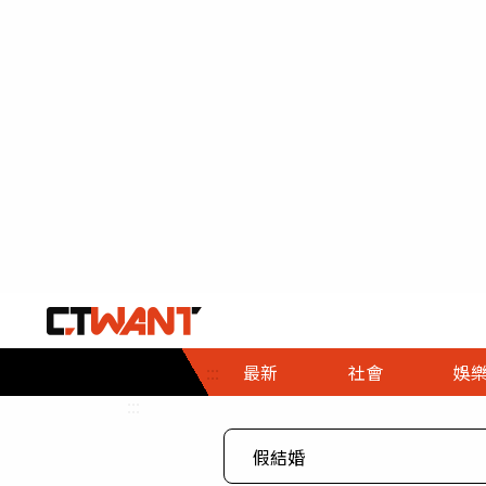
社會首頁
娛樂首頁
財經首頁
政
:::
最新
社會
娛
時事
即時
熱線
:::
直擊
大條
人物
調查
專題
３Ｃ