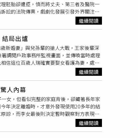
處理胚胎卻遭拒，憤而將丈夫、第三者及醫院一
套結婚證件。隨後，他利用這張由鄰居身份「拼
婚訴訟的法院傳票，戲劇化發展引發外界關注。
出生登記與落戶手續。此舉不僅嚴重侵害了被冒
養。直到2025年11月，她因收到復旦大學附
生在掌握確鑿證據後，毅然決定「大義滅親」，
繼續閱讀
管嬰兒療程，而且受精卵已完成培育並冷凍保
和家庭，更觸犯了法律，不應因其「身價上億」
自己女兒參加大學考試前後。朱女事後展開查
部門的高度重視。法律專家指出，涉案父親的行
結局出爐
醫療程序。事件曝光後，丈夫因涉嫌偽造結婚證
人居民身份證罪。一旦查證屬實，除了違規取得
68歲新婚妻」與兒孫輩的搶人大戰，王家後輩深
往醫院，希望院方重新查核資料，停止相關醫
件仍在進一步調查與取證當中。
檢署調閱戶政事務所監視畫面，並傳喚當時處理
是，院方告知，若未來她與丈夫完成離婚，而丈
此相信這位百歲人瑞確實要娶女看護為妻，處分
先前透過假證件培育完成的冷凍胚胎。認為婚姻
市值約8億，過去20年一直由小他34歲的賴
第三者及醫院列為共同被告，希望透過司法程序
繼續閱讀
看護
假結婚
，還阻止人瑞與兒孫接觸。今年農
朱女突然收到法院通知，得知丈夫已另外提起離
家多人爭搶，一陣混亂後，賴姓女子掛彩，她對
「連電視劇都演不出這樣的劇情」。朱女透露，
揭驚人內幕
、一位孫子涉嫌過失傷害，7月15日開庭時，孫子
公開，目前法院尚未宣判，也未說明是否還會再
子一女，但看似完整的家庭背後，卻藏著長年家
理結婚登記的戶政所公務員，證實王姓人瑞不
去大陸曾有類似案例，同樣有人涉嫌利用
假結婚
今年決定離婚時，才意外發現使用20多年的結
顯示王姓人瑞與看護結婚有違反他的意願。
，甚至離婚後，才得知另一半早已利用偽造證件
求原諒，而李女最後則決定暫時觀察對方表現，
視相關問題。談及目前的訴求，朱女表示，她認
女表示，自己與丈夫共同生活20多年，期間育
胚胎能依法獲得妥善處理，不應再被使用，同時
繼續閱讀
施暴，最近一次僅因她外出跳舞，丈夫便因吃
爭議。事件曝光後，外界也質疑醫院是否在審查
隱忍，全都是為了孩子，希望一家人能維持完
管嬰兒療程依法必須出示身分證及結婚證正本，