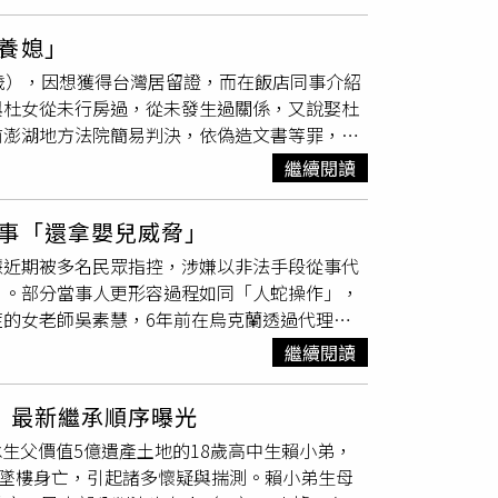
完成結婚登記。阿春表示，家人從未聽聞安安已婚，也
貸款申請中擅自填寫婚姻狀態，以利提升審批通
件統一裁罰基準」裁處，其實15萬元已是「樓
無締結婚姻的真意，應屬
假結婚
行為，且因安安
身分證明辦理登記。律師表示，若發現婚姻狀態
妹2024年曾在臺灣非法工作屬實，移民署依法
養媳」
依法提起確認婚姻關係不存在訴訟。由於小婷經
常曠日廢時，需提交筆跡鑑定、歷史登記資料等
平與執法一致性，而戶政事務所要辦理結婚登記
歲），因想獲得台灣居留證，而在飯店同事介紹
的主張並未表示異議。法院並查明，安安與小婷
國通辦」與資訊共享，但目前仍無自動糾錯機
實已主動告知夫妻「縮短管制期」的合法方法，
與杜女從未行房過，從未發生過關係，又說娶杜
入境台灣，並未與安安實質履行婚姻義務；依據
被結婚」困擾而影響法律與財產權益。
及程序正義。
前澎湖地方法院簡易判決，依偽造文書等罪，判
僅為其他目的而登記，則婚姻應屬無效。法官審
免後，驅逐出境。至於配合黃男而涉案的杜氏姊
將影響繼承權益，阿春依法有即受確認判決的法
繼續閱讀
間，受台北市某五星級高檔酒店聘僱來臺工作，因
生活之實，依法屬無效婚姻。法官綜上判決認定
在臺灣，並有研究香港居民取得臺灣身分證之流
全案仍可上訴。
事「還拿嬰兒威脅」
介。仝男於2020年7月帶黃男同來澎湖地區
慧近期被多名民眾指控，涉嫌以非法手段從事代
剛好來找杜男，仝男遂從杜女口中得知其妹單
」。部分當事人更形容過程如同「人蛇操作」，
後，遂由仝男居間幫忙黃男與杜氏姐妹聯繫，
的女老師吳素慧，6年前在烏克蘭透過代理孕
酒店房間，並讓杜女之妹與黃男面談相關細節後，
協會」，公開宣稱推動代理孕母合法化，並協助
杜女比較會服侍男人，深得我心，所以我向家人
繼續閱讀
收費、坐地起價、行蹤不明、甚至非法操作等手
我五四三，不會跟我廢話，因為是下人，要對我
往烏克蘭進行取精手續，不料遇上俄烏戰爭，後
之後，我會把她接過來一起住，再照顧我的生活
 最新繼承順序曝光
他們與當地醫療單位洽談，卻在拿到第二筆款項
承生父價值5億遺產土地的18歲高中生賴小弟，
以「處理護照事宜」。投訴人A表示，後來才
處墜樓身亡，引起諸多懷疑與揣測。賴小弟生母
她還債」。A先生夫妻最終在2024年7月帶回