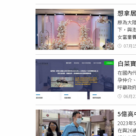
2002
已有婚
處，合
無人見
過率，
地板」
想拿
與小婷
異常，
廢止居
原為大
法院傳
作為證
那是不
下，與
雖於大
制。律
目前陳
女當童
中國大
處黃俊
理後認
07月1
妹、仝男
律利益
而認識
安安與
白菜
程」，
在國內
旅遊時
孕仲介
身，有
呼籲政
2021
母誕下
到台北
06月2
國人跨
說希望
段搾取
言聽計
5億
續改與
起居，
2023
後人間
在與2
了解到，