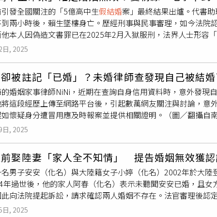
金。有心人士常鎖定街友等弱勢族群的「存簿」與「提款卡」，
的「依親居留」身分，人員卻潑了桶冷水：「女方是勞動部管制
前引發全國關注的「5億高中生
假結婚
案」最終結果出爐。代書助
（圖／示意圖，與本案無關）直到梁男父親發現兒子短時間內結
無語。小鄭為了婚姻四處奔走，目前訴願遭到駁回，只能進一步
不到兩小時後，賴生墜樓身亡。歷經刑事與民事審理，如今法院認
讓街友養套殺過程意外曝光。警方破門攻堅時，更意外發現709
那究竟阮妹有什麼工作「黑歷史」搞得被勞動部管制？原來她早
而他本人因偽造文書罪已在2025年2月入獄服刑，法界人士形容
的空間內，只能靠著房客吃剩的食物度日，在被關押的人中，甚至
汗，她嚇壞了想逃，聽聞早前到台灣的阿姨開了3間河粉店風生水
，事件發生於2023年5月4日。年僅十多歲賴姓高中生，名下擁
更二審後，也從無期徒刑改判有期徒刑17年，並在2020年3月
學起，並以「僑生工作許可」在課餘幫忙阿姨工作。2023年阮
2日, 2025
理的夏朝源得知後，意圖取得賴生財產的支配權。就在賴生阿公
妥速審判法》要件，依殺人罪減刑至有期徒刑14年定讞。本刊先
許可」，原先許可證到2026沒有問題，阮妹也固守位在北市公
晨6時將他約出，帶至戶政事務所登記同性婚姻。登記完成不到5
平常會發放物資給弱勢民眾與街友，甚至協助民眾辦理急難救助
附近補習學生大讚，在台北車站小有名氣，更與在附近公部門工
婚卻被註記「已婚」？未婚律師查發現自己被結婚
母事後召開記者會痛斥「謀財害命」，台中地檢署展開調查，最
與街友們拉近關係，在熟悉面孔後，讓他們毫無防備的前往由該
2024年8月一天下午雷陣雨滂沱之際，阮妹正在店內忙碌著，台
海的婚姻家事律師NiNi，近期在查詢自身信用資料時，意外發現
母再議仍維持原處分。但檢方在「
假結婚
」偽造文書部分提起公訴
快」工作，卻是帶著其他街友前往通訊行辦理預付卡、前往銀行
排查發現阮妹的工作許可範疇為「經理人」，她卻正在收拾餐盤
她將這段經歷上傳至網路平台後，引起數萬網友關注與討論，意
目前仍在服刑中，近期因表現良好轉入外役監。民事訴訟方面，賴
、申請銀行帳戶最後卻僅能獲得幾百元的酬勞。等到警方找上門
5萬元罰單，阿姨想說好貴啊，但「財去人安樂」摸摸鼻子繳了，
醒如懷疑身分遭冒用應及時報案並提供相關證明。（圖／翻攝自南風
一審判決，認定兩人登記當日並無愛慕情感或親密互動，神情疏離
帳戶，所有銀行帳戶因此遭到凍結，更直接吃上官司，因此被判
年3月才被突襲要求遣返，「如果不只罰錢，當時就會去訴願了」
客戶處理業務，順手查詢了自己的徵信資料，未料其中竟顯示她
且現場兩名臨時找來的證人也未親耳聽聞賴生同意結婚，因此不符
美慈善基金會先前曾被爆料指出，以賺外快為由騙街友辦理預付
，「暫時停止執行」的驅逐令也復活，11月1日公文又來，文到1
9日, 2025
且從未主動申請婚姻登記，她不禁質疑：「我連自己的老公是誰
，判決現已確定。依《民法》第1138條，賴姓高中生無子女，
過往鎖定街友多半是看上街友急需用錢之特性，「他們連下一餐
這驅逐令一下就是3年。阮妹機票都買好了，這次回越南，婚姻還
名登記結婚，便前往上海徐匯區民政局查詢。民政單位表示，若
關係條例》第67條規定，若屬大陸地區人民，繼承財產上限為新台
依據過往經驗判斷，有心人士多會瞄準街友等弱勢群體的「存簿
以及《入出國及移民法》有規定，被遣返1年後其實可以依照婚姻
生前娶陸妻「家人全不知情」 提告婚姻無效獲認
館進一步確認。經查證後，NiNi在上海全市亦無婚姻登記資料。
大陸戶籍，目前為無國籍人士，其律師許哲維指出，依條例細則
1萬元至2萬元不等現金，以此做為洗錢人頭帳戶，或是直接帶著
地愛侶內心最深層的恐懼；此外，1年後申請「依親」，可料想絕
一名男子安安（化名）與大陸籍女子小婷（化名）2002年於大
「可能是曾有金融機構（如放貸銀行或信用卡公司）在未經核實
被認定為「大陸地區人民」，恐只能分得200萬元。律師徐承蔭
實際上僅只是人頭公司，以此作為斷點，要的就是當檢警找上門
「困」在越南當說帖，直斥兩地婚姻為「
假結婚
」，那也真是不
024年過世後，他的家人阿春（化名）表示未聽聞安安已婚，且
NiNi得知，她需親赴中國人民銀行辦理婚姻狀態更正手續。《南
為「脫法行為」，可能無法獲法院認可。他認為，若此方式被廣
妻因移民署遣返而被迫分隔兩地，他們還走得下去嗎？彼此內心
因此向法院提起訴訟，請求確認兩人婚姻不存在。法官審理後認
雲南一名羅姓女子在退稅期間查詢征信時，赫然發現自己「已婚
賴母確定受限於條例規範，剩餘遺產將由賴生名義上為「伯父、
勞動局對此回應，這間河粉店確實容留阮妹非法工作，專勤隊會
。判決書指出，阿春主張，安安於2024年6月28日死亡後，
調查，警方證實她的身分資料遭他人冒用。事實上，不少人直到
序分配。
服務法》第44條，裁處河粉店負責人15萬元，並依《就業服務
5日, 2025