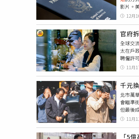
影片。
情況中
可以成
的說法
12月1
民。」
模式，
「是啊
為事實
官府
護照和
續在線
全球交
這種說
了最具
太在戶
灣這樣
進行任
聘僱許
此爭議
人稱她
心。11
妥當，
還可能
11月1
這對剛
（圖／翻攝
當不實
「這可
述不實
千元
憤地說
與不實
北市萬
解救濟
點力量
會瞄準
對原先
遠離網路
但最後
妹飛去越
法諮商
家」，
不過外
11月1
宿工作
無奈被
也貸不
關，接
「5億