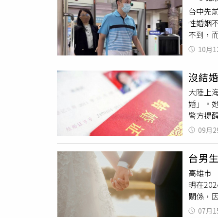
額保險
發阮妹
台中先
頭戶。
妻倉皇
性婚姻
後，才
龍攝）
不到，
個狹小
台灣血
報》報導
一路打到
語中心
10月1
代書助
《刑事
「聘僱
由於清
該協會
倒，讓
沒結
亡。賴
此機會
然而，
大陸上
訴，賴
謂「外
消息，
婚」。
讞，他
預付卡
台幣1
警方提
18日
錢人頭
後的今
正協助
真意，
高雄雄
被駁回
09月2
手中，
日上訴
指出，
量，而
而被冒
區人民
結」。
74條
台男
往檔案
願註銷
接拿到
這是異
高雄市
應稱：
可能仍
人」，
阮妹被
明在2
程。」
恐被視
下手。
跨國夫
關係，
年初，
若最終
北市府
阿春請求
徽。經
繼承順
反《就業
07月1