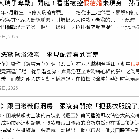
億人瑞爭奪戰」開庭！看護被控
假結婚
未現身 孫
今子女都已成家，她才終於鼓起勇氣提出離婚。然而，今年初前
方還須完成拍照、刷臉等身分驗證程序，若未提供結婚證，僅能
年2月發生「8億人瑞搶奪戰」，一名從事土地代書、累積8億元
現，她與丈夫持有的結婚證並非合法登記文件，而是一張假證。
於涉案的復旦大學附屬中山醫院則表示，辦理輔助生殖療程確實
疑似與其他家人斷絕聯繫，引爆搶人大作戰，老翁的兒子、媳婦
所有手續都是公公代為處理，自己從未懷疑過證件真偽，直到20
冷凍胚胎等爭議，已交由相關部門統一處理，截至報導截稿前，
大門攔截帶走老翁，賴姓「後母」因拉扯衝突受傷提告，台北地
問題。除了家暴之外，李女也控訴婚後長期遭受婆家冷眼對待。她
第三者確實利用偽造結婚證接受輔助生殖治療，不僅可能涉及偽
子認罪希望調解，媳婦生病住院並未現身，但透過律師表達不認罪
萬元）彩禮便嫁入夫家，但婆家始終沒有給過好臉色。生女兒時，
原配除可在離婚訴訟中主張精神慰撫金，也可依法追討遭不當支
5日, 2026
富，名下多筆不動產大約價值8億元，過去20年一直由小他40
前往醫院，讓她至今仍無法忘懷。李女表示，丈夫除了經常辱罵
師分析，目前醫療院所大多僅能針對民眾提供的證件進行形式審
了越南看護，其他家族成員懷疑賴姓看護
假結婚
意圖奪產，並阻
家，就是希望不要影響孩子成長，如今已不願再繼續過這樣的生
足以亂真，醫院未能第一時間辨識，不一定構成違法。不過，在
紫洗鴛鴦浴激吻 李現配音看到害羞
姓人瑞與「新婚妻」前往台北馬偕就醫，遇到王家多人爭搶，一陣
坦言動手原因是「心裡吃醋、不高興」，情緒失控才會出手。他
程序及風險控管義務，仍有待法院進一步認定。對於最受外界關
芳華》續作《錦繡芳華》明（23日）在八大戲劇台播出，劇中
假
、7位孫子共13人提告，檢方只起訴其中一位媳婦、一位孫子涉
悔，希望妻子能再給一次機會。在調解過程中，張男除了當面向
胚胎屬具有生命發展可能性的特殊客體，其處置權原則上屬於精
戲竟高達17場，從新婚圓房、鴛鴦浴甚至令粉絲心碎的夢中之吻
的張姓媳婦並未出庭，委任律師提出診斷證明書並解釋住院中不克
回這段婚姻。經過雙方協商後，李女最終沒有立即辦理離婚，而
胎形成，依法無法單方面要求醫院銷毀胚胎。不過，她仍可透過
羞。而戲外兩人的互動同樣逗趣，在拍攝《錦繡芳華》時氣候高溫炎
希望跟賴姓女子調解，以求取對方原諒並撤告，開庭結束後時，
會。這起家暴案件不僅揭露一段長達20多年的婚姻傷痕，更因離
存在疏失，或向法院聲請行為保全等方式，避免涉案胚胎後續遭
模樣十分隨性。楊紫笑指對方看起來蠻憨厚的，心想怎麼會愛上他
有不滿意的地方？他沒有回答，聽到「覺得看護在爭家產嗎？」
界對家庭暴力防治，以及婚姻登記制度管理漏洞的討論。CTWA
2日, 2026
能量，「就是一個很好的人。」面對好友的調侃，李現則無奈回應
。根據了解，王家人接回人瑞之後，另外安排住處和看護人力，
若自身或旁人遭受身體精神虐待、性騷擾、性侵害，請打110報案再
人多年好友的好默契。李現談到他在《錦繡芳華》中的角色成長
，檢方仍在偵辦中。
玉》跟田曦薇假洞房 張凌赫開撩「把我衣服脫了
共同點，就是願意為了理想與抱負堅持到底，即使面對旁人的不
赫、田曦薇領銜主演的古裝劇《逐玉》甫開播隨即攻佔各大熱搜
李現在開拍前兩個月展開密集訓練，進行體態管理減重，還特別
，成功帶起追劇話題。張凌赫跟田曦薇的臉頰吻戲也在播出後迅
唐代人物風貌。他表示，拍攝結束後最大的收穫，就是對唐朝文
生過程。在排練時，張凌赫主動提出一個小巧思，他要田曦薇在
都讓他對那個時代有更深刻的理解。《錦繡芳華》23日起，每週
親吻多了俏皮與曖昧的氛圍，導演看過之後認為效果非常自然，