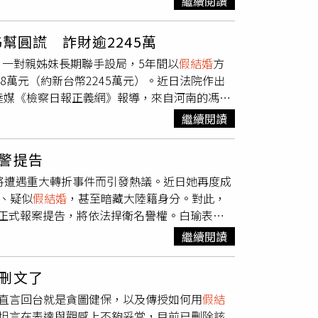
繼續閱讀
的一場臉頰吻。《逐玉》田曦薇（右）替張凌赫
段，新婚之夜，長玉發現大伯與大伯母躲在門外試
幫圓謊 詐財逾2245萬
硬的貼臉互動到逐漸靠近，情緒層層推進，謝征
一對親姊妹長期聯手設局，5年間以
假結婚
方
用留白手法，例如以燭光剪影呈現動作、放大呼
8萬元（約新台幣2245萬元）。近日法院作出
戲比真洞房還撩人，話題更迅速登上社群熱搜。
陸媒《檢察日報正義網》報導，來自河南的馮姓
相，當時兩人互動自然，還有粉絲為兩人創作CP
，卻對外隱瞞婚姻狀態，於2020年起先後與多
的期待，張凌赫笑說：「大家開心就好，謝謝大
繼續閱讀
逾66萬元（約新台幣303萬元），其後馮女
涉及12名被害人。案件直到2025年1月，有其
警提告
光。檢方指出，馮女犯案期間，其胞姊趙女假扮
man將遭遇重大轉折事件而引發熱議。近日她再度成
鍵時刻編造說詞掩飾破綻，成為詐騙行為的重要
湯、疑似
假結婚
，甚至暗藏大陸籍身分。對此，
甚至未完整保留轉帳紀錄，增加辦案難度。承辦
正式報案提告，將依法捍衛名譽權。白瑜表
姻登記資料與共同生活證據，最終確認馮女在已
但當不實資訊被刻意散播並被媒體引用，對她的
5年11月29日全數採納檢方指控與量刑建議，依
繼續閱讀
網路上流傳的指控已涉及捏造、歪曲與人身攻
年6個月併科罰金；其胞姊趙姓女子則因詐騙罪
、未繳稅」的指控，強調自己並非諮商師、未提
損程序，積極協助被害人討回損失，盼將經濟傷
刪文了
心理學專家研究成果；所有工作內容均依法報
直言回台就是貪圖健保，以及傳授如何用
假結
忙一年」的故事，白瑜指出，相關描述如聘用一
坦言在表達與觀感上不夠妥當，目前已刪除該
長期合作的主要是經紀人山姆，從未聘用過上述