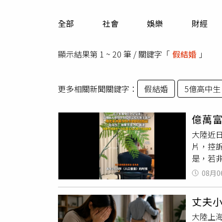
人物
汽車
全部
社會
娛樂
財經
專欄
房產新勢力
顯示結果第 1 ~ 20 筆 / 關鍵字「
假結婚
」
更多相關新聞關鍵字：
假結婚
5億高中生
億萬
大陸近
片，控
是，若
綜合陸
08月0
於事業
造證件
丈夫
咋舌的
大陸上
老家鄰