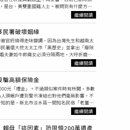
，是台、美雙重國籍人士。被問到有什麼方式
澄清，有關她曾讓經紀人無條件負擔交通與餐費
2年後確定是有愛夫妻，就可以拿到美國公
行，經紀人之交通、餐費與報酬均有清楚的合作
繼續閱讀
遭拍攝者調侃貪圖台灣健保，她笑著回應：
每個人的主觀感受不同，但不應將主觀情緒包裝
字「老娘沒在怕」。拍攝者接著詢問，若是美國
說明，目前經紀人仍與她穩定合作，平台夥伴持
移民署破壞姻緣
機來台灣把擁有美國籍的人接走。拍攝者虧她
非如網路謠傳的戲劇化離開情況。白瑜同時駁斥
妻被官府搞得走味變調，因為台灣先生和越南太
活嘛，難道我要拿著國旗去外面（喊）我愛台
。她指出，這類描述完全與事實不符，自己沒有
移民署還大挖太太工作「黑歷史」並拿出「廢除
政部和美國在台協會（AIT）的社群帳號。針對
是她決定採取法律行動的重要原因之一。針對有
新婚夫妻如牛郎織女必須分隔兩地，大呼折磨虐
己也重新看了一次，確實在表達與觀感上不夠
的歧視性攻擊，強調該類言論不僅與事實無關，
灣籍38歲的小鄭、越南籍30歲的阮妹（皆化名）
造成不必要的誤解，謝謝大家的提醒與關心。
示，言論自由不包含捏造、毀謗與侮辱的自由，
繼續閱讀
NT泣訴，因為再過幾天阮妹就必須回到越南，
情緒範疇，而牽涉社會秩序與法律責任。基於上
聯手「掄」出國門。這指控可大了，小鄭繼續氣
司法程序。白瑜在聲明最後提到，面對網路霸凌
殺騙高額保險金
被移民署勒令出境，自己在公部門服務稍稍了
她希望自己的行動能給其他遭遇類似經驗的人一
000元「禮金」。不過類似案件時有所聞，多數
高行裁定也准了，阮妹暫時不必被遣返，她也針
權利與名譽。CTWANT關心您，勇於求助，
為人頭帳戶遭到警示凍結也對他們毫無影響，不
打。小鄭為了安撫阮妹，5月請了個長假同阮
凌投訴專線: 1953。星座專家白瑜澄清遭誣指「非
所知的是，新北市淡水區一間知名民宿「老董的
地登記結婚。而後小鄭與阮妹仍自由回到台灣，只
工作為由，將街友騙到民宿囚禁，製造街友於民
，也忙得沒空在台補登記結婚。10月2日訴願
繼續閱讀
銀行詐貸1億餘元，直到其中一名梁姓街友再
補辦婚姻手續。首先外交部「面談」這關輕騎過
遊玩，趁機將梁男推下懸崖，詐領5千萬元的高
籍謄本，下午興沖沖地要前往移民署新北辦事處換
賴母「這因素」恐限領200萬遺產