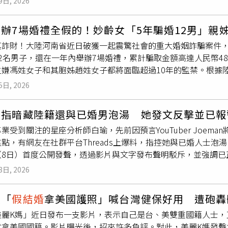
9日, 2026
表示這個小動作甜度爆表，甚至有人形容是今年古裝劇中最自然
圖／iQIYI愛奇藝國際版）在第5集中，兩人還上演假洞房橋
辦7場婚禮全假的！妙齡女「5年騙婚12男」親姊
是否是
假結婚
，為了不露餡，她只好與謝征同床共枕，兩人從生
真詐財！大陸河南省近日破獲一起震驚社會的重大婚姻詐騙案件，
聲說出「把我衣服脫了」，曖昧氣氛急速升溫。導演在拍攝時採
2名男子，還在一年內舉辦7場婚禮，累計騙取金額高達人民幣48
細微表情，讓畫面更具想像空間，播出後觀眾紛紛激動表示這段
主嫌馮姓女子和其胞姊趙姓女子都將面臨超過10年的監禁。根據
在2023年的愛奇藝尖叫之夜活動上，張凌赫跟田曦薇就曾同框亮
姓趙，自幼隨養父生活後改姓，成年後她在明知自己已婚的情況下
如今從粉絲幻想到官配成真，不少人都感到相當興奮，對於觀眾
5日, 2026
交往，並以結婚為名索取高額彩禮；先是對一名梁姓男子騙取人民幣
田曦薇則表示，希望最後呈現的作品不會辜負大家。
重施，甚至在短短一個多月內與不同對象舉辦多場婚禮，5年間共
遭指暗藏陸籍還與已婚男泡湯 她發文反擊並已報
被害人因無法聯繫上馮女而報警，這起長期運作的詐騙行為才曝
業受到關注的星座分析師白瑜，先前因預言YouTuber Joe
大姨子」，負責對外證實妹妹單身身分、保管詐騙所得，並在關
點，有網友在社群平台Threads上爆料，指控她與已婚人士泡
。檢察官說明，該類婚戀詐騙手法隱蔽、金流複雜，部分被害人
（8日）首度公開發聲，透過影片與文字發布聲明駁斥，並強調已
過比對12起案件的時間軸、資金流向及通訊紀錄，並補充調查婚
為公眾人物她理解會受到關注和討論，願意虛心接受合理批評，
偶情況下，仍與他人以夫妻名義生活，構成重婚罪。法院於202
8日, 2026
工作造成傷害時，她必須站出來回應並採取法律行動。她指出，
，主嫌馮姓女子因犯詐騙罪及重婚罪，數罪併罰判處有期徒刑15
對各項指控，白瑜逐一澄清重點內容。首先，她回應「非法諮商
期徒刑11年6個月併科罰金。而檢察機關目前已同步啟動追贓挽
教「
假結婚
拿美國護照」喊台灣健保好用 遭砲轟
服務，其工作主要運用占星等工具關注情緒與自我探索，並分享
最低。
美麗K媽」近日發布一支影片，表示自己是台、美雙重國籍人士，
報，並無任何違法情況。對於網路上出現的「助理分潤、請假幫
式拿美國國籍。影片曝光後，招來許多負評。對此，美麗K媽發聲
工作一年、分潤比例與薪酬分配等細節均屬捏造。她表示，自己