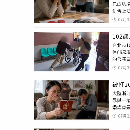
已成功
他刻意
併告上
湊」而
綜合陸媒
用鄰居
07月3
屬中山
手持身
存，只
就逃脫
102
證，發
為已涉
台北市1
件，遭
的戶籍
信68歲
療程序
的公務
夫再與
不起訴
權益及
07月3
姓看護
釐清責
曆春節
婚訴訟
被打
人瑞3位
男方在
大陸浙
認罪、
次開庭
暴與一
但可以
證完成
婚證竟
與婚外
再決定
為丈夫
07月2
有一子
要求第
醋、不
程序上