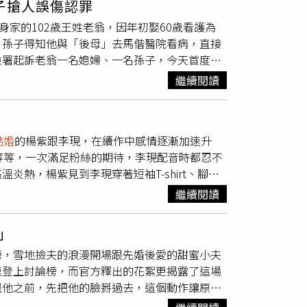
子搶人誤傷認罪
往民政部門辦理離婚手續時，工作人員查驗資料
接受一般檢查，無法正式建檔或進行試管嬰兒療
身家的102歲王姓老翁，因年初娶60歲看護為
這項結果讓李女十分震驚。她表示，當年兩人結
需要提供結婚證等相關證件，至於本案涉及偽造
、孫子得知他與「後母」去馬偕醫院看病，直接
多年後準備離婚，才知道這段婚姻從一開始就存
院方尚未正式回應媒體詢問。受訪律師指出，若
檢署起訴老翁一名媳婦、一名孫子，今天首度開
說，自己當年只收了6600元人民幣（約新台幣
造國家機關證件等違法行為，也已違反婚姻忠誠
。檢警調查，102歲王姓老翁年輕時從事土地
她一度出現危急狀況，婆婆卻為了節省醫療費，不
出的夫妻共同財產。至於醫院是否須承擔法律責
繼續閱讀
歲的賴姓看護照顧，但就在今年1月兩人結婚，還
外，也多次動手毆打自己，她一路忍耐到兒女成
查，並無權限直接查詢婚姻登記資料，因此若偽
止人瑞與兒孫接觸。今年農曆春節前一個多禮
活。面對妻子的指控，張男承認自己曾多次施
合法配偶提出質疑後，院方是否已善盡查核、暫
混亂後，賴姓女子掛彩，她對人瑞3位兒子、3
表示，現在已經知道自己犯下錯誤，對過往行為
注的冷凍胚胎處置問題，律師表示，現行法律認
結婚
的楊紫跟李現，在續作中感情逐漸加速升
嫌過失傷害。台北地院首次開庭6分鐘就結束，王
妻子道歉外，還表示願意當著調解人的面下跪，
子與卵子的提供者。朱女雖是合法配偶，但因未
等等，一次滿足粉絲的期待，李現配音時都忍不
前來，但她不認罪。王姓人瑞的47歲孫子承認
是決定暫時觀察丈夫是否真正改變，給對方最後
追究偽造證件責任、向衛生主管機關檢舉醫院流
熱，楊紫見到李現穿著短袖T-shirt、腳踩
媒體問他是否獨自幫嬸嬸扛下這件事？對於賴女
婚時才發現結婚證是假證而引發社會關注，也再
到移植，進一步維護自身權益。
呢？! 但她隨後補充，李現身上有一股讓人安
他回答不曉得，記者再問爺爺現在狀況如何？他
NT提醒您：尊重身體自主權，請撥打113、
繼續閱讀
：「40度高溫不穿拖鞋，不然要穿什麼啊？」
並對賴姓女子提告偽造文書，她是否跟王姓人瑞
打113找社工
，展現蔣長揚更加成熟穩重的一面，自己與角色
」
理解，依然選擇走自己的路。為了更貼近扮演的
榜，雪地撿夫的浪漫開場跟先婚後愛的甜蜜小夫
學習古琴、騎馬，甚至接觸雕刻課程，希望更完
速登上討論榜，而官方釋出的花絮更揭露了這場
化有了更深入的認識，從禮儀規範到行走坐臥等
親他之前，先把他的臉掰過去，這個動作讓原本
一至五晚間9點於八大戲劇台全台首播。
決定把這個版本保留在正片中。花絮曝光後，觀