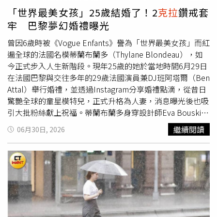
FWC發言人查德韋伯（Chad Weber）證實，其中涉案鱷魚
最多球季出賽紀錄。今年季後賽，湖人在西區第二輪遭奧
克
「世界最美女孩」25歲結婚了！2
克拉
鑽戒套
已遭斬首，頭部將作為刑事調查證物保存，其餘屍體則交由
拉
荷馬雷霆橫掃出局，也替詹姆斯的湖人生涯畫下句點，如
牢 巴黎夢幻婚禮曝光
相關單位進一步檢驗。布蘭妮平時擔任推土機操作員，熱愛
今，他的下一站也勢必成為今夏自由球員市場最受矚目的焦
戶外生活，休假時喜歡健行、露營、騎乘重機、射擊，也經
點。
曾因6歲時被《Vogue Enfants》譽為「世界最美女孩」而紅
常參加電音派對（Rave），社群平台充滿與親友及寵物相
遍全球的法國名模蒂蘭布蘭多（Thylane Blondeau），如
處的照片。哥哥尼克
克拉
克（Nick Clark）受訪時悲痛表
今正式步入人生新階段。現年25歲的她於當地時間6月29日
示，妹妹是一個總是充滿笑容、熱心助人的人，「只要有人
在法國巴黎與交往多年的29歲法國演員兼DJ班阿塔爾（Ben
需要幫忙，她永遠都是第一個站出來的人」，家人至今仍難
Attal）舉行婚禮，並透過Instagram分享婚禮點滴，從昔日
以接受她突然離世。事故發生後，巴爾街步道已全面封閉，
驚艷全球的童星模特兒，正式升格為人妻，消息曝光後也吸
重新開放時間尚未公布。FWC表示，佛州目前約有150萬隻
引大批粉絲獻上祝福。蒂蘭布蘭多身穿設計師Eva Bouskila
美洲短吻鱷，自1948年至今共記錄超過450起鱷魚攻擊事
量身打造的訂製婚紗，以優雅法式造型成為婚禮焦點。（圖
繼續閱讀
06月30日, 2026
件，其中30起造成死亡，平均每年約發生8起未受挑釁的攻
／翻攝自IG，thylaneblondeau)綜合《People》、
擊案件，致命案例相當少見。然而，這已是佛州中部一週內
《Ynet》等外媒報導，蒂蘭與班阿塔爾自2020年開始交
第3起鱷魚傷人事件，此前已有一名男童釣魚時遭咬傷手
往，並於2021年初公開戀情。今年3月兩人赴希臘度假時，
部，另有一名浮潛民眾在彩虹河（Rainbow River）遭鱷魚
男方精心安排求婚，送上一枚約2
克拉
橢圓形鑽戒，價值約
攻擊。FWC再次提醒民眾，夏季正值鱷魚活動旺盛時期，切
3.4萬英鎊（約新台幣145萬元）。蒂蘭當時甜蜜寫下：「我
勿在天然河流、湖泊或已知有鱷魚出沒的水域戲水、游泳或
對我最好的朋友說了『我願意』，敬我們的永遠。」相隔約
涉水，以免發生無法挽回的悲劇。
3個月後，兩人便在巴黎第16區市政廳完成婚禮，攜手展開
人生新篇章。婚禮處處充滿法式浪漫氛圍。蒂蘭身穿由設計