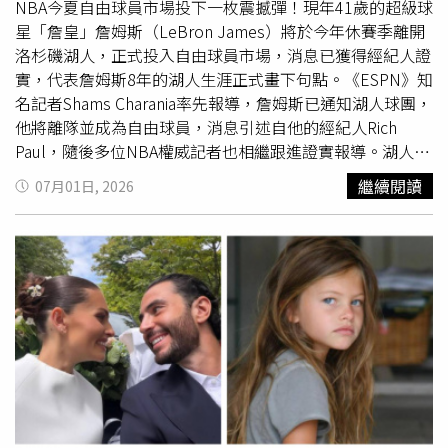
食方式，不斷高速翻轉身體，利用強大的扭力撕裂獵物組
NBA今夏自由球員市場投下一枚震撼彈！現年41歲的超級球
織，企圖將人拖入水中活活溺斃。眼見女友被攻擊，錢斯毫
星「詹皇」詹姆斯（LeBron James）將於今年休賽季離開
不猶豫跳進水裡，徒手與巨鱷展開搏鬥，死命抓住布蘭妮不
洛杉磯湖人，正式投入自由球員市場，消息已獲得經紀人證
讓她被拖走。他一度成功把女友其中一隻手臂硬生生從鱷魚
實，代表詹姆斯8年的湖人生涯正式畫下句點。《ESPN》知
口中拉出，但巨鱷隨即再次發動攻擊，轉而咬住另一隻手
名記者Shams Charania率先報導，詹姆斯已通知湖人球團，
臂，猛烈撕扯，導致布蘭妮雙臂幾乎全遭撕裂，現場血流如
他將離隊並成為自由球員，消息引述自他的經紀人Rich
注。直到鱷魚最終鬆口游離，錢斯與同行友人才趕緊將她拖
Paul，隨後多位NBA權威記者也相繼跟進證實報導。湖人球
回岸上。三人隨即展開急救，錢斯一邊替女友止血，一邊與
團隨後也在社群平台X發表聲明，向這位隊史傳奇球星表達
繼續閱讀
07月01日, 2026
友人輪流施行心肺復甦術（CPR），並立即撥打911報案。
感謝。聲明表示：「詹姆斯是運動史上最偉大的運動員之
警方公開的911錄音完整記錄當時混亂情況，友人哭喊著向
一，我們將永遠感謝他為湖人效力的8個賽季，包括在2020
接線員表示：「拜託快一點！她的一隻手臂整個被咬斷，另
年於最艱難的環境下率領球隊奪得NBA總冠軍，以及他身披
一隻也幾乎掉了，她一直流血！」背景不斷傳來哭聲、尖叫
紫金戰袍期間創下的無數紀錄。我們祝福他未來無論球場內
聲與呼救聲。錢斯則不斷向救援人員說明，他們已偏離步
外一切順利，他永遠都是湖人大家庭中珍貴的一員。」根據
道，希望救援直升機能盡快找到他們的位置。布蘭妮被送上
外媒報導，詹姆斯並沒有打算退休，而是希望下個球季加盟
救護車時仍保有生命跡象，但因失血及創傷過於嚴重，最終
新球隊，繼續職業生涯，依照NBA規定，美東時間週二晚間
仍在送醫途中傷重身亡。FWC隨後派遣專業捕鱷人員搜索案
6時起，各球隊即可與自由球員展開談判；正式簽約則須等
發水域，先後捕獲兩條大型美洲短吻鱷，體長分別約13英尺
到下週一凌晨0時01分後才能完成，但雙方若提前達成共
（約3.96公尺）及12英尺（約3.66公尺）。兩隻鱷魚均遭安
識，相關消息仍可能提早曝光。若合約順利談成，詹姆斯將
樂死，並採集DNA樣本，以確認真正攻擊布蘭妮的個體。
迎來職業生涯第24個NBA球季，進一步刷新自己保持的史上