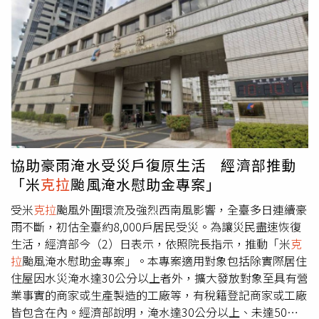
近11%，但主要股東Aspex Management仍認為改革力道不
方集團軍正在對頓巴斯（Donbas）的一部分頓涅茨克州
足，呼籲管理階層持續出售非核心資產，改善資本配置效率
（Donetsk region）地區展開進攻行動，目標是「解放」整
及融資策略，以重建投資人信心。如今，Uber若順利完成
個地區，這也是俄羅斯戰爭行動的核心目標之一。他表示：
收購Delivery Hero，將一舉取得包括中東外送平台
「該集團軍部隊已經解放康斯坦丁尼夫卡，這是斯洛維揚斯
Talabat、沙烏地阿拉伯HungerStation、南韓Baemin等多
克－
克拉
馬托爾斯克－康斯坦丁尼夫卡（Sloviansk-
項國際品牌，進一步擴大全球市場版圖。消息指出，Uber
Kramatorsk-Kostiantynivka）要塞區內敵方的主要防禦樞
自今年5月便開始與Delivery Hero接觸，初期出價約每股33
紐之一。」普丁則在影片中被拍到訪問1處指揮所並聽取高
歐元、整體估值約100億歐元，之後持續提高持股，目前已
階指揮官報告，他讚揚了俄軍攻佔該城市的表現，並認為這
掌握Delivery Hero約24.99%的表決權，有助於提高交易主
是1項重要的戰略性成果，「我們都知道，這座城市是頓巴
導權並降低其他競爭者介入機會。不過，Uber與Delivery
斯的重要交通與大型工業中心。」格拉西莫夫還向普丁表
協助豪雨淹水受災戶復原生活 經濟部推動
Hero在波蘭、葡萄牙、西班牙及瑞典等歐洲市場均有外送
示，俄軍正逼近北方約70公里的利曼（Lyman），他稱該地
「米
克拉
颱風淹水慰助金專案」
業務，未來若完成整併，勢必面臨歐盟反壟斷機關嚴格審
對未來進一步推進具有「關鍵的後勤與戰略重要性」。不
查。外界也注意到，Uber近期已陸續暫停進軍奧地利、挪
過，普丁也強調，俄軍需要擴大安全區規模，以回應烏克蘭
受米
克拉
颱風外圍環流及強烈西南風影響，全臺多日連續豪
威及希臘等部分市場，被視為可能是提前因應監管風險的布
方面加強的遠程打擊行動，「敵人越是試圖對我們的民用設
雨不斷，初估全臺約8,000戶居民受災。為讓災民盡速恢復
局之一。若交易最終拍板，Uber、Grab及Delivery Hero三
施發動攻擊……我們就必須在鄰近地區建立更大的安全
生活，經濟部今（2）日表示，依照院長指示，推動「米
克
方近一年來接連推動的大型交易，將重新改寫全球外送平台
區。」這些打擊主要針對俄羅斯的石油產業，並造成燃料短
拉
颱風淹水慰助金專案」。本專案適用對象包括除實際居住
競爭版圖，也凸顯外送產業正朝向整併與規模化經營發展。
缺。俄羅斯北方部隊指揮官尼基福羅夫（Yevgeny
住屋因水災淹水達30公分以上者外，擴大發放對象至具有營
Nikiforov）對此回應稱，其部隊雖然「尚未完全解決」阻止
業事實的商家或生產製造的工廠等，有稅籍登記商家或工廠
烏克蘭無人機攻擊的任務，但俄軍已在哈爾科夫州
皆包含在內。經濟部說明，淹水達30公分以上、未達50公