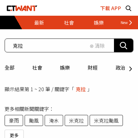
跳至主要內容區塊
下載 APP
最新
社會
娛樂
財經
⊗ 清除
全部
社會
娛樂
財經
政治
顯示結果第 1 ~ 20 筆 / 關鍵字「
克拉
」
更多相關新聞關鍵字：
豪雨
颱風
淹水
米克拉
米克拉颱風
更多