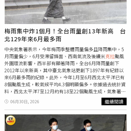
師Eva Bouskila量身打造的象牙白絲綢訂製婚紗，搭配俐落
剪裁披肩、Dior打造的妝容、低盤髮及白色小雛菊髮飾，手
捧奶油色海芋花束，在巴黎與艾菲爾鐵塔美景映襯下完成婚
禮。新郎則穿著海軍藍西裝，兩人在親友見證下交換誓言，
梅雨集中炸1個月！全台雨量創13年新高 台
婚後手牽手搭乘一輛鉑金色Porsche 356 Speedster復古跑
北129年來6月最多雨
車離開會場，成為全場最吸睛畫面。蒂蘭事後也在
Instagram限時動態分享婚禮照片，並簡單寫下
中央氣象署表示，今年梅雨季整體雨量偏多且降雨集中，5
「Love（愛）」向外界分享喜悅。兩人的愛犬也換上特製
月雨量偏少，6月受滯留鋒面、西南氣流及後續米
克拉
颱風
燕尾服現身，而她還特別在婚禮現場擺放去年病逝繼父的照
外圍環流影響，西半部有顯著降雨，全台6月降雨量創下
片，希望重要家人沒有缺席人生的重要時刻。蒂蘭布蘭多身
2012年以來新高，其中臺北氣象站更創下1897年有紀錄以
穿設計師Eva Bouskila量身打造的訂製婚紗，以優雅法式造
來6月最多雨的紀錄。此外，今年1月至6月西北太平洋已有
型成為婚禮焦點。（圖／翻攝自IG，people）蒂蘭出身名
8個颱風生成，較氣候平均4.3個明顯偏多。依據過去統計資
人家庭，父親派屈克布蘭多（Patrick Blondeau）曾是法國
料，西北太平洋7至12月約有18至22個颱風生成，氣象署預
國家足球隊成員，母親維洛妮卡勒布里（Veronika
估今年下半年的颱風生成總數為正常至偏少，鄰近臺灣個數
繼續閱讀
06月30日, 2026
Loubry）則是法國知名演員兼電視主持人。她4歲便替時尚
則為3至5個，屬於正常範圍。 根據最新海氣監測資料顯
設計師尚保羅高提耶（Jean Paul Gaultier）走秀，6歲因
示，熱帶中東太平洋海溫持續升高，海洋及大氣環境已呈現
《Vogue Enfants》封為「世界最美女孩」一夕爆紅；10歲
聖嬰發展中的特徵，預估聖嬰現象將持續發展，並可能延續
登上《Vogue Paris》時，因濃妝、高跟鞋及成熟造型掀起
至明年春季。根據氣候統計資料顯示，聖嬰發展年之颱風生