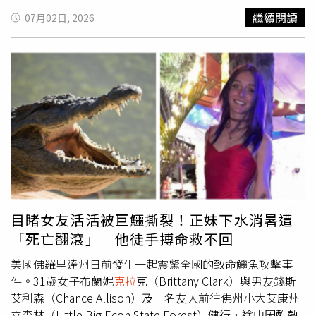
（Kharkiv region）與蘇梅州（Sumy region）邊境地區推進
分者，若有家電財損，發給財損慰助金新臺幣1萬元；淹水
繼續閱讀
07月02日, 2026
安全措施。此前，烏克蘭總統澤倫斯基（Volodymyr
達50公分以上者，每戶發給新臺幣2萬元淹水慰助金，若有
Zelenskiy）以及其他官員曾宣稱，自今年年初以來，俄羅
家電財損，再加發新臺幣1萬元財損慰助金，合計最高新臺
斯在烏克蘭東部的推進速度已明顯放緩，基輔軍隊甚至已重
幣3萬元。家電財損、商家生產製造或營業事實及其他未列
新奪回部分領土。普丁則在發言中駁斥基輔的說法，稱其為
事項，原則將由地方政府從寬認定 。經濟部補充說明，後
「一場展示戰果的資訊宣傳行動」。據悉，澤倫斯基上月曾
續直轄市及縣市政府可調查轄內實際受災情形後，檢附領款
致信普丁，尋求直接會晤，但遭克里姆林宮領導人拒絕。去
收據、納入預算證明及受災戶統計表，向經濟部請領慰助
年開始由美國斡旋推動的俄烏和平談判，在今年2月28日美
金。經濟部表示，本專案初估受災戶約8,000戶，所需經費
以伊戰爭爆發後被擱置，但莫斯科與基輔雙方都表示，正期
約新臺幣1億 8,000萬元，將由中央政府總預算第二預備金
待2名主要談判代表美國特使威特科夫（Steve Witkoff）與
支應。實際經費將視地方政府後續勘定淹水戶數及受災情形
川普女婿庫許納（Jared Kushner）到訪。
調整。計畫期程自公告發放日起1年，並得視實際情形延
長。經濟部強調，面對極端氣候造成之短延時強降雨與區域
性淹水風險，政府將持續協助地方辦理災後復原，並以最快
目睹女友活活被巨鱷撕裂！正妹下水消暑遭
速度將慰助資源送達有需要的受災民眾及商家，減輕災損衝
「死亡翻滾」 他徒手搏命救不回
擊，協助恢復日常生活與營業秩序。
美國佛羅里達州日前發生一起震驚全國的致命鱷魚攻擊事
件。31歲女子布蘭妮
克拉
克（Brittany Clark）與男友錢斯
艾利森（Chance Allison）及一名友人前往佛州小大艾康州
立森林（Little Big Econ State Forest）健行，途中因酷熱