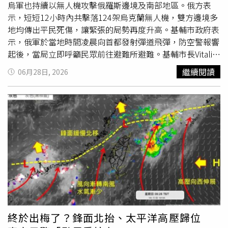
烏軍也持續以無人機攻擊俄羅斯邊境及南部地區。俄方表
示，短短12小時內共擊落124架烏克蘭無人機，雙方邊境多
地均傳出平民死傷，讓緊張的局勢再度升高。基輔市政府表
示，俄軍於當地時間凌晨向首都發射彈道飛彈，防空警報響
起後，當局立即呼籲民眾前往避難所避難。基輔市長Vitali
Klitschko在Telegram發文指出：「首都防空部隊正在執行
繼續閱讀
06月28日, 2026
攔截作戰，請所有民眾留在避難所內。」當地陸續傳出激烈
爆炸聲，夜空中也可見多道閃光。基輔軍事管理局局長
Tymur Tkachenko表示，截至目前為止已有2人在這波夜間
攻擊中受傷，東南部達爾尼齊基區（Darnytskyi）多處建築
因飛彈攻擊引發火災，消防人員持續搶救中。這起攻擊發生
的前一天，俄烏雙方已在邊境互相發動大規模攻擊，俄羅斯
國防部表示，從當地時間上午8時至晚間8時的12小時內，
俄軍共在多個地區擊落124架烏克蘭無人機。莫斯科市長
Sergei Sobyanin也多次發布消息指出，多架飛往首都莫斯
科的烏軍無人機遭防空系統攔截。此外，俄羅斯南部
克拉
斯
諾達爾邊疆區（Krasnodar Krai）據報也遭烏軍「大規模」
無人機攻擊。地區首長Veniamin Kondratyev提到，這波攻
終於出梅了？鋒面北抬、太平洋高壓歸位
擊造成1人死亡、1人受傷，掉落殘骸波及多棟住宅，一座煉