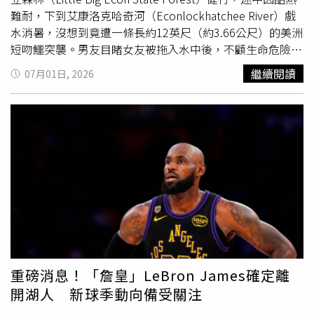
難耐，下到艾康洛克哈奇河（Econlockhatchee River）戲
水消暑，沒想到竟遭一條長約12英尺（約3.66公尺）的美洲
短吻鱷突襲。男友目睹女友被拖入水中後，不顧生命危險衝
上前與巨鱷徒手搏鬥，一度成功將她拉回岸邊，但仍無法阻
繼續閱讀
07月01日, 2026
止悲劇發生，布蘭妮最終因失血過多，在送醫途中宣告不
治。布蘭妮的男友錢斯艾利森目睹女友遭鱷魚襲擊，第一時
間衝上前徒手搏鬥，仍無法挽回悲劇。（圖／翻攝自臉書，
Chance Allison、Brittany Clark）根據《People》、《紐約
郵報》（New York Post）、《太陽報》（The Sun）及
ETtoday等報導，事故發生於6月28日下午，三人當時行經
巴爾街步道（Barr Street Trailhead）附近，因天氣炎熱，
臨時決定走進河中降溫。當時河水僅約3英尺（約91公分）
深，大約到成人腰部高度，看似相當安全，因此沒有人察覺
危險正在逼近。佛羅里達州魚類與野生動物保育委員會
（Florida Fish and Wildlife Conservation Commission，
FWC）調查指出，三人並未餵食、挑釁或接近鱷魚，而是遭
重磅消息！「詹皇」LeBron James確定離
到突如其來的攻擊。法醫報告顯示，巨鱷先咬住布蘭妮其中
開湖人 新球季動向備受關注
一隻手臂，隨後施展俗稱「死亡翻滾」（Death Roll）的捕