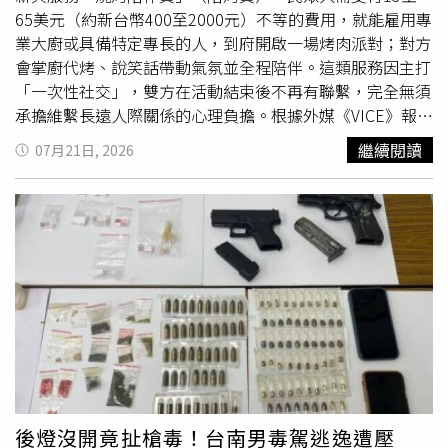
由於野熊受困位置太高，如果直接發射麻醉針，牠可能會因
65美元（約新台幣400至2000元）不等的費用，就能雇用專
失去意識而從高處墜落，反而造成致命傷，因此短時間內無
業大廚或具備特定專長的人，到府開啟一場烤肉派對；對方
法貿然展開救援，只能持續研擬較安全的處置方式。遺憾的
會掌廚代烤、說笑話帶動氣氛並全程陪伴。這類服務因主打
是，在救援人員成功展開行動前，這隻野熊便因接觸高壓電
「一次性社交」，雙方在活動結束後不再有聯繫，完全無須
設備而遭電擊身亡。新墨西哥州漁獵部門事後證實，地方單
承擔維繫長遠人際關係的心理負擔。根據外媒《VICE》報
位第一時間便設法營救，但仍來不及挽救牠的生命。影片曝
導，近期俄羅斯各類網站出現不少「陪烤員」的廣告，這項
繼續閱讀
07月21日, 2026
光後迅速累積數萬次觀看，美國內政部也轉發影片，並幽默
服務主要針對男性客群，滿足民眾想享受戶外烤肉卻缺乏同
寫道：「我們很欣賞大家對美國能源主導地位的熱情，但這
伴的需求。顧客除支付13至65美元（約新台幣400至2000
不是我們的本意。」貼文引發大量網友討論，不少人對野熊
元）不等的陪伴費用外，需自行負擔食材開銷；而收費較高
的遭遇感到惋惜，也有人直呼，這是自己看過最不可思議的
的陪伴員則會額外提供食材採買、搭建帳篷或規劃全套社交
野生動物畫面之一。野生動物專家表示，熊爬上電線桿雖然
氣氛等附加服務。至於陪伴員的背景也十分多元，例如擁有
相當少見，但並非首例。2021年，美國亞利桑那州也曾發
心理學背景的業者表示，該服務讓他能結伴前往戶外過週
生熊受困電線桿頂端事件，當時順利完成救援。專家分析，
末；也有業者將服務範疇延伸至陪同參加音樂節、演唱會、
這類情況多半發生在年輕或受到驚嚇的熊身上，當牠們遭遇
聆聽阿茲特克神話講座或去餐廳用餐，定位為「當朋友抽不
人群、車輛或犬隻逼近時，會本能尋找高處躲避，而外型筆
出空時的完美替代方案」。俄羅斯市場調查數據顯示，這類
直的電線桿容易被誤認為樹木，因此一路往上攀爬，最終卻
燒烤陪伴服務在莫斯科、
克拉
斯諾達爾邊疆區以及下諾夫哥
讓自己受困高空、進退兩難，甚至因此賠上性命。
羅德等大城市尤為盛行。俄羅斯高等經濟大學（HSE
University）一項研究指出，都市化迅速發展和單身戶數持
後燈沒開竟扯槍毒！台南男毒駕逃逸遭壓