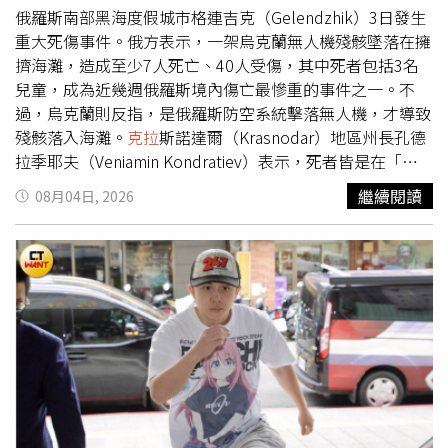
不能很有趣嗎？」因此，wiggle wiggle 將大膽鮮豔的配
俄羅斯南部黑海度假城市格連吉克（Gelendzhik）3日發生
色、趣味十足的插畫與療癒可愛的原創 IP，融入每一件生
重大死傷事件。俄方表示，一架烏克蘭無人機殘骸墜落在擁
活用品之中，希望陪伴每個人打造充滿笑容與驚喜的生活空
擠海灘，造成至少7人死亡、40人受傷，其中死者包括3名
間。（圖／品牌提供）即日起至 9月2日，在 台中勤美誠品
兒童，成為近幾週俄羅斯境內傷亡最慘重的事件之一。不
B2 登場的台灣首間快閃店，以 「夏日小屋（Summer
過，烏克蘭則反指，是俄羅斯防空系統擊落無人機，才導致
House）」 為主題，把充滿陽光、色彩與生活感的居家空
殘骸落入海灘。
克拉
斯諾達爾（Krasnodar）地區州長孔德
間搬進台中，邀請消費者推開小屋的大門，走進 wiggle
拉季耶夫（Veniamin Kondratiev）表示，死者皆是在「無
wiggle 打造的繽紛世界，在充滿玩心與驚喜的空間裡，重
人機殘骸墜落」時罹難，另有40人受傷，其中21人住院、
繼續閱讀
08月04日, 2026
新發現日常生活的美好。歡慶台灣首間快閃店開幕，wiggle
19人接受治療，他並向罹難者家屬表達慰問。目前尚未確認
wiggle 推出限定優惠活動：全館商品享 85 折優惠。7/31-
事故究竟是俄軍防空系統擊落無人機，還是無人機自行墜毀
8/2，每日前 50 名追蹤官方 Instagram，分享打卡至社群並
所致。根據CNN分析現場影片指出，爆炸前幾秒可聽見至少
標記台灣官方帳號 ＠wigglewiggle_tw，即可獲得限量明信
3處自動武器開火聲，無人機隨後突然改變飛行方向並俯衝
片乙份（共 150 份，數量有限，贈完為止）。（圖／品牌
墜向海灘，似乎飛越海灘西側一處俄軍雷達設施後落地爆
提供）SEVENTEEN尹淨漢、BABYMONSTER粉絲必衝！韓
炸。對此，烏克蘭政府反假訊息中心主任科瓦連科（Andriy
國時尚美妝品牌BANILA CO快閃台隆手創館LaLaport台中
Kovalenko）表示，事件是俄羅斯防空部隊在滿是遊客的海
店受到台韓女孩愛用的韓國時尚美妝品牌BANILA CO，齊聚
灘上空擊落無人機所造成，並批評俄方未妥善發布空襲警
品牌人氣明星商品，ZERO零感肌卸妝霜、夏日水潤防曬系
報，也未採取足夠措施保障民眾安全。他強調，烏軍攻擊目
列以及榮獲韓國美妝大賞底妝與修容彩妝。7月31日起至8
標僅限於俄羅斯軍工產業及影響戰爭資金來源的經濟基礎設