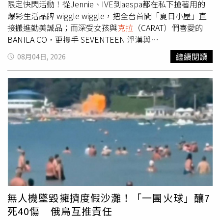
限定快閃活動！從Jennie、IVE到aespa都在私下搶著用的
爆彩生活品牌 wiggle wiggle，把全台首間「夏日小屋」直
接搬進勤美誠品；而深受女孩與
克拉
（CARAT）們喜愛的
BANILA CO，更攜手 SEVENTEEN 淨漢與
BABYMONSTER，在 LaLaport 台隆手創館打造獨家快閃店
繼續閱讀
08月04日, 2026
中店。滿滿的韓星同款、專屬拍照打卡牆以及狂抽好禮的限
量優惠，這波熱潮絕對是今年暑假非朝聖不可的時尚熱點！
打卡韓星同款！韓國人氣生活風格品牌 wiggle wiggle 全台
首間快閃店『夏日小屋』限時登場韓國人氣生活風格品牌
wiggle wiggle 今年夏天在台灣展開新的篇章，開設全台首
間品牌快閃店！近年 wiggle wiggle 憑藉鮮明大膽的撞色設
計與原創 IP 風靡亞洲，不僅成為韓國最具代表性的生活風
格品牌，更深受 Jennie、潤娥、IVE、aespa、ENHYPEN、
RIIZE 等韓星喜愛，從吊飾、旅行配件到居家用品，都成為
年輕世代爭相收藏的人氣單品。（圖／品牌提供）成立於
2014 年的 wiggle wiggle，以 “wit moment, refresh
life.” 為品牌精神，相信即使是再平凡不過的日常，只要加
無人機墜毀擁擠度假沙灘！「一團火球」釀7
入一點創意、一抹色彩，也能帶來意想不到的快樂。品牌源
死40傷 俄烏互推責任
自一句簡單卻充滿想像力的提問——「重複的日常，難道就