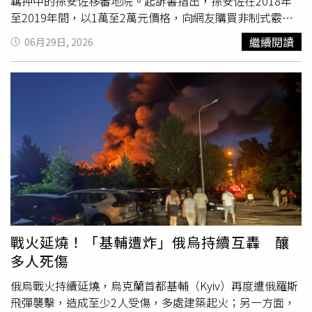
羈押中的孫安佐移審地院。起訴書指出，孫安佐在2018年
至2019年間，以1萬至2萬元價格，向網友購買非制式霰彈
槍一支、具殺傷力之制式空氣槍1支、公告查禁之仿
克拉
克
繼續閱讀
06月29日, 2026
模擬槍1支。而孫安佐在雙北地區7次操作肩負式噴火裝置，
於公眾往來道路與停車場等地測試噴火威力，測試過程中產
生長距離、大範圍之火焰，且燃燒後產生大量黑煙、油氣，
恐致生公眾往來危險，後續孫安佐還將測試影片上傳於社群
平台，引發公眾恐慌並危害公共安全。士林地檢署29日偵
結，也依妨害公眾往來安全、恐嚇公眾罪嫌與槍砲彈藥刀械
管制條例，對孫安佐提起公訴。
戰火延燒！「基輔遭炸」俄烏持續互轟 釀
多人死傷
俄烏戰火持續延燒，烏克蘭首都基輔（Kyiv）再度遭俄羅斯
飛彈襲擊，造成至少2人受傷，多處建築起火；另一方面，