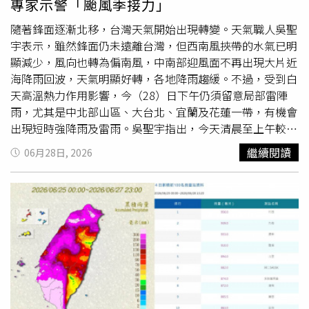
專家示警「颱風季接力」
油廠起火燃燒，另有電力纜線及天然氣管線受損。烏克蘭方
面，俄軍針對尼科波爾（Nikopol）地區發動超過40次無人
隨著鋒面逐漸北移，台灣天氣開始出現轉變。天氣職人吳聖
機與砲擊攻擊，造成1人死亡、1人受傷。另一方面，塞爾維
宇表示，雖然鋒面仍未遠離台灣，但西南風挾帶的水氣已明
亞總統Aleksandar Vučić宣布將於數週內辭職，並提前舉行
顯減少，風向也轉為偏南風，中南部迎風面不再出現大片近
總統及國會選舉。塞爾維亞近18個月持續爆發反政府示威，
海降雨回波，天氣明顯好轉，各地降雨趨緩。不過，受到白
民眾抗議政府貪腐及媒體審查。作為歐盟候選國，塞爾維亞
天高溫熱力作用影響，今（28）日下午仍須留意局部雷陣
也持續面臨西方要求配合對俄制裁的壓力，但迄今仍未加入
雨，尤其是中北部山區、大台北、宜蘭及花蓮一帶，有機會
制裁行列，同時也被要求改善法治、選舉制度及打擊貪腐與
出現短時強降雨及雷雨。吳聖宇指出，今天清晨至上午較旺
有組織犯罪。同時，克里姆林宮證實，俄羅斯總統普丁
盛的對流雲系主要位於台灣東方海面，為太平洋高壓邊緣的
繼續閱讀
06月28日, 2026
（Vladimir Putin）與白俄羅斯總統Alexander Lukashenko
東南風與鋒面交互作用所形成，對台灣陸地影響有限。至於
日前已在俄羅斯西北部瓦爾代（Valdai）官邸舉行會談，討
南部及台東地區，降雨型態已逐漸回歸夏季午後雷陣雨，雨
論雙邊經濟合作、共同計畫及區域安全，外界普遍認為，烏
勢以山區較明顯，平地降雨機率明顯降低，民眾終於能稍微
克蘭戰爭仍是雙方會談核心議題。
喘口氣。展望明（29）日，太平洋高壓邊緣將持續影響台
灣，各地維持偏南風環境，午後仍有局部大雷雨發生機會，
其中中北部及東北部降雨機率相對較高，但整體天氣型態將
逐步回歸典型夏季。隨著降雨減少，氣溫也將快速回升。吳
聖宇表示，今天各地高溫約31至33度，明天將進一步升至
32至35度，部分地區甚至有機會出現36度以上高溫，炎熱