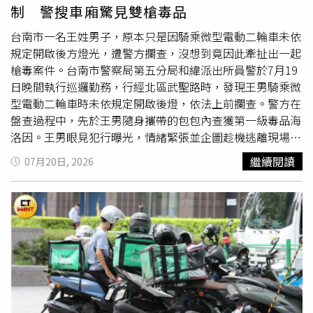
續攀升，加上近20年鄰里間的社交連結逐漸淡薄，導致俄羅
制 警搜車廂驚見雙槍毒品
斯有高達43%的民眾正面臨不同程度的孤獨感，這正是陪烤
員興起的關鍵原因。對此，俄羅斯知名餐飲業者阿列克謝
台南市一名王姓男子，原本只是因騎乘微型電動二輪車未依
（Evgeny Demchenko）從市場供需的角度分析，雖然真摯
規定開啟後方燈光，遭警方攔查，沒想到竟因此牽扯出一起
的友情無法用金錢買到，但對許多現代人而言，購買這類服
槍毒案件。台南市警察局第五分局和緯派出所員警於7月19
務並非為了尋求長期知己，而是希望能無負擔地度過一個舒
日晚間執行巡邏勤務，行經北區武聖路時，發現王男騎乘微
適的夜晚，並順道認識新朋友，本質上屬於一種極具效益的
型電動二輪車時未依規定開啟後燈，依法上前攔查。警方在
消費。據悉，世界衛生組織（WHO）最新評估顯示，全球
盤查過程中，先於王男隨身攜帶的包包內查獲第一級毒品海
約有六分之一的人口長期遭受孤寂感的困擾。
洛因。王男眼見犯行曝光，情緒緊張並企圖趁機逃離現場，
但立即遭員警制止並成功壓制逮捕。警方隨後進一步搜索其
繼續閱讀
07月20日, 2026
所騎乘的微型電動二輪車，在車廂內又查獲大量違禁物品，
包括5包海洛因、5包安非他命、毒品吸食器，以及一把疑似
制式
克拉
克手槍與一把疑似改造金牛座手槍。除此之外，警
方還在車廂內發現改造子彈、空彈殼、彈頭、火藥粉、槍枝
彈簧及多項疑似改造槍械使用的工具，顯示案件不僅涉及毒
品持有，更可能與非法槍械改造有關。經警方調查後，也發
現王男涉嫌施用毒品後騎乘車輛，已涉及公共危險罪嫌，對
道路交通安全造成重大威脅。目前警方已將查扣的槍枝、子
彈及相關證物送交專業單位鑑驗，以確認槍枝是否具備殺傷