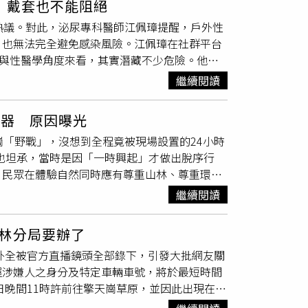
：戴套也不能阻絕
依《刑法》
公然猥褻
罪嫌，函送地檢署進行偵
熱議。對此，泌尿專科醫師江佩璋提醒，戶外性
全被陽明山國家公園管理處設置的24小時4K直
，也無法完全避免感染風險。江佩璋在社群平台
量網路討論。
尿科與性醫學角度來看，其實潛藏不少危險。他列
表示，戶外環境可能接觸到土壤、沙粒、植
繼續閱讀
產生微小傷口，可能提高尿道炎、膀胱炎、外陰
出，草地、砂石、樹枝、碎玻璃或粗糙地面，都
視器 原因曝光
發疼痛、局部發炎，甚至增加感染風險。第三是
崗「野戰」，沒想到全程竟被現場設置的24小時
較乾淨，但其實水中並非無菌環境，且水分還可
男也坦承，當時是因「一時興起」才做出脫序行
病傳播問題。他提醒，性傳染病不會因為地點改
，民眾在體驗自然同時應有尊重山林、尊重環
V）或皰疹等疾病，仍可能透過皮膚接觸傳播。
此有網友好奇，為何會有人半夜會看擎天崗的直
人目擊的地方發生性行為，在台灣恐涉及《刑
繼續閱讀
，隨後2人竟直接在涼亭桌椅區發生親密行為，
困難等情況。他也提醒，若性行為後出現頻
度4K全景即時影像、且具備現場收音功能，因此
或腰痛等症狀，應盡速就醫檢查，不要自行服用
林分局要辦了
平台瘋傳，也讓不少看直播的網友相當傻眼。警
意外全被官方直播鏡頭全部錄下，引發大批網友關
案說明，高男坦言，當時與女友夜遊聊天，因為
握涉嫌人之身分及特定車輛車號，將於最短時間
公司請假，配合警方調查，全案將依刑法
公然猥
4日晚間11時許前往擎天崗草原，並因此出現在擎
國家公園擎天崗草原屬於公共自然場域，民眾在
舉動，直接開始親密行為，最後2人停留在現場
違反法令而受罰。陽管處表示，國家公園開放民