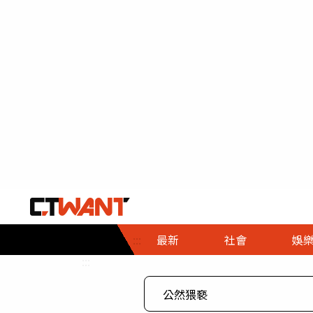
社會首頁
娛樂首頁
財經首頁
政
:::
最新
社會
娛
時事
即時
熱線
:::
直擊
大條
人物
調查
專題
３Ｃ