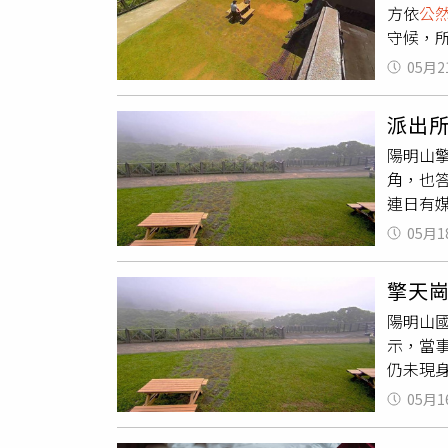
方依
公
守候，
錄，兩
05月2
玩之地
不必要
派出
同守護
陽明山
理，以
角，也
連日有
士林分
05月1
時，高
遲沒有
擎天
媒體陣
陽明山
除了涉
示，當
免事件
仍未現
在指定
出脫序
案，必
05月1
都未到
避不見