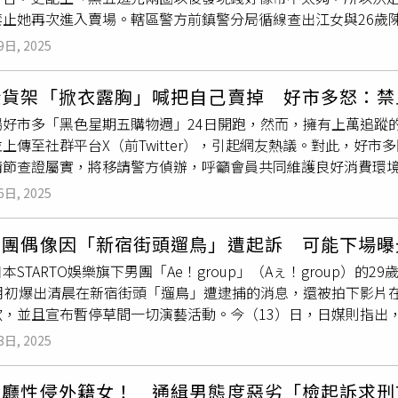
禁止她再次進入賣場。轄區警方前鎮警分局循線查出江女與26歲陳
關影像在網路上短暫流傳後，已由管理單位移除。負責攝影機系
風化罪章
公然猥褻
罪嫌函送法辦。江姓女網黃在社群平台X擁有3
出現人物時，會進行像素化或馬賽克處理，使其無法辨識身分。
9日, 2025
她與陳姓男友人，是在11月24日自台北南下高雄旅遊，後來到
客出現不尋常行為。此外，報導亦提及，類似行為在部分國家可
公然掀開衣服露胸，拍下裸露照片並上傳社群平台，還配上「決
因在公共場所進行親密行為遭查獲，兩人各被裁罰1萬歐元（約新台
躲貨架「掀衣露胸」喊把自己賣掉 好市多怒：禁
還搶購得到」、「提貨單在哪裡？」。該張不雅照片在網路上引
歐元（約新台幣110萬元）。在法國，相關行為可能被視為
公然
場好市多「黑色星期五購物週」24日開跑，然而，擁有上萬追蹤
活動，雖然貼文已在26日無預警下架，但業者得知後發布嚴正聲
元）罰款。整起事件隨著影像下架後逐漸平息，當事人並未對外回
上傳至社群平台X（前Twitter），引起網友熱議。對此，好
時更強調，若相關行為經查屬實，將移請警方偵辦，以維護其他
在提供公共資訊之餘，亦可能在當事人不知情的情況下記錄其行
節查證屬實，將移請警方偵辦，呼籲會員共同維護良好消費環境。這名
日獲報後，立即擴大調閱相關影像畫面，掌握涉案人身分，27日通
她於24日好市多黑五開跑首日進入賣場，竟趁工作人員、民眾不
趁賣場內沒人經過時，拍下江女掀上衣裸露胸部的不雅照片，也
6日, 2025
片，並上傳至X，還配文表示「逛了兩圈發現錢不夠，乾脆把自己
公然猥褻
罪嫌將2人函送高雄地檢署偵辦。
表示，提供會員高品質的商品、服務與良好的消費環境，是好市
男團偶像因「新宿街頭遛鳥」遭起訴 可能下場曝
入賣場。好市多同時強調，若相關行為經查屬實，將移請警方偵
本STARTO娛樂旗下男團「Ae！group」（Aぇ！group）
會員共同維護良好的消費環境，賣場將全力配合相關主管機關後
月初爆出清晨在新宿街頭「遛鳥」遭逮捕的消息，還被拍下影片在
4條
公然猥褻
罪，意圖供人觀覽，公然為猥褻之行為者，可處1年以
歉，並且宣布暫停草間一切演藝活動。今（13）日，日媒則指出
易起訴。草間理查敬太生於1996年，是日本娛樂公司STARTO娛
3日, 2025
年10月4日約上午5點半的凌晨，他被人目擊在東京新宿區的某
遛鳥俠」。由於目擊民眾報警，因此草間很快被趕到的警方以現
大廳性侵外籍女！ 通緝男態度惡劣「檢起訴求刑