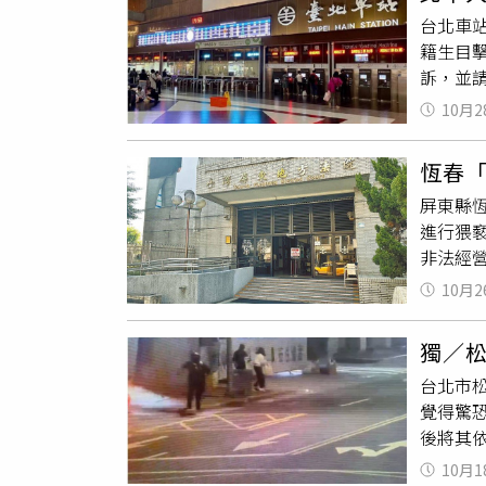
頭道歉
台北車
起暫停
籍生目
晰呈現
訴，並
並未對
行，但
否認罪
10月2
向法院
針對輕
男與被
台幣2
恆春
力，趁
留下前
屏東縣恆
錄，就
進行猥
北地檢
非法經營
發布通
調，若
擾、性侵
10月2
度因未
中1人
獨／
定，並
台北市松
防、保
覺得驚
島。為
後將其
果。縣
意識不
形象不
10月1