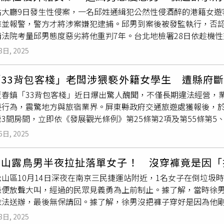
：「非常抱歉造成騷動。」STARTO娛樂也在當日便發表聲明，
站大廳9日發生性侵案，一名邱姓通緝犯公然性侵酒醉的港籍女遊
草間理查敬太一切演藝活動。由於事後草間被拍攝的影片在網路
擊並報警，警方才將涉案嫌犯逮捕。邱男到案後被發監執行，否認
草間身影，又是從草間現身之前就開始提前拍攝，因此也有不少
請法院考量邱男態度惡劣將他重判7年。台北地檢署28日依趁機
本案提出拘留請求，本案以不羈押方式進行調查，之後在今日向
之後因先前的竊盜案被桃園地檢署發監服刑，又翻供不認罪。檢
。據《TVBS新聞網》報導，日本的「略式起訴」相當於台灣的
8日, 2025
求處重刑。回顧案情，鐵路警察局指出，被害人於台北車站周邊暫
微案件直接處以罰款或科刑，且犯罪嫌疑人必須承認事實並同意此
害人及數名友人一同至台北車站大廳東側飲酒聊天；當日15時許
0萬元）。若法院裁定有罪，將發出「簡易命令」，當事人只要在
「33背包客棧」老闆涉猥褻外籍女學生 遭縣府
機犯案，整個過程大約10分鐘。警方指出，整起事件並非隨機犯
科紀錄。
春鎮「33背包客棧」近日爆出驚人醜聞，不僅長期違法經營，業
已經返回香港。據悉邱男今年44歲，鐵路警察當天依妨害性自主
褻行為，震驚地方與旅宿業界。屏東縣政府交通旅遊處獲報後，於
署法辦。事後北檢查出邱男有多項竊盜前科，遭判刑6個月，可易
3間房間，立即依《發展觀光條例》第25條第2項及第55條第
緝，訊後將他解送桃檢，歸案執行原刑，發監至台北監獄土城分
業者持續違法，將不排除採取斷水斷電等強制措施，徹底終止營運
害，請打110報案再打113找社工◎喝酒勿開車！飲酒過量，有
6日, 2025
登記經營被查獲，但業者屢罰不改、惡行再犯。此次事件更涉及刑
凌晨驚覺老闆對其棉被作出猥褻舉動，嚇得當場報警。恆春警方已
松山露鳥男半夜拉扯落單女子！ 沒穿褲竟是因「
依《刑法》
公然猥褻
罪及《性騷擾防治法》追究刑責。屏東縣政
山區10月14日深夜在南京三民捷運站附近，1名女子在倒垃圾
險及安全管理措施，極易引發治安與糾紛風險。根據統計，去年縣
恐便放聲大叫，經過的民眾見義勇為上前制止。據了解，當時徐
遏止亂象，縣府將針對違規情節重大者公開業者資訊，每季於官
依法送辦，最後無保請回。據了解，徐男沒把褲子穿好是因為他
府呼籲旅客，出遊前應透過交通部觀光署「旅宿網」查詢合法旅
清，所以忘了把褲子穿好，而事後警方也確實在附近找到那陀「排
容再被非法業者破壞，未來將持續加強聯合稽查與重罰措施，以
8日, 2025