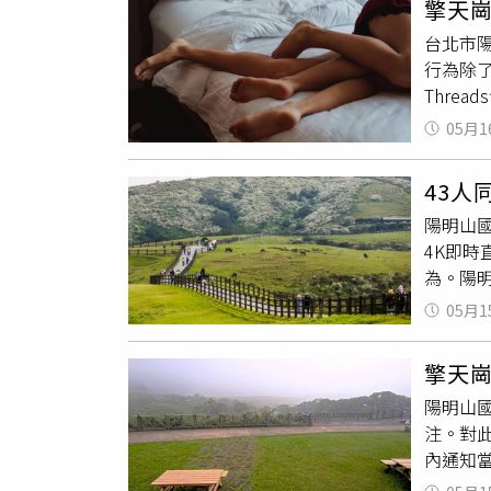
擎天
收到正
台北市
辦。據
行為除
播鏡頭
Thre
出5項
05月1
物、昆
陰道炎
43
可能造
陽明山
水中性
4K即
能沖掉
為。陽
變就消
境、尊
最後則
05月1
播。據
法》第2
過程約持
尿、急
擎天
不只全
抗生素
陽明山
方獲報
注。對
「一時
內通知
褻
罪進
天崗草
體驗自