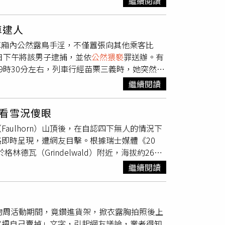
繼續閱讀
現後，15日一早就前往現場「場勘」，還在女子
注意周遭而身受危險外，亦恐涉及《社會秩序維
察機關維護社會秩序與善良風俗之決心不容挑
料，供司法單位進行調查。陽管處提醒，若未經
車逮人
若於公共場所發現各項違法情事，請立即撥打
其性影像者，恐涉及《刑法》第319條之3「散
在車廂內公然露鳥手淫，不僅囂張向其他乘客比
障民眾休憩空間的安全。
免觸法。據悉，事件曝光後，當時有43個人在
日下午將該男子逮捕，並依
公然猥褻
罪送辦。有
麼會在半夜看直播」，貼文曝光後引發熱議。許
到了9時30分左右，列車行經苗栗三義時，她突然發
即時影像，判斷氣候。我是這樣，但還真沒看過
影，男子才趕緊將「小鳥」收起來。原PO說，
多良車站等各旅遊景點，一直都有直播鏡頭，夜
繼續閱讀
褲子往下拉露出屁股，她覺得實在太噁心，立即
是有人去夜遊，沒想到會出現這樣的畫面」、
eads發文指出，她5月1日晚上搭乘1257區
次入住無聊也點開看看各處夜景，下次不敢亂看
看雪況傻眼
點要在哪」，接著坐在斜對面椅子上開始拉下褲
、「半夜睡不著我也是會到處去看個各縣市的監
ulhorn）山頂後，在自認四下無人的情況下
狀態「硬挺挺」走向她們，女性乘客則快速往其他
即時呈現，遭網友目擊。根據瑞士媒體《20
方也在5月2日下午4時20分左右，於133次
於格林德瓦（Grindelwald）附近，海拔約2681
》
公然猥褻
罪將移送苗栗地檢署偵辦。
，事發當時天氣晴朗，且正值冬末春初的旅遊淡
繼續閱讀
休息，隨後脫去衣物並發生親密行為，過程約持
未注意到山頂設有全天候運作的氣象觀測攝影機。
即時查看。有網友表示，原本只是為確認山區積
物周活動期間，竟鑽進貨架，掀衣露胸拍照後上
後想到高山環境氣溫偏低。綜合報導指出，該對
定把自己賣掉」文字，引起網友議論，業者得知
人離開後繼續行程，疑似未察覺相關畫面曾被公