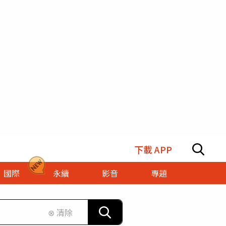
下載 APP
國際
永續
影音
專題
⊗ 清除