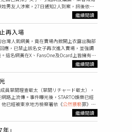
姓男友人涉案，27日通知2人到案，訊後依刑
統的業者表示，設備具備自動隱私保護機制，當
0多萬粉絲，時常發表各種性感照片，作風相當
業者也指出，此類事件並不常見，但偶爾仍會拍
繼續閱讀
高雄的美式賣場好市多中華店，鑽進寵物食品區貨
能涉及法律責任。例如曾有情侶在義大利北部一
定把自己賣掉」等文字，貼文一出吸引粉絲留言
幣36萬元），若未在60天內繳清，罰金將提
止再入場
起熱論，不停被轉發，不少網友指他們惡搞好市
猥褻
，最高可處1年監禁及1.5萬歐元（約新台幣
的台灣人氣網黃，竟在賣場內掀開上衣露出胸部
明表示，針對該不當行為，賣場將禁止她再次進
應。事件也讓外界關注，設置於觀光景點的監測
市多回應，已禁止該名女子再次進入賣場，並強調
會員不受違法干擾的權益。轄區高雄市警前鎮分
為。
網黃在X、FansOne及Dcard上皆擁有高
知江女與拍照的陳男到案。2人辯稱是「臨時起
注意，躲在賣場的寵物食品區掀開上衣裸露胸部
只把照片發在個人平台，不知道會被流傳。警方
繼續閱讀
賣掉」，在網路上引起熱論。對此，好市多稍
多一貫的宗旨。針對該不當行為，賣場將禁止其
光
辦，以維護其他會員不受違法干擾的權益；也藉
的29歲成員草間理查敬太（草間リチャード敬太），
續調查與處理。警方表示，該網黃的行為恐觸犯
網路上流傳。事件曝光後，STARTO娛樂已經
下有期徒刑、拘役或9000元以下罰金。
，他已經被東京地方檢察署依《
公然猥褻
罪》對
樂旗下關西組合「Ae！group」的成員之一。
繼續閱讀
棟大樓門口現身，當時草間疑似醉得爛醉，下身赤裸
行犯逮捕。草間在獲釋後，公開在鏡頭前落淚低
7年」