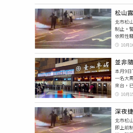
露在外
惚，所
松山
尋找到
北市松山
趕出街友
制止。
時許，
依照性
人聽見
路邊整
士，也
10月1
當時徐
此事，
先是確
猥褻、
並非
殖器的
周五晚上
本月9
場將徐
一名大
照性騷
來台，
錄，被害
10月1
許，邱
勝酒力
深夜
警率，
北市松山
罰金，
即上前
已掩護