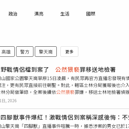
寵物
政治
漂亮
生活
國際
運勢
運動
梅酒
高雄
警方
擎天崗
更多
崗野戰情侶檔到案了
公然猥褻
罪移送地檢署
明山國家公園擎天崗草原15日凌晨，有民眾再官方直播忠發現有
關注，更有民眾直接前往朝聖。對此，轄區士林分局獲報後也介入偵
士林分局做筆錄，全案後續依
公然猥褻
罪嫌，移送士林地檢署偵
時興起，以為深夜昏暗無人看到，對於引發風波感到相當後悔。
1日, 2026
紅後，也讓擎天崗瞬間成為遊客朝聖遊玩的地方，但卻引發亂象
天崗請保持輕聲細語，關閉不必要的強光源，同時帶走隨身垃圾
崗四腳獸事件爆紅！激戰情侶到案稱深感後悔：不
源的夜空與寧靜。陽管處也強調，設置即時影像設備主要目的為
明山擎天崗「四腳獸」直播事件喧騰一時，據悉涉案的男女已於1
可以透過即時影像了解現場天候狀況。