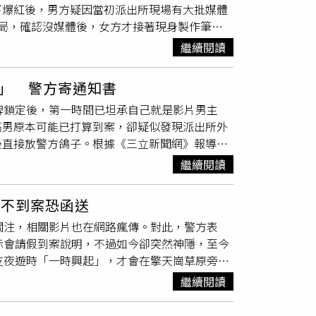
下爆紅後，男方疑因當初派出所現場有大批媒體
局，確認沒媒體後，女方才接著現身製作筆
悔。這次事件爆紅後，連帶當地成為遊客朝聖遊
繼續閱讀
民眾，夜間造訪擎天崗時請保持輕聲細語、關閉
有的棲息空間，並體恤在地居民的居住權益，共
」 警方寄通知書
設備主要目的係為生態保育、科學研究、安全管
牌鎖定後，第一時間已坦承自己就是影片男主
高男原本可能已打算到案，卻疑似發現派出所外
後直接放警方鴿子。根據《三立新聞網》報導，
過車牌資料鎖定23歲高姓男子。警方致電詢問
繼續閱讀
行前往派出所接受詢問。不過，高男承諾後卻遲
，因此不排除高男當天曾到派出所附近，但看到
再不到案恐函送
行程落空。據了解，檢方目前認定，高男與女友
關注，相關影片也在網路瘋傳。對此，警方表
方已要求警方不得再對外透露更多案情內容，避
示會請假到案說明，不過如今卻突然神隱，至今
林分局偵查隊18日已正式寄送通知書，要求他
友夜遊時「一時興起」，才會在擎天崗草原旁做
猥褻
罪嫌函送法辦，後續檢方也會再通知他到
，前往派出所製作筆錄。不過，高男一直到今日
繼續閱讀
高男及其女友，希望對方能主動到案說明，若仍
地及現住地進行法定催告。警方強調，如果高男