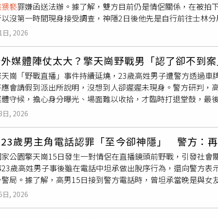
然猥褻
罪嫌函送法辦。據了解，雙方目前仍是情侶關係，在被拍
所以沒第一時間現身接受調查，神隱2日後他先是自行前往士林分
人均供稱不知現場有直播鏡頭在拍、否認刻意被拍攝，也深感後
1日, 2026
，但由於亂象頻傳，陽管處還出手狠搬「當事桌」，並呼籲廣大
之強光源，並帶走隨身垃圾，親近自然之餘，請還給野生動物應
所外媒體陣仗太大？擎天崗野戰男「認了卻不到案
這片珍貴自然資源的夜空與寧靜。陽管處也強調，設置即時影像
擎天崗「野戰直播」事件持續延燒，23歲高姓男子遭警方透過車
及讓遊客在出發前能透過即時影像了解現場天候狀況。
答應會請假到派出所說明，沒想到人卻遲遲未現身。警方研判，
媒體守候，擔心身分曝光、場面難以收拾，才臨時打退堂鼓，最
局表示，15日接獲相關訊息後，警方立即調閱監視器追查，並透
8日, 2026
男當下坦承自己是事件中的男主角，並表示會向公司請假，再自
出現。警方指出，事件曝光後，派出所外連續兩天都有媒體守候
崗23歲男主角電話認罪「至今卻神隱」 警方：
仗後心生畏懼，才臨時決定不進入派出所，導致原本約好的應訊
國家公園擎天崗15日發生一對情侶在直播鏡頭前野戰，引發社會
及
公然猥褻
案件，也是性影像外流事件中的被害人。也因此，檢
事23歲高姓男子事後雖在電話中坦承做出脫序行為，還向警方表
持續擴散，造成當事人二度傷害。由於高男至今仍未主動到案，士
身警局。據了解，高男15日接到警方電話時，曾坦承當晚是與女
時間到案說明。若高男經2次書面通知後仍未現身，警方將依
公然
行為，並表示自己不知道現場有直播鏡頭，承諾會向公司請假後
要時不排除核發拘票，將人拘提到案。
6日, 2026
案說明，目前仍處於神隱狀態。警方表示，這幾天仍會持續聯繫
面，警方將依法寄出正式「司法警察機關通知書」，送往其戶籍