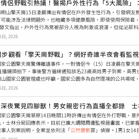
崗情侶野戰引熱議！醫揭戶外性行為「5大風險」
式通知後，仍無正當理由拒絕到案說明，警方會直接將現有事證
陽明山擎天崗15日凌晨傳出有情侶在戶外發生性行為，引發網友
悉，整起事件起因為15日凌晨，一對情侶在擎天崗涼亭親熱，過程
了可能涉及法律問題外，也暗藏多項健康風險，即使使用保險套
拍下，不只全程畫面被拍下，連對話聲音也被同步直播，引發大
ads發文指出，戶外性行為常被部分人視為刺激或浪漫，但從泌
常見風險，提醒民眾不要輕忽。首先是感染與泌尿道風險。江佩璋
6日, 2026
蟲或其他異物，若生殖器、尿道口或外陰部直接接觸，加上摩擦
，甚至性傳染病感染機率。第二則是皮膚與黏膜受傷問題。他指
人同步觀看「擎天崗野戰」？網好奇誰半夜會看監
成擦傷、割傷或黏膜破損，雖然傷口未必當下明顯，但仍可能引
國家公園擎天崗驚傳離譜事件，一對情侶今（15）日凌晨在擎天
行為風險。江佩璋表示，不少人誤以為海水、泳池、溫泉或溪水
時直播鏡頭拍下，事後警方循線通知該名23歲高姓男子到案，高
人體天然潤滑，導致摩擦增加，提高黏膜受傷機率。第四則是性
明山國家公園管理處也呼籲，國家公園多為自然環境的公共場域
失，雖然保險套可降低部分感染風險，但像是人類乳突病毒（HP
重他人的素養，避免脫序或不當行為違反法令而受罰。不過，對
是法律與人身安全問題。江佩璋指出，若在公共場所或可能遭他
5日, 2026
了解，今（15）日凌晨，這對情侶先在擎天崗草原附近聊天休息
34條
公然猥褻
罪。此外，也可能面臨偷拍、意外受傷，甚至求救
續15分鐘。由於陽明山國家公園管理處在擎天崗有設置的360
尿、排尿灼熱、血尿、下腹疼痛、異常分泌物、外陰搔癢、發燒
崗深夜驚見四腳獸！男女親密行為直播全都錄 士
程畫面被拍下，連對話聲音也被同步直播。相關片段隨後在社群
，以免延誤治療。
國家公園擎天崗草原14日晚間11時許傳出有情侶在外打野戰，
後，透過監視器畫面的車牌追查身分，今日通知23歲高姓男子到
此，士林分局回應表示，目前已擴大調閱周邊監視器畫面，已掌
興起」才做出脫序行為，完全不知道現場有直播鏡頭，目前已向
當事人到案說明，全案並依刑法「
公然猥褻
罪」偵辦。1男1女1
行偵辦。對此，陽明山國家公園管理處今日也回應，強調陽明山
原的官方直播鏡頭中，2人起先滑手機聊天，隨後竟開始出現親密
然時，仍應尊重環境與他人。管理處指出，避免脫序或不當行為