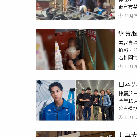
後宣布
開。相
法妨害
畫面中
11月2
大膽。
攝到遊
架中，
處島嶼
網黃
「哪裡
高至3萬
美式賣
多黑五
55萬
拍照，並
入，同
設備，
若相關情
局26
人氣，
意」，
11月2
拍下照
訊後依
早回應
日本
再次進
隸屬於日
此呼籲
今年10
刑法23
公開道
其提起簡
11月1
2025
當起「
北車