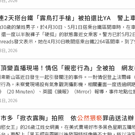
5日, 2026
分鐘後才離去，而男子也不斷確認周邊狀況。有民眾在官方直播發
山林體驗自然，多為公共場域，民眾脫序或不當行為除可能因未
子附近發現已用過的保險套垃圾。對此，士林分局回應表示，警
、《刑法》
公然猥褻
等法律責任，陽管處已主動提供相關影像資
連2天搭台鐵「露鳥打手槍」被拍還比YA 警上
對任何挑戰公權力或破壞公共秩序之行為，定將依法究辦。民眾
意，擅自重製、散布、播送、交付、公然陳列，或以他法供人觀覽
30歲的葉姓男子，於4月30日、5月1日搭乘台鐵區間車時，
報案，本分局將持續加強轄區治安熱點與風景區之巡邏勤務，以保
像罪」，最重可處5年有期徒刑，呼籲民眾切勿轉傳相關影片，以
」，還一度以半脫褲子「硬挺」的狀態靠近女乘客。警方已於5月2
直播，對此有網友好奇，「其實蠻想知道第一個發現的人，為什
hreads發文表示，她在4月30日晚間搭乘台鐵2264區間車，
紛紛解釋，「有時候要拍日出或是銀河，會看看目的附近有沒有
排走道對側的男乘客竟在座位上「手作DIY」，她嚇得拿起手機錄
張的」、「台灣像是陽明山、阿里山、八卦山、象山、望高寮、
3日, 2026
停止拍攝後，男子竟對著她比「YA」，接著繼續「DIY」，還把
份會去看看看南橫埡口或是東海岸星空。但擎天崗這時間其實還
座位，男子便移動到其他車廂。沒想到的是，另外一名網友也在Thr
候可以用這個看星星跟日出」、「有些飯店電商有即時影像，上
山頂變直播現場！情侶「親密行為」全被拍 網友
從南勢往銅鑼方向，發現一名男子先是向女性乘客問「這台車終
「我有時候也會看看我家市區的監視器，也會看看觀光地區的」
卑斯山區近日發生一起引發關注的事件。一對情侶登上法爾峰（Fa
猥褻
，女性乘客見狀立即通報1933，該名男子竟以半脫褲子的
。
密行為，未察覺現場設有氣象觀測攝影機，相關畫面一度透過網路
鐵路警察局獲報，迅速鎖定男子身分，是年約30歲的葉姓男子，警
en》（20 Minuten）、英國《鏡報》（Mirror）報導，事件地點位
上逮到涉案男子，該案後續由大甲鐵警派出所接手，並依《刑法
該地可遠眺阿爾卑斯山脈景色，為熱門觀景據點之一。報導指出
1日, 2026
頂旅館暫停營運，現場人煙稀少。該對情侶抵達木質露台後停留
分鐘至30分鐘不等，結束後即離開現場繼續行程。然而，兩人並
好市多「掀衣露胸」拍照 依
公然猥褻
罪函送法辦
主要用於監測雪況與天氣，並會定時拍攝影像上傳網站，供民眾
情慾女王」的26歲江姓女網黃，在美式賣場好市多黑色星期五購
氣狀況，卻意外看到畫面中兩人互動，並形容當下先是發笑，隨
平台，更配上「黑五逛完兩圈以後發現錢好像帶不太夠，所以決
停留、脫衣到結束後穿回衣物離開的過程，均被攝影機記錄。兩