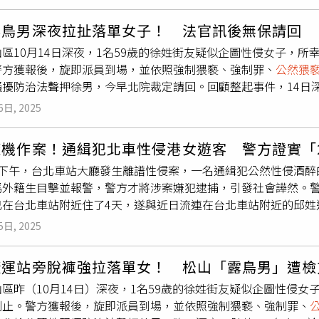
的原因，是因為先前他已在附近如廁，而在上完大號以後，徐男
以忘了將褲子穿回，至於為何會拉扯路邊女子，他則稱自己已經
露鳥男深夜拉扯落單女子！ 法官訊後無保請回
徐男的排泄物。 這名徐男過去曾被台北市社會局安置，但因為其
區10月14日深夜，1名59歲的徐姓街友疑似企圖性侵女子，
中途之家，最後淪落街頭，目前他在南京三民捷運站附近靠賣口香
警方獲報後，旋即派員到場，並依照強制猥褻、強制罪、
公然猥
1名20多歲的年輕女性在倒垃圾時，突遭徐男拉住雙手，而該名
騷擾防治法聲押徐男，今早北院裁定請回。回顧整起事件，14日深
以後便上前制止。當時徐男在拉扯該名女子時，褲子並沒有穿好，
理物品，準備丟垃圾，結果被59歲的徐姓男子從身後靠近，女子
有拍到此畫面。 在警方到場後，徐男已經將褲子穿好，而他也向
6日, 2025
男已經將褲子脫下。在雙方拉扯期間，有熱心民眾騎車從旁經過
其手上也拿著疑似裝有強力膠的塑膠袋，警方更是在他上身搜到完
認受害女子身上無明顯外傷，而徐姓男子在警方到場後也已經將
強制罪、
公然猥褻
、性騷擾防治法、社維法等罪移送，檢方也於
隨機作案！通緝犯北車性侵港女遊客 警方證實「
照片，並提供給警方。據了解，徐男稱自己先前有吸食強力膠，
6時至9時須至松山派出所報到，直至2026年的1月31日。
日下午，台北車站大廳發生離譜性侵案，一名通緝犯公然性侵酒醉
姓男子逮捕，並依照強制猥褻、強制罪、
公然猥褻
、性騷擾防治
馬外籍生目擊並報警，警方才將涉案嫌犯逮捕，引發社會譁然。
擾防治法聲押徐男，今日稍早北院裁定請回。
已在台北車站附近住了4天，遂與近日流連在台北車站附近的邱姓
人事後已回國。鐵路警察表示，經調查被害人於台北車站周邊暫住
5日, 2025
嫌與被害人及數名友人一同至台北車站大廳東側飲酒聊天，當日1
，趁機犯案。經查本案並非隨機犯案，本分局於案發後已結合台
捷運站旁脫褲強拉落單女！ 松山「露鳥男」遭檢
確保旅客安全，請民眾安心。據了解，犯案的邱姓男子今年44歲
區昨（10月14日）深夜，1名59歲的徐姓街友疑似企圖性侵
由於無力繳納罰金，拒不到案，遭桃園地檢署發布通緝。近期，
制止。警方獲報後，旋即派員到場，並依照強制猥褻、強制罪、
行蹤。鐵路警察9日依妨害性自主、乘機性交及
公然猥褻
等罪嫌，