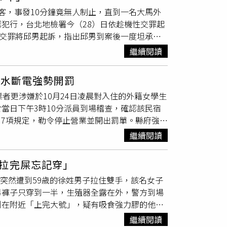
對粉絲、相關工作人員表示歉意，並且宣布即日
客，事發10分鐘竟無人制止，直到一名大馬外
上流傳，許多網友分析認為拍攝角度異常卻能清
犯行，台北地檢署今（28）日依趁機性交罪起
人認為他是遭人設局。據了解，東京地方檢察署
性交罪將邱男起訴，指出邱男到案後一度坦承犯
草間理查敬太提出略式起訴，不過並未透露他是
察官認為他在公眾場合性侵，且犯後態度惡劣，
「簡易判決處刑」，在不經過公開庭審的狀況下，
繼續閱讀
住4日，進而與邱男相識。9日上午11時許，邱
程序，且罰金金額不得超過100萬日圓（約新
，其他朋友陸續離開後，邱男見被害人不勝酒
期限內繳清罰款，就視為刑罰執行完畢，但仍會
斷水斷電強勢開罰
案，而被害女子為香港籍遊客，事發後製作完筆
者更涉嫌於10月24日凌晨對入住的外籍女學生
、乘機性交及
公然猥褻
等罪嫌，將邱男移送至台
當日下午3時10分派員到場稽查，確認該民宿
科罰金，由於無力繳納罰金且未到案，遭桃檢
5、7項規定，勒令停止營業並開出罰單。縣府強
監。◎若自身或旁人遭受身體精神虐待、性騷
。據了解，該「33背包客棧」早在過去就曾2
害健康，未滿18歲請勿飲酒。
繼續閱讀
事案件，3名國際交換女學生入住4人房時，其
介入調查，現場採集的液體證物已送交DNA鑑
拉完屎忘記穿」
府指出，非法民宿未經合法登記，往往缺乏消
時突然遭到59歲的徐姓男子拉住雙手，該名女子
內共查獲167間非法民宿，多集中於恆春半
男褲子只穿到一半，生殖器全露在外，警方到場
網公告名稱、地址及負責人姓名，以加強嚇阻效
剛在附近「上完大號」，疑有吸食強力膠的他因
宿，確保住宿品質與人身安全。同時重申，國旅
泄物」。 據了解，這名徐男實際會將生殖器裸
維護觀光秩序與旅客權益。
繼續閱讀