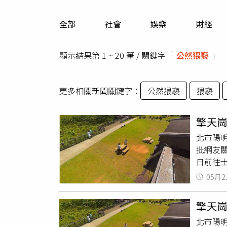
人物
汽車
全部
社會
娛樂
財經
專欄
房產新勢力
顯示結果第 1 ~ 20 筆 / 關鍵字「
公然猥褻
」
更多相關新聞關鍵字：
公然猥褻
猥褻
擎天
北市陽
批網友
日前往
只是一
05月2
事件爆
造訪擎
擎天
自然資
北市陽
出發前