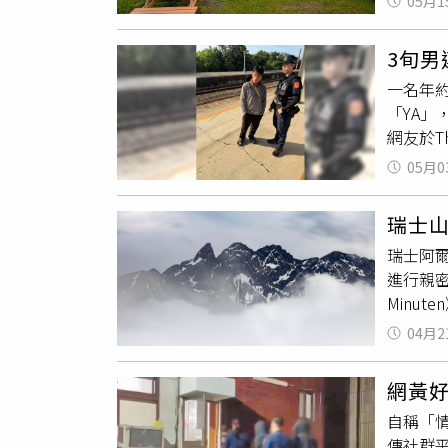
05月1
約50
眾親近
趴的桌
護法》
3旬男
戰，針
他人同
一名年約
110 
布性影
「YA
同步看
網友於T
多網友
現同一
這麼誇
05月0
後來她
晚大部
更換其他
「有時
瑞士
間車，
了」、
瑞士阿爾
子
公然
視器」
進行親
車廂跑。
Minut
自強號
公尺。
04月2
季，山
續10
網黃
該設備
自稱「
雪與天
傳社群
情侶從