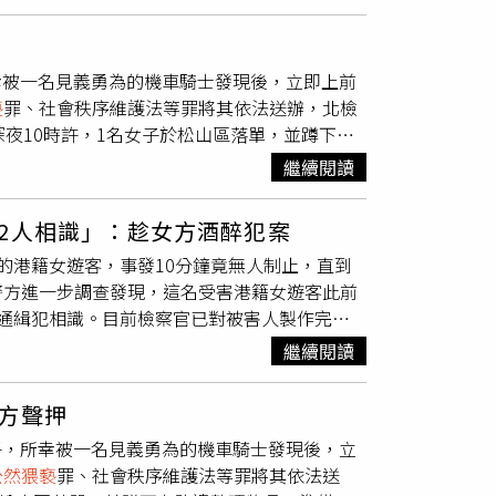
疑似因為已經吸食強力膠，導致精神已經有點恍
忘記了，而警方事後也回到案發現場，確實也有
經常吸食強力膠，並在收容所鬧事，因此最後被
所幸被一名見義勇為的機車騎士發現後，立即上前
糖維生。 回顧整起事件，10月14日晚間10
褻
罪、社會秩序維護法等罪將其依法送辦，北檢
女子也因對方突如其來的行為放聲尖叫，所幸路
夜10時許，1名女子於松山區落單，並蹲下在
生殖器裸露在外，而第1位上前阻止的男騎
轉身查看以後，隨即遭到徐男從後方拉住手，而
警方表示自己因吸食強力膠，已經忘記自己有做
繼續閱讀
，隨即便上前制止，並報警逮人。警方到場後，
整還未開封的強力膠。 警方後續將其依照強制
褲子穿上，但騎士為蒐證先前已經拍下其裸露生
訊後聲押，法院則裁定無保請回，並命令徐男每
2人相識」：趁女方酒醉犯案
因此已經忘記有做過這件事情，事後，警方也當
的港籍女遊客，事發10分鐘竟無人制止，直到
法、社維法等罪將其依法送辦，而昨日北檢也依
警方進一步調查發現，這名受害港籍女遊客此前
通緝犯相識。目前檢察官已對被害人製作完筆
4日，進而與邱嫌相識。10月9日上午11時
繼續閱讀
5時許，其他朋友陸續離開後，邱嫌見被害人不
鐵站方及保全人員，加強相關勤務作為，提升見
方聲押
，身上有多項竊盜前科，遭判刑6個月，可易科
女子，所幸被一名見義勇為的機車騎士發現後，立
邱姓男子疑似流連於台北車站周邊，偽裝成街友
公然猥褻
罪、社會秩序維護法等罪將其依法送
將邱男移送至台北地檢署法辦，事後北檢查出