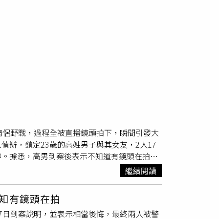
情侶野戰，過程全被直播鏡頭拍下，瞬間引發大
辦，鎖定23歲的高姓男子與其女友，2人17
辦。據悉，高男到案後表示不知道有鏡頭在拍，
全案後續也將依
公然猥褻
罪，移送地檢署偵辦。
繼續閱讀
，讓陽管處直接將當是桌子搬離，呼籲民眾夜間
，還給野生動物應有的棲息空間，共同守護珍貴
知有鏡頭在拍
生態保育、科學研究、安全管理，以及讓遊客在
7日到案說明，並表示相當後悔，最終兩人被警