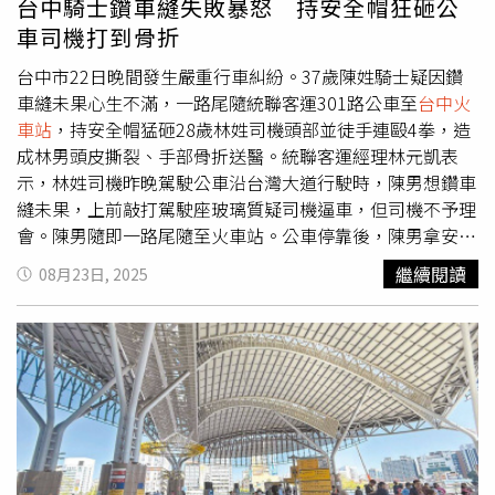
台中騎士鑽車縫失敗暴怒 持安全帽狂砸公
車司機打到骨折
台中市22日晚間發生嚴重行車糾紛。37歲陳姓騎士疑因鑽
車縫未果心生不滿，一路尾隨統聯客運301路公車至
台中火
車站
，持安全帽猛砸28歲林姓司機頭部並徒手連毆4拳，造
成林男頭皮撕裂、手部骨折送醫。統聯客運經理林元凱表
示，林姓司機昨晚駕駛公車沿台灣大道行駛時，陳男想鑽車
縫未果，上前敲打駕駛座玻璃質疑司機逼車，但司機不予理
會。陳男隨即一路尾隨至火車站。公車停靠後，陳男拿安全
帽敲打車身，接著砸向司機。林姓司機下車查看車損時，陳
繼續閱讀
08月23日, 2025
男在車旁伏擊，持安全帽猛擊頭部再徒手連毆4拳，嚇壞現
場乘客，保全制止時林男已血腫倒地。林姓司機頭皮撕裂、
手部閉鎖性骨折，目前仍有暈眩症狀留院觀察。統聯指出林
男任職3年是優良駕駛，個性老實憨厚卻遭重傷。陳男事後
還打1999投訴林男「危險駕駛」，企圖規避責任。警方已
鎖定陳男身份將通知到案，另陳男闖入公車專用道可處600
至1800元罰鍰。統聯客運已委任律師提告傷害及毀損罪，
將究責到底。