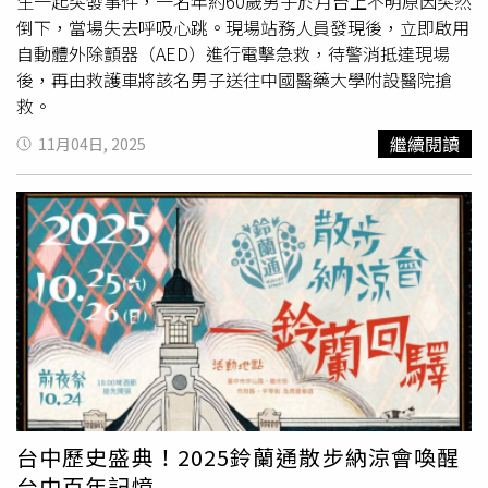
生一起突發事件，一名年約60歲男子於月台上不明原因突然
倒下，當場失去呼吸心跳。現場站務人員發現後，立即啟用
自動體外除顫器（AED）進行電擊急救，待警消抵達現場
後，再由救護車將該名男子送往中國醫藥大學附設醫院搶
救。
繼續閱讀
11月04日, 2025
台中歷史盛典！2025鈴蘭通散步納涼會喚醒
台中百年記憶