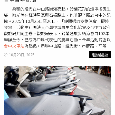
柔和的燈光在中山路街頭亮起，鈴蘭花形的燈罩搖曳生
姿，微光落在紅磚屋瓦與石板路上，也喚醒了屬於台中的記
憶。2025年10月25日至26日，「鈴蘭通散步納涼會」即將
登場，活動由社團法人台灣中城再生文化協會及台中市政府
觀旅局共同主辦。觀旅局表示，鈴蘭通散步納涼會自108年
舉辦至今，已成為中區代表性的慶典活動。今年活動範圍以
台中火車站
為起點，串聯中山路、繼光街、市府路、平等街
及周邊街區，展開一場融合歷史、美學與生活的城市盛典。
繼續閱讀
10月23日, 2025
今年適逢
台中火車站
落成120週年，活動以「鈴蘭回驛」為
主題，象徵鈴蘭燈重返街道、人潮回到老城、記憶回到起
點。10月24日晚間將率先舉辦「大墩鈴蘭通啤酒節」前夜
祭，以音樂、美食與啤酒為節慶揭開序幕。 鈴蘭燈的故
事可追溯至20世紀初的歐洲「新藝術運動」（Art
Nouveau），以自然界的花草線條為靈感，展現柔美流暢的
造型。1924年日本京都寺町首次設置鈴蘭造型路燈，象徵
現代化商店街的誕生。這股風潮後來吹進台中，當年的新勝
橋通（今中山路）設立鈴蘭燈，成為台中第一條鈴蘭燈街，
也開啟了商業繁華的黃金年代。今年活動將以燈飾與街景裝