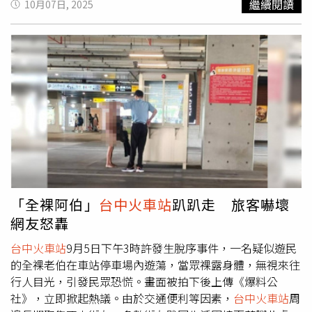
繼續閱讀
10月07日, 2025
然情緒激動，雙手將站務員推下鐵軌。站務員沒有防備、重
重跌落，導致腳部骨折，而列車在時間內駛入月台，所幸站
務員及時爬上月台脫困，並未造成更大傷亡，陳男則在犯案
後逃逸，並於6日晚間被逮。而陳男平時居無定所，常在
台
中火車站
附近徘徊，疑似長期逃票而「習慣成自然」，遭攔
查時情緒激動犯案，訊後被依殺人未遂罪移送地檢署，檢方
認定他有逃亡之虞，向法院聲請羈押，台中地院則於7日下
午裁准。
「全裸阿伯」
台中火車站
趴趴走 旅客嚇壞
網友怒轟
台中火車站
9月5日下午3時許發生脫序事件，一名疑似遊民
的全裸老伯在車站停車場內遊蕩，當眾裸露身體，無視來往
行人目光，引發民眾恐慌。畫面被拍下後上傳《爆料公
社》，立即掀起熱議。由於交通便利等因素，
台中火車站
周