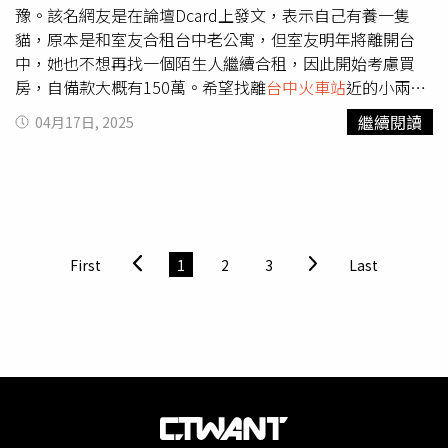
據內政部警政署的統計，今年3月，全台假交友詐騙案件達
豫。該名網友是在論壇Dcard上發文，表示自己有養一隻
1036件，造成民眾財損近11億元，市民必須提高警覺，避
貓，原本是和室友合租台中老公寓，但室友明年將離開台
免再次成為詐騙目標。
中，她也不想再找一個陌生人繼續合租，因此開始考慮買
房，自備款大概有150萬。希望找離
台中火車站
近的小兩房
建案，最好可以一兩年後就入住，等幾年之後若自己結婚了
繼續閱讀
04月17日, 2025
再轉賣。近日發現有某個小建商推出的預售案幾乎都符合她
的需求，但之前問過其他人的想法，不少人卻提出許多該建
案的問題，包含房子是新加坡式建築、華夏公設比跟大樓一
樣是33.5%、戶數太少，管理費抓太少將來恐怕難營運、可
能是暗廳、廁所開門見廚房，風水和衛生不好、不知道小建
商的建案品質是否可信任、甚至將來是否有跑路的疑慮。她
First
1
2
3
Last
覺得某些問題對自己影響不大，但也有點擔心，又卡在「目
前就沒有其他物件能看了」，因此再次發文詢問眾人的看
法。 原PO表示自己帶著一隻貓，租屋比較不容易，考慮自
己買房，但能負擔得起的房子不盡理想，想問問大家的建
議。（示意圖／取自Pexels） 對此，許多網友紛紛留言提
出建議，有些網友認為原PO若算過能負擔得起，就可以
買：「當然買房還是一股衝動，房價飆升的速度出乎意
料」、「現在都是先求有再求好，負擔得起就好」、「如果