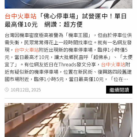
置重現這段歷史，讓人們在散步中穿梭時光，看見老台中的
浪漫與優雅。 「納涼會」源自日本夏季的消暑娛樂活
台中火車站
「佛心停車場」試營運中！單日
動，結合表演、市集與遊戲，日治時期引進台灣後成為城市
最高僅10元 網讚：超方便
重要的夏夜節慶。戰後由台中商會主辦，每年於台中公園舉
行，吸引五十萬至七十萬人次參與，是當時最盛大的活動，
台灣因機車密度極高被譽為「機車王國」，但由於停車位供
也成為一代台中人的集體記憶。今年的「鈴蘭通散步納涼
需失衡，民眾常常得花上一段時間找車位。就有一名網友發
會」延續這份情懷，讓人們在街區之間散步、納涼、賞燈，
現，
台中火車站
附近出現新的機車停車場，臨停1小時僅5
重新感受老城的溫度與節奏。 活動主軸將串聯歷史與生
元，當日最高才10元，讓大批鄉民直呼「超佛系」、「太便
活，規劃「城市記憶散步路線」，以燈光、導覽與展演帶領
宜了」。有位網友近日在Threads發文分享，
台中火車站
附
民眾重新走進街角的故事。最受矚目的「全員變裝大遊行」
近有疑似新的機車停車場，位置在新民街、復興路四段舊建
將邀請民眾穿上復古洋裝、鐵道制服、和服或創意造型，走
國市場附近，臨停1小時5元，當日最高僅10元，「位在
台
進鈴蘭通重現繁華年代。街頭將有音樂、花車與燈光表演交
中火車站
鐵軌下方，不用人擠人的絲滑上月台，超讚！」、
繼續閱讀
10月12日, 2025
織，成為最亮眼的夜色風景。活動將於10月25日至26日在
「如果要往火車站，請記得一口氣騎到底哈哈哈！入口有點
台中火車站
至中山路一帶登場，跨越柳川，延伸至中華路
特別，要騎上人行道，注意安全」。貼文曝光後，不少鄉民
口。（圖片提供／台中市政府） 今年活動規模更勝以往，
紛紛在底下留言，「超佛系的停車場」、「這個太便宜了
共規劃三大主舞台與十二大主題市集，包括「大墩鈴蘭通啤
吧，樓主跟停車場主人都一生平安」、「每次火車站地下室
酒節」、「鈴蘭通藥香時光市集」、「舊市這咖市集x飛爾
根本停不到」、「勸你刪文，這樣我會停不到車位」、「上
市集」、「舊室集on the Street」、「鈴蘭城郊異邦市
次停一次高鐵機車停車位，當日就要100，真的是嚇死我