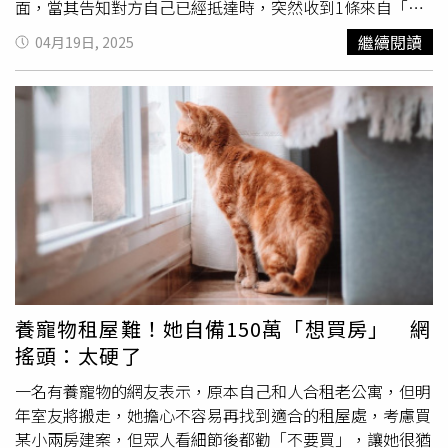
依各停車場申請設置申報核定。
面，當其告知對方自己已經抵達時，突然收到1條來自「經
理」的訊息，這位所謂的「經理」聲稱，由於「天宇」的主
繼續閱讀
04月19日, 2025
管懷疑他與林女見面，要求林女提供證明，於是林女毫無戒
心地照做，將自己身分證的照片傳送給對方，不久後，這名
「經理」便翻臉，要求林女立即匯款5萬元作為保證金，否
則將威脅對其家人進行暴力報復，甚至表示會讓徵信社調查
林女，威脅說「家人出門會被車撞」及「被砍死」。面對這
樣的威脅，林女慌了手腳，無法立即準備所需金額，只能打
電話向母親求助，在母親的安撫下，林女決定向超商店員尋
求幫助，報警處理，台中市警察局第三分局的員警黃祥豪、
劉佳竺接獲報案後，立即趕到現場，發現林女神情驚恐，警
方耐心安撫後，林女才漸漸透露整個事情的經過。警方向林
女解釋，這是典型的交友詐騙手法，並且告訴其詐騙集團常
利用愛情、金錢或急需幫助的理由行騙，並且會以威脅家人
養寵物租屋難！她自備150萬「想買房」 網
的方式逼迫受害者匯款，經過警方解釋後，林女終於放下心
搖頭：太硬了
頭大石，並由警方協助搭乘計程車安全返回家中，成功化解
了一場詐騙危機。台中市警局第三分局強調，近來假交友及
一名有養寵物的網友表示，原本自己和人合租老公寓，但明
假投資詐騙案件愈加猖獗，尤其在交友軟體上，詐騙集團利
年室友將搬走，她擔心不容易再找到適合的租屋處，考慮買
用語音、視訊等方式逐步建立信任，最終達到詐騙目的，根
某小兩房建案，但眾人看細節後都勸「不要買」，讓她很猶