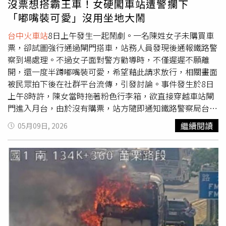
沒票想搭霸王車！女硬闖車站遭警攔下
歷經約4小時搜尋，於凌晨5時許在
台中火車站
前廣場發現他
「嘟嘴裝可愛」沒用坐地大鬧
躺在地上呼呼大睡，立即將人喚醒逮捕；偵訊時，黃男坦承
犯行，供稱因不滿家人拒絕給錢，一時情緒失控才縱火報
台中火車站
8日上午發生一起鬧劇。一名陳姓女子未購買車
復。警方訊後依公共危險、毀損、竊盜及違反《家庭暴力防
票，卻試圖強行通過閘門搭車，站務人員發現後通報鐵路警
治法》等罪嫌，將他移送台中地檢署偵辦，並呼籲民眾遇有
察到場處理。不過女子面對警方勸導時，不僅遲遲不願離
家庭糾紛應理性溝通，切勿因一時衝動觸法，危害公共安
開，還一度半蹲嘟嘴裝可愛，希望藉此請求放行，相關畫面
全。
被民眾拍下後在社群平台流傳，引發討論。事件發生於8日
上午8時許，陳女當時拖著粉色行李箱，欲直接穿越車站閘
門進入月台，由於沒有購票，站方隨即通知鐵路警察局台中
分駐所派員到場。從網友上傳至Threads的影片可見，現場
繼續閱讀
05月09日, 2026
有2名男性員警持續對陳女進行柔性勸導，希望她配合離
開。不過陳女疑似情緒不穩，期間還突然半蹲，雙手捧臉並
對員警嘟嘴裝可愛，試圖以撒嬌方式請求通融。但面對警方
多次勸說，陳女始終不願配合離開，員警隨後態度轉趨強
硬，並告知若持續妨礙秩序，將依法進行管束。聽聞警方表
態後，陳女開始情緒激動，不斷喊著「我要回家」、「拜託
不要這樣」，之後更直接坐在地板上大鬧，讓不少路過旅客
停下腳步圍觀。警方表示，當時因陳女一度無法自行站立，