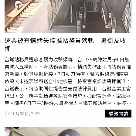
集」、「新富町市集」、「漢語市集」、「墨染市集」、
了，有夠貴」、「昨天有停，走到火車站月台不用10分鐘，
「農村市集」、「小蝸牛市集」、「斑馬市集」及「台中驛
超方便」、「
台中火車站
附近的停車場，通常都會一開始超
市集」等，從文創、美食到異國風情，讓舊城區成為最具魅
便宜，過了1、2個月後就漲價到跟其他附近停車場一樣了，
力的文化舞台。 此外，鐵道文化園區超人氣吉祥物「鐵
所以要停就快停」。根據《中時新聞網》報導，該停車場業
鹿」與「小小站長」也將登場，與民眾互動合影、舞台演
者回應，此機車停車場共有700個車位，中秋連假才剛開始
出，為活動增添親子歡樂氣氛。主辦單位表示，「鈴蘭通散
試營運，所以定價較優惠，目前仍在測試車流狀況，等到人
逃票被查情緒失控推站務員落軌 男街友收
步納涼會」不只是節慶，更是一場讓城市重新與人相遇的旅
潮穩定後，將考慮調整收費標準。
押
程。透過街區串聯、歷史再現與創意策展，讓市民重新走進
中區，看見熟悉街道的美好，也讓鈴蘭燈再次成為台中最具
台鐵站務員遭旅客暴力攻擊頻傳，台中39歲陳姓男子6日無
代表性的文化符號。 活動日期為2025年10月25日（星期
票進入五權站，不滿站務員攔阻，情緒失控出手將站務員推
六）至10月26日（星期日），前夜祭「大墩鈴蘭通啤酒
落軌道，致其腿部骨裂，7日動刀治療，警方循線逮捕陳男
節」於10月24日（星期五）晚間登場，活動地點位於台中
依殺人未遂罪嫌移送台中地檢署，檢察官複訊後聲押獲准。
市中山路、繼光街、市府路、平等街及周邊巷道。當鈴蘭燈
台鐵表示，將協助同仁提告並支付法律費用。台鐵產業工會
重新亮起，老城的故事也將隨光而生，邀請民眾一同散步、
指出，公司應主動精進各站安全措施，如配置保全、密錄器
納涼，感受台中最溫柔的夜色。活動詳情請至「鈴蘭通散步
等。陳男6日下午3時許未購票闖入台鐵五權站月台，站務員
納涼會」臉書粉絲專頁查詢
獲報前往攔阻，雙方在月台邊爆發口角，陳男突猛推站務員
繼續閱讀
10月08日, 2025
(https://www.facebook.com/muguetstreet/)。(台中市政
使其重摔下軌道隨即逃逸，6秒後對向軌道1輛列車進站，畫
府新聞局廣告)
面相當驚險。站務員忍痛爬上月台，鐵路警察局當晚6時許
在附近逮捕陳男到案。據了解，陳男為街友，平時居無定