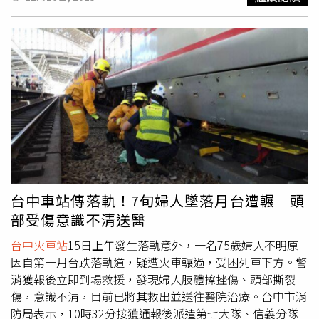
防隊及警方到場，救護人員到場後，立刻依程序檢查生命徵
象，卻確認這名 62 歲傅姓男子已無呼吸與心跳，屬明顯死
亡情況，因此未進行送醫。警方其後封鎖現場，交由鑑識人
員展開勘查。根據初步調查，傅男身上並無外傷、血跡或任
何打鬥痕跡，排除外力造成的可能性。警方研判死因較可能
是疾病或身體突然狀況引發的意外死亡。警方透過指紋資料
比對確認身分後，已聯繫家屬到場處理後續事宜，家屬對死
因並無異議。第一分局表示，警方已同步聯繫台中市政府相
關福利單位與禮儀公司，協助死者完成後續程序，希望讓傅
男得以妥善善終。此外，警方也強調，這起事件再次暴露出
弱勢族群的生活困境，街友在缺乏資源與醫療照護的情況
下，生活風險極高，往往一旦身體出狀況便來不及求援。地
台中車站傳落軌！7旬婦人墜落月台遭輾 頭
方民眾則感嘆，台中車站周邊近年街友人數上升，不僅生活
部受傷意識不清送醫
環境惡劣，健康狀況更無人關注。也有居民呼籲市府應加強
社福介入，避免類似憾事一再上演。全案目前已報請台中地
台中火車站
15日上午發生落軌意外，一名75歲婦人不明原
檢署檢察官相驗，以確認最終死因。
因自第一月台跌落軌道，疑遭火車輾過，受困列車下方。警
消獲報後立即到場救援，發現婦人肢體擦挫傷、頭部撕裂
傷，意識不清，目前已將其救出並送往醫院治療。台中市消
防局表示，10時32分接獲通報後派遣第七大隊、信義分隊