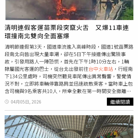
員警曾提出協助送醫治療，但遭到對方拒絕。經一段時間勸
導後，陳女最終自行離開車站，並在站外搭乘計程車離去。
清明連假客運苗栗段突竄火舌 又爆11車連
環撞南北雙向全面塞爆
清明節連假第3天，國道車流進入高峰時段，國道1號苗栗路
段南北向皆出現大量車潮，卻在5日下午接連傳出驚險事
故，引發用路人一陣恐慌，首先在下午1時10分左右，1輛
隸屬國光客運的巴士，從台北出發前往
台中火車站
，行經南
下134公里處時，司機突然聽見車尾傳出異常聲響，警覺情
況不對，立即將車輛停靠路肩並迅速疏散乘客。當時車上包
含司機與9名乘客共10人，所幸全數在第一時間安全撤離，
未造成任何人員傷亡，然而巴士後方引擎隨即起火，濃煙不
繼續閱讀
04月05日, 2026
斷竄出，火勢一度嚇壞現場用路人，苗栗縣消防局獲報後，
立即派遣消防車趕往現場灌救，經過約20分鐘努力，順利將
火勢撲滅，避免災情擴大，這起火燒車事件仍對南北向車流
造成明顯影響，車速一度放緩，形成壅塞。更驚險的是，就
在南下路段發生火燒車的同時，對向北上車道125公里與