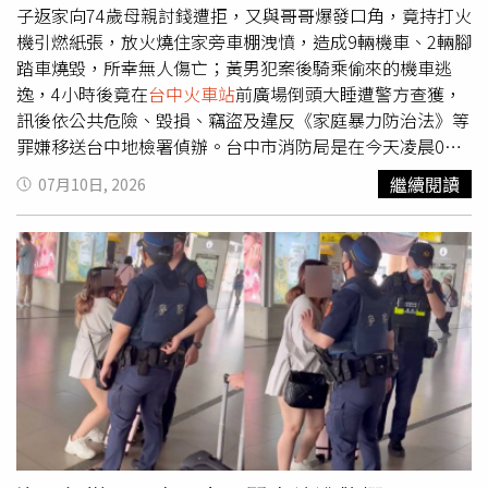
段）、文心路（興安路至華美西街路段）、進化北路/忠明
子返家向74歲母親討錢遭拒，又與哥哥爆發口角，竟持打火
路（柳陽東街至民權路段），預估各路口平均可減少15至
機引燃紙張，放火燒住家旁車棚洩憤，造成9輛機車、2輛腳
25秒紅燈等候時間。台中市政府試辦「交通號誌紅燈減秒專
踏車燒毀，所幸無人傷亡；黃男犯案後騎乘偷來的機車逃
案」。（圖／台中市政府）葉昭甫說，實施期間將持續蒐集
逸，4小時後竟在
台中火車站
前廣場倒頭大睡遭警方查獲，
交通流量及民眾使用回饋，作為後續是否擴大推動的重要參
訊後依公共危險、毀損、竊盜及違反《家庭暴力防治法》等
考，交通局也將善用路口行人倒數計時顯示器，輪播「秒數
罪嫌移送台中地檢署偵辦。台中市消防局是在今天凌晨0時
不夠，下次再過」、「注意轉彎車」、「快步過路口」、
26接獲報案，指太平區中山路四段一處私人車棚突然竄出猛
繼續閱讀
07月10日, 2026
「遵守號誌，不闖紅燈」等訊息，提醒用路人遵守號誌、留
烈火勢，勤務中心立即派遣7輛消防車、1輛救護車，以及
意周遭車流。
17名消防人員到場搶救，迅速佈署水線，約10分鐘控制火
勢、13分鐘撲滅，成功阻止火勢延燒至鄰近建築，未造成人
員傷亡。不過火場內9輛機車及2輛腳踏車遭烈焰吞噬，財物
損失不小。黃男縱火，造成九部機車、兩部腳踏車焚燬，只
剩骨架。（圖／消防局提供）火場鑑識人員勘驗，認定人為
縱火，太平警分局接獲通報，成立專案小組調查，經訪查住
戶及調閱監視器畫面，鎖定黃姓男子涉嫌重大；偵查隊長施
明智指出，黃男平時無業，並有詐欺、竊盜等前科，案發前
返家向母親討錢遭拒，哥哥出面勸阻後雙方爆發爭執，他一
怒之下持紙張及打火機在車棚內點火，火勢迅速延燒後，竟
騎乘一輛失竊機車逃離現場。警方循線追查黃男逃逸路線，