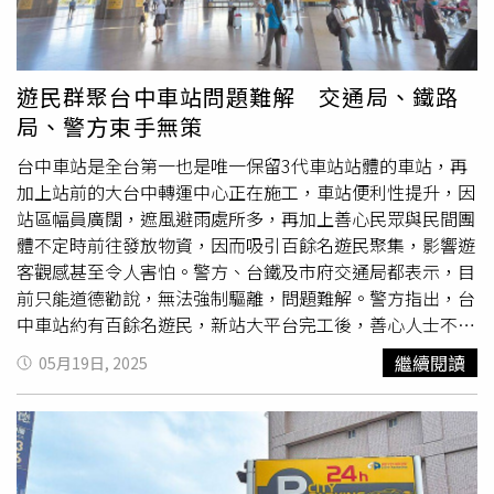
遊民群聚台中車站問題難解 交通局、鐵路
局、警方束手無策
台中車站是全台第一也是唯一保留3代車站站體的車站，再
加上站前的大台中轉運中心正在施工，車站便利性提升，因
站區幅員廣闊，遮風避雨處所多，再加上善心民眾與民間團
體不定時前往發放物資，因而吸引百餘名遊民聚集，影響遊
客觀感甚至令人害怕。警方、台鐵及市府交通局都表示，目
前只能道德勸說，無法強制驅離，問題難解。警方指出，台
中車站約有百餘名遊民，新站大平台完工後，善心人士不定
時發給遊民物資，自然吸引更多遊民進駐，遊民間也自成勢
繼續閱讀
05月19日, 2025
力，用睡覺紙板占地盤，不敵的被迫轉往附近的台中公園，
最離譜的是社工或清潔人員為了避免遊民隨地便溺產生惡
臭，不定期清掃環境時，無法把遊民占地的紙板丟棄，打掃
完後還把紙板歸位，等於是提供客房清潔服務。警方指出，
遊民有行動的自由，雖然會讓民眾觀感不佳，但若遊民未違