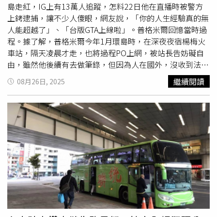
島走紅，IG上有13萬人追蹤，怎料22日他在直播時被警方
上銬逮捕，讓不少人傻眼，網友說，「你的人生經驗真的無
人能超越了」、「台版GTA上線啦」。普格米爾回憶當時過
程。據了解，普格米爾今年1月環島時，在深夜夜宿楊梅火
車站，隔天凌晨才走，也將過程PO上網，被站長告妨礙自
由，雖然他後續有去做筆錄，但因為人在國外，沒收到法院
通知，開庭人沒到，才會被通緝，警方22日在網路上發現普
繼續閱讀
08月26日, 2025
格米爾在台北市直播，派人將他逮捕。普格米爾也錄下整個
過程，警方跟他說他被通緝，要送桃園地檢署歸案，普格米
爾直接罵髒話，問是要「坐牢」嗎？警方連忙安撫說，「沒
有那麼嚴重，是暫時」，他也公開上銬後的痕跡直呼，「我
的生活怎麼回事。」此消息一出，網友紛紛留言「警察看直
播抓人也算是很聰明」、「你好強」、「很高興你平安」、
「台版GTA上線啦」、「解鎖新成就，到底是好還是壞」、
「你這個深度台灣體驗應該也是很少有人可以超越了」，也
有人說，「被困過夜就要拘捕太小題大作了吧！台北
台中火
車站
一大堆無家可歸睡火車站的可憐民眾。」