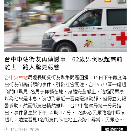
台中車站街友再傳憾事！62歲男倒臥超商前
離世 路人驚見報警
台中火車站
周邊長期受街友聚集問題困擾，15日下午再度傳
出街友倒斃街頭的事件，引發社會關注，台中市中區一處超
商門口驚見1名男子仰躺在地，身體完全靜止，路過民眾原
以為他只是休息，沒想到靠近一看竟毫無動靜，嚇得立刻報
警求助，然而街友已悄然離世。台中市警察局第一分局指
出，事件發生於下午 14 時 17 分，1名熱心民眾路過中區某
超商，遠遠看見1名街友倒臥在地上姿勢不尋常，民眾心生
警覺，上前查看後發現對方沒有反應，立即撥打 119，請消
繼續閱讀
11月16日, 2025