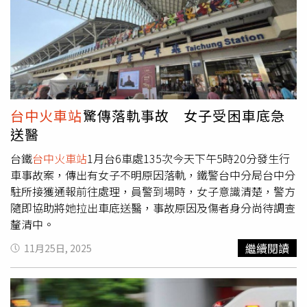
132公里處，竟接連發生2起多車追撞事故，第一起為5部自
小客車連環撞，另一處則有6部車追撞，初步判定皆為駕駛
未保持安全距離所致，雖然事故規模不小，但幸運的是2起
事故均未造成人員傷亡，僅車輛受損。目前警方也不排除，
駕駛人因目擊對向火燒車畫面分心，導致反應不及而發生追
撞事故相關肇事原因，仍由國道警察第2大隊進一步調查釐
清中。
台中火車站
驚傳落軌事故 女子受困車底急
送醫
台鐵
台中火車站
1月台6車處135次今天下午5時20分發生行
車事故案，傳出有女子不明原因落軌，鐵警台中分局台中分
駐所接獲通報前往處理，員警到場時，女子意識清楚，警方
隨即協助將她拉出車底送醫，事故原因及傷者身分尚待調查
釐清中。
繼續閱讀
11月25日, 2025