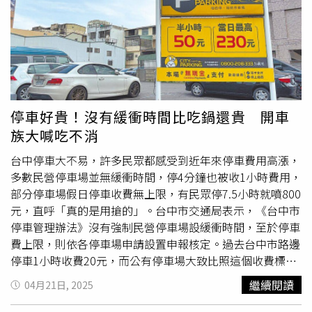
法犯紀或危及治安，警方無法強制驅趕。台中車站站長王河
傑表示，他在市府、警方聯合會報時公開提出遊民問題，目
前台中車站約有百餘位遊民，於行車時間在站區管轄範圍
內，站方還能以勸說方式，讓遊民不在站內逗留，但遊民至
站區外非台鐵管轄範圍，站方就無能為力；行車時間結束
後，車站人員下班，站區可以關閉，但站區附近無法防止遊
民停留。市府交通局副局長江俊良表示，目前無相關法源可
停車好貴！沒有緩衝時間比吃鍋還貴 開車
以強制遊民不得出入、逗留車站，大型車站自然能提供愈多
族大喊吃不消
的歇息空間，會吸引遊民進駐，此問題中外皆然，不過會吸
引遊民的最大因素還是善心人士會專程前往發放物資，此問
台中停車大不易，許多民眾都感受到近年來停車費用高漲，
題或許能藉由規範善心人士發放物資地點來改善，不過若善
多數民營停車場並無緩衝時間，停4分鐘也被收1小時費用，
心人士執意而為，也沒有法令能夠處分，因此問題難解。
部分停車場假日停車收費無上限，有民眾停7.5小時就噴800
元，直呼「真的是用搶的」。台中市交通局表示，《台中市
停車管理辦法》沒有強制民營停車場設緩衝時間，至於停車
費上限，則依各停車場申請設置申報核定。過去台中市路邊
停車1小時收費20元，而公有停車場大致比照這個收費標
準，但近年為提高路邊停車格周轉率，交通局陸續針對熱門
繼續閱讀
04月21日, 2025
路段調整為差別費率、累進費率，此舉也帶動周邊民營停車
場費用調漲。在西區上班的林姓民眾表示，去年辦公室旁停