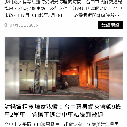
少用路人停等紅燈時受陽光曝曬的時間。台中市政府交通局
指出，為減少機車騎士及行人停等紅燈時的曝曬時間，台中
市政府自7月20日起至8月28日止，於暑假期間離峰時段試
辦「交通號誌紅燈減秒專案」，將4條主要幹道路口號誌週
繼續閱讀
07月21日, 2026
期由原本180秒縮短至150秒，實施路段涵蓋中清路、崇德
路、文心路及進化北路等4條主要幹道，共67處路口。試辦
期間為每週一至週五上午9時至下午4時，預估各路口平均可
減少15至25秒紅燈秒數，縮短用路人停等時間，提升夏季
通行舒適度。交通局長葉昭甫表示，截至今年6月底，台中
市已設置6663座交通號誌，數量居全台之冠，此次夏日紅
燈減秒專案，運用交控中心即時監測車流，依據現場交通狀
況進行遠端調整，結合交通工程專業運算、即時交通預測及
大量數據分析，動態分配最適當的綠燈秒數，用路人行經路
口時，仍應依現場號誌燈號指示停讓或通行。葉局長提到，
台中市主要幹道以
台中火車站
為中心向外延伸，為有效疏導
幹道車流，各主要路口通常需配置較長的綠燈時間，形成
討錢遭拒竟燒家洩憤！台中惡男縱火燒毀9機
180秒的長週期號誌，盤點各路段號誌週期、車流量及道路
車2單車 偷贓車逃台中車站睡到被逮
寬度後，試辦「交通號誌紅燈減秒專案」，路段包含中清路
（英才路至經貿五路段）、崇德路（梅亭街至崇德十二路
台中市太平區10日凌晨發生一起縱火案，46歲黃姓無業男