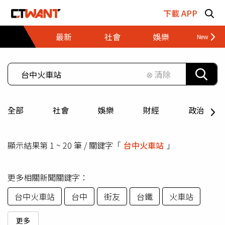
跳至主要內容區塊
下載 APP
最新
社會
娛樂
財經
⊗ 清除
全部
社會
娛樂
財經
政治
顯示結果第 1 ~ 20 筆 / 關鍵字「
台中火車站
」
更多相關新聞關鍵字：
台中火車站
台中
街友
台鐵
火車站
更多