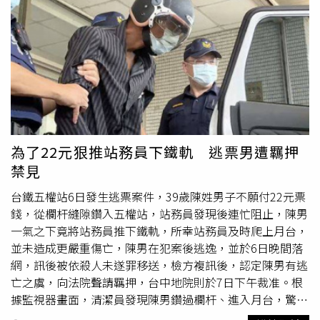
所，且疑為逃票慣犯，常在
台中火車站
附近徘徊，不願補22
元的車票，竟將站務員推落軌道，6日傍晚遭警方逮捕後拒
絕接受夜間偵訊，警方7日上午製作完成筆錄後，依殺人未
遂罪嫌移送檢方，檢察官複訊後認定陳男有逃亡之虞聲請羈
押獲准。台鐵表示，醫師診斷受傷站務員腿部骨裂，7日開
刀治療，正由家人與公司協助後續手術事宜，手術完成後將
住院休養復原。台鐵產業工會祕書長朱智宇說，台中五權站
為簡易站，日常安排1名站務員在站內售票、協助旅客愛心
服務等，僅1名員工值勤的安全風險極高，工會不斷呼籲應
為了22元狠推站務員下鐵軌 逃票男遭羈押
針對員工、特別是站務員安全提出有效防護措施，包括增聘
禁見
保全、配備密錄器等，但公司僅要求各區處提出需求，各區
處也未調查；所幸這次事件只是受傷，但公司應即刻回應是
台鐵五權站6日發生逃票案件，39歲陳姓男子不願付22元票
否能增聘保全及配置密錄器等，別等到有人命傷亡才要改
錢，從欄杆縫隙鑽入五權站，站務員發現後連忙阻止，陳男
善。
一氣之下竟將站務員推下鐵軌，所幸站務員及時爬上月台，
並未造成更嚴重傷亡，陳男在犯案後逃逸，並於6日晚間落
網，訊後被依殺人未遂罪移送，檢方複訊後，認定陳男有逃
亡之虞，向法院聲請羈押，台中地院則於7日下午裁准。根
據監視器畫面，清潔員發現陳男鑽過欄杆、進入月台，驚覺
他形跡可疑，立即通知站務員，站務員上前制止，但陳男突