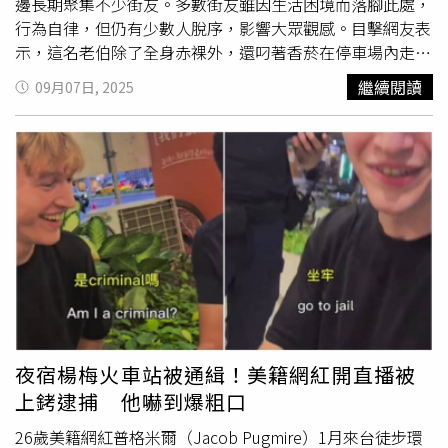
邊長期聚集不少街友。多數街友雖因生活困境而落腳此處，
行為自律，但仍有少數人脫序，影響大眾觀感。目擊網友表
示，這名老伯除了全身赤裸外，還叼著香菸在停車場內走來
走去，讓許多路過民眾感到不適。網友又指出，台中市政府
繼續閱讀
09月07日, 2025
雖然努力協助街友並淨空車站附近街友霸佔狀況，仍有部分
遊民行徑失序。一群街友經常聚集車站內抽菸、賭博、追
劇，甚至質疑善心人士分送物資，恐成「助紂為虐」。事件
引發兩極討論，部分網友留言批評「遊民太多影響市容」、
「
台中火車站
真的很髒很噁」、「全台應該強制收容遊
民」。但亦有聲音認為，街友問題需要更全面的社會關懷與
制度性解決方案。
夜宿楊梅火車站被通緝！美籍網紅開直播被
上銬逮捕 他嚇到爆粗口
26歲美籍網紅普格米爾（Jacob Pugmire）1月來台徒步環