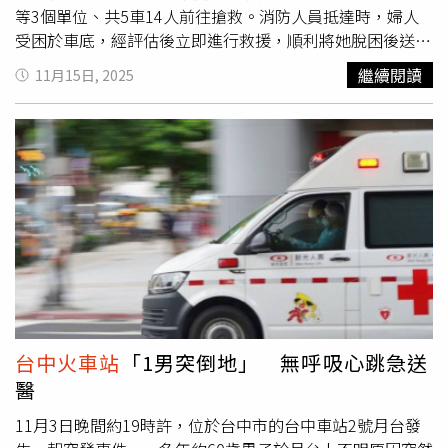
等3個單位、共5車14人前往搶救。消防人員抵達時，婦人
受困於車底，經評估後立即進行救援，順利將她脫困後送往
醫院。鐵路警察台中分局指出，台中分駐所於10時30分接
繼續閱讀
11月15日, 2025
獲台鐵通報，員警到場後確認婦人尚有意識，後續詳細事故
原因與傷者身分仍待進一步調查釐清。
台中火車站
「1男突倒地」 無呼吸心跳急送
醫
11月3日晚間約19時許，位於台中市的台中車站2號月台發