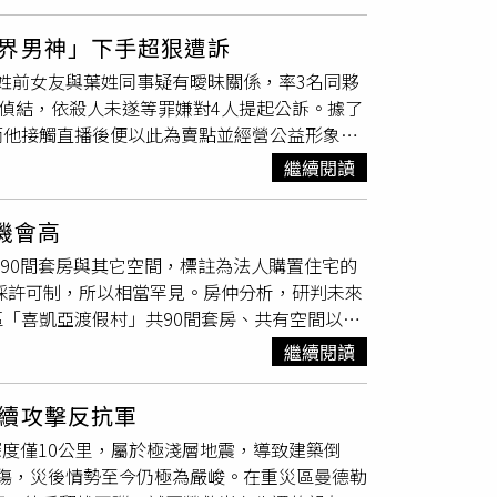
駛者至今下落不明，但另一名中國籍的同乘男子
監視器畫面追蹤得知，肇事車輛逃離現場後一路
界男神」下手超狠遭訴
巷的停車場。警方目前正調查該路線，並對車內
吳姓前女友與葉姓同事疑有曖昧關係，率3名同夥
描述，駕駛者為光頭、體型壯碩的男子，但是否
日偵結，依殺人未遂等罪嫌對4人提起公訴。據了
是否涉及事件或對整起肇事逃逸有所知情。
而他接觸直播後便以此為賣點並經營公益形象，
致贈家扶兒，並為家扶兒賣燈籠、捐毯子，在網
繼續閱讀
嗆聲而引發議論，他2024年9月他與自家旗
著大批小弟前往
員工宿舍
，並持球棒暴打吳姓前
機會高
換金屬球棒繼續打，還拉頁男的頭去撞牆，葉的
計90間套房與其它空間，標註為法人購置住宅的
傷勢嚴重，手、腳大片瘀青外，頭部也被打到流
宅採許可制，所以相當罕見。房仲分析，研判未來
旗下有多名成員，經常藉勢藉端、聚眾鬧事，更涉
「喜凱亞渡假村」共90間套房、共有空間以及
藉此謀取暴利。警方日前見時機成熟前往攻堅，
以來總價第2高的大樓交易。據查，該筆交易包含
胡凱彬等4人涉犯殺人未遂罪嫌提起公訴，組織
繼續閱讀
筆共有部分與防空避難室兼停車空間，若以車位面
。新北市萬里區出現一筆罕見法人交易的住宅實價
續攻擊反抗軍
 海景宅每戶僅56萬大家房屋企劃研究室公關主
，深度僅10公里，屬於極淺層地震，導致建築倒
筆私法人購置住宅案件，由於屋齡僅約25年，
受傷，災後情勢至今仍極為嚴峻。在重災區曼德勒
全是套房物件，研判未來應可做為包租代管、
員