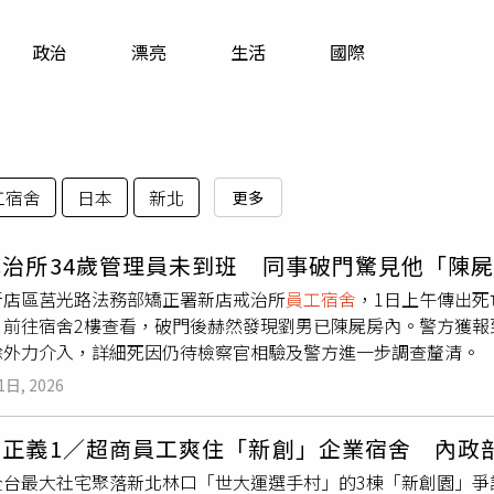
寵物
政治
漂亮
生活
國際
運勢
運動
梅酒
工宿舍
日本
新北
更多
戒治所34歲管理員未到班 同事破門驚見他「陳
新店區莒光路法務部矯正署新店戒治所
員工宿舍
，1日上午傳出死
，前往宿舍2樓查看，破門後赫然發現劉男已陳屍房內。警方獲報
除外力介入，詳細死因仍待檢察官相驗及警方進一步調查釐清。
1日, 2026
不正義1／超商員工爽住「新創」企業宿舍 內政
全台最大社宅聚落新北林口「世大運選手村」的3棟「新創園」爭