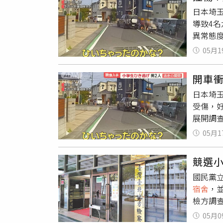
入的展示
日本埼玉
村，許
導致4
數位牆
異常態
統，團
的中國
社群媒
05月1
指出，
園區識
生時，
大文創
開車
方於15
軸，共
日本埼玉
指出，
桐花花
受傷，
中國籍
頭園區
展開調
中國籍
團隊原
早已習
首。計程
符號的
05月1
目擊者
局。司
象徵元
常。而
鵬於案
競選
新上車
洪鵬之
國民黨
對，過
的行為
宿舍
，
5月1
逃的部
檢方調
體碰撞
布通緝
停好。
05月0