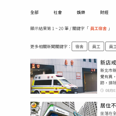
人物
汽車
全部
社會
娛樂
財經
專欄
房產新勢力
顯示結果第 1 ~ 20 筆 / 關鍵字「
員工宿舍
」
更多相關新聞關鍵字：
宿舍
員工
員
新店
新北市
覺有異
跡，排
08月0
居住
坐落在