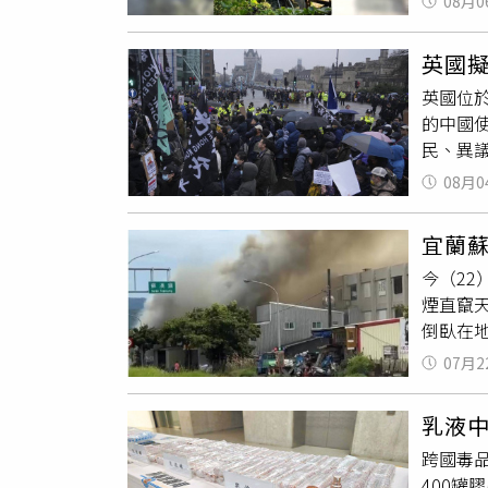
08月0
舍
全數
國的產
蘭接獲
明與合
英國
釐清火
造對勞
英國位
的中國
民、異議
英國，
08月0
為由兩
鼓動將
宜蘭
的是威
今（22
曼徹斯
煙直竄
安全焦
倒臥在
構。該
不治。
標。一
07月2
東、五
經學院的
燒迅速
實。該地
乳液
OHC
離他家
跨國毒
另一名
畫提出
400罐
及財物損