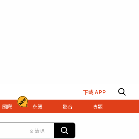
下載 APP
國際
永續
影音
專題
⊗ 清除