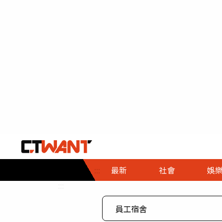
社會首頁
娛樂首頁
財經首頁
政
:::
最新
社會
娛
時事
即時
熱線
:::
直擊
大條
人物
調查
專題
３Ｃ