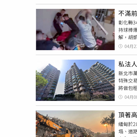
將立即
記在一
已接受
不滿
右轉、
彰化縣3
遺留物
持球棒
為車主
解，胡
202
04月2
路上被
下女員工
私法人
女友和
新北市萬
頭部血
特殊交
血。員林
將做包
嫌販賣
停車空間
將他逮
04月0
90間套
犯罪、
積一個1
頂著
登錄。
緬甸於2
任賴志
塌、道
不具都