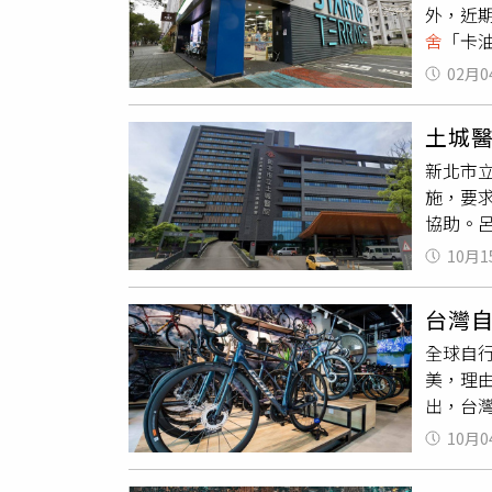
外，近
舍
「卡
園營收
02月0
口社宅
好交情是
土城
公頃之大
新北市
然而在
施，要
社會住宅
協助。呂
創聚落」
院宿舍
產業供
10月1
是產生
CTWA
院的情
出，原
台灣
住宅合
客，「
全球自行
愷為此
由一家
美，理
宿是住
邊單位
出，台
難。陳
現任負
監管及
是有一
運營管
10月0
向遵守
醫院想
新創「
秉持公
店也穿