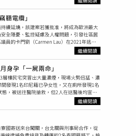
繼續閱讀
或受困，未造成任何人員傷亡。苗栗縣議員劉美
能面臨延遲、查扣或退運，公司將保持供應鏈透
起火原因仍有疑點，將與消防單位進一步調查
%。而經濟部貿易署表示，持續與勞動部合作營
竊聽電纜」
動議題，以利CBP儘早撤銷該暫扣令。
議持續延燒，該建案若獲批准，將成為歐洲最大
過安全隱憂、監控疑慮及人權問題，引發社區居
卡門劉（Carmen Lau）在2021年逃往
被港府以「煽動分裂國家」及「勾結外國勢力」
繼續閱讀
100萬元獎金，號召民眾提供她的行蹤，甚至
我從沒這麼接近過這棟建築，這座新大使館象徵
7月身孕「一屍兩命」
士的新據點。她提及2022年曾有香港抗議者在
處3層樓民宅突冒出大量濃煙，現場火勢迅猛、濃
已引發國際關注。除了人權與政治問題，更大的
梯間發現1名印尼籍已孕女性，又在廁所發現1名
區，底下通過的光纖電纜連接著數百家金融機
狀態，被送往醫院搶救，但2人在送醫後均宣告
交換局，這些設施可能成為情報收集的潛在目
樓獨棟建物火警，迅速調派四大、蘇澳、馬賽、羅
高度敏感資訊，且幾乎不可能被察覺。」倫敦政
繼續閱讀
棟三層樓民宅，疑為外籍勞工
員工宿舍
，火勢延
慮雖真實存在，但政府在做出決策時也需平衡政治現
樓到3樓樓梯間發現一名印尼籍懷孕女性已呈現
特（Mark Nygate）指出，
員工宿舍
距
進行急救。2樓搜索完畢後，又在3樓廁所發現
議目標或恐攻對象，整個社區將首當其衝。自計
自寮國寄送來台闖關，台北關與刑事局合作，從
目前，相關單位正調查釐清這起火警的起火原因
6,000人的抗議行動，反對使館落戶當地。
，並循線逮捕負責接貨及轉運的2名泰國籍移工，檢
局員警到場協助交通指揮以及了解案情後，現場發現的男