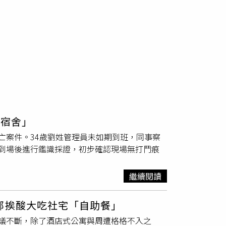
屍宿舍」
亡案件。34歲劉姓管理員未如期到班，同事察
到場後進行鑑識採證，初步確認現場無打鬥痕
繼續閱讀
部挨酸大吃社宅「自助餐」
議不斷，除了酒店式公寓與周遭格格不入之