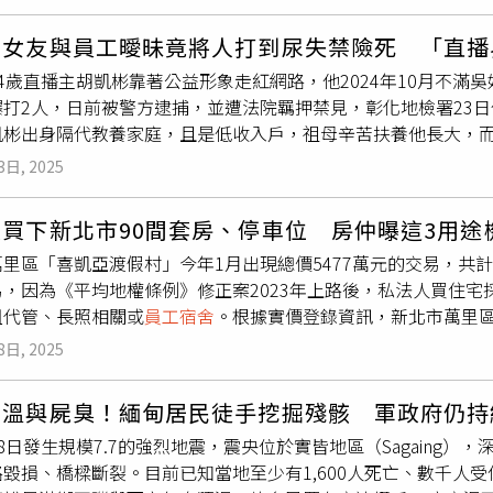
歸案。
名中國籍男子名下，並於16日確認，車內當時共有兩人，疑似駕
問詢，警方正試圖釐清其是否知情及參與。從多支行車紀錄器與
前女友與員工曖昧竟將人打到尿失禁險死 「直播
左轉多次穿越住宅區，並沿著河邊小路行駛，最後停放於南側小
4歲直播主胡凱彬靠著公益形象走紅網路，他2024年10月不滿
及車體損傷進行分析，希望藉此確認駕駛人的身份。根據目擊者
爆打2人，日前被警方逮捕，並遭法院羈押禁見，彰化地檢署23
本人仍待確認。警方正積極追查該名男子的行蹤，也在釐清車主
凱彬出身隔代教養家庭，且是低收入戶，祖母辛苦扶養他長大，
0年疫情期間，他買下3萬片口罩捐贈需要民眾，還曾購入滯銷柚子
3日, 2025
封為「直播界男神」。此後胡凱彬行為逐漸脫序，多次因網路上與人
交往，2人交往約一個月就分手，胡凱彬卻在10月29日凌晨帶
買下新北市90間套房、停車位 房仲曝這3用途
葉姓男員工。而胡下手極為兇殘，行兇的木棍被打斷後，他還改
里區「喜凱亞渡假村」今年1月出現總價5477萬元的交易，共
腫，背部則是大面積瘀傷，，甚至尿失禁，差點死亡，吳女同樣
易，因為《平均地權條例》修正案2023年上路後，私法人買住
警方2024年12月接獲報案後組成專案小組，發現以胡的團隊
租代管、長照相關或
員工宿舍
。根據實價登錄資訊，新北市萬里區
仿冒品，於直播中用話術讓民眾陷於錯誤，騙消費者下標購買，
，1月下旬以總價5477萬元售予一家私法人，為萬里區有實登
捕並移送法辦，遭檢方聲押獲准，而彰化地檢署23日偵結，認定
8日, 2025
房，套房含陽台大小介於9~13坪，並分布於2~13層，另有多
暴力討債及販賣仿冒品及人口販運防治法等罪嫌則另案偵辦。
3坪、總價100萬元估算，此筆交易每間套房價值僅約56萬元
高溫與屍臭！緬甸居民徒手挖掘殘骸 軍政府仍持
（圖／翻攝內政部不動產交易實價查詢服務網）新北罕見親民交易
8日發生規模7.7的強烈地震，震央位於實皆地區（Sagaing）
昶指出，該交易為自《平均地權條例》修正案上路以來，罕見的大
路毀損、橋樑斷裂。目前已知當地至少有1,600人死亡、數千人
更或危老改建的可能性，惟地點特殊，具有市區少見的海景，又