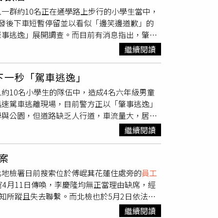
優惠。園區所在地為昔日台鐵
員工宿舍
鐵路一
入一群約10名正在通學路上步行的小學生當中，
外，現場並設置卡通版小火車、公共藝術LED
發後下車短暫停留並以看似「邊笑邊道歉」的
公司委託國立聯合大學文創系設計園區識別系
肇事逃逸」展開調查。而目前有消息指出，肇事
圖樣。（圖／台鐵公司資產開發處提供）近日
洪鵬可能在事發之前有飲酒行為。綜合日媒報導
物館標誌相似的討論。台鐵公司表示，苗栗火車頭
繼續閱讀
，居民早已習慣有車輛高速穿梭作捷徑。事故發
文創系）建立園區視覺識別及相關應用項目。聯
言情況「非常可怕」。而在肇事駕駛逃逸後，警
博物館－喚起沉睡已久的文物聚落」為設計主
下一秒「駕車逃逸」
案車輛，車頭右側可見明顯擦痕。據附近居民
部討論後，由同時呈現投煤口、CK152動軸及
入約10名小學生的隊伍中，造成4名六年級男童
中國籍男子駕駛前往醫院。經調查，車輛登記於
動感氛圍、身歷其境的在地鐵道文化。苗栗火車
迅速駕車逃離現場，目前警方正以「肇事逃逸」
警方調查當時，鄧洪鵬下落不明，同行的另一名
共藝術LED薄膜牆的數位內容等，均出自台灣
學與公園，但道路缺乏人行道，車流量大，居民
在兩名女性陪同下，搭乘計程車前往吉川警察署自
設計專家分析指出，儘管兩者在圓形構圖及鐵道
突然撞進排隊步行的學童中，現場一片驚慌。有
停靠便利商店購買水與口罩，約8時30分抵達警
卡通化，巧妙融入了中央燈號與桐花造型等地方
繼續閱讀
歉，但態度是「邊笑邊道歉」，讓人感到十分異
局時也未顯慌張。警方訊問鄧洪鵬後表示，鄧洪
特且鮮明的本土特色。
停留約五分鐘後，該名男子便在眾目睽睽之下重
約在事故發生前30分鐘離開餐廳。警方懷疑，鄧
案
逃了」。另一名目擊者則描述「我覺得情況不太
駕仍搭車的嫌疑將王洪利移送法辦。而針對逃逸
北地檢署日前搜索位於傅崐萁花蓮住處旁的
員工
事者趕快被逮到。」根據警方調查，案發隔日即
因為「對方說沒事」才離開現場，否認自己有肇
4月11日傳喚，李慶隆均無正當理由缺席，經
事車輛，車頭右側留有明顯藍色擦痕，顯示曾與物
事故前後的行蹤與實際飲酒情況。
知所蹤且失去聯繫。而北檢也於5月2日依法發
UV過去就常出現在此地，有時需多次倒車才能
進行投案，並由調查官依法逮捕，待訊問完畢後
是說中文的中國籍男子。目前警方已確認該車登
繼續閱讀