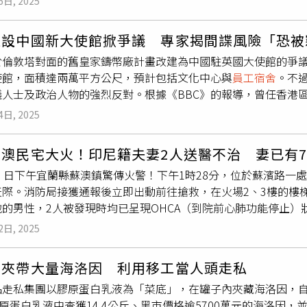
6日, 2025
燒毀。由於該溫泉飯店自2024年7月起已停業，現場無人員進出
品，不影響其他地區市場銷售。短期內，美國市場的部分出貨可
通報後也趕赴現場關心災情。警方表示，由於飯店已停業近1年，
規，努力將影響降至最低。預估影響巨大集團合併營收佔比4至5
擬設中國新大使館掀爭議 專家揭間諜風險「恐被
警成因。
工友善的工作環境，將協助巨大公司儘速解決其可能涉及的強迫勞
於倫敦塔對面的舊皇家鑄幣廠計畫改建為中國駐英國大使館的爭
使館，面積達兩萬平方公尺，預計包括文化中心與
員工宿舍
。不
人士及政治人物的強烈反對。根據《BBC》的報導，曾任香港區議員的
並獲政治庇護。她因反對港府政策被中方媒體點名、監控，甚至
4日, 2025
度發出通緝令。近日她發現自己的照片被製成懸賞公告，提供港幣
她「直接帶到中國大使館」。卡門劉站在皇家鑄幣廠前表示，「
蘇澳民宅大火！印尼籍夫妻2人送醫不治 妻已有
脅，而非外交。」卡門擔心，使館建成後可能成為中國打壓異議人
）日下午宜蘭縣蘇澳鎮驚傳火警！下午1時28分，位於蘇濱路一
特的中領館外被強行拖入並毆打的事件，強調中方在境外的行為
天際。消防局接獲通報後立即出動前往搶救，在火場2、3樓的樓
點在於潛在的間諜活動。舊皇家鑄幣廠的地理位置鄰近倫敦金融
地的男性，2人被發現時均已呈現OHCA（到院前心肺功能停止）
建築過去曾是巴克萊銀行交易廳的一部分，內部亦設有瓦平電話
宜蘭消防局今日下午1時28分許接獲通報，蘇濱路三段一棟3層
名前美國政府安全顧問表示，「透過竊聽這些電纜，有機會截取
2日, 2025
結及冬山分隊的救災人車前往現場支援。據了解，燃燒建築為一
客座教授東尼特拉弗斯（Tony Travers）則認為，此類疑
，不少鄰近住戶嚇得趕緊撤離。消防人員在控制現場火勢後，在2
點周邊居民也對此案表示強烈不滿，住在大使館預定地旁邊的馬克尼蓋
中夾帶大量海洛因 利用移工當人頭走私
A狀態，消防隊員迅速將她救出，並由南方澳分隊的救護車送往醫院
僅一牆之隔，憂心隱私權受到侵犯。他更擔憂，若大使館成為抗
品走私集團以膠原蛋白乳液為「菜底」，在罐子內夾藏海洛因，
OHCA印尼籍男性倒臥，在給予CPR處置後同樣送往醫院搶救。
以來，香港、西藏、維吾爾族社群及其他人權團體已舉辦多場規模達
膠原蛋白乳液中查獲14.4公斤、黑市價格逾5700萬元的海洛因
失。=========16：40分更新=========經蘇澳警分