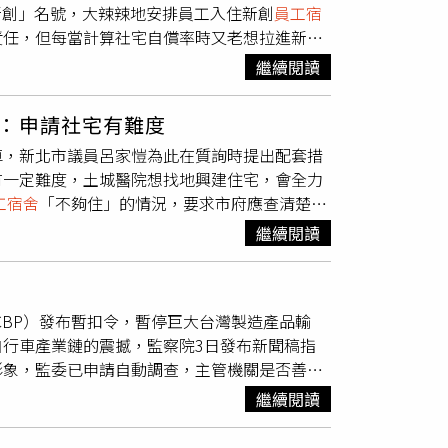
新創」名號，大辣辣地安排員工入住新創
員工宿
責任，但每當計算社宅自償率時又老想拉進新創
資策會與周邊單位轉投資成立的資聯公司管理林
繼續閱讀
慕，居民直指董事長龔仁文（左）和總統賴清德的
運選手村社會住宅」的林口社宅佔了林口台地10
：申請社宅有難度
後高達34棟共3,490戶住宅原本要整批標售，
車，新北市議員呂家愷為此在質詢時提出配套措
行政院長的賴清德便拍板，挪用其中31棟作為
有一定難度，土城醫院想找地興建住宅，會全力
處，喊出「新創」名號規劃為「林口新創園國際新
工宿舍
「不夠住」的情況，要求市府應查清楚該
5還貼心地設置新創公司
員工宿舍
，希望鏈結周邊
希望因無宿舍可住導致醫護人員流動率增加，或
的「新創園」名號背後卻被踢爆問題橫生，
繼續閱讀
息指出土城醫院的醫護人員，卻住在林口長庚醫
見不少魁武黝黑的外籍身影悠悠地從A7大樓進
，包括增建樓層、承租鄰近建物，甚至是與社會
是桃園璞園領航猿國際球團球員與眷屬就是常
護還要住在林口長庚來回通車，新北市議員呂家
的遮羞布。鄧若寧進一步指出，A6、B5也大半
（CBP）發布暫扣令，暫停巨大台灣製造產品輸
議員呂家愷提供）陳潤秋回應，目前土城醫院住
年由資策會與其轉投資資鼎中小企業開發公司等周
行車產業鏈的震撼，監察院3日發布新聞稿指
因土地有很多私人產權問題，經了解過有一定困
溜地規避立法院預算和備質詢監督，年已70的
形象，監委已申請自動調查，主管機關是否善盡
鄉局，社宅主要仍是為了弱勢族群，新北社宅還
」稱號，堅實的後台又能一口氣吃下上百戶社宅
的調查，也理解社會各界對此事的關注。巨大一
也強調社宅可能不能針對土城醫院提供，但土城
的事還在後頭，原先資聯在A3一樓金店面運營
繼續閱讀
確保所有措施都能符合國際標準與規範。公司會
撥部分場地由全家超商進駐，再常見不過的便利商
報告進展，以行動展現對勞動人權與永續價值的
工」名義超便宜入住B5新創宿舍，整街其他餐