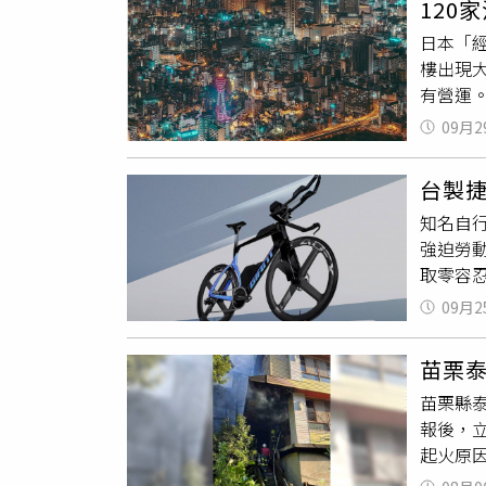
120
承諾。
廳與超
日本「
的勞動
管理不
樓出現
仲介費
切沒有
有營運
核，確
宅」根
司名稱
權是美
上」，
09月2
工宿舍
差距，
「新創
司」。
日起，
直指，
台製捷
友家，
職）均
新創園
知名自行
登記，
針對現
可以盤
強迫勞
爾有中國
自行車
讓社會
取零容忍
原本是
的目標
歡迎各
下列聯
過500
產業守
竄，資
09月2
及過度
本籍協
的合約
使美國企
到政權
表內政部
苗栗
對此，
境外的
撥，不
苗栗縣泰
1月起，
力者代
字，僅
報後，
司全額承
擾亂社
起火原
與第三
4月推
即佈設
爭取撤
以上全職