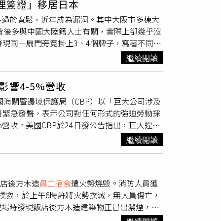
理簽證」移居日本
展開接觸，近期將安排正式會面。針對外界關注
散，私自轉租當「二房東」事件頻傳，直斥資聯
件過於寬鬆，近年成為漏洞。其中大阪市多棟大
」政策，所有外籍員工在招聘過程中無需自行支付
「新創」扯上邊的企業似乎有些少，大瀚強調一
，背後多與中國大陸籍人士有關，實際上卻幾乎沒
2024年完成，並持續透過內部監督與第三方稽
萬民攝）政大地政系退休教授徐世榮就批評「社
發現同一扇門旁竟掛上3、4個牌子，寫著不同公
日主動發布新聞稿強調，堅守道德行為和保護人
等開發案自從拿了「社宅」當說帖後變得「高大
0家。附近住戶回憶，該建物原本是建設公司
員
也注意到本地法規與國際社會的標準及期待存在
門檻，現在拉經濟部出來「洗地」稱有3棟是
繼續閱讀
人出入增多，室內還以隔板分割，形同一間一公
接軌。美利達為落實這項承諾，宣布自10月1
指官方說法是愈描愈黑。另一名都市計畫學者則
名可以辦健保、孩子能受教育，實際生活住在朋
任何就業仲介費；且所有移工（無論新進或現
那3棟收益」，被罵了名實不符才切割稱那是
響4-5%營收
市東成區一棟8層樓老舊建築，約有60家公司
擔。此外，美利達正在積極制定一項補償計畫，
然在世大運商圈拿了3棟樓搞「新創」，或許
國海關暨邊境保護局（CBP）以「巨大公司涉及
60多歲男性補充，約一年前起陸續有人掛牌，偶
，確保移工不會因求職而承受額外經濟負擔。台灣
代管或社宅平息民怨，不然部會「內捲」也只是
日緊急發聲，表示公司對任何形式的強迫勞動採
20家公司登記。附近80多歲的女店主說，「這裡
衝擊整個台灣自行車產業，只是目前先針對最大
驗場域，有導入獨步全台全家的新創應用科技，
營收。美國CBP於24日發公告指出，巨大違反
顯示，這些法人多在2022年後設立，資本金均超
力量來解決這個案件，向全世界證明台灣自行車
；至於B5棟新創宿舍被指管理不周「二房東」亂
、惡劣工作與生活條件、債務束縛、扣留薪資以
本人董事。當地一名男代書受訪承認，自己是「日
團結面對這次的挑戰。
繼續閱讀
場則強調，只要達35％新創企業即符合與經濟部
場的價格生產，進而不當獲取數百萬美元利潤，
室，實際用途類似租借辦公室。「中國富裕層受
新創」類事業體已經逐漸退場。國家住都中心代
ease Order，WRO），禁止進口美國市場。
生意，因據相關規定，即使所有法人都是居住在
「林口世大運選手村」屬於2017世大運後移
核心價值，並已採取具體行動。包含自2025年
外籍人士直接開設時，便由像他一類的日本籍協
一步揭露林口社宅租金運營等費用的自償率數
飯店後方木造
員工宿舍
遭火勢燒毀。消防人員獲
）政策，所有新聘外籍員工之招聘、仲介與政府費用，均由公
要有道德感和正義感，「我們絕對拒絕任何可能
撲救，於上午6時許將火勢撲滅，無人員傷亡，
舒適的生活環境。巨大集團已建立內部監督機制
們將拒絕合作。」日本經營管理簽證於2015年
現場時發現飯店後方木造建築物正冒出濃煙，隨
勞動標準。目前將聯繫CBP提出申訴，並積極
管理簽證需符合特定條件，例如擁有2名或2名
。此次火警造成飯店後方二、三樓木造
員工宿
巨大表示，本次WRO僅限於台灣製造並輸往美
可獲得簽證，法人最長可在日本居留5年。