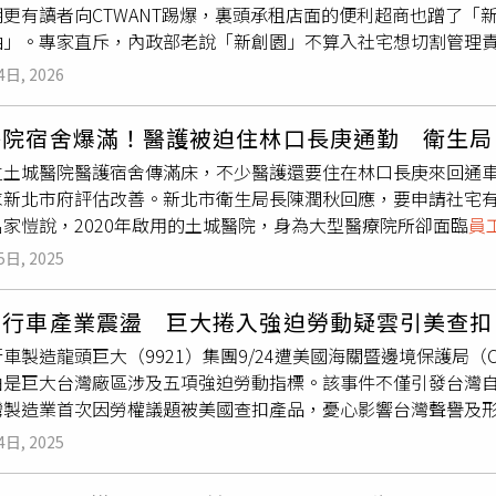
期更有讀者向CTWANT踢爆，裏頭承租店面的便利超商也蹭了「
油」。專家直斥，內政部老說「新創園」不算入社宅想切割管理
美化數據，「自助餐」式行徑太不負責，更難杜絕輿論質疑。由
4日, 2026
B5、A6與A3一樓店面，破百「新創」戶調度在手讓同業很是羨
資聯最大的底氣。（圖／CTWANT後製組）全名為「林口世大
醫院宿舍爆滿！醫護被迫住林口長庚通勤 衛生局
，原先是為了2017年台北世大運大量選手入住而興建，活動落幕
立土城醫院醫護宿舍傳滿床，不少醫護還要住在林口長庚來回通
高房價之下「居住正義」喊得震天價響還得兼顧營運成本，那時當
求新北市府評估改善。新北市衛生局長陳潤秋回應，要申請社宅
，另外像A6、A7、B5三棟超過400戶轉交由經濟部中小企業
家愷說，2020年啟用的土城醫院，身為大型醫療院所卻面臨
員
，其中A6全棟規劃為辦公空間、A7則打出分層多功能使用、B
是否出現大量候補情況，更點出市府要成為醫護人員的後盾，不
應鏈，打造亞洲最活躍的數位經濟創業生態系。而這科技味十足
5日, 2025
額外壓力，包括交通開銷與高昂的租房費用。呂家愷指出，有消
NT元月底在林口社宅自救會發言人鄧若寧引路之下直擊現場，眼
形發生，他認為，若宿舍硬體、空間不足，市府應進行具體規畫
來這棟「新創」大樓在財團把持之下華麗轉身為短租型酒店，像
自行車產業震盪 巨大捲入強迫勞動疑雲引美查扣
作等方案列入考量。新北市立土城醫院醫護宿舍傳滿床，不少醫
飯店和新創有什麼關聯」住戶直呼「新創」根本是多金球員爽爽住
車製造龍頭巨大（9921）集團9/24遭美國海關暨邊境保護局
在質詢時提出配套措施，要求新北市府評估改善。（圖／新北市
全名為「資聯股份有限公司」的單位把持，「資聯」可是2021
由是巨大台灣廠區涉及五項強迫勞動指標。該事件不僅引發台灣自
滿的，院方希望在土城附近有適合的地可以興建護理師宿舍，但
扶持的「孫公司」，資聯妙用了《公司法》和《預算法》巧門，滑
灣製造業首次因勞權議題被美國查扣產品，憂心影響台灣聲譽及
潤秋也指出，土城醫院也曾提出希望社宅是否可申請，經詢問城
責人龔仁文更因與賴清德從成大時期交好至今而被冠上「賴友友
研擬因應對策。面對監委自動調查，巨大集團表示，尊重監察院
般戶，但要符合各種條件。陳潤秋承諾一個月內會給初步回應，
理權，外界是好生羨慕。但老實經營也就罷了，住戶爆料詭譎荒唐
4日, 2025
法規，並已持續主動向勞動部、經濟部與外交部提供完整資訊，
找地、找住宅，衛生局會全力協助。
招商中心」，長期「養蚊子」閒置成效不彰之下，2024年便移
開透明與負責任的態度，持續配合主管機關，並即時向社會大眾
上了「新創」鐵布衫，大辣辣地讓不具居住資格的店員以「新創員