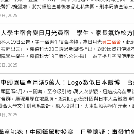
年當地市議會以安全和旅遊業影響為由，否決該規劃申請。然而2
後聲押2嫌獲准，將持續追查幕後毒品走私集團。刑事局偵查第三
為印尼籍人士，且為夫妻關係。丈夫今年35歲，妻子則懷孕六至
請。英國首相基爾斯塔默（Keir Starmer）在8月23日與
寮國進口的國際包裹疑有毒品反應，經會同開封查驗，發現包裹內4
雙宣告不治。
隨後外交大臣戴維拉米（David Lammy）建議，由副首相安吉拉雷
7日, 2025
即報請台北地檢署檢察官黃振城指揮北市、新北市、桃園市警局
核。英國外交官彼得里基茨勳爵（Lord Peter Ricketts
批包裹5月8日被寄送到桃園市觀音一處外勞
員工宿舍
收發室，隔天
要的經貿夥伴，另一方面卻是安全風險來源。中國駐英國大使館
科大學生宿舍變日月光員宿 學生、家長氣炸校方
工阿炎則在10日凌晨找塔納孔接貨，埋伏的幹員趁2人碰面轉交
並指控「反華勢力」利用安全理由干預計畫審議，稱此舉「卑鄙
德科大19日公告，第一宿男生宿舍將轉型為日月光
員工宿舍
，此
企業合法雇用的工地移工，雙方互不相識，但都被泰國毒梟分以5
（Iain Duncan Smith）在內的批評者，則警告英國政府
「被趕出去」。樹德科大20日透過新聞稿指出，對於因資訊傳遞
面收貨，阿炎負責運送轉手。警方發現，毒品走私集團以「乳液
學院曾銳生教授認為，即使擴建大使館恐有風險，但反過來也可
保障學生權益。樹德科大19日發佈公告指出，為了提升空間使用
仍可按壓出些許的乳液，以為就能躲過海關檢查，並以高價吸收
」，不太可能因為建館案受阻就改變對英經貿策略。
9年的第一宿（男生宿舍）進行整修，透過產學合作的方式，轉型
聯手刑事局即時截獲。警方研判，這批毒品可能來自泰國，訊後依
0日, 2025
也能為學生創造實習與就業機會。然而此消息一出便引起學生與
嫌及其他共犯。
20日透過新聞稿回應，對於因資訊傳達不周而造成誤解與疑慮，
車頭園區單月湧5萬人！Logo激似日本鐵博 
升宿舍空間使用效率，才會做此決策。樹德科大表示目前正全力
車頭園區4月25日開幕，至今吸引約5萬人次參觀，迅速成為苗
宿權益，原本已登記入住第一宿的學生，會統一安排住進第三宿
宿舍群，展現濃厚在地風情。近期Logo設計因與日本大宮鐵道
籍的學生，在文化與生活習慣上存在差異，原本第一宿的學生在
o由聯合大學文化創意系設計，融入投煤口、火車動軸與桐花元素
前為止所有提出換宿申請的學生，均已妥善安排住處。此外，針
9年，起因於時任行政院長蘇貞昌視察苗栗鐵路一村後，提出擴建
，並將辦理退費，也協助學生將原本東側停車證換成第三宿地下
1日, 2025
政部國土署與台鐵局共同施作。縣府文化觀光局表示，園區營運
在擴大招募餐廳廠商。
營屏東潮州的火車主題園區，盼提升整體品質與遊憩價值。目前
4學童逃逸！中國籍駕駛投案 日警懷疑：事發前