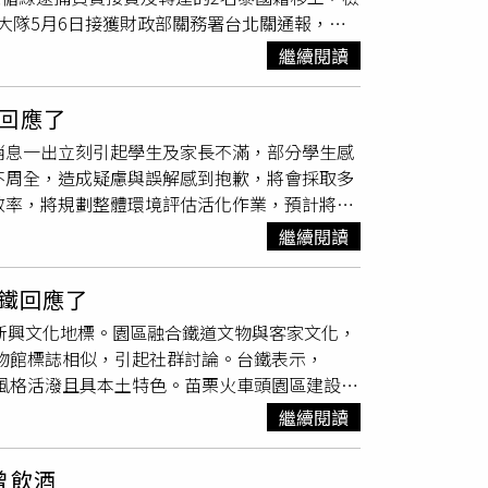
024年工黨上台後，中國在未修改計畫的情況下再
大隊5月6日接獲財政部關務署台北關通報，指
七個月左右，丈夫35歲。2人在送往醫院搶救
中國國家主席習近平的首次通話中，即被中方提出該項
00罐膠原蛋白乳液，共夾藏14.4公斤的海洛
納（Angela Rayner）將此案由地方移交至中
繼續閱讀
等共組專案小組深入追查。專案小組以貨追人，
）指出，這反映出英中關係的「矛盾本質」，一方面中
24歲泰籍移工塔納孔才回宿舍收貨，另名42歲
發表聲明，強調新館將「促進中英理解與合
回應了
包裹之際現身逮人。警方調查，塔納孔跟阿炎都
且不得人心」。不過包括保守黨資深議員伊恩鄧
消息一出立刻引起學生及家長不滿，部分學生感
5萬元泰銖、20萬元泰銖吸收，以塔納孔名義進
勿因經濟利益而「討好中國」。中國問題專家、倫敦大
不周全，造成疑慮與誤解感到抱歉，將會採取多
罐」以假亂真，將結晶狀海洛因封裝於罐中，且
能更容易集中監控中方行動。他指出，中國「務
效率，將規劃整體環境評估活化作業，預計將已
合法的泰籍移工，企圖製造斷點干擾偵辦，所幸
為日月光
員工宿舍
，除了協助企業解決員工住宿
毒品罪嫌將2人移送北檢偵辦，將再擴大追查
繼續閱讀
家長不滿，部分學生感覺「被趕出去」。對此樹
校方深感抱歉，同時也解釋是為了因應少子化趨
台鐵回應了
與學生進行溝通，會採取多項具體措施，保障學
栗新興文化地標。園區融合鐵道文物與客家文化，
，若有包房需求，也會協助安排。校方也考量到
博物館標誌相似，引起社群討論。台鐵表示，
搬遷後，會盡可能安排與同是台灣籍的學生同
，風格活潑且具本土特色。苗栗火車頭園區建設始
對不同宿舍間的停車費用差異，校方也已統一彙
構想。整體經費逾10億元，由客家委員會主導規
室使用證，而至於第三宿學餐狀況，樹德科大也
繼續閱讀
由台鐵委託具相關經驗的椰子林公司管理，該公
園區空間分為免費參觀的特色餐飲區與需購票進
曾飲酒