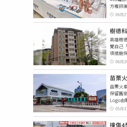
2022
方複訊
女2人均
次提交申
有3件自
後，雙
目議題。
06月2
因，立
央政府審
監控該
國是必
樹德
泰籍移
作」，
高雄樹
是國內
肯史密斯
覺自己
口並出
學亞非
項措施
乳液罐
實至上
使用2
被海關
06月2
需求，
幕後主
德科大
苗栗火
勢、提
苗栗火
生的住
保留舊
不同國
Log
住。目
於201
整名單
05月3
畫，內
表示正
司曾經
撞傷