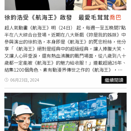
去向，其所偷的腳踏車已歸還給原車主，南投地方法院法官
針對林男共計8次的偷竊行為，判處每次2至4個月不等的有
徐鈞浩受《航海王》啟發 最愛毛茸茸
喬巴
期徒刑，合併應執行10個月。警方呼籲所有店家，特別是那
超人氣動畫《航海王》明（24日） 起，每週一至五晚間7點
些擁有高價值商品的夾娃娃機店，應加強安保措施，避免類
半在八大綜合台登場。近期在八大新戲《妳是我的姊妹》中
似事件再次發生，警方將持續加強對這類竊盜行為的打擊力
參與演出的徐鈞浩，本身即是《航海王》的死忠粉絲，他分
度，保護市民財產安全，確保社會秩序和諧穩定。
享「《航海王》絕對是經典中的超級經典，讓人捧腹大笑、
又讓人心碎垂淚，還有熱血沸騰的戰鬥場面，從八歲到八十
歲都一定能被《航海王》的魅力給收服！」連載超過26年、
結集1200個角色、素有動漫界傳世之作的《航海王》，作
品以虛構的「大海賊時代」為故事舞台，為了爭奪「ONE
繼續閱讀
06月23日, 2024
PIECE」（大秘寶），蒙其‧D‧魯夫與「紅髮」傑克約定
出海，在遙遠的路途上，找尋志同道合的夥伴，進入「偉大
的航道」展開海洋冒險旅程，目標不僅是得到「ONE
PIECE」，並且要成為「海賊王」。徐鈞浩表示：「在《航
海王》的故事裡，主角們大多經歷非常艱難的決定，賭上人
生甚至是犧牲生命，不只催出觀眾的眼淚，更棒的是帶出了
故事的人性厚度。」而他最喜歡的角色是「
喬巴
」，他笑