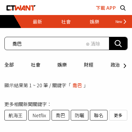
跳至主要內容區塊
下載 APP
最新
社會
娛樂
財經
⊗ 清除
全部
社會
娛樂
財經
政治
顯示結果第 1 ~ 20 筆 / 關鍵字「
喬巴
」
更多相關新聞關鍵字：
航海王
Netflix
喬巴
防曬
聯名
更多