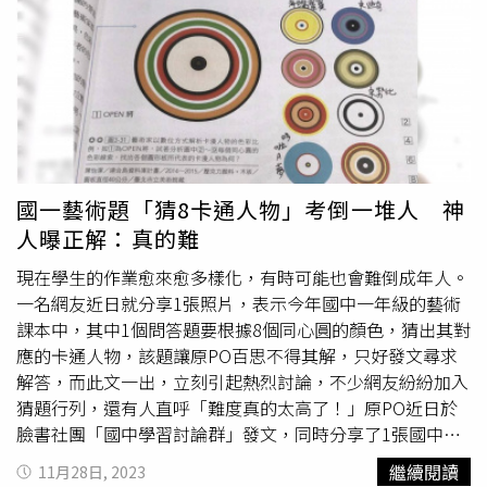
什麼沒有
喬巴
投資公司」、 「
喬巴
因為不是自然人無法開
戶」，還有人說這是 「索羅門」；也有網友提到，越來越
多資產持有者是過去熱衷看動漫的孩子長大了，所以公司名
稱會走創意路線。 網友表示，魯夫投資股份有限公司代表
人為陳政璉，就是老董陳健三的兒子，娜美投資代表人黃廣
媄則是陳政璉的配偶。
國一藝術題「猜8卡通人物」考倒一堆人 神
人曝正解：真的難
現在學生的作業愈來愈多樣化，有時可能也會難倒成年人。
一名網友近日就分享1張照片，表示今年國中一年級的藝術
課本中，其中1個問答題要根據8個同心圓的顏色，猜出其對
應的卡通人物，該題讓原PO百思不得其解，只好發文尋求
解答，而此文一出，立刻引起熱烈討論，不少網友紛紛加入
猜題行列，還有人直呼「難度真的太高了！」原PO近日於
臉書社團「國中學習討論群」發文，同時分享了1張國中一
年級藝術課本的照片，從照片中可見，其中1個題目要求學
繼續閱讀
11月28日, 2023
生根據不同顏色的「同心圓」，猜出所代表的卡通、漫畫人