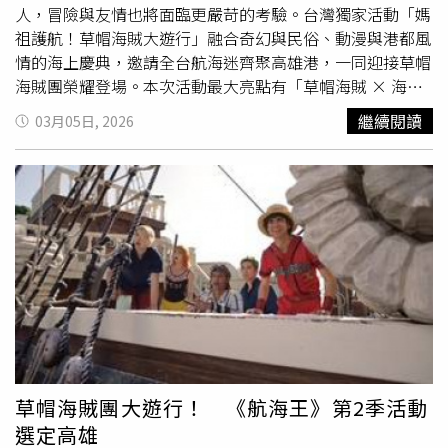
人，冒險與友情也將面臨更嚴苛的考驗。台灣獨家活動「媽
祖護航！草帽海賊大遊行」融合奇幻與民俗、動漫與港都風
情的海上慶典，邀請全台航海迷齊聚高雄港，一同迎接草帽
海賊團榮耀登場。本次活動最大亮點有「草帽海賊 × 海上
守護神」的夢幻聯動遊行。遊行將由鎮瀾宮媽祖護航，象徵
繼續閱讀
03月05日, 2026
守護航行平安與乘風破浪的祝福。隊伍將自「海邊路與成功
二路交叉口」出發，一路前往高雄港16號碼頭，展開氣勢磅
礡的海賊大遊行，為即將啟航的偉大航道揭開序幕。經典角
色也將驚喜現身台灣港都，包含《航海王》靈魂人物魯夫、
索隆、娜美、騙人布、香吉士、
喬巴
等草帽一行人，還有梅
利號、鯨魚拉布，以及巨人族戰士布洛基與東利等人氣角色
齊聚高雄港，重現熱血與感動兼具的冒險場景。現場更設置
豐富互動體驗與大型拍攝裝置，打造最具話題性的打卡熱
點。本次活動也將號召全台航海迷換上海賊裝扮，一同參與
這場屬於冒險者的盛典。從市區遊行到港邊集結，草帽精神
將席捲港都街頭，讓高雄港化身偉大航道的起點。冒險最終
站將於高雄港16、17號碼頭登場，邀請所有粉絲3月14日齊
草帽海賊團大遊行！ 《航海王》第2季活動
聚現場，和草帽海賊團一起揚帆啟航，在媽祖護航之下勇闖
選定高雄
新世界。「媽祖護航！草帽海賊大遊行」號召百名海賊夥