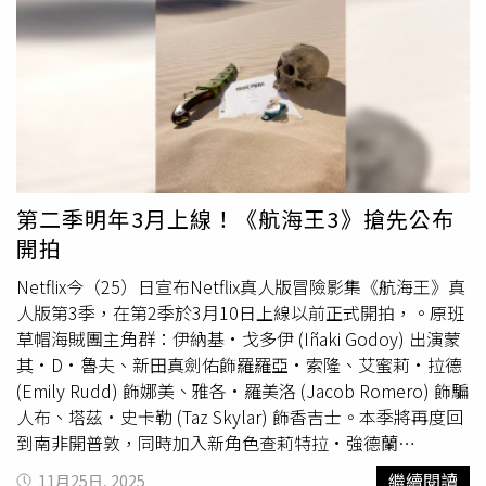
與森德希·拉瑪莫西將於第3季正式升格為主要卡司。先前
已公布的第3季卡司為科爾·艾斯科拉 (Cole Escola) 飾演
馮·克雷與索洛馬里·達納 (Xolo Maridueña)飾演波特卡斯
·D·艾斯，更多卡司將於之後陸續公布。 Netflix真人版影
集《航海王》由伊納基·戈多伊 (Iñaki Godoy) 、新田真劍
佑 (Mackenyu)、塔茲·史卡勒 (Taz Skylar) 、艾蜜莉·拉
德 (Emily Rudd) 與雅各·羅美洛 (Jacob Romero) 領銜主
演 。影集由 集英社與Netflix及Tomorrow Studios聯合製
第二季明年3月上線！《航海王3》搶先公布
作。《航海王》將於2026年3月10日於Netflix獨家上線。
開拍
Netflix今（25）日宣布Netflix真人版冒險影集《航海王》真
人版第3季，在第2季於3月10日上線以前正式開拍，。原班
草帽海賊團主角群：伊納基·戈多伊 (Iñaki Godoy) 出演蒙
其·D·魯夫、新田真劍佑飾羅羅亞·索隆、艾蜜莉·拉德
(Emily Rudd) 飾娜美、雅各·羅美洛 (Jacob Romero) 飾騙
人布、塔茲·史卡勒 (Taz Skylar) 飾香吉士。本季將再度回
到南非開普敦，同時加入新角色查莉特拉·強德蘭
(Charithra Chandran) 飾星期三小姐、米凱拉·胡佛
繼續閱讀
11月25日, 2025