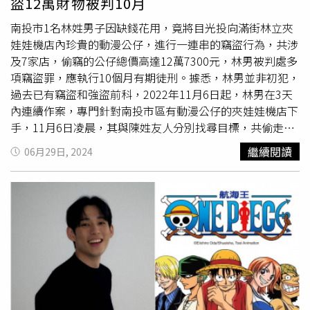
盜12萬財物被判10月
清爽妝感的人。 採用「延展性薄膜技術」，即使大幅度運
這則貼文 從 Instagram 分享的貼文 （圖／取自
動也能保持貼合不脫落。 適合喜愛戶外運動愛好者，或希
onepiecenetflix IG）另外，航海王還與日本知名品牌雪肌精
南投市1名林姓男子因缺錢花用，竟將目光投向滿街林立夾
望防曬能持久服貼的人。
喬巴
款 – 雪肌精漾活低敏 UV 全效
聯名推出限量防曬系列，將防曬保養結合魯夫、索隆和
喬巴
娃娃機店內珍貴的動漫公仔，進行一連串的竊盜行為，共涉
防禦乳瓶身以粉藍色搭配
喬巴
可愛形象，象徵溫和呵護肌膚
三位人氣角色的元素，成為最吸睛的選擇！雪肌精的防曬產
及7家店，偷竊的公仔總價高達12萬7300元，林男被判處多
的概念。 專為敏感肌研發，低刺激配方，不含酒精、紫外
品向來以輕盈水感的質地著稱，不僅能有效抵禦紫外線，還
項竊盜罪，應執行10個月有期徒刑。據悉，林男並非初犯，
線吸收劑，減少肌膚負擔。適合敏感肌膚、孩童或希望使用
能讓肌膚在烈日下保持清爽透亮，正好能呼應航海王的夥伴
過去已有竊盜和強盜前科，2022年11月6日起，林男在3天
低刺激防曬產品的人。雪肌精輕水感 UV 防曬（航海王聯名
們在冒險時最常說的「交給我們吧！」面對接下來的豔陽，
內連續作案，專門針對南投市區有動漫公仔的夾娃娃機店下
版）SPF50+/PA++++ 60g / 750元（圖/品牌提供）
也請放心把肌膚交給雪肌精為妳守護吧。 在 Instagram 查
手，11月6日凌晨，其與陳姓友人分別找尋目標，共偷走19
看這則貼文 從 Instagram 分享的貼文 在日本已經引發搶貨
個公仔，其中包括價值高達5000元的青雉腳踏車公仔，最
繼續閱讀
06月29日, 2024
潮的航海王x雪肌精聯名防曬，台灣將於3/1正式開賣！包含
便宜的也有500元，總市價達5萬1000元，事後2人將偷來的
航海王魯夫限定版的雪肌精輕水感UV防曬凝膠、航海王索
公仔全部搬回陳男的租屋處，由陳男負責銷贓，最後賣得1
隆限定版的雪肌精輕水感UV防曬乳、航海王
喬巴
限定版的
萬元，2人平分，各得5000元。然而，這只是開始，2022年
雪肌精漾活低敏UV全效防禦乳，必須一次通通入手才行。
11月7日，林男單獨行動，先偷1輛腳踏車作為代步工具，
（圖／品牌提供）
再利用這輛腳踏車搜尋下手目標，當天連偷3家夾娃娃機
店，得手17個包括航海王等動漫公仔，總價約5萬8300元，
11月8日，林男再次犯案，偷走一家店內4個價值合計1萬
8000元的公仔，其中1個
喬巴
GK公仔就值6000元。林男被
捕後，對於與陳姓友人一起偷竊並銷贓的部分，坦承不諱，
但對於其他單獨犯案的部分，林男則不願交代，並聲稱不知