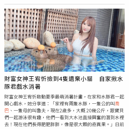
物為何，題目也提供範例參考，像是由橘色、白色、綠色及
紅色等組成的圓板，就代表知名超商吉祥物「OPEN將」。
不過另外8個同心圓作品，其色彩及線條都不相同，讓原PO
完全想不到答案，只好發文求助廣大網友，希望有神人協助
解答。對此，不少網友看完題目，紛紛直呼「真的有難
度」、「太難了吧！」、「現在的學生好難當」、「最後一
個是不是飛天小女警？」、「這題真的有難度」。另外也有
神人公布解答，表示順序由上至下、由左至右的正解分別
為：海綿寶寶、
喬巴
、麵包超人、哆啦A夢、史迪奇、龍
貓、史奴比、不二家的牛奶妹。
財富女神王宥忻撿到4隻遺棄小貓 自家揪水
豚君戲水消暑
財富女神王宥忻啟動夏季最萌消暑計畫，在家和水豚君一起
開心戲水，她分享道：「家裡有兩隻水豚，一隻公的叫
喬
巴
、一隻母的叫魯夫，現在2歲多，大概 20幾公斤，跟寶貝
們一起游泳很有趣，他們一看到大水池直接興奮的潛到水裡
去！現在他們長得肥肥胖胖，像是很大顆的奇異果。」日前