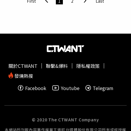
First
1
2
Last
趣。不要輕易剝奪每一個人的樂趣」、「該讓她知道兩性憑
拳了」、「這就是為什麼我選擇單身的原因」。據了解，日
前也有一位人妻把老公的哥吉拉公仔送親戚小孩，老公知情
後氣到要離婚，人妻上網跟網友求救，鬧得沸沸揚揚，引發
討論，各界人士也紛紛發表自己的看法。
關於CTWANT
聯繫&爆料
隱私權政策
發燒熱搜
Facebook
Youtube
Telegram
© 2020 The CTWANT Company
本網站所刊載內容著作權屬王道旺台媒體股份有限公司所有或經授權