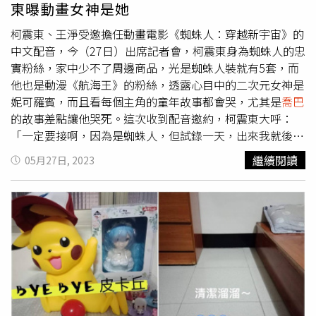
東曝動畫女神是她
柯震東、王淨受邀擔任動畫電影《蜘蛛人：穿越新宇宙》的
中文配音，今（27日）出席記者會，柯震東身為蜘蛛人的忠
實粉絲，家中少不了周邊商品，光是蜘蛛人裝就有5套，而
他也是動漫《航海王》的粉絲，透露心目中的二次元女神是
妮可羅賓，而且看每個主角的童年故事都會哭，尤其是
喬巴
的故事差點讓他哭死。這次收到配音邀約，柯震東大呼：
「一定要接啊，因為是蜘蛛人，但試錄一天，出來我就後
悔。」由於前兩天抓不到角色個性，讓他很不想出門，後三
繼續閱讀
05月27日, 2023
天進入狀況後，就很想趕快把它配完，而指導老師剛好是幫
《灌籃高手》櫻木花道配音的于正昇，柯震東表示老師不會
很嚴厲，過程反而讓他很享受，有種跟櫻木花道聊天的感
覺。柯震東是蜘蛛人的忠實粉絲。（圖／方萬民攝）王淨雖
然沒有「動漫老公」，但現實生活中與曹佑寧愛得甜蜜，問
及男友跟蜘蛛人誰比較帥？王淨表示各有特色，不過蜘蛛人
的技能比較多，面對記者的追問，她最後還是害羞承認「蜘
蛛人很帥」。王淨也提到一開始不覺得配音困難，但真正開
始配音後才發現跟想得完全不一樣，先配完音的她還傳訊息