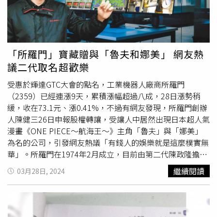
稱：「
喬巴
可愛又傲嬌，重點是心地非常善良，而且我最喜
歡毛茸茸的小動物了！」徐鈞浩談到《航海王》影響他的人
格養成，甚至將它應用在戲劇表演工作裡，他說：「我經常
思考角色面臨的選擇及代價是什麼，即使是在暗場，沒有被
拍出來，這樣的思考也促使我能豐富角色的血肉。」而他在
「所羅門」寶藏贈與「魯夫和娜美」 網友熱
八大電視最新原創戲劇《妳是我的姊妹》中的角色特質，覺
議二代取名超歡樂
得與《航海王》中的人物香吉士有些許對應！此外，徐鈞浩
也透露，在這次新戲中他飾演女主角的學長，比起過往參與
受惠於輝達GTC大會的點名，工業機器人廠商所羅門
的作品，其實是個令人心疼的角色！《航海王》24日(週
（2359）已經連漲9天，累積漲幅超過八成，28日漲勢稍
一) 起，每週一至五晚間7點半在八大綜合台播出。
緩，收在73.1元、漲0.41%，不過有網友發現，所羅門創辦
人陳健三26日申報股權轉讓，受讓人中居然出現日本超人氣
漫畫《ONE PIECE～航海王～》主角「魯夫」與「娜美」
為名的公司，引發網友熱議「有錢人的娛樂就是這麼樸實無
華」。所羅門在1974年2月成立，目前由第二代陳政隆擔任
董事長。而所羅門近期公布一筆股權轉讓申報，是由所羅門
繼續閱讀
03月28日, 2024
創辦人陳健三所申報，將572張所羅門股票贈與3位受讓
人，其中300張贈與給娜美投資股份有限公司，另200張贈
與魯夫投資股份有限公司。由於娜美和魯夫都是《ONE
PIECE～航海王～》的角色，讓網友大笑「好中二」、「為