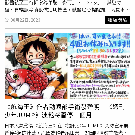
獸醫親至王宥忻家為羊駝「麥可」、「Gaga」，與迷你
驢、食蟻獸等萌獸做定期檢查，獸醫貼心提醒她，兩隻水豚
目前身體狀況良好，個性相當活潑，王宥忻也趁夏天帶著水
繼續閱讀
08月22日, 2023
豚君一起戲水，讓他們有好心情。身為動權會理事長的王宥
忻，日前到北投萌獸樂園巡地，沒想到在門口竟然看到一個
紙箱裝著4隻被遺棄的小貓咪，她趕緊拍攝影片，希望有愛
心人士可以領養，目前已有兩隻被領養，還剩兩隻在等待適
合牠們的家。王宥忻在自家北投萌獸樂園巡地，沒想到撿到
4隻被遺棄的小貓咪。（圖／固力狗提供）王宥忻藉此機會
教育，分享「發現棄貓三步驟」，首先要判斷是否適合帶離
現場？因為是四隻剛出生的小貓咪，被放在紙箱中，很明顯
的是被遺棄，如果不將他們移開很可能會被野狗當成食物，
或是沒有母貓的餵食而失去生命。第二，是前往動物醫院，
檢查健康狀況，不論最後是要送養或是自己收編，基本的健
康狀態檢查還要專業獸醫評估狀況。第三，是幫撿來的棄貓
《航海王》作者動眼部手術發聲明 《週刊
尋找牠們適合的家。希望更多人願意對流浪貓伸出援手，尊
少年JUMP》連載將暫停一個月
重動物權人人有責。
日本人氣動漫《航海王》在《週刊少年JUMP》突然宣布要
暫停4週的連載，原因為作者尾田榮一郎因眼睛嚴重散光，