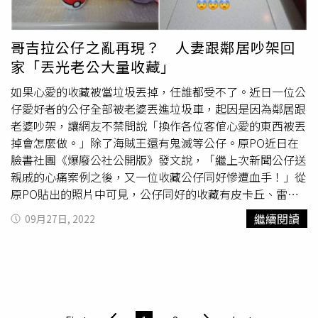
恐嚇柯震東，「真的太難瘋掉會崩潰，每一天都傳一次，我
真的覺得很難。」王淨在蜘蛛人和男友曹佑寧之間二選一。
（圖／方萬民攝）被問到會不會邀請朋友來看中文版電影？
哥吉拉公仔之亂再現？ 人妻跟鄰居吵架回
柯震東表示身邊有許多好友都已經當爸媽，例如楊銘威、方
家「丟光老公大量收藏」
志友夫妻，還爆料：「他們會叫我打電話給小朋友，用蜘蛛
人身份跟小孩講話。」《蜘蛛人：穿越新宇宙》6月21日全
如果心愛的收藏被當垃圾丟掉，任誰都受不了。近日一位公
台上映。
仔愛好者的公仔全部被老婆丟進垃圾車，起因是因為鄰居跟
老婆吵架，讓網友不禁問說「換作各位客倌心愛的東西被丟
掉會怎麼做。」除了海賊王還有鬼滅等公仔。原PO近日在
臉書社團《爆廢公社公開版》發文說，「繼上次新聞公仔送
親戚的心痛案例之後，又一位收藏公仔同好慘遭血手！」從
原PO貼出的照片中可見，公仔同好的收藏有皮卡丘、雷
姆，還有數量龐大的《海賊王》、《鬼滅之刃》公仔等，應
繼續閱讀
09月27日, 2022
該是價值不斐。此文曝光後，網友紛紛留言「公仔沒了可以
在買，老婆沒了可以買更多的公仔」、「乾她可以先跟我聯
絡，把艾斯
喬巴
和五条先送我啊，這個不離婚說不過去吧，
不要動別人的收藏很難懂嗎」、「跟鄰居吵架干模型屁
事」、「不要說老婆錯，老公一定講什麼鬼話激怒別人」、
「幹嘛不賣掉」、「沒有蒐藏過東西的人，不懂蒐藏的樂