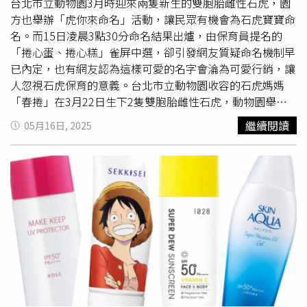
還有大人小孩都愛的公主系列如《魔髮奇緣》、《海洋奇緣
台北市立動物園3月時迎來兩隻新生的雙胞胎雌性石虎，園
2》以及《冰雪奇緣》，最後也少不了近期在話題上的《星
方也舉辦「虎你來命名」活動，讓民眾有機會為石虎寶寶命
際寶貝》史迪奇，讓你在沙灘上瘋狂合影。由於今年也是
名。而15日凌晨3點30分命名結果出爐，由保育員提名的
《玩具總動員》的30週年，主雕將以《玩具總動員3》的經
「捲心蛋、捲心糕」雀屏中選，卻引發網友質疑命名機制早
典海報為主，打造出8公尺高的作品，讓跨越時代與回憶的
已內定，也有網友認為這樣可愛的名字會淪為可愛行銷，讓
經典之作以不同方式重現眼前。在這次的44座沙雕作品中，
人忽視石虎保育的意義。台北市立動物園收容的石虎媽媽
有40座為迪士尼主題沙雕，另有3座企業品牌沙雕以及1座
「春捲」在3月22日生下2隻雙胞胎雌性石虎，動物園舉辦
會場入口意象沙雕，今年整個展期間共有超過15名沙雕藝術
「虎你來命名」活動，邀請大眾一起為石虎寶寶命名。最後
繼續閱讀
05月16日, 2025
家齊聚福隆沙灘共同創作，若遇到豪雨襲擊破壞等，也以大
由網友提名的「祥子、初華」與「喬魯諾、
喬巴
拿」和動物
量人工方式進行修補維護，以維持沙雕季展期的品質控管，
園石虎照養團隊提名的「捲心蛋」和「捲心糕」；生物多樣
就是希望由大地藝術創造的沙雕能夠以最天然環保的方式回
性研究所提名的「捲毛」和「捲尾」以及企業的提名組，一
歸大自然。「航海王未來島收藏大禮包」數量有限，內含御
同角逐小石虎的最終名字。台北市立動物園先前曾在臉書貼
守（左）、貝卡帕庫款組合式徽章等。（圖／KKday提供）
文中解釋命名規則，指出「我們將觀察5月15日凌晨3點30
TOMICA 小汽車 55 週年特展推出限量兩萬組的「預售小汽
分牠們的所在位置，每個區域代表1組名字，由牠們親自
車套票」300元，包含55週年限定小汽車乙台、單人入場資
『踩點』選出名字，若姊妹分別在不同區域，則以媽媽春捲
格，即日起於KKday限量發售。（圖／時藝多媒體提供） 另
的位置為主」。而15日凌晨3點30分時，小石虎們正好窩在
外針對航海王×兒童新樂園推出的「ONE PIECE 派對嘉年
麻布袋上香甜入睡，這區域正好屬於由保育員提名的「捲心
華」活動，KKday 獨家開賣多款限量套票，主打「
喬巴
造型
蛋」和「捲心糕」，因此石虎寶寶們的名字就這樣誕生了。
存錢筒」方案，搭配入園票僅需 599 元、一日票 749 元，
動物園也在臉書中表示「名字延續自媽媽「春捲」，承載著