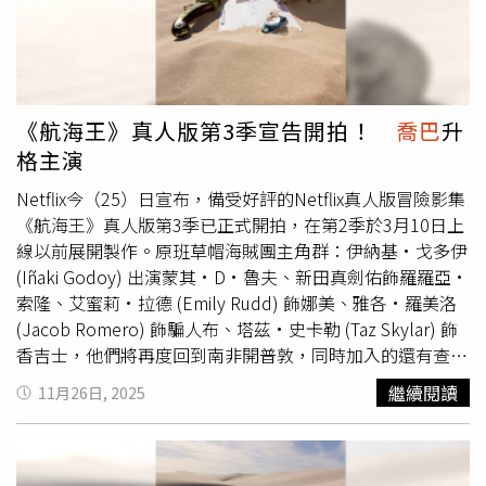
角色「
喬巴
」。
喬巴
天真地提問：「海賊是什麼？」他的人
生導師西爾爾克醫生溫柔回應：「海賊熱愛冒險、擁有夢
想，而且絕不輕言放棄。」這份精神，也成為偉大航道旅程
的核心信念。初次見到
喬巴
的魯夫興奮大喊：「那是什麼東
東！」而
喬巴
也開心地說：「我從來沒玩得這麼開心耶！」
《航海王》真人版第3季宣告開拍！
喬巴
升
令人更加期待他的加入將為團隊帶來什麼樣的火花。第2季
格主演
中，神祕刺客秘密組織「巴洛克華克（Baroque Works）」
也正式浮上檯面。副社長Miss ALL星期天 (Miss All-Sunday)
Netflix今（25）日宣布，備受好評的Netflix真人版冒險影集
（蕾拉・阿波娃 飾），也是大家熟知的妮可・羅賓，冷靜
《航海王》真人版第3季已正式開拍，在第2季於3月10日上
現身對魯夫說道：「你就是草帽海賊團的船長啊？蒙其・
線以前展開製作。原班草帽海賊團主角群：伊納基·戈多伊
D・魯夫。」面對步步逼近的威脅，魯夫大喊：「團結一
(Iñaki Godoy) 出演蒙其·D·魯夫、新田真劍佑飾羅羅亞·
心！」騙人布也宣告：「要開戰了！」預告最後點出旅程的
索隆、艾蜜莉·拉德 (Emily Rudd) 飾娜美、雅各·羅美洛
真諦：「有時候你會到達從未想過的地方，也會結識同伴，
(Jacob Romero) 飾騙人布、塔茲·史卡勒 (Taz Skylar) 飾
這正是踏上旅程的意義。」一場更加壯闊、熱血的冒險，即
香吉士，他們將再度回到南非開普敦，同時加入的還有查莉
將展開。
特拉·強德蘭 (Charithra Chandran) 飾星期三小姐、米凱拉
繼續閱讀
11月26日, 2025
·胡佛 (Mikaela Hoover) 為
喬巴
配音、喬·曼格尼洛 (Joe
Manganiello) 飾演0號先生、蕾拉·艾波娃 (Lera Abova) 飾
演天天星期天小姐與森德希·拉瑪莫西 (Sendhil
Ramamurthy) 飾演寇布拉。米凱拉·胡佛、喬·曼格尼洛