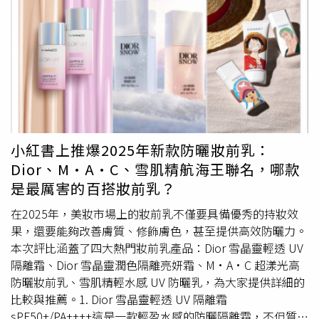
定格UV防護罩：超防水抗汗，戶外必備！●適合戶外運
乾濕有別補防曬前很多人會忽略徹底清潔殘留汗水，曾醫師
動、去海邊玩水、長時間曬太陽的人！想找超耐操、流汗也
表示補防曬前若發現在臉上肌膚有汗水應該要用「濕紙巾」
不掉的防曬？高絲這款美顏定格UV防護罩可以直接對抗高
擦拭清潔乾淨後再補防曬品，因為汗水內含有阿摩尼亞等分
溫、高濕度，標榜防水、防汗、防油、不卡粉，就算運動、
泌物是黴菌及有害微生物維生來源，如未先擦拭清潔乾淨再
大量流汗都不怕脫落！SPF50+/PA++++滿分防護，還能穩
擦防曬，會把汗水悶住在肌膚內造成汗斑或毛囊炎等問題。
定持久底妝，妝前使用完全不影響粉底服貼度，整體妝效也
【3】防曬後│防曬不過夜多功能防曬產品如果帶潤色、粉
更乾淨清爽。高絲美顏定格UV防護罩40ml／360元（圖／
底或防水功能，「每天」都需要透過卸妝方式清洗卸除乾
品牌提供）
淨，避免成份殘留造成肌膚下一個敏感來源。防曬乳推薦：
適樂膚 全效清爽修護防曬乳 SPF50 PA++++特別推薦給敏感
小紅書上推爆2025年新款防曬妝前乳：
性肌膚的修護防曬乳，曾醫師表示這款防曬乳加與肌膚結構
Dior、M·A·C、雪肌精航海王聯名，哪款
相同、親膚性佳的神經醯胺 Ceramide EOP+NP+AP 三重神
是最厲害的百搭妝前乳？
經醯胺能有效發揮肌膚保濕與強化屏障防禦力，結合完整防
禦長波 UVA/UVB防曬配方，幫助肌膚建立雙層抗 UV 防護
在2025年，美妝市場上的妝前乳不僅要具備優秀的持妝效
網，讓紫外線 UV 不會趁虛而入造成曬黑、曬老傷害。新生
果，還要能夠改善膚質、修飾膚色，甚至提供高效防曬力。
代女星詹子萱也強力推薦！適樂膚 全效清爽修護防曬乳
本次評比涵蓋了四大熱門妝前乳產品：Dior 雪晶靈輕透 UV
SPF50 PA++++ 52ml／629元（圖／品牌提供）防曬乳推
隔離霜、Dior 雪晶靈潤色隔離亮妍霜、M·A·C 超漾光高
薦：安耐曬 金鑽高效防曬露NA 5XSPF 50+ PA++++超高人
防曬妝前乳、雪肌精輕水感 UV 防曬乳，為大家提供詳細的
氣的亞洲時尚ICON王嘉爾也表示，無論當天工作與否都會
比較與推薦。1. Dior 雪晶靈輕透 UV 隔離霜
習慣在保濕乳霜後擦上防曬抵抗紫外線。安耐曬在日本已連
sPF50+/PA++++這是一款輕盈水感的防曬隔離霜，不但質地