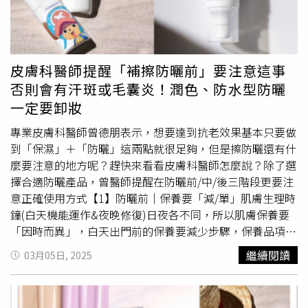
體驗、水上活動、離島行程、包車服務等，單筆滿 2,000 元
了幫助石虎族群在原棲地中，重新站穩腳步。每1隻去當天
敦水潤肌超保濕水感防曬：保養系防曬再進化！●適合想要
即享 93 折優惠。其中親子熱門行程推薦乘船前往龜山島欣
使的石虎，也都在提醒著我們現實的殘酷，我們必須持續減
超輕透水感、保濕掛的寶貝們！長年霸榜日本No.1防曬的
賞牛奶海與壯觀鯨豚，售價899元起；或登上基隆嶼俯瞰燈
緩牠們在野外面臨的各種威脅，以利族群存續和拓展，期望
「曼秀雷敦水潤肌」系列，今年直接迎來全新升級！這次主
塔風光、近距離打卡象鼻岩，售價700元起。亦可選擇走訪
未來，石虎能重返台灣各地的里山棲地」。
打「極水潤 + 超防曬」，添加三重玻尿酸，不只是防曬，更
皮膚科醫師提醒「補擦防曬前」要注意這事
太平山，搭乘經典蹦蹦車、漫步見晴懷古步道，或到宜蘭一
像擦保養品一樣輕盈服貼，完全不怕乾燥或緊繃感；
否則會有汗斑或毛囊炎！潤色、防水型防曬
日遊體驗拔蔥、蔥油餅DIY等活動。若想遠離市區放鬆身
SPF50+/PA++++的超強防護力，加上日本獨創「光耐久微
一定要卸妝
心，澎湖與小琉球則是離島首選，喜愛品嘗海鮮的旅客可選
膠囊技術」，可以讓防曬效果更穩定、不易被紫外線分解，
擇澎湖夜釣小管體驗、海洋牧場垂釣體驗，現場享用現煮小
長時間待在戶外也能保持高效防護！曼秀雷敦水潤肌超保濕
專業皮膚科醫師曾德朋表示，想要達到抗老效果基本只要做
管麵線、新鮮小管生魚片、鮮蚵炭烤與海鮮粥吃到飽；喜愛
水感防曬凝露SPF50+/PA++++ 110g／379元、曼秀雷敦水
到「保濕」＋「防曬」這兩點就很足夠，但是擦防曬還有什
水上活動者則可參加澎湖吉貝島水上活動體驗、南方四島跳
潤肌超保濕水感防曬精華SPF50+/PA++++ 80g／379元（圖
麼要注意的地方呢？趕快來看看皮膚科醫師怎麼說？除了選
島行程或七美一日遊：小琉球主打透明獨木舟、SUP 立式
／品牌提供）1028超能曬維他命C水感防曬乳：抗氧化+持
擇合適防曬產品，曾醫師提醒在防曬前/中/後三階段更要注
單槳、浮潛水等，適合全家大小一同參與。
久防禦！●適合需要防曬+美白保養的上班族、學生黨！
意正確使用方式【1】防曬前│保養要「減/單」肌膚生理時
1028 這次的「超能曬維他命C水感防曬乳」真的讓人驚艷！
鐘(白天機能運作&夜晚修復)日夜各不同，所以肌膚保養要
不只是高效防曬，它還加入維他命C、維他命B3、植物角鯊
「因時而異」，白天出門前的保養要減少步驟，保養品項使
烷，直接幫你做好抗氧化，讓肌膚不只不曬黑，還能維持水
用單純，作好清潔/保濕/防曬即足夠。使用太多保養品質地
繼續閱讀
03月05日, 2025
感透亮！質地輕盈好推，不泛白不黏膩，長時間帶妝也不會
容易相互影響，不僅造成肌膚負擔，也會影響到防曬效能，
讓底妝暗沉，真的很可以。1028超能曬維他命C水感防曬乳
步驟越單純越好。專業皮膚科醫師曾德朋醫師提醒大家要做
SPF50+/PA++++ 50ml／350元（圖／品牌提供）高絲美顏
好防曬保護皮膚。（圖／品牌提供）【2】防曬中│補防曬