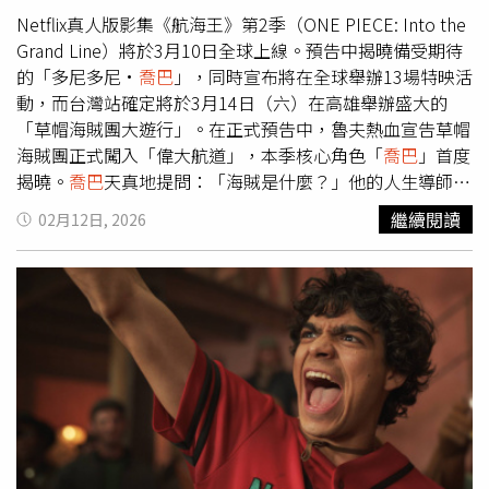
伴，即日起至3月9日17:00止可填寫表單登記，活動資訊洽
Netflix真人版影集《航海王》第2季（ONE PIECE: Into the
Netflix台灣官方社群平台。
Grand Line）將於3月10日全球上線。預告中揭曉備受期待
的「多尼多尼·
喬巴
」，同時宣布將在全球舉辦13場特映活
動，而台灣站確定將於3月14日（六）在高雄舉辦盛大的
「草帽海賊團大遊行」。在正式預告中，魯夫熱血宣告草帽
海賊團正式闖入「偉大航道」，本季核心角色「
喬巴
」首度
揭曉。
喬巴
天真地提問：「海賊是什麼？」他的人生導師西
爾爾克醫生溫柔回應：「海賊熱愛冒險、擁有夢想，而且絕
繼續閱讀
02月12日, 2026
不輕言放棄。」這份精神，也成為偉大航道旅程的核心信
念。初次見到
喬巴
的魯夫興奮大喊：「那是什麼東東！」而
喬巴
也開心地說：「我從來沒玩得這麼開心耶！」令人更加
期待他的加入將為團隊帶來什麼樣的火花。第2季中，神祕
刺客秘密組織「巴洛克華克（Baroque Works）」也正式浮
上檯面。副社長Miss ALL星期天 (Miss All-Sunday)（蕾拉・
阿波娃 飾），也是大家熟知的妮可・羅賓，冷靜現身對魯
夫說道：「你就是草帽海賊團的船長啊？蒙其・D・魯
夫。」伴隨「同伴會在你眼前一個個死去」等不祥警告，巴
洛克華克成員星期三小姐 (Miss Wednesday)（查莉絲拉・