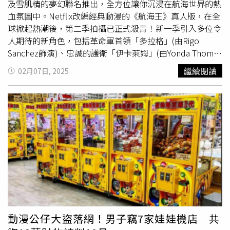
落，持續最高防護力。雪肌精 輕水感UV防曬乳(航海王索隆
紫） 30ml/1,800元（圖/品牌提供）M·A·C 超漾光高防曬
及雪肌精的夢幻聯名推出，全方位讓你沉浸在航海世界的熱
限定版) SPF50+ PA++++ 60g／750元（圖／品牌提供）防
妝前乳SPF50+/PA+++（玫瑰粉，薰衣草紫） 30ml/1,800元
血氛圍中。Netflix改編經典動漫的《航海王》真人版，在全
曬乳推薦：雪肌精 漾活低敏UV全效防禦乳(航海王
喬巴
限定
（圖/品牌提供）3. 雪肌精輕水感 UV 防曬乳（航海王聯名
球掀起熱潮後，第二季拍攝已正式殺青！新一季引入多位令
版)SPF50+ PA+++開架通路販售的是
喬巴
瓶身的雪肌精漾活
版）SPF50+/PA++++ 共三款2025年，雪肌精與日本超人氣
人期待的新角色，包括革命軍首領「多拉格」(由Rigo
低敏UV全效防禦乳，也是敏弱肌專屬的防禦乳，無添加紫
動漫《航海王》聯手推出限定版防曬系列，將魯夫、索隆與
Sanchez飾演)、忠誠的護衛「伊卡萊姆」(由Yonda Thomas
外線吸收劑、酒精、PARABEN類防腐劑、香料、色素等，
喬巴
的經典形象融入瓶身設計，讓粉絲們在防曬的同時，也
飾演)，以及人氣反派「沙漠之王」克洛克達爾(由Joe
繼續閱讀
02月07日, 2025
大大降低刺激性，不論是敏肌人還是醫美術後特殊時期，都
能感受到航海王的冒險精神。本次聯名防曬系列包含三款產
Manganiello飾演)等，相信這些角色的登場將進一步拓展
能安心溫和的保護肌膚！且具抗老化同時修護陽光受損及抵
品，滿足不同膚質與防曬需求，讓你無論是日常通勤、運動
《航海王》宇宙，帶來更加緊張刺激的冒險旅程。（圖／取
禦外部環境的壓力。雪肌精 漾活低敏UV全效防禦乳(航海王
流汗還是長時間戶外活動，都能找到最適合的防護夥伴！
自onepiecenetflix IG）而且本季還有超萌船醫
喬巴
的首度亮
喬巴
限定版)SPF50+ PA+++ 50mL／620元 （圖／品牌提
（圖/品牌提供）魯夫款 – 雪肌精輕水感 UV 防曬凝膠瓶身
相！其剪影也已率先公開，吸引無數粉絲討論與期待，作為
供）
以紅色主調，搭配魯夫熱血開朗的笑容，象徵無畏挑戰的冒
《航海王》人氣角色代表的
喬巴
，登場後絕對會為草帽一夥
險精神。 水感輕盈、清爽不黏膩，適合怕厚重感的人。 適
的旅程增添更多活力與溫暖。 在 Instagram 查看這則貼文
合喜愛水潤質地、長時間待在陽光下的使用者。雪肌精輕水
從 Instagram 分享的貼文 不過雖然第二季的正式上線日期
感 UV 防曬（航海王聯名版）SPF50+/PA++++ 60g / 750元
尚未公布，但喜愛《航海王》的粉絲們也不用等得太無聊！
（由左到右：索隆款 – 雪肌精輕水感 UV 防曬乳，
喬巴
款 –
近期，樂高便宣布將為Netflix《航海王》真人版推出一系列
雪肌精漾活低敏 UV 全效防禦乳，魯夫款-雪肌精輕水感ＵＶ
聯名積木，尾田榮一郎老師更親手寫下祝賀信，除了於網路
防曬凝膠）（圖/品牌提供）索隆款 – 雪肌精輕水感 UV 防
上搶先曝光的草帽積木模型，也會重現經典場景與角色，讓
曬乳瓶身以綠色調搭配索隆冷峻的神情，展現他的沉穩與強
你能在期待影集的同時，用積木創造屬於自己的海賊冒險！
動漫公仔大盜落網！男子竊7家娃娃機店 共
大防護力。 乾爽輕盈質地，防曬的同時不黏膩，適合喜愛
無論是收集還是送禮，都是絕佳選擇。 在 Instagram 查看