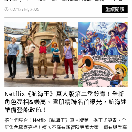
續24年銷售No.1，人氣明星商品金鑽系列擁有SPF50+
輕盈、透氣，讓肌膚可以自在呼吸，而且擁有高係數防曬，
繼續閱讀
02月27日, 2025
PA++++高防曬係數搭載自動防禦感知技術可將潮濕水氣、
同時提供全效 UVA/UVB 防護，減少肌膚曬黑、曬傷的風
汗水轉化為U V 防禦膜，超清爽水潤質地不只防水抗汗還抗
險。加上有添加美白成分「雪絨花複合物」，也兼顧持久保
摩擦。安耐曬 金鑽高效防曬露NA 5XSPF 50+ PA++++ 60ml
濕的水感防護。Dior 雪晶靈輕透 UV 隔離霜SPF50+/PA++++
／950元圖（圖／品牌提供）防曬乳推薦：雪肌精 輕水感
（玫瑰粉，冰晶藍）30ml / 2,500元。（圖/品牌提供）迪奧
UV防曬凝膠(航海王魯夫限定版)SPF50+/PA++++採用富含
雪晶靈潤色隔離妝前乳這次推出兩色，玫瑰粉是針對膚色暗
水分的柔軟型聚合物，不黏膩也無負擔的輕盈薄膜，讓肌膚
沉設計，玫瑰粉色調能夠精準修正膚色不均，使肌膚透現明
保持水潤也能防禦紫外線。是一款讓你每天都會很想使用的
亮健康玫瑰光澤。而冰晶藍則是針對偏黃膚色設計，冰晶藍
防曬，輕盈如水般延展力很好，擦在皮膚上毫無負擔感，在
色調能夠完美修飾膚色蠟黃，使肌膚展現純淨透亮光
肌膚上釋放水分，潤澤肌膚同時能給予防曬保護。這次與海
采。 Dior 雪晶靈輕透 UV 隔離霜SPF50+/PA++++ （冰晶
賊王聯名真的要全包，送給另一半一起塗防曬剛好！雪肌精
藍）30ml / 2,500元。（圖/品牌提供）2.M·A·C 超漾光高
輕水感UV防曬凝膠(航海王魯夫限定版) 90g／650元（圖／
防曬妝前乳SPF50+/PA+++ 30ml/1,800元妝前乳也貼心添加
品牌提供）防曬乳推薦：雪肌精 輕水感UV防曬乳(航海王索
多達32 種保養成分，讓你上妝就像在保養，同時擁有膚色
Netflix《航海王》真人版第二季殺青！全新
隆限定版) SPF50+ PA++++運用草本植物的力量，保濕、抗
校正效果，提供兩款色選：薰衣草紫能修飾蠟黃膚色，讓肌
角色亮相&樂高、雪肌精聯名首曝光，航海迷
老化、修護肌膚同時美白肌膚，保護肌膚不受紫外線傷害。
膚更顯冷白感。玫瑰粉能校正暗沉膚色，使肌膚粉嫩透亮。
準備登船啟航！
添加的三種薏仁配方能充分潤澤還能幫皮膚保濕提亮！凝乳
加上擁有12 小時持妝力，幫助底妝更貼妝、不浮粉，並隱
更添加大幅度活動也能完美服貼的延展性薄膜，運動或是進
形毛孔。只要單擦即可提升肌膚透亮感，後續上妝更服
夥伴們集合！Netflix《航海王》真人版第二季正式殺青，全
行一些休閒活動時，即使動作很大也能讓防曬緊緊服貼不脫
貼。 M·A·C 超漾光高防曬妝前乳SPF50+/PA+++（薰衣草
新角色驚喜亮相！這次不僅有新冒險等著大家，還有與樂高