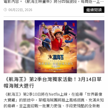
電影內容。《航海王映畫祭》將分四個波段，每周逐一上映
所有15部劇場版電影。第一部從7月17日開始，上映近年最
繼續閱讀
06月22日, 2026
高人氣，也是《航海王》劇場版中，全球票房最高的《航海
王劇場版：紅髮歌姬》。之後還有被大家列為經典，上次上
映都超過十年以上的《航海王劇場版：Z》與《航海王劇場
版：強者天下》。還有超感人的《航海王劇場版：
喬巴
身世
之謎～冬季綻放、奇跡的櫻花》，以及許多人印象深刻的話
題之作，由現在已是知名大導演細田守執導的《航海王劇場
版：祭典男爵與神祕島》。特別的是，最後的第四波將推出
「跳島連映」。預計從10月開始上映15部劇場版中片長較
短的四部，包含最早三部劇場版：《航海王劇場版：黃金島
大冒險》、《航海王劇場版：發條島的冒險》、《航海王劇
場版：珍獸島的
喬巴
王國》以及《航海王劇場版：追逐草帽
大冒險》。
《航海王》第2季台灣獨家活動！3月14日草
帽海賊大遊行
《航海王》第2季10日將在Netflix上線，在追尋「世界最偉
大寶藏」的旅途中，草帽海賊團將踏上風格迥異、充滿未知
的島嶼，並正面迎戰一批實力更強、手段更殘酷的全新敵