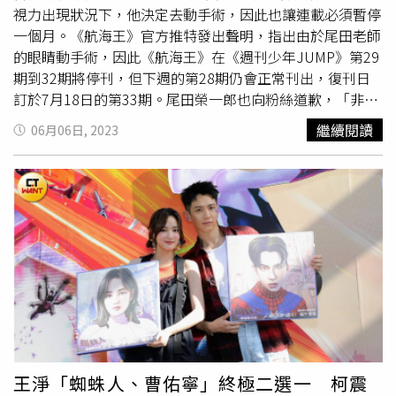
視力出現狀況下，他決定去動手術，因此也讓連載必須暫停
一個月。《航海王》官方推特發出聲明，指出由於尾田老師
的眼睛動手術，因此《航海王》在《週刊少年JUMP》第29
期到32期將停刊，但下週的第28期仍會正常刊出，復刊日
訂於7月18日的第33期。尾田榮一郎也向粉絲道歉，「非常
抱歉，我要休息4個禮拜！為了不讓大家擔心，我也講清楚
繼續閱讀
06月06日, 2023
自己的狀況，我最近經常看見雙胞胎，發現自己有很嚴重的
散光問題，看東西都是重疊的，這樣下去會影響工作，所以
我從去年開始就和總編輯商量，他說『去動個手術
吧！』」，他也喊話「請給我點時間！我會讓眼睛發射雷射
光！」，他也在聲明上畫出佛朗基眼睛發射雷射光的畫面，
一旁的魯夫、
喬巴
則超興奮。
王淨「蜘蛛人、曹佑寧」終極二選一 柯震