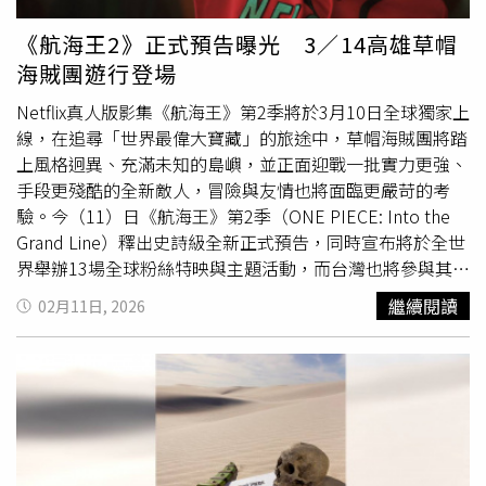
錢德蘭 飾）、5號先生 (Mr. 5)（卡姆魯斯・強森 飾）、黃
金週小姐 (Miss Goldenweek)（蘇菲亞・安妮・卡魯索
《航海王2》正式預告曝光 3／14高雄草帽
飾）等人來勢洶洶，預告中更直言：「這些巴洛克華克的傢
海賊團遊行登場
伙與眾不同，他們實力超強。」面對步步逼近的威脅，魯夫
大喊：「團結一心！」騙人布也宣告：「要開戰了！」預告
Netflix真人版影集《航海王》第2季將於3月10日全球獨家上
最後點出旅程的真諦：「有時候你會到達從未想過的地方，
線，在追尋「世界最偉大寶藏」的旅途中，草帽海賊團將踏
也會結識同伴，這正是踏上旅程的意義。」一場更加壯闊、
上風格迥異、充滿未知的島嶼，並正面迎戰一批實力更強、
熱血的冒險，即將展開。
手段更殘酷的全新敵人，冒險與友情也將面臨更嚴苛的考
驗。今（11）日《航海王》第2季（ONE PIECE: Into the
Grand Line）釋出史詩級全新正式預告，同時宣布將於全世
界舉辦13場全球粉絲特映與主題活動，而台灣也將參與其
中，預計將於3月14日週六，號召全台灣的粉絲齊聚高雄，
繼續閱讀
02月11日, 2026
舉辦草帽海賊團盛大遊行。正式預告中，草帽海賊團在酒吧
中舉杯慶祝成功抵達偉大航道，魯夫熱血高喊：「我的同伴
們，我們組成了一支出色的海賊團，成功抵達偉大航道，現
在距離夢想更進一步了！」然而歡笑過後，真正的試煉才正
要開始，梅利號闖過顛倒山的洶湧急流、深入危險叢林、甚
至遭遇巨大恐龍，預告也警告：「偉大航道危機四伏，不要
隨便信任別人。」本次預告也是首度正式揭曉備受期待的新