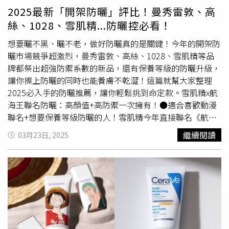
數量有限、售完為止。想一次收齊周邊，可選擇「航海王未
家族的連結與祝福。未來牠們將健康成長，學會捕食、學會
2025最新「開架防曬」評比！曼秀雷敦、高
來島收藏大禮包」，內含航海王未來島蛋頭篇魯夫款御守、
避險，一步步成為能獨立生存的野生石虎，回到山林中，為
絲、1028、雪肌精...防曬控必看！
貝卡帕庫款御守、搖搖樂鑰匙圈及草帽款組合式徽章盲袋、
域內族群帶來新希望。」不過命名結果公佈之後，卻有不少
貝卡帕庫款組合式徽章各 1 個，搭配入園票 999 元、一日
網友質疑這樣的決定方式具有可操控性，直言「放誘餌控制
想要曬不黑、曬不老，做好防曬真的是關鍵！今年的開架防
票 1,149 元；另「航海王高CP入門套票」最低只要 230
牠們位置根本不難」諷刺園方表面上民主，實則暗地裡已決
曬市場競爭超激烈，曼秀雷敦、高絲、1028、雪肌精等品
元，可選擇搭配美味點心或人氣航海王御守，也提供高鐵族
定好名字，對此就有網友表示「與其這樣，何必讓大眾參
牌都祭出超強防禦系數的新品，還有保養等級的防曬升級，
群的加購方案，滿足全台航海迷朝聖需求。本次活動以動畫
與？」也有網友認為「捲心蛋」和「捲心糕」的名字太過可
讓你擦上防曬的同時也能養膚不乾澀！這篇就幫大家整理
最新篇章「未來島篇」為主軸，將設置兩座高達 5 米的魯夫
愛，會淪為可愛行銷，讓人忽視背後石虎保育的意義。而先
2025必入手的防曬推薦，讓你輕鬆挑到命定款。雪肌精x航
與
喬巴
巨型氣偶，現場並規劃主題集章任務，完成可兌換驚
前民眾提名的「野獸、仙貝」組合聲勢最高，卻未被列入最
海王聯名防曬：高顏值+高防禦一次擁有！●適合喜歡動漫
喜小禮，還有機會獲得限量航海王悠遊卡貼；活動最大亮點
終候選名單中，就曾引起熱議。不過由於該名字組合與日本
聯名+想要保養等級防曬的人！雪肌精今年直接聯名《航海
則是夏夜限定無人機煙火秀，將於 7/1、8/28、10/12 盛大
成人影片迷因角色「野獸先輩」具有諧音，根據園方「主辦
王》，推出限定包裝的輕水感UV防曬凝膠&UV防曬乳&UV
繼續閱讀
03月23日, 2025
登場。除了動漫迷必訪的航海王，還有受歡迎的話題展覽，
單位有權取消不雅命名的納入資格」的相關規定，因此該名
全效防禦乳，瓶身上有魯夫、索隆、
喬巴
，直接讓動漫迷失
「TOMICA 小汽車 55 週年特展」與「100% 哆啦A夢 &
字未列入候選名單尚屬合理。針對有人質疑為什麼「捲心
心瘋！當然不只是外型吸引人，這系列防曬的保養力也超驚
FRIENDS 巡迴特展」已於 KKday 開放早鳥預購，並獨家販
蛋」和「捲心糕」長大後將被野放，動物園也在貼文中解釋
人-主打「薏仁美白+超水感服貼」，塗起來很輕盈、完全不
售限定套票。於KKday每週五限定的台灣日活動購買指定戶
「石虎是台灣僅存的原生貓科動物，然而棲地破碎化、遊蕩
厚重，而且還能當妝前乳使用喔。 在 Instagram 查看這則
外體驗、離島行程滿2,000元，可享93折優惠，圖為太平
犬貓干擾、路殺等，都讓野外石虎的生存充滿威脅，因此在
貼文 從 Instagram 分享的貼文 雪肌精輕水感UV防曬凝膠
山。（圖／KKday提供）此外，隨著氣溫升高，戶外活動與
維持物種存續的同時，保護棲息地及整個生態系統，讓物種
(航海王魯夫限定版)90g／650元、雪肌精輕水感UV防曬乳
水上體驗熱度同步提升，KKday 於 5 月推出「台灣日」，
得以在野外生存和繁衍，扮演牠與生俱來的生態角色，至關
(航海王索隆限定版)60g／750元、漾活低敏UV全效防禦乳
連兩週五5/23、5/30祭出滿額優惠，凡購買指定商品如戶外
重要！」動物園也呼籲「每1次繁殖與野放的努力，都是為
(航海王
喬巴
限定版)50ml／620元（圖／品牌提供）曼秀雷