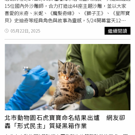
15位國內外沙雕師，合力打造出44座主題沙雕，並以大家
喜愛的米奇、米妮、《魔髮奇緣》、《獅子王》、《星際寶
貝》史迪奇等經典角色與故事為靈感，5/24開幕當天12歲
以下孩童只要穿搭活動主題周邊元素，還可免費入場！另外
繼續閱讀
05月22日, 2025
人氣動漫《航海王》將登陸台北兒童新樂園，6 / 28起推出
「ONE PIECE 派對嘉年華」主題活動，以動畫最新篇章
「未來島篇」為核心，打造大型裝置打卡點、無人機演出、
氣墊遊樂區等豐富內容。旅遊電商平台 KKday 即日起獨家
開賣限定套票，票種包含兒童新樂園一日票或入園票，搭配
航海王徽章、鑰匙圈、御守、餐食及全台限量的「
喬巴
造型
存錢筒」，售價 230 元起。沙雕作品《迪士尼公主與夥伴
們》。（圖／福容大飯店福隆提供）沙雕作品《森林裡的小
任務》。（圖／福容大飯店福隆提供）沙雕師創作過程。
（圖／福容大飯店福隆提供）今年福隆國際沙雕藝術季以
「迪士尼仲夏歡樂祭」為主題，融入備受全球粉絲喜愛的迪
士尼各角色設計，除了回味經典場景外，更以人物角色打造
北市動物園石虎寶寶命名結果出爐 網友卻
成一座座黃金沙雕。其中包括近年來備受大家關注的反派角
轟「形式民主」質疑黑箱作業
色，包含《小美人魚》的烏蘇拉、《101忠狗》的庫伊拉，