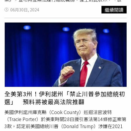
人都在要求」援引，但這取決於拜登內閣成員。強生向記者
繼續閱讀
06月30日, 2024
說：「我會要求內閣成員捫心自問。…我們希望他們能夠履
行自己的職責。」《今日美國報》28日獨家報導，拜登的辯
論表現引發民主黨陣營擔憂，具影響力的金主們私下討論是
否應公開要求拜登棄選。拜登的顧問則忙著緩解疑慮。拜登
競選團隊發言人舒斯特（Seth Schuster）表示，拜登不會
退選，「選民們沒有表明過同意此事」。拜登團隊說，拜登
會參加9月美國廣播公司（ABC）舉辦的第二場辯論。據有
線電視新聞網（CNN）報導，拜登與川普之間的首場辯論，
在所有電視頻道中吸引了4790萬名觀眾觀看，收看人數較
2020年大幅下滑。談到美國憲法《第25修正案》，就在
2021年1月，針對川普支持者攻占國會大廈一事，當時民主
黨掌控的眾院曾通過不具約束力的決議，呼籲時任副總統彭
全美第3州！伊利諾州「禁止川普參加總統初
斯援引該修正案解除川普的總統職位，但遭彭斯拒絕。28
選」 預料將被最高法院推翻
日，美國最高法院大法官以6比3的票數駁回下級法院的判
決，提高了妨礙官方程序指控（obstruction charge）的法
美國伊利諾州庫克縣（Cook County）巡迴法官波特
律門檻，其中涉及檢察官針對川普推翻聯邦選舉結果的案
（Tracie Porter）於美東時間28日援引憲法第14條修正案第
件，以及參與2021年1月6日國會山莊襲擊事件的被告。這
3款，認定前美國總統川普（Donald Trump）涉嫌在2021