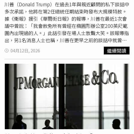
（National Union of Journalists）秘書長戴維森（Laura
川普（Donald Trump）在過去1年與親近顧問的私下談話中
Davison）也譴責此次裁員，稱其「錯誤、有害，並將為
多次承諾，他將在第2任總統任期結束時發布大規模特赦。
《BBC》的員工帶來不確定性與壓力。」此次裁員發生之
據《衛報》援引《華爾街日報》的報導，川普在最近1次會
際，《BBC》正面臨動盪的媒體環境，尤其受到人工智慧與
議中曾說：「我會赦免所有曾經在橢圓形辦公室200英尺範
消費者習慣改變的衝擊。《BBC》主要透過民眾支付收看直
圍內出現過的人。」此話引發在場人士放聲大笑。該報導指
播內容的電視牌照費提供資金。該機構表示，英國有94%的
出，另1名消息人士也稱，川普在更早之前的談話中就曾說
成年人每月使用其服務。《BBC》在3月的1份報告中指出，
過類似的言論，但當時他說的是10英尺內出現過的人。還有
繼續閱讀
04月12日, 2026
自2017年以來，其來自牌照費的收入實質已下降24%，
消息來源稱，川普曾提出在任期結束時召開記者會，宣布大
「由於牌照費面臨壓力以及其他因素，我們必須在2029年3
規模特赦。對於這項報導，白宮新聞秘書李維特（Karoline
月前將總成本基礎進一步削減10%。」並警告「艱難的選擇
Leavitt）回應稱：「《華爾街日報》應該學會理解玩笑。不
可能需要削減內容與服務。」此外，美國總統川普
過，總統的特赦權是絕對的。」自第2任期開始以來，川普
（Donald Trump）已對該廣播機構提起1項100億美元的誹
已對超過1800人給予寬赦。在他上任的第1天，他便對1500
謗訴訟，指控其在1部紀錄片中剪輯了他在2021年「美國
國
名參與2021年1月6日「美國
國會山莊暴動
」的人士給予無
會山莊暴動
」（United States Capitol riot）前的演說內
條件特赦。該事件是由川粉發動，其中包括遭指控或已被判
容，以試圖塑造川普煽動支持者攻擊國會的形象。《BBC》
定在暴動期間攻擊或抵抗執法人員行動的人士。近期，1名
前任總幹事戴維（Tim Davie）因該爭議事件辭職，並於4月
由川普任命的聯邦檢察官不得不請求法官駁回1名男子的撤
初離任。新任總幹事、前谷歌（Google）高層布里汀
案申請。該男子被指控在
國會山莊暴動
的前一晚，於共和黨
（Matt Brittin）預計將於下個月接掌《BBC》，其任命被形
和民主黨全國委員會總部附近放置2枚土製炸彈。該男子主
容為將帶領該機構「走過轉型期」。
張，有鑒於川普對涉案人員的大規模特赦，他的指控也應該