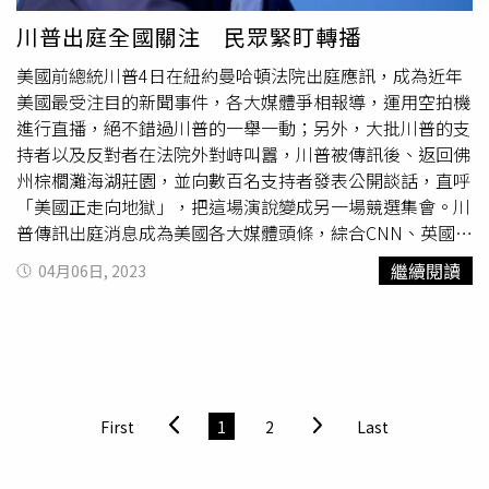
Twitter帳號，雖然在此之前，多爾西其實早在2019年就構
川普出庭全國關注 民眾緊盯轉播
想出大概的架構，目的是要打造開源、分散式新架構的社交
美國前總統川普4日在紐約曼哈頓法院出庭應訊，成為近年
媒體，但這起事件成為Twitter開展Bluesky計畫的主因之
美國最受注目的新聞事件，各大媒體爭相報導，運用空拍機
一。多爾西曾在去年的一條推文中表示，Twitter最大的問題
進行直播，絕不錯過川普的一舉一動；另外，大批川普的支
及最大的遺憾便是它變成了一家公司。他隨後強調，如果社
持者以及反對者在法院外對峙叫囂，川普被傳訊後、返回佛
群平台服務是一種協議，那麼它「不該由國家或公司所掌
州棕櫚灘海湖莊園，並向數百名支持者發表公開談話，直呼
控。」因此為了吸引出走的Twitter用戶，Bluesky的使用界
「美國正走向地獄」，把這場演說變成另一場競選集會。川
面和Twitter非常相似。不同的是，它預設使用者看到的動態
普傳訊出庭消息成為美國各大媒體頭條，綜合CNN、英國
按照推文發布時間來排序，並且也允許使用者切換成「熱
《衛報》、路透社及多家美國媒體報導，數千位川粉和反對
門」選項，也就是演算法排序。Bluesky表示，透過「AT協
繼續閱讀
04月06日, 2023
川普的人昨日聚集在法院外示威，雙方手舉標語，搖旗吶
議」可以讓用戶擁有自己的線上身份，並自行選擇帳戶的供
喊，情緒激動。為防
國會山莊暴動
事件重演，紐約警方事前
應商或是要自行託管，使用者可自行選擇在不同站點自由遷
早已超前部署，祭出高規格維安，還設置護欄，把兩個陣營
移。
隔開，雙方當天沒有發生肢體衝突。川普手持停止政治迫害
等標語，不過，似乎比川普支持者更多的反對陣營，則展示
「把他關起來！」等標語牌，這是川普陣營在2016年總統
First
1
2
Last
選舉時向對手、前國務卿希拉蕊（Hillary Clinton） 喊出的
口號。另外，面對美國首位被刑事起訴的前總統，各大媒體