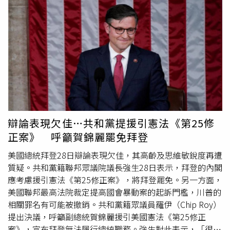
作，負責監控投票站和戶外選票投遞箱，同時考慮在必要時
事起訴。大法官羅伯茲也說明，若川普做出「非官方行為」
派出狙擊手。與此同時，美國其他州也採取了高規格的維安
則將被排除豁免權之外，強調「總統並未凌駕於法律之
措施。數以百計的選舉辦公室以防彈玻璃、鋼板門加固，並
上」，但川普的哪些行為屬於公務或私人活動，後續將交由
增設監控裝備，一些地區還為選舉工作人員準備了生化防護
下級法院釐清審理。對此，持反對意見的自由派大法官索托
服（NBC suit）和解毒劑，以應對「可疑粉末郵件」的威
馬約爾（Sonia Sotomayor）則抨擊，這是對憲法和政府制
脅。在關鍵搖擺州之一的喬治亞，州議會大廈周邊更已加裝
度的嘲弄，任何人都不能凌駕於法律之上，「出於對我們民
護欄。華盛頓特區警察局長史密斯（Pamela A. Smith）則
主的擔憂，我不同意。」判決出爐也意味著，川普於11月美
在10月29日的記者會上表示，華盛頓特區的準備工作正在
國總統大選前將不會受到審判，消息曝光後，川普在社群平
進行中，當地3000多名警察將實行12小時的輪班制。對
台發文慶賀，直呼這是美國憲法與民主的「巨大勝利」，並
此，分析人士告訴《華盛頓郵報》，選舉的最大威脅來自右
為自己身為美國人感到自豪。最高法院做出豁免決定後，無
辯論表現欠佳…共和黨提援引憲法《第25修
翼的「否認選舉運動」。2020年，時任共和黨籍總統、今
疑對檢察官史密斯是巨大打擊，儘管目前特別檢察官辦公室
正案》 呼籲賀錦麗罷免拜登
年選舉的候選人川普拒絕承認輸給民主黨總統候選人拜登，
尚未對此事做出公開回應，但恐怕史密斯及其團隊後續需撤
相關運動被視為引發2021年1月6日「
國會山莊暴動
」的原
銷對川普的部分指控，以符合最高法院的裁決，甚至可能重
美國總統拜登28日辯論表現欠佳，其高齡及思維敏銳度再遭
因之一。近年來，不承認選舉結果的人士逐漸從共和黨邊緣
新提交對川普的起訴書。
質疑。共和黨籍聯邦眾議院議長強生28日表示，拜登的內閣
步入核心。美國爭取民權律師委員會執行總監戴蒙·休伊特
應考慮援引憲法《第25修正案》，將拜登罷免。另一方面，
則認為，今年總統選舉既有「明顯的現實危險」，也有「實
美國聯邦最高法院裁定提高國會暴動案的起訴門檻，川普的
質性監控和保護到位」。只是，民主選舉的維安措施「本來
相關罪名有可能被撤銷。共和黨籍眾議員羅伊（Chip Roy）
不應該這麼多，我們不能將其正常化。」
提出決議，呼籲副總統賀錦麗援引美國憲法《第25修正
案》，宣布拜登無法履行總統職務。強生對此表示，「很多