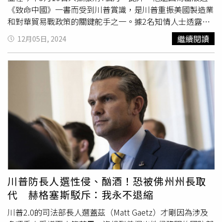
命令撤銷了50名前官員的安全許可，因為這些官員曾連署公
《致命中國》一書而受到川普賞識，是川普重振美國製造業
開信，聲稱拜登兒子亨特·拜登的筆電醜聞是虛假的。這50
和對華貿易戰政策的關鍵舵手之一。據2名知情人士透露，
名官員包括前國家情報總監克拉珀（James Clapper）、前
納瓦羅本週訪問了川普位於佛州的海湖莊園，尋求在新政府
繼續閱讀
12月05日, 2024
中央情報局長海登（Michael Hayden）、前國防部長潘內
中任職。在與川普團隊的談話中，納瓦羅表達了領導國家經
達（Leon Panetta）、前中央情報局長布倫南（John
濟委員會的願望，該委員會制定和執行總統經濟綱領的主要
Brennan），以及川普1.0的國家安全顧問、新保守主義者
職位。納瓦羅的第2個選擇，則是管理總統人事辦公室
波頓（John Bolton）。川普在踏入橢圓形辦公室後也簽署
（Office of Presidential Personnel），該辦公室負責招
了一系列行政命令，包括全面赦免1月6日
國會山莊暴動
的
募、審查和提名候選人，為數千個聯邦政府職位服務。報導
1500名騷亂者，其中已被判處監禁的6人將獲得減刑；破天
稱，在川普的上一個任期裡，納瓦羅被視為「美國優先」隊
荒地宣布美國將在12個月內正式退出WHO，並停止所有資
伍中最鷹派的人，他強烈要求降低美國貿易逆差，且經常批
金支持；將墨西哥販毒集團指定為外國恐怖組織；確保績效
評德國和中國進行貨幣操控，同時還主張擴大美國製造業規
是聯邦政府招募的唯一理由，「我們的國家將再次以功績為
模、建立高關稅、全球供應鏈回流，並強烈反對北美自由貿
基礎」，並在隨後宣布啟用特斯拉執行長馬斯克（Elon
易協定和跨太平洋夥伴關係協定，可說是川普1.0經濟民粹
Musk）所共同領導的政府效率部（DOGE）。另一方面，
主義及貿易保護主義政策的堅定支持者之一。納瓦羅經常發
川普已宣布國家進入能源緊急狀態，他的團隊表示，這將釋
現自己與川普更主流的助手意見相左。用納瓦羅的話來說，
川普防長人選性侵、酗酒！恐被佛州州長取
放額外的權力來啟動及促進能源生產，然而目前尚不清楚該
這些主流經濟學家是「WTO體系、全球化、多邊自由貿易
代 赫格塞斯駁斥：我永不退縮
命令賦予了哪些權力。川普還放話，他可能從2月1日開始對
的支持者」，雖然這些助手經常試圖繞過納瓦羅來推進他們
加拿大和墨西哥的進口商品徵收25%關稅，不過他尚未透露
的目標，但川普在談判桌上為這位忠誠的顧問保留了一席之
川普2.0的司法部長人選蓋茲（Matt Gaetz）才剛因為涉及