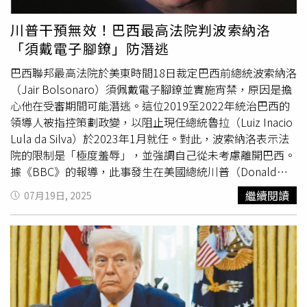
預料將就剪輯事件正式道歉。據悉，戴維在《BBC》任職20
其中2200萬美元將用於建立川普的總統圖書館。1個月後，
年，於2020年接任第17任總裁，過去曾領導「BBC工作
社交平台X也同意支付約1000萬美元，結束雙方爭議。值得
川普干預無效！巴西最高法院判波索納洛
室」（BBC Studios），更早前曾在百事（Pepsi）與寶僑
注意的是，X已於2022年由川普盟友馬斯克（Elon Musk）
「須戴電子腳鐐」防潛逃
（Procter & Gamble）任職行銷主管。他表示，未來幾個
收購。隨著這些訴訟相繼落幕，川普在各大社交平台的帳號
月將進行「有序交接」，讓繼任者「有機會為下一份《皇家
也已恢復啟用。外界普遍認為，這一系列和解代表矽谷對川
巴西聯邦最高法院於美東時間18日裁定巴西前總統波索納洛
特許狀》（Royal Charter）奠定積極基調。」《BBC》的
普態度的轉變。Alphabet、Meta與X的執行長們在川普新任
（Jair Bolsonaro）須佩戴電子腳鐐並實施宵禁，原因是擔
《皇家特許狀》規範了其資金來源與監管責任，現行版本將
總統的就職典禮上，甚至同時現身前排座位，顯示科技業與
心他在受審期間可能潛逃。這位2019至2022年統治巴西的
於2027年底到期。對此，英國文化、媒體和體育大臣南迪
共和黨之間的關係出現新局。此外，社群媒體巨頭也在調整
領導人被指控策劃政變，以阻止現任總統魯拉（Luiz Inacio
（Lisa Nandy）感謝戴維的貢獻，稱他「在重大變革時期領
內容審查政策。共和黨長期批評平台過度刪除與限制，侵犯
Lula da Silva）於2023年1月就任。對此，波索納洛表示法
導《BBC》」，並強調：「《BBC》是我們最重要的國家機
言論自由。近來，矽谷顯得更為寬鬆，陸續恢復一些因「散
院的限制是「極度羞辱」，並強調自己從未考慮離開巴西。
構之一，在這個時代，值得信賴的新聞與高品質節目對民主
播新冠疫情假訊息」及「質疑2020年總統大選結果」而遭
據《BBC》的報導，此事發生在美國總統川普（Donald
與文化生活至關重要。」保守黨領袖巴德諾赫（Kemi
到封禁的帳號。YouTube在給共和黨掌控的國會委員會的1
Trump）試圖透過對巴西輸美商品課徵50％關稅，來干預巴
繼續閱讀
07月19日, 2025
Badenoch）則表示，2人辭職「是正確的決定」，但強調
封信中解釋道：「YouTube重視平台上的保守派聲音，並認
西司法之後，川普在9日寄出的關稅信函中稱此案為「政治
《BBC》內部還有「更深層的嚴重問題」，不能以2人的辭
識到這些創作者具有廣泛影響力，對公民討論扮演重要角
迫害」。魯拉則反擊稱將對美國實施對等關稅，並在X平台
職「轉移焦點」。她警告，除非《BBC》能展現真正的中立
色。」這番聲明，也被視為科技巨頭與共和黨重新修補關係
發文強調，巴西是「擁有獨立機構的主權國家」且「無人可
性，否則「不應期待公眾繼續以強制授權費（licence fee）
的具體表現。
凌駕法律。」18日，巴西警方根據最高法院命令突襲了波索
資助它。」自由民主黨（Liberal Democrats）領袖戴維爵
納洛的住所和政治總部。法官莫賴斯（Alexandre de
士（Sir Ed Davey）認為，這是《BBC》「翻開新篇章」的
Moraes）也裁定波索納洛須佩戴電子腳鐐並實施宵禁，同
契機；而英國改革黨（Reform UK）領袖法拉吉（Nigel
時禁止他使用社交媒體，且不得與在美國為其遊說的兒子愛