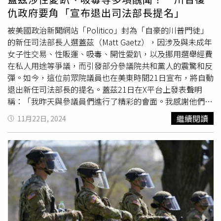
策，尤其美國在拜登任內出現了首位非裔防長、首位非裔參
仇政府要角「宣布退出司法部長提名」
謀長。《華爾街日報》也指出，川普政府計畫找來保守派的
退役高階軍官組成「戰士委員會」，以開除「覺醒將領」，
被美國政治新聞網站「Politico」封為「自豪的川普門徒」
這意味著現任CJCS布朗幾乎篤定會被換掉。此外，在非法
的新任司法部長人選蓋茲（Matt Gaetz），因涉及與未成年
移民的議題上，川普曾揚言要將數千名派駐海外的美軍調回
女子性交易、性販運、吸毒、開性愛趴，以及挪用選舉經費
美墨邊境，並計畫透過國防部調動資金興建邊界牆、以軍事
在私人用途等爭議，而引發部分參議院共和黨人的震驚和反
基地作為移民拘留中心，甚至動用軍機及國民兵協助遣返移
彈。如今，這位前眾院議員也在美東時間21日宣布，將自動
民。但如今有3名直接了解赫格塞斯提名過程的共和黨消息
退出新任司法部長的提名。蓋茲21日在X平台上發表聲明
人士稱，隨著他過去的性侵醜聞及酗酒爭議不斷被公開，至
稱：「我昨天與參議員們進行了精彩的會面。我感謝他們周
少有6名參議院共和黨人，不願意支持赫格塞斯領導五角大
全的反饋，以及這麼多人難以置信的支持。」這位來自佛州
繼續閱讀
11月22日, 2024
樓。有鑑於共和黨在下一屆國會中僅在參議院佔據微弱多
的前共和黨眾院議員續稱：「雖然勢頭強勁，但很明顯，我
數，假設所有民主黨人都投票反對他，赫格塞斯要提名成功
的確認不公平地分散了川普和萬斯過渡時期的關鍵工作。沒
只能容許3位共和黨人跑票。佛州州長德桑提斯（Ron
有時間浪費在華盛頓不必要的曠日持久的混戰上，因此我將
DeSantis）。（圖／達志／美聯社）因此《華爾街日報》美
不再考慮擔任司法部長。川普的司法部必須在第一天就位並
東時間3日晚間率先報導稱，據2位熟悉決策的消息人士透
做好準備。」消息曝光後，川普並沒有提出新的司法部長人
露，川普目前正在考慮用佛州州長德桑提斯，取代這位逐漸
選，而是在社群媒體上發文回應：「我非常讚賞馬特蓋茲最
陷入困境的防長人選，「川普與州長進行了交談，並希望他
近為尋求批准擔任司法部長所做的努力。他做得很好，但同
出任防長」，1位知悉雙方對話內容的消息人士在美東時間3
時，他不想分散政府的注意力，他對此非常尊重。馬特擁有
日晚間告訴NBC新聞。不過德桑提斯的辦公室和川普2.0的
美好的未來，我期待看到他做出所有偉大的事情！」目前最