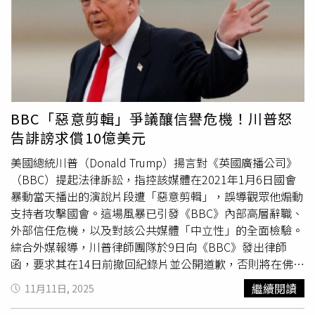
Association）反對下被任命，該協會代表約1.4萬名以現職
探員為主的成員。邦吉諾在社群平台X上發文寫道：「我要
感謝川普總統、司法部長邦迪（Pam Bondi），以及帕特爾
局長，給我這個帶著使命感服務的機會。」多名了解內情的
人士向《路透社》表示，邦吉諾辦公室內的私人物品已經打
包完成，不過另有1名人士指出，他17日仍在聯邦調查局總
部工作。在擔任播客主持人期間，邦吉諾曾散播多項陰謀
BBC「惡意剪輯」爭議釀信譽危機！川普怒
論，這些言論在他擔任FBI副局長後，反成為他的嚴重困
告誹謗求償10億美元
擾，其中最引人注目的例子，包括2021年1月6日的
國會山
莊暴動
事件，以及已故性犯罪者、淫魔富豪艾普斯坦
美國總統川普（Donald Trump）揚言對《英國廣播公司》
（Jeffrey Epstein）案。邦吉諾曾宣稱，在1月6日事件前
（BBC）提起法律訴訟，指控該媒體在2021年1月6日國會
夕，有人在民主黨全國委員會（Democratic National
暴動當天播出的演說片段遭「惡意剪輯」，誤導觀眾他煽動
Committee）與共和黨全國委員會（Republican National
支持者攻擊國會。這場風暴已引發《BBC》內部高層辭職、
Committee）辦公室附近放置土製炸彈，而此舉是FBI的
外部信任危機，以及對該公共媒體「中立性」的全面檢驗。
「內部行動」。然而，在FBI於去年12月逮捕這起案件的嫌
綜合外媒報導，川普律師團隊於9日向《BBC》發出律師
疑人後，邦吉諾收回了這項說法，並在隨後接受《福斯新
函，要求其在14日前撤回紀錄片並公開道歉，否則將在佛州
聞》訪問時表示，他過去發表那些具爭議性的觀點，是因為
提告，索賠金額「不少於10億美元」。信函指控《BBC》
繼續閱讀
11月11日, 2025
「拿了錢」。自今年7月以來，邦吉諾還因艾普斯坦案陷入
「故意省略」川普呼籲支持者「和平與愛國地遊行」的部
尷尬的處境。該月，美國司法部（Department of
分，並「欺騙性地拼接」3段影片，使其看似直接煽動暴