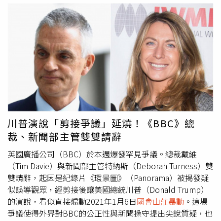
Justice）與FBI高層共同發布了1份備忘錄，推翻先前承諾
力。律師指這構成「虛假且誹謗性的報導」，嚴重損害川普
公開艾普斯坦調查檔案的說法，並對邦吉諾在其播客中長期
名譽與財務利益。根據美國法律，公眾人物必須證明被告
宣傳的多項陰謀論潑了冷水。這份備忘錄激怒了許多川普的
「明知內容虛假卻仍發佈」方能勝訴；而英格蘭與威爾斯的
支持者，因為他們長期信奉與艾普斯坦相關的陰謀論，包括
法律則要求原告證明該出版品造成或可能造成「嚴重名譽損
艾普斯坦的「秘密客戶名單」仍尚未公開，以及艾普斯坦在
害」。即便如此，川普仍堅稱《BBC》的行為已超越新聞錯
獄中是被加工自殺的。
誤，構成「選舉干預」。涉事影片出自《BBC》旗艦節目
《廣角鏡》（Panorama）的1集紀錄片，內容於2024年美
國大選前夕播出。《BBC》內部報告指出，該片段被剪接成
川普說：「我們要走向國會……我們要戰鬥，我們要拼命戰
鬥！」而實際上，這2段話在原始演說中相隔50多分鐘。川
川普演說「剪接爭議」延燒！《BBC》總
普原本的語句是：「我們要走到國會，為我們勇敢的參議員
裁、新聞部主管雙雙請辭
和眾議員加油。」他並未呼籲暴力行為。事件爆發後，
《BBC》總裁戴維（Tim Davie）與新聞事務執行長特尼斯
英國廣播公司（BBC）於本週爆發罕見爭議。總裁戴維
（Deborah Turness）於9日請辭，以承擔政治與輿論壓
（Tim Davie）與新聞部主管特納斯（Deborah Turness）雙
力。特尼斯隨後也在10日首次公開發言，表示「《BBC》並
雙請辭，起因是紀錄片《環景圖》（Panorama）被揭發疑
不存在體制性偏見」，承認「錯誤確實發生」，但強調記者
似誤導觀眾，經剪接後讓美國總統川普（Donald Trump）
群「努力維持公正」。戴維也指出，雖然自己辭職的原因不
的演說，看似直接煽動2021年1月6日
國會山莊暴動
。這場
僅限於爭議，但「近期的辯論無疑加深了壓力」，並稱「作
爭議使得外界對BBC的公正性與新聞操守提出尖銳質疑，也