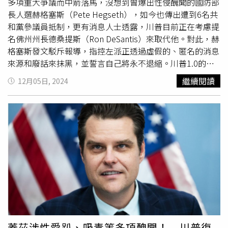
對中國徵收關稅的具體日期。針對TikTok禁令，川普簽署行
地，還親切地稱他為「我的彼得」。據悉，川普對納瓦羅的
多項重大爭議而中箭落馬，沒想到曾爆出性侵醜聞的國防部
政命令，指示司法部長將原定於19日開始的禁令，推遲執行
賞識源自《致命中國》一書，川普曾如此評價此書：「《致
長人選赫格塞斯（Pete Hegseth），如今也傳出遭到6名共
75天。他還表示，希望美國獲得該應用程式50%的所有
命中國》一針見血。它用事實、數字和洞察力描述了我們和
和黨參議員抵制，更有消息人士透露，川普目前正在考慮提
權，且不能保證TikTok能在75天後存活，此外他有權決定後
中國的問題。」2019年，納瓦羅還在接受福斯新聞採訪時
名佛州州長德桑提斯（Ron DeSantis）來取代他。對此，赫
續是否強制出售或禁止TikTok。
提到中國的「7宗罪」，即7大致命結構性犯罪，包括：國家
格塞斯發文駁斥報導，指控左派正透過虛假的、匿名的消息
組織網絡駭客入侵，智慧財產權剽竊，強制技術轉讓，國家
來源和廢話來抹黑，並誓言自己將永不退縮。川普1.0的防
補貼造成不公平競爭，惡意傾銷，貨幣操縱，大量非法芬太
長馬提斯（Jim Mattis）曾反對川普將美軍撤出敘利亞，還
繼續閱讀
12月05日, 2024
尼輸入。不過，納瓦羅也是首位因「
國會山莊暴動
」入獄的
在卸任後批評對方分裂國家。因此川普2.0避免任用五角大
川普1.0時期官員，他因拒絕就「
國會山莊暴動
」調查案出
廈體系培育出來的資深將領，而是欽點在軍中名不見經傳的
庭作證，以及拒絕向民主黨領導的眾議院調查委員會移交相
《福斯新聞》主持人、陸軍國民兵退伍軍人赫格塞斯（Pete
關文件，於2023年9月被裁定2項藐視國會罪名成立，成為
Hegseth）擔任防長。曾爆出性侵醜聞的他，除了將
國會山
繼川普1.0的白宮首席戰略師班農（Steve Bannon）後，第
莊暴動
的參與人士形容為「愛國者」，還對美軍內部的「覺
2名被定罪的前川普顧問。2024年1月，他被華盛頓聯邦地
醒政策」表達輕蔑之意，更在今年剛出版的新書中寫道：
區法院判處4個月監禁並處以9500美元罰金，接著又在3月
「下一任美國總統需要徹底改革五角大廈領導高層，以準備
19日，前往佛州邁阿密聯邦監獄報到，展開為期4個月的監
保衛國家、擊敗敵人。許多人需要被革職」。此外他還質疑
獄生涯。
美軍首位非裔參謀長聯席會議主席（CJCS）布朗（Charles
Quinton. Brown Jr.）是因為「膚色」才能擔任該職位。因
此預期赫格塞斯出任防長後，將致力於清除代表「多元、平
等和包容」（DEI）理念的將領及雇員，逆轉拜登的覺醒政
蓋茲涉性愛趴、吸毒等多項醜聞！ 川普復