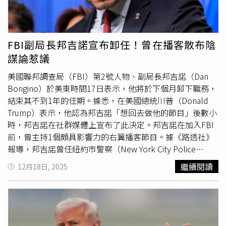
合客戶的利益。」摩根大通發言人未立即回應置評請求，該
行的律師事務所「眾達國際法律事務所」（Jones Day）亦
未作出回應。該銀行此前曾表示，川普的訴訟毫無根據。過
去，川普指控這家美國最大銀行違反自身政策刻意針對他，
FBI副局長邦吉諾宣布卸任！曾在播客散布陰
只為了迎合「政治風向」（political tide）。川普法律團隊
謀論惹議
的發言人則表示，這些信函的披露「是1項毀滅性的讓步，
證明川普總統整個主張的正確性。」該發言人進一步指出，
美國聯邦調查局（FBI）第2號人物、副局長邦吉諾（Dan
銀行「已承認非法且故意地對川普總統、他的家人及企業實
Bongino）於美東時間17日表示，他將於下個月卸下職務，
施去銀行化（de-banking），造成壓倒性的財務損害。」這
結束其不到1年的任期。據悉，在美國總統川普（Donald
些涉及帳戶關閉通知的信件於20日作為動議的一部分提交。
Trump）表示，他認為邦吉諾「想回去做他的節目」後數小
摩根大通正在尋求將川普於邁阿密聯邦法院（Miami federal
時，邦吉諾在社群媒體上宣布了此決定。邦吉諾在加入FBI
court）提起的訴訟移轉至紐約審理。銀行在其動議中表
前，曾主持1個頗具影響力的右翼播客節目。據《路透社》
示：「本爭議與紐約之間壓倒性的關聯性，進一步強化了這
報導，邦吉諾曾任紐約市警察（New York City Police
一結果的正當性。」
Department）警官、特勤局（Secret Service）成員，之後
繼續閱讀
12月18日, 2025
成為右翼播客主持人。儘管如此，他出任聯邦調查局第2把
交椅，仍被外界視為不尋常的人事安排。歷來，該職位通常
由在體系內逐級晉升的資深探員出任。儘管聯邦調查局局長
帕特爾（Kash Patel）先前曾保證，將任命1名職業探員擔
任副局長，但邦吉諾仍在FBI探員協會（FBI Agents