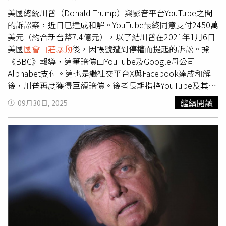
前仍釋出樂觀訊號，表示期待與對方達成協議，並建立穩固
對方「惡意剪輯」其與副總統暨民主黨候選人賀錦麗
（pregnant people）而被投訴；以及製作關於加薩的紀錄
的雙邊關係。儘管他對波索納洛的命運感到擔憂，「我認為
美國總統川普（Donald Trump）與影音平台YouTube之間
（Kamala Harris）的訪問內容。此外，《紐約時報》（The
片時，未揭露旁白者竟是哈瑪斯（Hamas）官員之子。此
我們應該能為2國達成一些相當不錯的協議。」巴西外交部
的訴訟案，近日已達成和解。YouTube最終同意支付2450萬
New York Times）、《CNN》與《得梅因紀事報》（Des
外，《BBC》在格拉斯頓柏立當代表演藝術節
執行秘書羅沙（Marcio Rosa）事後則透露，整場會談中未
美元（約合新台幣7.4億元），以了結川普在2021年1月6日
Moines Register）等媒體也都曾面臨川普的訴訟。
（Glastonbury Festival of Contemporary Performing
提及波索納洛，顯示雙方刻意將政治分歧與經貿談判脫鉤。
美國
國會山莊暴動
後，因帳號遭到停權而提起的訴訟。據
Arts）的轉播中，讓龐克饒舌二人組「Bob Vylan」領唱
巴西外交部長維埃拉（Mauro Vieira）進一步說明，談判將
《BBC》報導，這筆賠償由YouTube及Google母公司
「死吧，死吧，以色列國防軍（IDF）」的口號，也被裁定
立即展開，巴西已要求在協商期間暫停關稅措施，惟美方是
Alphabet支付。這也是繼社交平台X與Facebook達成和解
違反節目準則。文化、媒體與體育委員會（Culture, Media
否同意尚未可知，「我們期望在近期，也就是數週內完成解
後，川普再度獲得巨額賠償。後者長期指控YouTube及其他
and Sport Committee）主席迪尼吉（Dame Caroline
決當前美國對巴西各領域關稅的雙邊談判。」這場會晤涉及
科技巨頭存在政治偏見，聲稱在
國會山莊暴動
後，這些公司
繼續閱讀
09月30日, 2025
Dineage）批評《BBC》「陷入一連串幾乎不間斷的危機與
的議題更延伸至區域地緣政治。維埃拉透露，魯拉主動提出
藉由停權與刪除帳號的方式，不公平地審查並壓制保守派的
錯誤」，嚴重損害其聲譽。前《BBC》電視新聞主管莫西
願協助調解美國與委內瑞拉之間的緊張關係。近期華府不僅
聲音。當時，相關社群平台則強調，川普的發言可能煽動更
（Roger Mosey）則指出，《BBC》對最新醜聞「反應太
派遣數艘軍艦及核潛艇至委國周邊，更威脅對其所指控的毒
多暴力，因此必須採取行動。根據和解協議，YouTube將支
慢」，並直言：「這樣的剪輯手法無法被辯護。」而英國國
品集團發動地面打擊，而卡拉卡斯當局則譴責這些行動是為
付2200萬美元給「美國國家廣場信託基金會」（Trust for
有媒體企業「第四頻道公司」（Channel Four Television
推翻現有委國政府，所「捏造」的戰爭藉口。與此同時，美
the National Mall），該非營利組織計劃籌募2億美元，為
Corporation）前新聞主管拜恩（Dorothy Byrne）則說，
國對巴西商品加徵的關稅已開始重塑全球牛肉貿易格局。此
白宮新建1座舞廳。另有250萬美元將撥付給其他參與川普
《BBC》不僅犯下「初級錯誤」，還「拖了太久才道歉。」
舉不僅推升了美國本土牛肉的價格，還促使巴西透過墨西哥
訴訟的團體與個人，其中包括「美國保守派聯盟」
《BBC》現任主席沙阿（Samir Shah）則形容當日「是
等第3國進行轉口貿易；而巴西對中國的牛肉出口則持續蓬
（American Conservative Union）。這起和解，使YouTube
《BBC》的悲傷時刻」，並表示董事會理解戴維承受的壓
勃發展。
成為最新1個選擇與川普妥協的科技平台。今年1月，
力，尊重他的決定。沙阿預定於10日出席國會委員會作證，
Facebook母公司Meta才支付2500萬美元與川普達成和解，