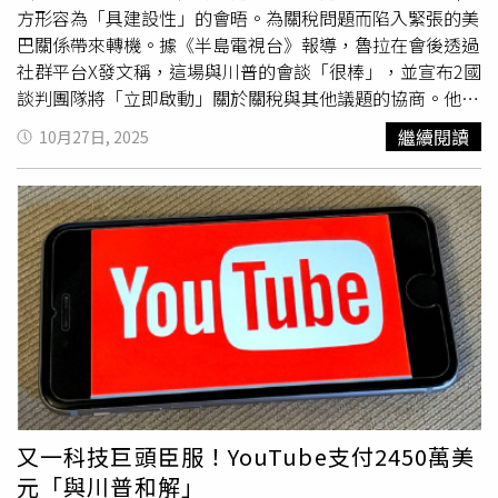
LGBT記者的立場影響，形同內部審查」。沙阿回應表示，
的地步」，並表示：「作為領導者，我必須為此承擔責任。
方形容為「具建設性」的會晤。為關稅問題而陷入緊張的美
這些議題確實已被委員會審視，並已針對阿拉伯語部及長篇
雖然確實犯下錯誤，但近期關於《BBC》新聞部存在制度性
巴關係帶來轉機。據《半島電視台》報導，魯拉在會後透過
新聞單位採取措施。他承認「《BBC》偶有錯誤」，但強調
偏見的指控是不正確的。」2人同日請辭在《BBC》歷史上
社群平台X發文稱，這場與川普的會談「很棒」，並宣布2國
會在必要時進行紀律處分、修訂指引並公開更正。對此，英
極為罕見，英國政治領袖們紛紛回應，期望此舉能為機構帶
談判團隊將「立即啟動」關於關稅與其他議題的協商。他強
國首相施凱爾（Keir Starmer）的發言人表示，政府不認為
來改革契機。川普本人則在社群平台上發文，稱「《BBC》
調：「我們同意雙方團隊立即會晤，推進解決關稅問題與對
繼續閱讀
10月27日, 2025
《BBC》「制度性偏見或腐敗」，並強調政府仍支持這家公
的高層辭職或被開除，是因為他們被抓到竄改我那場完美的
巴西官員的制裁措施。」報導補充，美國在7月將巴西輸美
共媒體。發言人指出：「顯然這起事件存在錯誤，總裁與特
演說」。他批評《BBC》「試圖干預美國總統大選，這是對
商品關稅從10％大幅調升至50％的政策，背後隱藏著微妙
尼斯已承擔責任。重要的是《BBC》繼續維持其一貫的高標
民主的可怕背叛。」《每日電訊報》披露的備忘錄由前
的政治問題。川普曾將該制裁與巴西前總統波索納洛（Jair
準與國際聲譽。」此外，保守黨領袖貝登諾克（Kemi
《BBC》編輯標準委員會外部顧問普雷斯科特（Michael
Bolsonaro）「遭政治迫害」的指控相連結。這位被稱為
Badenoch）批評《BBC》「長期存在嚴重問題」，稱此次
Prescott）撰寫，他於今年6月離職。文件不僅揭露了川普
「巴西版川普」的極右翼前總統，曾在2022年敗選後策劃
紀錄片事件是「真正的麻煩」。自由民主黨黨魁戴維（Ed
演說剪輯問題，還指出《BBC》阿拉伯語頻道（BBC
政變，遭判處27年重刑。波索納洛的支持者當時仿效川粉在
Davey）則反嗆川普「想摧毀《BBC》並奪取我們的資
Arabic）在報導以哈戰爭時存在「系統性偏見」，但管理層
2021年1月6日發起的
國會山莊暴動
，於巴西首都政治核心
金」，同時指責英國改革黨（Reform UK）領袖法拉吉
對此未採取行動。普雷斯科特同時批評《BBC》在性別與跨
區引發動亂。美國政府干預巴西內政及司法的行動，還包括
（Nigel Farage）「助長」川普的攻擊。據悉，法拉吉曾在
性別議題上的報導「被特定LGBT專題記者主導，傾向於親
對多位巴西官員實施制裁，例如主審波索納洛案件、導致其
倫敦記者會上透露與川普的對話內容，稱川普問他：「這就
跨性別立場」，導致部分議題被「實質審查」（effectively
被定罪的巴西聯邦最高法院大法官德莫賴斯（Alexandre de
是你們對待最親密盟友的方式嗎？」這並非川普首次以誹謗
censored）。他在備忘錄中坦言，對《BBC》高層「面對
Moraes）。對此，魯拉曾直言美國大幅加徵關稅是「錯誤
為由挑戰媒體。今年7月，他與《BBC》的美國合作夥伴哥
問題卻無所作為」感到絕望。《BBC》近期亦面臨多起公正
的決策」，並指出過去15年來，美國對巴西累積高達4100
又一科技巨頭臣服！YouTube支付2450萬美
倫比亞廣播公司（CBS News）及其母公司派拉蒙
性爭議。包括主持人克羅克索（Martine Croxall）在新聞頻
億美元的貿易順差。儘管存在這些政治衝突，川普在川魯會
元「與川普和解」
（Paramount）達成1,600萬美元和解，該案涉及川普指控
道直播中，擅自修改稿件將「孕婦」改為「懷孕者」