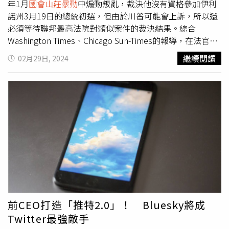
項裁定使得數百起案件面臨不確定性。川普28日在維吉尼亞
年1月
國會山莊暴動
中煽動叛亂，裁決他沒有資格參加伊利
州造勢時呼籲釋放參與
國會山莊暴動
的川粉。他說：「現在
諾州3月19日的總統初選，但由於川普可能會上訴，所以還
就釋放J6（國會暴動）人質，他們經歷了一切，所以現在就
必須等待聯邦最高法院對類似案件的裁決結果。綜合
應該被釋放。」
Washington Times、Chicago Sun-Times的報導，在法官波
特做出這此項裁決之際，全美正在爭論川普是否有可能因
繼續閱讀
02月29日, 2024
2021年1月6日的美國國會山莊襲擊事件而被取消總統候選
人資格，以及他的行為是否構成叛亂。2021年1月6日美國
國會山莊襲擊事件。（圖／達志／美聯社）據悉，伊利諾州
是繼科羅拉多州、緬因州後，第3個禁止川普參加州內總統
初選的州，但由於川普對科羅拉多州提出了上訴，目前裁決
全數暫緩執行，必須等待聯邦最高法院對該案件作出最後裁
決。有鑑於科羅拉多州的總統初選將於3月5日舉行，聯邦最
高法院應該很快就會針對該爭議做出裁決，結果將適用全
國。對此，波特在冗長的裁決書中寫道，她知道她的「決定
不可能是最終結果」，因為目前由共和黨把持的聯邦最高法
院將有機會介入。她還表示，如果最高法院的裁決最終與她
的裁決「不一致」，她的命令將被擱置。美國聯邦最高法
前CEO打造「推特2.0」！ Bluesky將成
院。（圖／達志／美聯社）而川普競選發言人史蒂文張
Twitter最強敵手
（Steven Cheung）則駁斥了波特的裁決，並表示「這是伊