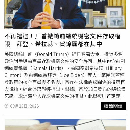
Farage）則呼籲政府任命能「徹底改造組織文化」的新領導
德華多（Eduardo Bolsonaro）以及外國大使、外交人員和
人。接下來《BBC》董事會將依憲章規定負責任命新總裁。
使館進行聯繫。莫賴斯法官補充，波索納洛與其子愛德華多
前主管莫西建議，未來或應考慮將總裁職位拆分為「企業管
蓄意且非法地試圖對巴西公職人員實施制裁。巴西警方則
理」與「新聞編輯」2個獨立職務，因為「要同時應付政治
稱，波索納洛企圖妨礙審判，其行為已構成脅迫、妨礙司法
壓力、新聞挑戰與公眾信任，幾乎需要超人
公正及危害國家主權。對此，波索納洛的律師團隊發表聲
不再禮遇！川普撤銷前總統機密文件存取權
（superhuman）的能力。」
明，對法院裁決表示「震驚與憤慨」，強調前總統「始終遵
限 拜登、希拉蕊、賀錦麗都在其中
守司法命令。」2023年1月8日，波索納洛的支持者曾效法
美國的
國會山莊暴動
，襲擊位於巴西利亞三權廣場的巴西最
美國總統川普（Donald Trump）近日簽署命令，撤銷多名
高法院大樓、國會和普拉納托宮（Palácio do Planalto），
政治對手與前官員存取機密文件的安全許可，其中包含前副
意圖推翻選舉結果。雖然當時人在美國的波索納洛始終否認
總統賀錦麗（Kamala Harris）、前國務卿希拉蕊（Hillary
與騷亂者有關聯，但他與其他7名被告仍因此面臨5項指控，
Clinton）及前總統喬拜登（Joe Biden）等人，範圍涵蓋拜
包括：企圖發動政變、參與武裝犯罪組織、暴力破壞民主法
登政府的核心官員與多名與川普存在法律訴訟關係的檢察官
治未遂、加重破壞及損害列管文化遺產。若罪名成立，現年
與律師。綜合外媒報導指出，根據川普於19日發布的總統備
70歲的波索納洛可能面臨數十年監禁。這位前總統始終否認
忘錄，取消這些人存取機密文件的權限，此舉被川普定義為
相關指控，稱其「嚴重且毫無根據」，並宣稱自己是「政治
「為了國家利益」，並強調名單上這些人不應再有機會接觸
繼續閱讀
03月23日, 2025
迫害」的受害者，且該司法行動旨在阻止他2026年競選總
任何機密資訊。川普同時要求相關機構與部門主管，撤銷這
統。波索納洛6月出庭時曾表示政變是「可恥行為」，並稱
些人進入美國政府保密設施的不受引導通行權，也不得再接
自己與軍方將領「從未討論過政變。」然而，波索納洛從未
收總統每日簡報或任何情報資料。此次被取消權限的人，除