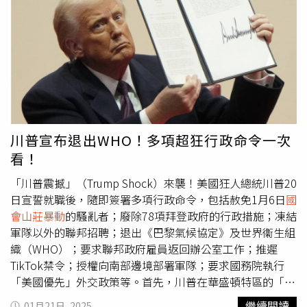
公開承認敗選。巴西當局對騷亂事件及前期行動展開調查
了政治對手外，也包含許多在法院中挑戰川普的檢察官與律
後，也發現「犯罪組織」為維持波索納洛的總統權力，而
師。例如，曾對川普發動民事詐欺訴訟並在2024年判決中
「協調行動」的證據。2024年11月解封的884頁調查報告更
成功求償數億美元的紐約州檢察總長詹姆斯（Letitia
顯示：「波索納洛策劃、參與並直接且實質知悉該犯罪組
James），以及對「封口費案」提出起訴並獲得定罪的曼哈
織，旨在發動政變、摧毀民主法治的行動。」巴西總檢察長
頓地區檢察官布拉格（Alvin Bragg）也在其中。法律圈中的
戈內特（Paulo Gonet）在2月公布的報告中進一步指控，
批評者亦遭波及。曾領導多起針對川普政府法律訴訟的艾森
波索納洛不僅知情，更領導了其所謂試圖推翻魯拉的行動。
（Norm Eisen），與於川普第一任期期間調查其政權、並
在媒體公開評論封口費案件的前聯邦檢察官魏斯曼
（Andrew Weissmann）同樣失去安全許可。名單中也包含
川普宣布退出WHO！多項超狂行政命令一次
曾參與彈劾川普程序的重要人物，像是2019年彈劾案中出
看！
庭作證的國家安全官員希爾（Fiona Hill）與溫德曼
（Alexander Vindman），以及2021年
國會山莊暴動
調查中
「川普震撼」（Trump Shock）來襲！美國狂人總統川普20
唯一支持彈劾川普的共和黨眾議員錢尼（Liz Cheney）與金
日宣誓就職後，隨即簽署多項行政命令，包括赦免1月6日
國
辛格（Adam Kinzinger）。川普的命令同樣波及拜登的主要
會山莊暴動
的騷亂者；廢除78項拜登政府的行政措施；凍結
幕僚，包括國務卿布林肯（Antony Blinken）、國家安全顧
軍隊以外的聯邦招聘；退出《巴黎氣候協定》及世界衞生組
問蘇利文（Jake Sullivan）以及副司法部長摩納哥（Lisa
織（WHO）；要求聯邦政府雇員返回辦公室工作；推遲
Monaco）。針對這項決定，部分被點名人士在社群媒體上
TikTok禁令；授權向南部邊境部署軍隊；要求國務院執行
表達不以為意。溫德曼於社群網站X上表示，他對川普撤銷
「美國優先」外交政策等。首先，川普在華盛頓特區的「第
一個已閒置五年的安全許可「毫不在意」。艾森則以戲謔方
一資本體育館」（Capital One Arena）簽署了一系列行政命
繼續閱讀
01月21日, 2025