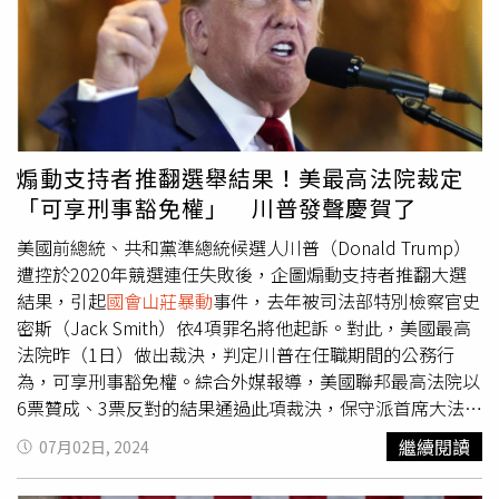
對蓋茲的相關爭議進行調查，但尚未公布調查結果，此舉被
任何潛在的內亂。」民主黨籍奧勒岡州州長科特克（Tina
認為可能是逼退蓋茲的主要手段。這場提名之戰也考驗參議
Kotek）也在11月1日的聲明中表示，該州的國民兵已做好
院共和黨人願意在多大程度上支持川普的爭議性內閣人選，
準備，「州長辦公室正在與地方、州和聯邦機構密切監測和
如今蓋茲主動退出，應該可以加強對其他有爭議的川普內閣
協調，以確保奧勒岡州選民能夠安全投票。」另據KTVZ的
人選的審查，包括曾經面臨性侵指控的國防部長赫格斯
報導，奧勒岡州波特蘭市長惠勒（Ted Wheeler）表示，雖
（Pete Hegseth）。
然「目前沒有訊息表明存在騷亂」，但「我們的社區存在著
許多不確定性和緊張氛圍。」共和黨籍內華達州州長隆巴多
煽動支持者推翻選舉結果！美最高法院裁定
（Joe Lombardo）本週也宣布，有60名國民警衛隊士兵處
「可享刑事豁免權」 川普發聲慶賀了
於待命狀態，「以為安全順利的選舉日做準備」，「這一決
定反映了該州為過去選舉所做的例行準備，是在與選舉官員
美國前總統、共和黨準總統候選人川普（Donald Trump）
和州領導人協商後做出的。這是該州正在採取的眾多積極措
遭控於2020年競選連任失敗後，企圖煽動支持者推翻大選
施之一，以確保所有可能的資源到位，以便及時應對出現的
結果，引起
國會山莊暴動
事件，去年被司法部特別檢察官史
任何挑戰。」亞利桑那州和賓州等州，也已為計票期間的
密斯（Jack Smith）依4項罪名將他起訴。對此，美國最高
「突發狀況」做好應對方案。其中，亞利桑那州選民大多集
法院昨（1日）做出裁決，判定川普在任職期間的公務行
中在馬里科帕郡（Maricopa County），對於可能發生的
為，可享刑事豁免權。綜合外媒報導，美國聯邦最高法院以
「最悲觀情境」，維安力量已開始嚴加戒備。例如，亞利桑
6票贊成、3票反對的結果通過此項裁決，保守派首席大法官
那州鳳凰城（Phoenix）位於市區的選票清點中心已受到
羅伯茲（John Roberts）在判決書中表示，不得將總統在
繼續閱讀
07月02日, 2024
「如堡壘般」嚴密的防護。馬里科帕郡治安官更暫停批准一
履行憲法規定的公務職責時所採取的行動定為犯罪，因此川
級人員休假，動員約200人準備在選舉期間進行全天候工
普在任職期間的行為，應享有「刑事豁免權」，可以免於刑