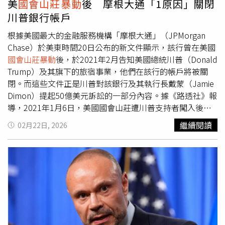
美
國會山莊暴動
後 摩根大通「1原因」關閉
被撤銷，並稱其案件與暴動事件「在本質上與事實上密不可
川普銀行帳戶
分地相互連結」。目前負責審理此案的法官尚未對該申請作
出回應。截至目前，川普多項寬赦行動被視為對司法體系的
根據美國最大的金融服務機構「摩根大通」（JPMorgan
反擊，背景是前總統拜登（Joe Biden）在2020年大選中擊
Chase）於美東時間20日公布的新文件顯示，該行曾在美國
敗川普，使其第1任期正式落幕。拜登政府在川普重返權力
國會山莊暴動
後，於2021年2月告知美國總統川普（Donald
之前，曾針對其多項涉嫌違法行為展開法律戰，包括試圖非
Trump）及其旗下的旅宿事業，他們在該行的帳戶將被關
法推翻2020年的選舉結果。此外，川普還在去年10月特赦
閉。而這些文件正是川普對該銀行及其執行長戴蒙（Jamie
了加密貨幣交易所幣安（Binance）的創辦人趙長鵬。趙長
Dimon）提起50億美元訴訟的一部分內容。據《路透社》報
鵬此前因承認未建立反洗錢機制，被判處4個月監禁。白宮
導，2021年1月6日，美國國會山莊遭川普支持者闖入後，
當時在聲明中表示，趙長鵬是「在拜登政府對加密貨幣的戰
多家企業與川普切割關係。其中包括2家曾為川普及川普集
繼續閱讀
02月22日, 2026
爭中遭到起訴。」同年稍早，幣安透過由川普家族經營的加
團（Trump Organization）提供法律服務的律師事務所，以
密企業「World Liberty Financial」，接受來自阿聯酋投資
及美國職業高爾夫協會（PGA of America）。後者甚至取消
基金的1筆20億美元交易。這筆交易有助於提升該家族數位
了紐澤西州貝德明斯特（Bedminster, New Jersey）的川普
貨幣的正當性。川普亦赦免了前共和黨籍眾議員桑托斯
高爾夫俱樂部，原定主辦的2022年PGA錦標賽（PGA
（George Santos）。桑托斯此前已對電信詐欺與身分盜用
Championship）資格。摩根大通在2021年2月19日寄給川
罪名認罪。川普將其7年刑期減刑，使其在服刑3個月後獲
普及川普集團的信函中，並未列明關閉帳戶的具體原因。銀
釋。川普當時還公開宣稱，「他說謊說得很誇張，但他百分
行在其中1封信中表示，銀行有時會「認定維持與摩根大通
之百支持川普。」
私人銀行（J.P. Morgan Private Bank）的關係，已不再符