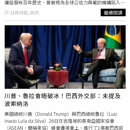
為總裁，我必須承擔最終責任。」《BBC》董事長沙阿
讓這個有百年歷史、曾被視為全球公信力典範的機構陷入史
（Samir Shah）10日則在信中坦承，該剪輯「確實構成判斷
上少見的信任危機。根據《每日電訊報》（The
繼續閱讀
11月10日, 2025
錯誤」，造成「煽動行動」的錯誤印象，並代表《BBC》致
Telegraph）上週一（3日）披露的1份《BBC》內部外洩備
歉。不過他否認《BBC》存在「制度性偏見」，強調「錯誤
忘錄，《廣角鏡》節目團隊將川普演說中相隔50多分鐘的2
發生在個別層面，而非體系層面。」沙阿指出，《BBC》目
段內容剪接在一起，使畫面呈現出他似乎明確鼓動群眾前往
前正在研究如何回應法律威脅。官方發言人僅表示：
國會進行暴力行動。川普原本在2021年1月6日於華盛頓特
「《BBC》將在適當時機直接回覆。」他補充，內部已接獲
區（Washington D.C.）的演說中表示：「我們要走向國會
超過500起觀眾投訴，而《BBC》的編輯標準委員會
大廈，為我們勇敢的參議員和眾議員加油。」但在《BBC》
（Editorial Standards Committee）今年1月與5月曾2度討
的剪輯版本中，畫面變成：「我們要走向國會……我會和你
論該片段問題，但當時因觀眾回饋有限而未採取正式行動，
們一起去。我們戰鬥，我們拼命戰鬥（We fight like
「事後回想，確實應該採取更正式的處理方式。」這場
hell）。」2段原本相隔近1小時的話語被剪接在了一起，造
《BBC》的信譽危機始於1份外洩的內部備忘錄，該文件由
成觀眾被誤導。此事曝光後引起政治界與新聞界的強烈反
前外部顧問普雷斯科特（Michael Prescott）撰寫，指出
彈，甚至連白宮也發聲譴責，形容《BBC》「百分之百是假
《BBC》新聞報導中存在「令人擔憂的偏頗現象」，包括加
新聞」（100% fake news）。對此，戴維在當地時間9日晚
川普、魯拉會晤破冰！巴西外交部：未提及
薩衝突的偏向性報導、對川普及以色列的不公描述，以及
間宣布辭職時表示：「如同所有公共機構，《BBC》並不完
波索納洛
「一面倒」的跨性別議題呈現。報告同時點出《廣角鏡》的
美，我們必須保持開放、透明與負責。」他承認，圍繞
剪輯事件，質疑其破壞《BBC》編輯公信力。普雷斯科特在
《BBC》新聞部的爭議「理所當然地影響了我的決定」，並
美國總統川普（Donald Trump）與巴西總統魯拉（Luiz
備忘錄中指《BBC》阿拉伯語部（BBC Arabic）的以巴戰爭
強調身為總裁，他必須為錯誤負最終責任。特納斯隨後也發
Inacio Lula da Silva）26日在吉隆坡的東南亞國家協會
報導呈現「系統性問題」，且部分跨性別議題報導「遭特定
表聲明指出，《廣角鏡》事件「已發展到損害《BBC》聲譽
（ASEAN，簡稱東協）峰會邊場會上，進行了1場被巴西官