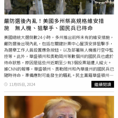
團隊沒有立即回應NBC新聞的置評請求。據2位熟悉決策的
可能的接替人選、川普1.0的代理司法部長惠特克（Matt
消息人士透露，五角大廈最高職位的其他潛在競爭者包括愛
Whitaker）已在20日被任命為美國駐北約大使。在拜登任內
荷華州共和黨參議員恩斯特（Joni Ernst）和田納西州共和
遭到司法追殺而成為美國史上首位被定罪的前總統川普，已
嚴防選後內亂！美國多州祭高規格維安措
黨參議員海格提（William Hagerty）。另據2名消息人士
誓言將展開報復。對此，「Politico」也整理了川普曾經威
施 無人機、狙擊手、國民兵已待命
稱，川普2.0提名的白宮國家安全顧問、佛州共和黨眾議員
脅過要起訴、監禁、驅逐出境甚至處決的政敵、司法界和媒
瓦爾茲（Mike Waltz）也可能被指派為防長。對此，赫格塞
體業人士。包括：拜登家族、賀錦麗、歐巴馬、柯林頓夫
美國總統大選倒數24小時，多州推出前所未有的維安措施，
斯4日上午也在X平台發文回應相關報導：「我願意出任防長
婦、裴洛西及其丈夫、紐約州總檢察長詹樂霞、麗茲錢尼、
嚴防選後出現內亂，包括在關鍵計票中心屋頂安排狙擊手，
是為了真正的軍人和戰士，而不是那些戰爭販子。左派懼怕
紐約郡地方檢察官白艾榮、密利、祖克柏、美國國會山莊1
為選舉工作人員設置應急按鈕，以及部署無人機進行空中監
我們這些體制破壞者和革新者，他們害怕川普——還有我，
月6日襲擊事件特別委員會的成員、Politico的記者和編輯等
控等。此外，華盛頓州和奧勒岡州等數個州的國民兵也處於
所以他們用虛假的、匿名的消息來源和廢話來抹黑，他們並
等。而川普近日也已經控告CBS，透過惡意、欺騙性和嚴重
待命狀態，原因是這些州近期至少有3個投票箱遭人縱火。
不想要真相。我們的戰士永遠不會退縮，我也不會。」
扭曲新聞，從事偏頗和違法的選舉和選民干預行為。而蓋茲
據CNN的報導，華盛頓州、奧勒岡州和內華達州的國民兵已
就是川普2.0「復仇政府」中的關鍵要角。據悉，他曾是
隨時待命，準備應對可能發生的騷亂。民主黨籍華盛頓州州
2023年罷黜同黨眾院議長麥卡錫（Kevin McCarthy）的關
長英斯利（Jay Inslee）在11月1日的新聞稿中談到了投票
繼續閱讀
11月05日, 2024
鍵推手，還涉及與未成年女子性交易、性販運、吸毒、開性
箱縱火的問題，宣布國民兵已處於戒備狀態，因為該州西南
愛趴，以及挪用選舉經費在私人用途等爭議，甚至公開宣示
部地區已經歷了與選舉有關的騷亂情況。英斯利補充，美國
要廢除司法部底下曾經突襲川普海湖莊園的FBI，更指控FBI
國土安全部（DHS）曾示警，該州對「選舉基礎設施」的威
特工參與了
國會山莊暴動
，因此他的提名也引發了部分參議
脅仍然很高，「有鑑於針對2024年大選相關的潛在暴力或
院共和黨人的震驚和負面反應。日前眾議院道德委員會已針
其他非法活動的擔憂，我希望確保我們做好充分準備，應對