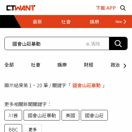
跳至主要內容區塊
下載 APP
最新
社會
娛樂
財經
⊗ 清除
全部
社會
娛樂
財經
政治
顯示結果第 1 ~ 20 筆 / 關鍵字「
國會山莊暴動
」
更多相關新聞關鍵字：
川普
國會山莊暴動
美國
國會山莊
BBC
更多