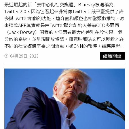
利諾州一位激進民主黨法官的行為，她立即否決了該州的選
最近崛起的新「去中心化社交媒體」Bluesky被暱稱為
舉委員會，並與其他數十個州和聯邦司法管轄區先前的決定
Twitter 2.0，因為它看起來非常像Twitter，該平臺提供了許
互相矛盾。」他也直言：「這是一項違憲的裁決，我們將迅
多與Twitter相似的功能，連介面和顏色也相當類似推特，原
速提出上訴。」
來這款APP其實就是由Twitter聯合創始人兼前CEO多爾西
（Jack Dorsey）開發的。但兩者最大的差別在於它是一個
分散的系統，並呈現開放協議，這意味著貼文可以輕鬆地在
不同的社交媒體平臺之間流動。據CNN的報導，該應用程式
分別在2月和4月，先後在iOS及Android上發布封閉測試
繼續閱讀
04月29日, 2023
版，並在去中心化網路上運行，使用戶可以更自由地控制社
群媒體的運行方式、數據存儲和內容審核。近期Bluesky受
到了記者、政客和名人們的關注和追捧，從民主黨眾議員寇
蒂茲（Alexandria Ocasio-Cortez）、美國模特兒泰根
（Chrissy Teigen）到1995年在南加州成立的樂隊六夜合唱
團（Eve 6），都無不使用過這款新的APP。報導指出，
Bluesky自稱是「一個新的微網誌（microblog）社交平
台」。使用該應用程式時，用戶就像在Twitter上一樣可以發
布貼文，但它目前沒有主題標籤的功能，用戶之間也無法進
行私聊（Private message）。據悉這款APP的誕生，就是
因為Twitter在
國會山莊暴動
後封鎖了前美國總統川普的個人