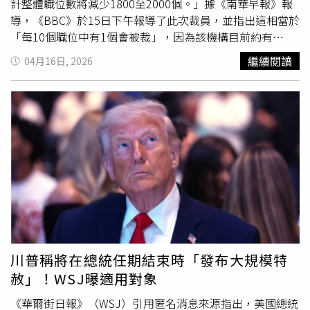
計整體職位數將減少1800至2000個。」據《南華早報》報
導，《BBC》於15日下午報導了此次裁員，並指出這相當於
「每10個職位中有1個會被裁」，因為該機構目前約有
21500名員工。暫時接替總幹事職務的戴維斯在致員工的訊
繼續閱讀
04月16日, 2026
息中指出，裁員是因為《BBC》正面臨「重大的財務壓力，
我們需要迅速作出回應。簡而言之，我們的成本與收入之間
的差距正在擴大。不可避免地，這些計畫也意味著《BBC》
的職位數將會減少。」這段訊息據悉是在1次全體員工會議
後發出的。戴維斯指出，《BBC》必須在「未來2年內」從
其50億英鎊的營運成本中削減5億英鎊。《BBC》先前也曾
表示，未來3年內必須設法削減10%成本。據英國《ITV新
聞》與《PA Media》的報導，此次裁員將是該廣播機構近
15年來規模最大的1次裁員行動。早在2011年，《BBC》就
曾宣布，將在接下來5年內裁減2000個職位，並將部分員工
遷離倫敦（London）。媒體工作者工會「廣播、娛樂、通
訊和劇院聯盟」（Broadcasting, Entertainment,
川普稱將在總統任期結束時「發布大規模特
Communications and Theatre Union，BECTU）負責人柴
赦」！WSJ曝適用對象
爾茲（Philippa Childs）表示：「如此規模的裁員將對員工
以及整個《BBC》造成毀滅性打擊。」「全國記者工會」
《華爾街日報》（WSJ）引用匿名消息來源指出，美國總統