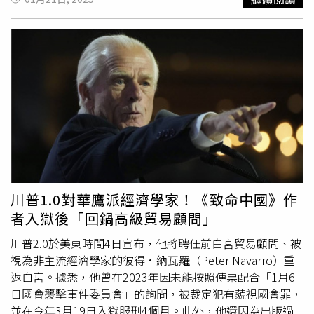
式回應，稱自己已被宣布撤銷許可三次「是不是還會發還再
令，包括廢除拜登時代的78項行政命令；凍結軍事招聘以外
撤一次？」律師扎伊德（Mark Zaid）也表示，儘管有報導
的所有聯邦招聘，包括國稅局；再度退出《巴黎氣候條
指出他的安全許可遭撤，但他至今尚未收到任何正式通知，
約》；向各部門和機構發出指示，要求其解決不斷上升的生
並以「說三次就發生魔法」來形容川普的反覆行為。而川普
活成本；停止執法部門和政府的武器化，川普表示，該命令
這個行為，也被外界解讀為對拜登政府2021年撤銷其情報
將要求保存與「政治迫害」有關的所有記錄。川普還在國務
簡報權限的報復。當時拜登政府以川普「行為反覆無常」為
院簽署了1項實施「美國優先外交政策」的行政命令。該行
由，取消其獲取國安簡報的權限。關於安全許可的實際效
政命令要求國務卿發布指導意見，「使國務院的政策、計
力，多數專家表示，其在前官員離任後本就少有實際作用，
劃、人員和運作符合美國優先的外交政策，即把美國及其利
多為象徵性保留。因此，此次川普的大規模撤銷多被視為政
益放在第一位」，內文寫道：「從今天起，美國的外交政策
治動作，實際上許多名單中的人早已多年未持有有效安全許
將捍衛美國的核心利益，並始終將美國及美國公民放在首
可，對其行動與資訊存取的限制也非常有限。
位。」此外，川普更宣布美墨邊境進入「國家緊急狀態」，
並簽署行政命令授權向南部邊境部署軍隊。該命令指示11個
川普1.0對華鷹派經濟學家！《致命中國》作
聯合作戰司令部之一的「美國北方司令部」
者入獄後「回鍋高級貿易顧問」
（NORTHCOM）向邊境部署部隊，以擊退「各種形式的入
侵，包括非法大規模移民、毒品販運、人口走私以及其他犯
川普2.0於美東時間4日宣布，他將聘任前白宮貿易顧問、被
罪活動」。該命令指示川普必須在10天內收到NORTHCOM
視為非主流經濟學家的彼得·納瓦羅（Peter Navarro）重
修訂後的任務計劃，並表示國防部長必須在30天內收到規劃
返白宮。據悉，他曾在2023年因未能按照傳票配合「1月6
要求或詳細計劃。與此同時，參議院已批准了1項移民拘留
日國會襲擊事件委員會」的詢問，被裁定犯有藐視國會罪，
法案，預估將成為川普2.0的首個法案。川普甚至簽署行政
並在今年3月19日入獄服刑4個月。此外，他還因為出版過