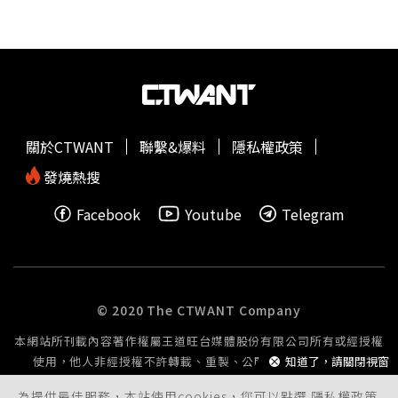
使出渾身解數，攝影記者除了很早就在現場卡位、拿出各種
「大砲」高規格相機外，還出動空拍機、跟拍車隊密切追蹤
報導，美國媒體指出，近年來面對網路媒體競爭的有線電
視，似乎在此新聞採訪中，重溫過去的美好時光。不少民眾
也目不轉睛盯著轉播，美媒直播川普出庭時，民眾被守在法
庭外的高挑金髮女警迷住，不少網友發文詢問「金髮辣女警
是誰？」還有人誇張表示「可以被她上銬」。川普在應訊離
關於CTWANT
聯繫&爆料
隱私權政策
開曼哈頓法院後，馬不停蹄飛回海湖莊園發表演說。除了在
演說中列舉一系列不滿、攻擊涉及針對他的調查和刑事案件
發燒熱搜
人員，川普還老調重彈抨擊2020年美國總統大選。他在演
Facebook
Youtube
Telegram
說中吐槽「遇到了恨川普的法官」。他表示，從未想過這樣
的事情會發生在美國，直呼「美國走向地獄、受全球嘲
笑」，即使不是他的忠實粉絲也認為，這種情況不該發生。
據媒體報導，這次演說與其以往演說類似，只是時間更短，
僅25分鐘。對於川普這場「陳腔濫調」的演說，美國多家媒
© 2020 The CTWANT Company
體選擇中斷直播，甚至完全不播報。像是美國有線新聞台
本網站所刊載內容著作權屬王道旺台媒體股份有限公司所有或經授權
MSNBC在川普預定發表演說前一天，就決定不進行現場連
使用，他人非經授權不許轉載、重製、公開播送或公開傳輸。
知道了，請關閉視窗
線報導。該台主播馬多（Rachel Maddow）表示，這場演
說「基本上將是一場競選演說，重複相同的謊言和對敵手的
為提供最佳服務，本站使用cookies，您可以點選
隱私權政策