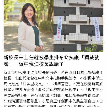
並列第三。女子組由廣林工程有限公司以2分22秒74封后；
混合組由常勝軍鷗漫樹豆龍舟隊以2分11秒24的成績奪冠，
波麗士大人組成的台北市警察局隊奪得亞軍。小型龍舟男子
組及女子組則分別由Mr.Hero及台灣勇豹龍舟隊稱王封后。
大會閉幕頒獎時，新北市議會祕書長陳王正源除恭賀得獎隊
伍，也感謝所有選手熱情參與，並期盼選手們都能發揮勝不
驕、敗不餒的運動家精神。拿下冠軍的男子組冠軍世界龍舟
聯盟簡姓參賽選手說，他們已參賽至少12次，每次都拿下冠
軍，隊伍內很多人都是國家隊的選手，也常參加國外賽事，
新北市議長盃是每年必參加的項目之一。「這次準備滿好
新校長未上任就被學生掛布條抗議「獨裁就
的！」簡姓選手說，今年遇上世壯運和世運，隊伍很早就開
滾」 板中現任校長說話了
始準備，雖然天氣炎熱，但因他們平常訓練時都是不論晴
雨，炎熱的天氣對於他們來說並沒有影響，加上這次準備過
新北市中和高中現任校長劉淑芬，將在8月1日接任板橋高中
程十分順利，結果除了拿下冠軍外，也刷新最佳紀錄，非常
校長，但由於她曾在中和高中推動手機禁令，不少板中學生
開心，但勝不驕，隊伍的目標是不斷進步，也會持續努力。
痛批她是「網美型校長」、「標準官腔」，更在校慶時高於
新北市議會表示，今年龍舟賽場邊的胖卡餐車
園遊會
吸引許
教學大樓外牆高掛「淑芬若獨裁就滾出板中」、「板中生不
多民眾攜家帶眷前來參加，為活動增添許多人氣，除了熱血
需要威權校長」等布條抗議。對此，現任校長賴春錦強調，
沸騰的龍舟競賽，現場有吃有玩，大小朋友都非常開心。
只有溝通及相互尊重，才是真正守護板中的民主及自由。日
前有不少學生在臉書粉專「靠北板中2.0」投稿，批評劉淑