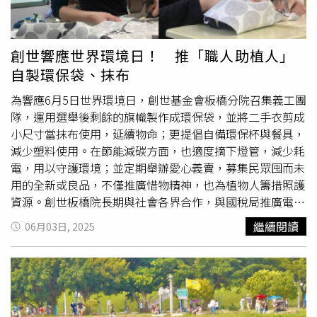
境是環境部的決心，一定會注意民眾健康，減少各種可能造
成市區甚至國家空氣汙染的量，絕對會幫大家把關，請大家
放心。為響應6月5日世界環境日，環境部以今年世界環境日
創世響應世界環境日！ 推「職人助植人」
主題「終結塑膠汙染」舉辦「減塑生活」親子
園遊會
，邀集
自製環保袋、抹布
各地方政府和基金會等團體，除設有推廣攤位，還有繪本短
劇、舞台劇演出和闖關活動等等，號召全民減塑。彭啓明也
為響應6月5日世界環境日，創世基金會板橋分院召集義工團
在致詞時提到，年初推動旅宿業禁止提供一次性備品，遭受
隊，運用選舉後剩餘的旗幟製作成環保袋，並將二手衣剪成
到前所未有「慣性」反彈，因為大家不習慣，經推動現已明
小尺寸當抹布使用，延續物命；更提倡自備環保杯與餐具，
顯接受。現在最大挑戰是，市場等處提供塑膠袋，使用環保
減少塑料使用。在節能減碳方面，也適度摘下燈管，減少耗
袋不多，「買個菜要用掉20個塑膠袋」，累積起來很可觀，
電，用以守護環境；並定期舉辦愛心義賣，募集民眾囤而未
正確2大行動方案包括能少用就少用，以及購物時自備塑膠
用的全新或良品，不僅推廣惜物精神，也為植物人籌措照護
回收產品製成的環保袋，減少對塑膠使用。雖然改變慣性很
資源。創世板橋院長期與社會各界合作，與國稅局推廣電子
難，但「有願就有力」，籲民眾一起減塑。
發票及創世捐贈碼「919」，並與新北市府稅捐稽徵處合作
繼續閱讀
06月03日, 2025
推動「發票獻愛心」活動，以及和台電台北南區營業處合作
推廣「台電APP」繳費電子化，民眾日常減碳為環保盡心
力。此外，深入全台校園每年辦理上千場的「保腦及愛永
續」宣導，號召小朋友擔任環保小尖兵，垃圾分類、每天帶
水壺上學、使用電子發票、保護森林減少用紙；更與企業合