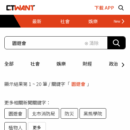
跳至主要內容區塊
下載 APP
最新
社會
娛樂
財經
⊗ 清除
全部
社會
娛樂
財經
政治
顯示結果第 1 ~ 20 筆 / 關鍵字「
園遊會
」
更多相關新聞關鍵字：
園遊會
北市消防局
防災
黑熊學院
植物人
更多