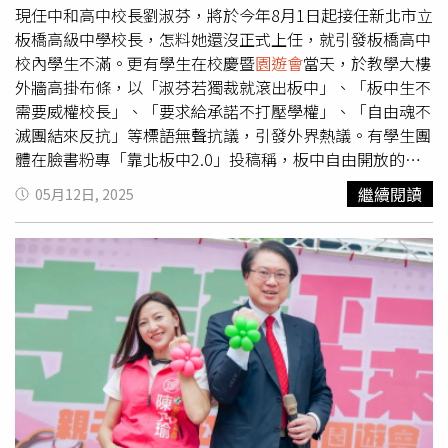
現任中和高中校長劉淑芬，將於今年8月1日起接任新北市立
板橋高級中學校長，怎料她還沒正式上任，就引發板橋高中
校內學生不滿。更有學生在校慶暨
園遊會
當天，於教學大樓
外牆高掛布條，以「淑芬若獨裁就滾出板中」、「板中生不
需要威權校長」、「要求給承諾不打壓學權」、「自由魂不
滅團結來反抗」等標語無聲抗議，引發外界熱議。有學生團
體在臉書粉專「靠北板中2.0」投稿稱，板中自由開放的校
風行之有年，然而劉淑芬曾在中和高中放任教師收繳學生手
繼續閱讀
05月12日, 2025
機、打壓學生自治等種種事蹟，「學生普遍開始憂慮，基本
權益、學生自治與板中長久以來自由開放的校風，將面臨嚴
峻挑戰。」另外，學生團體批評劉淑芬為「網美型校長」、
「標準官腔」，認為劉淑芬篤信「收了手機，成績會變好」
等觀念是不當行為。此外，學生團體也在校慶時，同步於粉
專投稿發出對劉淑芬的疑慮聲明，內容提及新任校長正式公
開承諾「任內不剝奪學生自由」、「不打壓學生權益」、
「不干涉學生自治」。學生團體強調，若新任校長違背承
諾，「板中學生不會輕易服從威權，已做好一切抗爭到底的
準備。唯有如此，才能維繫板中長久以來引以為傲的自由校
風與學生自主精神。」布條上寫著「淑芬若獨裁就滾出板