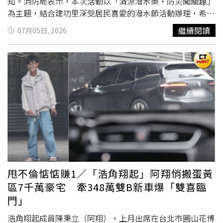
知。消防局表示，本次活動以「清涼潑水樂・防災闖關趣」
為主題，結合建功里深受居民喜愛的潑水節活動辦理，希望
藉由夏季消暑同樂及社區交流氛圍，吸引更多民眾接觸防災
繼續閱讀
07月05日, 2026
知識。透過寓教於樂的方式，將防災教育融入社區生活，強
化民眾自助、互助及共助能力，凝聚社區防災共識，打造安
全韌性的生活環境。活動現場規劃多項防災體驗攤位，包括
CPR及AED操作教學、住宅用火災警報器推廣、住宅防火、
用電、爐火及瓦斯安全宣導、水域安全宣導，以及運用防火
宣導車體驗初期滅火、地震體驗車模擬地震避難等內容。藉
由實際操作與情境模擬方式，讓參與民眾在體驗中學習防災
知識與應變技巧，進一步提升自我保護能力及災害應變觀
念。此外目前正值颱風季節，下週恐有颱風侵襲，活動特別
增加防颱宣導，提醒民眾平時做好居家防颱準備，包括檢查
門窗是否牢固、收妥陽台盆栽及易飛散物品、清理排水孔及
水溝，並備妥飲用水、乾糧、手電筒、電池、常備藥品及行
甩不倫惦惦賺1／「浩角翔起」阿翔悄搬蛋黃
動電源等防災物資；颱風來襲期間則應減少外出，避免前往
區7千萬豪宅 牽348萬雙B新車爆「雙喜臨
山區、河川、海邊及低窪地區，不靠近施工圍籬、招牌、路
門」
樹及電線桿，遇積水路段切勿強行通過，並隨時留意政府發
布的防災及避難資訊，共同守護自身及家人安全。依據消防
浩角翔起成員陳秉立（阿翔），上月出席在台北市圓山花博