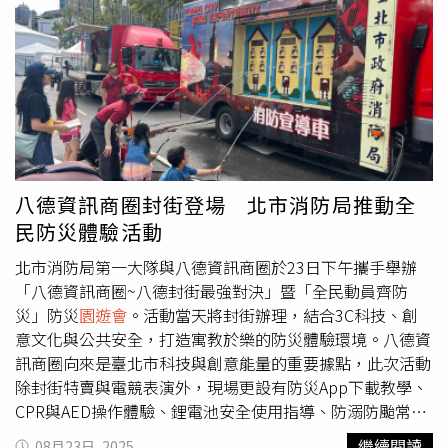
確定的有桃園中路「VVS1鑽石經貿中心」和台中西屯「惠
庚醫院董事長王瑞慧與高齡逾90歲的王永慶夫人李寶珠等都
國88」2大商辦案，以及旗下潤隆在高雄苓雅區推出的百億
出席這項盛會。王文淵還與吳嘉昭一同逛
園遊會
，王瑞華與
住宅案「灣流一號」，合計總銷約325億元，推案量比起往
王瑞瑜也延續傳統參與5000公尺跑步競賽。昨日運動會共
年仍是相當保守。 不過也有建商不畏寒冬，以平價、大規
4000餘人參與，吳嘉昭透露，運動會的服裝都是採用南亞
模開發的茂德，在不景氣中推案戶數不減反增，2025全年
回收保特瓶再製的聚酯纖維，及台化回收漁網再製的尼龍材
推出2,412戶，比起前年多了353戶，以壓倒性獲得推案戶
料製作而成，這也是企業研發的成果，及環保永續的具體展
數排行第二名，甚至還以全年推案總銷383億元超越愛山
現。吳嘉昭指出，大陸石化產能過剩的外溢效應，加上今年
林、長虹等建商，去年指標推案為新北市新莊百億大案「國
市場遇上美國關稅、中美貿易衝突及台幣升值等不確定因
王大道KING PARK」。 而去年新挺進戶數排行榜的則有第
素，第4季營運可能要再辛苦一下，預期明年營運會比今年
八德資訊商圈封街登場 北市消防局推動全
三名的新潤，分別在新北市林口和桃園推出「新潤世界都
好，真正迎接復甦可能要等到2027年。台塑集團持續推動
民防災體驗活動
心」及「新潤-安曼莊園」2大百億案；排名第五的漢皇，指
產品轉型，鎖定高值化市場，發展差別化產品，提升企業競
標案為新北市永和「漢皇River Sky」，總銷210億元；以及
爭力。新產業布局上，像是南亞的醫療材料事業，未來會成
北市消防局第一大隊與八德資訊商圈於23日下午攜手舉辦
排名第八的麗寶，和以「AI慕光城」一案共同闖入排名的清
立專屬公司，朝醫療領域發展，約1、2年後可看到效益。
「八德資訊商圈~八德封街最強對決」暨「全民動員齊防
景麟與三地開發。漢皇成為去年推案大黑馬，這批黑馬今年
災」防災
園遊會
。活動當天將封街辦理，結合3C科技、創
持續狂奔，原透露今年推案450億元，如今再上調至480億
意文化與公共安全，打造寓教於樂的防災體驗環境。八德資
元。左為漢皇董事長孫正乾、右為漢皇副董事長孫鼎翔。
訊商圈向來是臺北市科技與創意能量的重要據點，此次活動
（圖／林榮芳攝） 其中，漢皇本是新北中永和地區建商，
除封街特賣與電競表演外，現場更設有防災App下載教學、
2021年起因跨入北市整合，同時多案進入收割期，再加上
CPR與AED操作體驗、鋰電池安全使用指導、防溺防颱常識
透過政府公辦都更案快速壯大版圖。副董事長孫鼎翔日前表
互動教學，以及火災與地震模擬應變等多元專區，讓民眾在
繼續閱讀
08月23日, 2025