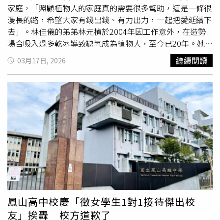
儒去年4月被爆疑似將廠商提供的公關品上網轉售。（圖／
家庭，「照顧植物人的家庭真的需要很多幫助，這是一條很
翻攝自吳姍儒臉書）至於綜藝天王吳宗憲之女吳姍儒
漫長的路，希望大家有錢出錢、有力出力，一起把愛延續下
（Sandy），擔任氣泡水機代言人3年，去年4月被爆疑似將
去」。林佳儀的弟弟林元楨於2004年因工作意外，在造勢
廠商提供的公關品上網轉售，堪稱是高級「免費仔」，由於
場合吸入過多乾冰導致缺氧成為植物人，至今已20年。她表
該機型為最新款、全台僅她持有，因而被品牌方察覺。儘管
示，照顧植物人是24小時不中斷的責任，每個細節都不能忽
繼續閱讀
03月17日, 2026
她事後出面否認，但不到一周後代言人隨即更換為詹懷雲。
視，「從幾點進食、幾點翻身，全都有固定節奏，就像照顧
對此，廠商則特別解釋與吳姍儒的合約在年初就結束了。
一個需要高度規律生活的人。」長年下來，不僅耗費大量體
力與心力，也讓家屬承受極大心理壓力，「這種辛苦，真的
不是沒有經歷過的人能體會」。談到最崩潰的時刻，她透
露，多半發生在弟弟身體出狀況時，例如曾因肺積水住進加
護病房，甚至需要開刀引流，「那種什麼都不能做、只能在
外面等待的無力感，是最痛苦的時候」。所幸一路走來關關
難過關關過，弟弟目前狀況穩定，她也特別感謝母親多年來
的付出，「媽媽真的很偉大，在年紀漸長的情況下，仍把弟
弟照顧得很好，讓我非常感恩」。林佳儀也提到，隨著政府
長照制度逐步完善，照顧者已能獲得「喘息服務」，有人可
到家中協助數小時，讓家屬稍作休息，「這對照顧者來說真
鳳山高中校慶「徵女學生1對1接待傑出校
的非常重要」，此外，林佳儀分享自身近況，透露仍熱愛唱
友」挨轟 校方道歉了