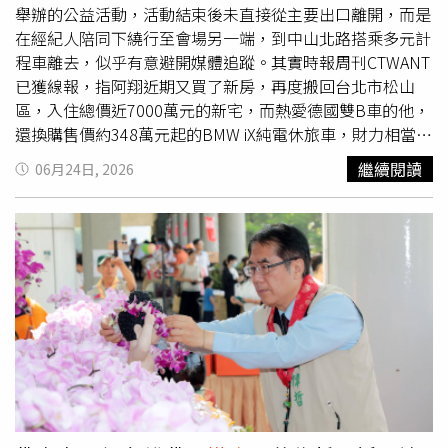
局114年火災統計資料顯示，電氣因素為火災發生原因之
舉辦的公益活動，活動結束後未直接從主要出口離開，而是
首，消防局提醒民眾平時使用電器及延長線時，應遵守「5
在經紀人陪同下繞行至會場另一端，到中山北路搭乘多元計
不1沒有」原則，包括「用電不超載、電線不綑綁、插座不
程車離去，似乎有意避開媒體追蹤。其實時報周刊CTWANT
用不插、插頭不汙損、電器周圍不放置可燃物、不能沒有安
已獲線報，指阿翔近期又買了新房，再度搬回台北市松山
全標章」，並定期檢查家中電器設備與線路狀況，如發現老
區，入住總價近7000萬元的新宅，而熱愛德國雙B車的他，
舊或損壞情形應立即更換，以降低火災發生風險。消防局強
還換購售價約348萬元起的BMW iX純電休旅車，財力相當雄
調，防災工作有賴政府與社區共同推動，平時多一分準備，
厚。上月9日阿翔結束和搭檔浩子一起出席的公益活動後，
繼續閱讀
06月24日, 2026
災時就能少一分損失。未來將持續結合社區資源及在地特色
在經紀人陪同下，繞道會場另一端搭車離開。（圖／本刊攝
活動推廣防災教育，深化民眾風險意識與應變能力，攜手打
影組）同日下午，本刊直擊好爸爸阿翔，從新住處開車外出
造安全、宜居且具韌性的生活環境。
接女兒。（圖／本刊攝影組）上月9日阿翔和搭檔浩子以公
益大使身分，一同出席忠義基金會舉辦的「家孩有我在」公
益
園遊會
，活動結束後他在經紀人陪同下繞行至會場另一側
搭乘計程車離去，既低調又刻意。不過就在同日下午，本刊
直擊他從位於松山區的新住處開車外出，前往大安區一間兒
童與青少年演藝培訓學院接送大女兒，之後直接返回住家。
今年1月本刊就曾拍到阿翔開著雙B電動新車出門，不禁讓
人聯想7年前他和謝忻不倫被拍，也是駕著同廠牌的「X3」
車系。（圖／本刊攝影組）事實上，本刊早在今（2026）
年初便多次拍到阿翔一家出入新居，1月30日，阿翔駕駛雙