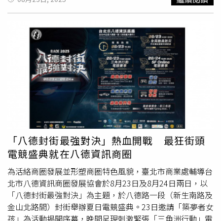
示，2026年將迎接推案潮，預期共480億元案量，他同時也
遊戲與實作中習得日常必備的安全知識。根據113年統計，
預告接下來3~5年案量滿滿，可說是近年竄起最大黑馬。
臺北市共發生1,137件火災，造成6人死亡、60人受傷，起
591新建案總編輯李忠哲分析，去年在政策、資金緊縮等衝
火原因以「電氣因素」居首。隨著行動電源廣泛使用，因充
擊下，買氣未見起色，因而導致建商供給大幅收斂。不過觀
放電不當或產品品質不佳引發的火災事故頻傳，消防局呼籲
察今年上半年，在新北市三重等蛋黃區，仍持續有預售案醞
市民朋友，應選擇具安全標章的合格商品，發現電池發熱、
釀，估計有數百億元的案量蓄勢待發，推案力道絲毫未減。
膨脹、變形立即停止使用，避免過度充放電、撞擊或擠壓，
反觀在高雄楠梓、仁武等區，由於台積電光環褪色，供給、
以防範災害發生；第二高起火原因為「爐火烹調」，務必遵
賣壓等隱憂逐漸浮出水面，消費者也不願買單持續觀望，隨
守烹飪時「人離火熄」原則，避免火源無人看管釀成災害。
著央行管制未見鬆綁，再加上土方之亂後續效應，李忠哲認
目前正值颱風季節，市民除應平時提升防災意識，並應提前
為，未來「蛋黃熱、蛋殼碎」的兩極化現象將更將嚴峻。
做好居家防颱準備，包括清理排水設施、檢查門窗密合度與
穩固性、備妥緊急用品等，確保家園安全。同時，夏季水上
活動民眾為消暑首選，為確保生命安全，務必選擇有救生員
「八德封街最強對決」熱血開戰 最狂街頭
駐守之水域並保持警覺，以防意外發生；消防局建議市民朋
電競盛典就在八德資訊商圈
友手機下載「臺北市行動防災App」，就能即時掌握氣象資
訊、水情資訊及所在地災害警示資訊，及早採取行動，以提
為活絡商圈發展並形塑商圈特色風貌，臺北市商業處輔導台
升自身及家人之安全保障。
北市八德資訊商圈發展協會於8月23日及8月24日兩日，以
「八德封街最強對決」為主題，於八德路一段（新生南路及
金山北路間）封街舉辦夏日電競盛典。23日邀請「築夢者女
孩」為活動揭開序幕，晚間呈現刺激緊張「三角洲行動」電