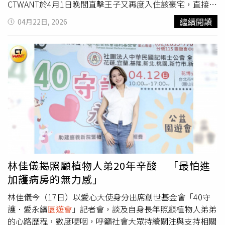
CTWANT於4月1日晚間直擊王子又再度入住該豪宅，直接證
明他已搬出該處的傳聞並非真實。此外，王子過去赴美遊樂
繼續閱讀
04月22日, 2026
也被曾爆出是「談贊助費」。對於一連串負面新聞，王子所
屬經紀公司喜鵲娛樂則低調回應，強調目前網路充斥不實訊
息，逐一回應恐浪費社會資源，後續將交由律師團隊處理。
瑤瑤經過韓國抗議活動現場，拿免費食物拍照上傳挨轟。
（圖／翻攝自瑤瑤IG）其實演藝圈曾被爆出是「免費仔」傳
言爭議不只王子，昔日的「黑澀會妹妹」黃喬歆（瑤瑤），
去年赴韓旅遊時行經抗議現場，不僅拍照打卡，還分享自己
拿到免費食物，形容現場宛如「
園遊會
」，引發網友撻伐，
認為她將嚴肅社會運動輕率娛樂化，甚至有消費他人苦難之
嫌。面對輿論壓力，瑤瑤最後刪除了相關貼文。女F4前成員
Amy則曾在《小明星大跟班》節目中透露自己曾有1年多的
時間，為了省錢，都會到超商拿報廢食品果腹。（圖／翻攝
林佳儀揭照顧植物人弟20年辛酸 「最怕進
自Amy臉書）另一方面，「女F4」Fantasy 4成員葉庭蓁
加護病房的無力感」
（Amy）則曾在《小明星大跟班》節目中坦言，疫情期間演
藝工作銳減，收入大受影響，導致她只能吃老本，還要負擔
林佳儀今（17日）以愛心大使身分出席創世基金會「40守
7歲兒子的養育費，戶頭竟只剩9000元，更透露自己曾有1
護．愛永續
園遊會
」記者會，談及自身長年照顧植物人弟弟
年多的時間，為了省錢，都會到超商拿報廢食品果腹。吳姍
的心路歷程，數度哽咽，呼籲社會大眾持續關注與支持相關