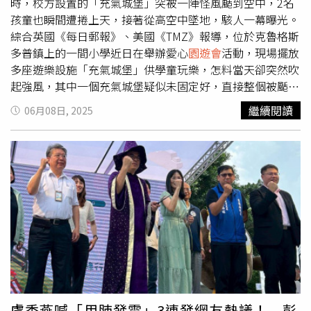
榴彈及使用槍械射擊，完成挑戰還能與YMS Airsoft贊助的高
時，校方設置的「充氣城堡」突被一陣怪風颳到空中，2名
擬真玩具槍合影留念；活動期間更是匯集超過70攤創意美食
孩童也瞬間遭捲上天，接著從高空中墜地，駭人一幕曝光。
及互動攤位，讓大家邊吃邊喝、邊盡情體驗電競熱血氛圍！
綜合英國《每日郵報》、美國《TMZ》報導，位於克魯格斯
此外，凡於活動現場打卡拍照上傳，並於八德資訊商圈粉專
多普鎮上的一間小學近日在舉辦愛心
園遊會
活動，現場擺放
按讚，即有機會抽中電腦周邊好禮！本次「八德封街最強對
多座遊樂設施「充氣城堡」供學童玩樂，怎料當天卻突然吹
決」活動熱力全開，現場攤位結合電競賽事、趣味挑戰及互
起強風，其中一個充氣城堡疑似未固定好，直接整個被颳到
動體驗，有透過健身腳踏車驅動電刷車賽，不只比速度，更
空中，嚇得目擊者們紛紛驚恐尖叫。更怵目驚心的是，當時
繼續閱讀
06月08日, 2025
考驗彎道操作，贏家還能抱獎回家；普雷伊與 HORI 聯手舉
設施內還有2名孩童在玩耍，他們也隨著充氣城堡一起被捲
辦格鬥遊戲大賽，前3名可獲遊戲搖桿或手把，冠軍再加碼
到約3層樓的高空中，數秒後宛如「跳傘員」雙雙從高處重
獲得商圈抵用券；金士頓與 ADATA 合作舉辦電腦組裝挑
摔落地，導致一名孩童顱骨骨折、另一孩童手臂骨折，緊急
戰，民眾於時間內挑戰成功即獲得小禮物；MaiCoin則以反
將2人送往醫院救治，所幸均無大礙，目前已順利出院。對
詐騙知識測驗寓教於樂，完成任務即可領取禮物。除了競技
此，一名目擊家長透露，那天風勢並不大，但不知為何突然
比拼，現場同樣安排滿滿遊戲體驗：任天堂復古機台展出，
颳起一陣怪風，「當孩子們摔倒在地時，我以為他們已經死
從60年代一路橫跨迄今，讓大朋友回味童年，小朋友探索經
了」，事後才聽聞，原來充氣城堡並沒有被妥善固定住，才
典；XBOX攤位搭參與互動還有機會獲得最高600元商品折
導致這起意外。對此，涉事校方也回應，事發後教育部已介
價券；irocks展示多款電腦周邊並贊助電競賽事專用電競
入處理，並拒絕多加透露，「我們正對事件進行全面公開調
椅，讓選手坐得穩、玩得行；若想來點療癒時光，不妨到
查，在調查尚未結束前不便多做評論。」
cama攤位闖關領好禮，現場還有Beano大偶療癒現身。除
此之外，8月23日臺北市政府消防局第一救災救護大隊亦於
盧秀燕喊「用肺發電」3連發網友熱議！ 彭