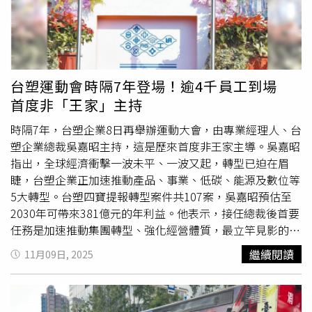
行中嶄露頭角而歡呼，如今全被不景氣給打回原形。 建商
龍頭寶佳前年忙著左右「新新併」、去年又伸手併購中華工
程，在各產業間攻城掠地，本業也從未懈怠。2025年，寶
佳憑藉著年推55案的海量戰術，加上去年2大百億大案「百
達莊園」、「勝美上安」加持，再度將其他建商狠甩在後。
台塑運動會時隔7年登場！逾4千員工到場
根據市場估算，泛寶佳體系建商恐有約80家的規模，不過，
首度非「王家」主持
去年「寶佳們」面對市場盤整，推案也明顯轉向保守，較前
年少推了19案，推案戶數減少近2成，在銷售策略上也做出
時隔7年，台塑企業8日再舉辦運動大會，由專業經理人、台
因應，旗下多案規劃降價15%至20%。像是桃園客運園區即
塑企業總裁吳嘉昭主持，這是歷來首度非王家主導。吳嘉昭
舉辦8案聯合促銷活動，大動作舉行
園遊會
、邀請樂團表
指出，全球經濟衝擊一波未平、一波又起，轉型已迫在眉
演，並推出賞屋送園遊券的讓利行銷，甚至還有「2字頭」
睫，台塑企業正加速推動產品、事業、低碳、能源及數位等
的特惠廣告戶搶市，為周邊中小型推案建商帶來十足壓力。
5大轉型。台塑四寶提報轉型案件共107案，吳嘉昭預估至
去年推案戶數大減的還有興富發及富宇，2024年這兩家建
2030年可帶來381億元的年利益。他表示，接任總裁後首要
商推案戶數都站上5000戶以上，去年只剩下1,823戶及
任務是加速推動集團轉型、強化經營體質，最立竿見影的部
1,099戶，減幅達68%及78%；若以總銷金額來看，兩建商
分，就是產品高值化。台塑企業運動會以往是2年舉辦一
繼續閱讀
11月09日, 2025
同樣是腰斬，富宇更是因此跌出榜外。去年市況不佳，興富
次，從創辦人王永慶、王永在便親自主持，是集團重要的團
發推案量大減，住宅案僅以總銷98億元的「悦讀耶魯」最為
結活動，但受新冠疫情影響已停辦7年，今年恢復舉辦。昨
指標。（圖／林榮芳攝）根據興富發提供資料，今年新推案
日台塑企業管理中心主委王文淵、常委王瑞華、王瑞瑜、長