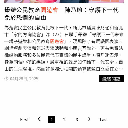
中」、「板中生不需要威權校長」、「要求給承諾不打壓學
舉辦公民教育
園遊會
陳乃瑜：守護下一代
權」、「自由魂不滅團結來反抗」等標語無聲抗議。（圖／
免於恐懼的自由
翻攝自「靠北板中2.0」臉書）據了解，劉淑芬2021年起擔
任中和高中校長，而她也曾擔任永平高中、忠孝國中與尖山
為落實民主公民教育扎根下一代，新北市議員陳乃瑜和新北
國中等校校長。而自板中學生對她的意見曝光後，有中和高
市「家的方向協會」昨（27）日聯手舉辦「守護下一代未來
中學生留言聲援「劉淑芬是剛從我們學校離開的校長，個人
─親子遊樂和公民教育
園遊會
」，現場除了有馬戲團表演、
建議是快逃」，並直呼「逃不了，只能趕快畢業」。不過，
劇場短劇表演和氣球表演活動和小朋友互動外，更有免費法
板中內部對此則有不同意見，有學生認為抗議尚早，僅憑其
律諮詢服務和多位民意代表宣講的民主講堂。陳乃瑜表示，
他學生過去對新任校長的評價就反對她上任，可能讓校園陷
身為兩個小孩的媽媽，最重視的就是如何給下一代安全、自
入分裂。還有學生擔心，主導抗議的高三學長姐畢業後，反
由的生活環境，然而許多婦幼相關的預算被藍白立委在立院
而是一、二年級學弟妹留下來面對後續影響。
凍結或刪除，讓年輕父母無法獲得政府的協助。面臨高齡化
繼續閱讀
04月28日, 2025
社會的挑戰，長輩們更需要國家資源協助照護，藍白立委卻
一樣亂刪除凍結。對年輕朋友最重要的租金補貼，也逃不過
被凍結的命運。民進黨秘書長林右昌、立委郭昱晴、張雅
琳、林楚茵、新北市議員張嘉玲、人本教育基金會創辦人史
英、總統府全社會防禦韌性委員會委員曾柏瑜等人，也到現
場和民眾同歡，並透過淺顯易懂的案例，讓大小朋友明瞭大
First
1
2
3
Last
罷免的民主意義。林右昌特地帶著可愛的小禮物和現場小朋