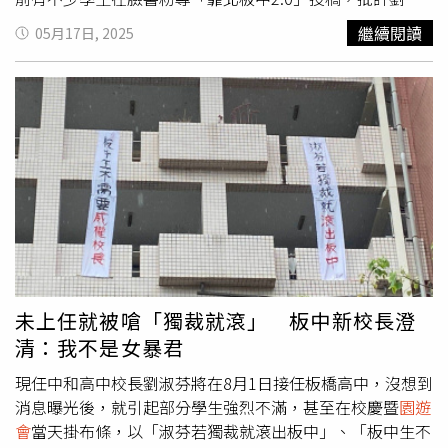
芬相信「只要收了手機，成績就會變好」，而「鴨霸收手
繼續閱讀
05月17日, 2025
機」是在打壓學生自由。更有學生團體提出，要求新任校長
正式公開承諾「任內不剝奪學生自由」、「不打壓學生權
益」、「不干涉學生自治」。而在板中校慶暨
園遊會
當天，
可以看見校內教學大樓的外牆上，高高掛著「淑芬若獨裁就
滾出板中」、「板中生不需要威權校長」、「要求給承諾不
打壓學權」、「自由魂不滅團結來反抗」等抗議布條，引起
外界熱烈討論。對此，板中現任校長賴春錦接受《中央社》
電訪時表示，她15日於學生大會開會時，向學生談起此事，
強調民主運作最需要的是建立在雙方理性、良善及互信基礎
溝通，只有溝通及相互尊重，才是真正守護板中的民主及自
由。賴春錦說到，可以理解學生擔心手機保管政策改變，目
前板中對手機的保管是根據「高級中等以下學校校園行動載
未上任就被嗆「獨裁就滾」 板中新校長澄
具使用原則」各班集中保管，依各科老師教學需求彈性處
清：我不是女暴君
理。賴春錦強調，穩定當前學習環境才是重點，新校長還未
上任，她請學生會及學生議會利用這時間多瞭解學生們想
現任中和高中校長劉淑芬將在8月1日接任板橋高中，沒想到
法，屆時會與新校長如何談、談什麼、誰代表談，屆時彼此
消息曝光後，就引起部分學生強烈不滿，甚至在校慶暨
園遊
表達心聲，才能讓溝通更順暢。賴春錦也指出，後續會協助
會
當天掛布條，以「淑芬若獨裁就滾出板中」、「板中生不