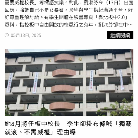
新任校長8月1日上任後瞭解學生訴求，以利校務順利推動，
需要威權校長」等標語抗議。對此，劉淑芬今（13日）出面
「只有彼此面對面尊重的溝通，才不會失真造成誤解」。據
回應，強調自己不是女暴君，盼望與學生搭起溝通平台，好
了解，劉淑芬日前曾回應，手機禁令是前任校長開始執行，
好尊重理解討論。有學生團體在臉書專頁「靠北板中2.0」
只是成效不佳，她在接任後經過校務會議，才由「手機箱」
爆料，指控板中自由開放的校風行之有年，劉淑芬卻在中和
改成「手機櫃管理」，並重申「我不是女暴君，未來接任板
高中放任教師收繳學生手機、打壓學生自治等種種事蹟，
繼續閱讀
05月13日, 2025
中會依照學風調整」。
「學生普遍開始憂慮，基本權益、學生自治與板中長久以來
自由開放的校風，將面臨嚴峻挑戰」。不只如此，學生團體
也PO出劉淑芬的疑慮聲明，內容提及新任校長正式公開承
諾「任內不剝奪學生自由」、「不打壓學生權益」、「不干
涉學生自治」，強調若新任校長違背承諾，「板中學生不會
輕易服從威權，已做好一切抗爭到底的準備。唯有如此，才
能維繫板中長久以來引以為傲的自由校風與學生自主精
神」。對此，劉淑芬向《ETtoday新聞雲》無奈表示，「我
不是女暴君」，她認為學生關心學校制度是好事，但因為與
她沒有任何認識及溝通管道，造成片面誤解和傷害，是她覺
得遺憾的事。等開學見面時，會和學生搭起溝通平台，傾聽
尊重理解好好討論，為板中更好而攜手努力。
她8月將任板中校長 學生卻掛布條喊「獨裁
就滾、不需威權」理由曝