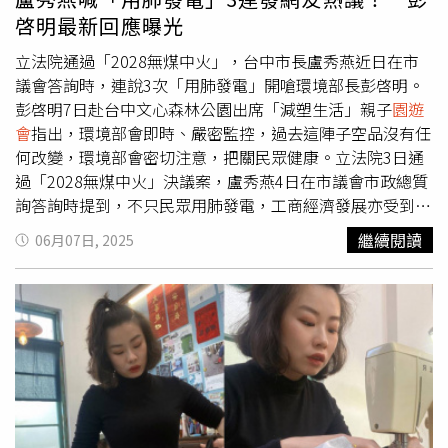
在現場規劃全民防災動員
園遊會
，以闖關與有獎徵答，讓大
啓明最新回應曝光
小朋友一起輕鬆學好防災知識；八德資訊商圈也攜手ESG永
續香氛品牌Blueseeds，合作推廣自然農法與永續理念，至
立法院通過「2028無煤中火」，台中市長盧秀燕近日在市
攤位體驗還有機會取得品牌小禮。現場豐富獎品、刺激對決
議會答詢時，連說3次「用肺發電」開嗆環境部長彭啓明。
與多元互動齊聚八德資訊商圈，無論你是電競高手、遊戲迷
彭啓明7日赴台中文心森林公園出席「減塑生活」親子
園遊
還是親子同遊，都能找到專屬樂趣，活動於8月23日及8月
會
指出，環境部會即時、嚴密監控，過去這陣子空品沒有任
24日舉辦，快來感受熱血街頭魅力！更多活動相關資訊歡迎
何改變，環境部會密切注意，把關民眾健康。立法院3日通
至八德資訊商圈FB粉絲專頁
過「2028無煤中火」決議案，盧秀燕4日在市議會市政總質
(https://www.facebook.com/bade8888）或「台北市商業
詢答詢時提到，不只民眾用肺發電，工商經濟發展亦受到嚴
處-我是商Ya人」FB粉絲專頁
重打壓，彭啓明竟叫大家不要再說用肺發電，「但我們偏偏
繼續閱讀
06月07日, 2025
(https://www.facebook.com/tcooc/)查詢。
要講，用肺發電、用肺發電、用肺發電，中南部地區民眾都
在用肺發電」，連提3次嗆彭啓明。環境部長彭啓明（左
二）7日到台中文心森林公園出席「減塑生活」親子
園遊
會
。（圖／民眾提供）彭啓明7日出席減塑生活親子
園遊會
被問此題表示，環境部的工作就是把所有工廠的汙染、各種
煙囪的汙染，即時傳到手機密集監控，特別是嚴密監控所在
地的空氣品質。這陣子天氣狀況較好，也有下雨，空品沒有
任何改變，環境部會密切注意，保障所有民眾的健康安全。
不過，還有很多汙染源，都必須一起關注。他強調，守護環