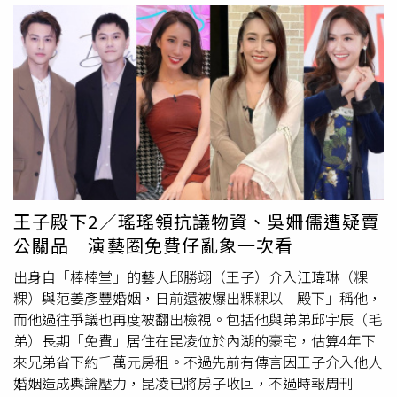
在面對火災、地震等突發狀況時，具備基本的自我保護能
力。除了防災教育外，現場還規劃完善的健走路線，讓民眾
為自己的健康充值，養成良好的休閒習慣。臺北市政府消防
局表示：「防災不能等災害發生才準備，唯有平時建立正確
觀念，才能守護自身與家人安全。透過防災
園遊會
，讓民眾
輕鬆學習實用防災知識，誠摯邀請踴躍參與，共同提升整體
防災能力。」本次活動不僅增進了松山區鄰里間的情感聯
繫，也提升了社區整體的防災意識，成為一場別具意義的社
區盛會。在此邀請市民朋友一同參與，感受健康生活的好
處，並在互動體驗中學習正確防災觀念。
王子殿下2／瑤瑤領抗議物資、吳姍儒遭疑賣
公關品 演藝圈免費仔亂象一次看
出身自「棒棒堂」的藝人邱勝翊（王子）介入江瑋琳（粿
粿）與范姜彥豐婚姻，日前還被爆出粿粿以「殿下」稱他，
而他過往爭議也再度被翻出檢視。包括他與弟弟邱宇辰（毛
弟）長期「免費」居住在昆凌位於內湖的豪宅，估算4年下
來兄弟省下約千萬元房租。不過先前有傳言因王子介入他人
婚姻造成輿論壓力，昆凌已將房子收回，不過時報周刊