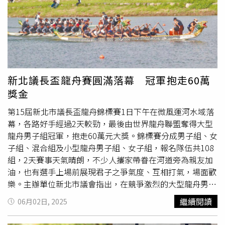
作，募集環保尿布、舉辦永續公益
園遊會
，提升大眾參與永
續行動的意願與實踐力。創世板橋院表示，創世推動「職人
助植人」行動，邀請企業、團體、公會、工會及各行各業職
人，將專業與創意轉化為支持公益的行動，一同「守護健
康、守護地球、守護植物人」。
新北議長盃龍舟賽圓滿落幕 冠軍抱走60萬
獎金
第15屆新北市議長盃龍舟錦標賽1日下午在微風運河水域落
幕，各路好手經過2天較勁，最後由世界龍舟聯盟奪得大型
龍舟男子組冠軍，抱走60萬元大獎。錦標賽分成男子組、女
子組、混合組及小型龍舟男子組、女子組，報名隊伍共108
組，2天賽事天氣晴朗，不少人攜家帶眷在河道旁為親友加
油，也有選手上場前展現君子之爭氣度、互相打氣，場面歡
樂。主辦單位新北市議會指出，在競爭激烈的大型龍舟男子
組決賽中，世界龍舟聯盟從開划後便一路遙遙領先，最後，
繼續閱讀
06月02日, 2025
毫無懸念以2分03秒62的成績奪冠。大龍男子組亞軍為新莊
實業qaris熊鷹龍舟隊，新北市消防局及烏來泰雅龍舟隊則