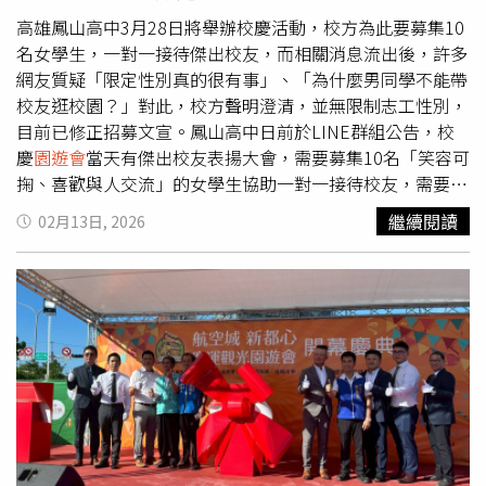
歌，未來若有合適機會，仍希望重返歌壇與歌迷見面，「我
覺得很難得的是，現在的聲音狀態還維持得不錯，有機會一
高雄鳳山高中3月28日將舉辦校慶活動，校方為此要募集10
定會再唱歌給大家聽」。
名女學生，一對一接待傑出校友，而相關消息流出後，許多
網友質疑「限定性別真的很有事」、「為什麼男同學不能帶
校友逛校園？」對此，校方聲明澄清，並無限制志工性別，
目前已修正招募文宣。鳳山高中日前於LINE群組公告，校
慶
園遊會
當天有傑出校友表揚大會，需要募集10名「笑容可
掬、喜歡與人交流」的女學生協助一對一接待校友，需要帶
領校友逛校園、聊學校的人事物等等，時間大約1小時，而
繼續閱讀
02月13日, 2026
學生可與校友合照，並將照片放在學系歷程檔案，事後還可
記嘉獎1支外加4小時志工服務時數。鳳山高中召集10名女
學生擔任接待志工。（圖／翻攝自Threads）這則訊息被轉
傳至Threads後，迅速引起網友熱議，不少人便留言批評，
「到底什麼封建時代習俗」、「請問校友是跟自己學校不熟
嗎」、「限定性別真的很有事」、「志工服務限定性別真的
很怪，為什麼男同學不能帶校友逛校園？」、「可以把校方
送性平嗎」、「把學生當坐台小姐」、「什麼年代了！還有
這種戲碼？」、「合照是啥福利，又不是接待明星」。對
此，鳳山高中回應，原招募訊息為11日在LINE群組的訊