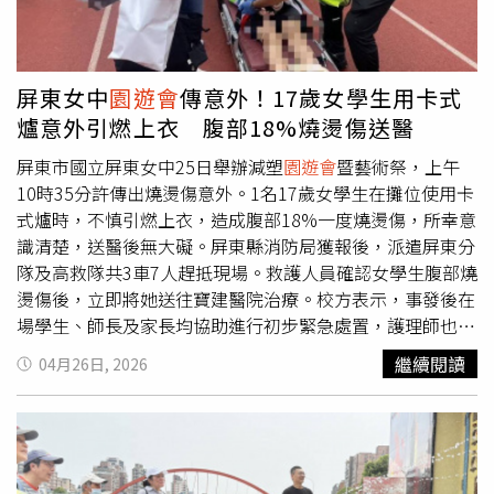
其近年來的收入與資產累積成果。阿翔去年底出席同一公益
推動心靈教育與公益關懷，此次活動融合宗教儀式與藝文創
活動時，被問粿粿婚內出軌王子一事，表情尷尬。（圖／報
作，讓民眾在莊嚴的浴佛過程中沉澱心靈，也透過繪畫創作
系資料照）此外，2019年和謝忻爆出不倫戀的阿翔，去年
展現童趣與創意，為城市注入更多溫暖與祝福。此外，現場
底出席一公益活動時，正巧被問粿粿婚內出軌王子一事，當
亦設置素食
園遊會
攤位，提供多元蔬食料理與文創手作體
屏東女中
園遊會
傳意外！17歲女學生用卡式
時他露出尷尬微笑表示：「沒有任何資格去做評論。」低調
驗，透過推廣蔬食文化，傳遞愛護地球與永續環保的理念。
爐意外引燃上衣 腹部18%燒燙傷送醫
不願多做回應。阿翔於2011年11月7日與交往近4年的Grace
結婚。（圖／報系資料照）
屏東市國立屏東女中25日舉辦減塑
園遊會
暨藝術祭，上午
10時35分許傳出燒燙傷意外。1名17歲女學生在攤位使用卡
式爐時，不慎引燃上衣，造成腹部18%一度燒燙傷，所幸意
識清楚，送醫後無大礙。屏東縣消防局獲報後，派遣屏東分
隊及高救隊共3車7人趕抵現場。救護人員確認女學生腹部燒
燙傷後，立即將她送往寶建醫院治療。校方表示，事發後在
場學生、師長及家長均協助進行初步緊急處置，護理師也迅
速介入專業處理。女學生今日仍住院觀察，校方已派員持續
繼續閱讀
04月26日, 2026
關心，並表示平日已有宣導安全注意事項，未來將再加強提
醒。