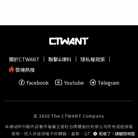
友同歡，他跟現場的爸媽們表示，陳乃瑜從成為民意代表之
前就一直關注婦幼議題，今日更舉辦了內容豐富活潑有趣的
園遊會
，有認真的議員是件幸福的事，呼籲大家一同相挺遭
到惡罷的陳乃瑜。立委林楚茵與新北市議員張嘉玲出席陳乃
瑜與新北市家的方向協會舉辦的公民教育
園遊會
。（圖／陳
乃瑜辦公室提供）遭到國民黨發動罷免的陳乃瑜說，自己被
罷免的其中一個理由是「議員建議款為0」，對此，陳乃瑜
表示，所爭取的項目都是市民需要的建設，但爭取到的建設
關於CTWANT
聯繫&爆料
隱私權政策
卻刻意不被列議員建議款名義，種種的一切就是侯友宜市府
的政治操作、行政不中立，如果真的在乎市政建設，國民黨
發燒熱搜
應該冤有頭、債有主，要罷免阻擋市政建設的侯友宜才對。
Facebook
Youtube
Telegram
「台灣社會從幼到老各階層的福利都遭國民黨、民眾黨惡意
刪除，把人民的福祉當成政治鬥爭工具。」陳乃瑜說，舉辦
園遊會
就是希望透過活潑化、生活化的方式，讓父母能帶著
孩子們一起認識公共議題，讓所有人能清楚面臨的嚴峻挑
戰，也要讓下一代知道，民主的得來是多不易，我們更有責
© 2020 The CTWANT Company
任守護他們的未來。陳乃瑜說，從罷免國民黨立委第一階段
本網站所刊載內容著作權屬王道旺台媒體股份有限公司所有或經授權
開始，團隊就全力協助公民團體，進入二階段後，她陪著公
使用，他人非經授權不許轉載、重製、公開播送或公開傳輸。
知道了，請關閉視窗
民團體一步一腳印的走在選區內宣講，許多人要偷偷的從外