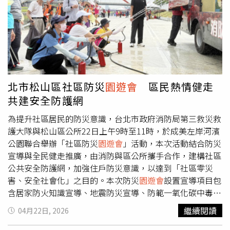
北市松山區社區防災
園遊會
區民熱情健走
共建安全防護網
為提升社區居民的防災意識，台北市政府消防局第三救災救
護大隊與松山區公所22日上午9時至11時，於成美左岸河濱
公園聯合舉辦「社區防災
園遊會
」活動，本次活動結合防災
宣導與全民健走推廣，由消防與區公所攜手合作，建構社區
公共安全防護網，加強住戶防災意識，以達到「社區零災
害、安全社會化」之目的。本次防災
園遊會
設置宣導項目包
含居家防火知識宣導、地震防災宣導、防範一氧化碳中毒宣
導、CPR、AED及哈姆立克急救教學及滅火器操作教學等多
繼續閱讀
04月22日, 2026
種項目，並有地震體驗車及防火宣導車供參與活動人員實際
體驗地震來臨如何應變及火災發生時滅火技巧，讓民眾能夠