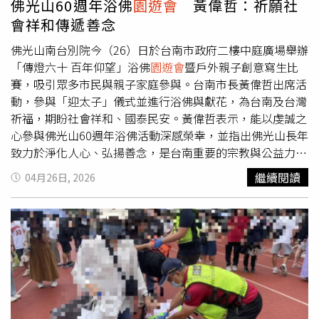
佛光山60週年浴佛
園遊會
黃偉哲：祈願社
B電動新車前往經紀公司，讓人不禁聯想7年前他和謝忻不
會祥和傳遞善念
倫被拍，也是駕著同廠牌的「X3」車系。傍晚，阿翔再載著
搭檔浩子前往文山區參加公司尾牙聚會，直到深夜才返家。
佛光山南台別院今（26）日於台南市政府二樓中庭廣場舉辦
期間他還曾拉著行李箱前往附近另一處住宅社區，將行李交
「傳燈六十 百年仰望」浴佛
園遊會
暨戶外親子創意寫生比
給該社區人員後再返回住處，行程相當低調。2月6日上午，
賽，吸引眾多市民與親子家庭參與。台南市長黃偉哲出席活
本刊也曾直擊到阿翔穿著輕便拖鞋現身社區大門，與管理員
動，參與「迎太子」儀式並進行浴佛與獻花，為台南及台灣
交談後到附近超商閒晃，逛了一圈沒買東西便又回家；中午
祈福，期盼社會祥和、國泰民安。黃偉哲表示，能以虔誠之
時分，妻子Grace則開車載著大女兒外出。不久後阿翔與兒
心參與佛光山60週年浴佛活動深感榮幸，並指出佛光山長年
子一同上車，展現家庭生活的一面。2019年，阿翔因與謝
致力於淨化人心、弘揚善念，是台南重要的宗教與公益力
忻爆出不倫風波，演藝事業一度重創，但沒多久時間他就重
量，也為社會注入正向能量。他提到，活動結合宗教儀式與
繼續閱讀
04月26日, 2026
返螢光幕，目前仍手握《綜藝大集合》、《綜藝新時代》及
親子創作，讓現場充滿溫馨與活力。他進一步指出，市府未
YouTube節目《鬧著玩娛樂》等固定主持工作，演藝事業與
來將持續與佛光山深化合作，在公益關懷與社會服務上攜手
收入都已恢復穩定。早在2月6日上午本刊曾直擊到阿翔穿著
推動，並感謝佛光山南台別院長期投入各項社會服務，在天
輕便拖鞋現身社區大門，根據近期實價登錄，該處房價每坪
災或重大事件發生時，總能即時提供協助，將關懷傳遞至社
110萬，粗估新家約台幣7000萬。（圖／本刊攝影組）再度
會各個角落，也讓城市更顯溫暖。佛光山台南區總住持滿舟
入厝的阿翔，這次的新家同樣位於松山區明星學區，距離以
法師表示，感謝台南市政府提供場地，讓活動得以連續三年
往的舊家不遠。而根據最近幾筆交易紀錄實價登錄，該處房
舉辦，象徵將「清淨」的精神從寺院延伸至社會，打造充滿
價每坪110萬，粗估他的新家總價將近台幣7000萬，也反映
愛與信仰的公共空間。市府官員提到，佛光山南台別院長年