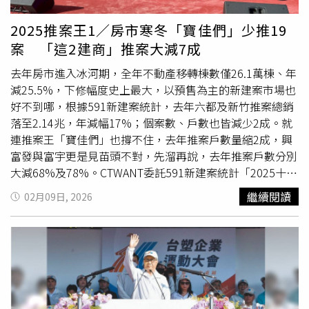
息，接獲外界反應已立即在當天修正公告，誠摯邀請10位同
學擔任一對一接待志工，條件需求：樂於與人交流、態度親
2025推案王1／房市寒冬「寶佳們」少推19
切有禮、具責任感。鳳山高中表示，就本次學校招募禮賓大
案 「這2建商」推案大減7成
使思慮不周之處，校方虛心深切檢討改進，更感謝外界給予
的建言，也請大家持續給予鼓勵，讓有意願及具備能力之學
去年房市進入冰河期，全年不動產移轉棟數僅26.1萬棟、年
生均有機會擔任校園親善大使，共同完備校慶引導及籌備事
減25.5%，下修幅度史上最大，以預售為主的新建案市場也
宜。
好不到哪，根據591新建案統計，去年六都及新竹推案總銷
落至2.14兆，年減幅17%；個案數、戶數也皆減少2成。就
連推案王「寶佳們」也撐不住，去年推案戶數量縮2成，興
富發與富宇更是見苗頭不對，先溜再說，去年推案戶數分別
大減68%及78%。CTWANT委託591新建案統計「2025十大
建商」排行榜，儘管房市不景氣，寶佳機構不管在戶數還是
繼續閱讀
02月09日, 2026
總銷金額上，以年推逾1萬戶、總銷1750億元，再度穩坐
「推案王」；不過第二名以後，卻出現大洗牌，以推案戶數
來說，2024年的二、三名興富發與富宇，換成了茂德及新
潤，甚至還偕同漢皇、麗寶、清景麟一同擠下遠雄、立信、
大同集團、豐邑等建商。 若以總銷排行而言，中南部僅國
城一家突圍，其餘盡是大型及北部建商的天下；相較2024
年中部產業及房市起飛，大家還為「台中幫」在十大建商排