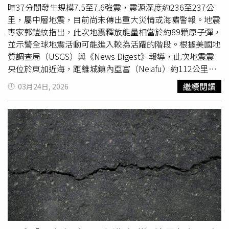
看，該區域實際上屬於地震活動頻繁地帶，現階段的平靜可
時37分間發生規模7.5至7.6強震，震源深度約236至237公
能只是週期中的過渡期。他進一步指出，自1771年造成重
里，屬中層地震，目前尚未傳出重大災情或海嘯警報。地震
大傷亡的明和大海嘯以來，沖繩地區可能正逐步邁入下一個
專家郭鎧紋指出，此次地震釋放能量相當於約89顆原子彈，
地震活躍階段。當年災害波及八重山與宮古群島，造成逾
並示警全球地震活動可能進入較為活躍的階段。根據美國地
1.2萬人罹難，被視為重要歷史警訊。學者提醒，未來若發
質調查局（USGS）與《News Digest》報導，此次地震震
生同等規模甚至更大地震，可能引發大規模海嘯，影響範圍
央位於東加近海，距離城鎮內亞富（Neiafu）約112公里。
恐超出既有預期，呼籲應以歷史災害為基準加強防災準備，
由於震源深度超過200公里，屬於中層地震型態，相較淺層
繼續閱讀
03月24日, 2026
並提升風險意識。
地震較不易引發海嘯，因此未發布相關警報。當地災情與影
響仍待進一步確認。郭鎧紋分析，此次強震主因為太平洋板
塊隱沒至東加板塊之下，屬典型隱沒帶地震。該區域長期受
板塊擠壓影響，地震與火山活動頻繁，板塊下沉過程亦可能
帶動岩漿活動。他指出，自1900年至今，東加地區已累計
發生26起規模7.5以上地震，其中規模8以上強震達6起，顯
示該地區本屬高地震活動帶。近期地震活動亦有升溫跡象，
今年已出現多起規模7以上地震，包括2月馬來西亞沙巴外海
規模7.1地震，此次東加地震則為今年規模最大的一起。此
外，本月22日東加外海亦曾發生規模6.2地震，震源深度約
10公里，屬淺層地震，震動較為明顯。短時間內不同深度地
震接連出現，使外界關注太平洋地震帶的整體活動情形。東