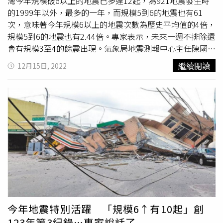
灣今年規模破6以上的地震已多達12起，為921地震發生時
的1999年以外，最多的一年，而規模5到6的地震也有61
次，意味著今年規模6以上的地震次數為歷史平均值的4倍，
規模5到6的地震也有2.44倍。專家表示，未來一週不排除還
會有規模3至4的餘震出現。氣象局地震測報中心主任陳國昌
表示，今天中午的地震深度僅5.7公里，屬極淺層地震，而
繼續閱讀
12月15日, 2022
且該區域在歷史上的淺層地震次數遠少於隱沒帶的深層地
震，自1973年至今，震央在此地的規模6以上地震也只有3
起，分別是1982年的6.0、1990年的6.7，以及今天的6.2。
陳國昌補充，從近期的歷史平均值來看，全台規模6以上的
地震每年只會有2.8至3起，今年卻已經發生了12起，也讓
2022年成為氣象局有記錄以來，僅次於1999年，規模6以上
地震出現最多的年份。另外，規模5至6的地震今年也高達
61起，遠多於每年的25次。陳國昌還示警，本次該系列的
地震除了主震外，加上餘震已達9個，不排除未來3天內還會
有規模4以上的餘震，1周內則可能出現規模3的餘震。陳國
昌也解釋了國家級警報為何只針對宜花兩縣市的民眾推播。
他指出，雖然有許多縣市震度超過4級，但因為有科學誤
今年地震特別活躍 「規模6↑有10起」創
差，所以只對宜蘭和花蓮推送。同時他也表示今天氣象局只
123年第3紀錄…專家說話了