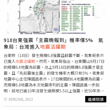
918台東強震「主震晚報到」機率僅5% 氣
象局：台灣進入
地震活躍期
台東昨（18日）發生規模6.8強震且餘震不斷，氣象局表示
已進入
地震活躍期
。然而，氣象局指出，台東關山9月17日
的規模6.4地震為前震，池上9月18日的規模6.8強震才是主
震，且「先前震後主震」的發生機率大概只有5％。氣象局
地震中心主任陳國昌表示，17日晚間的6.4地震應為前震，
而規模6.8地震為本次地震序列的主震。陳國昌進一步說
明，該地已逾10年沒發生過規模5.5以上強震，近50年來也
只發生過7次規模5以上地震且6次規模低於5.5，幾10年來
繼續閱讀
09月19日, 2022
的能量被積累，這次才會出現較大規模的地震。此外，氣象
局地震中心課長陳達毅指出，今年規模6以上地震已8起，高