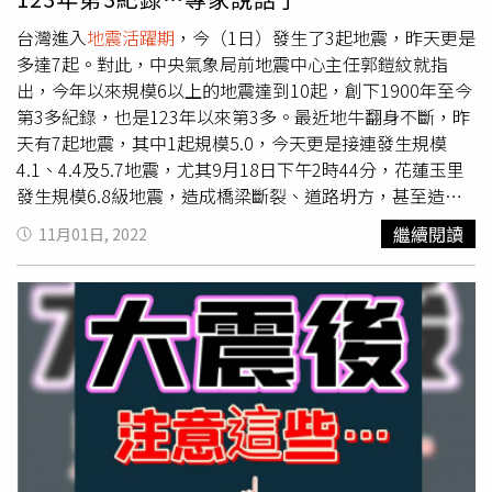
花了12秒就把警報送出，和過去的20秒相比「算相當快
了。」至於台灣是否已進入
地震活躍期
？陳國昌則指出，今
台灣進入
地震活躍期
，今（1日）發生了3起地震，昨天更是
年的地震多集中在東部的板塊交界處，所以確實屬於
地震活
多達7起。對此，中央氣象局前地震中心主任郭鎧紋就指
躍期
的一年，至於有學者推估，未來可能有規模7以上的地
出，今年以來規模6以上的地震達到10起，創下1900年至今
震發生，陳國昌則表示氣象局予以尊重，但地震的行為和趨
第3多紀錄，也是123年以來第3多。最近地牛翻身不斷，昨
勢難以預測，有可能今年非常活躍，明年卻突然沉寂了，因
天有7起地震，其中1起規模5.0，今天更是接連發生規模
此只能繼續觀察。
4.1、4.4及5.7地震，尤其9月18日下午2時44分，花蓮玉里
發生規模6.8級地震，造成橋梁斷裂、道路坍方，甚至造成
花東鐵路受損。918地震造成富里鄉崙天大橋坍塌。（圖／
繼續閱讀
11月01日, 2022
花蓮縣府提供）根據《ETtoday新聞雲》報導，氣象局前地
震中心主任郭鎧紋表示，今天下午這起規模5.7地震，屬於
隱沒帶的地震，由於深度超過100公里，在東部很常見，雖
然這2天有10起地震，但多是經常會發生地震的區域，且規
模都不算大，所以民眾不用太擔心。郭鎧紋分析，台灣今年
地震特別活躍，1至10月規模6以上地震就有10起，創下
1900年至今第3多記錄，僅次於921的15起和1951年縱谷地
震系列的13起。雖然地震頻繁，但是多發生在東部，造成損
害也遠不及另外2者的損害。整體來說，台灣本來地震就偏
多，民眾要留意，但不必杞人憂天，因為地震無法預測。