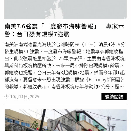
量；日本海溝2011年3月11日規模9.1強震，相當於2.26萬
顆原子彈的威力。郭鎧紋指出，「第一波
地震活躍期
」集中
於1952至1964年，共出現3起規模9以上地震，「第二波
地
震活躍期
」則從2004年開始，預估未來還會有規模9以上強
南美7.6強震「一度發布海嘯警報」 專家示
震，但時間難以確定。郭鎧紋示警，日本岩手縣外海近期出
警：台日恐有規模7強震
現規模6.8、6.4、6.0地震，而今年11月蘇門答臘、阿拉斯
加跟日本海溝3個危險區都發生過規模6以上地震，因此要留
南美洲南端德雷克海峽於台灣時間今（11日）清晨4時29分
意近期可能出現規模7以上地震，未來更有機會出現規模9以
發生規模7.6強震，一度發布海嘯警報。地震專家郭鎧紋指
上強震。
出，此次強震能量相當於125顆原子彈，主要由南極洲板塊
與斯科特板塊擠壓所致，未來一周不排除出現規模7餘震。
郭鎧紋也提醒，台日去年有3起規模7地震，然而今年卻1起
都沒有，要留意未來恐出現強震。根據《ETtoday新聞雲》
的報導，郭鎧紋表示，南極洲板塊每年移動約2公分，歷史
上曾於1929年、2021年出現規模8.1強震，今年也已有5月
繼續閱讀
10月11日, 2025
規模7.4及8月規模7.5地震，顯示德雷克海峽屬全球地震活
躍區域之一。郭鎧紋進一步分析，今年全球地震活動明顯活
躍，至今已累積116起規模6以上地震，比去年99起增加；
規模7以上地震已達14起，其中9起發生在7月後，高於平均
每月約1起的頻率，顯示地球目前正進入
地震活躍期
，未來