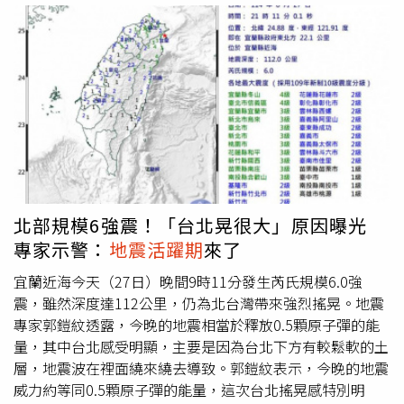
大，甚至比台灣更為活躍。他強調，儘管這次震源深度較
深、震央距離台灣遠，對台灣本島並無直接影響，但該區歷
史曾多次發生規模8以上地震，因此後續發展不可掉以輕
心。民答那峨地區過去曾出現三起規模8以上強震，分別在
1918年、1924年與1972年發生，地震活動歷史悠久。郭鎧
紋分析，這起地震已出現至少兩起餘震，分別為規模5.9與
5.6，預估未來一週內可能出現規模6以上餘震，其中最大餘
震恐接近6.9。不過他也明言，不排除更強地震跟進，甚至
可能再現規模達8以上的超強震。他進一步列舉歷史數據指
出，該區過去曾發生3起規模8以上強震，包括1918年規模
北部規模6強震！「台北晃很大」原因曝光
8.3、1924年規模8.1，以及1972年規模8.0，顯示該地區具
專家示警：
地震活躍期
來了
有釋放極大地震能量的潛勢。此外，郭鎧紋也提醒，西太平
洋與周邊地區近來地震活動明顯增加，自9月底至今已累積
宜蘭近海今天（27日）晚間9時11分發生芮氏規模6.0強
57起規模5以上地震，今年規模7以上地震總數已達13起，
震，雖然深度達112公里，仍為北台灣帶來強烈搖晃。地震
並有逾半數集中發生在7月之後，顯示全球正進入
地震活躍
專家郭鎧紋透露，今晚的地震相當於釋放0.5顆原子彈的能
期
。郭鎧紋也提到，菲律賓宿霧島（Cebu）近海在9月30日
量，其中台北感受明顯，主要是因為台北下方有較鬆軟的土
晚間才剛發生規模6.9強震，僅隔10天南部又爆出規模7.4地
層，地震波在裡面繞來繞去導致。郭鎧紋表示，今晚的地震
震，足見該國板塊活動頻繁、地質壓力高度集中。另據中央
威力約等同0.5顆原子彈的能量，這次台北搖晃感特別明