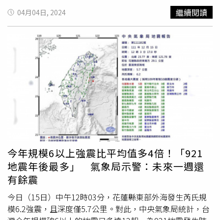
個地震比較活躍。那是因為像台灣有災害性的地震，所以大
革」、「災害」、「無預兆災禍」，再加上他是進入土象地
繼續閱讀
04月04日, 2024
家比較注意地震的消息，就會覺得地震怎麼那麼頻繁，可是
金牛座，所以從2018年起至2026年這段期間，都屬於
地震
回頭來看，事實上整個全球目前的地震活動，並沒有比較頻
活躍期
。而且越接近2026年，災害的發生次數恐會更加頻
繁，這幾年來都是在平均值，更不要論台灣和美國分屬在不
繁。小孟老師認為，3日的地震天象，主要是源自於1日起的
同的板塊上，距離又遠。不過中央大學應用地質研究所教授
水星逆行，水逆期間災難較多，且加上木星、天王星入金牛
李錫堤卻認為，有可能發生在菲律賓海板塊與阿穆爾板塊邊
座，天王星代表變動、木ˋ心又會放大能量，加讓兩者落入
界俯衝帶的「南海海槽巨大地震」真的不容忽視，「日本他
金牛座（土像），因此地震的能量就這樣釋放出來。小孟老
們是很擔心，就是說南海海溝上一次是1949年已經80年
師也提醒，8日當天會罕見遭遇日全蝕與水逆的雙重夾擊，
了，因為他們地震也差不多是百年週期，他們就很擔心南海
他認為8日的前後會餘震不斷，民眾應該要注意較大能量的
地震會來，一來規模甚至會到9。」若回顧歷史，南海海槽
釋放，以及注意老屋、土質鬆軟等區域。
以約90至150年的周期發生特大地震，因此不久的未來，它
必定會發生，即便現在立即發生，也一點都不意外。日本政
府地震調查委員會就認為，未來30年內以南海海槽為震央的
今年規模6以上強震比平均值多4倍！「921
規模8至9級特大地震，發生機率高達70至80%；40年內則
地震年後最多」 氣象局示警：未來一週還
是90%。
有餘震
今日（15日）中午12時03分，花蓮縣東部外海發生芮氏規
模6.2強震，且深度僅5.7公里。對此，中央氣象局統計，台