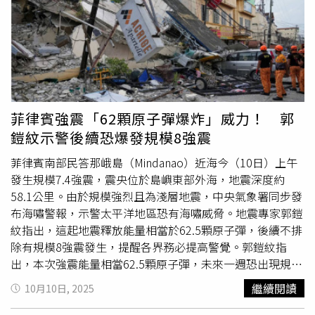
恐出現規模8以上強震。郭鎧紋指出，菲律賓10日上午發生
規模7.4強震，震源深度約58公里。此次地震能量約相當於
62.5顆原子彈，由菲律賓海板塊向西隱沒造成，未來一週內
可能有規模6以上餘震，最大可達6.9，不排除發生規模8以
上主震。郭鎧紋提醒，西太平洋火環帶板塊壓力集中，地震
頻繁，今年已發生13起規模7以上強震，高於去年10起；台
灣與日本至今尚未出現規模7以上地震，潛在風險不容忽
菲律賓強震「62顆原子彈爆炸」威力！ 郭
視。他特別指出，琉球海溝可能發生規模8甚至9強震，堰塞
鎧紋示警後續恐爆發規模8強震
湖崩塌與積水問題將成隱憂。雖然此次德雷克海峽及菲律賓
地震對台灣本島無直接威脅，但郭鎧紋建議民眾提高警覺，
菲律賓南部民答那峨島（Mindanao）近海今（10日）上午
關注後續餘震與可能引發的海浪或災損風險。
發生規模7.4強震，震央位於島嶼東部外海，地震深度約
58.1公里。由於規模強烈且為淺層地震，中央氣象署同步發
布海嘯警報，示警太平洋地區恐有海嘯威脅。地震專家郭鎧
紋指出，這起地震釋放能量相當於62.5顆原子彈，後續不排
除有規模8強震發生，提醒各界務必提高警覺。郭鎧紋指
出，本次強震能量相當62.5顆原子彈，未來一週恐出現規模
6以上餘震，甚至不排除規模8強震發生。根據《ETtoday新
繼續閱讀
10月10日, 2025
聞雲》引述郭鎧紋說法，這起強震是由菲律賓海板塊自東向
西隱沒至菲律賓行動帶所致，該區地震活動頻繁、能量釋放