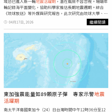
域恐已進入新一輪
地震活躍期
，潛在風險不容忽視。珊瑚年
輪記錄海平面變化，協助科學家推估長期地震週期。綜合
《琉球放送》等外媒與研究報告，此次研究由琉球大學、東
京大學地震研究所與法國研究機構共同進行，選定石垣島名
繼續閱讀
04月17日, 2026
藏灣的珊瑚樣本作為分析對象。研究人員利用當地特殊的
「微環礁」（Microatoll），透過其生長受海平面限制的特
性，判讀長時間尺度的地殼變動紀錄。研究指出，珊瑚無法
突破海平面持續向上生長，一旦海底因強震產生抬升或下
沉，其生長高度便會留下明顯變化；再加上每年形成的年輪
結構，使研究團隊得以回溯約5000年的地殼活動歷史。透
過分析約20個地點的樣本，進一步確認該區域存在約2000
年為一輪的地震「超級週期」，地震活動會在活躍期與平靜
期之間交替出現。珊瑚年輪揭示長期地震規律，沖繩地區潛
藏強震風險。進一步比對顯示，在過去數個週期中，一旦進
入
地震活躍期
，曾發生規模9等級以上強震，並伴隨海底在
短時間內抬升約1至2公尺的現象。研究團隊指出，目前觀測
東加強震能量如89顆原子彈 專家示警
地震
到的變化，與過去活躍期初期的特徵相似。針對外界認為沖
活躍期
繩長期少震的印象，學者指出，這僅反映近約100年的短期
觀察結果。琉球大學教授中村衛表示，若從數千年尺度來
南太平洋島國東加今（24）日台灣時間中午12時36分至12