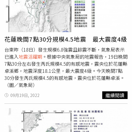
用廣播媒體，通過廣播報導，能得到許多支援、警示訊息。
地震可能會破壞電訊基地，且地震期間會有許多緊急電話湧
入，因此勿要隨便佔線一直聊天，應留給緊急救援服務使
用。4.禁打火機地震發生可能會導致多地停電，許多地方因
此陷入黑暗，若是在黑暗中要尋找東西，勿要使用打火機，
以免因瓦斯外洩或易燃液體外漏，引發大火。5.用手電筒地
花蓮晚間7點30分規模4.5地震 最大震度4級
震發生後若停電，建議使用手電筒，並爭取時間檢查家中或
台東昨（18日）發生規模6.8強震且餘震不斷，氣象局表示
身處的建築物，管路是否毀損、牆壁破裂情況，以防下次地
已進入
地震活躍期
。根據中央氣象局的地震報告，19日晚間
震造成更嚴重後果。6.尖鋭物品地震發生後，記得要穿鞋移
7點30分左右發生芮氏規模4.5的有感地震，震央位於花蓮縣
動，以免踩到地上的尖銳物品而受傷。7.少去山區、海邊大
卓溪鄉，地震深度18.1公里，最大震度4級。今天晚間7點
地震可能會引起海嘯或山崩，因此近期盡量減少在海上或山
30分發生芮氏規模4.5的有感地震，震央位於花蓮縣卓溪。
區活動，以免突遭危險逃避不及。
（圖／氣象局）
繼續閱讀
09月19日, 2022