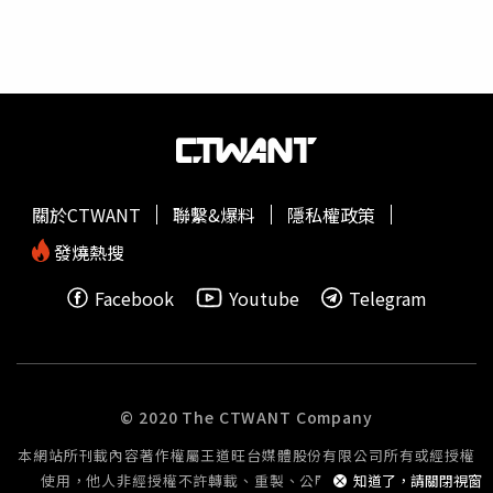
已經很長時間沒有活動，尤其中南部幾個大斷層附近地區人
口多，包括九重坑、大尖山、六甲斷層、蘇花、後甲里斷層
5大斷層，都要小心。陳國昌直言，地震從去年開始就比較
活躍，
地震活躍期
可能已慢慢來臨，甚至已經進入活躍期。
而這次地震發生前，國家級警報就大響，他認為「不敢說很
滿意，但差強人意」，強調這1、2年地震中心都有調整手機
警報參數、從錯誤中調整。
關於CTWANT
聯繫&爆料
隱私權政策
發燒熱搜
Facebook
Youtube
Telegram
© 2020 The CTWANT Company
本網站所刊載內容著作權屬王道旺台媒體股份有限公司所有或經授權
使用，他人非經授權不許轉載、重製、公開播送或公開傳輸。
知道了，請關閉視窗