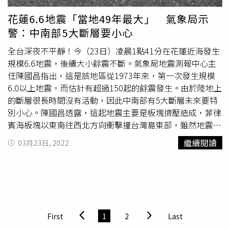
規模達8以上地震。根據《TVBS》報導，對於專家學者的論
述，氣象局前地震測報中心主任郭鎧紋則有不同意見，他表
花蓮6.6地震「當地49年最大」 氣象局示
示，目前仍無根據可支持海溝型地震週期的說法，更直言此
警：中南部5大斷層要小心
次地震主要屬於板塊能量釋放，因此不認同學者的看法。
全台深夜不平靜！今（23日）凌晨1點41分在花蓮近海發生
規模6.6地震，後續大小餘震不斷。氣象局地震測報中心主
任陳國昌指出，這是該地區從1973年來，第一次發生規模
6.0以上地震，而估計有超過150起的餘震發生。由於陸地上
的斷層很長時間沒有活動，因此中南部有5大斷層未來要特
別小心。陳國昌透露，這起地震主要是板塊擠壓造成，菲律
賓海板塊以東南往西北方向衝擊撞台灣島東部，雖然地震震
央有些在台東、有些在花蓮或是沿海，但實際都是同個構
繼續閱讀
03月23日, 2022
造，也是921後排名第5大，未來3天恐還有規模5以上餘
震，中小型餘震可能持續1、2個月，甚至一年之後都會有中
型餘震發生。凌晨1點41分花蓮近海發生規模6.6地震。（圖
／地震測報中心）陳國昌向《蘋果新聞網》表示，凌晨的地
震破碎構造較深，雖可以感受到劇烈搖晃，但由於位置偏沿
岸、人口少，災損沒有想像大。不過他提醒，雖然還沒觀察
First
1
2
Last
到斷層有明顯活動，但確實要特別注意。由於陸地上的斷層