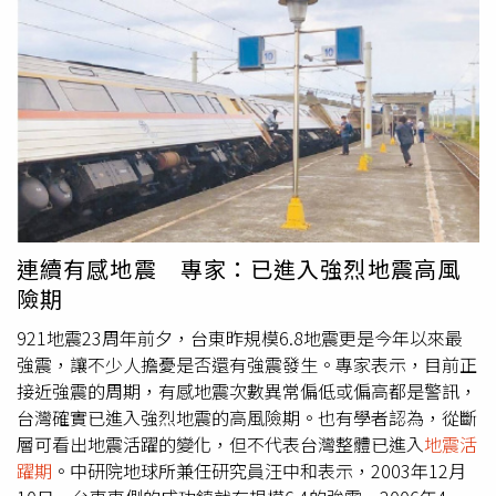
於往年平均值，若以數量顯示，台灣已進入「
地震活躍
期
」。氣象局地震測報中心前主任郭鎧紋表示，如若發生規
模6地震，之後再發生比原先規模更大的強震機率只有5％。
然而，郭鎧紋指出，「先前震後主震」的案例日本也曾出現
過，像是去年311東日本大地震，事發前2天也曾出現規模
7.3地震，當時被判定為主震，豈料3月11日當天竟出現規模
9.1強震。郭鎧紋解釋，地震序列裡面，最大地震就是主
震，最大餘震會比主震規模小0.5，而這次台東規模6.8地
震，不排除恐有規模6的餘震，但約莫最大到6.3。
連續有感地震 專家：已進入強烈地震高風
險期
921地震23周年前夕，台東昨規模6.8地震更是今年以來最
強震，讓不少人擔憂是否還有強震發生。專家表示，目前正
接近強震的周期，有感地震次數異常偏低或偏高都是警訊，
台灣確實已進入強烈地震的高風險期。也有學者認為，從斷
層可看出地震活躍的變化，但不代表台灣整體已進入
地震活
躍期
。中研院地球所兼任研究員汪中和表示，2003年12月