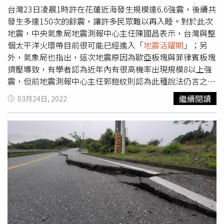
台灣23日凌晨1時許在花蓮近海發生規模達6.6強震，後續共
發生多達150次的餘震，讓許多民眾難以再入睡。對於此次
地震，中央氣象局地震測報中心主任陳國昌表示，台灣與整
個太平洋火環帶目前很可能已經進入「
地震活躍期
」；另
外，氣象局也指出，這次地震原因為歐亞板塊與菲律賓板塊
擠壓導致，有學者認為近年內有很高機率出現規模8以上強
震，但前地震測報中心主任郭鎧紋則認為此種說法仍言之過
早。地震測報中心主任陳國昌表示，目前頻繁的地震可能是
繼續閱讀
03月24日, 2022
自去年延續到今年，3天內不排除發生規模5以上餘震；此
外，他更坦言，包含台灣在內，尤其在太平洋火環帶，極可
能「
地震活躍期
」已經到來。同時，他也提醒，台灣陸地有
36條斷層，且多集中在中南部，而台灣已很久沒有在陸地上
發生大地震，認為中南部須特別注意。另外，台大地質系教
授陳文山表示，一般規模6以上地震皆會牽動附近斷層，昨
（23日）的地震屬於池上斷層，旁邊就是琉球海溝，不可輕
忽；對此，中央大學地質系教授李錫堤也指出，琉球海溝周
期約百年左右，根據地震活動型態來看，通常海溝型地震發
生前，多會出現中大型地震，因此研判近年內台灣恐會出現