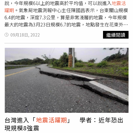
次何時會發生大地震仍有不確定性，斷層出現地震的周期相
說，今年規模6以上的地震高於平均值，可以說進入
地震活
對好掌握，但整個台灣地區就相當難了。
躍期
。氣象局地震測報中心主任陳國昌表示，台東關山規模
6.4的地震，深度7.3公里，算是非常淺層的地震，今年規模
最大的地震為3月23日規模6.7的地震，地點發生在花東外
海。他認為，這次的地震算是十分異常的事，因為該地區從
繼續閱讀
09月18日, 2022
1973年以來，規模5的地震只有發生7次。陳國昌說，這次
的地震是菲律賓海板塊及歐亞板塊的擠壓而發生的錯動，可
能與中央山脈斷層有關。陳國昌指出，在2天內還會有規模5
以上的地震，5天內也有規模4以上的地震，時間會拉長到1
個月。陳國昌說，上半年發生超過4、50個規模5以上地
震，規模6以上的地震超過6個，本來以為地震在下半年趨
緩，但17日又發生規模較大的地震。陳國昌表示，今年規模
6的地震偏多，以平均值來看，數量確實比往年高。此外，
台東縣長饒慶鈴18日早上也在臉書發文表示，她前往鹿野鄉
寶華大橋和鹿野納骨塔視察災情，「鹿野納骨塔約有2/5櫃
位受損，縣府與公所會即刻通知家屬，在取得家屬同意後盡
快協助復原。」
台灣進入「
地震活躍期
」 學者：近年恐出
現規模8強震