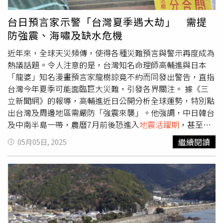
震力與安全性；對老舊校舍則應納入防災與避難功能改建，
守護學童安全。「在服務業方面，觀光、商圈與餐飲等產業
台日預言家示警「台灣夏季遇大劫」 需提
面臨匯率波動與外部消費力下降。」林岱樺建議政府，提出
防強震、海嘯及缺水危機
短期紓困措施，穩住營運動能、避免連鎖倒閉效應，並強化
金融支援與勞工保護機制，穩定民眾就業。此外，農業升級
近年來，全球天災頻傳，使得各種災難預言與警示再度成為
也有重要性，未來台灣農、漁、牧業面對市場開放與國際競
熱議話題。令人注意的是，台灣知名命理師高輔進與日本
爭，必須導入先進技術、精準農業與基因定序，提升生產效
「龍婆」知名漫畫預言家龍樹諒竟不約而同發出警告，直指
率與競爭力。林岱樺建議政府雙軌並進，透過市場機制與政
台灣今年夏季可能面臨巨大災難，引發各界關注。 據《三
策工具協同操作，縮小本土產業與國際間的成本差距。「強
立新聞網》的報導，高輔進近日公開分析全球運勢，特別點
化社會與國土韌性，不僅是面對災害的應對工程，更是守護
出台灣及周邊地區需嚴防「強震來襲」。他強調，中日韓台
人民生活、讓台灣在全球風險中站穩腳步的重要戰略。」林
及中南半島一帶，農曆7月前後恐進入
地震活躍期
，甚至可
岱樺指出，從蔡英文總統到賴清德總統，中央政府持續推動
能出現規模更大的震災。儘管科學界至今仍無法準確預測地
繼續閱讀
05月05日, 2025
公共建設，是推升產業活力與穩定就業的基礎。另外，林岱
震，但這番言論已讓不少民眾感到不安。 巧合的是，被譽
樺建議可善用年度預算結餘，作為吸收台水凍漲成本的資
為「日本神準預言漫畫家」的龍樹諒早在其暢銷漫畫《我所
源，減輕民眾負擔、穩定物價。
看見的未來》中，就明確標註2025年7月5日為關鍵災難
日。她預測當天可能發生海底火山爆發，並引發40公尺高的
毀滅性海嘯，影響範圍涵蓋日本、台灣、香港及菲律賓等
地，更特別警示台灣將遭受嚴重衝擊。雖然高輔進所指的
「農曆七月」與龍樹諒的「國曆7月」略有出入，但兩者時