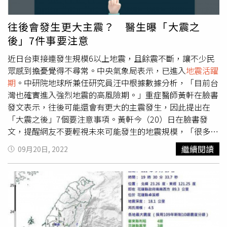
往後會發生更大主震？ 醫生曝「大震之
後」7件事要注意
近日台東接連發生規模6以上地震，且餘震不斷，讓不少民
眾感到擔憂覺得不尋常。中央氣象局表示，已進入
地震活躍
期
。中研院地球所兼任研究員汪中根據數據分析，「目前台
灣也確實進入強烈地震的高風險期。」重症醫師黃軒在臉書
發文表示，往後可能還會有更大的主震發生，因此提出在
「大震之後」7個要注意事項。黃軒今（20）日在臉書發
文，提醒網友不要輕視未來可能發生的地震規模，「很多人
以為大地震結束後，就是餘震或小震，殊不知更大的主震往
繼續閱讀
09月20日, 2022
往發生在後面」，黃軒因此提出專家們一致認同的「大震之
後，7大提醒」。1.保持警覺任何地點發生大地震，皆有可
能只是前震，在接下來的日子應保持警覺，提防近幾日發生
規模更大的地震。2.家人傷勢要主動關注家人是否因地震導
致身體受傷，尤其是家有老人或長期臥床者，他們可能沒有
能力，在當下便告知何處受到傷害。3.廣播報導了解如何善