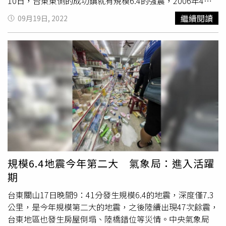
10日，台東東側的成功鎮就有規模6.4的強震，2006年4月1
日，台東南側鹿野也有規模6.2的強震，台東原本就是強震
繼續閱讀
09月19日, 2022
頻繁區，目前台灣也確實進入強烈地震的高風險期。汪中和
說，有兩項觀察可以視為台灣進入強烈地震的高風險期。第
一，台灣發生規模7以上強震的周期約30年，上一次是1999
年921大地震，目前逐漸接近再現的周期；第二，2018年9
月以來，台灣地區有感地震的次數異常偏低，板塊擠壓的能
量釋放不夠，大地震的風險正快速上升。他表示，台灣有感
地震次數無論是異常偏低或偏高，或是地下水位異常、地景
持續異常變形等，都是區域的警訊。台灣地震科學中心執行
祕書郭陳澔表示，從地震觀測史看來，人類進入精密觀測大
約才30至50年，觀測資料仍相當不足，是否已經進入
地震
活躍期
，要以定義來研判。若以造成本次強震的斷層來看，
確實是進入活躍期，因為餘震頻率相當高，也可以預期；但
規模6.4地震今年第二大 氣象局：進入活躍
若放到更廣的尺度如台灣或全球，就需要再評估。台灣大學
期
地質科學系特聘教授吳逸民則認為，現在是否真的進入
地震
活躍期
，其實很難界定，通常淺層地殼附近的中大型地震都
台東關山17日晚間9：41分發生規模6.4的地震，深度僅7.3
會引發較多餘震，深度深的地震被偵測到的相對較少。以
公里，是今年規模第二大的地震，之後陸續出現47次餘震，
921為例，因為車籠埔斷層較長，影響的區域較多，但下一
台東地區也發生房屋倒塌、陸橋錯位等災情。中央氣象局