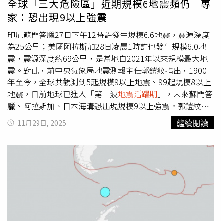
全球「三大危險區」近期規模6地震頻仍 專
加王國位於太平洋西南部，由172個島嶼組成，總面積約
家：恐出現9以上強震
748平方公里，人口約10.3萬，首都為努瓜婁發。該地處板
塊交界，地震活動本就頻繁。專家提醒，綜合歷史紀錄與近
印尼蘇門答臘27日下午12時許發生規模6.6地震，震源深度
期觀測，全球地震活動可能進入活躍期，未來仍需留意是否
為25公里；美國阿拉斯加28日凌晨1時許也發生規模6.0地
出現規模8以上強震，相關單位也將持續監測後續變化。專
震，震源深度約69公里，是當地自2021年以來規模最大地
家指出，此次地震能量相當於約89顆原子彈，引發關注。
震。對此，前中央氣象局地震測報主任郭鎧紋指出，1900
（圖／翻攝自X，@PragativadiNews）
年至今，全球共觀測到5起規模9以上地震、99起規模8以上
地震，目前地球已進入「第二波
地震活躍期
」，未來蘇門答
臘、阿拉斯加、日本海溝恐出現規模9以上強震。郭鎧紋表
示，近期蘇門答臘、阿拉斯加地震規模雖不大，但該區域附
繼續閱讀
11月29日, 2025
近過去都曾發生過規模9以上強震，包括阿拉斯加1964年曾
有規模9.2強震，相當於釋放3.2萬顆原子彈能量，蘇門答臘
外海2004年則發生過規模9.1強震，約2.26萬顆原子彈的威
力。郭鎧紋說，研究數據顯示，自1900年以來，全球共發
生5起規模9以上地震，而這「五大危險區」也創下「五大傷
口」，除發生在阿拉斯加、蘇門答臘的強震外，其中3起分
別是堪察加半島1952年規模9.0強震，約釋放1.6萬顆原子
彈；智利1960年規模9.5強震，相當於9.05萬顆原子彈能