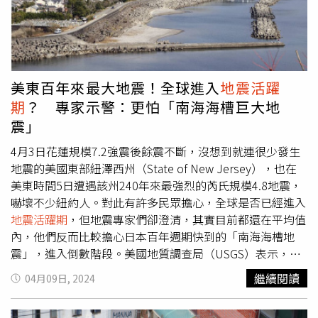
間點相近，也與近期不斷躍上新聞版面的「南海海槽大地
震」相呼應，究竟是否會成真，恐怕也只能等待時間驗證。
此外，高輔進也預測全球可能出現「缺水危機」，警告北中
南美洲、歐洲及中日韓台等東亞地區今年可能面臨缺水問
題，呼籲民眾及早因應。
美東百年來最大地震！全球進入
地震活躍
期
？ 專家示警：更怕「南海海槽巨大地
震」
4月3日花蓮規模7.2強震後餘震不斷，沒想到就連很少發生
地震的美國東部紐澤西州（State of New Jersey），也在
美東時間5日遭遇該州240年來最強烈的芮氏規模4.8地震，
嚇壞不少紐約人。對此有許多民眾擔心，全球是否已經進入
地震活躍期
，但地震專家們卻澄清，其實目前都還在平均值
內，他們反而比較擔心日本百年週期快到的「南海海槽地
震」，進入倒數階段。美國地質調查局（USGS）表示，美
國東岸這300年來也才發生過300次地震，反觀台灣則是1年
繼續閱讀
04月09日, 2024
就有400個規模4以上的有感地震。雖然紐約市並不是地震
熱點，但5個行政區佈滿了斷層。根據統計，紐約每100年