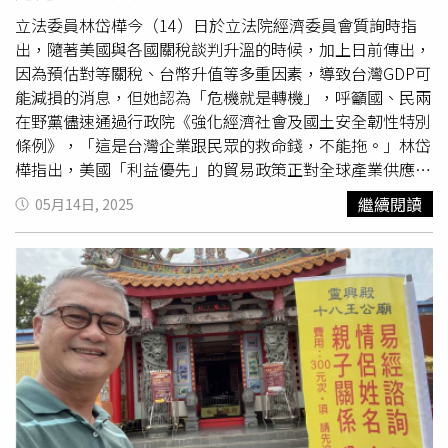
球規模6地震超過13起」。根據觀測，7月20日堪察加半島
已發生規模7.4地震，且截至昨日，全球已有18起規模6地
立法委員林岱樺今（14）日於立法院經濟委員會質詢時指
震，均符合上述預測條件。郭鎧紋提醒，進入
地震活躍期
出，隨著美國與各國關稅談判升溫的時候，加上日前傳出，
後，未來數月全球可能頻繁出現規模8以上地震，民眾應提
因為預估對等關稅、台幣升值等多重因素，導致台灣GDP可
高警覺，並做好地震防災準備。
能減損的消息，但她認為「危機就是轉機」，呼籲國、民兩
在野黨儘速通過行政院《強化經濟社會及國土安全韌性特別
條例》，「這是台灣企業跟民眾的救命錢，不能拖。」林岱
樺指出，美國「利益優先」的貿易政策正對全球產業供應鏈
造成結構性衝擊，台灣在出口疲軟、產業重組與資金緊縮的
繼續閱讀
05月14日, 2025
三重壓力下，需即刻啟動系統性改革。特別預算的四大方向
──擴大基礎建設、支持產業升級、強化抗災韌性及維持生
活安全──正是穩定台灣經濟與社會的關鍵。林岱樺強調，
近期台幣急升已重創金屬加工與工具機等出口導向產業，加
上台灣正值
地震活躍期
與即將來臨的颱風季，若再遇極端氣
候災害，恐怕將是「雪崩加冰雹」。因此政府應借鏡1930
年代美國大蕭條時期，以擴大公共建設作為穩定經濟與維持
就業的策略，提升國土與經濟的整體韌性。林岱樺進一步指
出，基礎建設的加速推動，除可維持產業資金流動，也有助
於激勵內需。她主張，對老舊民宅應提供改建優惠，提升抗