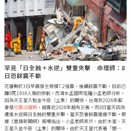
就會發生1次這樣的地震，而上一次地震發生在1884年，因
此當地早該發生地震了。地震專家郭鎧紋也表示，其實大西
洋的兩側是非常穩定的，就是被動的大陸邊緣，它的地殼非
常的安定，它海洋地殼跟大陸的地殼交接得非常好，就是並
沒有發生什麼斷裂或隱沒的情形。所以紐澤西州這一次的規
模4.8地震，「其實是周期很長很長很久才碰到一次」，而
且釋放能量跟台灣相比，真的是小巫見大巫。因為根據
USGS的調查，花蓮403強震，跟美東比起來差了8000倍。
此外，由於東岸岩層較為堅固，震波可以傳遞的更遠，所以
東西岸如果都發生類似的地震，東岸可以感受的範圍就會較
罕見「日全蝕＋水逆」雙重夾擊 命理師：8
廣。而且這回根據監測發生地震的是拉瑪波斷層，他貫穿整
日恐餘震不斷
個美國東北部，上一次的較大挪移已經是1957年的事情
了，哥倫比亞大學的拉蒙多哈堤地球觀測站也發現類似規
花蓮縣於3日早晨發生規模7.2強震，後續餘震不斷，目前已
律，也就是紐約周邊約100年會發生一次規模5的地震，每
釀9死1938人傷的慘劇。而清水孟國際塔羅小孟老師分析，
670年會有規模6以上的，要更大的地震要長達3400年。不
因為天王星入駐金牛座（土象）的關係，台灣到2026年都
過台灣震完，換美國震，也不免讓民眾擔心全球是否進入
地
會是
地震活躍期
，越靠近2026年越有災害。而8日當天因為
震活躍期
。對此，台大地質科學系教授吳逸民澄清，事實上
遭逢水逆與日全蝕的雙重夾擊，當天恐會餘震連連不斷。根
美國的地震，雖然在紐澤西那邊比較少見，但地震規模都不
據《壹蘋新聞網》報導指出，小孟老師表示，由於木星、天
到5，所以此類地震的發生事實上都是巧合，沒辦法說是整
王星入金牛座（土象）的關係，由於天王星代表著「變