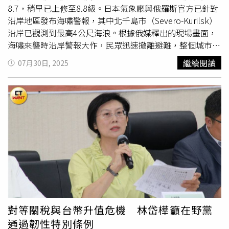
8.7，稍早已上修至8.8級。日本氣象廳與俄羅斯官方已針對
沿岸地區發布海嘯警報，其中北千島市（Severo-Kurilsk）
沿岸已觀測到最高4公尺海浪。根據俄媒釋出的現場畫面，
海嘯來襲時沿岸警報大作，民眾迅速撤離避難，整個城市陷
入緊急戒備狀態。目前當局尚未通報重大災情或人員傷亡，
繼續閱讀
07月30日, 2025
但警戒尚未解除。針對這起強震，地震專家郭鎧紋表示，此
次地震主因是太平洋板塊隱沒至北美板塊下方，進一步形成
千島海溝，所釋放的能量相當於8000顆原子彈。他指出，
目前已觀測到規模6.9與6.3的餘震，未來不排除仍有規模7
以上餘震發生的可能。至於台灣是否會受到波及，郭鎧紋分
析，雖然日本與俄羅斯都已發布海嘯警報，但根據目前海嘯
波移動方向初步研判，主波向東南方擴散，而台灣位於震央
西南方，預估應無明顯影響。郭鎧紋進一步指出，這次地震
也標誌著地球第六長的地震平靜期正式結束。他表示，自
2021年以來，全球尚未出現規模8以上地震，直至本次事件
為止，已歷時近三年。這也象徵地震活動將邁入新一波活躍
期。他同時提出三項預警指標，分別為：「規模7地震先行
對等關稅與台幣升值危機 林岱樺籲在野黨
發生」、「南北極區出現異常地震活動」以及「一個月內全
通過韌性特別條例