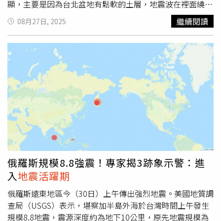
氣象署指出，震央位於菲律賓民答那峨島東側海域，震源深
顯，主要是因為台北盆地有鬆軟的土層，地震波在裡面繞來
度58.1公里。雖然地震一度引發海嘯預警，但目前對台灣不
繞去，導致感受較強。他先前曾提到，自2021年以來，全
繼續閱讀
08月27日, 2025
構成威脅，仍提醒民眾注意外電資訊及官方公告，特別是後
球尚未出現規模8以上地震，直到俄羅斯堪察加半島上月底
續海浪與餘震可能引發的災損風險。
發生規模芮氏8.8地震，象徵地震活動將邁入新一波活躍
期。郭鎧紋提出3項預警指標，分別為「規模7地震先行發
生」、「南北極區出現異常地震活動」以及「1個月內全球
規模6地震超過13起」。根據觀測，今年以來全球已發生90
起規模6以上地震，規模6到7地震非常頻繁，均符合上述預
測條件。他提醒，進入
地震活躍期
後，未來數月全球可能頻
繁出現規模8以上地震，民眾應提高警覺。針對今晚的地
震，地震測報中心主任吳健富說明，這起地震是菲律賓海板
塊往歐亞大陸板塊隱沒所造成，初步判定為獨立事件，並非
連鎖型群震。由於震源較深，屬於典型深層地震，雖不易造
成大規模破壞，但規模偏大，北部震感特別強烈。他進一步
俄羅斯規模8.8強震！專家揭3跡象示警：進
指出，花蓮外海一帶為主要隱沒帶，未來仍可能出現不同深
入
地震活躍期
度的地震；至於是否會有餘震，仍須持續觀測分析。
俄羅斯遠東地區今（30日）上午傳出強烈地震。美國地質調
查局（USGS）表示，堪察加半島外海於台灣時間上午發生
規模8.8地震，震源深度約為地下10公里，原先地震規模為